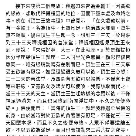
接下來談第二個典故：釋迦如來曾為金輪王，因貪欲
的緣故，想取代釋提桓因的地位，因而下墮本處及命終之
事。佛在《頂生王故事經》中曾開示：「在久遠劫以前，
有一金輪王，名為頂生，七寶具足，統治四大部洲，眾生
無不歸順，後來頂生王生起一念，想到三十三天，於是來
到三十三天釋提桓因的善法堂；釋提桓因遙見頂生王來
到，便說：『來得好啊！大王，在此就座。』於是釋提桓
因分半座給頂生王就座，二人同坐光色無異，顏彩容貌皆
悉同一，唯有眼睛動轉有差別而已。頂生王在三十三天享
受五欲無有厭足，如是經過很久歲月以後，頂生王心想：
三十三天的善法堂，及四園有五欲可以娛樂，不僅有七寶
等來莊嚴，又有欲女及婢女可以使喚，我應該取而代之，
當三十三天的天主。當頂生王生起這樣的念頭以後，不僅
神足通消失，而且也回墮到南閻浮提中，不久之後便命
終。」佛便開示：「當時的頂生王，就是我釋迦牟尼佛的
前身，由於當時對於五欲的貪著無有厭足，不僅從三十三
天回墮本處，而且不久之後便命終。大眾不僅要遠離五
欲，不以五欲為滿足，而且也應該勤求三乘菩提之究竟，