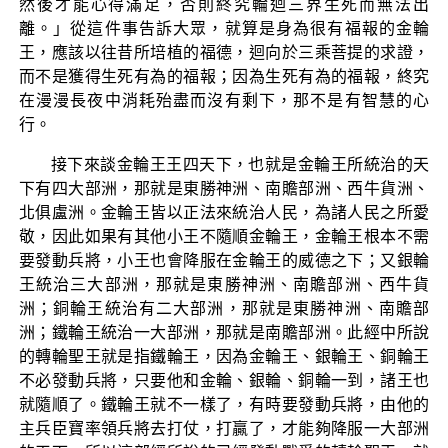
然後才能心得滿足，否則終究輪迴三界生死而無法出
離。」從這件事告訴大眾，就算是身為很有福報的金輪
王，應該以往昔所培植的福德，迴向於三乘菩提的求證，
而不是獲得生死有為的福報；因為生死有為的福報，終究
在漫漫長夜中消耗殆盡而沒有剩下，那不是有智慧的心
行。
接下來談金輪王王四天下，也就是金輪王所統治的天
下有四大部洲，那就是東勝神洲、南贍部洲、西牛貨洲、
北俱盧洲。金輪王皆以正法來統治人民，為諸人民之所愛
敬，因此如果有其他小王不隨順金輪王，金輪王根本不需
要發動兵將，小王也會降服在金輪王的威德之下；又銀輪
王統治三大部洲，那就是東勝神洲、南贍部洲、西牛貨
洲；銅輪王統治有二大部洲，那就是東勝神洲、南贍部
洲；鐵輪王統治一大部洲，那就是南贍部洲。此經中所說
的轉輪聖王就是指鐵輪王，因為金輪王、銀輪王、銅輪王
不必發動兵將，只要他和金輪、銀輪、銅輪一到，諸王也
就隨順了。鐵輪王就不一樣了，有時要發動兵將，由他的
主兵臣寶率領兵將去打仗，打贏了，才能夠降服一大部洲