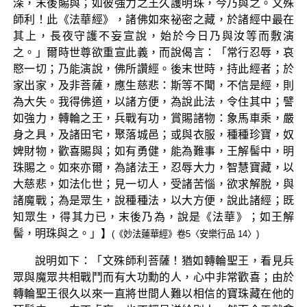
深，末後賜與；如彼強力之王久護明珠，今乃與之。文殊
師利！此《法華經》，諸佛如來祕密之藏，於諸經中最在
其上，長夜守護不妄宣說，始於今日乃與汝等而敷演
之。」爾時世尊欲重宣此義，而說偈言：「常行忍辱，哀
愍一切；乃能演說，佛所讚經。後末世時，持此經者；於
家出家，及非菩薩，應生慈悲：斯等不聞，不信是經，則
為大失。我得佛道，以諸方便，為說此法，令住其中；譬
如強力，轉輪之王，兵戰有功，賞賜諸物：象馬車乘，嚴
身之具，及諸田宅，聚落城邑；或與衣服，種種珍寶，奴
婢財物，歡喜賜與；如有勇健，能為難事，王解髻中，明
珠賜之。如來亦爾，為諸法王，忍辱大力，智慧寶藏，以
大慈悲，如法化世；見一切人，受諸苦惱，欲求解脫，與
諸魔戰；為是眾生，說種種法，以大方便，說此諸經；既
知眾生，得其力已，末後乃為，說是《法華》；如王解
髻，明珠與之。」】
(《妙法蓮華經》卷5〈安樂行品 14〉)
說明如下：「文殊師利菩薩！猶如轉輪聖王，看見兵
眾與魔眾共相戰鬥而有大功勳的人，心中非常歡喜；由於
轉輪聖王很久以來一直將世間人難以相信的寶珠藏在他的