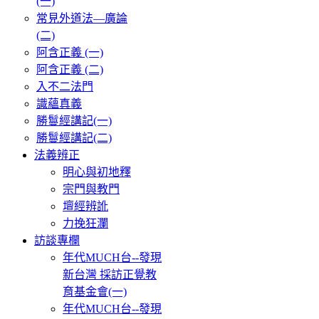
(一)
常見外道法—廣論
(二)
阿含正義 (一)
阿含正義 (二)
入不二法門
識蘊真義
勝鬘經講記(一)
勝鬘經講記(二)
法義辨正
明心與初地釋
宗門與教門
壇經辨訛
力挽狂瀾
訪談專欄
年代MUCH台--發現
新台灣 採訪正覺教
育基金會(一)
年代MUCH台--發現