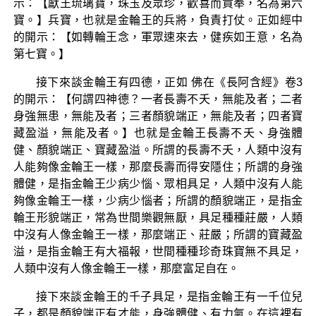
示：【獻王琉璃寶，珠玉及眾珍，歡喜而貢奉，名為第六
寶。】兵寶，也就是金輪王的兵將，負責打仗。正如經中
的開示：【如轉輪王念，軍眾速來去，健疾如王意，名為
第七寶。】
接下來談金輪王有四德，正如 佛在《長阿含經》卷3
的開示：【何謂四神德？一者長壽不夭，無能及者；二者
身強無患，無能及者；三者顏貌端正，無能及者；四者寶
藏盈溢，無能及者。】也就是金輪王長壽不夭、身強體
健、顏貌端正、寶藏盈溢。所謂的長壽不夭，人類中沒有
人能夠像金輪王一樣，那麼長壽而得安隱住；所謂的身強
體健，是指金輪王少病少惱、眾相具足，人類中沒有人能
夠像金輪王一樣，少病少惱者；所謂的顏貌端正，是指金
輪王形貌端正，常為世間樂觀無厭，具足種種莊嚴，人類
中沒有人像金輪王一樣，那麼端正、莊嚴；所謂的寶藏盈
溢，是指金輪王有大福報，世間種種珍奇珠寶無不具足，
人類中沒有人像金輪王一樣，那麼富足自在。
接下來談金輪王的千子具足，是指金輪王有一千位兒
子，都是顏貌端正有才能，身強體健、有力氣。在這裡有