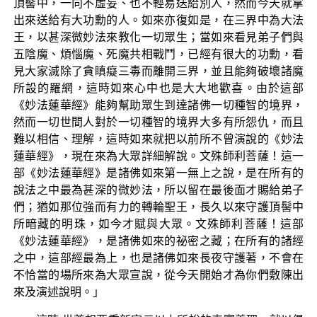
頂髻中，一向不虛妄、也不輕易送給別人，然而今天就拿
出來送給有大功勳的人。如來亦復如是，在三界中為大法
王，以甚深微妙法來教化一切眾生；當如來看見弟子們與
五陰魔、煩惱魔、死魔共相戰鬥，已經有很大的功勳，看
見大家滅除了貪瞋癡三毒而離開三界，並且能夠破壞諸魔
所設的羅網，這時如來心中也是大大地歡喜。由於這部
《妙法蓮華經》能夠幫助眾生到達諸佛一切種智的境界，
然而一切世間人對於一切種智的境界大多有所怨仇，而且
難以相信、理解，這時如來就把以前所不曾演說的《妙法
蓮華經》，現在來為大眾詳細解說。文殊師利菩薩！這一
部《妙法蓮華經》是諸佛如來第一無上之說，是在所有的
說法之中最為甚深的微妙法，所以留在最後面才賜給弟子
們；猶如那位強而有力的轉輪聖王，長久以來守護頂髻中
所暗藏的明珠，如今才賦與大眾。文殊師利菩薩！這部
《妙法蓮華經》，是諸佛如來的祕密之藏；在所有的諸經
之中，這部經最為上，也是諸佛如來長夜守護著，不會在
不恰當的場所來為大眾宣說，從今天開始才為你們敷陳出
來及演述說明。」