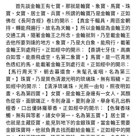
首先談金輪王有七寶，那就是輪寶、象寶、馬寶、珠
寶、女寶、居士寶、兵寶。所謂的輪寶乃是金輪寶，正如
佛在《長阿含經》卷1的開示：【真金千輻具，周匝金輞
持，轉能飛遍行，故名為天輪。】所以金輪是為金輪王的
交通工具，隨著金輪王之所念，金輪就到，乃至載金輪王
去他所要到達的地方。象寶，乃是大白象，能飛行，載著
金輪王到處飛行。正如經中的開示：【善調七牙住，高廣
白如雪，能善飛虛空，名第二象寶。】馬寶，是一匹青黑
色透紅的馬，能載著金輪王到處行走。正如經中的開示：
【馬行周天下，朝去暮還食，朱髦孔雀咽，名為第三
寶。】珠寶，乃是質色清澈光明的琉璃珠，無有瑕穢。正
如經中的開示：【清淨琉璃珠，光照一由旬，照夜明如
晝，名為第四寶。】女寶，是金輪王身邊有一女人，其顏
色從容，面貌端正，冬則身溫，夏則身涼，舉身毛孔出栴
檀香，口出優鉢羅華香。正如經中的開示：【色聲香味
觸，無有與等者，諸女中第一，名為第五寶。】居士寶，
也就是主藏臣寶，能見到地下的金銀珠寶，當金輪王需要
金銀珠寶時，他就負責去找而獻給金輪王。正如經中的開