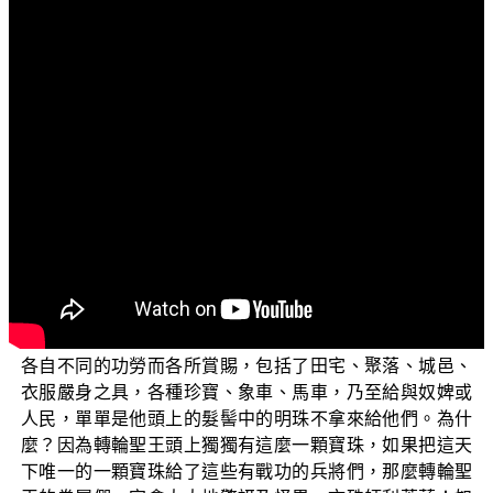
各位菩薩：阿彌陀佛！
歡迎收看正覺教團所推出的弘法節目，這個主題名為
「三乘菩提之法華經講義」，是依據 平實導師所著的《法
華經講義》這本書來加以說明，今天所要講的子題〈安樂
行品〉。
由於是接續前一位親教師所說，因此需要大略說明前
一位親教師所說的內容，以此來連接 世尊接下來的開示，
這樣子菩薩們就不會不知所云。世尊在前面的開示大致如
下：文殊師利菩薩！譬如擁有強大力量的轉輪聖王興兵討
伐那一些不願意隨順他的命令的小王們，當轉輪聖王看見
這些於戰鬥時有功勞的人，心中生起大歡喜心，隨著他們
各自不同的功勞而各所賞賜，包括了田宅、聚落、城邑、
衣服嚴身之具，各種珍寶、象車、馬車，乃至給與奴婢或
人民，單單是他頭上的髮髻中的明珠不拿來給他們。為什
麼？因為轉輪聖王頭上獨獨有這麼一顆寶珠，如果把這天
下唯一的一顆寶珠給了這些有戰功的兵將們，那麼轉輪聖