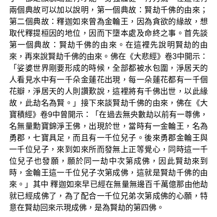
兩個典故可以加以說明，第一個典故：賢劫千佛的由來；
第二個典故：釋迦如來曾為金輪王，因為貪欲的緣故，想
取代釋提桓因的地位，因而下墮本處及命終之事。首先談
第一個典故：賢劫千佛的由來。在這裡先說明賢劫的由
來，再來說賢劫千佛的由來。佛在《大悲經》卷3中開示：
「娑婆世界剛要形成的時候，全部都被水包圍，淨居天的
人看見水中有一千朵金蓮花出現，每一朵蓮花都有一千個
花瓣，淨居天的人則讚歎說，這裡將有千佛出世，以此緣
故，此劫名為賢。」接下來談賢劫千佛的由來，佛在《大
寶積經》卷9中曾開示：「在過去無央數劫以前有一尊佛，
名無量勳寶錦淨王佛，出現於世，當時有一金輪王，名為
勇郡，七寶具足，而且有一千位兒子。後來勇郡金輪王與
一千位兒子，來到如來所而發無上正等覺心，同時這一千
位兒子也發願，願於同一劫中次第成佛，因此賢劫來到
時，金輪王這一千位兒子次第成佛，這就是賢劫千佛的由
來。」其中 釋迦如來早已經在無量無邊百千萬億那由他劫
就已經成佛了，為了配合一千位兄弟次第成佛的心願，特
意在賢劫回來示現成佛，是為賢劫的第四佛。