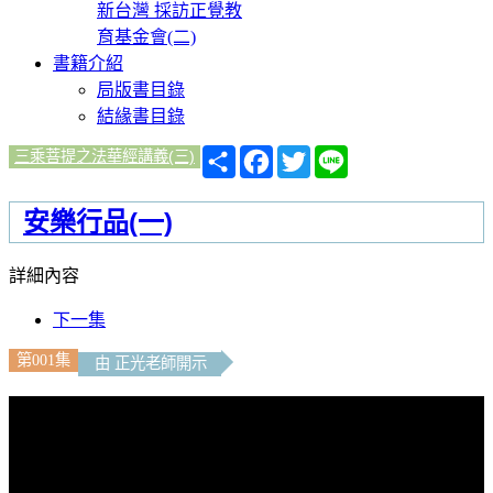
新台灣 採訪正覺教
育基金會(二)
書籍介紹
局版書目錄
結緣書目錄
分
Facebook
Twitter
Line
三乘菩提之法華經講義(三)
享
安樂行品(一)
詳細內容
下一集
第001集
由 正光老師開示
文字內容