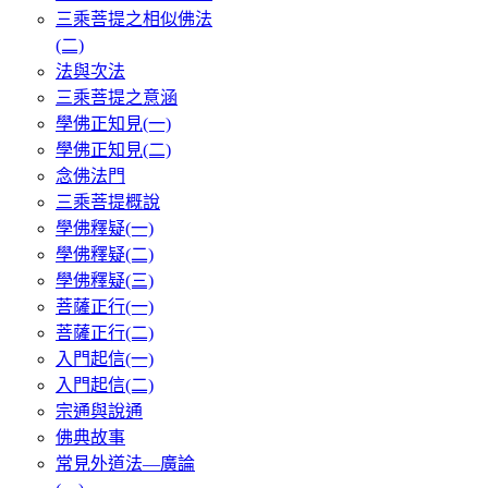
三乘菩提之相似佛法
(二)
法與次法
三乘菩提之意涵
學佛正知見(一)
學佛正知見(二)
念佛法門
三乘菩提概說
學佛釋疑(一)
學佛釋疑(二)
學佛釋疑(三)
菩薩正行(一)
菩薩正行(二)
入門起信(一)
入門起信(二)
宗通與說通
佛典故事
常見外道法—廣論