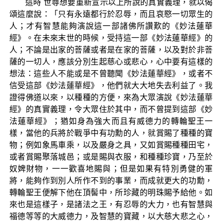
這時 世尊想要重新宣示以上所說的真實義理，就以偈
頌這麼說：「只有永遠都行於忍辱，而且哀愍一切眾生的
人；才有智慧能夠演說這一部諸佛所讚歎的《妙法蓮華
經》。在未來末世的時候，受持這一部《妙法蓮華經》的
人；不論是出家的菩薩或者是在家的菩薩，以及對於非菩
薩的一切人，應該分別生起慈心或悲心，心中要有這樣的
想法：這些人不能或是不曾聽聞《妙法蓮華經》，或者不
信受這部《妙法蓮華經》，他們就大大地失去利益了。我
證得佛道以來，以種種的方便，來為大眾演說《妙法蓮華
經》的真實義理，令大眾住於其中，而不曾提到這部《妙
法蓮華經》；猶如身為強大而且有威德力的轉輪聖王一
樣，當他的兵將於戰爭中有功勳的人，就賞賜了種種的寶
物；例如象馬車乘，以及嚴身之具，又如賞賜種種田宅，
或者賞賜聚落城邑；或是賜與衣服，和種種珍寶，乃至於
奴婢財物，一一歡喜地賜與；但是如果有特別勇健的軍
將，能夠作到別人所作不到的事業，而成就更大的功勳，
轉輪聖王便解下他在頂髻中，所珍藏的明珠賜予給他。如
來也是這樣子，是諸法之王，有忍辱的大力，也有智慧與
福德等等的大威德力，及智慧的寶藏，以大慈大悲之心，