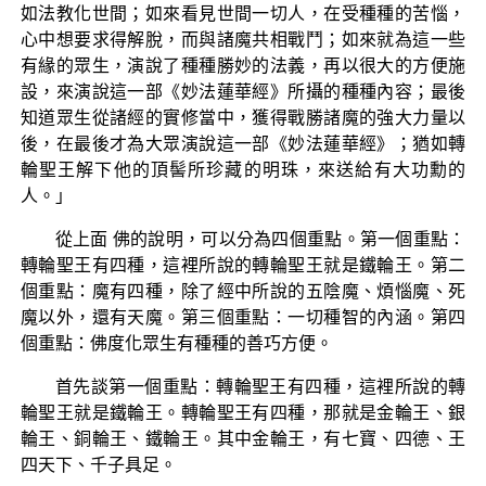
如法教化世間；如來看見世間一切人，在受種種的苦惱，
心中想要求得解脫，而與諸魔共相戰鬥；如來就為這一些
有緣的眾生，演說了種種勝妙的法義，再以很大的方便施
設，來演說這一部《妙法蓮華經》所攝的種種內容；最後
知道眾生從諸經的實修當中，獲得戰勝諸魔的強大力量以
後，在最後才為大眾演說這一部《妙法蓮華經》；猶如轉
輪聖王解下他的頂髻所珍藏的明珠，來送給有大功勳的
人。」
從上面 佛的說明，可以分為四個重點。第一個重點：
轉輪聖王有四種，這裡所說的轉輪聖王就是鐵輪王。第二
個重點：魔有四種，除了經中所說的五陰魔、煩惱魔、死
魔以外，還有天魔。第三個重點：一切種智的內涵。第四
個重點：佛度化眾生有種種的善巧方便。
首先談第一個重點：轉輪聖王有四種，這裡所說的轉
輪聖王就是鐵輪王。轉輪聖王有四種，那就是金輪王、銀
輪王、銅輪王、鐵輪王。其中金輪王，有七寶、四德、王
四天下、千子具足。