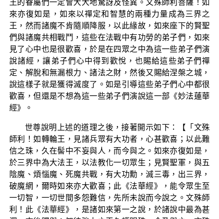
王的眷屬們一定會大大地驚訝及怪異。文殊師利菩薩！如
來亦復如是，如來以禪定和智慧的兩種力量成為三界之
王，然而諸魔不肯隨順降服，以此緣故，如來座下的賢聖
們與諸魔共相戰鬥，這些在法戰中有功勞的弟子們，如來
見了心中也是很歡喜，於是在四眾之中為這一些弟子們演
說諸經，讓弟子們心中得到歡悅，也賜給這些弟子們禪
定、解脫和無漏根力、諸法之財，然後又賜給涅槃之城，
說這樣子就是獲得滅度了。如是引導這些弟子們心中都很
歡喜，但還是不想為這一些弟子們演說這一部《妙法蓮華
經》。
世尊說明上述的道理之後，接著開示如下：【「文殊
師利！如轉輪王，見諸兵眾有大功者，心甚歡喜；以此難
信之珠，久在髻中不妄與人，而今與之。如來亦復如是，
於三界中為大法王，以法教化一切眾生；見賢聖軍，與五
陰魔、煩惱魔、死魔共戰，有大功勳，滅三毒，出三界，
破魔網，爾時如來亦大歡喜；此《法華經》，能令眾生至
一切智，一切世間多怨難信，先所未說而今說之。文殊師
利！此《法華經》，是諸如來第一之說，於諸說中最為甚