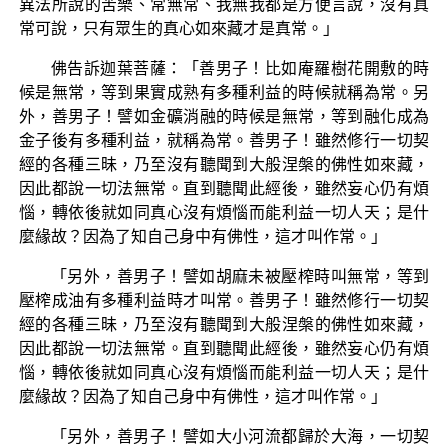
異法所說的苦樂、常無常、我無我都是方便言說，沒有真
常可說，只有眾生的真心如來藏才是真常。」
佛告訴迦葉菩薩：「善男子！比如庵羅樹花開敷的時
候是無常，等到果實成熟有多種利益的時候就稱為常。另
外，善男子！譬如金礦消融的時候是無常，等到融化成為
金子後有多種利益，就稱為常。善男子！雖然修行一切契
經的各種三昧，乃至沒有聽聞到大般涅槃的佛性如來藏，
因此都說一切法無常。直到聽聞此經後，雖然妄心仍有煩
惱，轉依後就如同真心沒有煩惱而能利益一切人天；是什
麼緣故？因為了知自己身中有佛性，這才叫作常。」
「另外，善男子！譬如胡麻未被壓榨時叫無常，等到
壓榨成油有多種利益時才叫常。善男子！雖然修行一切契
經的各種三昧，乃至沒有聽聞到大般涅槃的佛性如來藏，
因此都說一切法無常。直到聽聞此經後，雖然妄心仍有煩
惱，轉依後就如同真心沒有煩惱而能利益一切人天；是什
麼緣故？因為了知自己身中有佛性，這才叫作常。」
「另外，善男子！譬如大小河流都歸於大海，一切契