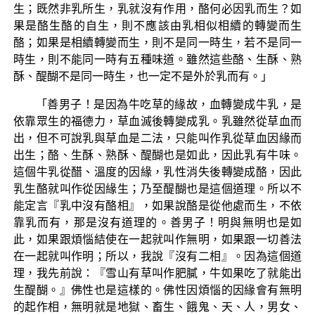
生；既然非乳所生，乳就沒有作用，酪何必因乳而生？如
果是酪生酪的自生，則不應該由乳相似相續的轉變而生
酪；如果是相續轉變而生，則不是同一時生，若不是同一
時生，則不能同一時有五種味道。雖然這些酪、生酥、熟
酥、醍醐不是同一時生，也一定不是外於乳而有。」
「善男子！是因為牛吃草的緣故，血轉變成牛乳，是
依靠眾生的福德力，草血滅後轉變成乳。乳雖然從草血而
出，但不可說乳與草血是二法，只能叫作乳從草血因緣而
出生；酪、生酥、熟酥、醍醐也是如此，因此乳有牛味。
這個牛乳從醋、溫度的因緣，乳性消失後轉變成酪，因此
乳生酪就叫作從因緣生；乃至醍醐也是這個道理。所以不
能定言『乳中沒有酪相』，如果說酪是從他處而生，不依
靠乳而有，那是沒有道理的。善男子！明與無明也是如
此，如果跟煩惱結使在一起就叫作無明，如果跟一切善法
在一起就叫作明；所以，我說『沒有二相』。因為這個道
理，我先前說：『雪山有草叫作肥膩，牛如果吃了就能出
生醍醐。』佛性也是這樣的。佛性因煩惱的因緣會有無明
的起作相，無明就是地獄、畜生、餓鬼、天、人，男女、