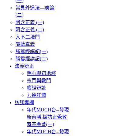
(一)
常見外道法—廣論
(二)
阿含正義 (一)
阿含正義 (二)
入不二法門
識蘊真義
勝鬘經講記(一)
勝鬘經講記(二)
法義辨正
明心與初地釋
宗門與教門
壇經辨訛
力挽狂瀾
訪談專欄
年代MUCH台--發現
新台灣 採訪正覺教
育基金會(一)
年代MUCH台--發現