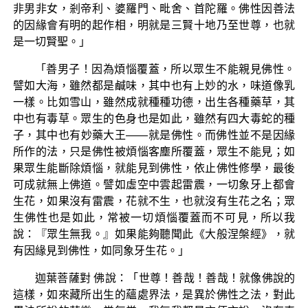
非男非女，剎帝利、婆羅門、毗舍、首陀羅。佛性因善法
的因緣會有明的起作相，明就是三賢十地乃至世尊，也就
是一切賢聖。」
「善男子！因為煩惱覆蓋，所以眾生不能親見佛性。
譬如大海，雖然都是鹹味，其中也有上妙的水，味道像乳
一樣。比如雪山，雖然成就種種功德，出生各種藥草，其
中也有毒草。眾生的色身也是如此，雖然有四大毒蛇的種
子，其中也有妙藥大王——就是佛性。而佛性並不是因緣
所作的法，只是佛性被煩惱客塵所覆蓋，眾生不能見；如
果眾生能斷除煩惱，就能見到佛性，依止佛性修學，最後
可成就無上佛道。譬如虛空中雲起雷震，一切象牙上都會
生花，如果沒有雷震，花就不生，也就沒有生花之名；眾
生佛性也是如此，常被一切煩惱覆蓋而不可見，所以我
說：『眾生無我。』如果能夠聽聞此《大般涅槃經》，就
有因緣見到佛性，如同象牙生花。」
迦葉菩薩對 佛說：「世尊！善哉！善哉！就像佛說的
這樣，如來藏所出生的蘊處界法，是異於佛性之法，對此