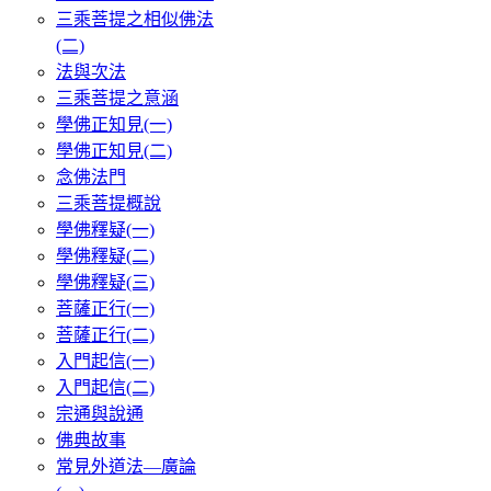
三乘菩提之相似佛法
(二)
法與次法
三乘菩提之意涵
學佛正知見(一)
學佛正知見(二)
念佛法門
三乘菩提概說
學佛釋疑(一)
學佛釋疑(二)
學佛釋疑(三)
菩薩正行(一)
菩薩正行(二)
入門起信(一)
入門起信(二)
宗通與說通
佛典故事
常見外道法—廣論