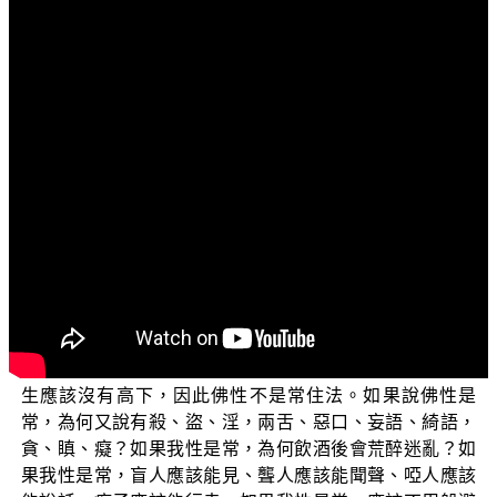
文字內容
各位菩薩：阿彌陀佛！
這一個單元我們繼續跟大家辨正《琅琊快報》中錯誤
說法的地方。
《大般涅槃經》中迦葉菩薩對 佛說：「世尊！實在是
無我的。為什麼？嬰兒剛出生的時候是一無所知的，如果
有『我』跟嬰兒同在，那他一出生就應該知道世間的事
物，因此而知一定無我。如果有我，出生以後不應該會死
亡。如果一切眾生皆有常住的佛性真我，那眾生應該不會
有壞相；如果沒有壞相，為何會有剎帝利、婆羅門、毗
舍、首陀羅以及旃陀羅、畜生等等差別？現前看到眾生的
業緣有種種不同，六道各異。如果一定有我的話，一切眾
生應該沒有高下，因此佛性不是常住法。如果說佛性是
常，為何又說有殺、盜、淫，兩舌、惡口、妄語、綺語，
貪、瞋、癡？如果我性是常，為何飲酒後會荒醉迷亂？如
果我性是常，盲人應該能見、聾人應該能聞聲、啞人應該