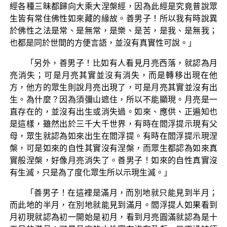
經各種三昧都歸向大乘大涅槃經，因為此經是究竟普說眾
生皆有常住佛性如來藏的緣故。善男子！所以我有時說異
於佛性之法是常、是無常，是樂、是苦，是我、是無我；
也都是同於世間的方便言語，並沒有真實性可說。」
「另外，善男子！比如有人看見月亮西落，就認為月
亮消失；可是月亮其實並沒有消失，而是轉移出現在他
方，他方的眾生則說月亮出現了，可是月亮其實並沒有出
生。為什麼？因為須彌山遮住，所以不能顯現。月亮是一
直存在的，並沒有出生或消失過。如來、應供、正遍知也
是這樣，雖然出於三千大千世界，有時在閻浮提示現有父
母，眾生就認為如來出生在閻浮提。有時在閻浮提示現涅
槃，可是如來的自性其實沒有涅槃，而眾生都認為如來真
實般涅槃，好像月亮消失了。善男子！如來的自性真實沒
有生滅，只是為了度化眾生所以示現生滅。」
「善男子！在這裡是滿月，而別地就只能見到半月；
而此地的半月，在別地就能見到滿月。閻浮提人如果看到
月初現就認為初一開始是初月，看到月亮圓滿就認為是十