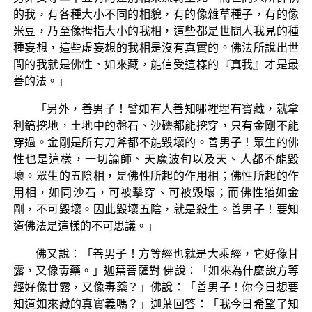
的我，有各種大小不同的相貌，有的像雜草種子，有的像
米豆，乃至像拇指大小的我相，這些都是世間人我見的種
種妄想，這些虛妄想的我相是沒有真實的。佛法所說出世
間的我就是佛性、如來藏，能信受這樣的『真我』才是最
善的法。」
「另外，善男子！譬如有人善知哪裡埋有寶藏，就拿
利鎬挖地，土地中的盤石、沙礫都能挖穿，只有金剛不能
穿過。金剛是所有刀斧都不能毀壞的。善男子！眾生的佛
性也是這樣，一切論師、天魔波旬以及天、人都不能毀
壞。眾生的五陰相，是佛性所起的作用相；佛性所起的作
用相，如同沙石，可被擊穿、可被毀壞；而佛性猶如金
剛，不可毀壞。因此毀壞五陰，就是殺生。善男子！要知
道佛法是這樣的不可思議。」
佛又說：「善男子！方等經也就是大乘經，它好像甘
露，又像毒藥。」迦葉菩薩對 佛說：「如來為什麼說方等
經好像甘露，又像毒藥？」佛說：「善男子！你今日想要
知道如來藏的真實義嗎？」迦葉回答：「我今日希望了知