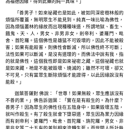
為福德因緣，得到此藥的純一真味。」
「善男子！如來祕藏也是如此，被如同深密樹林般的
煩惱所覆蓋，無明眾生不能見到。純真一味比喻為佛性，
因為煩惱叢林的緣故而出現種種味道，所謂地獄、畜生、
餓鬼、天、人，男女、非男非女，剎帝利、婆羅門、毗
舍、首陀羅。這個佛性是雄猛不可毀壞的，因此不能被殺
害；如果有能殺害，則佛性會斷滅，所以佛性終不可斷；
法性如果可以斷滅，是沒有道理的。而佛法中說有我，指
的就是佛性，這個我性即是如來祕密之藏，這個祕藏也就
是如來藏，祂是不能被毀壞、燒滅的；雖然不可壞，卻又
不可見，只有當眾生斷除煩惱才能證得，以此因緣說沒有
能殺。」
迦葉菩薩對 佛說：「世尊！如果無殺，眾生應該沒有
不善的業。」佛告訴迦葉：「實在是有殺生的。為什麼？
善男子！因為眾生的佛性住在五陰身中，如果毀壞五陰，
就叫作殺生。有了殺生就會下墮惡道，眾生因為業力因緣
而有剎帝利、婆羅門、毗舍、首陀羅、旃陀羅，男女、非
男非女等二十五有的差別相來流轉生死。而世間人所計執