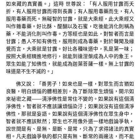
如來藏的真實義。」這時 世尊說：「有人服用甘露而夭
折，有人服用甘露而得到長壽；有人服用毒藥而生，有人
服用毒藥而死。無礙智的甘露，就是大乘經，此大乘經又
叫作雜毒藥。好比酥、醍醐以及石蜜，吃後能消化則稱為
藥，不能消化則叫作毒。方等經也是如此，對智者而言是
甘露；愚人不知有佛性，服用則成為毒藥。對於聲聞及緣
覺而言，大乘就是甘露。好比各種味道中，乳是第一味；
按照大乘經精進地修行，就能到達涅槃成為人中的象王。
眾生如能了知佛性，就能成為迦葉菩薩一樣。無上甘露的
味道是不生不滅的。」
佛又說：「善男子！如來也是一樣，對眾生而言猶如
良醫，明白煩惱的體相差別，為了斷除眾生煩惱，開示如
來祕密之藏——清淨佛性是常住不變的。如果說有這個清
淨佛性，智者就不應該讓煩惱染汙；如果說沒有這個清淨
佛性，那就是妄語。如果說有這個清淨佛性在眾生身中，
智者就不應該默然；眾生也不用像外道一樣地戲論爭執，
說世間是有、是無、是斷、是常，只為了求得諸法的真實
相。凡夫戲論爭執的都只是有無、斷常的兩邊法，而不能