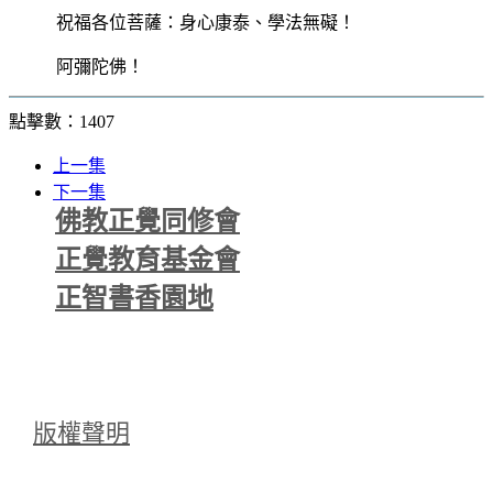
祝福各位菩薩：身心康泰、學法無礙！
阿彌陀佛！
點擊數：1407
上一集
下一集
佛教正覺同修會
正覺教育基金會
正智書香園地
版權聲明