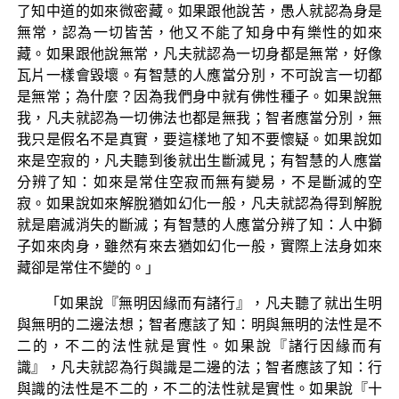
了知中道的如來微密藏。如果跟他說苦，愚人就認為身是
無常，認為一切皆苦，他又不能了知身中有樂性的如來
藏。如果跟他說無常，凡夫就認為一切身都是無常，好像
瓦片一樣會毀壞。有智慧的人應當分別，不可說言一切都
是無常；為什麼？因為我們身中就有佛性種子。如果說無
我，凡夫就認為一切佛法也都是無我；智者應當分別，無
我只是假名不是真實，要這樣地了知不要懷疑。如果說如
來是空寂的，凡夫聽到後就出生斷滅見；有智慧的人應當
分辨了知：如來是常住空寂而無有變易，不是斷滅的空
寂。如果說如來解脫猶如幻化一般，凡夫就認為得到解脫
就是磨滅消失的斷滅；有智慧的人應當分辨了知：人中獅
子如來肉身，雖然有來去猶如幻化一般，實際上法身如來
藏卻是常住不變的。」
「如果說『無明因緣而有諸行』，凡夫聽了就出生明
與無明的二邊法想；智者應該了知：明與無明的法性是不
二的，不二的法性就是實性。如果說『諸行因緣而有
識』，凡夫就認為行與識是二邊的法；智者應該了知：行
與識的法性是不二的，不二的法性就是實性。如果說『十