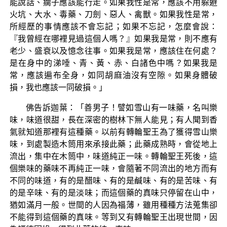
能說話、瘸子應該能行走。如果我性是常，應該不用躲避
火坑、大水、毒藥、刀劍、惡人、禽獸。如果我性是常，
所經歷的事情應該不會忘記；如果不忘記，怎麼會說：
『我曾經在哪裡見過這個人嗎？』如果我是常，則不應有
老少、盛衰以及憶念往事。如果我是常，應該住在何處？
是在身中的涕唾、青、黃、赤、白諸色中嗎？如果我是
常，應該遍布全身，如同胡麻油沒有空隙。如果身體破
損，我也應該一同破損。」
佛告訴迦葉：「善男子！譬如雪山有一味藥，名叫樂
味，味道很甜，長在深密的樹林下無人能見；有人聞到香
氣就知道那裡有這種藥。以前有轉輪聖王為了獲得雪山樂
味，到處製造木筒用來承接此藥；此藥成熟時，會從地上
流出，集中在木筒中，味道純正一味。轉輪聖王死後，這
個樂味的藥味不再純正一味，會隨著不同流出的地方而有
不同的味道，有的是醋味、有的是鹹味、有的是苦味、有
的是辛味、有的是淡味；而這個藥的真味只停留在山中，
猶如滿月一般。世間的人因為福薄，雖用種種方法蒐集卻
不能得到這個藥的真味。等到又有轉輪聖王出現世間，因