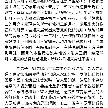
五日的滿月；可是月亮的本性實在沒有盈虧，只不過被須
彌山遮住而好像有增減。善男子！如來也是這樣出現在閻
浮提，有時示現初生，有時示現涅槃。示現初生時，猶如
初月，一切人都認為童子初生。當如來行走七步時好像初
二的月亮，示現進入學堂好像初三的月亮，示現出家好像
初八的月亮。當如來展現出大智慧的微妙光明，能破除無
量的魔眾，或示現出三十二相、八十種好來莊嚴自身，這
就好像十五日的滿月。當如來示現涅槃時就像月蝕。而眾
生所見各個不同，有時見到半月，有時見到滿月，有時見
到月蝕；而月的本性實在沒有增減、沒有盈虧，總是滿
月。如來的法身也是如此，所以叫作如來常住不變。」
「善男子！如果佛出世為眾生說如來涅槃，智人要知
道：這是如來給那些執著常的人說無常相，要讓比丘修無
常想。當如來說正法會滅時，智人要知道：這是如來為執
著樂的人說於苦相，要讓比丘多修苦想。當如來說我被病
苦惱、眾僧破壞時，智人要知道：這是如來為執著我的人
說無我相，要讓比丘修無我想。當如來說空是正解脫，智
人要知道：如來說的是正解脫，無二十五有，要讓比丘修