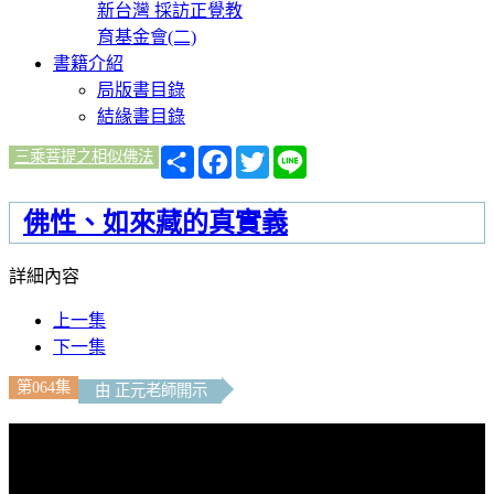
新台灣 採訪正覺教
育基金會(二)
書籍介紹
局版書目錄
結緣書目錄
分
Facebook
Twitter
Line
三乘菩提之相似佛法
享
佛性、如來藏的真實義
詳細內容
上一集
下一集
第064集
由 正元老師開示