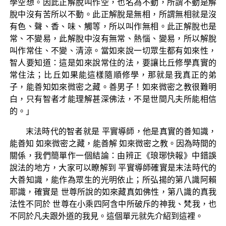
學空想。因此正解脫叫作空，也名為不動，所謂不動是解
脫中沒有苦所以不動。此正解脫是無相，所謂無相就是沒
有色、聲、香、味、觸等，所以叫作無相。此正解脫也是
常、不變易，此解脫中沒有無常、熱惱、變易，所以解脫
叫作常住、不變、清涼。當如來說一切眾生都有如來性，
智人要知道：這是如來說常住的法，要讓比丘修學真實的
常住法；比丘如果能這樣隨順修學，那就是我真正的弟
子，能善知如來微密之藏。善男子！如來微密之教很難明
白，只有智者才能理解甚深佛法，不是世間凡夫所能相信
的。」
末法時代的智者就是 平實導師，他是真實的善知識，
能善知 如來微密之藏，能善解 如來微密之教。因為時間的
關係，我們簡單作一個結論：由辨正《琅琊快報》中錯誤
說法的地方，大家可以瞭解到 平實導師確實是末法時代的
大善知識，能作為眾生的光明依止；所弘揚的第八識阿賴
耶識，確實是 世尊所說的如來藏真如佛性，第八識的真我
法性不同於 世尊在小乘四阿含中所破斥的神我、梵我，也
不同於凡夫跟外道的我見。這個單元就先介紹到這裡。