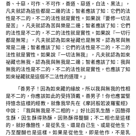
善、十惡，可作、不可作，善道、惡道，白法、黑法』，
凡夫就認為這些都是二邊的法；智者應該了知：它們的法
性是不二的，不二的法性就是實性。如果說『要修一切法
是苦』，凡夫就認為苦與樂是二邊；智者應該了知：它們
的法性是不二的，不二的法性就是實性。如果說『一切行
都是無常』，凡夫就認為如來祕藏也是無常，認為常與無
常是二邊；智者應該了知：它們的法性是不二的，不二的
法性就是實性。如果說『一切法無我』，凡夫就認為如來
祕藏也無我，認為我與無我是二邊；智者應該了知：我與
無我的法性是不二的，不二的法性就是實性，也應該了知
如來祕藏就是這個不二法性的道理。」
「善男子！因為如來藏的緣故，所以我與無我的性相
是不二的，你應該如此的受持頂戴。善男子！你也應當堅
持憶念這樣的經教，就像我早先在《摩訶般若波羅蜜經》
中說：『我與無我是不二相的。』好比因乳生酪，因酪得
生酥，因生酥得熟酥，因熟酥得醍醐；不二相也是這樣
的，就好像酪性，是從乳生、還是自己生、或是從他生？
乃至醍醐也是這樣。如果是從他生，即是他作，不是乳