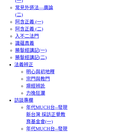
(一)
常見外道法—廣論
(二)
阿含正義 (一)
阿含正義 (二)
入不二法門
識蘊真義
勝鬘經講記(一)
勝鬘經講記(二)
法義辨正
明心與初地釋
宗門與教門
壇經辨訛
力挽狂瀾
訪談專欄
年代MUCH台--發現
新台灣 採訪正覺教
育基金會(一)
年代MUCH台--發現