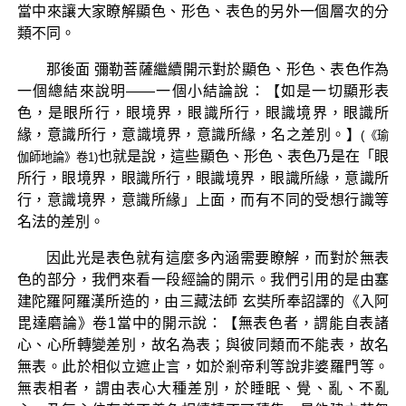
當中來讓大家瞭解顯色、形色、表色的另外一個層次的分
類不同。
那後面 彌勒菩薩繼續開示對於顯色、形色、表色作為
一個總結來說明——一個小結論說：【如是一切顯形表
色，是眼所行，眼境界，眼識所行，眼識境界，眼識所
緣，意識所行，意識境界，意識所緣，名之差別。】
(《瑜
也就是說，這些顯色、形色、表色乃是在「眼
伽師地論》卷1)
所行，眼境界，眼識所行，眼識境界，眼識所緣，意識所
行，意識境界，意識所緣」上面，而有不同的受想行識等
名法的差別。
因此光是表色就有這麼多內涵需要瞭解，而對於無表
色的部分，我們來看一段經論的開示。我們引用的是由塞
建陀羅阿羅漢所造的，由三藏法師 玄奘所奉詔譯的《入阿
毘達磨論》卷1當中的開示說：【無表色者，謂能自表諸
心、心所轉變差別，故名為表；與彼同類而不能表，故名
無表。此於相似立遮止言，如於剎帝利等說非婆羅門等。
無表相者，謂由表心大種差別，於睡眠、覺、亂、不亂