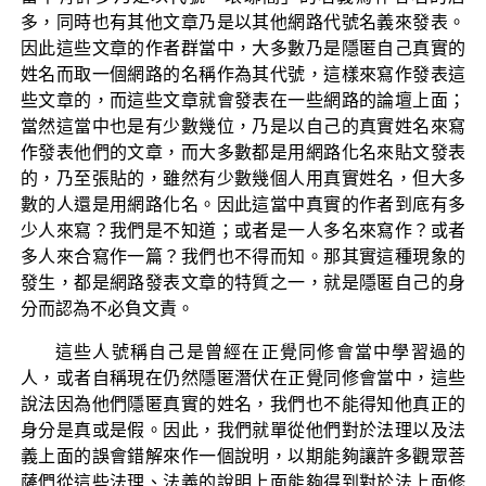
多，同時也有其他文章乃是以其他網路代號名義來發表。
因此這些文章的作者群當中，大多數乃是隱匿自己真實的
姓名而取一個網路的名稱作為其代號，這樣來寫作發表這
些文章的，而這些文章就會發表在一些網路的論壇上面；
當然這當中也是有少數幾位，乃是以自己的真實姓名來寫
作發表他們的文章，而大多數都是用網路化名來貼文發表
的，乃至張貼的，雖然有少數幾個人用真實姓名，但大多
數的人還是用網路化名。因此這當中真實的作者到底有多
少人來寫？我們是不知道；或者是一人多名來寫作？或者
多人來合寫作一篇？我們也不得而知。那其實這種現象的
發生，都是網路發表文章的特質之一，就是隱匿自己的身
分而認為不必負文責。
這些人號稱自己是曾經在正覺同修會當中學習過的
人，或者自稱現在仍然隱匿潛伏在正覺同修會當中，這些
說法因為他們隱匿真實的姓名，我們也不能得知他真正的
身分是真或是假。因此，我們就單從他們對於法理以及法
義上面的誤會錯解來作一個說明，以期能夠讓許多觀眾菩
薩們從這些法理、法義的說明上面能夠得到對於法上面修