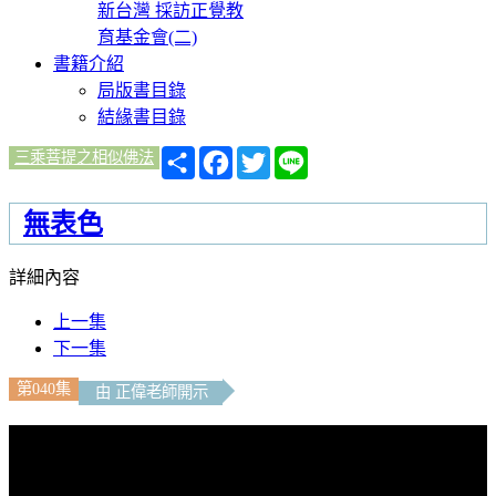
新台灣 採訪正覺教
育基金會(二)
書籍介紹
局版書目錄
結緣書目錄
分
Facebook
Twitter
Line
三乘菩提之相似佛法
享
無表色
詳細內容
上一集
下一集
第040集
由 正偉老師開示