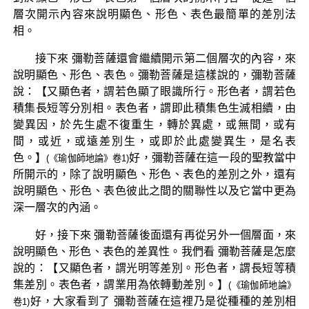
層次開示內容來說明顯色、形色、表色最簡單的差別法
相。
接下來 彌勒菩薩還會繼續開示第二個層次的內容，來
說明顯色、形色、表色。彌勒菩薩是這樣說的，彌勒菩薩
說：【又顯色者，謂若色顯了眼識所行。形色者，謂若色
積集長短等分別相。表色者，謂即此積集色生滅相續，由
變異因，於先生處不復重生，轉於異處，或無間，或有
間，或近，或遠差別生，或即於此處變異生，是名表
色。】
好，彌勒菩薩在這一段的聖教當中
(《瑜伽師地論》卷1)
所開示的，除了說明顯色、形色、表色的差別之外，還有
說明顯色、形色、表色彼此之間的關聯性以及它當中更為
深一層次的內涵。
好，接下來 彌勒菩薩後面還有再從另外一個層面，來
說明顯色、形色、表色的差異性。我們看 彌勒菩薩是怎麼
說的：【又顯色者，謂光明等差別。形色者，謂長短等積
集差別。表色者，謂業用為依轉動差別。】
(《瑜伽師地論》
好，大家看到了 彌勒菩薩在這裡乃是從種種的差別相
卷1)