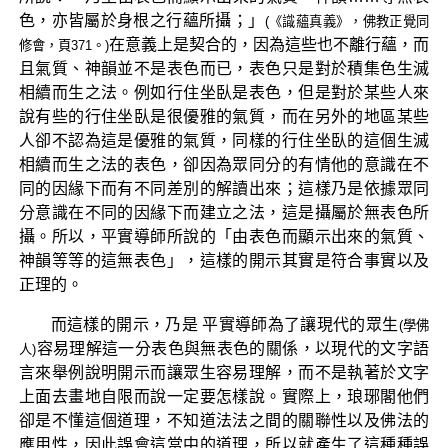
色，亦皆屬於身根之行蘊所攝；」
(《識蘊真義》，佛教正覺同
在意義上是契合的，因為這些也不離行蘊，而
修會，頁371。)
且氣質、神韻並不是表色而已，表色只是對於積集色生滅
相續而生之法。例如行住坐臥是表色，但是對於某些人來
說有些的行住坐臥是很優雅的氣質，而在另外的地區某些
人卻不認為這是優雅的氣質，同樣的行住坐臥的這個生滅
相續而生之法的表色，卻因為眾同分的有情他的意識在不
同的因緣下而有不同差別的解讀出來；這樣乃是依據眾同
分意識在不同的因緣下而建立之法，這是攝屬於無表色所
攝。所以，平實導師所說的「由表色而顯示出來的氣質、
神韻等等的這無表色」，這樣的開示其實是符合事實以及
正理的。
而這樣的開示，乃是 平實導師為了讓現代的眾生
(學佛
容易理解這一分表色與無表色的關係，以現代的文字語
人)
言來舉例說明開示而讓眾生容易理解，而不是執著於文字
上面去畫地自限而說一定要怎樣說。實際上，琅琊閣他們
卻是不懂這個道理，不知道法法之間的關聯性以及佛法的
應用性，因此誤會這當中的道理，所以就產生了這種種誤