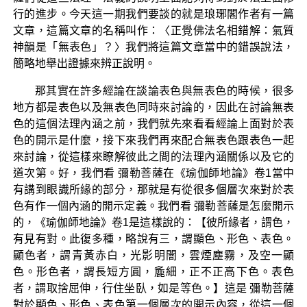
行的進步。今天這一期我們要談的就是琅琊閣作者有一篇
文章，這篇文章的名稱叫作：〈正覺佛法名相錯解：氣質
神韻是「無表色」？〉我們將這篇文章當中的錯誤說法，
簡略地舉出證據來辨正說明。
那其實在許多經論在談論表色與無表色的時候，很多
地方都是表色以及無表色同時來討論的，因此在討論無表
色的這個法理內涵之前，我們就先來看看經論上面對於表
色的開示是什麼，接下來我們再來配合無表色跟表色一起
來討論，從這樣來瞭解彼此之間的法理內涵關係以及它的
道次第。好，我們看 彌勒菩薩在《瑜伽師地論》卷1當中
有講到眼識所緣的部分，那就是有從很多個層次來對於表
色有作一個內涵的開示定義。我們看 彌勒菩薩是怎麼開示
的，《瑜伽師地論》卷1是這樣說的：【彼所緣者，謂色，
有見有對。此復多種，略說有三，謂顯色、形色、表色。
顯色者，謂青黃赤白，光影明闇，雲煙塵霧，及空一顯
色。形色者，謂長短方圓，麁細，正不正高下色。表色
者，謂取捨屈伸，行住坐臥，如是等色。】這是 彌勒菩薩
對於顯色、形色、表色第一個層次的開示內容，從這一個