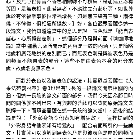
心，及無心位有善不善色相續轉不可積集，是能建立苾芻
等因，是無表相。此若無者，不應建立有苾芻等，如世尊
說於有依福業事彼恒常福增長。如是無表總有三種，謂律
儀、不律儀、俱相違所攝故。】好，各位觀眾菩薩從這一
段論文，我們知道這當中的意思是說，表色就是「能自表
諸心、心所轉變差別」，這個部分乃是與前面《瑜伽師地
論》當中 彌勒菩薩所開示的內容是一致的內涵，只是簡略
地說和廣泛地說的差別而已；而無表色則是與彼表色乃是
同類而不能自表的部分，這些不是由表色本身的部分來
說，故說名為無表色。
而對於表色以及無表色的說法，其實窺基菩薩在《大
乘法苑義林章》卷3也是有很長的一段論文開示相關的內
涵，但這一長段的論文前面的部分，我們今天因為節目時
間的關係就不列出來，有興趣的菩薩可以查閱原始論文去
瞭解一下。而窺基菩薩在這一長段的論文當中，最後的結
論是說：「外彰身語令他表知有增猛故。」這裡提到的
「外彰身語令他表知有增猛故」，配合前面所引的一些論
文，其實就可以瞭解到無表色乃是與彼表色是屬於同類而