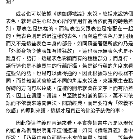
涵。
或者也可以依據《瑜伽師地論》來說。總括來說這個
表色，就是眾生心以及心所的業用作為所依而有的轉動差
別，那表色是這樣的。而無表色又跟表色是搭配在一起
的，無表色則是透過這樣的表色，而與這些表色乃是同類
而又不是這些表色本身的部分，如同窺基菩薩所說的乃是
「外彰身語令他表知有增猛故」。這也表示無表色也是不
離身行、語行，透過表色彰顯而有的種種部分；而身行、
語行這也是不離眾生的行蘊所攝，若是從行蘊的角度來看
這些法的話，也是可以說得通的。因此根據眾生的根器不
同，而善知識就會施設不同的角度來說法，來讓眾生去黏
解縛的方向可以達成，這樣的開示就會在文字上而有所差
異。因此在讀經、讀論，甚至聽善知識的開示，萬不可依
語而不依義來聽聞佛法、閱讀經典，而是要符合「依義不
依語」的原則來讀，這樣才是真正的佛弟子該做的事。
因此從這些義理內涵來看，平實導師書中乃是以現代
的語言為例而說明開示這個道理，如同《識蘊真義》書中
所說：「乃至由表色而顯示出來的氣質、神韻……等無表