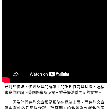
文字內容
各位菩薩：阿彌陀佛！
歡迎各位菩薩繼續收看我們正覺教團所錄製的三乘菩
提系列節目。接下來這系列節目內容，主要標題是「三乘
菩提之相似佛法」，副標題則是「重蹈燈下黑之琅琊
閣」。
這個部分的節目起因於是有一些人，他們對於佛教正
覺同修會所弘揚的大乘了義究竟佛法的內涵產生了一些誤
會，同時他們也對於正覺同修會當中發生一些事相上的
事，以及他們對於法義上面，提出了一些他們認為的質疑
以及批評，因此他們就寫作了一些文章來張貼於網站上面
流通。這當中在對於佛法的法義上面，他們乃是以他們自
己對於佛法、佛經聖典的解讀上的認知作為其基礎，這樣
來寫作評論正覺同修會所弘揚三乘菩提法義內涵的文章。
因為他們這些文章都是張貼在網站上面，而這些文章
當中有許多乃是以代號「琅琊閣」的名義為作者名的居