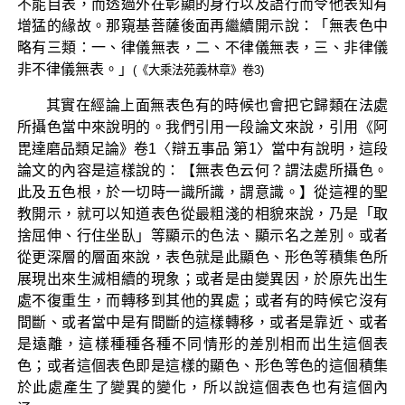
不能自表，而透過外在彰顯的身行以及語行而令他表知有
增猛的緣故。那窺基菩薩後面再繼續開示說：「無表色中
略有三類：一、律儀無表，二、不律儀無表，三、非律儀
非不律儀無表。」
(《大乘法苑義林章》卷3)
其實在經論上面無表色有的時候也會把它歸類在法處
所攝色當中來說明的。我們引用一段論文來說，引用《阿
毘達磨品類足論》卷1〈辯五事品 第1〉當中有說明，這段
論文的內容是這樣說的：【無表色云何？謂法處所攝色。
此及五色根，於一切時一識所識，謂意識。】從這裡的聖
教開示，就可以知道表色從最粗淺的相貌來說，乃是「取
捨屈伸、行住坐臥」等顯示的色法、顯示名之差別。或者
從更深層的層面來說，表色就是此顯色、形色等積集色所
展現出來生滅相續的現象；或者是由變異因，於原先出生
處不復重生，而轉移到其他的異處；或者有的時候它沒有
間斷、或者當中是有間斷的這樣轉移，或者是靠近、或者
是遠離，這樣種種各種不同情形的差別相而出生這個表
色；或者這個表色即是這樣的顯色、形色等色的這個積集
於此處產生了變異的變化，所以說這個表色也有這個內