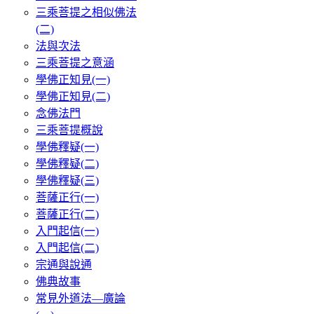
三乘菩提之相似佛法
(二)
法與次法
三乘菩提之意涵
學佛正知見(一)
學佛正知見(二)
念佛法門
三乘菩提概說
學佛釋疑(一)
學佛釋疑(二)
學佛釋疑(三)
菩薩正行(一)
菩薩正行(二)
入門起信(一)
入門起信(二)
宗通與說通
佛典故事
常見外道法—廣論