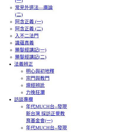
(一)
常見外道法—廣論
(二)
阿含正義 (一)
阿含正義 (二)
入不二法門
識蘊真義
勝鬘經講記(一)
勝鬘經講記(二)
法義辨正
明心與初地釋
宗門與教門
壇經辨訛
力挽狂瀾
訪談專欄
年代MUCH台--發現
新台灣 採訪正覺教
育基金會(一)
年代MUCH台--發現