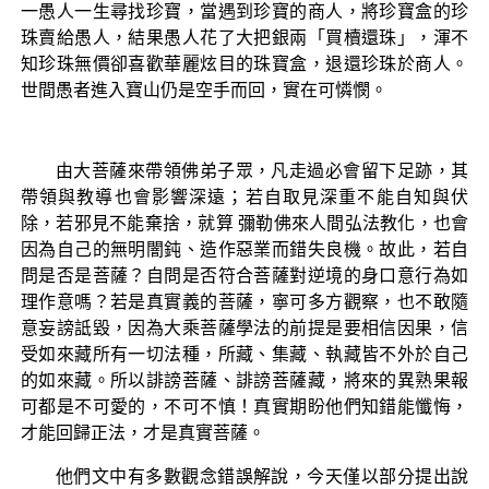
一愚人一生尋找珍寶，當遇到珍寶的商人，將珍寶盒的珍
珠賣給愚人，結果愚人花了大把銀兩「買櫝還珠」，渾不
知珍珠無價卻喜歡華麗炫目的珠寶盒，退還珍珠於商人。
世間愚者進入寶山仍是空手而回，實在可憐憫。
由大菩薩來帶領佛弟子眾，凡走過必會留下足跡，其
帶領與教導也會影響深遠；若自取見深重不能自知與伏
除，若邪見不能棄捨，就算 彌勒佛來人間弘法教化，也會
因為自己的無明闇鈍、造作惡業而錯失良機。故此，若自
問是否是菩薩？自問是否符合菩薩對逆境的身口意行為如
理作意嗎？若是真實義的菩薩，寧可多方觀察，也不敢隨
意妄謗詆毀，因為大乘菩薩學法的前提是要相信因果，信
受如來藏所有一切法種，所藏、集藏、執藏皆不外於自己
的如來藏。所以誹謗菩薩、誹謗菩薩藏，將來的異熟果報
可都是不可愛的，不可不慎！真實期盼他們知錯能懺悔，
才能回歸正法，才是真實菩薩。
他們文中有多數觀念錯誤解說，今天僅以部分提出說