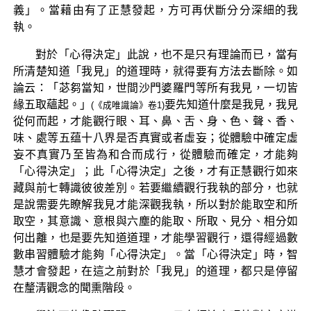
義」。當藉由有了正慧發起，方可再伏斷分分深細的我
執。
對於「心得決定」此說，也不是只有理論而已，當有
所清楚知道「我見」的道理時，就得要有方法去斷除。如
論云：「苾芻當知，世間沙門婆羅門等所有我見，一切皆
緣五取蘊起。」
要先知道什麼是我見，我見
(《成唯識論》卷1)
從何而起，才能觀行眼、耳、鼻、舌、身、色、聲、香、
味、處等五蕴十八界是否真實或者虛妄；從體驗中確定虛
妄不真實乃至皆為和合而成行，從體驗而確定，才能夠
「心得決定」；此「心得決定」之後，才有正慧觀行如來
藏與前七轉識彼彼差別。若要繼續觀行我執的部分，也就
是說需要先瞭解我見才能深觀我執，所以對於能取空和所
取空，其意識、意根與六塵的能取、所取、見分、相分如
何出離，也是要先知道道理，才能學習觀行，還得經過數
數串習體驗才能夠「心得決定」。當「心得決定」時，智
慧才會發起，在這之前對於「我見」的道理，都只是停留
在釐清觀念的聞熏階段。