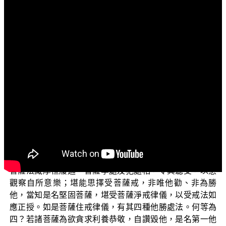
文字內容
各位菩薩：阿彌陀佛！
歡迎收看「三乘菩提之相似佛法——重蹈燈下黑之琅
琊閣」。我們仍然來談論退轉者琅琊閣
他們是大
（寫手們）
乘的菩薩嗎？他們的行為符合嗎？
我們先從《瑜伽師地論》所說來看琅琊閣
是
（寫手們）
否符合？論云：【又諸菩薩欲授菩薩菩薩戒時，先應為說
菩薩法藏摩怛履迦、菩薩學處及犯處相，令其聽受，以慧
觀察自所意樂；堪能思擇受菩薩戒，非唯他勸、非為勝
他，當知是名堅固菩薩，堪受菩薩淨戒律儀，以受戒法如
應正授。如是菩薩住戒律儀，有其四種他勝處法。何等為
四？若諸菩薩為欲貪求利養恭敬，自讚毀他，是名第一他