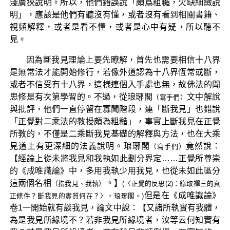
淺廣狹說明。所以，他們錯誤說「頗爲粗糙，欠缺細緻説
明」，應該是他們有聽沒有懂，或者沒有看到相關書籍、
視頻解釋，或者是看不懂，或者是心中有疑，所以聽不
見。
因為斷我見理論上要先瞭解，首先也需要相信十八界
是無常法才能開始修行，若像外道認為十八界恆常或斷，
或者不信受有十八界，這樣連個入手處也無，故佛法的聞
思修是有次第學習的。不過，從琅琊閣
文中解說
（寫手們）
與批評，他們一直停留在寡聞階段，連「斷我見」也錯說
「正覺對二乘法的教授頗為粗糙」，事實上斷我見在正覺
所教的，不僅是二乘斷我見基礎的解釋與方法，也在大乘
見道上有更深細的法義說明。琅琊閣
竟然說：
（寫手們）
【經論上從未將我見和我執如此劃分界定……正覺所尊崇
的《成唯識論》中，多用我執少用我見，也從未如此區分
這兩個名相
。】
（指我見、我執）
(〈正覺的反思(2)：錄取禪三的真
但是在《成唯識論》
正條件？斷我見的實質何在？〉，琅琊閣。)
卷1一開始就有談我見，論文中說：【又諸所執實有我體，
為是我見所緣境不？若非我見所緣境者，汝等云何知實有