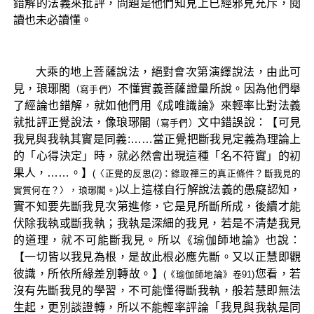
錯解的法義來批評，問題是他們知見上已經邪見充斥，閱
讀也未必讀懂。
大乘的地上菩薩說法，絕對會次第演繹說法，由此可
見，琅琊閣
不懂實義菩薩證量所說。因為他們舉
（寫手們）
了經論也錯解，就如他們用《成唯識論》來輕率比對法義
就批評正覺說法，像琅琊閣
文中錯誤說：【可見
（寫手們）
我見與我執其實是同義:……當正覺把斷我見定義為理論上
的「心得決定」時，就必然會出現這種「名不符實」的初
果人，……。】
(〈正覺的反思(2)：錄取禪三的真正條件？斷我見的
以上這樣自行解說法義的愚癡認知，
實質何在？〉，琅琊閣。)
實不知要先斷我見次第進修，它是見所斷所成，後續才能
伏除我執或斷我執；我執是深細的我見，若是不清楚我見
的道理，就不可能斷我見。所以《瑜伽師地論》也說：
【一切皆以我見為根，是故此根必應先斷。又以正慧即觀
彼識，所依所緣差別轉故。】
您看，若
(《瑜伽師地論》卷91)
沒有先斷我見的學習，不可能懂得斷我執，般若慧即無法
生起，更別談證轉，所以不能輕率評論「我見與我執是同