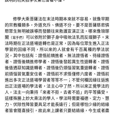
說明的功夫教學次第也會看不懂。
修學大乘菩薩法在末法時期本來就不容易，就像早期
的宗教種類多，外道充斥、佛道不分，要不是菩薩慈悲憐
愍眾生無明被誤導而發願往來救護宣演正法，哪來像琅琊
閣
可以依附於獅子身中吸吮法乳而反噬獅子。末
（寫手們）
法時期在正法道場退轉也是正常，因為每位眾生進入正法
學習的因緣不同，所以來的人就會有千百萬種的學法狀
況，其中包括有：證悟前精進者、無法證悟者、待緣證悟
者、證悟後精進修學者、證悟後發起異生性退轉者、證悟
後值遇惡知識退轉者、證悟後仍煩惱習氣重退轉者、證悟
前煩惱習氣重安住者、證悟前不求悟僅修六度者、證悟前
進出多次正法道場學習者等等不一；不管何種因緣往返進
出正法道場的學法者，法主心中了然，所以來正覺學法的
人，法主一向秉持「來者不拒，去者不追」的平等攝受。
這樣殊勝上妙大乘法的學人，學法時需要福德、定力、慧
力、伏除性障皆要具足才能長遠行；但是哪怕少緣的結緣
者皆會隨喜接引，故此來上課者只要結過緣，今生或者盡