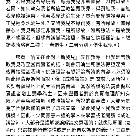
我？若是我見所緣境者，應有我見非顛倒攝，如實知故。
若爾，如何執有我者所信至教皆毀我見，稱讚無我，言無
我見能證涅槃，執著我見沈淪生死？豈有邪見能證涅槃，
正見翻令沈淪生死？又諸我見不緣實我，有所緣故，如緣
餘心。我見所緣定非實我，是所緣故，如所餘法。是故我
見不緣實我，但緣內識變現諸蘊，隨自妄情種種計度。然
諸我執略有二種：一者俱生，二者分別。俱生我執。】
您看，論文在此對「斷我見」先作教導，也就是若執
取我見乃至當真實者的話，則會沉淪生死無法得證涅槃，
後再接續談我執。佛法經論若想評論所談的內容，必須瞭
解此經背後為何而說，像《成唯識論》是 玄奘菩薩所說，
玄奘菩薩是地上的大乘實義菩薩，當然所說的法義會偏以
實證者增上慧學為主，因未證悟者對於真實義理所知有
限，甚至容易誤解《成唯識論》所說的實義法，大部分是
為了悟後起修的佛弟子眾來宣演，故此我見、我執會次第
解說。因此，少聞寡慧未證的學人來學習或者閱讀《成唯
識論》，大部分是錯解或誤解論文意涵的；就像琅琊閣
（寫
只選擇他們看得懂或是他們自以為是的義理，其實是
手們）