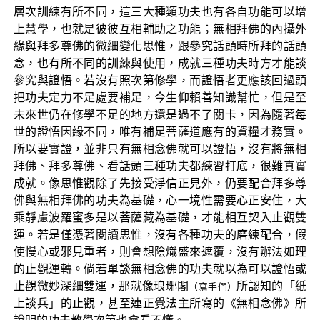
層次訓練有所不同，這三大種類功夫也有各自功能可以增
上慧學，也就是彼彼互相輔助之功能；無相拜佛的內攝外
緣與拜多尊佛的微細變化思惟，跟參究話頭時所拜的話頭
念，也有所不同的訓練與使用，成就三種功夫時方才能談
參究與證悟。若沒有照次第修學，而證悟者更應該回過頭
把功夫定力不足處要補足，今生仰賴善知識幫忙，但是至
未來世仍在修學不足的地方還是過不了關卡，因為隨著每
世的證悟因緣不同，唯有補足菩薩道應有的資糧才務實。
所以要實證，並非只有無相念佛就可以證悟，沒有將無相
拜佛、拜多尊佛、看話頭三種功夫都練習打底，很難真實
成就。像思惟觀除了先接受淨信正見外，仍要配合拜多尊
佛與無相拜佛的功夫為基礎，心一境性需要心正安住，大
乘靜慮波羅蜜多是以菩薩藏為基礎，才能相互契入止觀雙
運。若是僅憑著閱讀思惟，沒有各種功夫的磨練配合，假
使慢心或邪見重者，則會想陰熾盛來遮覆，沒有辦法如理
的止觀運轉。倘若單談無相念佛的功夫就以為可以證悟或
止觀微妙深細雙運，那就像琅琊閣
所認知的「紙
（寫手們）
上談兵」的止觀，甚至連正覺法主所寫的《無相念佛》所