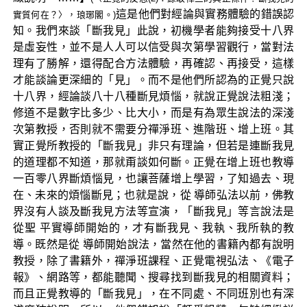
這是他們對經論與實務體驗的錯誤認
實質何在？〉，琅琊閣。)
知。我們來談「斷我見」此說，初機學者能夠接受十八界
是虛妄性，並不是人人可以信受與次第學習觀行，當對法
理有了勝解，還得配合方法體驗，再確認、再接受，這樣
才能談論更深細的「見」。而不是他們所認為的正覺只說
十八界，經論談八十八種斷見煩惱，就說正覺說法粗淺；
修道不是數字比多少、比大小，而是有為眾生說法的深淺
次第教授，否則就不需要分禪淨班、進階班、增上班。其
實正覺所教授的「斷我見」非只有理論，但若是連斷我見
的道理都不知道，那就甭談如何斷。正覺在增上班也教導
一百零八界斷煩惱見，也讓菩薩增上學習，了知過去、現
在、未來的煩惱斷見；也就是說，從 導師弘法以前，佛教
界沒有人談及斷我見方法等宣演，「斷我見」等言說法是
從聖 平實導師開始的，才有斷我見、我執、我所執的教
導。既然是從 導師開始說法，當然在他的書籍內都有說明
教授，除了書籍外，禪淨班課程、正覺電視弘法、《電子
報》、網路等，都能聽聞、搜尋找到斷我見的相關資料；
而且正覺教導的「斷我見」，在不同處、不同班別也有深