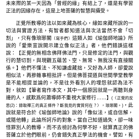
未來際的某一天因為「曾經的緣」有結上了，還是有學習
正法的因緣存在，這是上地菩薩的智慧與攝受。
正覺所教導的法以如來藏為核心，緣如來藏所說的一
切法與實證方法，有智者都知道法與次法當然不會「切
割」，只有像琅琊閣
這類人如《瑜伽師地論》所
（寫手們）
說的「愛樂宣說開示建立像似正法」者，他們錯誤這樣
說：【正覺的無相念佛拜佛法門，只是修定的法門，與觀
行的慧切割，與現觀五蘊苦、空、無常、無我沒有直接關
係。】他們不懂法、不知謙虛藏拙，又好為人師，卻愛說
相似法，再摻雜事相批評。但是佛菩提道與世間學堂教學
是不能相提並論的，不是往外看別人的埋怨就認為法不
對，就如【筆者寫作本文，其中一個原因就是一再聽到身
邊的人，感歎爲何蕭導師不重視大家修行……】
(〈正覺的反
，此
思(2)：錄取禪三的真正條件？斷我見的實質何在？〉，琅琊閣。)
說就是符合於《瑜伽師地論》說的「像似法，或自信解，
或隨他轉」此論所訶斥的對象。當自己知道過失，卻一味
怪罪別人的教導，而不去檢討為何學不好，就算真正的佛
菩薩立於他們眼前，仍會錯失真正學法的機會。譬如，有