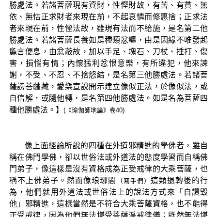
勝處法。若諸菩薩現有資財，性慳財故，有苦、有貧、無
依、無怙正求財者來現在前，不起哀憐而修惠捨；正求法
者來現在前，性慳法故，雖現有法而不給施，是名第二他
勝處法。若諸菩薩長養如是種類忿纏，由是因緣不唯發起
麁言便息，由忿蔽故，加以手足、塊石、刀杖、捶打、傷
害，損惱有情；內懷猛利忿恨意樂，有所違犯，他來諫
謝，不受、不忍、不捨怨結，是名第三他勝處法。若諸菩
薩謗菩薩藏，愛樂宣說開示建立像似正法，於像似法，或
自信解，或隨他轉，是名第四他勝處法。如是名為菩薩四
種他勝處法。】
(《瑜伽師地論》卷40)
像上面經論所說的四種在外道邪精進的學佛者，雖自
稱在佛門學佛，卻以世俗法或外道法的態度學習而自稱佛
門弟子，像這樣是沒有資格成為正受戒律的大乘菩薩，也
稱不上佛弟子。然而像琅琊閣
這類退轉後的行
（寫手們）
為，他們就用外道法或世俗法上的說法方式來「自讚毀
他」邪精進，這樣當然是不符合大乘菩薩資格，也不能得
正受戒律，因為他們無法堪受菩薩淨戒律儀；既然無法堪