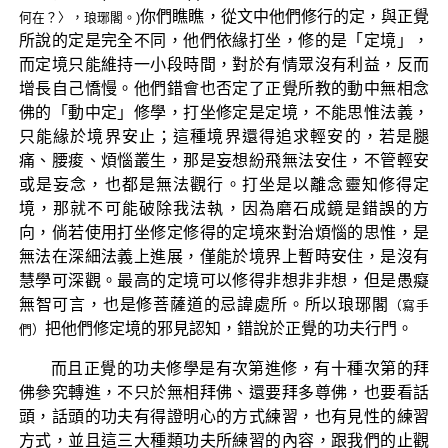
你們瞧瞧，從文中他們修行的定，與正覺
何在？〉，琅琊閣。)
所說的定是完全不同，他們依緣打坐，修的是「定境」，
而定境只能維持一小段時間，對於有情眾沒有利益，反而
增長自己憍慢。他們錯會也否定了正覺所教的動中無相念
佛的「動中定」修學，打坐修定是定境，不能思惟法義，
只能緣於境界安止；這種境界還得追求輕安的，若是腿
痛、腰痠、煩惱叢生，那是妄想紛飛無法安住，不管輕安
或是妄念，也都是無法觀行。打坐是以離念靈知修得定
境，那就不可能破除我法執，因為磨石成鏡是錯誤的方
向，倘若使用打坐修定修得的定境來對治煩惱的思惟，是
無法在深細法義上進展，僅能於境界上暫時安住，是沒有
慧學可深觀。最高的定境可以修得非想非非想，但是愚癡
無智可言，也是修菩薩道的忌諱處所。所以琅琊閣
（寫手
把他們修定境的邪見認知，錯說於正覺的功夫行門。
們）
而且正覺的功夫修學是有次第進修，有十種次第的拜
佛參究轉進，不只於無相拜佛、還要拜多尊佛，也要看話
頭，話頭的功夫有得證明心的方式練習，也有見性的練習
方式，並且這三大種類功夫所練習的內容，跟我們的止觀