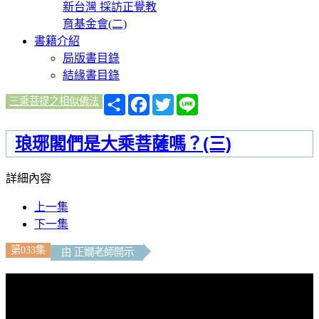
新台灣 採訪正覺教
育基金會(二)
書籍介紹
局版書目錄
結緣書目錄
分
Facebook
Twitter
Line
三乘菩提之相似佛法
享
琅琊閣們是大乘菩薩嗎？(三)
詳細內容
上一集
下一集
第033集
由 正嫺老師開示