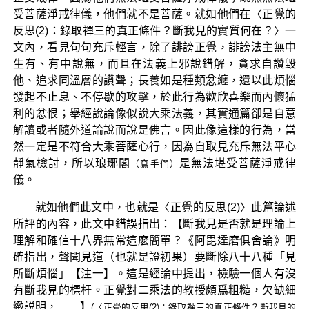
受菩薩淨戒律儀，他們就不是菩薩。就如他們在〈正覺的
反思(2)：錄取禪三的真正條件？斷我見的實質何在？〉一
文內，看見句句充斥輕言，除了誹謗正覺，誹謗法主無中
生有、有中說無，而且在法義上邪說錯解，貪求自讚毀
他、追求同溫層的讚聲；長養如是種類忿纏，還以此煩惱
發起不止息、不停歇的攻擊，於此行為歡欣喜樂而內懷猛
利的忿恨；舉經說論像似說大乘法義，其實通篇卻是自意
解讀或者隨外道論說而說是佛言。因此像這樣的行為，當
然一定是不符合大乘菩薩心行，因為自取見充斥無法平心
靜氣檢討，所以琅琊閣
是無法堪受菩薩淨戒律
（寫手們）
儀。
就如他們此文中，也就是〈正覺的反思(2)〉此篇論述
所評的內容，此文中錯誤指出：【斷我見是否就是理論上
理解和確信十八界無常這麽簡單？《阿毘達磨俱舍論》明
確指出，聲聞見道（也就是證初果）要斷除八十八種「見
所斷煩惱」【注一】。這是經論中提出，檢驗一個人有沒
有斷我見的標杆。正覺對二乘法的教授頗爲粗糙，欠缺細
緻説明，……】
(〈正覺的反思(2)：錄取禪三的真正條件？斷我見的