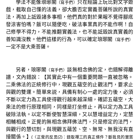
學法不能像琅琊閣
只在經論上玩比對文字遊
（寫手們）
戲，截取自己懂的法義，卻大膽否定實義菩薩所說的真實
法，再加上詆毀諸多事相，他們真的對於果報不覺得腳底
發涼害怕嗎？飯可以隨便吃，破法事業真的不能作啊！自
己修學不得力，不能推翻實義法，也不能詆毀說真實義的
善知識沒教。他們這樣的行為，可以確定琅琊閣
（寫手們）
一定不是大乘菩薩。
另者，琅琊閣
談無相念佛的定，也錯解得離
（寫手們）
譜，文內錯說：【其實此中有一個重要問題一直被忽略。
二乘佛法的正統修行中，現觀五蘊空的止觀法門，要求止
與觀的雙運。簡單來説，具備有制心一處的定力後，必須
不斷以定力為工具使得觀行越來越深細，確認五蘊空，大
乘法的修行原理相同，同樣是打坐修止，再以定力為工具
破除法執。以定不斷使智慧深細，又以慧增益定力，定慧
相輔相成。正覺的無相念佛拜佛法門，只是修定的法門，
與觀行的慧切割，與現觀五蘊苦、空、無常、無我沒有直
接關係。】
(〈正覺的反思(2)：錄取禪三的真正條件？斷我見的實質