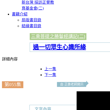
新台灣 採訪正覺教
育基金會(二)
書籍介紹
局版書目錄
結緣書目錄
三乘菩提之勝鬘經講記(二)
過一切眾生心識所緣
詳細內容
上一集
下一集
第055集
由 正彝老師開示
文字內容