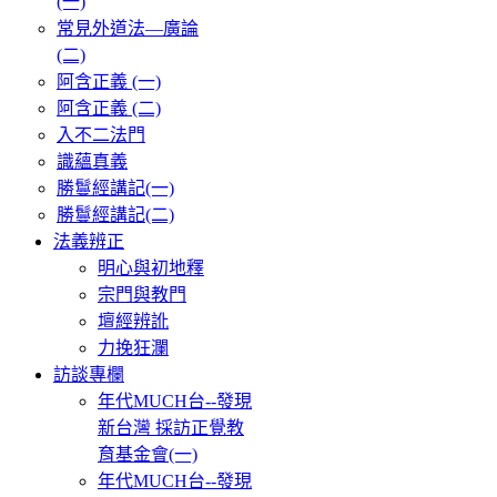
(一)
常見外道法—廣論
(二)
阿含正義 (一)
阿含正義 (二)
入不二法門
識蘊真義
勝鬘經講記(一)
勝鬘經講記(二)
法義辨正
明心與初地釋
宗門與教門
壇經辨訛
力挽狂瀾
訪談專欄
年代MUCH台--發現
新台灣 採訪正覺教
育基金會(一)
年代MUCH台--發現