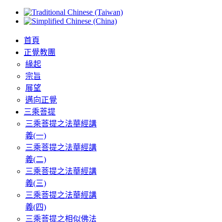
首頁
正覺教團
緣起
宗旨
展望
邁向正覺
三乘菩提
三乘菩提之法華經講
義(一)
三乘菩提之法華經講
義(二)
三乘菩提之法華經講
義(三)
三乘菩提之法華經講
義(四)
三乘菩提之相似佛法