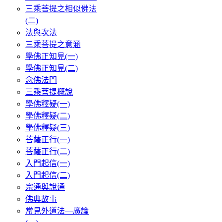
三乘菩提之相似佛法
(二)
法與次法
三乘菩提之意涵
學佛正知見(一)
學佛正知見(二)
念佛法門
三乘菩提概說
學佛釋疑(一)
學佛釋疑(二)
學佛釋疑(三)
菩薩正行(一)
菩薩正行(二)
入門起信(一)
入門起信(二)
宗通與說通
佛典故事
常見外道法—廣論