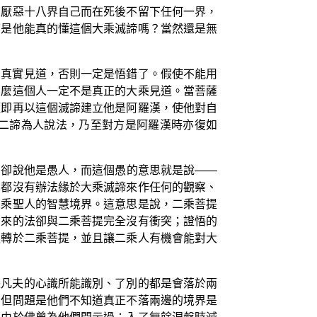
夠厭惡十八界自己而在死後不留下任何一界，
可是他能真的懂這個大乘滅諦嗎？當然還是無
的真實見道，否則一定是悟錯了。假使不能用
那麼這個人一定不是真正的大乘見道。當菩薩
隨即再以這個滅諦建立他是阿羅漢，使他對自
二諦為人說法，乃至對方是阿羅漢時亦復如
，卻說他是愚人，而這個愚的意思就是說——
也都沒有辦法緣於大乘滅諦來作任何的觀察、
二乘聖人的智慧境界。這意思是說，二乘菩提
出來的法卻與二乘菩提完全沒有衝突；證悟的
退轉於二乘菩提，並且讓二乘人有機會能對大
是凡夫的心識所能識別、了別的都是會落於兩
，但問題是他們不知道真正不落兩邊的境界是