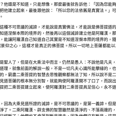
？他還是不知道，只能想像，那麼最後就告訴他：「因為您能
把他建立起來，最後跟他說：「所以您的法依舊是真實法。」
。
這種不可思議的滅諦，才能說是真實佛法，才能說是佛菩提道
知道涅槃本際的境界的，然後再以這個滅諦建立他是阿羅漢，
，能讓阿羅漢自己知道自己其實是不知道涅槃本際的境界的，
起景仰之心，這樣才是真正的佛菩提。所以一切地上菩薩都能以
是聖人了，但是在大乘法中而言，仍然是愚人：不說他是凡夫
道理，就像前面的解說一般，不是一切凡夫心識所能攀緣的，
的，窮盡二乘菩提的智慧去思惟觀察都無法了知，所以說不是
見道菩薩的根本無分別智，就能夠使阿羅漢開不了口了，而說
提把二乘菩提建立起來，使阿羅漢對二乘菩提具足信心，永不
，因為大乘見道所證的滅諦，是不可思議的，是第一義諦。但
淨了。二乘阿羅漢、辟支佛的智慧雖然是清淨的、不落兩邊的