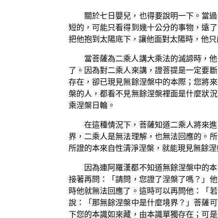
關於七日嬰兒，也得要說明一下。當過
短的，可能只看得到幾十公分的事物，遠了
把他抱到太陽底下，讓他面對太陽時，他只
當菩薩為二乘人講大乘法的滅諦時，他
了。因為對二乘人來講，證菩提是一定要斷
存在，卻已現見無餘涅槃中的本際；您將來
槃的人，都看不見無餘涅槃裡面是什麼狀況
乘涅槃日輪。
在這種情況下，菩薩知道二乘人將來進
界，二乘人是無法理解，也無法回應的。所
所證的本來自性清淨涅槃，就能現見無餘涅
因為連阿羅漢都不知道無餘涅槃中的本
接著再問：「請問，您證了涅槃了嗎？」他
時他就無法回應了。這時可以再問他：「若
說：「那無餘涅槃中是什麼境界？」菩薩可
下您的本識如來藏，由本識單獨存在；可是