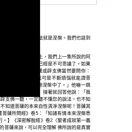
緣」，而這個不思議法就是涅槃。我們也談到
。
的分別的所緣。實際上，我們上一集所說的阿
諦，這對許多人而言已經是不可思議了。如果
槃更勝妙。」阿羅漢或辟支佛當然要問你：
斷煩惱才證菩提，我可是不斷煩惱就能證菩
還在，就已經在無餘涅槃中了。」他嚇一跳
你說的到底對不對？」接著就回答他說：「我
或辟支佛一聽，一定聽不懂您的說法，也不知
還不知道菩薩的本來自性清淨涅槃呢！菩薩其
藏菩薩所問經》卷5：「知諸有情本來涅槃悉
行。】《深密解脫經》卷2〈聖者成就第一義
的菩薩來說，可以完全理解 佛所說的是真實