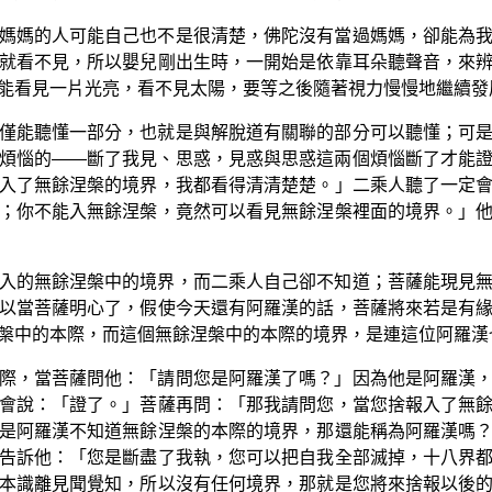
媽媽的人可能自己也不是很清楚，佛陀沒有當過媽媽，卻能為
就看不見，所以嬰兒剛出生時，一開始是依靠耳朵聽聲音，來
能看見一片光亮，看不見太陽，要等之後隨著視力慢慢地繼續發
僅能聽懂一部分，也就是與解脫道有關聯的部分可以聽懂；可
煩惱的——斷了我見、思惑，見惑與思惑這兩個煩惱斷了才能
入了無餘涅槃的境界，我都看得清清楚楚。」二乘人聽了一定
；你不能入無餘涅槃，竟然可以看見無餘涅槃裡面的境界。」
入的無餘涅槃中的境界，而二乘人自己卻不知道；菩薩能現見
以當菩薩明心了，假使今天還有阿羅漢的話，菩薩將來若是有
槃中的本際，而這個無餘涅槃中的本際的境界，是連這位阿羅漢
際，當菩薩問他：「請問您是阿羅漢了嗎？」因為他是阿羅漢
會說：「證了。」菩薩再問：「那我請問您，當您捨報入了無
是阿羅漢不知道無餘涅槃的本際的境界，那還能稱為阿羅漢嗎
告訴他：「您是斷盡了我執，您可以把自我全部滅掉，十八界
本識離見聞覺知，所以沒有任何境界，那就是您將來捨報以後