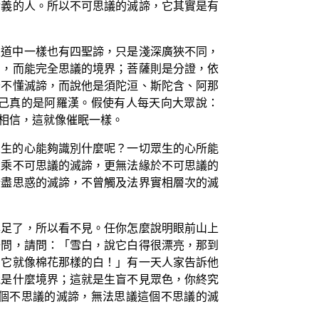
實義的人。所以不可思議的滅諦，它其實是有
乘道中一樣也有四聖諦，只是淺深廣狹不同，
知，而能完全思議的境界；菩薩則是分證，依
全不懂滅諦，而說他是須陀洹、斯陀含、阿那
己真的是阿羅漢。假使有人每天向大眾說：
相信，這就像催眠一樣。
眾生的心能夠識別什麼呢？一切眾生的心所能
大乘不可思議的滅諦，更無法緣於不可思議的
斷盡思惑的滅諦，不曾觸及法界實相層次的滅
具足了，所以看不見。任你怎麼說明眼前山上
去問，請問：「雪白，說它白得很漂亮，那到
！它就像棉花那樣的白！」有一天人家告訴他
竟是什麼境界；這就是生盲不見眾色，你終究
個不思議的滅諦，無法思議這個不思議的滅