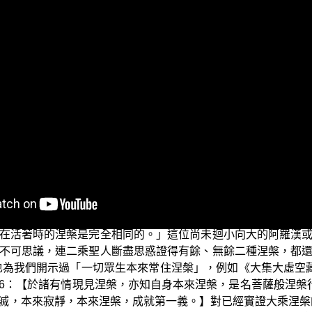
勝鬘經講記」（二）「過一切眾生心識所緣」。
說「不思議的法是滅諦，這個滅諦超過一切眾生心的分別的所
這也說明了意識乃至十八界的全部，都是可滅之法，不是常住法
法，也就是大乘滅諦，也就是大乘涅槃，這是超過一切眾生心
說的滅諦而已；這種涅槃是滅掉五陰十八界，是二乘法中的滅
漢或辟支佛，可以向他說：「您的涅槃雖然很勝妙，但是我的涅
要斷盡思惑才能證涅槃，我可是不斷思惑就能證涅槃；您是要
種涅槃呀？唉呀！還真想不懂。」然後接著告訴他說：「您現在
餘涅槃，怎麼我現在還沒有滅掉自己就已經在無餘涅槃中了？
在活著時的涅槃是完全相同的。」這位尚未迴小向大的阿羅漢
不可思議，連二乘聖人斷盡思惑證得有餘、無餘二種涅槃，都
也為我們開示過「一切眾生本來常住涅槃」，例如《大集大虛空
6：【於諸有情現見涅槃，亦知自身本來涅槃，是名菩薩般涅槃
滅，本來寂靜，本來涅槃，成就第一義。】對已經實證大乘涅槃