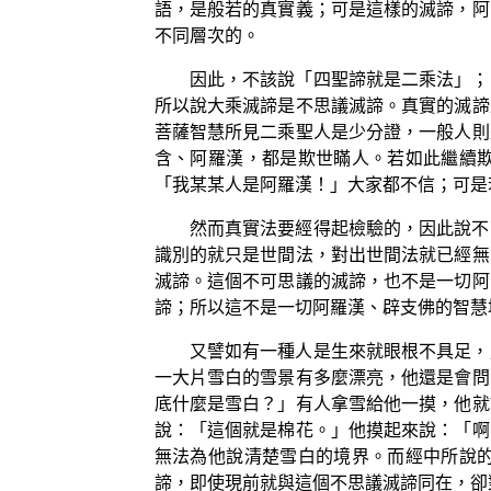
語，是般若的真實義；可是這樣的滅諦，阿
不同層次的。
因此，不該說「四聖諦就是二乘法」；
所以說大乘滅諦是不思議滅諦。真實的滅諦
菩薩智慧所見二乘聖人是少分證，一般人則
含、阿羅漢，都是欺世瞞人。若如此繼續
「我某某人是阿羅漢！」大家都不信；可是
然而真實法要經得起檢驗的，因此說不
識別的就只是世間法，對出世間法就已經無
滅諦。這個不可思議的滅諦，也不是一切阿
諦；所以這不是一切阿羅漢、辟支佛的智慧
又譬如有一種人是生來就眼根不具足，
一大片雪白的雪景有多麼漂亮，他還是會問
底什麼是雪白？」有人拿雪給他一摸，他就
說：「這個就是棉花。」他摸起來說：「啊
無法為他說清楚雪白的境界。而經中所說
諦，即使現前就與這個不思議滅諦同在，卻