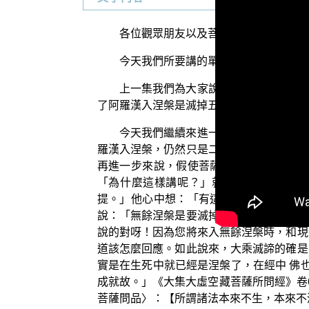
各位觀眾朋友以及菩薩們：阿彌陀佛！
今天我們所要講的單元是「三乘菩提之
上一集我們為大家說明了：勝鬘菩薩所
了阿羅漢入涅槃是滅掉五蘊十八界的全部，
今天我們繼續來進一步說明這個不思議
羅漢入涅槃，仍然只是二乘菩提世俗諦中所
再進一步來說，假使菩薩未來遇到了阿羅
「為什麼這樣講呢？」就告訴他：「您得
提。」他心中想：「有這種菩提呀？有這
說：「無餘涅槃是要滅掉我自己以後才得無
說的對呀！因為您將來入無餘涅槃時，和現
道該怎麼回應。如此說來，大乘滅諦的確是
實是在生死中就已經是涅槃了，在經中 佛
成就故。」《大集大虛空藏菩薩所問經》卷
菩薩問品〉：【所謂諸法本來不生，本來不