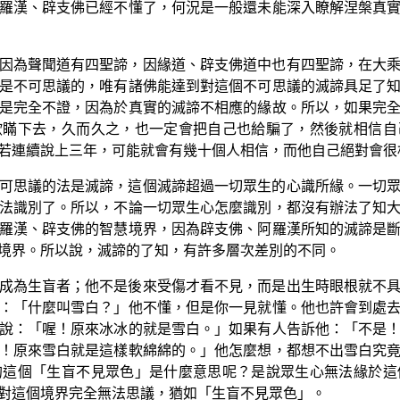
羅漢、辟支佛已經不懂了，何況是一般還未能深入瞭解涅槃真
因為聲聞道有四聖諦，因緣道、辟支佛道中也有四聖諦，在大
是不可思議的，唯有諸佛能達到對這個不可思議的滅諦具足了
是完全不證，因為於真實的滅諦不相應的緣故。所以，如果完
欺瞞下去，久而久之，也一定會把自己也給騙了，然後就相信自
若連續說上三年，可能就會有幾十個人相信，而他自己絕對會很
可思議的法是滅諦，這個滅諦超過一切眾生的心識所緣。一切
法識別了。所以，不論一切眾生心怎麼識別，都沒有辦法了知
羅漢、辟支佛的智慧境界，因為辟支佛、阿羅漢所知的滅諦是
境界。所以說，滅諦的了知，有許多層次差別的不同。
成為生盲者；他不是後來受傷才看不見，而是出生時眼根就不
：「什麼叫雪白？」他不懂，但是你一見就懂。他也許會到處
說：「喔！原來冰冰的就是雪白。」如果有人告訴他：「不是
！原來雪白就是這樣軟綿綿的。」他怎麼想，都想不出雪白究
的這個「生盲不見眾色」是什麼意思呢？是說眾生心無法緣於這
對這個境界完全無法思議，猶如「生盲不見眾色」。