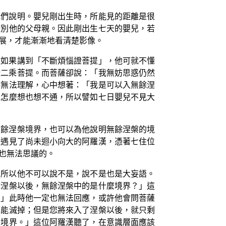
我們說明。嬰兒剛出生時，所能見的距離是很
辨別他的父母親。因此剛出生七天的嬰兒，若
展，才能漸漸地看清楚影像。
是如果講到「不斷煩惱證菩提」，他可就不懂
證二乘菩提。而菩薩卻說：「我無妨思惑仍然
會無法理解，心中想著：「我是可以入無餘涅
他怎麼想也想不通，所以譬如七日嬰兒不見大
無餘涅槃境界，也可以為他說明無餘涅槃的境
緣遇見了尚未迴小向大的阿羅漢，憑著七住位
也無法思議的。
，所以他不可以說不是，說不是也是大妄語。
餘涅槃以後，無餘涅槃中的是什麼境界？」這
？」此時他一定也無法回應，或許他會問菩薩
都能滅掉；但是您將來入了涅槃以後，就只剩
的境界。」這位阿羅漢聽了，在意識層面應該