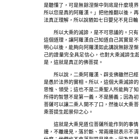
是聽懂了，可是無餘涅槃中到底是什麼境界
所以您是真的阿羅漢。」把他推翻以後，再
法真正理解，所以說猶如七日嬰兒不見日輪
所以大乘的滅諦，是不可思議的。只有
這個道理，讓阿羅漢自己知道自己其實是不
明心以後，能夠向阿羅漢如此講說無餘涅槃
己的證量完全具足信心，也對大乘滅諦生
是，這就是真正的佛菩提。
所以說，二乘阿羅漢、辟支佛雖然已經
是愚於法界的實相。所以，這個大乘滅諦的
思惟、領受；這也不是二乘聖人所能夠了知
所得的智慧不是第一義，不是勝義；因為初
菩薩可以讓二乘人開不了口，然後以大乘菩
乘菩提生起景仰之心。
這就是大乘見道位菩薩所能作到的事情
邊，不離邊見，落於斷、常兩邊就表示不清