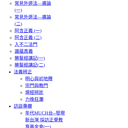
常見外道法—廣論
(一)
常見外道法—廣論
(二)
阿含正義 (一)
阿含正義 (二)
入不二法門
識蘊真義
勝鬘經講記(一)
勝鬘經講記(二)
法義辨正
明心與初地釋
宗門與教門
壇經辨訛
力挽狂瀾
訪談專欄
年代MUCH台--發現
新台灣 採訪正覺教
育基金會(一)