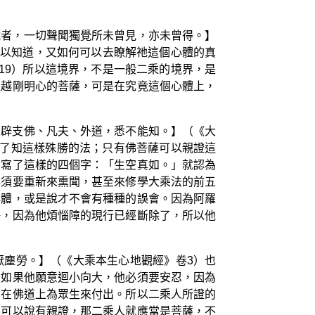
藏者，一切聲聞獨覺所未曾見，亦未曾得。】
可以知道，又如何可以去瞭解祂這個心體的真
19）所以這境界，不是一般二乘的境界，是
超越剛明心的菩薩，可是在究竟這個心體上，
及辟支佛、凡夫、外道，悉不能知。】（《大
法了知這樣殊勝的法；只有佛菩薩可以親證這
》寫了這樣的四個字：「生空真如。」就認為
必須要重新來熏聞，甚至來修學大乘法的前五
心體，或是說才不會有種種的誤會。因為阿羅
快，因為他煩惱障的現行已經斷除了，所以他
厭塵勞。】（《大乘本生心地觀經》卷3）也
。如果他願意迴小向大，他必須要安忍，因為
續在佛道上為眾生來付出。所以二乘人所證的
也可以說有親證，那二乘人就應當是菩薩，不