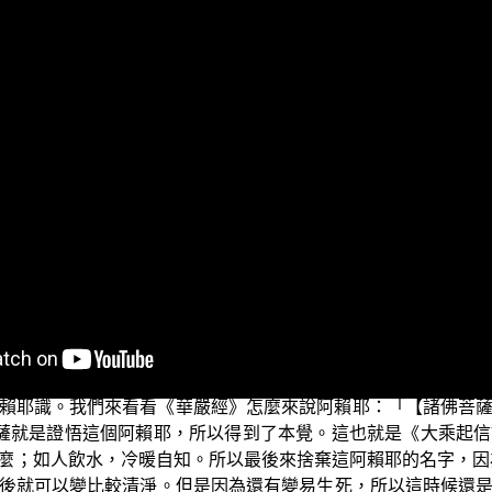
賴耶識〉。
法的人，他們對於《大乘起信論》是懷疑的。可是《大乘起信
耶識、如來藏、真如、法身、第八識，所以為什麼要去攻擊《大
是這阿賴耶識真的是很特別，祂有祂自己的清淨性；可是祂也
我們怎麼看「緣起」就是有這個現象。然而雖然如此，卻不妨
你怎麼能夠否定這個真如心呢？有的人認為《大乘起信論》有
若經》就特別說啦：真如雖生萬法嘛……；所以我們應當改變
佛法的真實義沒辦法信受，自然就沒有辦法可以親證，因此應當
想「萬法當然就是真妄和合」嘛。然後在這個過程中有八識心
賴耶識。我們來看看《華嚴經》怎麼來說阿賴耶：「【諸佛菩
薩就是證悟這個阿賴耶，所以得到了本覺。這也就是《大乘起
麼；如人飲水，冷暖自知。所以最後來捨棄這阿賴耶的名字，因
後就可以變比較清淨。但是因為還有變易生死，所以這時候還