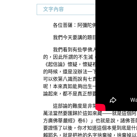
文字內容
各位菩薩：阿彌陀佛！
我們今天要講的題目是：〈萬法匯歸阿
我們看到有些學佛人，或是說是研究佛
的，因此所謂的不生滅，就是指這個阿賴
《起信論》懷疑，懷疑裡面講的法不對。可
的時候，還是沒辦法一下就清淨，所以不論
可以依第八識而說有七真如。既然是這樣，
呢！本來真如能夠出生一切諸法，所以《般
論起來，都不是真正想要親證這個實相，對
這部論的難度是非常高的，所以應當來
萬法當然要匯歸於這如來藏——就是這個阿
方廣佛華嚴經》卷6）」也就是說，諸佛菩
要證悟了以後，你才知道這個本覺到底是什
賴耶名，就是把祂的名字捨棄掉，捨棄掉以