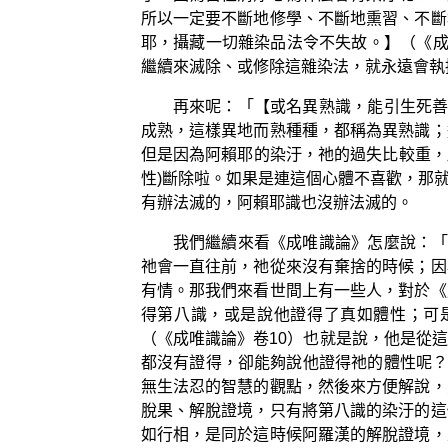
所以一定要不斷地修學、不斷地熏習、不斷
耶，攝藏一切雜染品法令不失故。】（《成
繼續來滅除、或修除這雜染法，就永遠會執
再來呢：「【或名異熟識，能引生死善
成熟，這樣異地而熟種種，都稱為異熟識；
但是因為阿賴耶的染汙，祂的過失比較重，
性)斷除啦。如果是連這個心體不喜歡，那
有辦法滅的，阿賴耶識也沒辦法滅的。
我們繼續來看《成唯識論》怎麼說：「
祂會一直往前，祂從來沒有棄捨的時候；因
有情。那我們來看世間上有一些人，對於《
得第八識，或是說他證得了真如體性；可
（《成唯識論》卷10）也就是說，他是從
都沒有證得，卻能夠說他證得祂的體性呢？
無生法忍的智慧的觀點，然後來方便解說，
脫果、解脫證境，只有將第八識的染汙的這
如行相，是同於這時候阿羅漢的解脫證境，