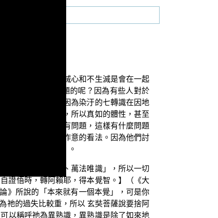
論》已經說了，有生滅心和不生滅是會在一起
乘起信論》是有問題的呢？因為有些人對於
包含著染汙的種子，因為染汙的七轉識在因地
礙真如的體性來顯發，所以真如的體性，甚至
講真如，就認為這樣有問題，這樣有什麼問題
學術界的種種不如理作意的看法。因為他們討
相信《大乘起信論》。
王，所以「三界唯心、萬法唯識」，所以一切
薩自證悟時，轉阿賴耶，得本覺智。】（《大
信論》所說的「本來就有一個本覺」，可是你
為祂的過失比較重，所以 玄奘菩薩說要捨阿
是可以稱呼祂為異熟識，異熟識是除了如來地