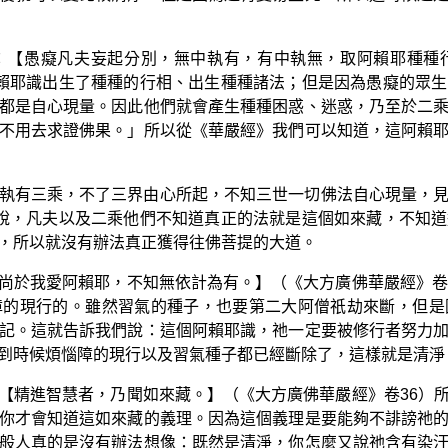
：【愚癡凡夫妄起分別，無中執有，有中執無，取阿賴耶種種
賴耶識出生了種種的行相、出生種種諸法；但是因為愚癡的眾
都是自心現量。因此他們就會產生種種困惑、迷惑，乃至於二
不用去求證佛果。」所以從《華嚴經》我們可以知道，這阿賴
執有三乘，不了三界由心所起，不知三世一切佛法自心現量，
說，凡夫以及二乘他們不知道真正的法就是這個如來藏，不知
，所以就沒有辦法真正獲得往佛菩提的大道。
尚於我愛阿賴耶，不知無依計為有。】（《大方廣佛華嚴經》卷
障的現行的。雖然習氣的種子，也要第二大阿僧祇劫來斷，但是
記。這就告訴我們說：這個阿賴耶識，祂一定要被修行者努力
到時候煩惱障的現行以及習氣種子都已經斷除了，這樣就是清淨
【精進智慧者，乃聞如來藏。】（《大方廣佛華嚴經》卷36）
你才會知道這如來藏的義理。因為這個義理是要能夠不誹謗祂
般人真的是沒有辦法想像：既然是清淨，你怎麼又說祂含有染