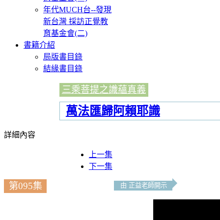
年代MUCH台--發現
新台灣 採訪正覺教
育基金會(二)
書籍介紹
局版書目錄
結緣書目錄
三乘菩提之識蘊真義
萬法匯歸阿賴耶識
詳細內容
上一集
下一集
第095集
由 正益老師開示