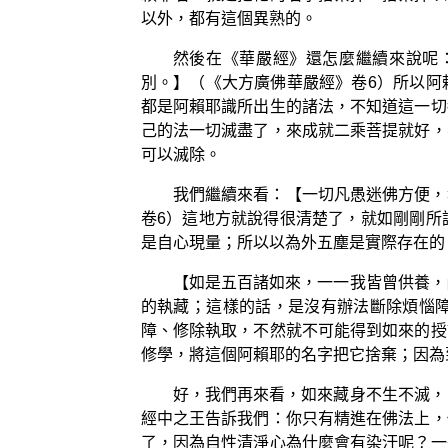
以外，都有這個異熟的。
然後在《華嚴經》還怎麼繼續來說呢
別。】（《大方廣佛華嚴經》卷6）所以阿
都是阿賴耶識所出生的諸法，不知道這一切
己的法一切滅盡了，來成就二乘菩提就好，
可以滅除。
我們繼續來看：【一切凡愚迷佛方便，
卷6）這地方就說得很清楚了，就如剛剛所
是自心現量；所以以為外五塵是實際存在的
【如是五百諸如來，一一我皆曾供養，
的執藏；這樣的話，是沒有辦法斷除煩惱
障、修除執取，不然就不可能得到如來的授
修學，將這個阿賴耶的名字把它捨棄；因為
好，我們再來看，如來藏身不生不滅，
經中之王告訴我們：你只有精進在佛法上，
了，因為自性清淨心為什麼會有染汙呢？一