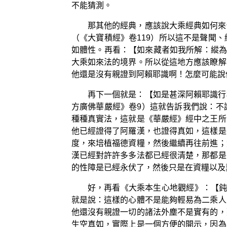
不能猜測。
那其他的經典，應該說大乘經典如何來
（《大寶積經》卷119）所以這不是聲聞
如體性。再看：【如來藏者如我所解：縱為
大乘如來法的境界。所以從這地方應該瞭解
他還是沒有親證到阿賴耶識啊！怎麼可能說
再下一個就是：【如是甚深阿賴耶識行
方廣佛華嚴經》卷9）這就告訴我們說：不
種種真實法，這就是《華嚴經》經中之王所
他已經證得了阿羅漢，也證得真如，這樣是
度，來培植福德資糧，然後繼續再往前進；
漢已經對許許多多法都已經很清楚，那都是
的性障是已經永伏了，然後只是在資糧以及
好，再看《大乘本生心地觀經》：【鈍
就是說：這樣的心體不是能夠輕易為二乘人
他還沒有親證一切的諸法外塵不是實有的，
生空真如，實際上是一個方便的開示，因為