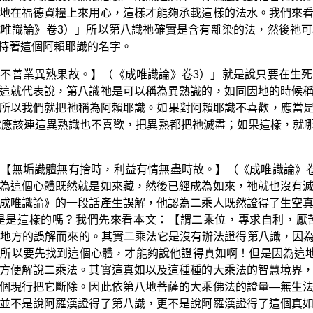
地在福德資糧上來用心，這樣才能夠承載這樣的法水。我們來
唯識論》卷3）」所以第八識祂確實是含有雜染的法，然後祂
持著這個阿賴耶識的名字。
不善業異熟果故。】（《成唯識論》卷3）」就是說只要在生
這就代表說，第八識祂是可以稱為異熟識的，如同因地的時候
所以我們就把祂稱為阿賴耶識。如果對阿賴耶識不喜歡，應當是不
就應該連這異熟識也不喜歡，把異熟都把祂滅盡；如果這樣，就
【無垢識體無有捨時，利益有情無盡時故。】（《成唯識論》
為這個心體既然就是如來藏，然後已經成為如來，祂就也沒有
成唯識論》的一段話產生誤解，他認為二乘人既然證得了生空
是是這樣的嗎？我們先來看本文：【謂二乘位，專求自利，厭
這地方的誤解而來的。其實二乘法它是沒有辦法證得第八識，因
所以要先找到這個心體，才能夠說他證得真如啊！但是因為這地
方便解說二乘法。其實這真如以及這種種的大乘法的智慧境界
個現行把它斷除。因此依第八地菩薩的大乘佛法的證量—無生
並不是說阿羅漢證得了第八識，更不是說阿羅漢證得了這個真