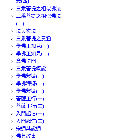
義(四)
三乘菩提之相似佛法
三乘菩提之相似佛法
(二)
法與次法
三乘菩提之意涵
學佛正知見(一)
學佛正知見(二)
念佛法門
三乘菩提概說
學佛釋疑(一)
學佛釋疑(二)
學佛釋疑(三)
菩薩正行(一)
菩薩正行(二)
入門起信(一)
入門起信(二)
宗通與說通
佛典故事