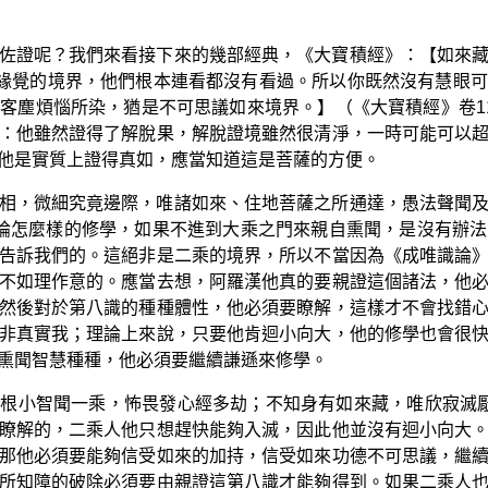
佐證呢？我們來看接下來的幾部經典，《大寶積經》：【如來
、緣覺的境界，他們根本連看都沒有看過。所以你既然沒有慧眼
客塵煩惱所染，猶是不可思議如來境界。】（《大寶積經》卷1
：他雖然證得了解脫果，解脫證境雖然很清淨，一時可能可以
他是實質上證得真如，應當知道這是菩薩的方便。
相，微細究竟邊際，唯諸如來、住地菩薩之所通達，愚法聲聞
論怎麼樣的修學，如果不進到大乘之門來親自熏聞，是沒有辦
告訴我們的。這絕非是二乘的境界，所以不當因為《成唯識論
不如理作意的。應當去想，阿羅漢他真的要親證這個諸法，他
然後對於第八識的種種體性，他必須要瞭解，這樣才不會找錯
非真實我；理論上來說，只要他肯迴小向大，他的修學也會很
熏聞智慧種種，他必須要繼續謙遜來修學。
根小智聞一乘，怖畏發心經多劫；不知身有如來藏，唯欣寂滅
瞭解的，二乘人他只想趕快能夠入滅，因此他並沒有迴小向大
那他必須要能夠信受如來的加持，信受如來功德不可思議，繼
所知障的破除必須要由親證這第八識才能夠得到。如果二乘人