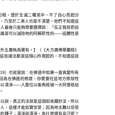
行相，墮於生滅二種見中，不了自心而起分
生，乃至於二乘人也是不清楚，他們不知道這
乘人最後只能夠想要選擇說：「反正我就把自
耶識是可以滅除祂的阿賴耶性的——這體性是
見外五塵執為實有。】（《大方廣佛華嚴經》
道這些諸法都是這個心所現起的，不知道這就
19）也就是說：在佛道中如果一直貪愛所有
因為在佛道的修證，你需要在這地方修除性
加以清淨——入聖位以後再經過一大阿僧祇劫
。
所以說，真正的法就是這個如來藏妙法，所以
的人，這樣才能如實信受；因為祂太難以信受
汙的種子；清淨就清淨，為什麼還有染汙呢？