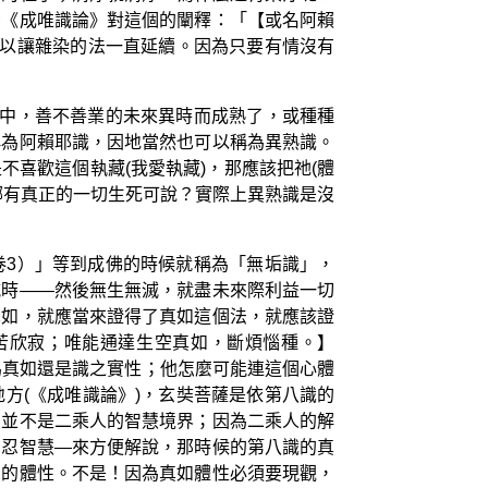
看《成唯識論》對這個的闡釋：「【或名阿賴
可以讓雜染的法一直延續。因為只要有情沒有
死中，善不善業的未來異時而成熟了，或種種
稱為阿賴耶識，因地當然也可以稱為異熟識。
喜歡這個執藏(我愛執藏)，那應該把祂(體
哪有真正的一切生死可說？實際上異熟識是沒
卷3）」等到成佛的時候就稱為「無垢識」，
滅時——然後無生無滅，就盡未來際利益一切
真如，就應當來證得了真如這個法，就應該證
苦欣寂；唯能通達生空真如，斷煩惱種。】
為真如還是識之實性；他怎麼可能連這個心體
方(《成唯識論》)，玄奘菩薩是依第八識的
，並不是二乘人的智慧境界；因為二乘人的解
法忍智慧—來方便解說，那時候的第八識的真
如的體性。不是！因為真如體性必須要現觀，