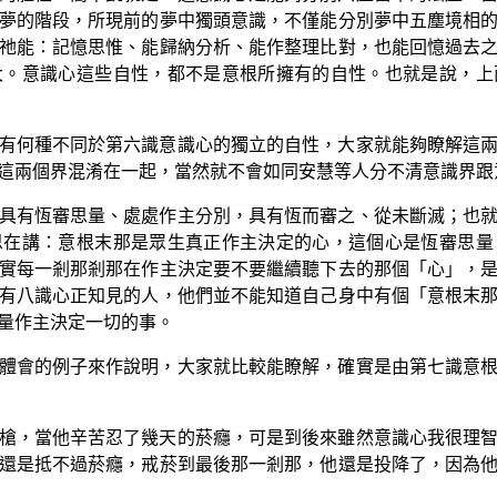
夢的階段，所現前的夢中獨頭意識，不僅能分別夢中五塵境相
祂能：記憶思惟、能歸納分析、能作整理比對，也能回憶過去
大。意識心這些自性，都不是意根所擁有的自性。也就是說，上
有何種不同於第六識意識心的獨立的自性，大家就能夠瞭解這
這兩個界混淆在一起，當然就不會如同安慧等人分不清意識界跟
具有恆審思量、處處作主分別，具有恆而審之、從未斷滅；也
思在講：意根末那是眾生真正作主決定的心，這個心是恆審思量
實每一剎那剎那在作主決定要不要繼續聽下去的那個「心」，
有八識心正知見的人，他們並不能知道自己身中有個「意根末
量作主決定一切的事。
體會的例子來作說明，大家就比較能瞭解，確實是由第七識意
槍，當他辛苦忍了幾天的菸癮，可是到後來雖然意識心我很理
還是抵不過菸癮，戒菸到最後那一剎那，他還是投降了，因為