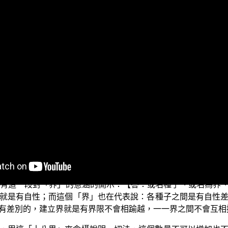
作的三乘菩提系列電視弘法節目。這個單元是探討「三乘菩提
這是第三集的節目。
 佛在哪一些經文當中，已經有宣講十八法界，而且是具足宣說
的第三小點，我們要繼續為大家舉示 佛菩薩經論當中，曾經有
名種子、界限、功能差別」。
各自的自性，也就是都有它的功能差別。因為有差別，所以用
會互相來攝屬。十八法界就是把「現象法界」用這十八界來含
具足含攝說明世間一切法。
就有這一段對「界」的意涵的開示：【答：或名種子、或名為界
就是有自性；而這個「界」也在代表說：各種子之間是有自性
有差別的，建立界就是有界限不會相踰越，一一界之間不會互相