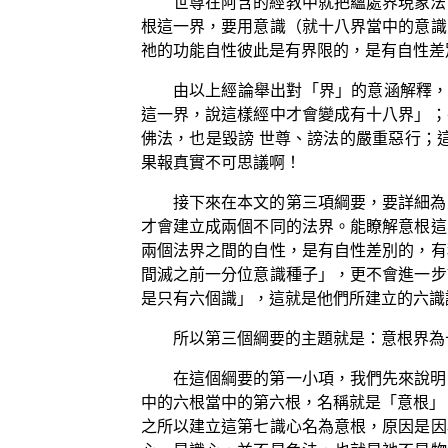
世尊在阿含的經教中就把蘊處界現象法
根這一界，要用意識（就十八界當中的意識
祂的功能自性彼此是有界限的，是有自性差
由以上經論舉出對「界」的意涵解釋，
這一界，說這樣經中才會變成有十八界」；
佛法，也是毀謗 世尊、謗法的嚴重惡行；
果報真實不可思議啊！
接下來在本文的第三項綱要，要詳細為
才會建立成兩個不同的法界。能瞭解意根這
兩個法界之間的自性，是有自性差別的，有
間滅之前一分位意識種子」，更不會進一步
是只有六個識」，這就是他們所建立的六識
所以第三個綱要的主題就是：意根界為
在這個綱要的第一小項，我們先來說明
中的六根當中的第六根，名稱就是「意根」
之所以建立這第七識心名為意根，原因是因