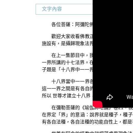
文字內容
各位菩薩：阿彌陀佛！
歡迎大家收看佛教正覺同修會所為您製
施設有，是攝歸現象法界十八界之一法〉，
在上一集節目中，我們已經為大家舉出
一界所講的十七法界。在本文的第二項綱要
子題是「十八界中一一界各有法種，界者又
十八界當中一一界各有各自法種，也有
這一一界之間是有各自的法界界限，各界不
所以 世尊才建立十八界，因為這樣才能夠
在彌勒菩薩的《瑜伽師地論》卷21，
在界定「界」的意涵：說界就是種子，種子
有各自法種，各自法種的功能自性上，都是