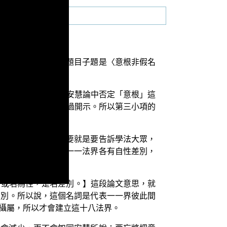
之識蘊真義」，今天題目子題是〈意根非假名
這十八界，當然不是安慧論中否定「意根」這
對「界」這個意涵作過開示。所以第三小項的
「界」這個名相，主要就是要告訴學法大眾，
攝說明一切法。因為一一法界各有自性差別，
、或名為性，是名差別。】這段論文意思，就
差別。所以說，這個名詞是代表一一界彼此間
攝屬，所以才會建立這十八法界。