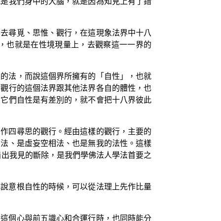
就是我們身中的大腦，就是因為知見上有了錯
要去尋覓、思惟、觀行，在這現象法界中十八
，也就是在性境現量上，去觀察這一一界的
立的法，而說這個界所擁有的「自性」，也就
所觀行的這個法界跟其他法界各自的體性，也
為它們自性是有差別的，就不會把十八界彼此
，作四尋思的觀行。經由這樣的觀行，主要的
苦法、是虛妄空相法、也是無我的法性。這樣
指出我見的斷除，是我們學佛法人學法首要之
解說意根自性的時候，可以從法理上先作比量
當這個心與前五識心和合運行時，也同時能分