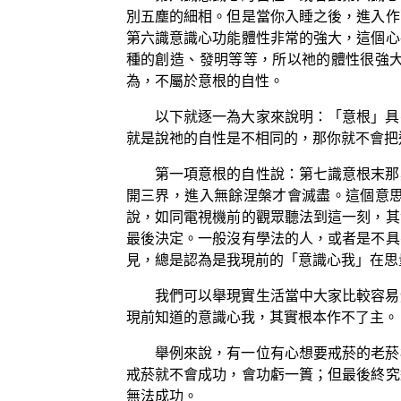
別五塵的細相。但是當你入睡之後，進入作
第六識意識心功能體性非常的強大，這個心
種的創造、發明等等，所以祂的體性很強
為，不屬於意根的自性。
以下就逐一為大家來說明：「意根」具
就是說祂的自性是不相同的，那你就不會把
第一項意根的自性說：第七識意根末那
開三界，進入無餘涅槃才會滅盡。這個意
說，如同電視機前的觀眾聽法到這一刻，其
最後決定。一般沒有學法的人，或者是不具
見，總是認為是我現前的「意識心我」在思
我們可以舉現實生活當中大家比較容易
現前知道的意識心我，其實根本作不了主。
舉例來說，有一位有心想要戒菸的老菸
戒菸就不會成功，會功虧一簣；但最後終究
無法成功。