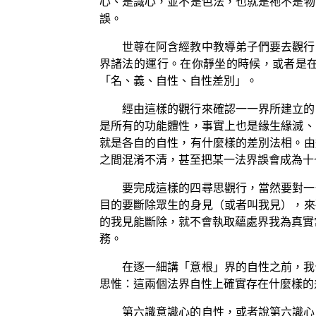
心、是識心，並不是色法，也就是祂不是物
誤。
世尊在阿含經教中教導弟子們要去觀行
界諸法的運行。在你靜坐的時候，或者是
「名、義、自性、自性差別」。
經由這樣的觀行來確認一一界所建立的
是所有的功能體性，事實上也是緣生緣滅、
就是各自的自性，有什麼樣的差別法相。由
之間混淆不清，甚至把某一法界誤會成為十
要完成這樣的四尋思觀行，當然要對一
目的要斷除眾生的身見（或者叫我見），來
的我見能斷除，就不會執取蘊處界我為真實
務。
在逐一細講「意根」界的自性之前，我
思惟：這兩個法界自性上確實存在什麼樣的
第六識意識心的自性，或者說第六識心