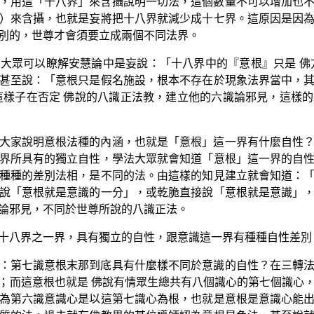
，用這「十八界」來含攝說明一切法，這個數量不可以增加也
）來含攝，也就是妄將把十八界就減少成十七界。這原因是因
別的，世尊才會須要立成兩個不同法界。
大眾可以瞭解安慧論中是妄說：「十八界中的『意根』只是 佛
甚至說：「意根只是假名施設，根本不存在於現象法界當中，
這樣子在否定 佛說的八識正法教，建立他的六識論邪見，這樣
大家說明意根法種的內涵，也就是「意根」這一界有什麼自性
界所具有的獨立自性，學法大眾就會知道「意根」這一界的自
種種的差別法相，是不同的法。由這樣的知見建立就會知道：
說「意根就是意識的一分」，或乾脆直接說「意根就是意識」
論邪見，不同於世尊所說的八識正法。
十八界之一界，具有獨立的自性，跟意識這一界有種種自性差別
：第七識意根末那到底具有什麼樣不同於意識的自性？在三轉
；而這意根也就是 佛說有情眾生總共有八個識心的第七個識心
為第六識意識心是以這第七識心為根，也就是意根是意識心能