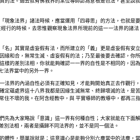
質的法。過去就有佛教界的某位導師認為意根是色法，甚至說
「現象法界」諸法時候，應當運用「四尋思」的方法，也就是
在經行的時候，去思惟觀察現象法界所現前的這一一法界的諸法
「名」其實是虛妄假有法，而所建立的「義」更是虛妄假有安
因緣和合，無常生滅、虛妄假有的法；乃至最後要去確認，你
這樣的差別法相，你就能夠確認一一界的自性是不相同的，因
七法界當中的另外一界。
一法界的內涵自性必須有正確知見，才能夠開始真正去作觀行
確定蘊處界這十八界我都是因緣生滅無常、終歸壞滅的法，是
常住不壞的我。在阿含經教中，與 平實導師的教導中，都再三
們先為大家略說「意識」這一界有何種自性；大家就能在下面
差別法相，兩者是攝歸不同法界的，並不是同一個法。
的體性，簡單說就是：這意識心是能夠分別六塵當中的法塵，