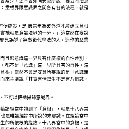
不會減少，更不會如同安慧所說：要妄將把意
為：意根界跟意識界之間各有各的法種，就是
方便施設，是 佛當年為破外道才廣建立意根
其實祂就是意識法界的一分。」這當然在妄說
的邪見誤導了無數後代學法的人，造作的惡業
？而且跟意識這一界具有什麼樣的自性差別，
性，都不是「意識」這一界所具有的自性，這
「意根」當然不會是安慧所妄說的是「意識無
，而來主張說「其實有情眾生不是有八個識，
，不可以把祂攝歸意識界。
法輪諸經當中談到了「意根」，就是十八界當
，也是唯識經論中所說的末那識。在經論當中
出生的所依根的緣故。十八界當中的意根，是