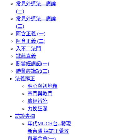
常見外道法—廣論
(一)
常見外道法—廣論
(二)
阿含正義 (一)
阿含正義 (二)
入不二法門
識蘊真義
勝鬘經講記(一)
勝鬘經講記(二)
法義辨正
明心與初地釋
宗門與教門
壇經辨訛
力挽狂瀾
訪談專欄
年代MUCH台--發現
新台灣 採訪正覺教
育基金會(一)