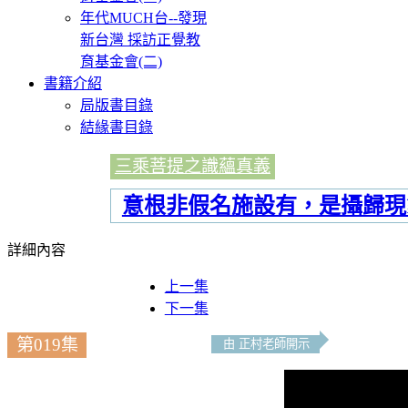
年代MUCH台--發現
新台灣 採訪正覺教
育基金會(二)
書籍介紹
局版書目錄
結緣書目錄
三乘菩提之識蘊真義
意根非假名施設有，是攝歸現
詳細內容
上一集
下一集
第019集
由 正村老師開示