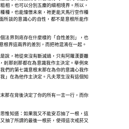
的粗相，也可以分別五塵的細相境界。所以，
之種種，也能憧憬未來，祂更能天馬行空作種
面所談的意識心的自性，都不是意根所能作
兩個法界到底存在什麼樣的「自性差別」，也
意根界這兩界的差別，而把祂混淆在一起。
就是說，祂從來沒有斷滅過，只有阿羅漢要離
，剎那剎那都在為意識我作主決定。舉例來
是我們的第七識意根末那在為你的意識心我作
那我」在為他作主決定。凡夫眾生沒有這個知
根末那在背後決定了你的所有一言一行，而你
智思惟知道：如果我又不能安忍抽了一根，這
他又抽了所謂的最後一根菸，使得這次戒菸又