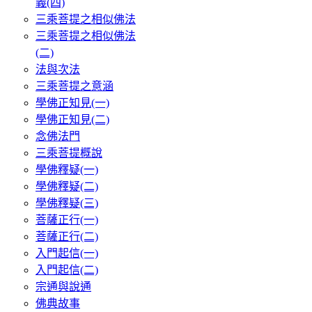
義(四)
三乘菩提之相似佛法
三乘菩提之相似佛法
(二)
法與次法
三乘菩提之意涵
學佛正知見(一)
學佛正知見(二)
念佛法門
三乘菩提概說
學佛釋疑(一)
學佛釋疑(二)
學佛釋疑(三)
菩薩正行(一)
菩薩正行(二)
入門起信(一)
入門起信(二)
宗通與說通
佛典故事