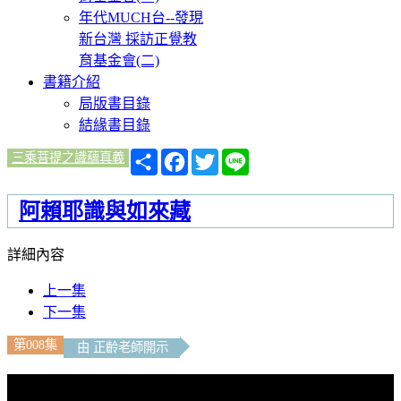
年代MUCH台--發現
新台灣 採訪正覺教
育基金會(二)
書籍介紹
局版書目錄
結緣書目錄
分
Facebook
Twitter
Line
三乘菩提之識蘊真義
享
阿賴耶識與如來藏
詳細內容
上一集
下一集
第008集
由 正齡老師開示