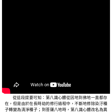
文字內容
各位菩薩：阿彌陀佛！
歡迎收看「三乘菩提之識蘊真義」節目，今天我們要
談的子題是「阿賴耶識與如來藏」。上一次節目中我們說
明了，眾生只有八個識沒有第九識，而第八識在不同階位
有不同的名稱，以顯示各個不同階位的修行層次與果德。
第八識又名為心、種子識、所知依、阿陀那識、阿賴耶
識，三乘無學位名為異熟識，乃至佛地又名為無垢識。這
些名稱其實都是指同一個心體，在不同修行位階上，眾生
本具的真實心所具有的內涵，與這時候其他七識相應的種
子的清淨程度的差異，第八識心體沒有改變，而內涵有所
轉變。
從這段提要可知：第八識心體從因地到佛地一直都存
在，但是由於在長時劫的修行過程中，不斷地修除染汙種
子轉變為清淨種子；到菩薩八地時，第八識心體改名為異