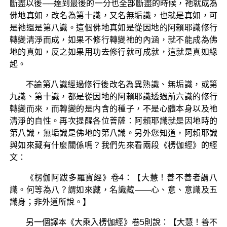
斷盡以後──達到最後的一分也全部斷盡的時候，祂就成為
佛地真如，改名為第十識，又名無垢識，也就是真如，可
是祂還是第八識。這個佛地真如是從因地的阿賴耶識修行
轉變清淨而成，如果不修行轉變祂的內涵，就不能成為佛
地的真如，反之如果用功去修行就可成就，這就是真如緣
起。
不論第八識經過修行後改名為異熟識、無垢識，或第
九識、第十識，都是從因地的阿賴耶識透過前六識的修行
轉變而來，而轉變的是内含的種子，不是心體本身以及祂
清淨的自性。再次提醒各位菩薩：阿賴耶識就是因地時的
第八識，無垢識是佛地的第八識。另外您知道，阿賴耶識
與如來藏有什麼關係嗎？我們先來看兩段《楞伽經》的經
文：
《楞伽阿跋多羅寶經》卷4：【大慧！善不善者謂八
識。何等為八？謂如來藏，名識藏——心、意、意識及五
識身；非外道所說。】
另一個譯本《大乘入楞伽經》卷5則說：【大慧！善不