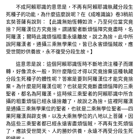
不成阿賴耶識的意思是，不再有阿賴耶識執藏分段生
死種子的功能，為什麼這麼說呢？在《成唯識論》卷3稍前
玄奘菩薩有說到：【此識無始恆轉如流，乃至何位當究竟
捨？阿羅漢位方究竟捨。謂諸聖者斷煩惱障究竟盡時，名
阿羅漢；爾時此識煩惱粗重永遠離故，說之為捨。此中所
說阿羅漢者，通攝三乘無學果位，皆已永害煩惱賊故，應
受世間妙供養故，永不復受分段生故。】
這意思是說：這個阿賴耶識恆時不斷地流注種子而運
轉，好像流水一般，到什麼階位才得以究竟捨棄這種執藏
分段生死種子的體性呢？答案是要到阿羅漢位才能究竟捨
棄。為什麼是阿羅漢位呢？也就是究竟斷盡煩惱障的三乘
聖者，都名為阿羅漢。這時候三乘聖者的阿賴耶識中所含
攝的粗重煩惱已經永遠捨離了，故說之為捨。這裡阿羅漢
是通攝三乘無學果位的聖者，也就是二乘無學位聖者──四
果阿羅漢與辟支佛，以及大乘無學位的八地以上菩薩，因
為這些三乘聖者都已經永遠害盡煩惱賊，不再有生死煩惱
了，應該受世間天、人的勝妙供養，永遠不再受分段生死
的緣故。