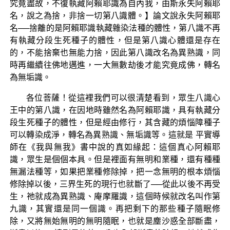
究竟盡故，不復執藏阿賴耶識為自內我，由斯永失阿賴耶
名，說之為捨，非捨一切第八識體。】論文說永失阿賴耶
名──捨離的是阿賴耶識執藏雜染法種的體性，第八識不再
有執藏分段生死種子的體性，但是第八識心體還是存在
的，不能捨棄也無能力捨，因此第八識改名為異熟識，同
時再繼續往佛地邁進，一大無數劫後才能究竟成佛，轉名
為無垢識。
各位菩薩！從這裡我們可以很清楚看到，眾生八識心
王中的第八識，在因地時雖然名為阿賴耶識，具有執藏分
段生死種子的體性，但是經由修行，其含藏的煩惱障種子
可以轉染成淨，轉名為異熟識、無垢識等。這就是 平實導
師在《我與無我》書中說的真如緣起：這個真心阿賴耶
識，眾生是個個本具。但是裡面有無明和業種，還有種種
無漏法種等，如果把業種修除掉，把一念無明的根本煩惱
修除掉以後，三界生死的現行也就斷了──從此以後不再受
生，祂就成為異熟識、庵摩羅識，這個時候就改名叫作第
九識，其實還是同一個識。再把剩下的那些種子隨眠修
除，又將無始無明的無明隨眠，也就是塵沙惑全部斷盡，