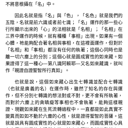
不將意根攝在「名」中。
因此名就是指「名」與「色」，「名色」就是我們的
五陰，名就是前六識或者前七識；「名」運作的那一些心
行所顯示出來的「心」的法相就是「名相」；「名相」在
三界中運作的時候，就有種種「事相」出現。如果有一個
心體，祂能夠配合著名相與事相，在這裡面運作，但對於
「名相」和「事相」都沒有任何的執著；這個心同時也是
離一切六塵上的分別；這個心就是圓成實性的如來藏。如
果證得了這一種心—第八識阿賴耶—又名如來藏識，就叫
作「親證自證聖智所行真如」。
也就是說，這個如來藏心出生七轉識並配合七轉識
（也就是廣義的名）在運作時，雖然了知名的存在與運
作，但不分別七轉識的想法對或不對，更不會有所執著，
而對於六塵上的貪瞋癡等事相也不會執著，能夠這樣親
證、現觀如來藏在生死流轉過程中，一直都是如此真實不
變異而如如不動於六塵的心性，就是證得聖智的菩薩。這
就是說具有圓成實性的心就是如來藏心，而圓成實性心具