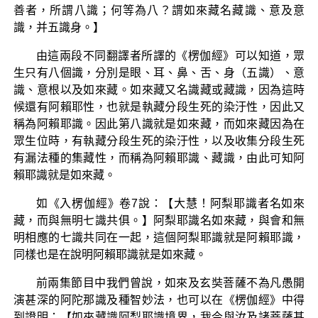
善者，所謂八識；何等為八？謂如來藏名藏識、意及意
識，并五識身。】
由這兩段不同翻譯者所譯的《楞伽經》可以知道，眾
生只有八個識，分別是眼、耳、鼻、舌、身（五識）、意
識、意根以及如來藏。如來藏又名識藏或藏識，因為這時
候還有阿賴耶性，也就是執藏分段生死的染汙性，因此又
稱為阿賴耶識。因此第八識就是如來藏，而如來藏因為在
眾生位時，有執藏分段生死的染汙性，以及收集分段生死
有漏法種的集藏性，而稱為阿賴耶識、藏識，由此可知阿
賴耶識就是如來藏。
如《入楞伽經》卷7說：【大慧！阿梨耶識者名如來
藏，而與無明七識共俱。】阿梨耶識名如來藏，與會和無
明相應的七識共同在一起，這個阿梨耶識就是阿賴耶識，
同樣也是在說明阿賴耶識就是如來藏。
前兩集節目中我們曾說，如來及玄奘菩薩不為凡愚開
演甚深的阿陀那識及種智妙法，也可以在《楞伽經》中得
到證明：【如來藏識阿梨耶識境界，我今與汝及諸菩薩甚