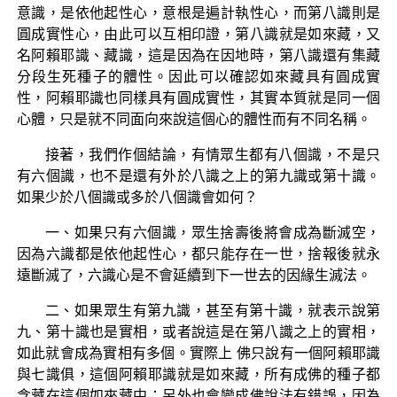
意識，是依他起性心，意根是遍計執性心，而第八識則是
圓成實性心，由此可以互相印證，第八識就是如來藏，又
名阿賴耶識、藏識，這是因為在因地時，第八識還有集藏
分段生死種子的體性。因此可以確認如來藏具有圓成實
性，阿賴耶識也同樣具有圓成實性，其實本質就是同一個
心體，只是就不同面向來說這個心的體性而有不同名稱。
接著，我們作個結論，有情眾生都有八個識，不是只
有六個識，也不是還有外於八識之上的第九識或第十識。
如果少於八個識或多於八個識會如何？
一、如果只有六個識，眾生捨壽後將會成為斷滅空，
因為六識都是依他起性心，都只能存在一世，捨報後就永
遠斷滅了，六識心是不會延續到下一世去的因緣生滅法。
二、如果眾生有第九識，甚至有第十識，就表示說第
九、第十識也是實相，或者說這是在第八識之上的實相，
如此就會成為實相有多個。實際上 佛只說有一個阿賴耶識
與七識俱，這個阿賴耶識就是如來藏，所有成佛的種子都
含藏在這個如來藏中；另外也會變成佛說法有錯誤，因為