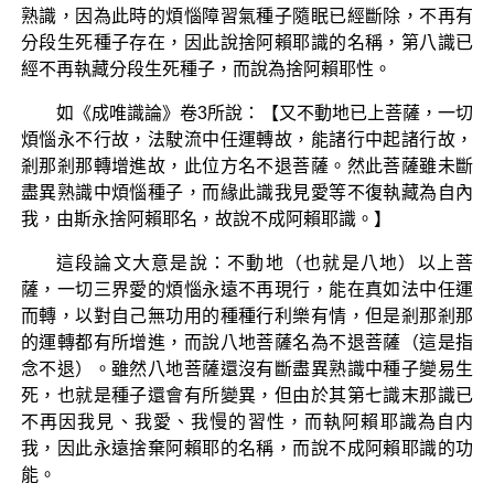
熟識，因為此時的煩惱障習氣種子隨眠已經斷除，不再有
分段生死種子存在，因此說捨阿賴耶識的名稱，第八識已
經不再執藏分段生死種子，而說為捨阿賴耶性。
如《成唯識論》卷3所說：【又不動地已上菩薩，一切
煩惱永不行故，法駛流中任運轉故，能諸行中起諸行故，
剎那剎那轉增進故，此位方名不退菩薩。然此菩薩雖未斷
盡異熟識中煩惱種子，而緣此識我見愛等不復執藏為自內
我，由斯永捨阿賴耶名，故說不成阿賴耶識。】
這段論文大意是說：不動地（也就是八地）以上菩
薩，一切三界愛的煩惱永遠不再現行，能在真如法中任運
而轉，以對自己無功用的種種行利樂有情，但是剎那剎那
的運轉都有所增進，而說八地菩薩名為不退菩薩（這是指
念不退）。雖然八地菩薩還沒有斷盡異熟識中種子變易生
死，也就是種子還會有所變異，但由於其第七識末那識已
不再因我見、我愛、我慢的習性，而執阿賴耶識為自内
我，因此永遠捨棄阿賴耶的名稱，而說不成阿賴耶識的功
能。