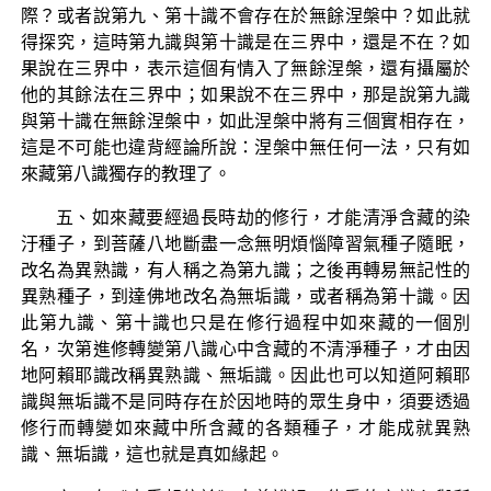
際？或者說第九、第十識不會存在於無餘涅槃中？如此就
得探究，這時第九識與第十識是在三界中，還是不在？如
果說在三界中，表示這個有情入了無餘涅槃，還有攝屬於
他的其餘法在三界中；如果說不在三界中，那是說第九識
與第十識在無餘涅槃中，如此涅槃中將有三個實相存在，
這是不可能也違背經論所說：涅槃中無任何一法，只有如
來藏第八識獨存的教理了。
五、如來藏要經過長時劫的修行，才能清淨含藏的染
汙種子，到菩薩八地斷盡一念無明煩惱障習氣種子隨眠，
改名為異熟識，有人稱之為第九識；之後再轉易無記性的
異熟種子，到達佛地改名為無垢識，或者稱為第十識。因
此第九識、第十識也只是在修行過程中如來藏的一個別
名，次第進修轉變第八識心中含藏的不清淨種子，才由因
地阿賴耶識改稱異熟識、無垢識。因此也可以知道阿賴耶
識與無垢識不是同時存在於因地時的眾生身中，須要透過
修行而轉變如來藏中所含藏的各類種子，才能成就異熟
識、無垢識，這也就是真如緣起。