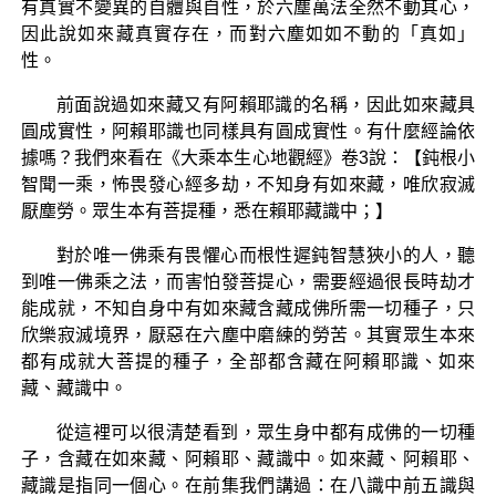
有真實不變異的自體與自性，於六塵萬法全然不動其心，
因此說如來藏真實存在，而對六塵如如不動的「真如」
性。
前面說過如來藏又有阿賴耶識的名稱，因此如來藏具
圓成實性，阿賴耶識也同樣具有圓成實性。有什麼經論依
據嗎？我們來看在《大乘本生心地觀經》卷3說：【鈍根小
智聞一乘，怖畏發心經多劫，不知身有如來藏，唯欣寂滅
厭塵勞。眾生本有菩提種，悉在賴耶藏識中；】
對於唯一佛乘有畏懼心而根性遲鈍智慧狹小的人，聽
到唯一佛乘之法，而害怕發菩提心，需要經過很長時劫才
能成就，不知自身中有如來藏含藏成佛所需一切種子，只
欣樂寂滅境界，厭惡在六塵中磨練的勞苦。其實眾生本來
都有成就大菩提的種子，全部都含藏在阿賴耶識、如來
藏、藏識中。
從這裡可以很清楚看到，眾生身中都有成佛的一切種
子，含藏在如來藏、阿賴耶、藏識中。如來藏、阿賴耶、
藏識是指同一個心。在前集我們講過：在八識中前五識與