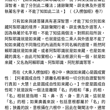
深智者，能了分別此二種法；諸餘聲聞、辟支佛及外道等
執著名字者，不能了知如此二法。】（《入楞伽經》卷7）
只有如來與諸菩薩具有甚深智慧，才能了知分別如來
藏阿梨耶識的境界，其餘聲聞行者、辟支佛及外道等人，
因為執著於名字相，不能了知這兩個法。對照前段所說，
阿梨耶識就是如來藏，也就是這些二乘人與外道是不能了
知如來藏在不同階位的內涵而有不同名稱的道理。既然阿
賴耶識就是如來藏，或者阿梨耶識就是如來藏，也是如來
藏的異名，由此可知實相心、萬法根源只有一個，就是如
來藏，又名為阿賴耶識、阿梨耶識、阿陀那識等等。
而在《大乘入楞伽經》卷2中，佛說如來藏心是圓成實
性：【何者圓成自性？謂離名相事相一切分別自證聖智所
行真如。大慧！此是圓成自性如來藏心。】什麼是圓成自
性呢？就是說有一個法是離開「名」的相和「事」的相，
「名」相就是指眼、耳、鼻、舌、身、意六識，這就是
「名」的相；如果廣義來說，包括意根都屬於「名」的
相；狹義的說，意根攝在六根中，因此在聲聞法中，通常