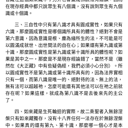
在現存經典中都只說眾生有八個識，沒有說到眾生有九個
識或十個識。
三、三自性中只有第八識才具有圓成實性，如果只有
六識，那麼圓成實性是哪個識所具有的體性？絕對不會是
第六意識，因為意識是根、塵為緣所生的法，不可能是可
以圓滿成就世、出世間法的自在心；如果還有第九識或第
十識，那麼圓成實性是第九識或第十識所具的體性呢？如
果是其中之一，那麼是不是現存經論錯了，當然不是（雖
然在《大正藏》中有些疑偽經，我們必須小心分別）。所
以圓成實性不是第九識或第十識所具有的，因為法界實相
只有一個，而第八識是唯一的、絕對待的法、無上的法，
無有法可以超越祂，怎麼可能還有其他法可以在祂之前就
存在呢？如果這樣，就成為第八識不是去後來先的主公
了。
四、如來藏是生死輪迴的實際，故二乘聖者入無餘涅
槃只有如來藏獨存，沒有十八界任何一法存在於無餘涅槃
中。如果真的還有第九、第十識，那麼哪一個心才是本