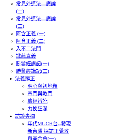
常見外道法—廣論
(一)
常見外道法—廣論
(二)
阿含正義 (一)
阿含正義 (二)
入不二法門
識蘊真義
勝鬘經講記(一)
勝鬘經講記(二)
法義辨正
明心與初地釋
宗門與教門
壇經辨訛
力挽狂瀾
訪談專欄
年代MUCH台--發現
新台灣 採訪正覺教
育基金會(一)