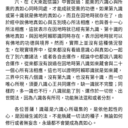
六、在《大乘起信論》中曾說過：能熏的六識心與所
熏的真如心同時同處，才能成就受熏的功德。如果第九識
或第十識就是佛地的真如心，而且在因地時就存在了，由
於經中說佛地真如心與五別境心所法相應，也與善十一心
所法相應，這就表示在因地時就已經有第九識、第十識的
佛地真如，與因地阿賴耶識同時存在，表示因地時就可以
有佛地的功德與境界。然而，實際上並沒有這種情況發
生，在現實境界中，從來都沒有看過意識心與真如心一起
在了別六塵諸法，或者各自去運作，經論中也都說八識和
合運作，從來都沒有說過在因地時第八識如來藏會與二十
一個心所有法相應。這也可以證明阿賴耶識就是如來藏，
三界中只有八個識，沒有第九識，也沒有第十識，而一切
唯心所現，須要八識心王共同運作，缺一識就不完整；同
樣的，多一識也不行，八識就能了別、運作於一切世、出
世間法，因為八識各有所司，功能無法混和或者分割。
各位菩薩！識蘊是六識心所蘊集的，是依他起性的
心，是因緣生滅的法，不能執藏一切法的種子，無論如何
修行或者無妄念，永遠都不會變成為真如心。