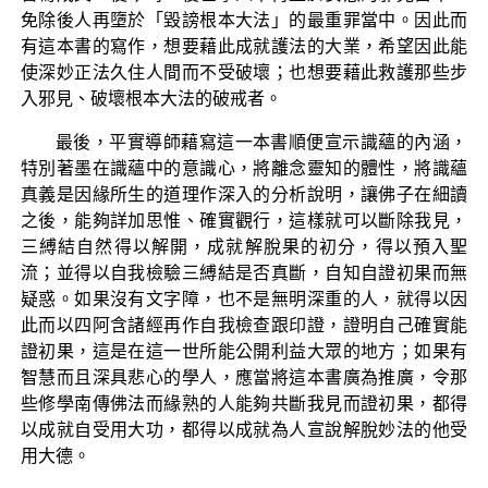
免除後人再墮於「毀謗根本大法」的最重罪當中。因此而
有這本書的寫作，想要藉此成就護法的大業，希望因此能
使深妙正法久住人間而不受破壞；也想要藉此救護那些步
入邪見、破壞根本大法的破戒者。
最後，平實導師藉寫這一本書順便宣示識蘊的內涵，
特別著墨在識蘊中的意識心，將離念靈知的體性，將識蘊
真義是因緣所生的道理作深入的分析說明，讓佛子在細讀
之後，能夠詳加思惟、確實觀行，這樣就可以斷除我見，
三縛結自然得以解開，成就解脫果的初分，得以預入聖
流；並得以自我檢驗三縛結是否真斷，自知自證初果而無
疑惑。如果沒有文字障，也不是無明深重的人，就得以因
此而以四阿含諸經再作自我檢查跟印證，證明自己確實能
證初果，這是在這一世所能公開利益大眾的地方；如果有
智慧而且深具悲心的學人，應當將這本書廣為推廣，令那
些修學南傳佛法而緣熟的人能夠共斷我見而證初果，都得
以成就自受用大功，都得以成就為人宣說解脫妙法的他受
用大德。