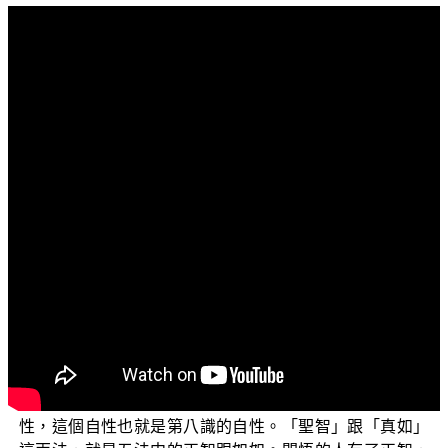
文字內容
各位菩薩：阿彌陀佛！
歡迎收看正覺教團電視弘法節目，這一集我們將為各
位講解 平實導師著作《識蘊真義》一書的緣起。那麼在講
解這個緣起之前，因為上一集講到真如的時候，後面還有
一小段沒有講完，所以我們就在這一集的前面，稍微補充
說明把那一段講完。
我們再來看《瑜伽師地論》卷73：【云何圓成實自
性？謂諸法真如。聖智所行，聖智境界，聖智所緣。】這
個《瑜伽師地論》的論文當中說：什麼是圓成實自性？就
是第八識在諸法上面所顯現的真如，稱為圓成實自性；也
就是說，真如就是圓滿成就諸法的自性，簡稱圓成實自
性，這個自性也就是第八識的自性。「聖智」跟「真如」