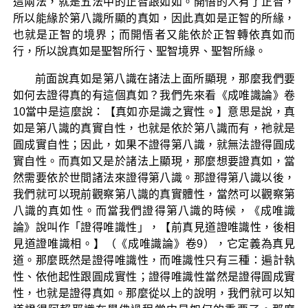
這兩法，就是五法中的正智跟如如。開悟的人有了正智，
所以能緣於第八識所顯的真如，因此真如是正智的所緣，
也就是正智的境界；而開悟者又能依於正智轉依真如而
行，所以說真如是聖智所行、聖智境界、聖智所緣。
前面說真如是第八識在諸法上面所顯現，那麼我們要
如何去證得真的有這個真如？我們先來看《成唯識論》卷
10當中是這麼說：【真如亦是識之實性。】意思是說，真
如是第八識的真實自性，也就是依於第八識而有，祂就是
圓成實自性；因此，如果不證得第八識，就無法證得圓成
實自性。而真如又是於諸法上顯現，那麼想要證真如，當
然需要依於世間諸法來證得第八識。那證得第八識以後，
我們就可以現前觀察第八識的真實體性，當然可以觀察第
八識的真如性。而當我們證得第八識的時候，《成唯識
論》說叫作「證得唯識性」，【前真見道證唯識性，後相
見道證唯識相。】（《成唯識論》卷9），它定義為真見
道。那麼既然是證得唯識性，而唯識性只有三種：遍計執
性、依他起性跟圓成實性；證得唯識性當然是證得圓成實
性，也就是證得真如。那麼從以上的說明，我們就可以知