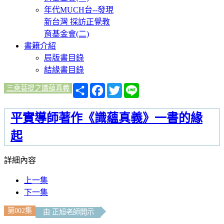
年代MUCH台--發現
新台灣 採訪正覺教
育基金會(二)
書籍介紹
局版書目錄
結緣書目錄
分
Facebook
Twitter
Line
三乘菩提之識蘊真義
享
平實導師著作《識蘊真義》一書的緣
起
詳細內容
上一集
下一集
第002集
由 正旭老師開示