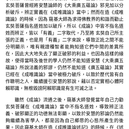
玄奘菩薩曾經將安慧論師的《大乘廣五蘊論》邪見加以分
析破斥，辨正實義在《成唯識論》當中；然而在造《成唯
識論》的時候，因為 窺基大師為求得佛教界的和諧而勸止
玄奘菩薩指名道姓加以破斥，所以《成論》中皆不指名道
姓而辨正，皆以「有義」二字取代，乃至將 玄奘自己所主
張的正義，也是用「有義」二字來說，導致正訛之間不能
分明顯示，唯有親證種智者能夠知道它們中間的差異所
在，因此大大地失去了顯正破邪的利益。也因為這樣的緣
故，使得當時及後世的學人仍然不能知道安慧《大乘廣五
蘊論》所說法義的邪謬，仍然不能知道《廣五蘊論》其實
已經在《成唯識論》當中被極力破斥，以致於歷代皆有自
作聰明之人，繼續援引安慧的邪說，藉以否定實相心體阿
賴耶識，無根毀謗阿賴耶識是有生可滅之法。
雖然《成論》流通之後，窺基大師發覺當年自己力勸
玄奘菩薩在《成唯識論》當中不指名道姓，導致辨正法
義、破邪顯正的功德無法彰顯，以致於安慧的邪論仍然能
夠繼續為害學人，都是因為自己鄉愿的心態所產生的後
果。因此窺基大師在造《成唯識論述記》的時候，在《述