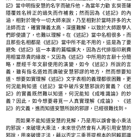
記》當中明指安慧的名字而破斥他，為當年力勸 玄奘菩薩
隱覆姓名辨正的過失而作補救；然而因為《述記》的內
涵，相對於現今一切大師來說，乃至相對於當時許多的大
法師而言，確實陳義太高、深邃難解，以致於大師跟學人
們即使讀了，也難以理解。在《述記》當中名相很多，而
且那些名相都是《述記》當中所不能不用的，這是為了要
避免《述記》這一本書的篇幅擴大，因為古代排版印刷費
用相當昂貴的緣故。又因為《述記》中所用的言辭十分簡
略，歷經千年文辭使用的演變，如今《述記》所說的言
義，雖有指名道姓而廣破安慧邪謬的地方，然而想要知
道、想要如實理解《述記》文字表相的義理都很困難，更
何況能夠知道《述記》當中破斥安慧邪說的實義？《述
記》的實義既然難以知道，何況能知《成唯識論》的妙
義？因此，如今想要尋覓一人真實理解《成論》、《述
記》的文義，進而知道安慧所說的邪謬，已經很難找到。
而如果不能知道安慧的見解，乃是用以誤會後小乘法
的邪說，來破壞大乘法，未來世仍然會有人再引用安慧的
邪說，用來破壞正法，藉以否定三乘菩提根本的阿賴耶識