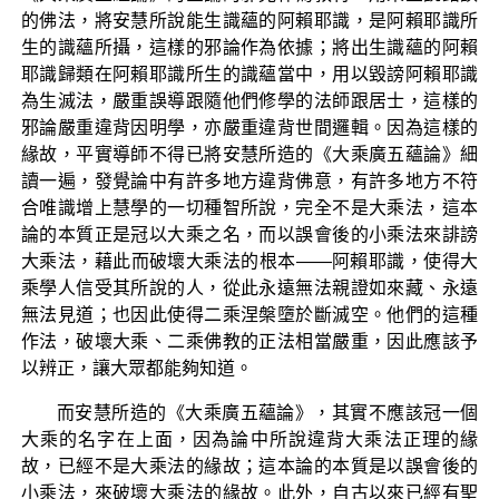
的佛法，將安慧所說能生識蘊的阿賴耶識，是阿賴耶識所
生的識蘊所攝，這樣的邪論作為依據；將出生識蘊的阿賴
耶識歸類在阿賴耶識所生的識蘊當中，用以毀謗阿賴耶識
為生滅法，嚴重誤導跟隨他們修學的法師跟居士，這樣的
邪論嚴重違背因明學，亦嚴重違背世間邏輯。因為這樣的
緣故，平實導師不得已將安慧所造的《大乘廣五蘊論》細
讀一遍，發覺論中有許多地方違背佛意，有許多地方不符
合唯識增上慧學的一切種智所說，完全不是大乘法，這本
論的本質正是冠以大乘之名，而以誤會後的小乘法來誹謗
大乘法，藉此而破壞大乘法的根本——阿賴耶識，使得大
乘學人信受其所說的人，從此永遠無法親證如來藏、永遠
無法見道；也因此使得二乘涅槃墮於斷滅空。他們的這種
作法，破壞大乘、二乘佛教的正法相當嚴重，因此應該予
以辨正，讓大眾都能夠知道。
而安慧所造的《大乘廣五蘊論》，其實不應該冠一個
大乘的名字在上面，因為論中所說違背大乘法正理的緣
故，已經不是大乘法的緣故；這本論的本質是以誤會後的
小乘法，來破壞大乘法的緣故。此外，自古以來已經有聖