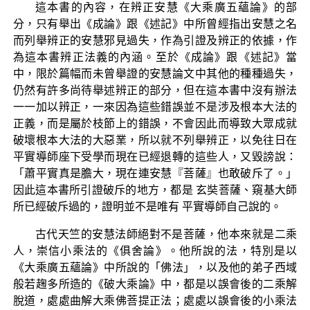
這本書的內容，在辨正安慧《大乘廣五蘊論》的部
分，只有舉出《成論》跟《述記》中所曾經指出安慧之名
而列舉辨正的安慧邪見過失，作為引證及辨正的依據，作
為這本書辨正法義的內涵。至於《成論》跟《述記》當
中，限於篇幅而未曾舉證的安慧論文中其他的種種過失，
仍然有許多尚待舉述辨正的部分，但在這本書中沒有辦法
一一加以辨正，一來因為這些錯誤並不是涉及根本大法的
正義，而是屬於枝節上的錯誤，不會因此而導致大眾成就
破壞根本大法的大惡業，所以就不列舉辨正，以免往日在
平實導師座下受學而現在已經退轉的這些人，又毀謗說：
「蕭平實真是膽大，現在連安慧『菩薩』也敢破斥了。」
因此這本書所引證破斥的地方，都是 玄奘菩薩、窺基大師
所已經破斥過的，證明並不是唯有 平實導師自己說的。
古代天竺的安慧法師絕對不是菩薩，他本來就是二乘
人，崇信小乘法的《俱舍論》。他所說的法，特別是以
《大乘廣五蘊論》中所說的「佛法」，以及他的弟子西域
般若趜多所造的《破大乘論》中，都是以誤會後的二乘解
脫道，處處曲解大乘佛菩提正法；處處以誤會後的小乘法