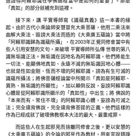
道證得阿賴耶識在學佛過程當中是如何的重要了。那麼
「真如」的部分就補充到這裡。
接下來，講 平實導師寫《識蘊真義》這一本書的緣
起。由於古代小乘論師安慧冒充大乘菩薩，他用二乘法來
曲解大乘法、毀謗大乘法而造的《大乘廣五蘊論》當中將
「阿賴耶識歸為識蘊所攝」，在2003年正覺同修會當中有
些人引用安慧的文句，來破壞 平實導師所弘傳 世尊的第八
識無垢識正法。無垢識在因地名為阿賴耶識，他們將能生
一切法、能顯佛地真如、永遠不滅的無垢識因地心體——
也就是性如金剛、恆而不壞的阿賴耶識，謗為有生可滅的
識蘊所攝法；將佛菩薩經論當中所開示「真如是阿賴耶、
異熟、無垢識的所顯性」，加以顛倒反說，妄謗阿賴耶識
心體是從阿賴耶識所顯示的「真如性」中出生；將 佛說的
「本來而有、常住不壞」的阿賴耶識心體，妄謗為可滅之
法；完全違背佛說，完全違背佛菩提的正義，他們這樣的
作為已經成就了破壞佛教根本大法的最大、最重戒罪。
而這些人在生起邪見而捨離同修會之後，更以安慧的
《大乘廣五蘊論》的全論的邪見作為教材，用來宣說錯誤