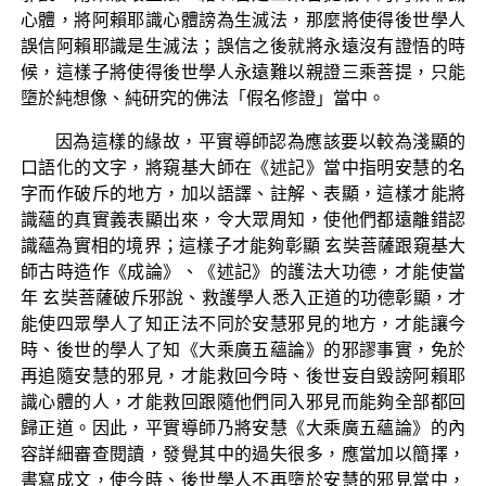
心體，將阿賴耶識心體謗為生滅法，那麼將使得後世學人
誤信阿賴耶識是生滅法；誤信之後就將永遠沒有證悟的時
候，這樣子將使得後世學人永遠難以親證三乘菩提，只能
墮於純想像、純研究的佛法「假名修證」當中。
因為這樣的緣故，平實導師認為應該要以較為淺顯的
口語化的文字，將窺基大師在《述記》當中指明安慧的名
字而作破斥的地方，加以語譯、註解、表顯，這樣才能將
識蘊的真實義表顯出來，令大眾周知，使他們都遠離錯認
識蘊為實相的境界；這樣子才能夠彰顯 玄奘菩薩跟窺基大
師古時造作《成論》、《述記》的護法大功德，才能使當
年 玄奘菩薩破斥邪說、救護學人悉入正道的功德彰顯，才
能使四眾學人了知正法不同於安慧邪見的地方，才能讓今
時、後世的學人了知《大乘廣五蘊論》的邪謬事實，免於
再追隨安慧的邪見，才能救回今時、後世妄自毀謗阿賴耶
識心體的人，才能救回跟隨他們同入邪見而能夠全部都回
歸正道。因此，平實導師乃將安慧《大乘廣五蘊論》的內
容詳細審查閱讀，發覺其中的過失很多，應當加以簡擇，
書寫成文，使今時、後世學人不再墮於安慧的邪見當中，