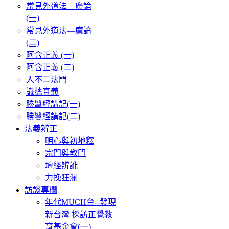
常見外道法—廣論
(一)
常見外道法—廣論
(二)
阿含正義 (一)
阿含正義 (二)
入不二法門
識蘊真義
勝鬘經講記(一)
勝鬘經講記(二)
法義辨正
明心與初地釋
宗門與教門
壇經辨訛
力挽狂瀾
訪談專欄
年代MUCH台--發現
新台灣 採訪正覺教
育基金會(一)