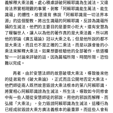
義解釋大乘法義，處心積慮誹破阿賴耶識為生滅法。又違
背法界實相現觀的事實，剝奪「阿賴耶識能生萬法、能生
識蘊」的體性，故意違背 佛說「阿賴耶識是一切法界本
源」的這個聖教，將出生識蘊的阿賴耶識，反謗為識蘊所
攝的生滅法，他們的主要目的是要崇小貶大。還有安慧為
了矇騙世人，讓人以為他的著作真的是大乘法義，所以將
他的邪論《廣五蘊論》冠以大乘之名；但是他所說的都不
是大乘法，而且也不是正確的二乘法，而是以誤會後的小
乘法來解釋大乘法。如果想要檢驗他的全部著作，依道種
智一一討論來評破的話，因為篇幅所限、時間所限，恐怕
難以完成。
再者，由於安慧法師的故意破壞大乘法，導致後來他
的徒弟寫作《破大乘論》，正式而且公開地否定大乘法。
他們師徒兩人既然故意毀謗大乘法根本的第八阿賴耶識，
將實相心阿賴耶識謗為生滅法、所生法，導致如今同修會
中有一些人隨從安慧師徒的邪說，用他的邪說而解釋、而
弘揚「大乘法」，全力毀謗阿賴耶識為生滅法，這種行為
已經成就毀謗大乘方廣法義根本的最重罪。而這些人會有