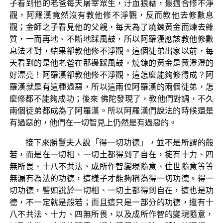
子看到他的老爸每天屠宰眾生，汙血狼藉，最適合修不淨
觀，阿羅漢竟然沒有教他修不淨觀，反而教他去修數息
觀；金師之子看見他的父親，每天為了燒鍊黃金而煉去雜
質，一而再地、不斷地踩風鼓，所以阿羅漢應該教他修數
息法才對，結果卻教他修不淨觀。這個徒弟出家以前，每
天看到的是他老爸在那邊踩風鼓，燒鍊的黃金是黃澄澄的
好漂亮！阿羅漢卻教他修不淨觀，這怎麼能夠修得成？阿
羅漢就是有這種過惡，所以這兩位阿羅漢的兩個徒弟，怎
麼修都不能夠成功；後來 佛陀發現了，教他們對調，不久
兩個徒弟都成為了阿羅漢。所以阿羅漢們說法的時候還是
有過惡的，他們在一切智見上仍然是有過惡的。
接下來勝鬘夫人說「得一切功德」，並不是所謂的般
若，而是在一切相、一切土都得到了自在，擁有十力、四
無所畏、十八不共法、成所作智變現隨意、住世隨意等等
無漏有為法的功德，這樣子才能夠稱為得一切功德。得一
切功德，譬如說於一切相、一切土都得到自在，這也是功
德，不一定就是般若；而且這只是一部分的功德，還有十
八不共法、十力、四無所畏，以及成所作智的變現隨意，