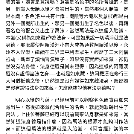
胎的識，還會是意識嗎？意識是名色中的名所含攝的，是
另一個識入母胎以後才會被出生的，當然那個入胎識一定
是本識。名色(名中共有七識：識陰等六識以及意根)都是由
另外一個識所出生的，那另一個識出生了名色以後，再藉
著名色的配合又出生了萬法，當然萬法是以這個入胎識、
本識(又稱為如來藏)作為法身。可是如果說一切清淨就是法
身德，那麼縱使阿羅漢迴小向大成為通教阿羅漢以後，永
遠不入涅槃，繼續在三界當中利樂眾生，經歷了三大阿僧
祇劫，斷盡了煩惱習氣種子，如果沒有實證如來藏，卻仍
然沒有法身德，法身德還是尚未證得，因為這樣的阿羅漢
還沒有證得諸法之身──也就是如來藏，這阿羅漢在修行三
大阿僧祇劫之後，仍然還是沒有證得如來藏法身，既然還
是沒有證得法身如來藏，怎麼能夠說他有法身德呢？
明心以後的菩薩，已經現前可以觀察名色確實由如來
藏出生，然後如來藏配合所生的名色，就能夠輾轉出生了
萬法；七住位菩薩已經可以現前觀察法身就是如來藏，當
然知道法身德是指什麼，因為萬法的根源才能夠叫作法
身。而這個萬法的根源就是入胎識，《阿含經》講的本