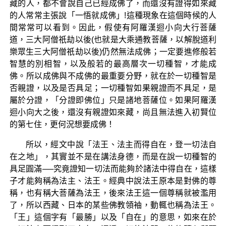
藏的人，都不會說自己已經成佛了，而還沒有證得如來藏
的人常常主張說「一悟就成佛」!這種現象在這個時候的人
間常常可以看到。因此，假使有阿羅漢迴小向大行菩薩
道，三大阿僧祇劫以後(也就是大乘通教菩薩，以解脫道利
樂眾生三大阿僧祇劫以後)仍然無法成佛；一定要進修般若
智慧的別相智，以及般若的最高層次一切種智，才能成
佛。所以成佛與不成佛的最重要分野，就在於一切種智是
否親證，以及是否具足；一切種智如果親證而不具足，是
屬於分證，「分證即佛位」只是諸地菩薩位。如果阿羅漢
迴小向大之後，還沒有親證如來藏，尚且無法進入初賢位
的第七住，更何況想要成佛！
所以，經文中說「法王、法主而得自在，登一切法自
在之地」，其實並不是在講法身德，而是在說一切種智的
具足圓滿──究竟證知一切法而能夠於諸法中得自在，這樣
子才能夠稱為法主、法王。經典中說法王原本是對佛的尊
稱，也有稱大菩薩為法王，後來法王這一個尊稱就被濫用
了，所以西藏、日本的某些佛教領袖，動輒也稱為法王。
「王」這個字有「最勝」以及「自在」的意思，如來在於