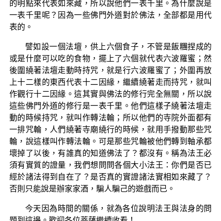
的明點來代表如來藏，所以說他們一表千里。為什麼說是
一表千里呢？因為一些佛門外道對於佛法，全部都是用代
表的。
譬如設一個法壇，供上六個食子，不管是飯糰捏成的
或是什麼可以吃的食物，擺上了六個就代表六波羅蜜；然
後圍繞著法壇走動時持咒，就是行六波羅蜜了；外圍再放
上十二樣的東西代表十二因緣，繼續繞著走而持咒，就叫
作觀行十二因緣。這其實與佛法的修行完全無關，所以說
這些佛門外道的修行是一表千里。他們這樣子繞著法壇走
動的時候持咒，就叫作轉法輪；所以他們的寺院外面都有
一排咒輪，人們繞著寺廟繞行的時候，就用手撥動那些咒
輪，說這樣叫作轉法輪。可是那些咒輪被他們轉到軸承都
壞掉了以後，有誰真的知道佛法了？都沒有。稱為法王必
須有實質的證量，我們想問問各個大小法王：你們是否已
經於諸法得到自在了？是否真的實證諸法實相如來藏了？
否則只能說是辦家家酒，騙人騙己的遊戲而已。
今天因為時間的關係，就為各位說明法王與法身的問
題到這邊。歡迎各位菩薩繼續收看！