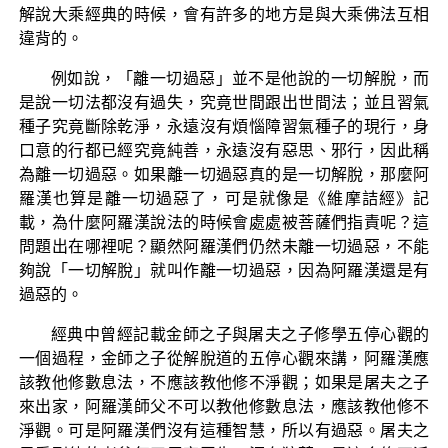
解說大乘經典的時候，會有許多的地方是與大乘佛法互相
違背的。
例如說，「離一切過惡」並不是他說的一切解脫，而
是說一切法都沒有過失，究竟世間跟出世間法；並且習氣
種子究竟斷除乾淨，永遠沒有煩惱障習氣種子的現行，身
口意的行都已經究竟純善，永遠沒有惡思、邪行，因此稱
為離一切過惡。如果離一切過惡真的是一切解脫，那麼阿
羅漢也算是離一切過惡了，可是就像是《維摩詰經》記
載，為什麼阿羅漢說法的時候會處處被菩薩們指責呢？這
問題出在哪裡呢？顯然阿羅漢們仍然未離一切過惡，不能
夠說「一切解脫」就叫作離一切過惡，因為阿羅漢還是有
過惡的。
經典中曾經記載金師之子與屠夫之子修學五停心觀的
一個過程，金師之子從解脫道的五停心觀來講，阿羅漢應
該教他修數息法，不應該教他修不淨觀；如果是屠夫之子
來出家，阿羅漢師父不可以教他修數息法，應該教他修不
淨觀。可是阿羅漢們沒有這種智慧，所以有過惡。屠夫之