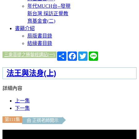
年代MUCH台--發現
新台灣 採訪正覺教
育基金會(二)
書籍介紹
局版書目錄
結緣書目錄
分
Facebook
Twitter
Line
三乘菩提之勝鬘經講記(一)
享
法王與法身(上)
詳細內容
上一集
下一集
第111集
由 正祺老師開示