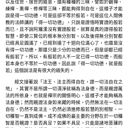
以及住世、捨世的隨意，還有種種的三昧，譬如於觀禪、
練禪、熏禪、修禪等三昧，都能夠得到自在，這樣子才能
說是得一切功德，可是這卻不等於般若。可是這位人間佛
教的法師講的「得一切功德」，只說是證悟時實證的般若
而已，且不說阿羅漢沒有實證般若，就算是真的證得般若
智慧，即使三賢位的根本無分別智，以及後得無分別智都
已經具足圓滿了，已經到達了十迴向位滿心了，也還是沒
有得一切功德，那還只是少分的功德而已，但是卻都已經
有般若了。所以，有般若的人不一定已得一切功德，而般
若本身也不等於一切功德。因此說「得一切功德，就是般
若」這個說法是有很大的過失的。
經文接著說「法王、法主而得自在，證一切法自在之
地」，其實不是所謂一切清淨就稱為法身德，而是親證萬
法的所依身，也就是禪宗的開悟明心，這樣子才能夠稱為
法身德；然而親證法身如來藏的時候，仍然無法在一切法
自在，仍然不是法主，仍然必須進修般若慧的別相智、一
切種智一直到成佛。成不成佛的最主要的分野在於一切種
智是否親證？是否具足？如果不具足，只能是諸地菩薩的