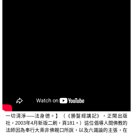
文字內容
各位菩薩：阿彌陀佛！
歡迎您收看「三乘菩提之勝鬘經講記」單元。今天我
們來討論〈法王與法身〉的問題。
在《勝鬘經》中，勝鬘夫人跟 世尊報告說：【如是，
一切煩惱、上煩惱斷，過恒沙等如來所得一切諸法通達無
礙，一切智見離一切過惡，得一切功德，法王、法主而得
自在，登一切法自在之地，……。】（《勝鬘師子吼一乘
大方便方廣經》）對這一段經文，有位倡導人間佛教的法
師，在他註解的《勝鬘經講記》當中他說：【「離一切過
惡」即一切解脫；「得一切功德」，即一切功德（般
若）；「法王、法主而得自在，證一切法自在之地」，即
一切清淨—─法身德。】（《勝鬘經講記》，正聞出版
社，2003年4月新版二刷，頁181。）這位倡導人間佛教的
法師因為奉行大乘非佛親口所說，以及六識論的主張，在