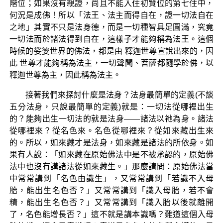
階位；如果沒有親證，尚且不能入住初賢位的第七住中，
何況是成佛！所以「法王、法主而得自在，證一切法自在
之地」其實不只是法身德，而是一切種智具足圓滿，究竟
一切法而於諸法得到自在，這樣子才能夠稱為法王。這個
時候的娑婆世界的佛法，都是由 釋迦世尊宣說出來的，因
此 世尊才能夠稱為法主，一切聲聞、菩薩都隨學於佛，以
釋迦世尊為主，因此稱為法主。
接著我們來探討什麼是法身？法身最簡單的定義(不談
五分法身，只說最簡單的定義)就是：一切法從哪裡出生
的？能夠出生一切法的就是法身——諸法以祂為身。諸法
從哪裡來？從名色來。名色從哪裡來？從如來藏出生來
的。所以，如來藏才是法身，如來藏是諸法的所依身。如
果有人說：「如來藏在原始佛法中是不被承認的，原始佛
法中也沒有講諸法從如來藏生。」那麼請問：原始佛法當
中常常講到「名色由識生」，又常常講到「若識不入母
胎，能出生名色否？」又常常講到「識入母胎，若不會
精，能出生名色否？」又常常講到「識入胎以後就離開
了，名色能增長否？」這不就是講本識嗎？難道這個入母