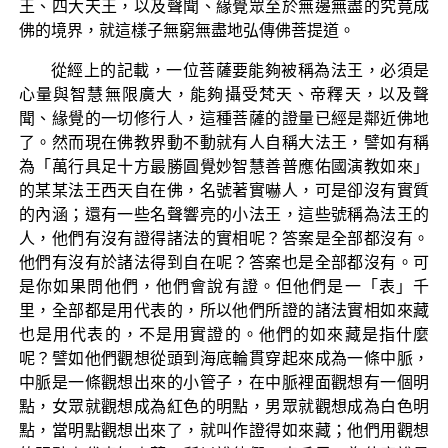
王、四大天王，以及聲聞、緣覺眾至於無邊無盡的究竟成
佛的境界，就這樣子無窮無盡地弘傳佛菩提道。
從經上的記載，一位菩薩要能夠被稱為法王，必須是
心量與智慧無限廣大，能夠攝受梵天、帝釋天，以及聲
聞、緣覺的一切修行人，這種菩薩的證量已經是鄰近佛地
了。然而現在佛教界動不動就有人自稱大法王，譬如有稱
為「萬行具足十方最勝圓覺妙智慧善普應佑國演教如來」
的某某法王西天自在佛，名號著實嚇人，可是卻沒有實質
的內涵；還有一些名聲響亮的小法王，這些號稱為法王的
人，他們有沒有證得諸法的實相呢？答案是全部都沒有。
他們有沒有於諸法得到自在呢？答案也是全部都沒有。可
是你如果問他們，他們會說有證。但他們是一「表」千
里，全部都是用代表的，所以他們所證的諸法實相如來藏
也是用代表的，不是用實證的。他們的如來藏是指什麼
呢？譬如他們觀想從頭到海底輪貫穿起來成為一條中脈，
中脈是一條觀想出來的小管子，在中脈裡面觀想有一個明
點，女眾就觀想成為紅色的明點，男眾就觀想成為白色明
點，當明點觀想出來了，就叫作證得如來藏；他們用觀想