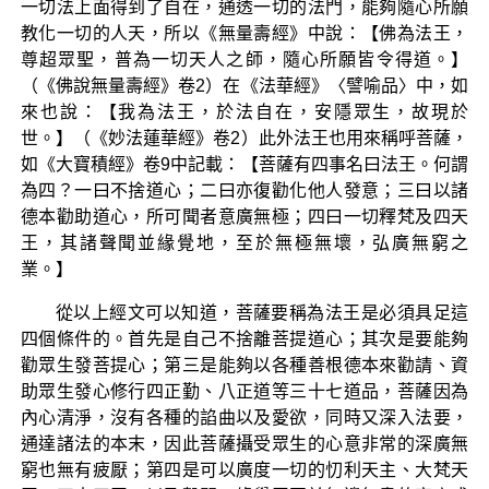
一切法上面得到了自在，通透一切的法門，能夠隨心所願
教化一切的人天，所以《無量壽經》中說：【佛為法王，
尊超眾聖，普為一切天人之師，隨心所願皆令得道。】
（《佛說無量壽經》卷2）在《法華經》〈譬喻品〉中，如
來也說：【我為法王，於法自在，安隱眾生，故現於
世。】（《妙法蓮華經》卷2）此外法王也用來稱呼菩薩，
如《大寶積經》卷9中記載：【菩薩有四事名曰法王。何謂
為四？一曰不捨道心；二曰亦復勸化他人發意；三曰以諸
德本勸助道心，所可聞者意廣無極；四曰一切釋梵及四天
王，其諸聲聞並緣覺地，至於無極無壞，弘廣無窮之
業。】
從以上經文可以知道，菩薩要稱為法王是必須具足這
四個條件的。首先是自己不捨離菩提道心；其次是要能夠
勸眾生發菩提心；第三是能夠以各種善根德本來勸請、資
助眾生發心修行四正勤、八正道等三十七道品，菩薩因為
內心清淨，沒有各種的諂曲以及愛欲，同時又深入法要，
通達諸法的本末，因此菩薩攝受眾生的心意非常的深廣無
窮也無有疲厭；第四是可以廣度一切的忉利天主、大梵天