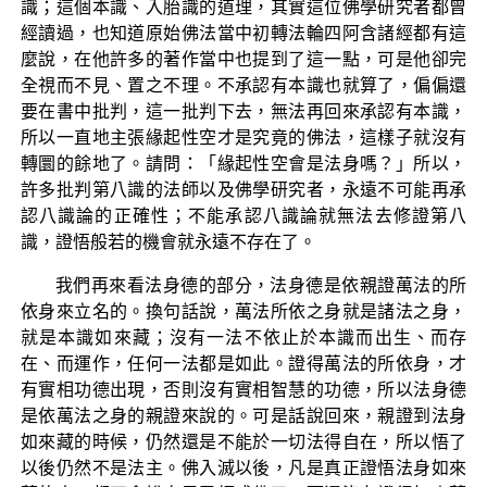
識；這個本識、入胎識的道理，其實這位佛學研究者都曾
經讀過，也知道原始佛法當中初轉法輪四阿含諸經都有這
麼說，在他許多的著作當中也提到了這一點，可是他卻完
全視而不見、置之不理。不承認有本識也就算了，偏偏還
要在書中批判，這一批判下去，無法再回來承認有本識，
所以一直地主張緣起性空才是究竟的佛法，這樣子就沒有
轉圜的餘地了。請問：「緣起性空會是法身嗎？」所以，
許多批判第八識的法師以及佛學研究者，永遠不可能再承
認八識論的正確性；不能承認八識論就無法去修證第八
識，證悟般若的機會就永遠不存在了。
我們再來看法身德的部分，法身德是依親證萬法的所
依身來立名的。換句話說，萬法所依之身就是諸法之身，
就是本識如來藏；沒有一法不依止於本識而出生、而存
在、而運作，任何一法都是如此。證得萬法的所依身，才
有實相功德出現，否則沒有實相智慧的功德，所以法身德
是依萬法之身的親證來說的。可是話說回來，親證到法身
如來藏的時候，仍然還是不能於一切法得自在，所以悟了
以後仍然不是法主。佛入滅以後，凡是真正證悟法身如來