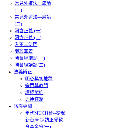
常見外道法—廣論
(一)
常見外道法—廣論
(二)
阿含正義 (一)
阿含正義 (二)
入不二法門
識蘊真義
勝鬘經講記(一)
勝鬘經講記(二)
法義辨正
明心與初地釋
宗門與教門
壇經辨訛
力挽狂瀾
訪談專欄
年代MUCH台--發現
新台灣 採訪正覺教
育基金會(一)