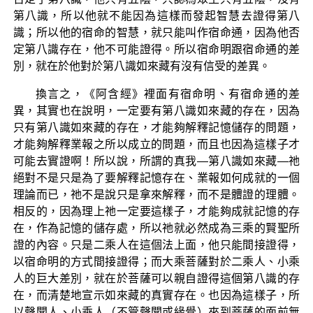
第八識，所以他就不能因為這樣而發起智慧去證得第八
識；所以他的宿命的智慧，就只能叫作宿命通，因為他否
定第八識存在，他不可能證得。所以宿命明跟宿命通的差
別，就在於他對於第八識如來藏有沒有信受的差異。
換言之，《阿含經》裡面有宿命明、有宿命通的差
異，其實也在說明，一定要有第八識如來藏的存在，因為
只有第八識如來藏的存在，才能夠解釋記憶儲存的問題，
才能夠解釋業報之所以成立的問題，而且也因為這樣子才
可能去實證啊！所以說，所謂的真我—第八識如來藏—祂
絕對不是只是為了要解釋記憶存在、業報如何成就的一個
理論而已，祂不是說只是拿來解釋，而不是體證的理體。
相反的，因為理上祂一定要這樣子，才能夠成就記憶的存
在，作為記憶的儲存處，所以祂就必然成為三乘的賢聖所
證的內容。只是二乘人在這個法上面，他只能間接證得，
以宿命明的方式間接證得；而大乘菩薩對於二乘人、小乘
人的巨大差別，就在於菩薩可以親自證得這個第八識的存
在，而清楚地宣示如來藏的真實存在。也因為這樣子，所
以聲聞人、小乘人（不管聲聞或緣覺）來到菩薩的面前無