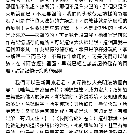
那個能不能證？無所謂。那個不是拿來證的，那個只是拿
來解說而已，不是要證的，我們的佛教徒是這樣的愚蠢
嗎？可是在這位大法師的言語之下，佛教徒就是這麼樣的
愚癡啊！這個我只是拿來解釋一下，不是要證明的，也不
是要來證——來體證的，可是我們說真我，祂確實是可以
作為記憶儲存的處所。可是這位大法師是說，這個真我—
這個如來藏—作為記憶的儲存處，那只是解釋好玩的，拿
來解釋一下而已的，不是作什麼用的。可是我們可以知
道，在《阿含經》裡面，早就已經在談論記憶儲存的問
題，討論記憶研究的命題啊！
我們可以重新再來看看，甚深微妙大光明法這個內
容：【唯無上尊為最奇特；神通遠達，威力宏大；乃知過
去無數諸佛入於涅槃，斷諸結使，消滅戲論。又知彼佛劫
數多少，名號姓字，所生種族；其所飲食，壽命修短，所
更苦樂；又知彼佛有如是戒，有如是法，有如是慧，有如
是解，有如是住。】（《長阿含經》卷１）這裡就說，佛
陀祂能夠知道很多諸佛的姓名，祂的種族如何，甚至有如
是法、如是戒、如是慧等等，祂都知道。那顯然佛陀是有