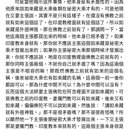
可是當他暗示這件事情，他本身是有矛盾性的。因為
他原來說如來藏是大乘後期在祕密大乘才有的，可是他現
在又要主張說，其實不是只有這樣子，在還沒有佛教之前
就有如來這個話了，在印度教裡面就有這個話了，所以如
來藏是外道神我，那在佛教之前就有了。那請問一下，當
他這兩個主張都提出來的時候，他本身已經矛盾了。如果
印度教本身就有，那你就不應該主張這個如來藏是祕密大
乘才發展出來的；如果你主張祕密大乘那個時候才發展出
來，你就不應該說，祂是在印度教裡面佛教之前就有的，
那你同時主張兩個，不就你自己就矛盾了嗎？因為這兩個
主張是不相容的嘛！那既然佛教之前就有如來的這個名
稱，後來祕密大乘也有如來藏的名稱，這兩個一前一後你
都說可以，那為什麼中間不可以？為什麼中間可以沒有？
反而這個大法師要主張佛陀在阿含裡面不談如來藏的。可
是佛教之前的印度教、婆羅門教可以有如來藏，後來又有
如來藏，偏偏佛陀不可以說如來藏。然後說：「講如來藏
就有外道神我。」那不是很矛盾嗎？那不是很奇怪嗎？所
以顯然他一下主張後期祕密大乘才發展出來，一下又主張
那是婆羅門教、印度教本來就有的，這兩個主張本身就是