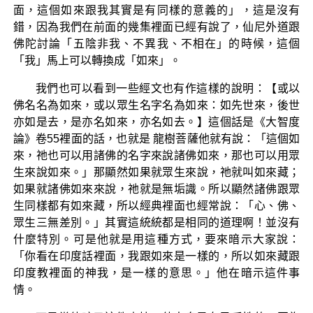
面，這個如來跟我其實是有同樣的意義的」，這是沒有
錯，因為我們在前面的幾集裡面已經有說了，仙尼外道跟
佛陀討論「五陰非我、不異我、不相在」的時候，這個
「我」馬上可以轉換成「如來」。
我們也可以看到一些經文也有作這樣的說明：【或以
佛名名為如來，或以眾生名字名為如來：如先世來，後世
亦如是去，是亦名如來，亦名如去。】這個話是《大智度
論》卷55裡面的話，也就是 龍樹菩薩他就有說：「這個如
來，祂也可以用諸佛的名字來說諸佛如來，那也可以用眾
生來說如來。」那顯然如果就眾生來說，祂就叫如來藏；
如果就諸佛如來來說，祂就是無垢識。所以顯然諸佛跟眾
生同樣都有如來藏，所以經典裡面也經常說：「心、佛、
眾生三無差別。」其實這統統都是相同的道理啊！並沒有
什麼特別。可是他就是用這種方式，要來暗示大家說：
「你看在印度話裡面，我跟如來是一樣的，所以如來藏跟
印度教裡面的神我，是一樣的意思。」他在暗示這件事
情。