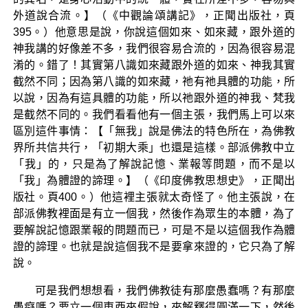
外道說合流。】（《中觀論頌講記》，正聞出版社，頁
395。）他意思是說，你說這個如來、如來藏，跟外道的
神我講的好像差不多，我們很容易合流的，因為很容易混
淆的。錯了！其實第八識如來藏跟外道的如來、神我其實
截然不同；因為第八識的如來藏，祂有祂具體的功能，所
以說，因為有這具體的功能，所以祂跟外道的神我、梵我
是截然不同的。我們看看他有一個主張，我們馬上可以來
區別這件事情：【「無我」說是佛法的特色所在，為佛教
界所共信共行，「初期大乘」也還是這樣。部派佛教中立
「我」的，只是為了解說記憶、業報等問題，而不是以
「我」為體證的諦理。】（《印度佛教思想史》，正聞出
版社。頁400。）他這裡主張就太奇怪了。他主張說，在
部派佛教裡面是有立一個我，然後作為眾生的本體，為了
要解說記憶跟業報的問題而已，可是不是以這個我作為體
證的諦理。也就是說這個我不是要拿來證的，它只為了解
說。
可是我們想想看，我們佛教徒有那麼愚蠢嗎？有那麼
愚癡嗎？要立一個東西來假說，來解釋得圓滿一下，然後