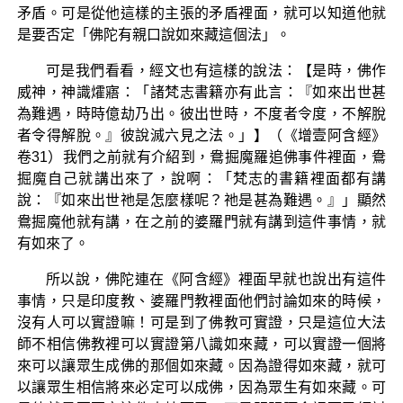
矛盾。可是從他這樣的主張的矛盾裡面，就可以知道他就
是要否定「佛陀有親口說如來藏這個法」。
可是我們看看，經文也有這樣的說法：【是時，佛作
威神，神識㸌寤：「諸梵志書籍亦有此言：『如來出世甚
為難遇，時時億劫乃出。彼出世時，不度者令度，不解脫
者令得解脫。』彼說滅六見之法。」】（《增壹阿含經》
卷31）我們之前就有介紹到，鴦掘魔羅追佛事件裡面，鴦
掘魔自己就講出來了，說啊：「梵志的書籍裡面都有講
說：『如來出世祂是怎麼樣呢？祂是甚為難遇。』」顯然
鴦掘魔他就有講，在之前的婆羅門就有講到這件事情，就
有如來了。
所以說，佛陀連在《阿含經》裡面早就也說出有這件
事情，只是印度教、婆羅門教裡面他們討論如來的時候，
沒有人可以實證嘛！可是到了佛教可實證，只是這位大法
師不相信佛教裡可以實證第八識如來藏，可以實證一個將
來可以讓眾生成佛的那個如來藏。因為證得如來藏，就可
以讓眾生相信將來必定可以成佛，因為眾生有如來藏。可