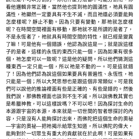
看他邏輯非常正確，當然他也提到祂的圓滿性，祂具有圓
滿性，祂顯然一定要具有不生不滅，而且祂還必須要能夠
怎麼樣呢？靜止不動。因為只要有變動，那祂就怎麼樣
呢？在時間空間裡面有移動，那祂就不是所謂的是者了，
不是永恆者了，祂就具有時間空間的特性，就已經是變異
了嘛！可是他有一個錯誤，他認為說這是一；就是說這樣
子的是者，這樣的永恆的東西只能一個，因為如果有很多
個，祂怎麼可以一致呢？這是他的疑問。所以他們猜測這
種東西一定只能一個，所以祂是不動的一。可是這就錯
了！因為他們認為說這個如果要具有普遍性、永恆性，祂
只能是一個；所以大梵思想也是跟這個非常類似。可是我
們可以說他的推論裡面有些是正確的、有些是錯的。然後
我們說，那佛教裡面也談到不生不滅，所以說佛教其實也
是希臘神教，可以這樣說嗎？不可以吧！因為探討生命的
本源跟宇宙的本源，本來就是一切世間的智者想探討的內
容，只是沒有人能夠探討出來，而佛陀把這個生命的奧祕
—宇宙的奧祕—把祂揭示給眾生知道，所以佛陀的偉大，
能夠對於一切眾生有重大的貢獻就在於此啊！可是如果有