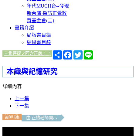
年代MUCH台--發現
新台灣 採訪正覺教
育基金會(二)
書籍介紹
局版書目錄
結緣書目錄
分
Facebook
Twitter
Line
三乘菩提之阿含正義 (二)
享
本識與記憶研究
詳細內容
上一集
下一集
第081集
由 正禮老師開示