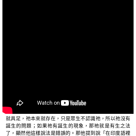
文字內容
各位菩薩：阿彌陀佛！
上一集我們介紹，有大法師把這個如來藏當成外道的
神我，而有一些錯誤的主張，那我們來看看他的一些說
法：【眾生是有我的，我就是如來藏，也就是佛性。在眾
生身(心相續)中有如來藏、我，與神教的神我思想相近。在
印度世俗語言中，如來與我是有同樣意義的，眾生身中是
有如來(我)的，只是如人還在胎藏中，沒有誕生而已。】
（《印度佛教思想史》，正聞出版社。頁400~401。）
這段內容，顯然他對於如來藏的意思是錯誤的，他認
為說如來藏是就像胎藏一樣，在母親的腹中這個胎藏裡
面，還沒有誕生而已。這個說法是錯的，因為如來藏本來
就具足，祂本來就存在，只是眾生不認識祂，所以祂沒有
誕生的問題；如果祂有誕生的現象，那祂就是有生之法
了，顯然他這樣說法是錯誤的。那他提到說「在印度語裡