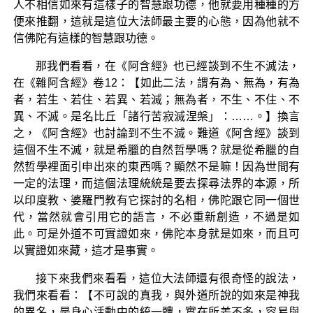
人不相信如來有這樣子的智慧跟功德，他就要用種種的方
便來推翻，這就是這位大法師最主要的心態，因為他就不
信佛陀有這樣的智慧跟功德。
那我們看看，在《阿含經》也已經談到不生不滅法，
在《雜阿含經》卷12：【如此二法，謂有為、無為，有為
者，若生、若住、若異、若滅；無為者，不生、不住、不
異、不滅。是名比丘「諸行苦寂滅涅槃」：……。】換言
之，《阿含經》也討論到不生不滅。難道《阿含經》談到
這個不生不滅，就是希臘的自然哲學嗎？就是從希臘的自
然哲學裡面引申出來的東西嗎？顯然不是嘛！因為世間有
一定的法理，而這個法理統統是要去探尋法界的本源，所
以印度教、婆羅門教有它探討的名相，佛陀跟它同一個世
代，當然就會引用它的語言，不必重新創造，不過是如
此。可是外道不可實證如來，佛陀本身就是如來，而且可
以實證如來藏，這才是事實。
接下來我們來看看，這位大法師還有很奇怪的說法，
我們來看看：【不可說的真我，與外道所說的如來是神我
的異名，是身心活動中的統一體，實在所差不多，容易與