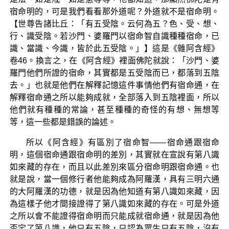
宿命明的，可是我們看看那外道呢？外道就不是宿命明。
【世尊告諸比丘：「有五受陰。云何為五？色、受、想、
行、識受陰。若沙門、婆羅門以宿命智自識種種宿命，已
識、當識、今識，皆於此五受陰。」】這是《雜阿含經》
卷46。換言之，在《阿含經》裡面佛陀就說：「沙門、婆
羅門他們所證的宿命，其實都是五受陰而已，都落到五陰
去。」也就是他們在解釋記憶這件事情他們有宿命通，在
解釋宿命通之所以能夠成就，全部落入到五陰裡面，所以
他們就有種種的常論，甚至種種的奇怪的有想、無想等
等，這一些都是錯誤的論述。
所以《阿含經》有區別了宿命智——宿命通跟宿命
明，這個宿命通跟宿命明的差別，其實就在宣說有第八識
如來藏的存在，而且以此差別來區分宿命明跟宿命通。也
就是說，當一個修行者他能夠成為阿羅漢，具有三明六通
的大阿羅漢的功德，就是因為他知道有第八識如來藏，因
為這樣子他才間接證得了第八識如來藏的存在。可是外道
之所以會不能證得宿命明而只能成就宿命通，就是因為他
否定了第八識，他只有五陰，只認為眾生只有五陰，沒有