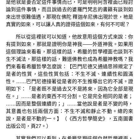
是他就是要否定這件事情而已，可是明明阿含裡面已經討
論到這件事情，而且說過去的婆羅門梵志的書籍有談到如
來出世很難值遇，那現在佛陀 釋迦牟尼佛出現於世，祂是
真實的如來，可以讓人真的證得這個如來，有何不可呢？
所以從這裡就可以知道，他故意用這個方式來說：你
有提到如來，那就是證明你是神我——外道神我。如果用
這個理論來看看，那這樣的話，希臘的哲學裡面也談到不
生不滅法，那這樣的話，難道佛教也成為希臘神教嗎？我
們來看看希臘哲學怎麼說：【巴門尼德又通過思辨規定了
是者的性質，這些性質包括：不生不滅、連續性和圓滿
性。……巴門尼德接著從是者的不生推導出它的不滅。證
明如下：「是者既不是過去又不是將來，因為它全部是現
在。」……是者的東西不可分割。它是完全相同的是者；
……因而是整個連續的；」……當他說是者是不變的時，
其意義也包括兩個方面：不生不滅和靜止不動。總的來
說，是者是不動的一。】（《西方哲學簡史》，五南圖書
出版公司，頁27。）
其實我們可以看到，在希臘早期這個自然哲學裡面，