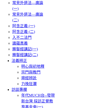
常見外道法—廣論
(一)
常見外道法—廣論
(二)
阿含正義 (一)
阿含正義 (二)
入不二法門
識蘊真義
勝鬘經講記(一)
勝鬘經講記(二)
法義辨正
明心與初地釋
宗門與教門
壇經辨訛
力挽狂瀾
訪談專欄
年代MUCH台--發現
新台灣 採訪正覺教
育基金會(一)