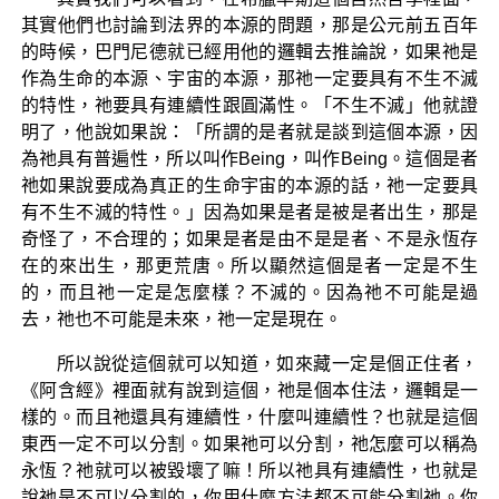
其實他們也討論到法界的本源的問題，那是公元前五百年
的時候，巴門尼德就已經用他的邏輯去推論說，如果祂是
作為生命的本源、宇宙的本源，那祂一定要具有不生不滅
的特性，祂要具有連續性跟圓滿性。「不生不滅」他就證
明了，他說如果說：「所謂的是者就是談到這個本源，因
為祂具有普遍性，所以叫作Being，叫作Being。這個是者
祂如果說要成為真正的生命宇宙的本源的話，祂一定要具
有不生不滅的特性。」因為如果是者是被是者出生，那是
奇怪了，不合理的；如果是者是由不是是者、不是永恆存
在的來出生，那更荒唐。所以顯然這個是者一定是不生
的，而且祂一定是怎麼樣？不滅的。因為祂不可能是過
去，祂也不可能是未來，祂一定是現在。
所以說從這個就可以知道，如來藏一定是個正住者，
《阿含經》裡面就有說到這個，祂是個本住法，邏輯是一
樣的。而且祂還具有連續性，什麼叫連續性？也就是這個
東西一定不可以分割。如果祂可以分割，祂怎麼可以稱為
永恆？祂就可以被毀壞了嘛！所以祂具有連續性，也就是
說祂是不可以分割的，你用什麼方法都不可能分割祂。你