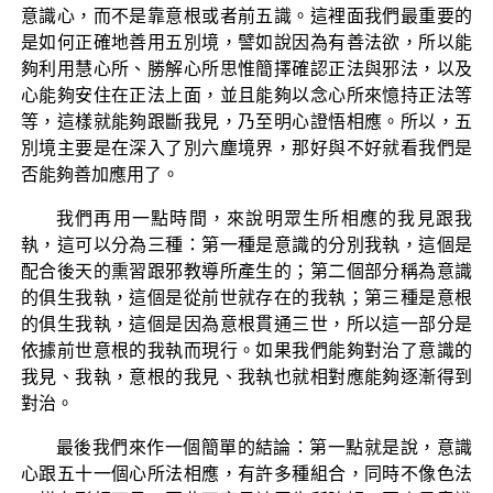
意識心，而不是靠意根或者前五識。這裡面我們最重要的
是如何正確地善用五別境，譬如說因為有善法欲，所以能
夠利用慧心所、勝解心所思惟簡擇確認正法與邪法，以及
心能夠安住在正法上面，並且能夠以念心所來憶持正法等
等，這樣就能夠跟斷我見，乃至明心證悟相應。所以，五
別境主要是在深入了別六塵境界，那好與不好就看我們是
否能夠善加應用了。
我們再用一點時間，來說明眾生所相應的我見跟我
執，這可以分為三種：第一種是意識的分別我執，這個是
配合後天的熏習跟邪教導所產生的；第二個部分稱為意識
的俱生我執，這個是從前世就存在的我執；第三種是意根
的俱生我執，這個是因為意根貫通三世，所以這一部分是
依據前世意根的我執而現行。如果我們能夠對治了意識的
我見、我執，意根的我見、我執也就相對應能夠逐漸得到
對治。
最後我們來作一個簡單的結論：第一點就是說，意識
心跟五十一個心所法相應，有許多種組合，同時不像色法