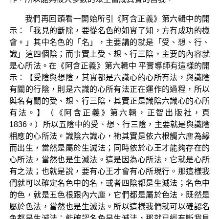
我們再回頭看一開始所引《阿含正義》第六輯中的開
示：「我見的斷除，要從名色的如實了知，方有成功的機
會。」其中名色的「名」，主要講的就是「受、想、行、
識」這四個陰；而事實上受、想、行三陰，主要的內容就
是心所法。在《阿含正義》第六輯中 平實導師有這樣的開
示：【受陰與想陰，其實都是六識心的心所有法，與識陰
有關的行陰，則是六識的心所有法正在運作的過程，所以
與名有關的受、想、行三陰，其實正是識陰六識心的心所
有法。】（《阿含正義》第六輯，正智出版社，頁
1836。）所以五陰中的受、想、行三陰，主要就是與識陰
相應的心所法。識陰六識心，祂其實是依六根觸六塵為緣
而出生，當然是屬於生滅法；同時依於心王才能夠存在的
心所法，當然也是生滅法。這是因為心所法，它就是心所
有之法；也就是說，要有心王才會有心所現行。那這樣我
們就可以確定名色中的名，或者四陰都是生滅法；名色中
的色，就是五色根跟內六塵，它們都是屬於色法，既然是
屬於色法，當然也是生滅法。所以這樣我們就可以確認名
色都是生滅法；能確認名色是生滅法，那就已經有斷我見