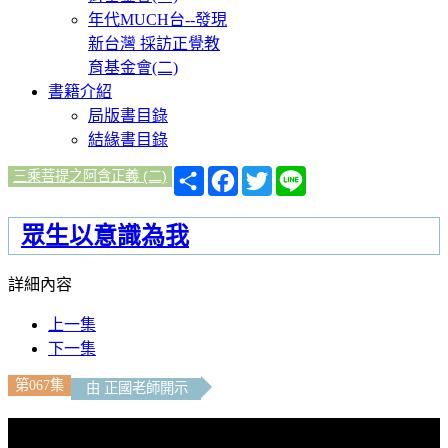
年代MUCH台--發現
新台灣 採訪正覺教
育基金會(二)
書籍介紹
局版書目錄
結緣書目錄
分
Facebook
Twitter
Line
三乘菩提之阿含正義 (二)
享
眾生以意識為我
詳細內容
上一集
下一集
第067集
由 正國老師開示