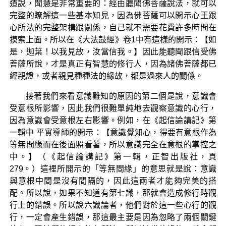
道說，聞慧是非常重要的：經由聽聞佛菩薩說法，就可以
完整的瞭解這一些基本知見，因為佛菩薩可以開示心王跟
心所法的完整架構跟關係，自己就不需要花費許多時間在
摸索上面。所以在《大法鼓經》卷1中有這樣的開示：【如
是，迦葉！以我見故，汝當信我。】因此能聽聞跟信受佛
菩薩所說，才是真正有智慧的修行人，因為諸佛菩薩都已
經親證，或者親見種種法的緣故，都是過來人的關係。
接著我們來看意識難知的原因的第二個是說，意識會
受意根所影響，因此我們很難單純地去觀察意識的心行，
因為意識會受意根左右影響。例如，在《起信論講記》第
一輯中 平實導師的開示：【意識覺知心，得要有意根作為
等無間緣而在後面照看著，所以意識完全在意根的掌控之
中。】（《起信論講記》第一輯，正智出版社，頁
279。）這裡所開示的「等無間緣」的意思就是說：意識
與意根中間是沒有間隔的，因此這兩者才能夠完美的搭
配。所以說，如果不知道有第七識，那就會造成修行時觀
行上的錯誤。所以說六識論者，他們對於這一些心行的觀
行，一定會產生錯誤，那這最主要是因為忽略了兩個關鍵