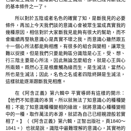
的基本條件之一了。
所以對於五陰或者名色的確實了知，是斷我見的必要
條件，再加上今天我們談的意識心會被眾生當成真實我的
幾種原因，相信對於大家斷我見能夠有很大的幫助，而不
會繼續再堅執意識心是真實不壞之我。而意識心雖然跟五
十一個心所法都能夠相應，有很多的組合與變相，讓眾生
難以捉摸，但是我們只要能夠區分識陰是心王，受、想、
行三陰主要是心所法，因此無論怎麼組合，就是心王與心
所兩類。既然心王是根塵觸為緣而生，是生滅法，當然心
所也是生滅法；因此，名色之名或者四陰終歸是生滅法，
這樣就能逐漸跟斷我見相應。
在《阿含正義》第六輯中 平實導師有這樣的開示：
【他們不知意識的本質，所以就無法了知意識心的種種變
相；不能了知意識種種變相的緣故，就將意識心種種變相
中的一種，取作萬法的本源，就認為自己已經親證般若實
相了。】（《阿含正義》第六輯，正智出版社，頁1840～
1841。）也就是說，識陰中最難理解的意識心，其實祂的