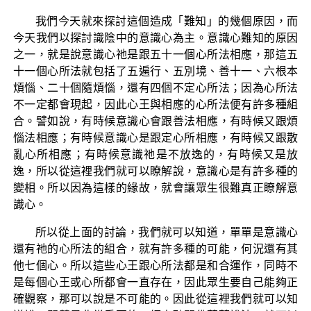
我們今天就來探討這個造成「難知」的幾個原因，而
今天我們以探討識陰中的意識心為主。意識心難知的原因
之一，就是說意識心祂是跟五十一個心所法相應，那這五
十一個心所法就包括了五遍行、五別境、善十一、六根本
煩惱、二十個隨煩惱，還有四個不定心所法；因為心所法
不一定都會現起，因此心王與相應的心所法便有許多種組
合。譬如說，有時候意識心會跟善法相應，有時候又跟煩
惱法相應；有時候意識心是跟定心所相應，有時候又跟散
亂心所相應；有時候意識祂是不放逸的，有時候又是放
逸，所以從這裡我們就可以瞭解說，意識心是有許多種的
變相。所以因為這樣的緣故，就會讓眾生很難真正瞭解意
識心。
所以從上面的討論，我們就可以知道，單單是意識心
還有祂的心所法的組合，就有許多種的可能，何況還有其
他七個心。所以這些心王跟心所法都是和合運作，同時不
是每個心王或心所都會一直存在，因此眾生要自己能夠正
確觀察，那可以說是不可能的。因此從這裡我們就可以知