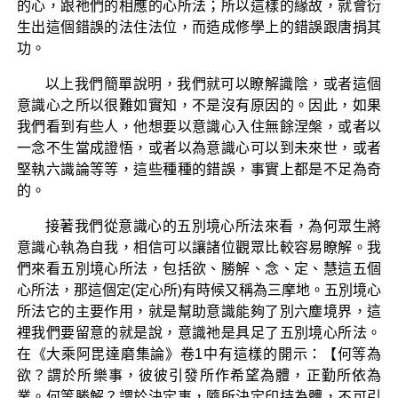
的心，跟祂們的相應的心所法；所以這樣的緣故，就會衍
生出這個錯誤的法住法位，而造成修學上的錯誤跟唐捐其
功。
以上我們簡單說明，我們就可以瞭解識陰，或者這個
意識心之所以很難如實知，不是沒有原因的。因此，如果
我們看到有些人，他想要以意識心入住無餘涅槃，或者以
一念不生當成證悟，或者以為意識心可以到未來世，或者
堅執六識論等等，這些種種的錯誤，事實上都是不足為奇
的。
接著我們從意識心的五別境心所法來看，為何眾生將
意識心執為自我，相信可以讓諸位觀眾比較容易瞭解。我
們來看五別境心所法，包括欲、勝解、念、定、慧這五個
心所法，那這個定(定心所)有時候又稱為三摩地。五別境心
所法它的主要作用，就是幫助意識能夠了別六塵境界，這
裡我們要留意的就是說，意識祂是具足了五別境心所法。
在《大乘阿毘達磨集論》卷1中有這樣的開示：【何等為
欲？謂於所樂事，彼彼引發所作希望為體，正勤所依為
業。何等勝解？謂於決定事，隨所決定印持為體，不可引