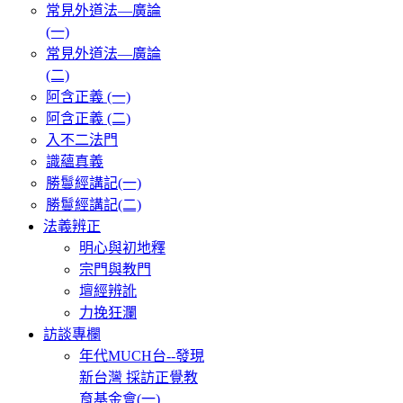
常見外道法—廣論
(一)
常見外道法—廣論
(二)
阿含正義 (一)
阿含正義 (二)
入不二法門
識蘊真義
勝鬘經講記(一)
勝鬘經講記(二)
法義辨正
明心與初地釋
宗門與教門
壇經辨訛
力挽狂瀾
訪談專欄
年代MUCH台--發現
新台灣 採訪正覺教
育基金會(一)