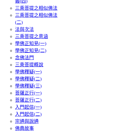
義(四)
三乘菩提之相似佛法
三乘菩提之相似佛法
(二)
法與次法
三乘菩提之意涵
學佛正知見(一)
學佛正知見(二)
念佛法門
三乘菩提概說
學佛釋疑(一)
學佛釋疑(二)
學佛釋疑(三)
菩薩正行(一)
菩薩正行(二)
入門起信(一)
入門起信(二)
宗通與說通
佛典故事