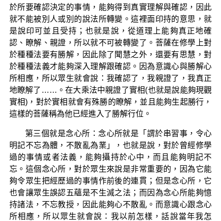
於所要確認決定的事情，能夠得到真實理解與確認，因此
就不能被別人或別的說法所轉變。這裡面印持的意思，就
是說印可並且受持；也就是說，從道理上能夠真正地確
認、瞭解、親證，所以就不可被轉變了。菩薩在修學上對
於種種法要有勝解，因此除了聞慧之外，還要有思慧，對
於種種法義才能夠深入理解跟確認。因為意識心與勝解心
所相應，所以眾生就會說：我確認了，我親證了，我真正
地瞭解了……。在大乘法中親證了實相(也就是說能夠現觀
實相)，對於實相就會有殊勝的瞭解，並且能夠生起勝行，
這樣的菩薩稱為他已經進入了勝解行位。
第三個就是念心所：念心所就是「謂於串習事，令心
明記不忘為體，不散亂為業」，也就是說，對於曾經修學
過的事情或者法義，能夠攝持於心中，而且能夠明記不
忘。這個念心所，對於眾生來說是非常重要的，因為它能
夠令眾生把經歷過的事情作前後的連貫；但是念心所，它
也會讓眾生誤認五蘊是不生滅之法；而因為念心所能夠憶
持諸法，不忘教授，因此能夠心不散亂。而意識心跟念心
所相應，所以眾生就會說：我以前怎樣，話說當年我怎