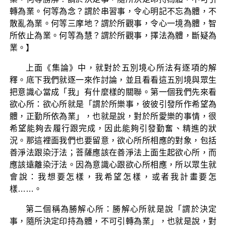
轉為業。何等為念？謂於串習事，令心明記不忘為體，不
散亂為業。何等三摩地？謂於所觀事，令心一境為體，智
所依止為業。何等為慧？謂於所觀事，擇法為體，斷疑為
業。】
上面《集論》中，就對於五別境心所法有逐項的解
釋。底下我們就逐一來作討論，並且看看這五別境與眾生
把意識心當成「我」有什麼樣的關聯。第一個我們先來看
欲心所：欲心所就是「謂於所樂事，彼彼引發所作希望為
體，正勤所依為業」，也就是說，對於所愛樂的事情，很
希望能夠去履行跟完成，因此能夠引發勤奮、精進的狀
況。那這裡面我們也要留意，欲心所所相應的對象，包括
善淨法跟染汙法；菩薩應該在善淨法上面生起欲心所，而
應該遠離染汙法。因為意識心跟欲心所相應，所以眾生就
會說：我想要怎樣，我希望怎樣，或者我計畫要怎
樣……。
第二個稱為勝解心所：勝解心所就是說「謂於決定
事，隨所決定印持為體，不可引轉為業」，也就是說，對