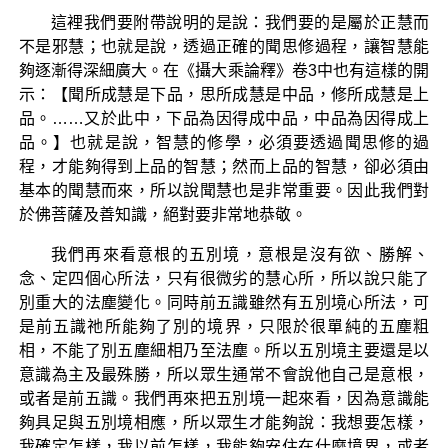
這裡我們要附帶說明的是說：我們要的是屬於正慧而
不是邪慧；也就是說，透過正確的聞思修過程，讓智慧能
夠逐漸得深細廣大。在《攝大乘論釋》卷3中也有這樣的開
示：【聞所成慧是下品，思所成慧是中品，修所成慧是上
品。……又於此中，下品為因得成中品，中品為因得成上
品。】也就是說，智慧的修學，必須要透過聞思修的過
程，才能夠得到上品的智慧；然而上品的智慧，卻必須由
基本的聞慧而來，所以說聞慧也是非常重要。因此我們對
於佛菩薩及善知識，絕對要非常地恭敬。
我們再來看意根的五別境，意根是沒有欲、勝解、
念、定四個心所法，只有很微劣的慧心所，所以說只能了
別重大的法塵變化。同時前五識雖然有五別境心所法，可
是前五識祂所能夠了別的境界，只限於很單純的五塵粗
相，不能了別五塵細相乃至法塵。所以五別境主要還是以
意識為主及最殊勝，所以眾生通常不會說他自己是意根，
或者是前五識。我們再來把五別境一起來看，因為意識能
夠具足與五別境相應，所以眾生才能夠說：我想要怎樣，
我確定怎樣，我以前怎樣，我能夠安住在什麼境界，或者