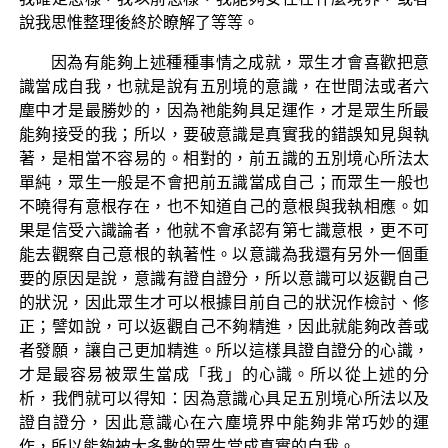
說我思惟整理後終於瞭解了等等。
因為有能夠上述種種事情之成就，眾生才會喜歡把意
識當成自我，也就是說有五別境的意識，在世間法或者六
塵中才是最勝妙的，因為祂能夠具足運作，才是眾生所最
能夠接受的我；所以，要破意識是真實我的錯誤知見與執
著，是相當不容易的。相對的，前五識的五別境心所法太
單純，眾生一般是不會把前五識當成自己；而眾生一般也
不曉得有意根存在，也不知道自己的意根與我執相應。如
果是信受六識論者，他就不會承認有第七識意根，更不可
能去觀察自己意根的執著性。以意識為我還有另外一個重
要的原因是說，意識有證自證分，所以意識可以返觀自己
的狀況，因此眾生才可以根據目前自己的狀況作檢討、修
正；譬如說，可以返觀自己不夠精進，因此就能夠改善或
者發願，讓自己更加精進。所以這樣具證自證分的心識，
才是最容易被眾生當成「我」的心識。所以從上述的分
析，我們就可以得知：因為意識心具足五別境心所法以及
證自證分，因此意識心在六塵境界中能夠非常巧妙的運
作，所以能夠被大多數的眾生當成真實的自我。