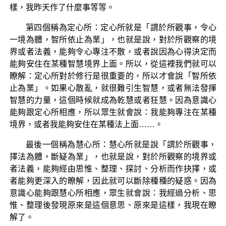
樣，我昨天作了什麼事等等。
第四個稱為定心所：定心所就是「謂於所觀事，令心
一境為體，智所依止為業」，也就是說，對於所觀察的境
界或者法義，能夠令心專注不散，或者說因為心得決定而
能夠安住在某種智慧境界上面。所以，從這裡我們就可以
瞭解：定心所對於修行是很重要的，所以才會說「智所依
止為業」。如果心散亂，就很難引生智慧，或者無法發揮
智慧的力量，這個時候就成為乾慧或者狂慧。因為意識心
能夠跟定心所相應，所以眾生就會說：我能夠專注在某種
境界，或者我能夠安住在某種法上面……。
最後一個稱為慧心所：慧心所就是說「謂於所觀事，
擇法為體，斷疑為業」，也就是說，對於所觀察的境界或
者法義，能夠經由思惟、整理、探討、分析而作抉擇，或
者能夠更深入的瞭解，因此就可以斷除種種的疑惑。因為
意識心能夠跟慧心所相應，眾生就會說：我經過分析、思
惟、整理後發現原來是這個意思、原來是這樣，我現在瞭
解了。