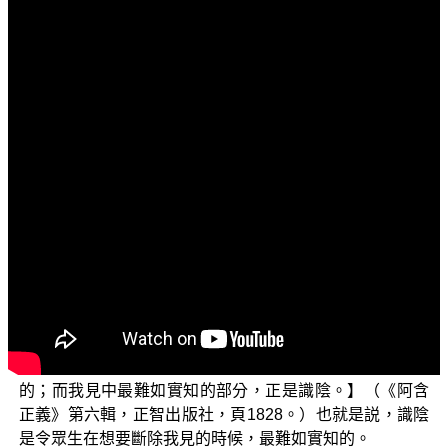
文字內容
各位菩薩：阿彌陀佛！
歡迎大家收看「三乘菩提之阿含正義——兼論唯識學
的最早根據」節目。今天我們要跟諸位菩薩一起來探討有
關〈眾生以意識為我〉這個題目，這個議題在修學上是屬
於非常重要的知見，今天的探討內容，主要是在說明為何
大多數的眾生會以意識為我，以及因為這樣而引生出的一
些問題，這個法義對於修學者來說是非常重要的基本知
見。
一開始我們先來看在《阿含正義》第六輯中 平實導師
的開示：【我見的斷除，要從名色的如實了知，方有成功
的機會；若不如實了知名色的內容，絕無可能斷除我見
的；而我見中最難如實知的部分，正是識陰。】（《阿含
正義》第六輯，正智出版社，頁1828。）也就是説，識陰
是令眾生在想要斷除我見的時候，最難如實知的。