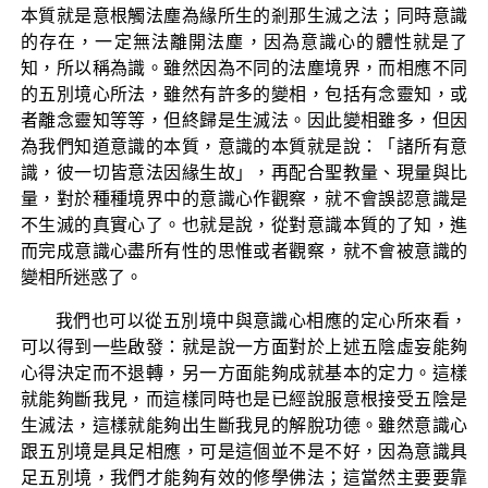
本質就是意根觸法塵為緣所生的剎那生滅之法；同時意識
的存在，一定無法離開法塵，因為意識心的體性就是了
知，所以稱為識。雖然因為不同的法塵境界，而相應不同
的五別境心所法，雖然有許多的變相，包括有念靈知，或
者離念靈知等等，但終歸是生滅法。因此變相雖多，但因
為我們知道意識的本質，意識的本質就是說：「諸所有意
識，彼一切皆意法因緣生故」，再配合聖教量、現量與比
量，對於種種境界中的意識心作觀察，就不會誤認意識是
不生滅的真實心了。也就是說，從對意識本質的了知，進
而完成意識心盡所有性的思惟或者觀察，就不會被意識的
變相所迷惑了。
我們也可以從五別境中與意識心相應的定心所來看，
可以得到一些啟發：就是說一方面對於上述五陰虛妄能夠
心得決定而不退轉，另一方面能夠成就基本的定力。這樣
就能夠斷我見，而這樣同時也是已經說服意根接受五陰是
生滅法，這樣就能夠出生斷我見的解脫功德。雖然意識心
跟五別境是具足相應，可是這個並不是不好，因為意識具
足五別境，我們才能夠有效的修學佛法；這當然主要要靠