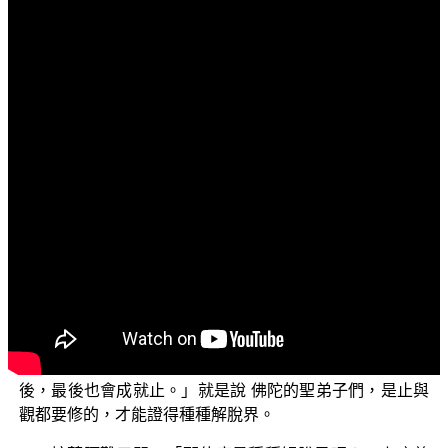
文字內容
各位菩薩：阿彌陀佛！
歡迎各位菩薩繼續收看「三乘菩提之阿含正義--兼論唯
識學的最早根據」。我們這一集再繼續來探討「無為
界」，無為界有時被稱為解脫界，所以解脫界必然是無為
界，有時又叫作斷界、無欲界、滅界。
在《雜阿含經》卷17裡面有這樣的記載：有一次阿難
尊者，到一位名字叫作上座的尊者的地方，阿難問上座
說：「出家的比丘平常在思惟時，應該專精思惟什麼
法？」這位上座尊者就回答說：「應當以兩個法來專精思
惟，就是所謂的『止』與『觀』；那麼在修習、多修習了
止之後，最後會成就觀，反過來在修習、多修習了觀之
後，最後也會成就止。」就是說 佛陀的聖弟子們，是止與
觀都要修的，才能證得種種解脫界。