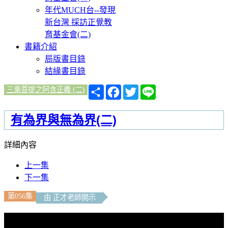
年代MUCH台--發現
新台灣 採訪正覺教
育基金會(二)
書籍介紹
局版書目錄
結緣書目錄
分
Facebook
Twitter
Line
三乘菩提之阿含正義 (二)
享
有為界與無為界(二)
詳細內容
上一集
下一集
第056集
由 正才老師開示