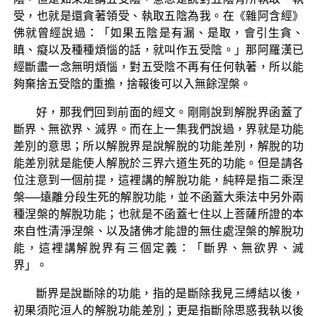
受，也就是還貪著領受、執取五陰為我。在《雜阿含經》
佛就曾經說過：「如果五陰是有漏、是取，會引生貪、
瞋、癡以及種種煩惱的話，就叫作五受陰。」那阿羅漢已
經斷盡一念無明煩惱，對五受陰不再有任何執著，所以能
夠棄捨五受陰的重擔，捨報後可以入無餘涅槃。
好，那我們回到前面的經文。剛剛說到解脫界函蓋了
斷界、無欲界、滅界。而在上一集我們說過，界就是功能
差別的意思；所以解脫界是說解脫的功能差別，解脫的功
能差別就是能使人解脫於三界六道生死的功能。但是請各
位注意到一個前提，這裡講的解脫功能，純粹是指二乘涅
槃──遠離分段生死的解脫功能，並不函蓋大乘法中另外兩
種涅槃的解脫功能；也就是不函蓋七住以上菩薩所證的本
來自性清淨涅槃、以及諸佛才能證的無住處涅槃的解脫功
能，這裡講解脫界有三個定義：「斷界、無欲界、滅
界」。
斷界是說斷除的功能，指的是斷除我見三縛結以後，
初果須陀洹人的解脫功能差別；更是指斷除思惑我執以後