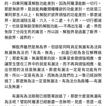
的，四果阿羅漢解脫功能差別，因為阿羅漢能斷一切行。
那麼無欲界，是說能夠離開種種欲的功能差別，也就是三
果阿那含人以上，有解脫於欲界煩惱的功能差別。那麼滅
界，是說滅除五蘊、六入、十二處、十八界，一切行都滅
了，也就是無餘涅槃的解脫功能──不再出生蘊、處、界而
免除了分段生死的痛苦。所以說，解脫界是函蓋了斷界、
無欲界、滅界的。
解脫界雖然是無為界，但卻是同時具足無漏有為法與
無漏無為法的「有為、無為」，前面已經為各位解釋過
了；那麼有漏、無漏簡單的說，如果是會跟煩惱相應、會
讓眾生墮在三界中的就是有漏法，而不再與煩惱相應、能
出世間的法就是無漏法。那麼有漏法一定是有功能有作
用，所以一定是有為法，而無為法我們在上一集已經說明
過了；那麼無為法一定是無漏法，有為法分為兩種──有漏
以及無漏。
有漏有為法剛剛已經簡單說過了，那麼什麼是無漏有
為法呢？譬如阿羅漢已經斷盡一念無明－見惑、思惑－成