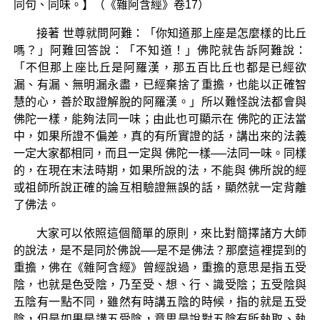
同句、同味。】（《雜阿含經》卷17）
接著 世尊就問阿難：「你知道那上座是怎麼樣的比丘
嗎？」阿難回答說：「不知道！」佛陀就告訴阿難說：
「不但那上座比丘是阿羅漢，那五百比丘也都是已經欲
漏、有漏、無明漏永盡，已經棄捨了重擔，也能以正確智
慧的心，善於取證解脫的阿羅漢。」所以難怪說法都會與
佛陀一樣，能夠法同一味；由此也可顯示在 佛陀的正法當
中，如果所證不偏差，真的有所實證的話，講出來的法義
一定大家都相同，而且一定與 佛陀一樣──法同一味。同樣
的，在現在末法時期，如果所說的法，不能與 佛所說的經
或祖師所說正確的論互相驗證無誤的話，顯然就一定背離
了佛法。
大家可以依照這個簡單的原則，來比對簡擇諸方大師
的說法，是不是同於佛說──是不是佛法？那麼這裡提到的
重擔，佛在《雜阿含經》曾經說過，重擔的意思是指五受
陰，也就是色受陰，乃至受、想、行、識受陰；五受陰與
五陰有一點不同，雖然有時講五陰的時候，指的就是五受
陰，但是如果是講五受陰，意思是說對五陰有所執取、執