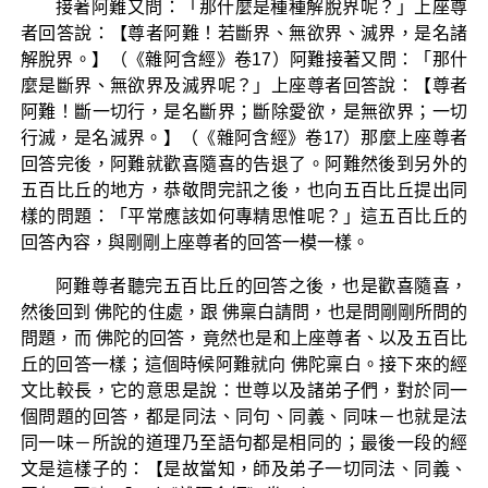
接著阿難又問：「那什麼是種種解脫界呢？」上座尊
者回答說：【尊者阿難！若斷界、無欲界、滅界，是名諸
解脫界。】（《雜阿含經》卷17）阿難接著又問：「那什
麼是斷界、無欲界及滅界呢？」上座尊者回答說：【尊者
阿難！斷一切行，是名斷界；斷除愛欲，是無欲界；一切
行滅，是名滅界。】（《雜阿含經》卷17）那麼上座尊者
回答完後，阿難就歡喜隨喜的告退了。阿難然後到另外的
五百比丘的地方，恭敬問完訊之後，也向五百比丘提出同
樣的問題：「平常應該如何專精思惟呢？」這五百比丘的
回答內容，與剛剛上座尊者的回答一模一樣。
阿難尊者聽完五百比丘的回答之後，也是歡喜隨喜，
然後回到 佛陀的住處，跟 佛稟白請問，也是問剛剛所問的
問題，而 佛陀的回答，竟然也是和上座尊者、以及五百比
丘的回答一樣；這個時候阿難就向 佛陀稟白。接下來的經
文比較長，它的意思是說：世尊以及諸弟子們，對於同一
個問題的回答，都是同法、同句、同義、同味－也就是法
同一味－所說的道理乃至語句都是相同的；最後一段的經
文是這樣子的：【是故當知，師及弟子一切同法、同義、