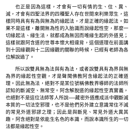
也正是因為這樣，才會有一切有情的生、住、異、
滅，才會有四聖法界的四種聖人存在世間來利樂眾生，這
樣同時具有有為與無為的緣起法，才是正確的緣起法。如
果不是這樣，離開無為性的入胎識而說緣起性空，那麼一
切緣起法、緣生法，就都成為無因而唯緣生起的外道見；
這樣就跟阿含道的世尊本懷大相違背，這個道理在前面講
到十因緣觀與十二因緣觀的關聯的時候，已經有老師為各
位解說過了。
所以說雙具無為法與有為法，或者說雙具有為界與無
為界的緣起性空觀，才是聲聞佛教阿含緣起法的正確道
理。因此無為法，絕對不是某位號稱佛教界導師的法師所
認知的斷滅空、無常空。阿含解脫道的緣起性空真實義，
也絕對不是這位法師等人所說──藏密外道應成派中觀斷滅
本質的一切法空邪理，也不是他們另外建立意識常住不滅
的常見外道邪謬之理；因此是與斷見、常見外道大異其
趣，阿含絕對是依能生名色的本識，而說本識所生的一切
法都是緣起性空。