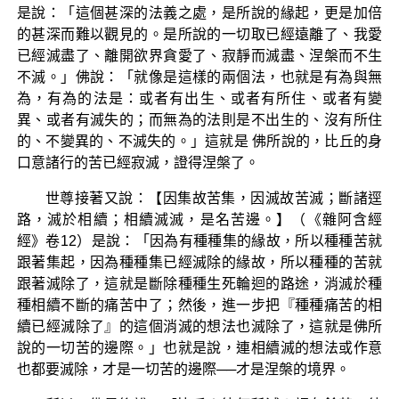
是說：「這個甚深的法義之處，是所說的緣起，更是加倍
的甚深而難以觀見的。是所說的一切取已經遠離了、我愛
已經滅盡了、離開欲界貪愛了、寂靜而滅盡、涅槃而不生
不滅。」佛說：「就像是這樣的兩個法，也就是有為與無
為，有為的法是：或者有出生、或者有所住、或者有變
異、或者有滅失的；而無為的法則是不出生的、沒有所住
的、不變異的、不滅失的。」這就是 佛所說的，比丘的身
口意諸行的苦已經寂滅，證得涅槃了。
世尊接著又說：【因集故苦集，因滅故苦滅；斷諸逕
路，滅於相續；相續滅滅，是名苦邊。】（《雜阿含經
經》卷12）是說：「因為有種種集的緣故，所以種種苦就
跟著集起，因為種種集已經滅除的緣故，所以種種的苦就
跟著滅除了，這就是斷除種種生死輪迴的路途，消滅於種
種相續不斷的痛苦中了；然後，進一步把『種種痛苦的相
續已經滅除了』的這個消滅的想法也滅除了，這就是佛所
說的一切苦的邊際。」也就是說，連相續滅的想法或作意
也都要滅除，才是一切苦的邊際──才是涅槃的境界。