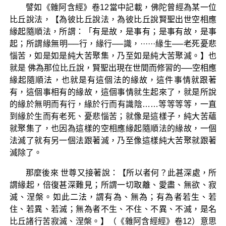
譬如《雜阿含經》卷12當中記載，佛陀曾經為某一位
比丘說法，【為彼比丘說法，為彼比丘說賢聖出世空相應
緣起隨順法，所謂：「有是故，是事有；是事有故，是事
起；所謂緣無明──行，緣行──識，······緣生──老死憂悲
惱苦，如是如是純大苦聚集，乃至如是純大苦聚滅。】也
就是 佛為那位比丘說，賢聖出現在世間而修習的──空相應
緣起隨順法，也就是有這個法的緣故，這件事情就跟著
有，這個事相有的緣故，這個事情就生起來了，就是所說
的緣於無明而有行，緣於行而有識陰……等等等等，一直
到緣於生而有老死、憂悲惱苦；就像是這樣子，純大苦蘊
就聚集了，也因為這樣的空相應緣起隨順法的緣故，一個
法滅了就有另一個法跟著滅，乃至像這樣純大苦聚就跟著
滅除了。
那麼後來 世尊又接著說：【所以者何？此甚深處，所
謂緣起，倍復甚深難見；所謂一切取離、愛盡、無欲、寂
滅、涅槃。如此二法，謂有為、無為；有為者若生、若
住、若異、若滅；無為者不生、不住、不異、不滅，是名
比丘諸行苦寂滅、涅槃。】（《雜阿含經經》卷12）意思