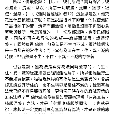
所以，佛最後說：【比丘！彼何所滅？謂有餘苦；彼
若滅止，清涼、息沒，所謂一切取滅、愛盡、無欲、寂
滅、涅槃。】（《雜阿含經經》卷12）這意思是說，他究
竟是什麼被滅除了呢？這是說最後剩下的苦，他假使滅除
了最後剩下的苦－清涼而無熱惱，煩惱息沒而不再起心貪
著我與我所－就是所說的：「一切取都滅除、貪愛已經斷
盡，同時不再有欲界法的欲望──寂靜而滅盡，證得涅
槃。」既然這裡 佛說：無為法是不生也不滅，顯然這個法
是一直都在的常住法；而正當有為法在生、住、異、滅的
時候，祂仍然是不生、不住、不異、不滅的存在著。
也就是說，無為法是與有為法同時並存的，而生、
住、異、滅的緣起法就已經很難理解了，所以也難怪眾生
不能如實觀察，種種現象界的有為法是生滅變異的，會誤
認意識或其所住的一念不生境界是常住不滅的；緣起有為
法就已經不容易觀察理解，更何況同時存在的寂滅涅槃的
無為法呢？而 佛說能夠像這樣如實觀察理解「有為無為、
緣起涅槃」之法，才是「空相應緣起隨順法」；也就是
說，緣起法一定要同時具有無為與有為法，才是正確的緣