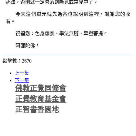
起法，否則就一定會落到斷見或常見中了。
今天這個單元就先為各位說明到這裡，謝謝您的收
看。
祝福您：色身康泰、學法無礙、早證菩提。
阿彌陀佛！
點擊數：2670
上一集
下一集
佛教正覺同修會
正覺教育基金會
正智書香園地