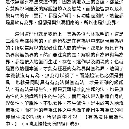
是依無漏有為法來運作的；因為初地以上的菩薩，都至少
有慧解脫阿羅漢的解脫證境以及智慧，而這些智慧以及利
樂有情的身口意行，都是有作用、有功能差別的，這些都
是屬於有為界，但卻是與無漏相應的，所以也是無為界。
這個道理也就是我們上一集為各位菩薩說明的，這是
三乘聖者都共有的，而他們都是在有為界中來顯現無為界
的；所以當解脫的聖者住在人間的時候，都是同時具有有
為界與無為界的。然而要注意的是：解脫的有為界與無為
界，都是依入胎識而生起、存在、運作以及顯現的；也就
是要依這個本識，才能有種種的有為界與無為界，離開了
本識就沒有有為、無為可以說了。而緣起法也必須是雙
具，也就是同時具有有為法與無為法，才是正確的緣起
法。有為法是緣生法，都是要藉緣才能生起的法，也是無
為性的入胎識所出生的生滅法；而無為法是入胎識自身的
涅槃性、解脫性、不執著性、不生滅性，是由於有入胎識
無為法，而在祂的無為法性之中含攝了能出生有為法的種
種緣生法的功能，所以經中才說：【有為法住無為性
中。】（《勝思惟梵天所問經》卷5）