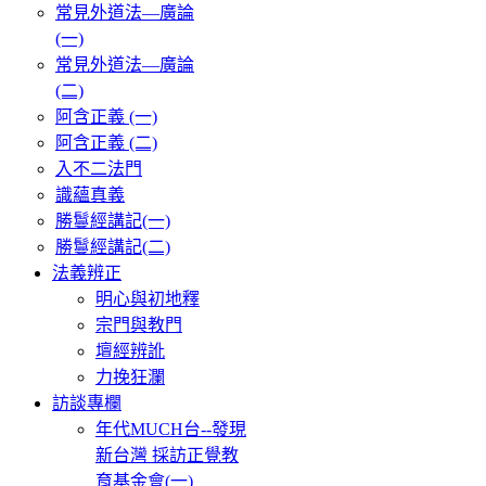
常見外道法—廣論
(一)
常見外道法—廣論
(二)
阿含正義 (一)
阿含正義 (二)
入不二法門
識蘊真義
勝鬘經講記(一)
勝鬘經講記(二)
法義辨正
明心與初地釋
宗門與教門
壇經辨訛
力挽狂瀾
訪談專欄
年代MUCH台--發現
新台灣 採訪正覺教
育基金會(一)