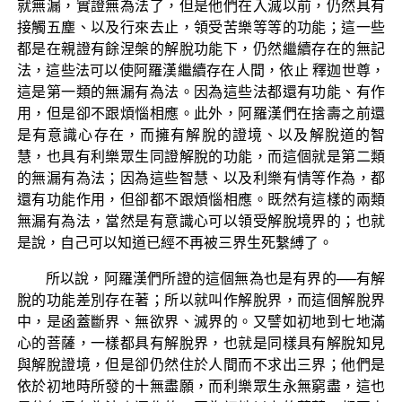
就無漏，實證無為法了，但是他們在入滅以前，仍然具有
接觸五塵、以及行來去止，領受苦樂等等的功能；這一些
都是在親證有餘涅槃的解脫功能下，仍然繼續存在的無記
法，這些法可以使阿羅漢繼續存在人間，依止 釋迦世尊，
這是第一類的無漏有為法。因為這些法都還有功能、有作
用，但是卻不跟煩惱相應。此外，阿羅漢們在捨壽之前還
是有意識心存在，而擁有解脫的證境、以及解脫道的智
慧，也具有利樂眾生同證解脫的功能，而這個就是第二類
的無漏有為法；因為這些智慧、以及利樂有情等作為，都
還有功能作用，但卻都不跟煩惱相應。既然有這樣的兩類
無漏有為法，當然是有意識心可以領受解脫境界的；也就
是說，自己可以知道已經不再被三界生死繫縛了。
所以說，阿羅漢們所證的這個無為也是有界的──有解
脫的功能差別存在著；所以就叫作解脫界，而這個解脫界
中，是函蓋斷界、無欲界、滅界的。又譬如初地到七地滿
心的菩薩，一樣都具有解脫界，也就是同樣具有解脫知見
與解脫證境，但是卻仍然住於人間而不求出三界；他們是
依於初地時所發的十無盡願，而利樂眾生永無窮盡，這也