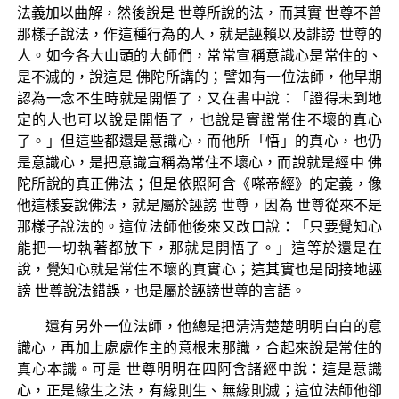
法義加以曲解，然後說是 世尊所說的法，而其實 世尊不曾
那樣子說法，作這種行為的人，就是誣賴以及誹謗 世尊的
人。如今各大山頭的大師們，常常宣稱意識心是常住的、
是不滅的，說這是 佛陀所講的；譬如有一位法師，他早期
認為一念不生時就是開悟了，又在書中說：「證得未到地
定的人也可以說是開悟了，也說是實證常住不壞的真心
了。」但這些都還是意識心，而他所「悟」的真心，也仍
是意識心，是把意識宣稱為常住不壞心，而說就是經中 佛
陀所說的真正佛法；但是依照阿含《嗏帝經》的定義，像
他這樣妄說佛法，就是屬於誣謗 世尊，因為 世尊從來不是
那樣子說法的。這位法師他後來又改口說：「只要覺知心
能把一切執著都放下，那就是開悟了。」這等於還是在
說，覺知心就是常住不壞的真實心；這其實也是間接地誣
謗 世尊說法錯誤，也是屬於誣謗世尊的言語。
還有另外一位法師，他總是把清清楚楚明明白白的意
識心，再加上處處作主的意根末那識，合起來說是常住的
真心本識。可是 世尊明明在四阿含諸經中說：這是意識
心，正是緣生之法，有緣則生、無緣則滅；這位法師他卻