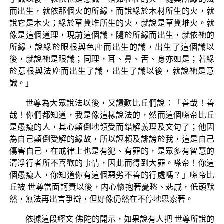
而出生，就依那個火的所緣，而說緣於木材所生的火，就
說它是木火；緣於草糞堆所生的火，就說是草糞堆火。就
像是這個道理，現前這個識，隨於所緣而出生，就依祂的
所緣，說緣於眼根與色塵而出生的識，出生了這個識以
後，就說祂是眼識；同理，耳、鼻、舌、身亦如是；若緣
於意根與法塵而出生了識，出生了識以後，就說祂是意
識。」
世尊為大眾說法以後，又讚歎比丘們說：「善哉！善
哉！你們都知道，我是像這樣說法的，然而這個嗏帝比丘
是愚癡的人，其心顛倒地領受而錯解義理及文句了；他因
為自己顛倒受解的緣故，所以誣賴及誹謗於我，這是自己
傷害自己，在戒律上也是有犯、有罪的，是眾多有智慧的
清淨行者所不喜歡的事情，因此而得到大罪。嗏帝！你這
個愚癡人，你知道你有這個惡劣不善的行處嗎？」嗏帝比
丘被 世尊當面訶責以後，内心懷抱著憂愁、悲戚，低頭默
然，無法再出言爭辯，但好像仍然在不停地思索著。
依據這段經文 佛陀的開示，如果說有人把 世尊所說的