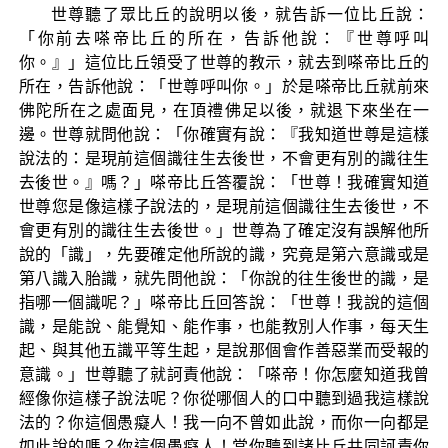
世尊聽了眾比丘的說明以後，就告訴一位比丘說：
「你前去嗏帝比丘的所在，告訴他說：『世尊呼叫
你。』」這位比丘領受了世尊的教示，就去到嗏帝比丘的
所在，告訴他說：「世尊呼叫你。」於是嗏帝比丘就前來
佛陀所在之處面見，在頂禮佛足以後，就退下來坐在一
邊。世尊就問他說：「你確實有說：『我知道世尊是這樣
說法的：是現前這個識往生去後世，不會更有別的識往生
去後世。』嗎？」嗏帝比丘答覆說：「世尊！我確實知道
世尊您是像這樣子說法的，是現前這個識往生去後世，不
會更有別的識往生去後世。」世尊為了確定沒有誤解他所
說的「識」，先要確定他所說的識，究竟是第六意識或是
第八識入胎識，就先問他說：「你說的往生後世的識，是
指哪一個識呢？」嗏帝比丘回答說：「世尊！我說的這個
識，是能說、能覺知、能作事，也能教別人作事，每天生
起、與其他五識平等生起，是說那個會作善惡業而受報的
意識。」世尊聽了就訶責他說：「嗏帝！你怎麼知道我曾
經像你這樣子說法呢？你從哪個人的口中聽到過我這樣說
法的？你這個愚癡人！我一向不曾如此說，而你一向都是
如此說的嗎？你這個愚癡人！當你聽到諸比丘共同訶責你