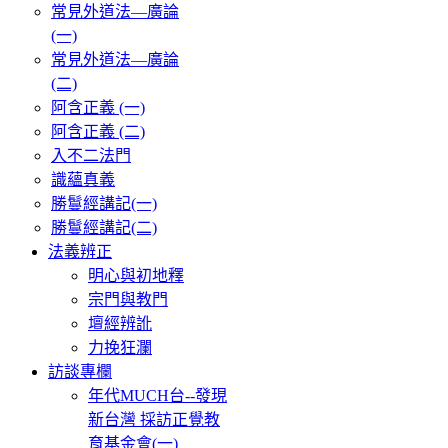
常見外道法—廣論
(一)
常見外道法—廣論
(二)
阿含正義 (一)
阿含正義 (二)
入不二法門
識蘊真義
勝鬘經講記(一)
勝鬘經講記(二)
法義辨正
明心與初地釋
宗門與教門
壇經辨訛
力挽狂瀾
訪談專欄
年代MUCH台--發現
新台灣 採訪正覺教
育基金會(一)