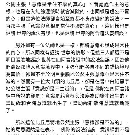
公開主張「意識是常住不壞的真心」。而處處作主的意
根，也是在入無餘涅槃時就會滅除的，也同樣是虛妄不實
的心；但是這位法師卻自始至終都不肯改變他的說法，一
直都主張「意識與意根是常住不壞的真心」，這同樣也是
誣謗 世尊的說法有誤，也是誣謗 世尊的阿含道法義錯誤。
另外還有一位法師也是一樣，都將意識心說成是常住
的真心，所以同樣有誣謗 世尊的情形。但這三人都還不是
明目張膽地誣謗 世尊在四阿含諸經中的說法錯誤，因為他
們雖然都墮入意識境界中，主張他們各自不同的錯悟境界
為真悟，卻還不至於明目張膽地公然主張意識心是常住不
滅的。然而有一位大山頭的比丘尼，卻是在書中白紙黑字
地公然主張「意識卻是不生滅的」，但是 佛陀在四阿含諸
經中所說的卻是：意識是藉意根與法塵為助緣才出生的，
當助緣和合時意識就出生了，當助緣離散時意識就斷滅
了。
所以這位比丘尼特地公然主張「意識卻是不滅的」，
她的意思顯然是在表示— 佛陀的說法錯誤—意識絕對不是