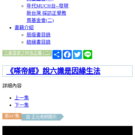
年代MUCH台--發現
新台灣 採訪正覺教
育基金會(二)
書籍介紹
局版書目錄
結緣書目錄
分
Facebook
Twitter
Line
三乘菩提之阿含正義 (二)
享
《嗏帝經》說六識是因緣生法
詳細內容
上一集
下一集
第047集
由 正元老師開示