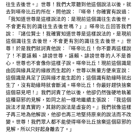
往生去後世。』世尊！我們大眾聽到他這個說法以後，就
去到嗏帝比丘的所在，問他說：『嗏帝！你確實有說過：
「我知道世尊是這樣說法的：是現前這個識往生去後世，
不會更有別的識往生去後世嗎？」』嗏帝比丘回答我們
說：『諸位賢士！我確實知道世尊是這樣說法的，是現前
這個識往生去後世，不會更有別的識往生去後世。』世
尊！於是我們就訶責他說：『嗏帝比丘！你不要再這樣說
了！不要誣賴、誹謗世尊，誣賴、誹謗世尊的人不是善
心，世尊也不會像你這樣子說。嗏帝比丘！現前這個識是
由因與緣具足的緣故而生起的，世尊以無量方便來宣說：
這個識是具足了因與緣才能生起的；這個識有助緣時就出
生了，沒有助緣時就會斷滅。嗏帝比丘！你最好趕快捨棄
這個惡見吧！』我們訶責了他以後，他卻仍然強硬地執著
這種惡邪的見解，如同之前一樣地繼續主張說：『我這個
說法才是真實的，其餘的說法是虛妄的。』我們就像這樣
子再三地為他解說，他卻也再三地堅持原來的說法而不改
變。世尊！我們眾人都不能使得嗏帝比丘捨棄這個惡邪的
見解，所以只好起身離去了。」