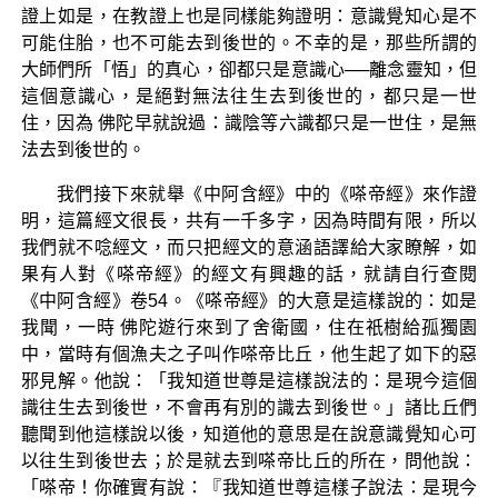
證上如是，在教證上也是同樣能夠證明：意識覺知心是不
可能住胎，也不可能去到後世的。不幸的是，那些所謂的
大師們所「悟」的真心，卻都只是意識心──離念靈知，但
這個意識心，是絕對無法往生去到後世的，都只是一世
住，因為 佛陀早就說過：識陰等六識都只是一世住，是無
法去到後世的。
我們接下來就舉《中阿含經》中的《嗏帝經》來作證
明，這篇經文很長，共有一千多字，因為時間有限，所以
我們就不唸經文，而只把經文的意涵語譯給大家瞭解，如
果有人對《嗏帝經》的經文有興趣的話，就請自行查閱
《中阿含經》卷54。《嗏帝經》的大意是這樣說的：如是
我聞，一時 佛陀遊行來到了舍衛國，住在祇樹給孤獨園
中，當時有個漁夫之子叫作嗏帝比丘，他生起了如下的惡
邪見解。他說：「我知道世尊是這樣說法的：是現今這個
識往生去到後世，不會再有別的識去到後世。」諸比丘們
聽聞到他這樣說以後，知道他的意思是在說意識覺知心可
以往生到後世去；於是就去到嗏帝比丘的所在，問他說：
「嗏帝！你確實有說：『我知道世尊這樣子說法：是現今