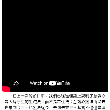
文字內容
各位菩薩：阿彌陀佛！
歡迎您收看「三乘菩提之阿含正義──兼論唯識學的最
早根據」，本節目是平實導師所著作的《阿含正義──唯識
學探源》一書的導讀，在前幾次的節目中，我們探討到這
本書的第九章第十節「離心、意、識故名涅槃」的部分，
主要是藉由經論來說明，大乘法和二乘法中對「心、意、
識」說法的不同。大乘經論中所說的「心、意、識」，是
說第八識如來藏為心、第七識意根為意、第六識或前六識
為識；而二乘經論中所說的「心、意、識」，則都是指意
識一心的差別相。兩者的說法大不相同，我們今天還是會
針對「離心、意、識故名涅槃」這個議題繼續作說明。
在上一次的節目中，我們已經從理證上說明了意識心
是因緣所生的生滅法，而不是常住法；意識心無法由過去
世來到今世，也無法從今世去到未來世。其實不僅僅是理