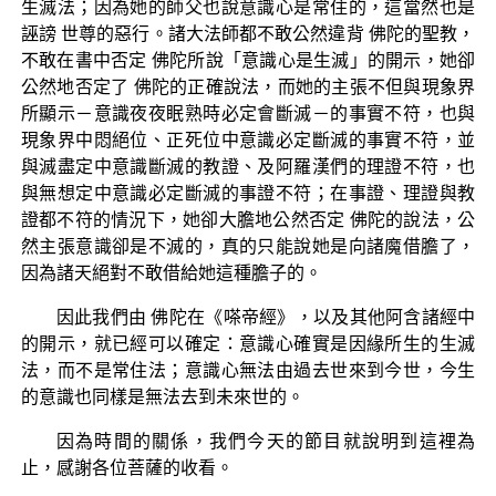
生滅法；因為她的師父也說意識心是常住的，這當然也是
誣謗 世尊的惡行。諸大法師都不敢公然違背 佛陀的聖教，
不敢在書中否定 佛陀所說「意識心是生滅」的開示，她卻
公然地否定了 佛陀的正確說法，而她的主張不但與現象界
所顯示－意識夜夜眠熟時必定會斷滅－的事實不符，也與
現象界中悶絕位、正死位中意識必定斷滅的事實不符，並
與滅盡定中意識斷滅的教證、及阿羅漢們的理證不符，也
與無想定中意識必定斷滅的事證不符；在事證、理證與教
證都不符的情況下，她卻大膽地公然否定 佛陀的說法，公
然主張意識卻是不滅的，真的只能說她是向諸魔借膽了，
因為諸天絕對不敢借給她這種膽子的。
因此我們由 佛陀在《嗏帝經》，以及其他阿含諸經中
的開示，就已經可以確定：意識心確實是因緣所生的生滅
法，而不是常住法；意識心無法由過去世來到今世，今生
的意識也同樣是無法去到未來世的。
因為時間的關係，我們今天的節目就說明到這裡為
止，感謝各位菩薩的收看。