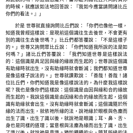
的時候，就應該如法地回答說：『我如今應當請問諸比丘
你們的看法。』」
於是 世尊就直接詢問比丘們說：「你們也像他一樣，
知道我曾經這樣說：是現前這個識往生去後世，不會更有
別的識往生去後世嗎？」比丘們都答覆說：「不是這樣子
的。」世尊又詢問眾比丘說：「你們知道我所說的法是如
何嗎？」諸比丘們答覆說：「我們知道世尊是這樣說法
的：這個識是具足因與緣的緣故而生起的；世尊說這個識
有助緣時就出生，沒有助緣時就會斷滅；我們都知道世尊
是像這樣子說法的。」世尊就讚歎說：「善哉！善哉！諸
位比丘們，你們知道我是像這樣說法的，為什麼我這樣說
呢？我也是像你們這樣說：這個識是由因與緣和合的緣故
而生起的。我說這個識是由因緣和合的緣故而生起，這個
識有助緣就會出生，沒有助緣時就會斷滅；這個識隨於所
緣的法而出生，就依祂所緣的法，說祂緣於眼根與色塵而
出生了識，出生了識以後，就說祂是眼識；耳、鼻、舌、
身也是同樣的道理；當意根與法塵為緣而出生了識，出生
了識以後，就說祂是意識。猶如種種的火，隨其所緣的法