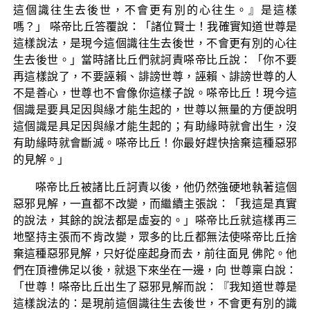
這個識往生去後世，不會更有別的心往生。』是這樣
嗎？」 嗏帝比丘答覆說：「諸位賢士！我確實知道世尊是
這樣說法，是現今這個識往生去後世，不會更有別的心往
生去後世。」當時諸比丘們就訶責嗏帝比丘說：「你不要
再這樣說了，不要誣賴、誹謗世尊，誣賴、誹謗世尊的人
不是善心，世尊也不會像你這樣子說。嗏帝比丘！現今這
個識是要具足因與緣才能生起的，世尊以無量的方便說明
這個識是具足因與緣才能生起的；有助緣時就會出生，沒
有助緣時就會斷滅。嗏帝比丘！你最好趕快捨棄這種惡邪
的見解。」
嗏帝比丘被諸比丘訶責以後，他仍然強硬地執著這個
惡邪見解，一直都不改變，而繼續主張說：「我這是真實
的說法，其餘的說法都是虛妄的。」嗏帝比丘就這樣再三
地堅持主張而不肯改變，眾多的比丘都無法使嗏帝比丘捨
棄這種惡邪見解，只好從座起身而去，前往面見 佛陀。他
們在頂禮佛足以後，就退下來坐在一邊，向 世尊稟白說：
「世尊！嗏帝比丘出生了惡邪見解而說：『我知道世尊是
這樣說法的：是現前這個識往生去後世，不會更有別的識