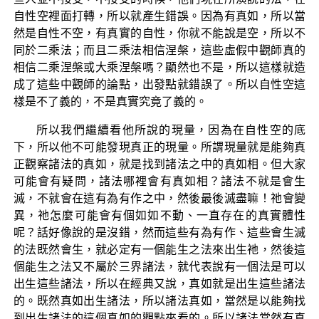
自性空裡面打轉，所以就產生錯誤。因為有真如，所以當
然是自性不空，有真實的自性，你就不能說是空，所以不
同於二乘法；而且二乘法相信涅槃，這些虛假中觀師真的
相信二乘涅槃或大乘涅槃嗎？顯然也不是，所以這樣就造
成了這些中觀師的論點，出發點就錯誤了。所以自性空這
樣是不了義的，不是真實究竟了義的。
所以我們繼續看他所說的現量，因為在自性空的底
下，所以他不可能發現真正的現量。所謂現量就是能夠真
正觀察諸法的真如，就是找到諸法之中的真如相。但大家
可能會有疑問，諸法哪裡會有真如相？諸法不就是會生
滅，不就會在這有為有作之中，然後最後滅盡嘛！祂會變
異，祂怎麼可能會有個如如不動、一直存在的真實體性
呢？話好像說的是沒錯，然而這些有為有作、這些會生滅
的法既然會生，就必定有一個能生之法來出生祂，然後這
個能生之法又不屬於三界諸法，就代表說有一個法是可以
出生這些諸法，所以在經典又說，真如就是出生這些諸法
的。既然真如出生諸法，所以諸法真如，當然是以能夠找
到出生諸法的這個真如的觀點來看的。所以諸法當然有真