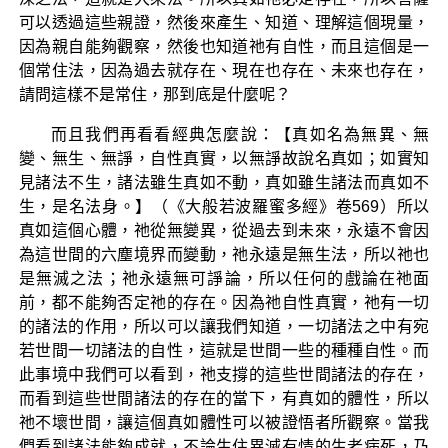
可以透過這些親證，然後來產生、知道、理解這個現量，
因為親自能夠觀察，然後也知道祂有自性，而且這個是一
個常住法，因為過去就存在、現在也存在、未來也存在，
請問這樣不是常住，那到底是什麼呢？
而且我們再看看經典怎麼說：【真如名為無異、無
變、無生、無諍，自性真實，以無諍故說名真如；如實知
見諸法不生，諸法雖生真如不動，真如雖生諸法而真如不
生，是名法身。】（《大般若波羅蜜多經》卷569）所以
真如這個心體，祂從無變異，從過去到未來，永遠不會因
為這世間的六塵境界而變動，祂永遠是無生法，所以祂也
是無滅之法；祂永遠無可諍論，所以任何的戲論在祂面
前，都不能夠否定祂的存在。因為祂自性真實，祂有一切
的諸法的作用，所以可以讓我們知道，一切諸法之中有宛
若世間一切諸法的自性，這就是世間一些的種種自性。而
此事境中我們可以看到，祂支撐的這些世間諸法的存在，
而看到這些世間諸法的存在的當下，有真如的體性，所以
祂不壞世間，讓這個真如體性可以被證悟者所觀察。當我
們看到諸法能夠成就，不論生住異滅有情的生老病死，乃