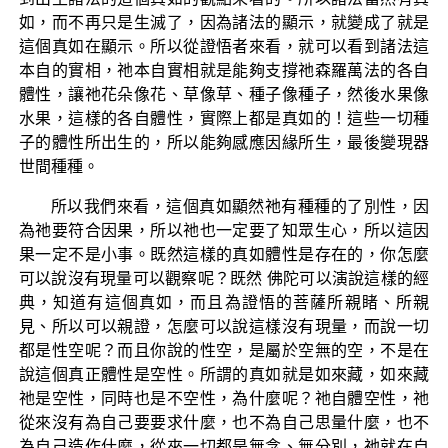
如，而不再只是生滅了，因為諸法的顯示，就變成了就是
這個真如在顯示。所以從證悟者來看，就可以看到諸法這
本自的實相，祂本自實相就是能夠支撐祂森羅萬法的各自
體性，讓祂花朵像花、草像草、種子像種子，然後水果像
水果，這樣的各自體性，實際上都是真如的！這些一切種
子的體性所出生的，所以能夠感應因緣所生，最後變現器
世間種種。
所以我們來看，這個真如顯然祂有種種的了別性，因
為祂要符合因果，所以祂也一定要了知眾生心，所以這因
果一定不是小事。既然這樣的真如體性是存在的，你怎麼
可以說沒有現量可以觀察呢？既然 佛陀可以演說這樣的經
典，知道有這個真如，而且為證悟的菩薩所親睹、所親
見、所以可以親證，怎麼可以說這樣沒有現量，而說一切
都是性空呢？而且你說的性空，是屬於空無的空，不是在
說這個真正體性是空性。所謂的真如就是如來藏，如來藏
祂是空性，同時也是不空性，為什麼呢？祂自體空性，祂
從來沒有為自己要要求什麼，也不為自己思量什麼，也不
為自己造作什麼，從來一切都是無念、無分別，祂就在自