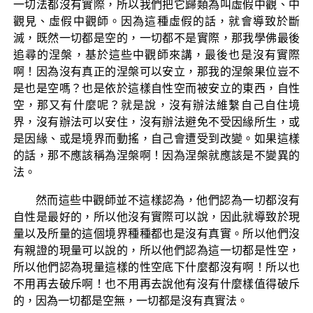
一切法都沒有實際，所以我們把它歸類為叫虛假中觀、中
觀見、虛假中觀師。因為這種虛假的話，就會導致於斷
滅，既然一切都是空的，一切都不是實際，那我學佛最後
追尋的涅槃，基於這些中觀師來講，最後也是沒有實際
啊！因為沒有真正的涅槃可以安立，那我的涅槃果位豈不
是也是空嗎？也是依於這樣自性空而被安立的東西，自性
空，那又有什麼呢？就是說，沒有辦法維繫自己自住境
界，沒有辦法可以安住，沒有辦法避免不受因緣所生，或
是因緣、或是境界而動搖，自己會遭受到改變。如果這樣
的話，那不應該稱為涅槃啊！因為涅槃就應該是不變異的
法。
然而這些中觀師並不這樣認為，他們認為一切都沒有
自性是最好的，所以他沒有實際可以說，因此就導致於現
量以及所量的這個境界種種都也是沒有真實。所以他們沒
有親證的現量可以說的，所以他們認為這一切都是性空，
所以他們認為現量這樣的性空底下什麼都沒有啊！所以也
不用再去破斥啊！也不用再去說他有沒有什麼樣值得破斥
的，因為一切都是空無，一切都是沒有真實法。