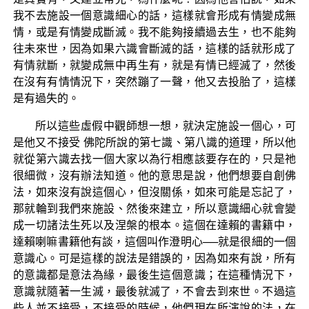
我不去施設一個意識細心的話，這樣就會形成有情變成無
情，或是有情變成斷滅。我不能夠接續過去生，也不能夠
往未來世，因為如果六識會斷滅的話，這樣的話就形成了
有情就斷，就變成無中再生有，就是有情已經滅了，然後
在沒有有情情況下，突然蹦了一聲，他又去投胎了，這樣
是有過失的。
所以這些虛假中觀師想一想，就決定施設一個心，可
是他又不接受 佛陀所說的第七識、第八識的道理，所以他
就從第六識去找一個大家以為行相應該要存在的，只是祂
很細微，沒有辦法知道。他的意思是說，他們想要自創佛
法，如來沒有說這個心，但沒關係，如來可能是忘記了，
那就輪到我們來施設、然後來建立，所以意識細心就會變
成一切諸法生死以及涅槃的根本。這個在達賴的書籍中，
達賴喇嘛書籍他有談，這個叫作澄明心──就是很細的一個
意識心。可是這樣的說法是錯誤的，因為如來有說，所有
的意識都是意法為緣，最後生這個意識；在這種情況下，
意識就隨著一生滅，最後就滅了，不會去到來世。不過這
些人並不接受，不接受的時候，他們現在所演說的法，在