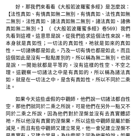
好，那我們來看看《大般若波羅蜜多經》是怎麼說：
【法性真如、有情真如無二無別，有情真如、法性真如無
二無別，法性真如、諸法真如無二無別，諸法真如、諸佛
真如無二無別。】（《大般若波羅蜜多經》卷569）我們
先看到這裡。這意思是說，從我們追求這個法性來說，祂
本身就是真如性；一切法的真如性，祂就是如來的真如
性，一切諸佛都是如此，乃及一切有情也都是如此。而且
這個如此是沒有一點點差別的，所以稱為無二無別。也就
是說，一開始就都是平等的，沒有這樣的性空、不空之
理。這觀察一切諸法之中是有真如的，所以稱為諸法真
如，就是在一切法之中，是含有真如性，所以不同於二乘
法。
如果今天這些虛假的中觀師，他們說一切諸法都自性
空，那他們就同於二乘之所說，可是他們在另外一點又不
同於二乘之所說，因為他們對於涅槃並沒有去真實體認
祂，所以他沒有真實的涅槃果，所以這些中觀師是屬於斷
滅見。而且有些中觀師又建立常見，他一會兒建立涅槃不
是真實有，又建立常見，為什麼呢？因為他害怕說，如果