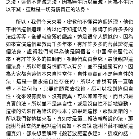
之法，這個不會滅之法，因為無生所以無滅，因為不生所
以不滅，這就是一切有情真正的法身。
所以，我們今天來看，密教他不懂得這個道理，他也
不相信這個道理，所以他不知道法身，卻講了許許多多的
法或等等，全部就會落於戲論，這是很令人遺憾的。因為
如來宣演這個聖教兩千多年來，有許許多多的菩薩證得這
個法身，證得我們就稱為他是開悟者。中國禪宗歷代以
來，有許許多多的禪師們、祖師們真實參究，最後親證這
個法身，所以每個有情都可以有分，並不是誰獨有的。因
為大家都有這個本來自性常住、自性真實而不是無自性的
法，這是一個永遠自性存在的，所以才會說有情一直輪
轉。不論何時，只要你願意去找祂，都可以找到這個自
性，從來沒有變壞、沒有變異，可以如如不動，而且如是
真實的法。所以並不是無自性，或是說自性不斷地變動，
這樣的法來作為諸法的根本；如果是這樣，那就是錯的。
所以我們從這樣來看，真如才是第二轉法輪所說的法，那
龍樹菩薩當然是親證這個真如，不會說 龍樹菩薩不瞭解這
個真如，卻來想要解釋《般若波羅蜜多經》，這樣的話，