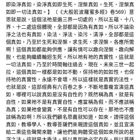
即染淨真如，染淨真如即生死、涅槃真如，生死、涅槃真
如即一切法真如。】（《大般若波羅蜜多經》卷569）意
思就是說，這個法祂是遍三界一切處的，所以五蘊、十八
界、十二處這個體現，全部都是因為有真如。所以不論染
淨之法也有真如，染法、淨法、染污、清淨，全部都是這
個真如，乃至於生死和涅槃，求生死、求涅槃，各應所需
啊！這個真如都能夠供應，讓有情可以趣向涅槃、趣向解
脫，也能夠繼續輪迴生死。所以祂有祂的真實性，這就是
一切法真如，乃至於時間軸往過去、現在、未來三世一起
拉，這個真如一樣都是如如不動，保持祂的如如性，也保
持祂的真實性，永遠不會壞，所以這樣就是真實的法性。
也就是說，這部經典有六百卷之多，不斷地重複宣演這真
如，哪裡可以說真如是沒有自性的？既然稱為真，就是有
自性，如果祂不是有真實自性，應當稱為假，而不應該稱
為真；如果祂會變異，不是有自性可以存在，那祂也不應
該稱為如啊！所以我們顧名思義就知道，如來，證得這個
真如，教導學人、教導菩薩們來親證這個真如，並且宣演
給二乘這些聲聞來聽，讓他們能夠聽受這個如來所說的甚
深之法，這就是大乘法。所以真如祂必定存在，所以菩薩