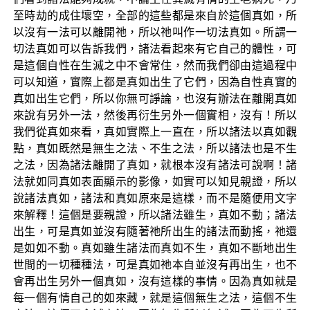
至時劫的成住壞空，全部的這些都是來自於這個真如，所
以沒有一法可以離開祂，所以祂叫作一切法真如。所謂一
切法真如可以告訴我們，諸法看起來有它自己的體性，可
是這個自性在生滅之中不會常住，然而我們卻由這過程中
可以知道，實際上都是真如出生了它們，因為自性真實的
真如出生它們，所以你無可諍論，也沒有辦法在離開真如
來說有另外一法，然後再衍生另外一個實相，沒有！所以
我們從真如來看，真如實際上一直在，所以諸法以真如觀
點，真如既然是無生之法、不生之法，所以諸法也是不生
之法，因為諸法離開了真如，就根本沒有諸法可說啊！諸
法就如同真如表面顯示的影像，如實可以知見親證，所以
說諸法真如，諸法和真如原來是這樣，而不是隨便用文字
來解釋！這個是要親證，所以諸法雖生，真如不動；諸法
出生，可是真如並沒有隨著祂所出生的諸法而動搖，祂還
是如如不動。真如雖生諸法而真如不生，真如不斷地出生
世間的一切種種法，可是真如祂本自並沒有再出生，也不
會再出生另外一個真如，沒有這樣的事情。因為真如就是
每一個有情自己的如來藏，就是這個無生之法，這個不生