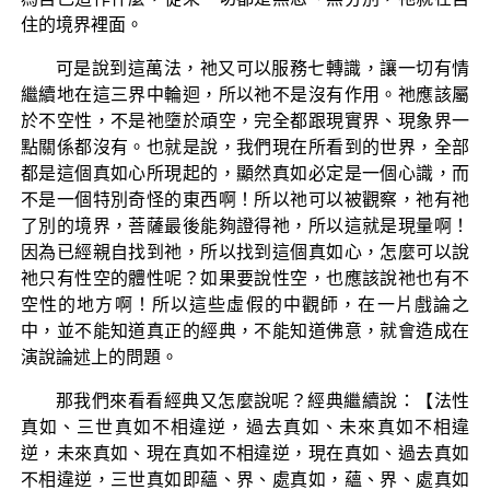
住的境界裡面。
可是說到這萬法，祂又可以服務七轉識，讓一切有情
繼續地在這三界中輪迴，所以祂不是沒有作用。祂應該屬
於不空性，不是祂墮於頑空，完全都跟現實界、現象界一
點關係都沒有。也就是說，我們現在所看到的世界，全部
都是這個真如心所現起的，顯然真如必定是一個心識，而
不是一個特別奇怪的東西啊！所以祂可以被觀察，祂有祂
了別的境界，菩薩最後能夠證得祂，所以這就是現量啊！
因為已經親自找到祂，所以找到這個真如心，怎麼可以說
祂只有性空的體性呢？如果要說性空，也應該說祂也有不
空性的地方啊！所以這些虛假的中觀師，在一片戲論之
中，並不能知道真正的經典，不能知道佛意，就會造成在
演說論述上的問題。
那我們來看看經典又怎麼說呢？經典繼續說：【法性
真如、三世真如不相違逆，過去真如、未來真如不相違
逆，未來真如、現在真如不相違逆，現在真如、過去真如
不相違逆，三世真如即蘊、界、處真如，蘊、界、處真如