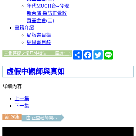
年代MUCH台--發現
新台灣 採訪正覺教
育基金會(二)
書籍介紹
局版書目錄
結緣書目錄
分
Facebook
Twitter
Line
三乘菩提之常見外道法——廣論(二)
享
虛假中觀師與真如
詳細內容
上一集
下一集
第120集
由 正益老師開示