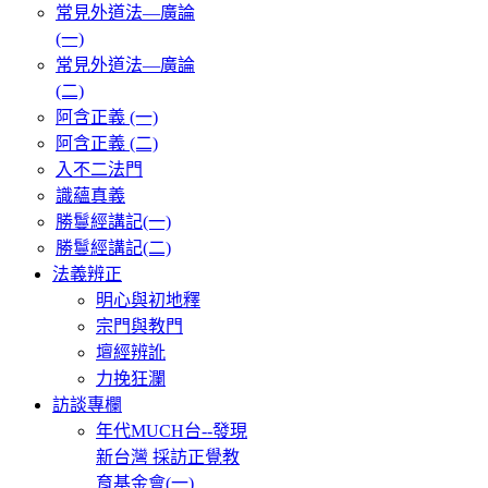
常見外道法—廣論
(一)
常見外道法—廣論
(二)
阿含正義 (一)
阿含正義 (二)
入不二法門
識蘊真義
勝鬘經講記(一)
勝鬘經講記(二)
法義辨正
明心與初地釋
宗門與教門
壇經辨訛
力挽狂瀾
訪談專欄
年代MUCH台--發現
新台灣 採訪正覺教
育基金會(一)