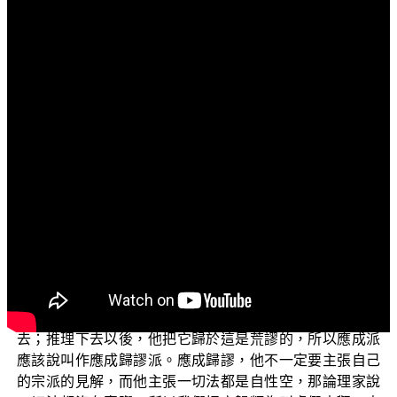
文字內容
各位菩薩：阿彌陀佛！
今天我們來講《廣論》，子題是「虛假中觀師與真
如」。
我們來看段《廣論》的上面的說法，《廣論》這樣
說：【然中觀師說一切法皆自性空，是則現量及所量境，
法所攝故，亦當性空。若爾，則無，故不能破。】（《菩
提道次第廣論》卷21）好，這一段是應成派中觀師所說
的。
所謂的應成中觀是什麼意思呢？應成就是順著對方的
話，然後應著應該要如何繼續成就什麼，繼續這樣推理下
去；推理下去以後，他把它歸於這是荒謬的，所以應成派
應該說叫作應成歸謬派。應成歸謬，他不一定要主張自己
的宗派的見解，而他主張一切法都是自性空，那論理家說