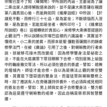
宗喀巴並不了知〈聲聞地〉中所說的內涵，主要是為了讓
二乘出家人證得解脫道來說的，並不是讓大乘菩薩在親證
第八識真如心後，而能夠如同《維摩詰經》中所說：【於
諸見不動，而修行三十七品，是為宴坐；不斷煩惱而入涅
槃，是為宴坐。若能如是坐者，佛所印可。】（《維摩詰
所說經》卷1）這樣轉依於真如心，來修學大乘佛菩提道的
止觀法門，所以說類似宗喀巴這樣的六識論者，其實並不
懂得大、小二乘的差異。而原本是聖 彌勒菩薩開示的靜慮
修學法門，在被《廣論》引用了之後，對喇嘛教的行者來
說，就被移花接木而改變成：因為修學雙身法是祕密之
法，不能在大庭廣眾下眾目睽睽下合修，特別是無上瑜伽
中的輪座雜交等法，所以必須在適合的善處，譬如：遮掩
的壇城內，師徒才能合修。自以為是佛法止觀的樂空雙
運，其實是下墮惡道的雙身法，而當徒眾與喇嘛雙修之
時，除了應該有人在旁邊護持供養外，也必須與戒見相同
的善友合修，譬如：男上師與女弟子合修雙身法，雙方都
認為這是遵守喇嘛教的戒律，因此自稱是慈悲與智慧雙
運。