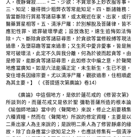
人，夜靜聲寂……。二、少欲：不貪眾多上妙衣服等事。
三、知足：雖得微少粗弊衣等常能知足。四、斷諸雜務：
皆當斷除行貿易等諸惡事業，或太親近在家、出家，或行
醫藥算星相等。五、清淨尸羅：於別解脫及菩薩律，皆不
應犯性罪、遮罪破壞學處；設放逸犯，速生追悔如法悔
除。六、斷除貪欲等諸惡尋思，於貪欲等當修殺縛等現法
過患，及墮惡趣等當來過患；又生死中愛非愛事，皆是無
常可破壞法，此定不久與我分離，何為於彼而起貪等。由
是修習，能斷貪等諸惡尋思，此如修次中編之意，於聲聞
地應當廣知。如是六法能攝正定，未生新生，生已不退，
安住增長因緣宗要。尤以清淨尸羅，觀欲過患，住相順處
為其主要。】（《菩提道次第廣論》卷14）
《廣論》中這個地方，是依於蓮花戒的《修習次第》
所談到的，而蓮花戒又是依於聖 彌勒菩薩所造的根本論
《瑜伽師地論》當中的〈聲聞地〉來說，修止之前要積集
六種資糧。然而在〈聲聞地〉所說的修定資糧，主要是以
二乘出家人為主來說的；是說明二乘人為了修習靜慮的緣
故，除了自身應當少欲知足之外，也應該修集有一個清淨