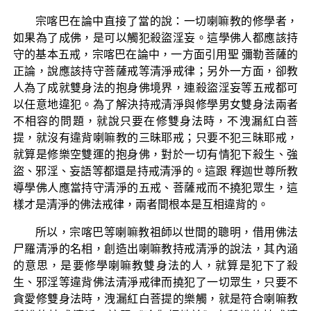
宗喀巴在論中直接了當的說：一切喇嘛教的修學者，
如果為了成佛，是可以觸犯殺盜淫妄。這學佛人都應該持
守的基本五戒，宗喀巴在論中，一方面引用聖 彌勒菩薩的
正論，說應該持守菩薩戒等清淨戒律；另外一方面，卻教
人為了成就雙身法的抱身佛境界，連殺盜淫妄等五戒都可
以任意地違犯。為了解決持戒清淨與修學男女雙身法兩者
不相容的問題，就說只要在修雙身法時，不洩漏紅白菩
提，就沒有違背喇嘛教的三昧耶戒；只要不犯三昧耶戒，
就算是修樂空雙運的抱身佛，對於一切有情犯下殺生、強
盜、邪淫、妄語等都還是持戒清淨的。這跟 釋迦世尊所教
導學佛人應當持守清淨的五戒、菩薩戒而不撓犯眾生，這
樣才是清淨的佛法戒律，兩者間根本是互相違背的。
所以，宗喀巴等喇嘛教祖師以世間的聰明，借用佛法
尸羅清淨的名相，創造出喇嘛教持戒清淨的說法，其內涵
的意思，是要修學喇嘛教雙身法的人，就算是犯下了殺
生、邪淫等違背佛法清淨戒律而撓犯了一切眾生，只要不
貪愛修雙身法時，洩漏紅白菩提的樂觸，就是符合喇嘛教