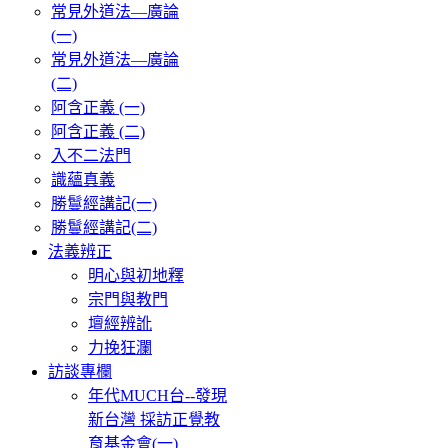
常見外道法—廣論
(一)
常見外道法—廣論
(二)
阿含正義 (一)
阿含正義 (二)
入不二法門
識蘊真義
勝鬘經講記(一)
勝鬘經講記(二)
法義辨正
明心與初地釋
宗門與教門
壇經辨訛
力挽狂瀾
訪談專欄
年代MUCH台--發現
新台灣 採訪正覺教
育基金會(一)