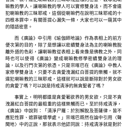
嘛教的學人，讓喇嘛教的學人可以實修雙身法，而不會違
犯喇嘛教的三昧耶戒，這個從喇嘛們在說明三昧耶戒的十
四根本罪中，有關菩提心漏失一條，大家也可以一窺其中
的隱語密意。
而《廣論》中引用《瑜伽師地論》作為表相上的前方
便次第的目的，除了是想讓以密續雙身法為主的喇嘛教脫
離外道的色彩，讓喇嘛教從表相上看來像是佛教之外，同
時也可以使得《廣論》變成喇嘛教修學密續雙身法的理
論，以及行門次第的依憑。只是宗喀巴在《廣論》中教人
家修學雙身法，只要不去貪愛洩漏紅白菩提的樂觸，就不
違犯喇嘛教的三昧耶戒，這樣就可以說是斷除對於男女欲
的貪愛了嗎？可以說是持戒清淨的無貪聖者了嗎？
事實上，明明都還是貪愛著欲界的男女欲，只是不貪
洩漏紅白菩提的最粗重的這樣樂觸而已。至於持戒清淨，
《廣論》中說到：「清淨尸羅：於別解脫及菩薩律，皆不
應犯性罪、遮罪破壞學處。」宗喀巴既然在論中引用〈聲
聞地〉中的正說，那就表示他認同說：持戒清淨就是對於