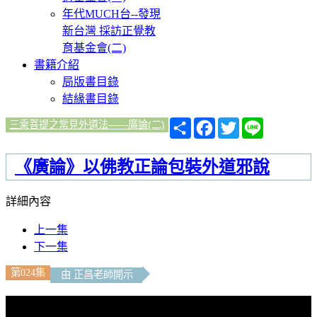
年代MUCH台--發現
新台灣 採訪正覺教
育基金會(二)
書籍介紹
局版書目錄
結緣書目錄
分
Facebook
Twitter
Line
三乘菩提之常見外道法——廣論(二)
享
《廣論》以佛教正論包裝外道邪說
詳細內容
上一集
下一集
第024集
由 正昌老師開示