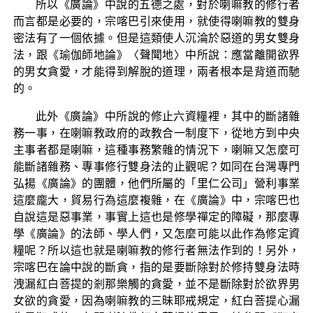
所以《廣論》中說的五德之處，對於喇嘛教的修行者
而言都是必要的，宗喀巴引來使用，就使得喇嘛教的雙身
密法有了一個依據。但是這類使人沉淪於惡道的男女雙身
法，跟《瑜伽師地論》〈聲聞地〉中所說：應當離開欲界
的男女貪愛，才能得到解脫的道理，兩者根本是背道而馳
的。
此外《廣論》中所說的修止六資糧裡，其中的斷諸雜
務一事，在喇嘛教政府的政教合一制度下，從地方到中央
主事者都是喇嘛，這種事務繁雜的情況下，喇嘛又怎麼可
能斷諸雜務、專事修行雙身法的止觀呢？如同在台灣專門
弘揚《廣論》的團體，他們所屬的「里仁公司」營利事業
這麼龐大，貿易行為這麼複雜，在《廣論》中，宗喀巴也
自說這是惡事業，事實上這也是修學禪定的障礙，那麼專
學《廣論》的法師、學人們，又怎麼可能以此作為修定資
糧呢？所以這也就是喇嘛教的修行者無法作到的！另外，
宗喀巴在論中說的斷貪，指的是要斷除對於修持雙身法時
洩漏紅白菩提的剎那樂觸的貪愛，並不是斷除對於欲界男
女欲的貪愛，因為喇嘛教的三昧耶戒規定，紅白菩提心漏