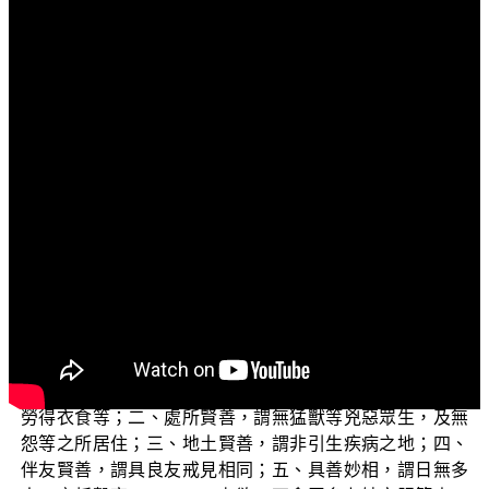
文字內容
各位電視機前的菩薩們：阿彌陀佛！
歡迎收看正覺教團的電視弘法節目，在此先問候大
家：少病少惱否？色身康泰否？道業精進否？
目前正在演述的單元是「三乘菩提之常見外道法——
廣論」。以下將要為大家來解說《廣論》中藉由佛教中的
正說，包裝本質是外道邪論的雙身法，讓喇嘛教從表相上
來看好像就是佛教。
我們先來看《廣論》頁第346到347中，他這樣說道：
【諸瑜伽師先集資糧，即是速易成止之因。其中有六，
一、住隨順處。住具五德之處：一、易於獲得，謂無大劬
勞得衣食等；二、處所賢善，謂無猛獸等兇惡眾生，及無
怨等之所居住；三、地土賢善，謂非引生疾病之地；四、
伴友賢善，謂具良友戒見相同；五、具善妙相，謂日無多