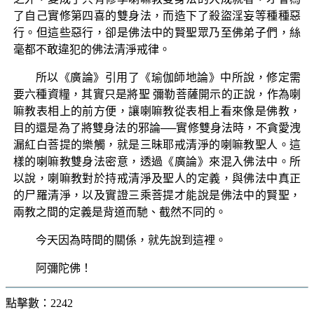
了自己實修第四喜的雙身法，而造下了殺盜淫妄等種種惡
行。但這些惡行，卻是佛法中的賢聖眾乃至佛弟子們，絲
毫都不敢違犯的佛法清淨戒律。
所以《廣論》引用了《瑜伽師地論》中所說，修定需
要六種資糧，其實只是將聖 彌勒菩薩開示的正說，作為喇
嘛教表相上的前方便，讓喇嘛教從表相上看來像是佛教，
目的還是為了將雙身法的邪論──實修雙身法時，不貪愛洩
漏紅白菩提的樂觸，就是三昧耶戒清淨的喇嘛教聖人。這
樣的喇嘛教雙身法密意，透過《廣論》來混入佛法中。所
以說，喇嘛教對於持戒清淨及聖人的定義，與佛法中真正
的尸羅清淨，以及實證三乘菩提才能說是佛法中的賢聖，
兩教之間的定義是背道而馳、截然不同的。
今天因為時間的關係，就先說到這裡。
阿彌陀佛！
點擊數：2242