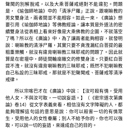
聲聞的別解脫戒，以及大乘菩薩戒絕對不能違犯。問題
是，《瑜伽師地論》中的「清淨尸羅」正說，跟喇嘛教的
男女雙身法，兩者間並不能相容。如此一來，《廣論》想
要引用《瑜伽師地論》等佛教經論，讓本質是外道法的密
續雙身法從表相上看來好像是大乘佛教的企圖，不就落空
了嗎？所以在《廣論》中，為了讓兩者能夠相容，就發明
說：喇嘛教的清淨尸羅，其實只要不貪洩漏紅白菩提的最
粗重樂觸，就沒有違背喇嘛教三昧耶戒的問題了。因此就
算是在密壇中，師徒間輪座雜交的修雙身法，只要紅白菩
提不洩，就沒有違背喇嘛教的三昧耶戒；既然不犯喇嘛教
自己私設的三昧耶戒，那就是不犯聲聞戒、菩薩戒等清淨
戒律。
所以宗喀巴才在《廣論》中說：【汝可殺有情，受用
他人女，不與汝可取，一切說妄語。】（《密宗道次第廣
論》卷14）從文字表義來看，相信沒有文字障礙的人，都
能夠理解這句話的意思是說：你可以殺害一切的有情眾
生，受用他人的女性眷屬；別人不給予你的，你也可以強
取，可以說一切的妄語，來達成自己的目的。