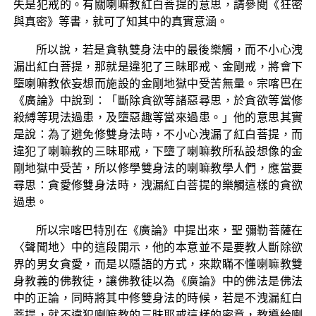
失是犯戒的。有關喇嘛教紅白菩提的意思，請參閱《狂密
與真密》等書，就可了知其中的真實意涵。
所以說，若是貪執雙身法中的最後樂觸，而不小心洩
漏出紅白菩提，那就是違犯了三昧耶戒、金剛戒，將會下
墮喇嘛教依妄想而施設的金剛地獄中受苦無量。宗喀巴在
《廣論》中說到：「斷除貪欲等諸惡尋思，於貪欲等當修
殺縛等現法過患，及墮惡趣等當來過患。」他的意思其實
是說：為了避免修雙身法時，不小心洩漏了紅白菩提，而
違犯了喇嘛教的三昧耶戒，下墮了喇嘛教所私設想像的金
剛地獄中受苦，所以修學雙身法的喇嘛教學人們，應當要
尋思：貪愛修雙身法時，洩漏紅白菩提的樂觸這樣的貪欲
過患。
所以宗喀巴特別在《廣論》中提出來，聖 彌勒菩薩在
〈聲聞地〉中的這段開示，他的本意並不是要教人斷除欲
界的男女貪愛，而是以隱語的方式，來欺瞞不懂喇嘛教雙
身教義的佛教徒，讓佛教徒以為《廣論》中的佛法是佛法
中的正論，同時將其中修雙身法的時候，若是不洩漏紅白
菩提，就不違犯喇嘛教的三昧耶戒這樣的密意，教導給喇