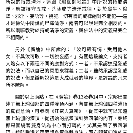
所說的持戒清淨。這跟《瑜伽師地論》中所說的持戒清
淨，應該持守五戒、菩薩戒等清淨戒律，對於殺生、偷
盜、邪淫、妄語等，撓犯一切有情的戒律絕對不能犯──這
才是佛法中所說的尸羅清淨，兩者可以說是完全相反的。
所以喇嘛教對於持戒清淨的定義，與佛法中的定義是完全
不相同的。
另外《廣論》中所說的：「汝可殺有情，受用他人
女，不與汝可取，一切說妄語。」有關這段論文，支持者
大略有以下兩種不同的應對方式：一者，不承認這是犯戒
的說法，而以自己的意思來釋義；二者，雖然承認是犯戒
的說法，但是辯解說這是大成就者的境界，是評論的凡夫
所不瞭解。
關於以上兩點，在《廣論》卷13及卷14中，宗喀巴闡
述了無上瑜伽部的四種灌頂內涵，有關無上瑜伽四種灌頂
的真實意涵，可參閱《狂密與真密》，從其中就可以知道
無上瑜伽的灌頂，從初始的瓶灌頂到第四灌的內容，始終
都是圍繞著雙身法為中心而打轉的。尤其是到了第四灌
頂，這時受灌者更要親身實修雙身法，而有關第四灌的三