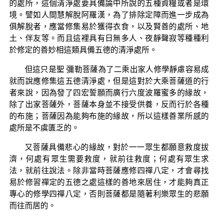
的處所，這個清淨處要具備論中所說的五種資糧或者是環
境。譬如人間慧解脫阿羅漢，為了排除定障而進一步成為
俱解脫者，應當修集易於獲得衣食，以及賢善的處所、地
土、伴友等。而且這裡具有日無多人、夜靜聲寂等種種利
於修定的善妙相這類具備五德的清淨處所。
但這只是聖 彌勒菩薩為了二乘出家人修學靜慮容易成
就而說應修集這五德清淨處，但是這對於大乘菩薩道的行
者來說，因為發了四宏誓願而廣行六度波羅蜜多的緣故，
除了出家菩薩外，菩薩本身並不接受供養，反而行於各種
的布施；菩薩因為能夠布施的緣故，所以這樣善業所感的
處所是不虞匱乏的。
又菩薩具備悲心的緣故，對於一一眾生都願意救度拔
濟，何處有眾生需要救度，就前往救度；何處有眾生求
法，就前往說法。除非當時菩薩應修四禪八定，才會尋找
易於修習禪定的五德之處這樣的善地來居住，才能夠真正
專心的修學四禪八定，否則菩薩都是隨著利樂眾生的悲願
而往而居的。