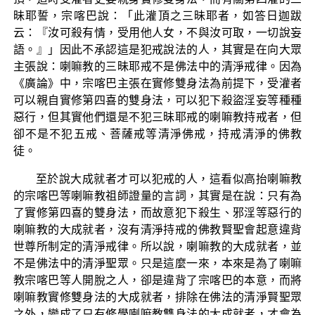
昧耶誓，宗喀巴說：「此灌頂之三昧耶者，如答日迦跋
云：『汝可殺有情，受用他人女，不與汝可取，一切說妄
語。』」因此不承認這是犯戒說法的人，其實是在向大眾
主張說：喇嘛教的三昧耶戒不是佛法中的清淨戒律。因為
《廣論》中，宗喀巴主張在實修雙身法為前提下，受灌者
可以親自實修第四喜的雙身法，可以犯下殺盜淫妄等種種
惡行，但其實他們還是不犯三昧耶戒的喇嘛教持戒者，但
卻不是不犯五戒、菩薩戒等清淨佛戒，持戒清淨的佛教
徒。
至於說大成就者才可以犯戒的人，這看似高抬喇嘛教
的宗喀巴等喇嘛教祖師證量的言詞，其實是在說：只有為
了實修第四喜的雙身法，而故意犯下殺生、邪淫等惡行的
喇嘛教的大成就者，沒有清淨持戒的佛教賢聖會起意違背
世尊所制定的清淨戒律。所以說，喇嘛教的大成就者，並
不是佛法中的清淨聖眾。只是這麼一來，本來是為了喇嘛
教宗喀巴等人開脫之人，卻是違背了宗喀巴的本意，而將
喇嘛教實修雙身法的大成就者，排除在佛法的清淨賢聖眾
之外，變成了只有修學喇嘛教雙身法的大成就者，才會為