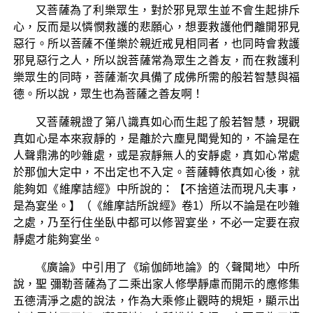
又菩薩為了利樂眾生，對於邪見眾生並不會生起排斥
心，反而是以憐憫救護的悲願心，想要救護他們離開邪見
惡行。所以菩薩不僅樂於親近戒見相同者，也同時會救護
邪見惡行之人，所以說菩薩常為眾生之善友，而在救護利
樂眾生的同時，菩薩漸次具備了成佛所需的般若智慧與福
德。所以說，眾生也為菩薩之善友啊！
又菩薩親證了第八識真如心而生起了般若智慧，現觀
真如心是本來寂靜的，是離於六塵見聞覺知的，不論是在
人聲鼎沸的吵雜處，或是寂靜無人的安靜處，真如心常處
於那伽大定中，不出定也不入定。菩薩轉依真如心後，就
能夠如《維摩詰經》中所說的：【不捨道法而現凡夫事，
是為宴坐。】（《維摩詰所說經》卷1）所以不論是在吵雜
之處，乃至行住坐臥中都可以修習宴坐，不必一定要在寂
靜處才能夠宴坐。
《廣論》中引用了《瑜伽師地論》的〈聲聞地〉中所
說，聖 彌勒菩薩為了二乘出家人修學靜慮而開示的應修集
五德清淨之處的說法，作為大乘修止觀時的規矩，顯示出