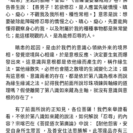
「瞋恚」生起的脈絡。譬如，《菩薩優婆塞戒經》卷7 佛
告善生說：【善男子！若欲修忍，是人應當先破憍慢、瞋
心、癡心，不觀我及我所相、種性常相。】意思是說：想
要破除能障礙修忍辱的憍慢之心、瞋心、癡心，先要能夠
懂得觀察身心的我，以及附屬於我的種種事物都是無常變
化；能這樣現觀的人，是為能修忍辱的人。
瞋恚的起因，是由於我們的意識心領納外來的境界
相，發覺逆境與心相違，於是意根反應、決定要生氣而爆
發出來。這意識與意根都是依他緣而產生的，稱作緣生
法，當他緣散失，必然也會隨之散壞的生滅變化之法；還
有這意根、意識兩者的存在，都是依於第八識為根本而說
為緣生緣滅之法。記得我們前面所說珍珠項鍊與軸線的道
理嗎？假使離開了第八識如來藏為主軸，就沒有意識與意
根的存在了。
有了前面所說的正知見，各位菩薩！我們來舉證看
看，不依於第八識如來藏的說法，如何解說「忍辱」的內
容？宗喀巴在《菩提道次第廣論》中說：【耐他怨害，安
受自身所生眾苦 ，及善安住法思勝解。此等違品亦有三