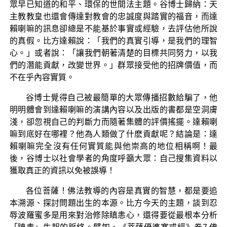
眾早已知道的和平、環保的世間法主題。谷博士歸納：天
主教教皇也還會傳達對教會的忠誠度與踏實的福音，而達
賴喇嘛的訊息卻總是不能基於事實或經驗，去評估他所說
的真假。比方達賴說：「我們的真實引導，是我們的理智
心。」或者說：「讓我們朝著清楚的目標共同努力，以我
們的潛能貢獻，改變世界。」群眾接受他的招牌價值，而
不在乎內容實質。
谷博士覺得自己被最簡單的大眾傳播招數給騙了，他
明明體會到達賴喇嘛的演講內容以及出版的書都是空洞膚
淺，卻忽視自己的判斷力而隨著集體的評價搖擺。達賴喇
嘛到底好在哪裡？他為人類做了什麽貢獻呢？結論是：達
賴喇嘛完全沒有任何實質能與他崇高的地位相稱啊！最
後，谷博士以社會學者的角度呼籲大眾：自己搜集資料以
獲取真正的資訊以免被誤導！
各位菩薩！佛法教導的內容是真實的智慧，都是要追
本溯源、探討問題出生的本源。比方今天的主題，談到忍
辱波羅蜜多是用來對治修除瞋恚心，還得要從最根本分析