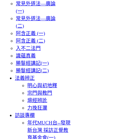
常見外道法—廣論
(一)
常見外道法—廣論
(二)
阿含正義 (一)
阿含正義 (二)
入不二法門
識蘊真義
勝鬘經講記(一)
勝鬘經講記(二)
法義辨正
明心與初地釋
宗門與教門
壇經辨訛
力挽狂瀾
訪談專欄
年代MUCH台--發現
新台灣 採訪正覺教
育基金會(一)