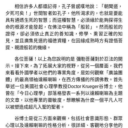
相信許多人都還記得，孔子曾感嘆地說：「朝聞道，
夕死可矣！」世間智者如孔子，他所渴求的，也就是要能
具有通透生死的智慧；而這種智慧，必須緣於能夠探得生
命的根源才能發起，在佛法中稱為「般若」。然而般若的
證得，卻必須依止真正的善知識，修學、熏習正確的知
見，並且廣集見道的福德資糧，在因緣成熟時方有證悟菩
提、親證般若的機緣。
各位菩薩！以上為您說明的是 彌勒菩薩對於忍法的開
示。接下來，為了拓展大家的視野，從另一個層面，我們
來看看外國學者以他們的專業角度，是如何觀察「廣論團
體」的最高領袖達賴喇嘛，在西方傳播的所謂佛教。首先
舉述一位美國社會心理學教授Doctor Krueger谷博士，他
曾在「今日心理學」部落格發表一系列以達賴喇嘛為主題
的文章，以他專業的靈敏度，想瞭解為什麼一個平凡人可
以被塑造成超凡入聖的聖者。
谷博士是從三方面來觀察，包括社會意識形態、群眾
心理以及達賴喇嘛的性格分析，很詳細、客觀地分享他的