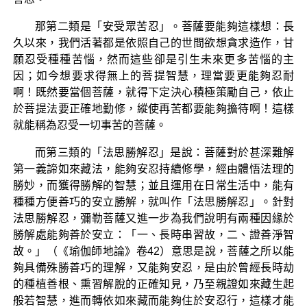
那第二類是「安受眾苦忍」。菩薩要能夠這樣想：長
久以來，我們活著都是依照自己的世間欲想貪求造作，甘
願忍受種種苦惱，然而這些卻是引生未來更多苦惱的主
因；如今想要求得無上的菩提智慧，理當要更能夠忍耐
啊！既然要當個菩薩，就得下定決心積極策勵自己，依止
於菩提法要正確地勤修，縱使再苦都要能夠擔待啊！這樣
就能稱為忍受一切事苦的菩薩。
而第三類的「法思勝解忍」是說：菩薩對於甚深難解
第一義諦如來藏法，能夠安忍持續修學，經由體悟法理的
勝妙，而獲得勝解的智慧；並且運用在日常生活中，能有
種種方便善巧的安立勝解，就叫作「法思勝解忍」。針對
法思勝解忍，彌勒菩薩又進一步為我們說明有兩種因緣於
勝解處能夠善於安立：「一、長時串習故，二、證善淨智
故。」（《瑜伽師地論》卷42）意思是說，菩薩之所以能
夠具備殊勝善巧的理解，又能夠安忍，是由於曾經長時劫
的種植善根、熏習解脫的正確知見，乃至親證如來藏生起
般若智慧，進而轉依如來藏而能夠住於安忍行，這樣才能