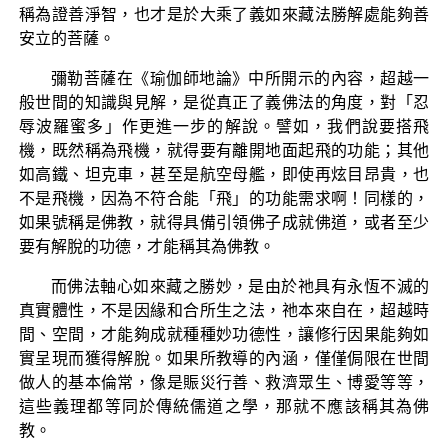
稱為證善淨智，也才是於大乘了義如來藏法勝解處能夠善
安立的菩薩。
彌勒菩薩在《瑜伽師地論》中所開示的內容，超越一
般世間的知識與見解，是從真正了義佛法的角度，對「忍
辱波羅蜜多」作更進一步的解說。譬如，我們說要搭飛
機，既然稱為飛機，就得要有離開地面起飛的功能；其他
如高鐵、坦克車，甚至是航空母艦，即使再炫目昂貴，也
不是飛機，因為不符合能「飛」的功能需求啊！同樣的，
如果號稱是佛教，就得具備引領佛子成就佛道，或者至少
要有解脫的功德，才能稱其為佛教。
而佛法軸心如來藏之勝妙，是由於祂具有永恆不滅的
真實體性，不是因緣和合所生之法，祂本來自在，超越時
間、空間，才能夠成就種種妙功德性，讓修行因果能夠如
實呈現而獲得解脫。如果所教導的內涵，僅僅侷限在世間
做人的基本倫常，像是賑災行善、救濟眾生、博愛等等，
這些義理都等同於傳統儒道之學，那就不應該稱其為佛
教。