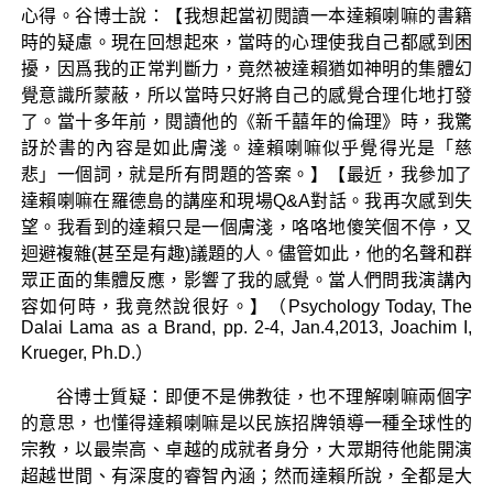
心得。谷博士說：【我想起當初閱讀一本達賴喇嘛的書籍
時的疑慮。現在回想起來，當時的心理使我自己都感到困
擾，因爲我的正常判斷力，竟然被達賴猶如神明的集體幻
覺意識所蒙蔽，所以當時只好將自己的感覺合理化地打發
了。當十多年前，閱讀他的《新千囍年的倫理》時，我驚
訝於書的內容是如此膚淺。達賴喇嘛似乎覺得光是「慈
悲」一個詞，就是所有問題的答案。】【最近，我參加了
達賴喇嘛在羅德島的講座和現場Q&A對話。我再次感到失
望。我看到的達賴只是一個膚淺，咯咯地傻笑個不停，又
迴避複雜(甚至是有趣)議題的人。儘管如此，他的名聲和群
眾正面的集體反應，影響了我的感覺。當人們問我演講內
容如何時，我竟然說很好。】（Psychology Today, The
Dalai Lama as a Brand, pp. 2-4, Jan.4,2013, Joachim I,
Krueger, Ph.D.）
谷博士質疑：即便不是佛教徒，也不理解喇嘛兩個字
的意思，也懂得達賴喇嘛是以民族招牌領導一種全球性的
宗教，以最崇高、卓越的成就者身分，大眾期待他能開演
超越世間、有深度的睿智內涵；然而達賴所說，全都是大