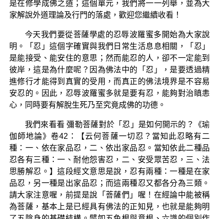
是在修學成佛之道；這個單元，我們將一一列舉，並為大
家解說外道理論及行門的落處，歡迎您繼續收看！
今天我們要從菩薩學處的忍辱波羅蜜多開始為大家說
明。「忍」這個字確實與我們日常生活息息相關，「忍」
是能接受、能安住的意思；然而能忍的人，卻不一定能到
彼岸，這是為什麼呢？因為佛法中的「忍」，是要透過精
進修行才能得到真實的受用，而真正的佛法境界是不容易
安忍的。因此，忍辱波羅蜜多就是要有忍，能夠對治瞋恚
心，同時要有解脫生死乃至究竟成佛的功德。
我們來看看 彌勒菩薩對於「忍」是如何開示的？《瑜
伽師地論》卷42：【云何菩薩一切忍？當知此忍略有二
種：一、依在家品忍，二、依出家品忍。當知依此二種品
忍各有三種：一、耐他怨害忍，二、安受眾苦忍，三、法
思勝解忍。】這段經文意思是說，忍有兩種：一種是在家
品忍，另一種是出家品忍；而這兩種忍又都各分為三類。
請大家注意喔，前提是說「菩薩們」喔！在經論中能被稱
為菩薩，基本上是已經具有佛法的正知見，也就是能夠明
了五陰身的基礎結構。譬如五色根與意根、六識的個別作