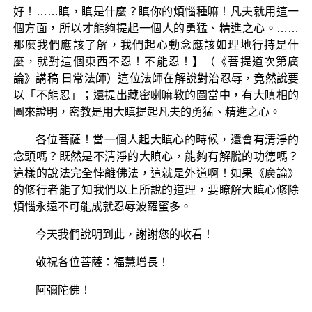
好！……瞋，瞋是什麼？瞋你的煩惱種嘛！凡夫就用這一
個方面，所以才能夠提起一個人的勇猛、精進之心。……
那麼我們應該了解，我們起心動念應該如理地行持是什
麼，就對這個東西不忍！不能忍！】（《菩提道次第廣
論》講稿 日常法師）這位法師在解說對治忍辱，竟然說要
以「不能忍」；還提出藏密喇嘛教的圖當中，有大瞋相的
圖來證明，密教是用大瞋提起凡夫的勇猛、精進之心。
各位菩薩！當一個人起大瞋心的時候，還會有清淨的
念頭嗎？既然是不清淨的大瞋心，能夠有解脫的功德嗎？
這樣的說法完全悖離佛法，這就是外道啊！如果《廣論》
的修行者能了知我們以上所說的道理，要瞭解大瞋心修除
煩惱永遠不可能成就忍辱波羅蜜多。
今天我們說明到此，謝謝您的收看！
敬祝各位菩薩：福慧增長！
阿彌陀佛！