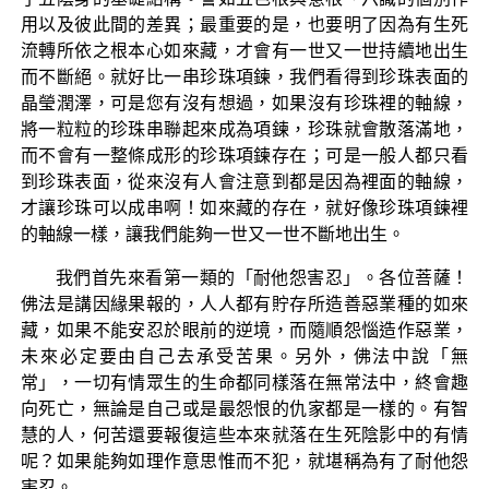
用以及彼此間的差異；最重要的是，也要明了因為有生死
流轉所依之根本心如來藏，才會有一世又一世持續地出生
而不斷絕。就好比一串珍珠項鍊，我們看得到珍珠表面的
晶瑩潤澤，可是您有沒有想過，如果沒有珍珠裡的軸線，
將一粒粒的珍珠串聯起來成為項鍊，珍珠就會散落滿地，
而不會有一整條成形的珍珠項鍊存在；可是一般人都只看
到珍珠表面，從來沒有人會注意到都是因為裡面的軸線，
才讓珍珠可以成串啊！如來藏的存在，就好像珍珠項鍊裡
的軸線一樣，讓我們能夠一世又一世不斷地出生。
我們首先來看第一類的「耐他怨害忍」。各位菩薩！
佛法是講因緣果報的，人人都有貯存所造善惡業種的如來
藏，如果不能安忍於眼前的逆境，而隨順怨惱造作惡業，
未來必定要由自己去承受苦果。另外，佛法中說「無
常」，一切有情眾生的生命都同樣落在無常法中，終會趣
向死亡，無論是自己或是最怨恨的仇家都是一樣的。有智
慧的人，何苦還要報復這些本來就落在生死陰影中的有情
呢？如果能夠如理作意思惟而不犯，就堪稱為有了耐他怨
害忍。