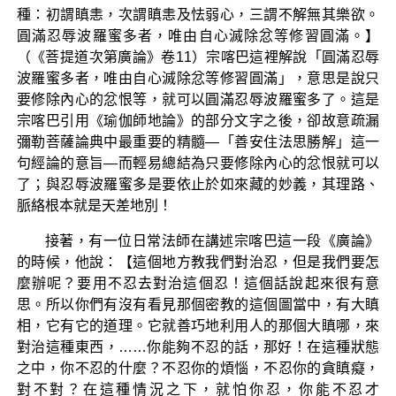
種：初謂瞋恚，次謂瞋恚及怯弱心，三謂不解無其樂欲。
圓滿忍辱波羅蜜多者，唯由自心滅除忿等修習圓滿。】
（《菩提道次第廣論》卷11）宗喀巴這裡解說「圓滿忍辱
波羅蜜多者，唯由自心滅除忿等修習圓滿」，意思是說只
要修除內心的忿恨等，就可以圓滿忍辱波羅蜜多了。這是
宗喀巴引用《瑜伽師地論》的部分文字之後，卻故意疏漏
彌勒菩薩論典中最重要的精髓—「善安住法思勝解」這一
句經論的意旨—而輕易總結為只要修除內心的忿恨就可以
了；與忍辱波羅蜜多是要依止於如來藏的妙義，其理路、
脈絡根本就是天差地別！
接著，有一位日常法師在講述宗喀巴這一段《廣論》
的時候，他說：【這個地方教我們對治忍，但是我們要怎
麼辦呢？要用不忍去對治這個忍！這個話說起來很有意
思。所以你們有沒有看見那個密教的這個圖當中，有大瞋
相，它有它的道理。它就善巧地利用人的那個大瞋哪，來
對治這種東西，……你能夠不忍的話，那好！在這種狀態
之中，你不忍的什麼？不忍你的煩惱，不忍你的貪瞋癡，
對不對？在這種情況之下，就怕你忍，你能不忍才