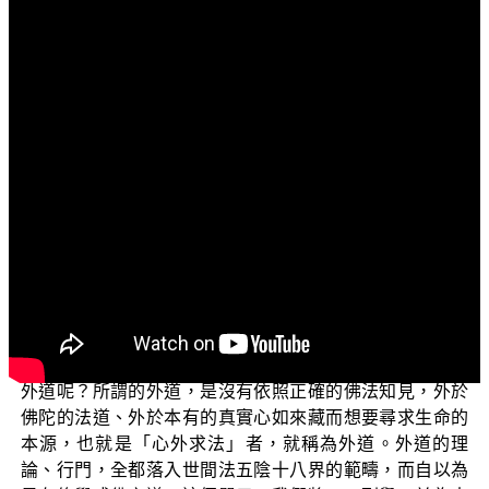
文字內容
各位菩薩：阿彌陀佛！
歡迎您收看正覺教團電視弘法節目，目前所要演述的
是延續上一年度的主題：「常見外道法——廣論」(二)單
元。
佛法是 世尊教導我們成就佛道的上上智慧，主要是在
探討生命結構的本源。由於每個有情眾生都具有成佛的本
質，也都具有永恆不滅的如來藏，所以佛陀示現降生人
間，開示我們如何依止善知識，而後見道、開悟明心，進
而修學佛菩提道乃至成就究竟佛果。
我們的主題「常見外道法——廣論」；然而，什麼是
外道呢？所謂的外道，是沒有依照正確的佛法知見，外於
佛陀的法道、外於本有的真實心如來藏而想要尋求生命的
本源，也就是「心外求法」者，就稱為外道。外道的理
論、行門，全都落入世間法五陰十八界的範疇，而自以為