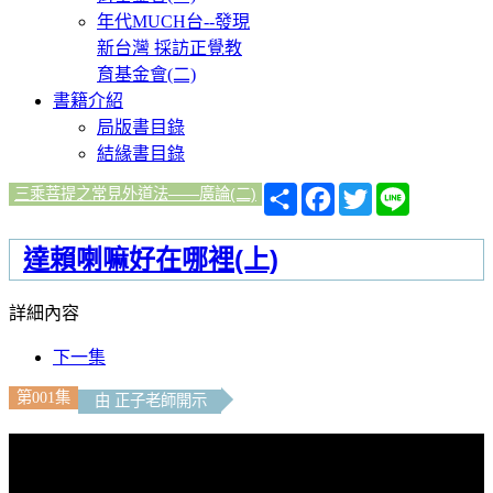
年代MUCH台--發現
新台灣 採訪正覺教
育基金會(二)
書籍介紹
局版書目錄
結緣書目錄
分
Facebook
Twitter
Line
三乘菩提之常見外道法——廣論(二)
享
達賴喇嘛好在哪裡(上)
詳細內容
下一集
第001集
由 正子老師開示