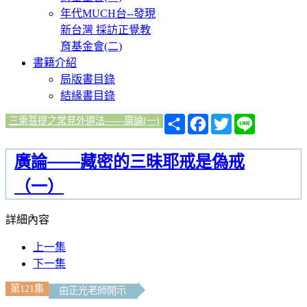
年代MUCH台--發現
新台灣 採訪正覺教
育基金會(二)
書籍介紹
局版書目錄
結緣書目錄
分
Facebook
Twitter
Line
三乘菩提之常見外道法——廣論(一)
享
廣論——藏密的三昧耶戒是偽戒
（一）
詳細內容
上一集
下一集
第121集
由正光老師開示