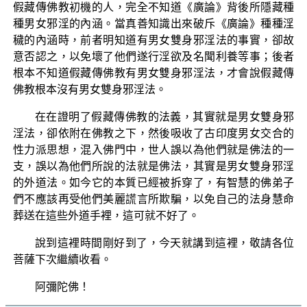
假藏傳佛教初機的人，完全不知道《廣論》背後所隱藏種
種男女邪淫的內涵。當真善知識出來破斥《廣論》種種淫
穢的內涵時，前者明知道有男女雙身邪淫法的事實，卻故
意否認之，以免壞了他們遂行淫欲及名聞利養等事；後者
根本不知道假藏傳佛教有男女雙身邪淫法，才會說假藏傳
佛教根本沒有男女雙身邪淫法。
在在證明了假藏傳佛教的法義，其實就是男女雙身邪
淫法，卻依附在佛教之下，然後吸收了古印度男女交合的
性力派思想，混入佛門中，世人誤以為他們就是佛法的一
支，誤以為他們所說的法就是佛法，其實是男女雙身邪淫
的外道法。如今它的本質已經被拆穿了，有智慧的佛弟子
們不應該再受他們美麗謊言所欺騙，以免自己的法身慧命
葬送在這些外道手裡，這可就不好了。
說到這裡時間剛好到了，今天就講到這裡，敬請各位
菩薩下次繼續收看。
阿彌陀佛！