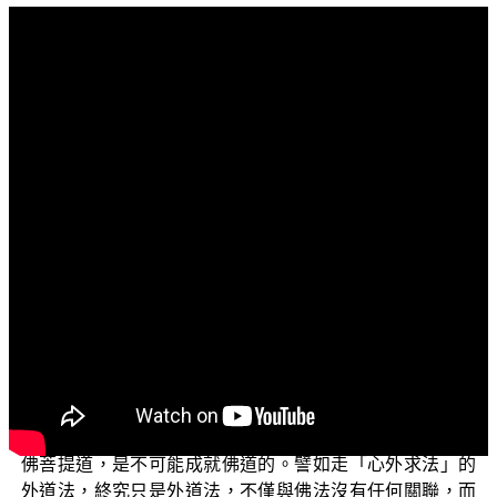
文字內容
各位電視機前面的菩薩們：阿彌陀佛！
歡迎收看正覺同修會所推出的電視弘法節目，這個系
列主題名為「三乘菩提之常見外道法——廣論」。
談論到假藏傳佛教宗喀巴所著的兩本《廣論》，那就
是《菩提道次第廣論》、《密宗道次第廣論》，今天藉著
這個機會來談論宗喀巴《廣論》背後所隱藏的真實內涵，
它不僅荒誕離譜，違背了 世尊的開示，而且不離欲界最低
層次的男女雙身邪淫法。
今天所要談的子題是「藏密的三昧耶戒是偽戒」。佛
弟子們都知道要成就佛道，一定要走佛菩提道，如果不走
佛菩提道，是不可能成就佛道的。譬如走「心外求法」的
外道法，終究只是外道法，不僅與佛法沒有任何關聯，而