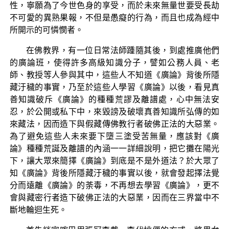
性，寧願為了今世色身的享受，而於未來無量世要受長劫
不可愛的異熟果報，不但是愚癡的行為，而且也成為經中
所開示的可憐憫者。
在佛教界，有一位日常法師踵隨其後，到處推廣他們
的廣論班，使得許多高級知識分子，譬如公務人員、老
師、教授等人參與其中，這些人不知道《廣論》背後所隱
藏汙穢的事實，乃至於這些人學習《廣論》以後，看見真
善知識破斥《廣論》的種種荒謬及離譜處，心中無法安
忍，於公開或私下中，來毀謗及破壞真善知識所弘傳的如
來藏法，因而造下與假藏傳佛教行者破佛正法的大惡業。
為了避免這些人未來要下墮三塗受苦無量，應該對《廣
論》種種荒誕及離譜的內涵一一詳細說明，把它攤在陽光
下，讓大眾來簡擇《廣論》到底是不是外道法？於大眾了
知《廣論》背後所隱藏汙穢的事實以後，就會發起擇法覺
分而遠離《廣論》的荼毒，不再想去學習《廣論》，更不
會與藏密行者造下破佛正法的大惡業，因而在三界當中不
斷地輪迴生死。