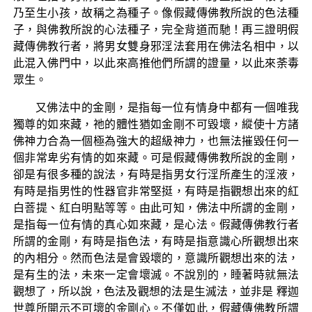
乃至生小孩，故稱之為種子。像假藏傳佛教所說的色法種
子，與佛教所說的心法種子，完全背道而馳！再三證明假
藏傳佛教行者，將男女雙身邪淫法套用在佛法名相中，以
此混入佛門中，以此來高推他們所謂的證量，以此來荼毒
眾生。
又佛法中的金剛，是指每一位有情身中都有一個唯我
獨尊的如來藏，祂的體性猶如金剛不可毀壞，縱使十方諸
佛神力合為一個極為強大的超級神力，也無法摧毀任何一
個非常卑劣有情的如來藏。可是假藏傳佛教所說的金剛，
卻是有很多種的說法，有時是指男女行淫所產生的淫液，
有時是指男性的性器官非常堅挺，有時是指觀想出來的紅
白菩提、紅白明點等等。由此可知，佛法中所謂的金剛，
是指每一位有情的真心如來藏，是心法。假藏傳佛教行者
所謂的金剛，有時是指色法，有時是指意識心所觀想出來
的內相分。然而色法是會毀壞的，意識所觀想出來的法，
是有生的法，未來一定會壞滅。不說別的，睡著時就無法
觀想了，所以說，色法及觀想的法是生滅法，並非是 釋迦
世尊所開示不可壞的金剛心。不僅如此，假藏傳佛教所謂