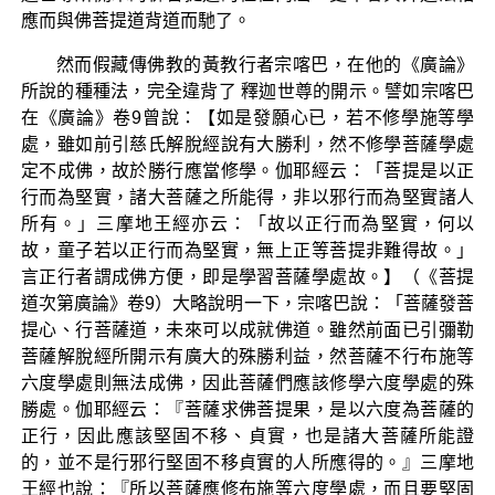
應而與佛菩提道背道而馳了。
然而假藏傳佛教的黃教行者宗喀巴，在他的《廣論》
所說的種種法，完全違背了 釋迦世尊的開示。譬如宗喀巴
在《廣論》卷9曾說：【如是發願心已，若不修學施等學
處，雖如前引慈氏解脫經說有大勝利，然不修學菩薩學處
定不成佛，故於勝行應當修學。伽耶經云：「菩提是以正
行而為堅實，諸大菩薩之所能得，非以邪行而為堅實諸人
所有。」三摩地王經亦云：「故以正行而為堅實，何以
故，童子若以正行而為堅實，無上正等菩提非難得故。」
言正行者謂成佛方便，即是學習菩薩學處故。】（《菩提
道次第廣論》卷9）大略說明一下，宗喀巴說：「菩薩發菩
提心、行菩薩道，未來可以成就佛道。雖然前面已引彌勒
菩薩解脫經所開示有廣大的殊勝利益，然菩薩不行布施等
六度學處則無法成佛，因此菩薩們應該修學六度學處的殊
勝處。伽耶經云：『菩薩求佛菩提果，是以六度為菩薩的
正行，因此應該堅固不移、貞實，也是諸大菩薩所能證
的，並不是行邪行堅固不移貞實的人所應得的。』三摩地
王經也說：『所以菩薩應修布施等六度學處，而且要堅固