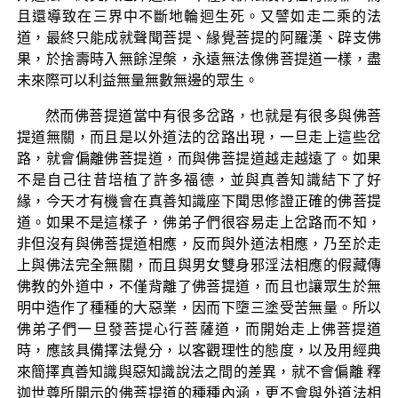
且還導致在三界中不斷地輪迴生死。又譬如走二乘的法
道，最終只能成就聲聞菩提、緣覺菩提的阿羅漢、辟支佛
果，於捨壽時入無餘涅槃，永遠無法像佛菩提道一樣，盡
未來際可以利益無量無數無邊的眾生。
然而佛菩提道當中有很多岔路，也就是有很多與佛菩
提道無關，而且是以外道法的岔路出現，一旦走上這些岔
路，就會偏離佛菩提道，而與佛菩提道越走越遠了。如果
不是自己往昔培植了許多福德，並與真善知識結下了好
緣，今天才有機會在真善知識座下聞思修證正確的佛菩提
道。如果不是這樣子，佛弟子們很容易走上岔路而不知，
非但沒有與佛菩提道相應，反而與外道法相應，乃至於走
上與佛法完全無關，而且與男女雙身邪淫法相應的假藏傳
佛教的外道中，不僅背離了佛菩提道，而且也讓眾生於無
明中造作了種種的大惡業，因而下墮三塗受苦無量。所以
佛弟子們一旦發菩提心行菩薩道，而開始走上佛菩提道
時，應該具備擇法覺分，以客觀理性的態度，以及用經典
來簡擇真善知識與惡知識說法之間的差異，就不會偏離 釋
迦世尊所開示的佛菩提道的種種內涵，更不會與外道法相