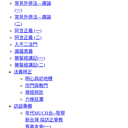
常見外道法—廣論
(一)
常見外道法—廣論
(二)
阿含正義 (一)
阿含正義 (二)
入不二法門
識蘊真義
勝鬘經講記(一)
勝鬘經講記(二)
法義辨正
明心與初地釋
宗門與教門
壇經辨訛
力挽狂瀾
訪談專欄
年代MUCH台--發現
新台灣 採訪正覺教
育基金會(一)