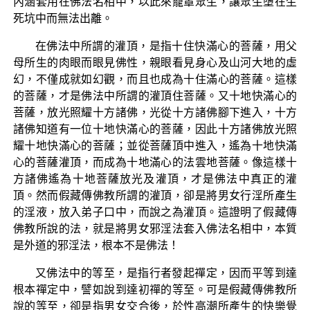
內涵套用在佛法名相中，以此來籠罩眾生，讓眾生墮在生
死坑中而無法出離。
在佛法中所謂的灌頂，是指十住快滿心的菩薩，用父
母所生的肉眼而眼見佛性，親眼看見身心及山河大地的虛
幻，不僅成就如幻觀，而且也成為十住滿心的菩薩。這樣
的菩薩，才是佛法中所謂的灌頂住菩薩。又十地快滿心的
菩薩，放光照耀十方諸佛，光從十方諸佛腳下進入，十方
諸佛知道有一位十地快滿心的菩薩，因此十方諸佛放光照
耀十地快滿心的菩薩；並從菩薩頂中進入，遙為十地快滿
心的菩薩灌頂，而成為十地滿心的法雲地菩薩。像這樣十
方諸佛遙為十地菩薩放光及灌頂，才是佛法中真正的灌
頂。然而假藏傳佛教所謂的灌頂，卻是將男女行淫所產生
的淫液，放入弟子口中，而說之為灌頂。這證明了假藏傳
佛教所說的法，就是將男女邪淫法套入佛法名相中，本質
是外道的邪淫法，根本不是佛法！
又佛法中的等至，是指行者發起禪定，因而平等到達
根本禪定中，譬如說到達初禪的等至。可是假藏傳佛教所
說的等至，卻是指男女交合後，於性高潮所產生的快樂覺