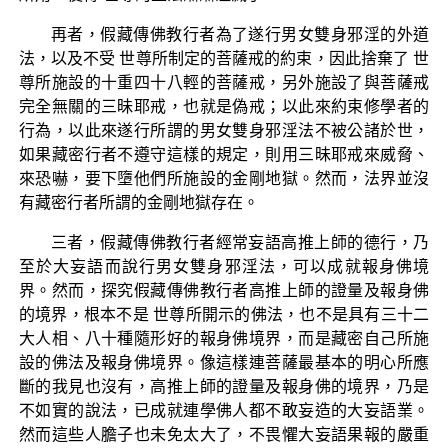
再者，假藏傳佛教行者為了遂行男女雙身邪淫的外道
法，以及不受 世尊所制定的菩薩戒的約束，因此捨棄了 世
尊所施設的十重四十八輕的菩薩戒，另外施設了與菩薩戒
完全無關的三昧耶戒，也就是偽戒；以此來約束修學者的
行為，以此來遂行所謂的男女雙身邪淫法不被公諸於世，
如果藏密行者不遵守這樣的規定，則用三昧耶戒來威脅、
來恐嚇，要下墮他們所施設的金剛地獄。然而，法界並沒
有藏密行者所謂的金剛地獄存在。
三者，假藏傳佛教行者經常妄語高推上師的德行，乃
至於大妄語而說行男女雙身邪淫法，可以成就報身佛境
界。然而，探究假藏傳佛教行者高推上師的證量及報身佛
的境界，根本不是 世尊所開示的佛法，也不是具有三十二
大人相、八十種隨形好的報身佛境界，而是藏密自己所施
設的佛法及報身佛境界。像這樣連菩薩最基本的明心所應
斷的我見也沒有，高推上師的證量及報身佛的境界，乃是
不如實的說法，已成就連學佛人都不敢妄造的大妄語業。
然而這些人膽子也未免太大了，不畏懼大妄語果報的嚴重