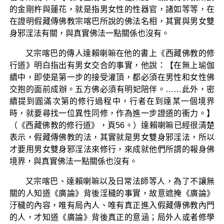
的金剛杵與蓮花，就是指男女性的性器官，諸如等等，在
在證明假藏傳佛教宗喀巴所說的佛法名相，其實與男女雙
身邪淫法有關，與真實佛法一點關係也沒有。
又宗喀巴的傳人達賴喇嘛在他的書上《西藏佛教的修
行道》明白指出有男女交合的事實，他說：【在無上瑜伽
續中，即使是第一步的接受灌頂，都必須在男性和女性佛
交抱的面前成辦。五方佛必須有明妃陪伴。……此外，密
續提到圓滿次第的修行過程中，行者在到達某一個境界
時，就要尋找一位異性同修，作為進一步證道的衝力。】
（《西藏佛教的修行道》，頁56。）達賴喇嘛已經很清楚
表示，假藏傳佛教的法，其實就是男女雙身邪淫法，所以
才要用男女雙身邪淫法來修行，來成就他們所謂的報身佛
境界，與真實佛法一點關係也沒有。
又宗喀巴、達賴喇嘛以及日常法師等人，為了不讓無
關的人知道《廣論》背後淫穢的事實，故意遮掩《廣論》
汙穢的內容，唯有局內人、唯有真正進入假藏傳佛教內門
的人，才知道《廣論》背後真正的意涵；局外人或者修學