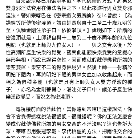
首先談宗喀巴用張冠李戴、李代桃僵的方式，將男女
雙身邪淫法套用在佛法名相之下，以此來遂行男女雙身邪
淫法。譬如宗喀巴在《密宗道次第廣論》卷14曾說：【為
講經等所傳後密灌頂，謂由師長與自十二至二十歲九明等
至，俱種金剛注弟子口，依彼灌頂。】說明如下：所謂的
密灌頂就是，上師親自與十二歲到二十歲不同年齡的九位
明妃（也就是上師與九位女人），一一與之交合以後，於
性高潮所產生快樂的覺受，觀察此能觀快樂覺受的意識心
無形無相，而說已證得空性，因而成就假藏傳佛教所謂的
樂空雙運、樂空不二的報身佛境界。然後上師一一射精於
明妃下體內，再將明妃下體的男精女血加以收集起來，而
稱之為俱種金剛（也就是具有上師與女人雙方淫液的種
子），亦名為金剛菩提心，灌注弟子口中，讓弟子產生快
樂淫欲覺受，而說之為密灌頂。
電視機前面的菩薩們，當你聽到宗喀巴這樣說法，你
會不會覺得這樣說法很齷齪、很離譜呢？佛的正法怎麼會
變成假藏傳佛教所謂的男女交合的不淨法呢？這也告訴大
眾，宗喀巴用張冠李戴、李代桃僵的方法，把兩性交合的