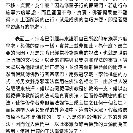
不移、貞實。為什麼？因為修童子行的菩薩們，若能行布
施等六度學處，而且堅固不移、貞實，佛菩提果並不難
得。』上面所說的正行，就是成佛的善巧方便，即是菩薩
學習應有的學處。」
表面上，宗喀巴引經典來證明自己所說的布施等六度
學處，與佛的開示一樣，實質上並非如此，為什麼？最主
要的原因，乃是宗喀巴經常抄錄經典的說法，也就是世俗
上所謂的文抄公，以此來遮隱男女雙身邪淫法的事實，讓
大眾以為他所說的是正確的，並沒有偏離佛菩薩的開示。
然而假藏傳佛教行者宗喀巴，用張冠李戴、李代桃僵的方
式，將男女雙身邪淫法套用在佛法名相之下，由於世人沒
有慧眼來抉擇，錯以為假藏傳佛教是佛教的一支，錯以為
假藏傳佛教所說的法就是真實佛法，因而修學藏密的假佛
法，使得修學者非但無法證得三乘菩提之任何一個菩提，
而且還墮入男女邪淫的外道法中。這告訴大眾，假藏傳佛
教原本就不是佛教的一支，乃是依附於佛教之下的外道
法，因而混入佛門中，以此來蠶食鯨吞佛教的資源而為其
所用，使得 世尊的正法漸漸湮滅了。