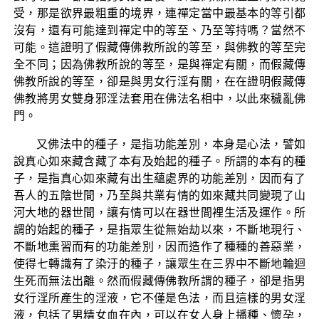
受，那是欲界最粗重的境界，連禪定當中最基本的等引都
沒有，還有可能達到禪定中的等至、乃至等持嗎？當然不
可能。這證明了假藏傳佛教所說的等至，與佛教的等至完
全不同；因為佛教所說的等至，是與禪定有關，而假藏傳
佛教所說的等至，卻是與男女行淫有關，在在證明假藏傳
佛教將男女雙身邪淫法套用在佛法名相中，以此來穢亂佛
門。
又佛法中的種子，是指功能差別，本身是心法，譬如
說真心如來藏含藏了本有及始起的種子。所謂的本有的種
子，是指真心如來藏有出生蘊處界的功能差別，因而有了
吾人的五陰世間，乃至與共業有情的如來藏共同變現了山
河大地的器世間，讓有情可以在器世間裡生活及運作。所
謂的始起的種子，是指眾生從無始劫以來，不斷地現行、
不斷地熏習而有的功能差別，因而造作了種種的善惡業，
使得七轉識有了染汙的種子，讓眾生在三界中不斷地輪迴
生死而無法出離。然而假藏傳佛教所謂的種子，卻是指男
女行淫所產生的淫液，它不僅是色法，而且這樣的男女淫
液，包括了男精女血在內，可以在女人身上播種、懷孕，