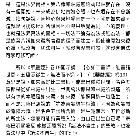
是！這是法界實相。第八識如來藏無始劫以來就存在，沒
有一個開始，未來成為佛地真如心體，也永遠存在不會斷
滅；換句話說，因地心與果地覺同是一心，就是如來藏。
這就是《楞嚴經》所說因地心與果地覺為同一心的義理，
也就是法界萬法的實相。一切法不論有為法或無為法，都
是依第八識如來藏所含藏的種子而建立，假使離開如來藏
心體，就沒有一切法可生，就沒有涅槃可證，就沒有佛法
可學可修可證。
所以《華嚴經》卷19開示說：【心如工畫師，能畫諸
世間，五蘊悉從生，無法而不造。】（《華嚴經》卷19）
意思是說，如來藏好比工畫師，能畫出種種世間，名色五
陰都是從如來藏中出生，世間萬法都是如來藏所製造，所
以有情的本體是如來藏，如來藏「能遍興造一切趣生」；
而不是宗喀巴胡說的「許為意識結生相續」，因為意識屬
於識陰六識，是名色五陰所含攝，是生滅無常、五位必斷
的所生法，怎麼可能持業種入胎，由自己出生自己呢？宗
喀巴明顯違反 龍樹菩薩所說「諸法不自生」的聖教，也違
背法界中「諸法不自生」的正理。