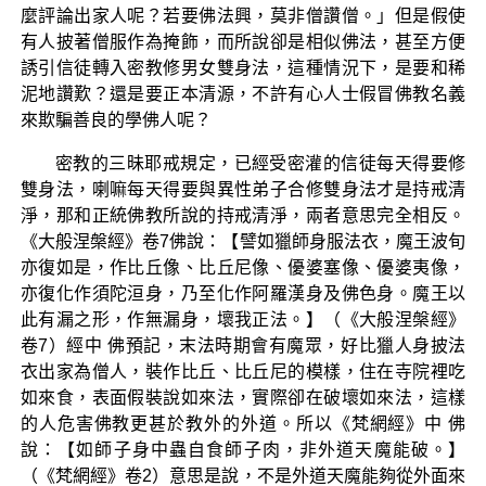
麼評論出家人呢？若要佛法興，莫非僧讚僧。」但是假使
有人披著僧服作為掩飾，而所說卻是相似佛法，甚至方便
誘引信徒轉入密教修男女雙身法，這種情況下，是要和稀
泥地讚歎？還是要正本清源，不許有心人士假冒佛教名義
來欺騙善良的學佛人呢？
密教的三昧耶戒規定，已經受密灌的信徒每天得要修
雙身法，喇嘛每天得要與異性弟子合修雙身法才是持戒清
淨，那和正統佛教所說的持戒清淨，兩者意思完全相反。
《大般涅槃經》卷7佛說：【譬如獵師身服法衣，魔王波旬
亦復如是，作比丘像、比丘尼像、優婆塞像、優婆夷像，
亦復化作須陀洹身，乃至化作阿羅漢身及佛色身。魔王以
此有漏之形，作無漏身，壞我正法。】（《大般涅槃經》
卷7）經中 佛預記，末法時期會有魔眾，好比獵人身披法
衣出家為僧人，裝作比丘、比丘尼的模樣，住在寺院裡吃
如來食，表面假裝說如來法，實際卻在破壞如來法，這樣
的人危害佛教更甚於教外的外道。所以《梵網經》中 佛
說：【如師子身中蟲自食師子肉，非外道天魔能破。】
（《梵網經》卷2）意思是說，不是外道天魔能夠從外面來