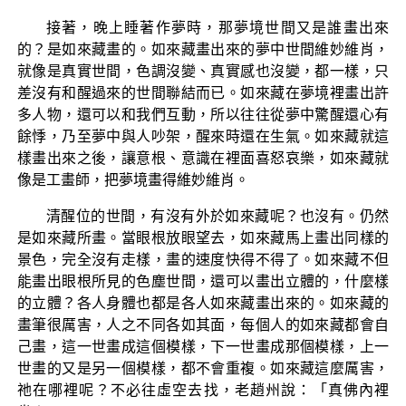
接著，晚上睡著作夢時，那夢境世間又是誰畫出來
的？是如來藏畫的。如來藏畫出來的夢中世間維妙維肖，
就像是真實世間，色調沒變、真實感也沒變，都一樣，只
差沒有和醒過來的世間聯結而已。如來藏在夢境裡畫出許
多人物，還可以和我們互動，所以往往從夢中驚醒還心有
餘悸，乃至夢中與人吵架，醒來時還在生氣。如來藏就這
樣畫出來之後，讓意根、意識在裡面喜怒哀樂，如來藏就
像是工畫師，把夢境畫得維妙維肖。
清醒位的世間，有沒有外於如來藏呢？也沒有。仍然
是如來藏所畫。當眼根放眼望去，如來藏馬上畫出同樣的
景色，完全沒有走樣，畫的速度快得不得了。如來藏不但
能畫出眼根所見的色塵世間，還可以畫出立體的，什麼樣
的立體？各人身體也都是各人如來藏畫出來的。如來藏的
畫筆很厲害，人之不同各如其面，每個人的如來藏都會自
己畫，這一世畫成這個模樣，下一世畫成那個模樣，上一
世畫的又是另一個模樣，都不會重複。如來藏這麼厲害，
祂在哪裡呢？不必往虛空去找，老趙州說：「真佛內裡