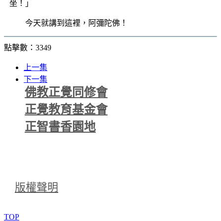
坐！」
今天就講到這裡，阿彌陀佛！
點擊數：3349
上一集
下一集
佛教正覺同修會
正覺教育基金會
正智書香園地
版權聲明
TOP