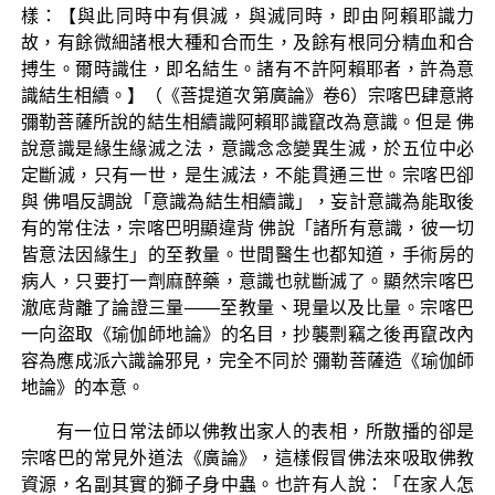
樣：【與此同時中有俱滅，與滅同時，即由阿賴耶識力
故，有餘微細諸根大種和合而生，及餘有根同分精血和合
搏生。爾時識住，即名結生。諸有不許阿賴耶者，許為意
識結生相續。】（《菩提道次第廣論》卷6）宗喀巴肆意將
彌勒菩薩所說的結生相續識阿賴耶識竄改為意識。但是 佛
說意識是緣生緣滅之法，意識念念變異生滅，於五位中必
定斷滅，只有一世，是生滅法，不能貫通三世。宗喀巴卻
與 佛唱反調說「意識為結生相續識」，妄計意識為能取後
有的常住法，宗喀巴明顯違背 佛說「諸所有意識，彼一切
皆意法因緣生」的至教量。世間醫生也都知道，手術房的
病人，只要打一劑麻醉藥，意識也就斷滅了。顯然宗喀巴
澈底背離了論證三量——至教量、現量以及比量。宗喀巴
一向盜取《瑜伽師地論》的名目，抄襲剽竊之後再竄改內
容為應成派六識論邪見，完全不同於 彌勒菩薩造《瑜伽師
地論》的本意。
有一位日常法師以佛教出家人的表相，所散播的卻是
宗喀巴的常見外道法《廣論》，這樣假冒佛法來吸取佛教
資源，名副其實的獅子身中蟲。也許有人說：「在家人怎