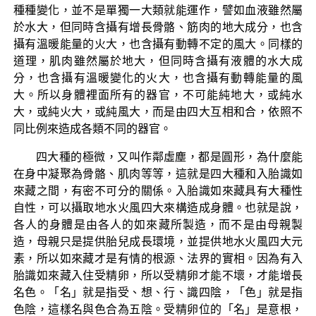
種種變化，並不是單獨一大類就能運作，譬如血液雖然屬
於水大，但同時含攝有增長骨骼、筋肉的地大成分，也含
攝有溫暖能量的火大，也含攝有動轉不定的風大。同樣的
道理，肌肉雖然屬於地大，但同時含攝有液體的水大成
分，也含攝有溫暖變化的火大，也含攝有動轉能量的風
大。所以身體裡面所有的器官，不可能純地大，或純水
大，或純火大，或純風大，而是由四大互相和合，依照不
同比例來造成各類不同的器官。
四大種的極微，又叫作鄰虛塵，都是圓形，為什麼能
在身中凝聚為骨骼、肌肉等等，這就是四大種和入胎識如
來藏之間，有密不可分的關係。入胎識如來藏具有大種性
自性，可以攝取地水火風四大來構造成身體。也就是說，
各人的身體是由各人的如來藏所製造，而不是由母親製
造，母親只是提供胎兒成長環境，並提供地水火風四大元
素，所以如來藏才是有情的根源、法界的實相。因為有入
胎識如來藏入住受精卵，所以受精卵才能不壞，才能增長
名色。「名」就是指受、想、行、識四陰，「色」就是指
色陰，這樣名與色合為五陰。受精卵位的「名」是意根，