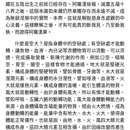
藏在五陰出生之前就已經存在。阿羅漢捨報，滅盡五蘊十
八界之後，這個本識如來藏仍然單獨存在而永遠不滅，成
為無餘涅槃中的實際、本際，這就是解脫道身念處觀的中
心法義。這樣瞭解之後，才有可能真的斷我見，乃至斷我
執，而證得阿羅漢果。
什麼是空大？是指身體中的空缺處；有空缺處才能動
轉，讓食物、血液、內分泌等流體物質可以流動、可以流
通，完成攝取營養、新陳代謝的作用，例如口空、咽喉
空、胃空、腸空，這樣食物才能通過。地大就是堅硬元
素，構成身體的堅硬物質，譬如骨骼、牙齒等。水大就是
溼潤元素，構成身體的水分溼性，譬如唾液、血液等。火
大就是煖熱元素，構成身體的溫暖，能引生體溫的物質。
風大就是動轉性，由於身體有風大，所以有情才能動轉，
譬如呼吸、五臟六腑的動轉功能；風大是身體動轉能力的
來源，由身體攝取含蘊能量的物質，經由火大燃燒，成為
身體動轉的能量，能量中含有地大、水大、火大，使得身
體能正常運作。也就是說，由地、水、火、風四大類元素
構成色身，這四大類元素互相含攝，由於因緣改變而產生