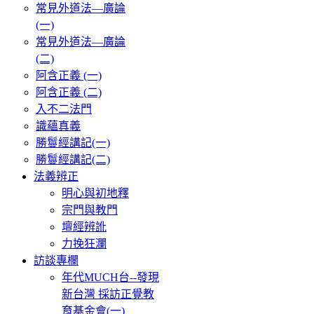
常見外道法—廣論
(一)
常見外道法—廣論
(二)
阿含正義 (一)
阿含正義 (二)
入不二法門
識蘊真義
勝鬘經講記(一)
勝鬘經講記(二)
法義辨正
明心與初地釋
宗門與教門
壇經辨訛
力挽狂瀾
訪談專欄
年代MUCH台--發現
新台灣 採訪正覺教
育基金會(一)