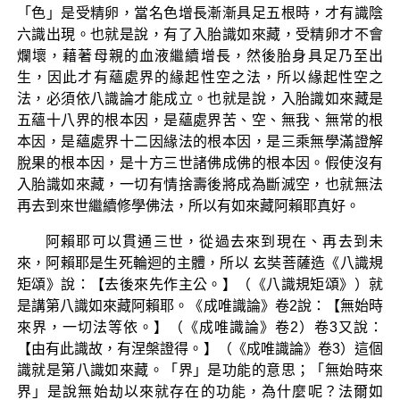
「色」是受精卵，當名色增長漸漸具足五根時，才有識陰
六識出現。也就是說，有了入胎識如來藏，受精卵才不會
爛壞，藉著母親的血液繼續增長，然後胎身具足乃至出
生，因此才有蘊處界的緣起性空之法，所以緣起性空之
法，必須依八識論才能成立。也就是說，入胎識如來藏是
五蘊十八界的根本因，是蘊處界苦、空、無我、無常的根
本因，是蘊處界十二因緣法的根本因，是三乘無學滿證解
脫果的根本因，是十方三世諸佛成佛的根本因。假使沒有
入胎識如來藏，一切有情捨壽後將成為斷滅空，也就無法
再去到來世繼續修學佛法，所以有如來藏阿賴耶真好。
阿賴耶可以貫通三世，從過去來到現在、再去到未
來，阿賴耶是生死輪迴的主體，所以 玄奘菩薩造《八識規
矩頌》說：【去後來先作主公。】（《八識規矩頌》）就
是講第八識如來藏阿賴耶。《成唯識論》卷2說：【無始時
來界，一切法等依。】（《成唯識論》卷2）卷3又說：
【由有此識故，有涅槃證得。】（《成唯識論》卷3）這個
識就是第八識如來藏。「界」是功能的意思；「無始時來
界」是說無始劫以來就存在的功能，為什麼呢？法爾如