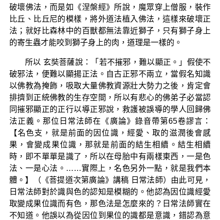
破壞佛法，而是如《涅槃經》所說，魔眾穿上僧服，裝作
比丘、比丘尼的模樣，將外道法植入佛法，這樣來破壞正
法；就好比森林中的百獸都無法靠近獅子，只有獅子身上
的寄生蟲才能咬到獅子身上的肉，道理是一樣的。
所以 玄奘菩薩說：「若不摧邪，難以顯正。」假使不
破邪法，便難以顯揚正法。自古正邪不兩立，當假名知識
以佛教為掩飾，吸取大量佛教資源壯大勢力之後，肯定會
排擠到正統佛教的生存空間，所以有悲心的佛弟子必當認
同摧邪顯正的正行以導正邪說，救護被誤導的學人回歸佛
法正義。那位日常法師在《廣論》錄音帶第65卷謬言：
【名色支，就是前面的因位識，經愛、取的滋潤後會感
果，會變成果位識，那就是前面的結生相續。結生相續
時，即不單單是識了，所以在母胎中有兩樣東西，一是色
法、一是心法。……實際上，名色另外一點，就是我們本
體。】（《菩提道次第廣論》講稿 日常法師）由此可見，
日常法師對於識與色的認知是模糊的。他認為因位識經愛
取變成果位識而有色，那色法是怎麼來的？日常法師實在
不知道。他誤以為從因位到果位的識都是意識，錯認為意