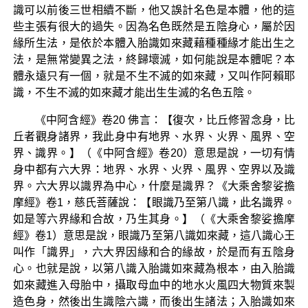
識可以前後三世相續不斷，他又誤計名色是本體，他的這
些主張有很大的過失。因為名色既然是五陰身心，屬於因
緣所生法，是依於本體入胎識如來藏藉種種緣才能出生之
法，是無常變異之法，終歸壞滅，如何能說是本體呢？本
體永遠只有一個，就是不生不滅的如來藏，又叫作阿賴耶
識，不生不滅的如來藏才能出生生滅的名色五陰。
《中阿含經》卷20 佛言：【復次，比丘修習念身，比
丘者觀身諸界，我此身中有地界、水界、火界、風界、空
界、識界。】（《中阿含經》卷20）意思是說，一切有情
身中都有六大界：地界、水界、火界、風界、空界以及識
界。六大界以識界為中心，什麼是識界？《大乘舍黎娑擔
摩經》卷1，慈氏菩薩說：【眼識乃至第八識，此名識界。
如是等六界緣和合故，乃生其身。】（《大乘舍黎娑擔摩
經》卷1）意思是說，眼識乃至第八識如來藏，這八識心王
叫作「識界」，六大界因緣和合的緣故，於是而有五陰身
心。也就是說，以第八識入胎識如來藏為根本，由入胎識
如來藏進入母胎中，攝取母血中的地水火風四大物質來製
造色身，然後出生識陰六識，而後出生諸法；入胎識如來