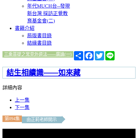
年代MUCH台--發現
新台灣 採訪正覺教
育基金會(二)
書籍介紹
局版書目錄
結緣書目錄
分
Facebook
Twitter
Line
三乘菩提之常見外道法——廣論(一)
享
結生相續識——如來藏
詳細內容
上一集
下一集
第094集
由正莉老師開示