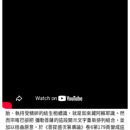
文字內容
各位菩薩：阿彌陀佛！
歡迎您收看正覺教團電視弘法節目，目前正在演述的
單元是「三乘菩提之常見外道法——廣論」，今天要探討
的子題是「結生相續識如來藏」。
《瑜伽師地論》卷1 彌勒菩薩開示說：【當於此處，
一切種子異熟所攝執受所依阿賴耶識和合依託。云何和合
依託？謂此所出濃厚精血合成一段，與顛倒緣中有俱滅，
與滅同時即由一切種子識功能力故，有餘微細根及大種和
合而生，及餘有根同分精血和合摶生，於此時中說識已住
結生相續，即此名為羯羅藍位。】（《瑜伽師地論》卷1）
這裡的羯羅藍位是指受精卵位，意思是說，能夠持業種入
胎、執持受精卵的結生相續識，就是如來藏阿賴耶識。然
而宗喀巴卻把 彌勒菩薩的這段開示文字重新排列組合，並
加以扭曲原意，於《菩提道次第廣論》卷6第179頁變成這