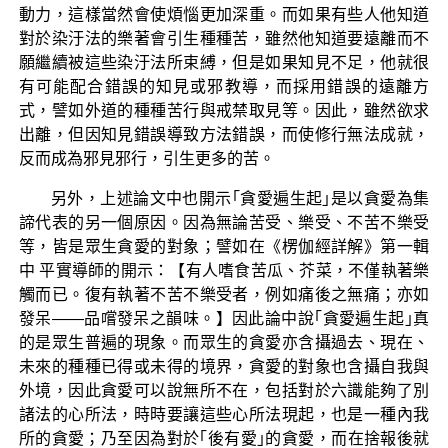
動力，這樣當然會使煩惱更加深重。而如果有些人他知道
對於染汙法的樂著會引生種種苦，雖然他知道要遠離而不
願繼續被這些染汙法所束縛，但是如果知見不足，他就很
有可能配合錯誤的知見或邪教導，而採用錯誤的遠離方
式，譬如外道的種種苦行與戒禁取見等。因此，雖然欲求
出離，但因知見錯誤導致方法錯誤，而使修行無法成就，
反而成為邪見邪行，引生更多的苦。
另外，上述論文中也開示｢貪愛遍生起｣是以貪愛為集
諦代表的另一個原因。因為無論苦受、樂受、不苦不樂受
等，皆是眾生貪愛的對象；譬如在《楞伽經詳解》第一輯
中 平實導師的開示：【有人嗜食苦瓜、芥菜，不僅執著樂
觸而已。復有執著不苦不樂受者，例如痛後之無痛；亦如
發呆——品嚐發呆之韻味。】因此論中說｢貪愛遍生起｣真
的是眾生普遍的現象。而眾生的貪愛亦含攝過去、現在、
未來的種種已得或未得的境界，貪愛的對象也含攝自我與
外境，因此貪愛可以說無所不在，包括對於六識能夠了別
諸法的心所法，時時要讓這些心所法現起，也是一種內我
所的貪愛；乃至因為對於｢後有愛｣的貪愛，而在捨報後就