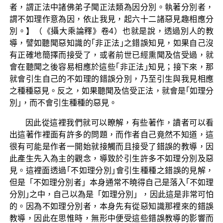
者，謂正法中諸佛弟子聞正法類為因分別。執著分別者，
謂不如理作意為因，依止我見，起六十二諸惡見趣相應分
別。】（《攝大乘論釋》卷4）也就是說，透過別人的教
導，譬如聽聞惡知識的｢非正法｣之錯誤知見，如果自己沒
有正確地簡擇而接受了，或者前世已經熏聞及信受過，就
會在聽聞之後容易相應於這些｢非正法｣知見；接下來，那
就會引生自己的不如理的錯誤分別，乃至引生與我見相應
之種種惡見。反之，如果聽聞及信受正法，就會是｢如理分
別｣，而不會引生種種的惡見。
因此從這裡我們就可以瞭解，有些著作，讀者可以看
出這著作裡面有許多的問題，而作者自己竟然不知道，這
很有可能是作者一開始就接觸而且接受了錯誤的教導，因
此產生先入為主的觀念，導致於引生許多不如理分別及惡
見。這裡面透過｢不如理分別｣會引生種種之錯誤的見解，
但是「不如理分別者」本身通常不曉得自己是落入｢不如理
分別｣之中，自己以為是「如理分別」，因此這是非常可怕
的。因為不如理分別者，本身先有從惡知識那裡來的錯誤
教導，因此在思惟時，無形中便受這些錯誤教導的影響而