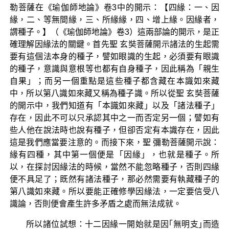
勒菩薩在《瑜伽師地論》卷3中的開示：【四緣：一、因
緣，二、等無間緣，三、所緣緣，四、增上緣。因緣者，
謂種子。】（《瑜伽師地論》卷3）這兩部論的開示，是正
確理解因緣法的關鍵。首先聖 玄奘菩薩開示諸法的生起需
要有這個法本身的種子，譬如眼識的生起，必須要有眼識
的種子，意識與意根等也都有自身種子，因此稱為「親生
自果」；而另一個重點是這些種子都含藏在本識如來藏
中，所以第八識如來藏又稱為種子識。所以從聖 玄奘菩薩
的開示中，我們知道有「本識如來藏」以及「諸法種子」
存在，因此不可以只承認其中之一而否定另一個；譬如有
些人他在說法時也說有種子，但卻否定有本識存在，因此
這是我們應當要注意的。而接下來，聖 彌勒菩薩開示說：
緣有四種，其中第一個便是「因緣」，也就是種子。所
以，在探討因緣法的時候，當然不能忽略種子，否則四緣
便不具足了；既然有諸法種子，那必然需要有執藏種子的
第八識如來藏。所以要能正確修學因緣法，一定要信受八
識論，否則便會產生許多矛盾之處而無法成就。
所以諸位試想：十二因緣一開始就是因｢無明支｣而造