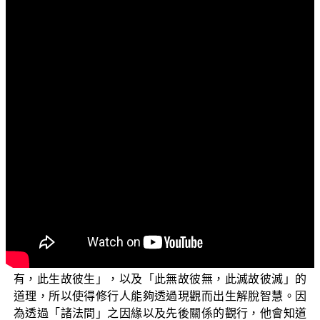
文字內容
各位菩薩：阿彌陀佛！
歡迎大家收看「三乘菩提之常見外道法——廣論」節
目。這幾天我們要跟諸位菩薩一起來探討有關十二因緣之
法義，十二因緣在佛法中是屬於非常重要的知見，因為正
確地理解因緣法，可以很明顯地提升我們的智慧及斷除邪
見，因此希望大家也要特別留意這方面的法義。
一開始我們先來探討因緣法的主要意涵及需要注意的
要點，因為這可以讓大家比較容易掌握重點。因緣法主要
是經由觀察諸法「數數謝滅，復相續起」，也就是諸法有
一直生滅不斷的現象；同時也要透過觀察種種法之間的關
係，來探究諸法生滅的因緣，因此能夠發現「此有故彼
有，此生故彼生」，以及「此無故彼無，此滅故彼滅」的
道理，所以使得修行人能夠透過現觀而出生解脫智慧。因
為透過「諸法間」之因緣以及先後關係的觀行，他會知道