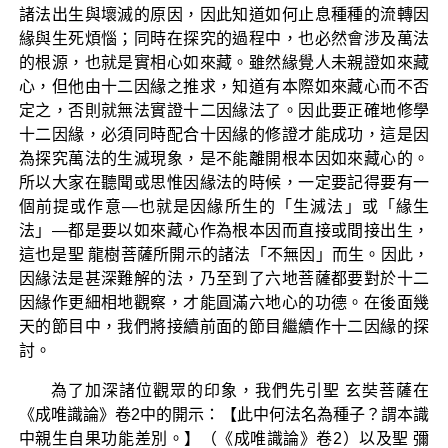
諸法出生與壞滅的原因，因此知道如何止息種種的流轉因
緣與生死煩惱；同時在探究的過程中，也必然會涉及萬法
的根源，也就是實相心如來藏。雖然緣覺人未親證如來藏
心，但他由十二因緣之推求，知道有本際如來藏心而不否
定之，否則就無法實證十二因緣法了。因此要正確地修學
十二因緣，必須同時配合十因緣的修證才能成功，這是因
為探究萬法的生滅現象，是不能離開根本因如來藏心的。
所以大家在聽聞或思惟因緣法的時候，一定要記得要有一
個前提或作意—也就是因緣所生的「生滅法」或「緣生
法」—都是要以如來藏心作為根本因而直接或間接出生，
這也是聖 龍樹菩薩所開示的諸法「不無因」而生。因此，
因緣法是甚深難解的法，乃至到了六地菩薩都要對於十二
因緣作更細相地觀察，才能圓滿六地心的功德。在後面幾
天的節目中，我們將接續前面的節目繼續作十二因緣的探
討。
為了加深諸位觀眾的印象，我們先引聖 玄奘菩薩在
《成唯識論》卷2中的開示：【此中何法名為種子？謂本識
中親生自果功能差別。】（《成唯識論》卷2）以及聖 彌