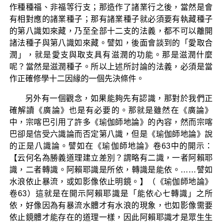
作種種福、非福等行支；那造作了諸業行之後，當然是會
有相對應的諸業種子；那有諸業種子就必須要有執藏種子
的第八識如來藏，乃至全部十二支的法義，都不可以離開
諸法種子與第八識如來藏。譬如，後面會談到的「愛取合
潤」，就是愛支與取支具有滋潤的功能。那是滋潤什麼
呢？當然是滋潤種子。所以上述所討論的法義，必須是當
作正確修學十二因緣的一個先決條件。
另外有一個觀念，如果能夠先有認識，那對於我們正
確解讀《廣論》也是有必要的。那就是雖然在《廣論》
中，宗喀巴引用了許多《瑜伽師地論》的內容，然而宗喀
巴卻是信受六識論而否定第八識，但是《瑜伽師地論》說
的正是八識論。譬如在《瑜伽師地論》卷63中的開示：
【云何名為勝義道理建立差別？謂略有二識，一者阿賴耶
識，二者轉識。阿賴耶識是所依，轉識是能依。……譬如
水浪依止暴流，或如影像依止明鏡。】（《瑜伽師地論》
卷63）這就是在開示阿賴耶識是「能依心七轉識」之所
依，好像因為有暴流水體才有水浪的現象，也如影像需要
依止鏡體才能存在的道理一樣，因此阿賴耶識才是眾生生