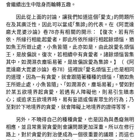
會繼續出生中陰身而輪轉五趣。
因此從上面的討論，讓我們知道這個｢愛支｣的問題所
在及其廣泛性，因此可以當成｢集諦｣的代表。在《阿毘達
磨大毘婆沙論》卷78亦有相關的開示：【復次，若有所
依、所緣行相能起愛者，即此所依所緣行相起餘煩惱，猶
如魚王所遊止處，小魚皆隨，此亦如是，由此說愛名煩惱
王，是故偏說。復次，若相續中有貪愛者，諸餘煩惱皆集
其中，如潤濕衣塵垢易著，是故偏說愛為集諦。】（《阿
毘達磨大毘婆沙論》卷78）這裡說｢愛名煩惱王｣也是相同
的道理，因為一有貪愛，就會跟隨著種種的煩惱，｢猶如魚
王所遊止處，小魚皆隨｣、｢如潤濕衣，塵垢易著｣。譬如對
於某五欲境界起貪愛，若遇有人障礙他，則易引生瞋恚
心；或追求五欲境界時，易有妄語或傷害眾生的行為；乃
至對於下地境界的貪愛，就會障礙上地境界的證得等等。
另外，不曉得自己的種種貪愛，也是因為與愚癡無明
相應，並且常熏習貪愛則會讓問題更加深重。所以在修行
路上，對於貪愛的對治便成為一個很重要的議題；而這也