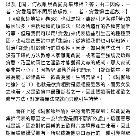
以及【問：何故唯說貪愛為集諦相？答：由二因緣：一
者、貪愛是願不願所依處故，二者、貪愛遍生起故。】
（《瑜伽師地論》卷58）也就是說，雖然引起各種｢苦｣的
原因很多，包括種種的煩惱法，以及所造作的各種有漏業
行等，但是我們可以用｢貪愛｣來代表這些引生苦的種種原
因，也就是四聖諦中的｢集諦｣；從這裡我們也可以知道，
對治｢貪愛｣對於修行的重要性。因此，如果有些法門，它
沒有正確的方法教導人家離開貪愛，或者甚至強調要透過
貪愛，乃至於兩性之淫欲才能獲得究竟的成就，那大家就
要非常小心了！因為聖 彌勒菩薩也開示：【諸煩惱中，貪
最為勝；於諸貪中，欲貪為勝，生諸苦故。】（《瑜伽師
地論》卷11）也就是欲貪相對是最粗糙強烈的，而男女欲
之執著，又是欲貪中最難斷者之一，因此透過兩性淫欲之
修學方法，註定將無法成就而只能引生諸苦。
而在上述《瑜伽師地論》中的開示有提到：以貪愛為
集諦代表的原因之一為｢貪愛是願不願所依處｣。這個意思
就是說，因為對於喜樂的五欲與六塵境界產生味著，因此
期願繼續攝受擁有，所以成為他身口意行的一種引導與驅