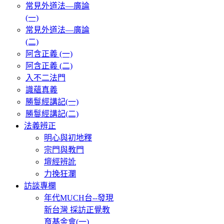
常見外道法—廣論
(一)
常見外道法—廣論
(二)
阿含正義 (一)
阿含正義 (二)
入不二法門
識蘊真義
勝鬘經講記(一)
勝鬘經講記(二)
法義辨正
明心與初地釋
宗門與教門
壇經辨訛
力挽狂瀾
訪談專欄
年代MUCH台--發現
新台灣 採訪正覺教
育基金會(一)