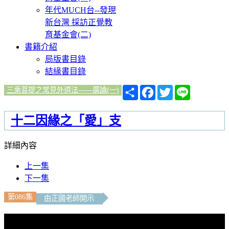
年代MUCH台--發現
新台灣 採訪正覺教
育基金會(二)
書籍介紹
局版書目錄
結緣書目錄
分
Facebook
Twitter
Line
三乘菩提之常見外道法——廣論(一)
享
十二因緣之「愛」支
詳細內容
上一集
下一集
第086集
由正國老師開示