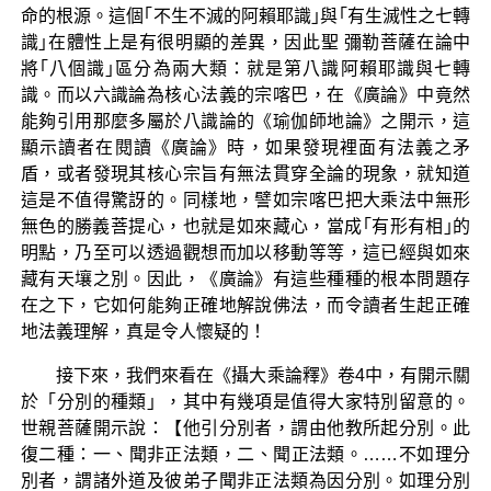
命的根源。這個｢不生不滅的阿賴耶識｣與｢有生滅性之七轉
識｣在體性上是有很明顯的差異，因此聖 彌勒菩薩在論中
將｢八個識｣區分為兩大類：就是第八識阿賴耶識與七轉
識。而以六識論為核心法義的宗喀巴，在《廣論》中竟然
能夠引用那麼多屬於八識論的《瑜伽師地論》之開示，這
顯示讀者在閱讀《廣論》時，如果發現裡面有法義之矛
盾，或者發現其核心宗旨有無法貫穿全論的現象，就知道
這是不值得驚訝的。同樣地，譬如宗喀巴把大乘法中無形
無色的勝義菩提心，也就是如來藏心，當成｢有形有相｣的
明點，乃至可以透過觀想而加以移動等等，這已經與如來
藏有天壤之別。因此，《廣論》有這些種種的根本問題存
在之下，它如何能夠正確地解說佛法，而令讀者生起正確
地法義理解，真是令人懷疑的！
接下來，我們來看在《攝大乘論釋》卷4中，有開示關
於「分別的種類」，其中有幾項是值得大家特別留意的。
世親菩薩開示說：【他引分別者，謂由他教所起分別。此
復二種：一、聞非正法類，二、聞正法類。……不如理分
別者，謂諸外道及彼弟子聞非正法類為因分別。如理分別