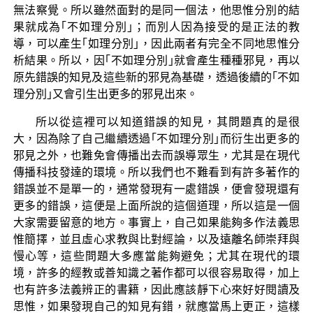
無法察覺。所以雖然面對的是同一個法，他思惟分別的結
果就成為｢不如理分別｣；而別人因為接受的是正法的教
導，可以產生｢如理分別｣，因此兩者有完全不同地思惟分
析結果。所以，因｢不如理分別｣就會產生種種邪見，再以
原先錯誤的知見及這些新的邪見為基礎，透過後續的｢不如
理分別｣又會引生出更多的邪見出來。
所以從這裡可以知道錯誤的知見，其問題真的是很
大，因為除了自己繼續透過｢不如理分別｣而衍生出更多的
邪見之外，也難免會傳播出去而誤導眾生，尤其是在現代
傳播科技發達的環境。所以我們也不難看到有許多著作的
錯誤並不是單一的，通常發現有一處錯誤，便會發現還有
更多的錯誤，這便是上面所說的這個道理，所以這是一個
大家需要留意的地方。事實上，自己如果能夠多作法義思
惟簡擇，並且虛心求教與比對經論，以及遠離名師崇拜與
慢心等，這些問題大多應當能夠避免；尤其在現代的環
境，許多的經教或善知識之著作都可以很容易取得，加上
也有許多法義辨正的書籍，因此應該靜下心來好好閱讀及
思惟，如果發現自己的知見有錯，就應當馬上更正，這樣