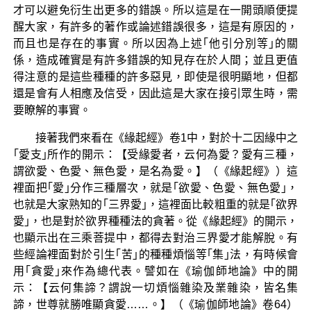
才可以避免衍生出更多的錯誤。所以這是在一開頭順便提
醒大家，有許多的著作或論述錯誤很多，這是有原因的，
而且也是存在的事實。所以因為上述｢他引分別等｣的關
係，造成確實是有許多錯誤的知見存在於人間；並且更值
得注意的是這些種種的許多惡見，即使是很明顯地，但都
還是會有人相應及信受，因此這是大家在接引眾生時，需
要瞭解的事實。
接著我們來看在《緣起經》卷1中，對於十二因緣中之
｢愛支｣所作的開示：【受緣愛者，云何為愛？愛有三種，
謂欲愛、色愛、無色愛，是名為愛。】（《緣起經》）這
裡面把｢愛｣分作三種層次，就是｢欲愛、色愛、無色愛｣，
也就是大家熟知的｢三界愛｣，這裡面比較粗重的就是｢欲界
愛｣，也是對於欲界種種法的貪著。從《緣起經》的開示，
也顯示出在三乘菩提中，都得去對治三界愛才能解脫。有
些經論裡面對於引生｢苦｣的種種煩惱等｢集｣法，有時候會
用｢貪愛｣來作為總代表。譬如在《瑜伽師地論》中的開
示：【云何集諦？謂說一切煩惱雜染及業雜染，皆名集
諦，世尊就勝唯顯貪愛……。】（《瑜伽師地論》卷64）