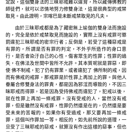
定說，這個雙身法的三昧耶戒難以違背，所以藏傳佛教的
師徒們，就可以恣情地努力修雙身法，這是很典型的戒禁
取見。由此證明，宗喀巴是未斷戒禁取見的凡夫。
由於三昧耶戒都是為了藏密無上瑜伽的雙身法而施設
的，完全是依於戒禁取見而施設的，實際上沒有戒罪可懲
罰違犯三昧耶戒的密宗行者；反倒是，若受了這種惡戒是
有罪的，所謂是否有罪的判定，不外乎所造作的身口意
行，是否會染汙自己的心性，傷害眾生的性罪；性罪的過
失，在佛法及世間中皆所不允許。其本質呢就是罪惡，即
使 佛不制戒，犯了仍有罪業，或者違犯了 佛所制的戒，因
而有佛戒的戒罪，那戒罪是於性罪上再加上的罪。與他人
眷屬合修雙身法的罪責，都是因為邪淫而導致的，不因三
昧耶戒而得罪，若是因為受持佛戒而違犯了，犯戒以後，
就在性罪上再加一條戒罪。沒有受戒的人，當然沒有戒
罪，但是雖然沒有戒罪，性罪仍然還是在的，仍然還是要
受未來的苦報的。如果你有受過戒，那又要再加一條戒
罪，這個叫作罪加一等。相反的，如先前所說的道理，一
旦受了三昧耶戒的惡戒，就算沒有作出這樣的惡事，但也