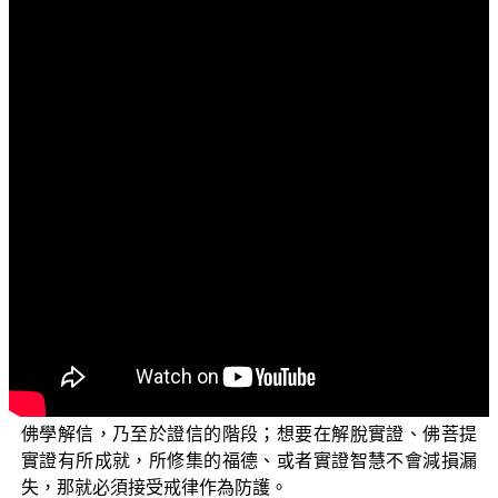
文字內容
各位菩薩：阿彌陀佛！
歡迎收看由佛教正覺同修會為各位準備的電視弘法節
目：「三乘菩提之常見外道法——廣論」系列。這個單元
我們來談談三福淨業中，有關具足眾戒的部分。
歸依三寶，在學佛的過程當中具有極為重要的意義。
歸依後能善加守護身口意業，安住清淨戒律，也是進入佛
門歸依三寶後，第一重要的事。在《菩薩瓔珞本業經》
中，如來這麼開示：【若一切眾生，初入三寶海，以信為
本；住在佛家，以戒為本。】（《菩薩瓔珞本業經》卷2）
意思是說，初入佛門修學最重要的，就是對於佛法僧三寶
的淨信；而進一步從對三寶清淨的仰信階段，提升到進入
佛學解信，乃至於證信的階段；想要在解脫實證、佛菩提
實證有所成就，所修集的福德、或者實證智慧不會減損漏
失，那就必須接受戒律作為防護。