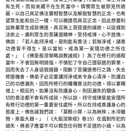
有生死，而如來藏不在生死當中。憐憫眾生被邪見所遮
蔽，以自己具足佛法實相智慧以及解脫智慧的正念，也希
望眾生能和自己一樣，可以親證而具足正念，因此想要利
益無量眾生成就佛道，具足無上菩提道的緣故，以這樣如
法依止，廣利眾生的菩薩道精神，受持戒律，心不放逸。
佛說：「若人能持淨戒，是則能有善法；若無淨戒，諸善
功德皆不得生。是以當知，戒為第一安隱功德之所住
處。」（《佛垂般涅槃略說教誡經》）為了在修行的過程
當中，不會因無明煩惱，不慎犯了令自己墮惡道的罪業，
因而失去了人身這個道器，阻斷了菩薩道修行之路，失去
修道機會，佛弟子必定要護持淨戒來令身心清淨，防護自
己的功德漏失，因而所修行的種種善法的功德，得以累積
增上。相反的，如果沒有防護身心，則因漏失的關係，一
切的善法都不會有所成就，所以說，持守戒律是能安隱所
有修行功德的第一重要安住處所。所以在持戒善護身心的
態度上，佛告誡我們說：「莫輕小罪，以為無殃；水渧雖
微，漸盈大器。」（《大般涅槃經》卷15）在面對所犯的
過失，佛弟子應當不可以輕忽任何微不足道的小過，以為