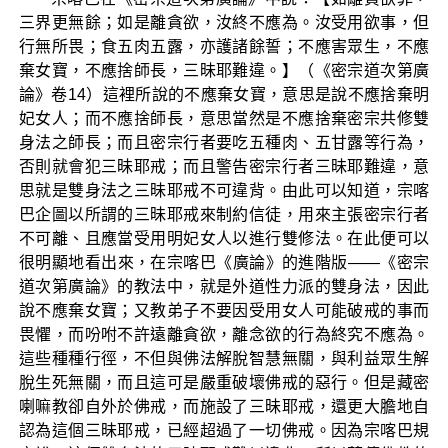
三界更無餘；如是離貪欲，汝終不應為。汝受用欲事，但
行無所畏；食五肉五露，亦護諸餘誓；不應害眾生，不應
棄女寶，不應捨師長，三昧耶難違。】（《密宗道次第廣
論》卷14）這裡所說的不應棄女寶，意思是說不應捨棄明
妃女人；而不應捨師長，意思當然是不應捨棄密宗共修雙
身法之師長；而且密宗行者要吃五種肉、五甘露等行為，
否則就會犯三昧耶戒；而且警告密宗行者三昧耶難違，意
思就是雙身法之三昧耶戒不可違背。由此可以知道，宗喀
巴企圖以所謂的三昧耶戒來制約信徒，用來主張密宗行者
不可離、且應當受用明妃女人以進行雙修法。在此便可以
很明顯地看出來，在宗喀巴《廣論》的進階版——《密宗
道次第廣論》的教法中，就是外道性力派的雙身法，因此
說不應棄女寶；又教弟子不要因受用女人可能破戒的事而
畏懼，而吩咐不許遠離貪欲，離念欲的行為終究不應為。
這些種種行徑，不但與佛法解脫智慧無關，與利益眾生解
脫生死無關，而且這可是嚴重破壞佛戒的惡行。但是藏密
喇嘛教卻自外於佛戒，而施設了三昧耶戒，還更大膽地自
認為這個三昧耶戒，已經超過了一切佛戒。因為宗喀巴規