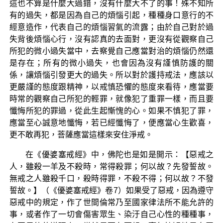
這也不算是什麼大過錯，沒有什麼大不了的事！殊不知所
有的過失，都是因為自己的煩惱引起，種種身口意行的不
經意造作，代表自己的煩惱習氣的流露；由於自己對於過
失背後煩惱心行，沒有認真的去面對，更沒有從觀察自己
所犯的微小過失當中，去察覺自己應當對治的煩惱仍然還
是存在；所有的微小過失，也會因為沒有謹慎防護的關
係，讓煩惱引發更大的過失。所以對於護持戒法，應該以
更嚴謹的態度跟精神，以戒慎恐懼的態度來看待，應當要
時常的觀察自己所犯的輕罪，就像犯了重罪一樣，而且要
懺悔所犯的罪過，從此生起慚愧的心。如果不慎犯了罪，
應當至心誠意地懺悔，若已經懺悔了，便應當心生歡喜，
更不敢再犯，菩薩應當這樣來安住淨戒。
在《優婆塞戒經》中，佛陀也是如是開示：【惡戒之
人，雖殺一羊及不殺時，常得殺罪；何以故？先發誓故。
無戒之人雖殺千口，殺時得罪，不殺不得；何以故？不發
誓故。】（《優婆塞戒經》卷7）如果受了惡戒，因為遵守
惡戒中的規定，作了世間倫常乃至國家律法所不能允許的
事，或者作了一切會傷害眾生、染汙自己心性的種種事，