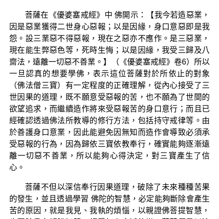
菩薩在《優婆塞戒經》中 佛開示：【我今若造惡業，
因是惡業獲得二世身心惡報；以是因緣，身口意惡即是我
怨。設三業惡不得惡報，現在之惡亦不應作。是三惡業，
現在能生弊惡色等，死時生悔；以是因緣，我受三歸及八
齋法，遠離一切惡不善業。】（《優婆塞戒經》卷6）所以
一旦認真的想要學佛，表示這位菩薩對於所依止的對象
（佛法僧三寶）有一定程度的正確理解，從內心接受了三
世因果的道理，既不願意受惡報的苦，也不願為了世間的
欲望追求，而繼續造作將來受惡報苦的身口意行；而且已
經確認透過佛法所教導的修行方法，包括持守戒律等。由
於善護身口意業，因此能避免因無知而造作會導致必須承
受惡報的行為，因為歸依三寶依教奉行，確實能夠逐漸遠
離一切惡不善業，所以能夠心得決定，對三寶產生了信
心。
菩薩不但以深信奉行因果道理，破除了未來種種苦果
的發生，並且透過學習 佛陀的智慧，必定能夠斷除會產生
苦的原因，就是我見、我執的煩惱，以親證佛菩提智慧，