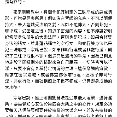
是有罪的。
密宗喇嘛教中，有關會犯其制定的三昧耶戒的惡戒情
形，可說是匪夷所思！例如沒有咒師的允許，不可以隨便
持咒，未入壇城受灌頂之前，咒師不能傳咒，否則都犯三
昧耶戒；受密灌之後，知道了密灌的內容，也不能誹謗明
妃修雙身法所生的大樂法門，否則也是犯戒；如果合修雙
身法的諸女，並非蓮花種性的空行女，和她行雙身法也是
犯三昧耶戒。宗喀巴說，如果非時行淫或者非處行淫，則
犯了三昧耶戒根本罪，但這只是遮掩的手法，因為已刻意
地施設了開緣例外的情形來為自己脫罪，一切時皆可以行
淫，只要不會有某種特定情況的生理。這個樂觸的貪欲，
應該在密宗壇城，或者佛堂佛像前行淫，這樣子非時行
淫、非處行淫，而號稱如此不但不犯戒，仍有即身成佛的
大功德。
宗喀巴說，無上瑜伽雙身法是追求最大淫樂、遍身淫
樂，要讓覺知心安住於第四喜大樂之中的心行，規定必須
要每天八個時辰都要住於這樣的大樂之中，若沒有這樣的
大貪，則是犯了三昧耶戒。但實質上，密宗行者修無上瑜