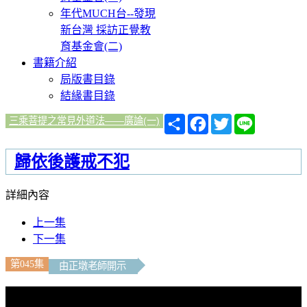
年代MUCH台--發現
新台灣 採訪正覺教
育基金會(二)
書籍介紹
局版書目錄
結緣書目錄
分
Facebook
Twitter
Line
三乘菩提之常見外道法——廣論(一)
享
歸依後護戒不犯
詳細內容
上一集
下一集
第045集
由正墩老師開示