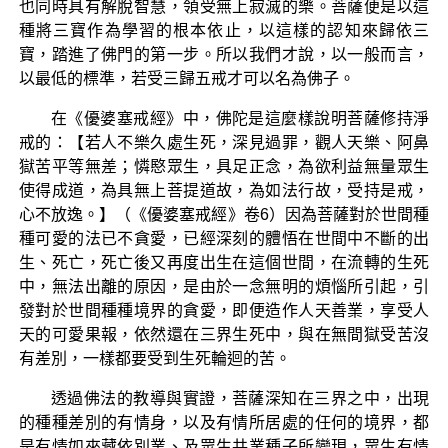
也同時具有解脫智慧，領受無上寂滅的樂。菩薩便是以這
種將三寶作為學習的根本依止，以這樣的認知來歸依三
寶，踏進了佛門的第一步。所以我們才說，以一般而言，
以最低的標準，若受三歸五戒才可以名為佛子。
在《優婆塞戒經》中，佛陀是這麼樣說明菩薩修持淨
戒的：【若人不樂久處生死，深見過罪，觀人天樂、阿鼻
獄苦平等無差；憐愍眾生，具足正念，為欲利益無量眾生
使得成道，為具無上菩提道故，為如法行故，受持是戒，
心不放逸。】（《優婆塞戒經》卷6）因為菩薩對於世間種
種可愛的法已不貪愛，已經深刻的體悟在世間中不斷的出
生、死亡，死亡後又再度出生在這個世間，在流轉的生死
中，無法出離的原因，是由於一念無明的煩惱所引起，引
發對於世間種種境界的貪愛，即便造作人天善業，享受人
天的可愛果報，依然還在三界生死中，與在無間獄受苦沒
有差別，一樣都要受到生死輪迴的苦。
透過佛法的教導與實證，菩薩深知在三界之中，出現
的種種差別的有情身，以及有情所居處的任何的境界，都
是有情如來藏依別業、及眾生共業種子所變現，眾生有情