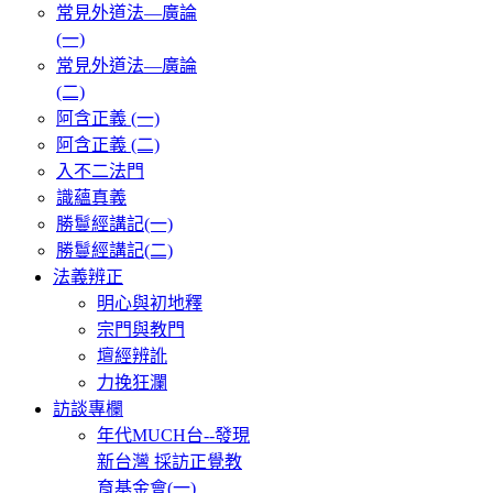
常見外道法—廣論
(一)
常見外道法—廣論
(二)
阿含正義 (一)
阿含正義 (二)
入不二法門
識蘊真義
勝鬘經講記(一)
勝鬘經講記(二)
法義辨正
明心與初地釋
宗門與教門
壇經辨訛
力挽狂瀾
訪談專欄
年代MUCH台--發現
新台灣 採訪正覺教
育基金會(一)