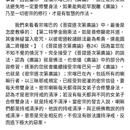
法避免地一定要修雙身法，如果能夠趁早脫離《廣論》，
乃至一切密宗的修行，才是有智慧的作法。
我們來看看宗喀巴的《菩提道次第廣論》中，最後是
怎麼教導的：【第二特學金剛乘法。如是善修顯密共道，
其後無疑當入密咒，以彼密道較諸餘法最為希貴，速能圓
滿二資糧故。】（《菩提道次第廣論》卷24）因為當您在
不知不覺的情況下，完全接受了《菩提道次第廣論》的說
法，認為《廣論》就是佛法，也依循《廣論》中的部分內
容修習，逐漸的您就會繼續接受宗喀巴另一部《廣論》，
也就是《密宗道次第廣論》；宗喀巴在內，包括所有的喇
嘛行者，以三昧耶戒規定，已經受到密灌的密宗信徒，要
每天修雙身法。密宗喇嘛每天都得與女弟子合修雙身法，
認為才是密宗持戒的清淨；若沒有每天都與不同的女弟子
合修雙身法，就是持戒不清淨。當密宗的發言人說，喇嘛
們都是持戒清淨的，他說的持戒清淨，與正統佛教說的持
戒清淨，意思是完全相反的，不但沒有辦法護持淨戒，反
而造下極大的惡業。