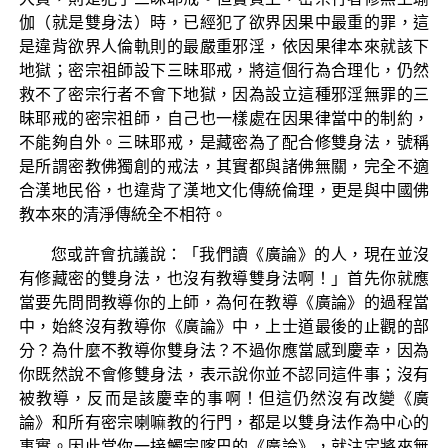
伽（就是雙身法）時，已經犯了欲界因果中最重的罪，這
是違背欲界人倫軌則的最嚴重邪淫，依因果律本來就該下
地獄；密宗祖師設下三昧耶戒，將這個行為合理化，仍然
救不了密宗行者不會下地獄，因為設立這種邪淫無罪的三
昧耶戒的密宗祖師，自己也一樣處在因果律當中的制約，
不能夠自外。三昧耶戒，是藏密為了配合修雙身法，號稱
是所謂密教佛獨創的戒法，其實都與諸佛無關，完全不適
合漢地民俗，也違背了漢地文化傳統倫理，更是與中國佛
教本來的清淨傳統全不相符。
您或許會抗議說：「我們讀《廣論》的人，現在並沒
有修藏密的雙身法，也沒有教導雙身法啊！」首先你就應
當要先問問教導你的上師，為何在教導《廣論》的過程當
中，始終沒有教導你《廣論》中，上士道最後的止觀的部
分？為什麼不教導你雙身法？不過你應當感到慶幸，因為
你既然說不會修雙身法，表示說你並不認同這件事；沒有
被教導，反而是該慶幸的事啊！但這仍然沒有改變《廣
論》和所有密宗喇嘛教的行門，都是以雙身法作為中心的
事實。因此當你一接觸宗喀巴的《廣論》，就注定將來無