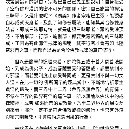
次第廣論》的冠首，宗喀巴自己已先主動說明：自身接受
了空行佛母灌頂的密不可分的關係，密宗自己施設的禪定
三昧耶，又是什麼呢？《廣論》作者宗喀巴主張，能觀想
自心成就天身者，及能了知修眷屬法，能知與其合修雙身
法者，即成三昧耶有情，就是能證三昧耶者。藏密受灌頂
時，不論事部、行部、瑜伽部，都要受藏密獨創的三昧耶
戒，正因為有此邪淫戒律的規範，藏密行者才會有如此隱
密邪門之事，而都自以為是合於佛教戒律的真正修行。
但以最簡單的道理來看，佛陀從五戒十善人間善法開
始，到成為佛弟子、成為菩薩要受的菩薩戒，都要禁制不
可邪淫，而若要剃度出家受聲聞戒，更是禁制不與一切女
人淫。在此一切的 佛所開示的經典當中，不斷地告訴眾生
貪淫的過失，而三界中上二界（色界與無色界）的有情，
不像在下界的欲界有淫的這件事，所以無論以佛法中的戒
律精神，或者 如來開示的聖教量，乃至三界境界的層次差
別來看，邪淫一定不是符合佛教戒律的修行，也只有外道
與密宗喇嘛教，才會崇尚違背因果的行為。
宗喀巴在《密宗道次第廣論》中說：【如離貪欲罪，