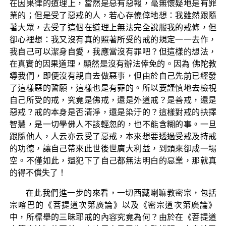
在因果律的道理上，當然是惡有惡報，毫無懷疑地是有罪
業的；但是受了惡戒的人，若心存僥倖地想：我雖然跟隨
著大眾，去受了這個在道理上無法完全說服我的戒條，但
卻心裡想：我又沒有真的照著所受的戒的規定一一去作，
我自己可以潔身自愛，我應當沒有罪吧？但這樣的想法，
在真實的因果道理，顯然是沒有辦法倖免的。因為 佛陀教
導我們，即便沒有親自去做惡事，但由於自己先前已經發
了這樣惡的誓願，這樣也是有罪的。所以要謹慎地去檢視
自己所受的戒，究竟是佛戒，還是外道戒？是善戒，還是
惡戒？戒的本身是否清淨，還是染汙的？這樣對戒的抉擇
智慧，是一切學佛人不該輕忽的，也不能含糊的事。一旦
跟隨他人，人云亦云受了惡戒，本來想要透過受戒及持戒
的功德，讓自己帶來此世後世廣大利益，到頭來卻成一場
空。不僅如此，還犯下了自己都無法明白的惡業，那就真
的得不償失了！
在此我們進一步的來看，一切西藏喇嘛教密宗，包括
宗喀巴的《菩提道次第廣論》以及《密宗道次第廣論》
中，所標舉的三昧耶戒的內容究竟為何？由於在《菩提道