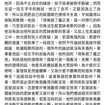
他宗，因為不立自宗的緣故，就不容易被對手勘破；然而
在這一段文字中的敘述，他立了自宗，正是因為立了自
宗，所以反而把自己的狐狸尾巴撩得半天高，令知識得以
檢點其敗闕。他說：「得無我了義正見，是一切修行的所
依，乃至若非如此，也無法生起毘缽舍那的功德。」因為
他沒有說出他所設定的毘缽舍那的意涵，又加上在其論述
之中，他也提到別人的質疑，說：若是無我的話，那麼作
觀的是誰？他就舉了一段經文，依然不作論述就直接作個
結論：依據經典所說的，我所作的論述是沒有矛盾的。單
單看他這一段文字的前後內容，他所說的「得無我了義正
見」到底是他的證境呢？還是只是一個看法、見解？若是
他的證境的話，他首先就應該要為大眾說明，為什麼於正
修時，當憶其見而復觀察，又為什麼不觀察而知道有不觀
察住？這兩段話中的我，或者無我的差異到底如何？再
者，既然是必須於無我義得決斷定見，那到底有沒有觀？
若是說沒有，怎麼會於無我義得決斷定見呢？若是說有，
隨後所說的毘缽舍那又是什麼？所以我們應該探究宗喀巴
到底有沒有證無我，若是沒有的話，他所說的要依無我義
得決斷定見而修的雙修止觀，就完全都是戲論，完全是欺