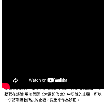
文字內容
各位菩薩：阿彌陀佛！
問候大家身體健康，精神愉快。「三乘菩提之入門起
信」（二）上一次的單元之中，大略地講述了菩薩所修學
止觀的相貌，是為了逐漸轉凡夫、二乘的心性而發起成就
菩薩的根性；這必須是得在六度之中，親身去實踐、瞭解
了為什麼要修止觀的原因之後。今天要和大家來談談喇嘛
教的止觀不是佛法。諸位可能會有一個疑問，為什麼突然
轉而談這個話題呢？這當然是有原因的，因為眾生被喇嘛
三人成虎的宣傳手法欺瞞籠罩已久，再加上說，一部分急
功好利的心性所驅使，就對喇嘛教所謂的「即身成佛」抱
持著極大的憧憬，殊不知道那都只是妄想，等到發現而受
到傷害的時候，卻又已經是為時已晚。因為這個緣故，又
藉著在談論 馬鳴菩薩《大乘起信論》中所說的止觀，所以
一併將喇嘛教所說的止觀，提出來作為辨正。