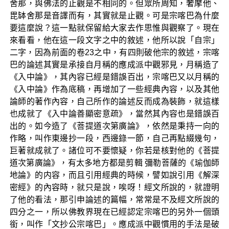
舍那，與佛法的止觀是不相同的。但眾所周知，奢摩他、
毘缽舍那是音譯而有，其實就是止觀。可是宗喀巴為什麼
要這麼說？這一點就保留給大家去作思惟與觀察了。現在
來看看，他在這一段文字之中的敘述，他所以說「自宗」
二字，因為前面的卷23之中，有四則破他宗的敘述，宗喀
巴的論述其實是承接自月稱的應成派中觀邪見，月稱造了
《入中論》，其內容已經是錯誤百出，宗喀巴又以月稱的
《入中論》作為底稿，再增加了一些經典內容，以及其他
論師的著作內容，自己所作的論述反而成為裝飾，就這樣
也成就了《入中論善顯密意疏》，當然其內容也是錯誤百
出的。如今造了《菩提道次第廣論》，依然是秉持一向的
作略，叫作東邊抄一段，西邊錄一節，自己再點綴幾句，
巨著就成就了。諸位可不要懷疑，你若是核對他的《菩提
道次第廣論》，有太多地方都是剪輯 彌勒菩薩的《瑜伽師
地論》的内容，而且引用經典的時候，譬如說引用《解深
密經》的內容時，就只是說，唉呀！經文所說的，就證明
了他的看法，那引申論述的篇幅，常常是不及經文所說的
四分之一，所以佛教界現在已經認定宗喀巴的另外一個頭
銜，叫作「文抄公宗喀巴」。應成派中觀慣用的手法是破