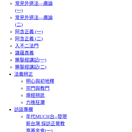
常見外道法—廣論
(一)
常見外道法—廣論
(二)
阿含正義 (一)
阿含正義 (二)
入不二法門
識蘊真義
勝鬘經講記(一)
勝鬘經講記(二)
法義辨正
明心與初地釋
宗門與教門
壇經辨訛
力挽狂瀾
訪談專欄
年代MUCH台--發現
新台灣 採訪正覺教
育基金會(一)