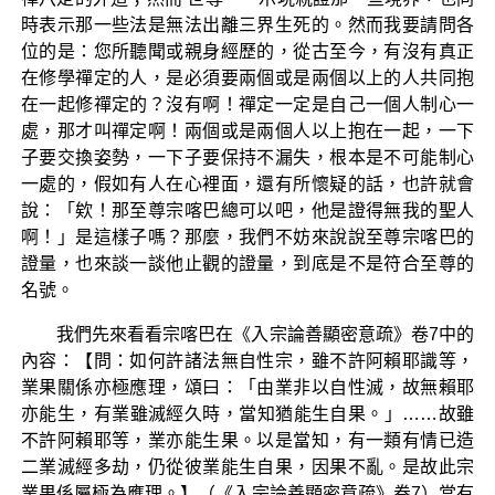
時表示那一些法是無法出離三界生死的。然而我要請問各
位的是：您所聽聞或親身經歷的，從古至今，有沒有真正
在修學禪定的人，是必須要兩個或是兩個以上的人共同抱
在一起修禪定的？沒有啊！禪定一定是自己一個人制心一
處，那才叫禪定啊！兩個或是兩個人以上抱在一起，一下
子要交換姿勢，一下子要保持不漏失，根本是不可能制心
一處的，假如有人在心裡面，還有所懷疑的話，也許就會
說：「欸！那至尊宗喀巴總可以吧，他是證得無我的聖人
啊！」是這樣子嗎？那麼，我們不妨來說說至尊宗喀巴的
證量，也來談一談他止觀的證量，到底是不是符合至尊的
名號。
我們先來看看宗喀巴在《入宗論善顯密意疏》卷7中的
內容：【問：如何許諸法無自性宗，雖不許阿賴耶識等，
業果關係亦極應理，頌曰：「由業非以自性滅，故無賴耶
亦能生，有業雖滅經久時，當知猶能生自果。」……故雖
不許阿賴耶等，業亦能生果。以是當知，有一類有情已造
二業滅經多劫，仍從彼業能生自果，因果不亂。是故此宗
業果係屬極為應理。】（《入宗論善顯密意疏》卷7）當有