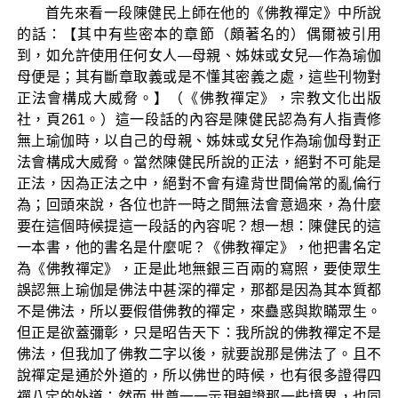
首先來看一段陳健民上師在他的《佛教禪定》中所說
的話：【其中有些密本的章節（頗著名的）偶爾被引用
到，如允許使用任何女人—母親、姊妹或女兒—作為瑜伽
母便是；其有斷章取義或是不懂其密義之處，這些刊物對
正法會構成大威脅。】（《佛教禪定》，宗教文化出版
社，頁261。）這一段話的內容是陳健民認為有人指責修
無上瑜伽時，以自己的母親、姊妹或女兒作為瑜伽母對正
法會構成大威脅。當然陳健民所說的正法，絕對不可能是
正法，因為正法之中，絕對不會有違背世間倫常的亂倫行
為；回頭來說，各位也許一時之間無法會意過來，為什麼
要在這個時候提這一段話的內容呢？想一想：陳健民的這
一本書，他的書名是什麼呢？《佛教禪定》，他把書名定
為《佛教禪定》，正是此地無銀三百兩的寫照，要使眾生
誤認無上瑜伽是佛法中甚深的禪定，那都是因為其本質都
不是佛法，所以要假借佛教的禪定，來蠱惑與欺瞞眾生。
但正是欲蓋彌彰，只是昭告天下：我所說的佛教禪定不是
佛法，但我加了佛教二字以後，就要說那是佛法了。且不
說禪定是通於外道的，所以佛世的時候，也有很多證得四
禪八定的外道；然而 世尊一一示現親證那一些境界，也同