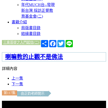
年代MUCH台--發現
新台灣 採訪正覺教
育基金會(二)
書籍介紹
局版書目錄
結緣書目錄
分
Facebook
Twitter
Line
三乘菩提之入門起信(二)
享
喇嘛教的止觀不是佛法
詳細內容
上一集
下一集
第117集
由正鈞老師開示