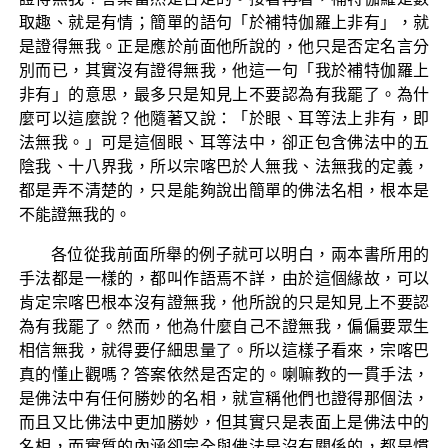
取趣、就是有情；簡單的語句「於補特伽羅上非有」，就
是證得無我。正是應於前面他所說的，他只是否定名言分
別而已，其實沒有證得無我，他這一句「我於補特伽羅上
非有」的意思，最多只是知見上不要認為有我罷了。為什
麼可以這麼說？他隨著又說：「於眼、耳等法上非有，即
法無我。」可是這個眼、耳等法中，卻正包含佛法中的五
陰我、十八界我，所以宗喀巴於人無我、法無我的定義，
都是弄不清楚的，只是能夠說出簡單的佛法名相，根本是
不能證無我的。
各位從我前面所舉的例子就可以明白，兩本書所用的
手法都是一樣的，都叫作語焉不詳，由於這個緣故，可以
肯定宗喀巴根本沒有證無我，他所說的只是知見上不要認
為有我罷了。然而，他為什麼自己不證無我，偏偏要眾生
相信無我，就得要仔細思量了。所以這樣子看來，宗喀巴
真的懂止觀嗎？答案依然是否定的。喇嘛教的一貫手法，
是佛法中有任何勝妙的名相，就宣稱他們也證得那個法，
而且又比佛法中更加勝妙，但其實只是表面上是佛法中的
名相，而實質的內涵卻完全與佛法是沒有關係的，都是慣