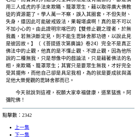
用三人成虎的手法來欺瞞、籠罩眾生，藉以取得廣大佛教
徒的資源罷了。學人萬一不察，誤入其圈套，不但失財、
失身，還因此可能破戒毀法，果報堪虞啊！真的是不可以
不加小心的。由此證明宗喀巴的【雙修止觀之理者，於無
我義，若無決斷定見，則不能生毘缽舍那功德，以說此見
是彼因故。】（《菩提道次第廣論》卷24）完全不是真正
佛法中的止觀，他真的是不懂止觀、不證止觀，因為他所
說的二種無我，只是想像中的戲論法，只是藉著佛法的名
相，來欺瞞、籠罩眾生；其實只是要眾生無我，才好完全
受其擺佈，而他自己卻是具足我相，為的就是要成就與滿
足他大樂覺觀的毘缽舍那而已。
今天就說到這裡，祝願大家幸福健康，道業猛進。阿
彌陀佛！
點擊數：2342
上一集
下一集