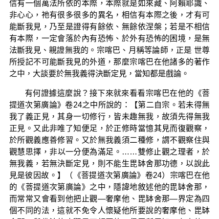
信有一個萬法所依的本際，本際就是如來藏、阿賴耶識、
非心心，祂有很多很多的異名，相信有本際之後，才有可
能斷我見，乃至是證得有餘依、無餘依涅槃；若是不相信
有本際，一定會落於內有恐怖、於外有恐怖的困境，是無
法斷我見、親證無我的。宗喀巴、月稱等論師，正是 世尊
所授記不可能斷我見的外道，那麼宗喀巴在他諸多的著作
之中，大談要於無我義得決斷定見，當知都是戲論。
有何證據這麼說？接下來就來看看宗喀巴在他的《菩
提道次第廣論》卷24之中所說的：【第二自宗。若未得無
我了義正見，其身一切修行，皆未趣無我，故須先得無我
正見。又此非唯了知便足，於正修時當憶其見而復觀察，
於所觀義應善修習。又於無我義須二種修，謂不觀察住與
觀慧思擇，非以一分便為滿足。……雙修止觀之理者，於
無我義，若無決斷定見，則不能生毘缽舍那功德，以說此
見是彼因故。】（《菩提道次第廣論》卷24）宗喀巴在他
的《菩提道次第廣論》之中，隱諱地敘述他的毘缽舍那，
而常常又會看到他把止觀—奢摩他、毘缽舍那—界定為四
個不同的法，這就不免令人懷疑他所要說的奢摩他、毘缽