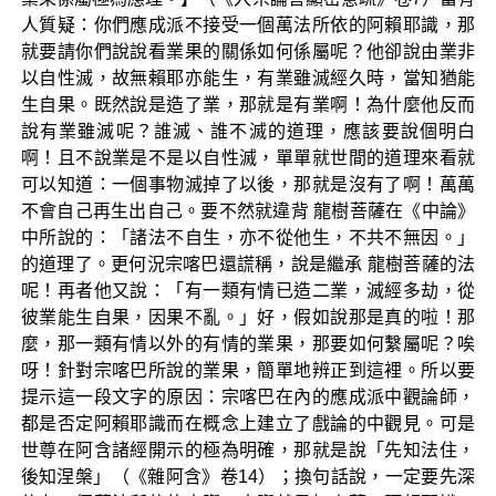
人質疑：你們應成派不接受一個萬法所依的阿賴耶識，那
就要請你們說說看業果的關係如何係屬呢？他卻說由業非
以自性滅，故無賴耶亦能生，有業雖滅經久時，當知猶能
生自果。既然說是造了業，那就是有業啊！為什麼他反而
說有業雖滅呢？誰滅、誰不滅的道理，應該要說個明白
啊！且不說業是不是以自性滅，單單就世間的道理來看就
可以知道：一個事物滅掉了以後，那就是沒有了啊！萬萬
不會自己再生出自己。要不然就違背 龍樹菩薩在《中論》
中所說的：「諸法不自生，亦不從他生，不共不無因。」
的道理了。更何況宗喀巴還謊稱，說是繼承 龍樹菩薩的法
呢！再者他又說：「有一類有情已造二業，滅經多劫，從
彼業能生自果，因果不亂。」好，假如說那是真的啦！那
麼，那一類有情以外的有情的業果，那要如何繫屬呢？唉
呀！針對宗喀巴所說的業果，簡單地辨正到這裡。所以要
提示這一段文字的原因：宗喀巴在內的應成派中觀論師，
都是否定阿賴耶識而在概念上建立了戲論的中觀見。可是
世尊在阿含諸經開示的極為明確，那就是說「先知法住，
後知涅槃」（《雜阿含》卷14）；換句話說，一定要先深