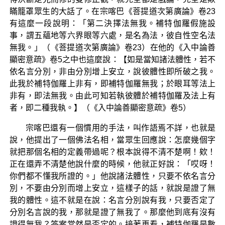
瞞籠罩眾生的大話了。在宗喀巴《菩提道次第廣論》卷23
有這麼一段說明：「第二決擇法無我。補特伽羅假施設
事，謂五蘊地等六界眼等六處，是名為法，彼自性空名法
無我。」（《菩提道次第廣論》卷23）在他的《入中論善
顯密意疏》卷5之中也這麼說：【如是當知諸法體性，若不
依名言分別，非由分別增上安立，說彼體性即所破之我。
此我於補特伽羅上非有，即補特伽羅無我；於眼耳等法上
非有，即法無我。由此可知若執彼體於補特伽羅及法上有
者，即二種我執。】（《入中論善顯密意疏》卷5）
宗喀巴還有一個慣用的手法，叫作語焉不詳，也就是
說，他提出了一個佛法名相，當眾生回應說：怎麼幾個字
就把那個名相的定義帶過呢？根本說得不清不楚啊！欸！
正在還弄不清楚他說什麼的時候，他就正好說：「哎呀！
你們都不懂我所證的。」他說諸法體性，只要不依名言分
別，不要由分別而增上安立，這樣子的話，就說是證了無
我的體性。這不就是在說：名言分別說有我，只要否定了
分別名言說的我，那就是證了無我了。那麼他到底有沒有
證得無我？答案當然是否定的。接著再看，補特伽羅是數