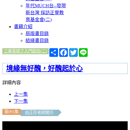
年代MUCH台--發現
新台灣 採訪正覺教
育基金會(二)
書籍介紹
局版書目錄
結緣書目錄
分
Facebook
Twitter
Line
三乘菩提之入門起信(二)
享
境緣無好醜，好醜起於心
詳細內容
上一集
下一集
第091集
由正珍老師開示