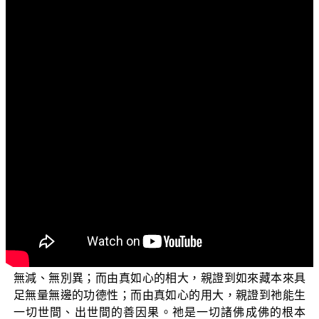
文字內容
各位菩薩：阿彌陀佛！
歡迎您繼續收看正覺教團所推出電視弘法節目，「三
乘菩提之入門起信」系列。接下來五集要略談的是《大乘
起信論》中所說，有關大乘修止所應增與應斷的內容。這
集所立的題目是「境緣無好醜，好醜起於心」。
馬鳴菩薩寫這部《大乘起信論》最主要的目的是：
「為顯如來根本實義，令諸眾生生正解故。」（《大乘起
信論》卷1）而這個根本實義，就是一切法的根本因，心真
如的相應與轉依，開顯真如心的無量功德。因此談到修
止，就是要能找到第八識如來藏，找到祂以後，由真如心
的體大，親證到一切法真如在染、在淨，性恆平等、無增
無減、無別異；而由真如心的相大，親證到如來藏本來具
足無量無邊的功德性；而由真如心的用大，親證到祂能生
一切世間、出世間的善因果。祂是一切諸佛成佛的根本