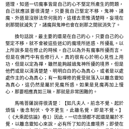
道理，知道一切魔事皆是自己的心不堅定所產生的問題，
自己就應該要很清楚，只要我自己堅定不移，鬼神、諸
魔、外道是沒辦法奈何我的，這樣去思惟清楚時，妄境在
剎那間就滅失了，諸魔與鬼神也會在剎那之間就消失了。
換句話說，最主要的還是在自己的心，只要自己的心
堅定不移，就不會被這些迷幻的魔境所迷惑、所擾亂。以
上所說多是在修止的時候，自己以為外有魔事所擾而言。
但是在佛門中有些修行人，真的很有心於明心見性上用
功，但是以定為禪，雖然能夠越過鬼神所擾的境界，但是
他們或是以清清楚楚、明明白白的心為真心，或者是以處
處作主的心為真心；有一點禪修的覺受就落入以離念靈知
為真心，這仍然是屬於見魔所惑。如果是見魔再加上慢
心，那要相應真如三昧，那就是非常困難的。
馬鳴菩薩說得很清楚：【如凡夫人，前念不覺、起於
煩惱，後念制伏、令不更生，此雖名覺，即是不覺。】
（《大乘起信論》卷1）因此，一切念頭都不起還是屬於不
覺，以離念靈知心來說，必有所了知的法塵境界；即使在