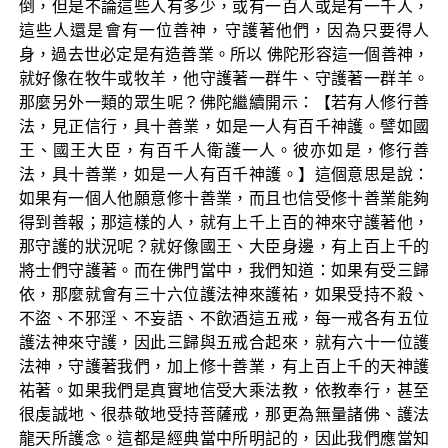
倒，但是不論這些人有多少，或有一百人或是有一千人，
這些人還是會有一位善神，守護著他們，因為只要得人
身，過去世必定是有造善業。所以 佛陀形容這一個善神，
就好像在牧牛或牧羊，他守護著一群牛、守護著一群羊。
那麼另外一類的眾生呢？佛陀繼續開示：【若有人修行善
法，見正信行，具十善業，如是一人有百千神護。譬如國
王、國王大臣，有百千人衛護一人。彼亦如是，修行善
法，具十善業，如是一人有百千神護。】這個意思是說：
如果有一個人他願意修十善業，而且也信受修十善業能夠
得到善報；那這樣的人，就有上千上百的神來守護著他，
那守護的狀況呢？就好像國王、大臣身邊，有上百上千的
將士們守護著。而在佛門當中，我們知道：如果有受三歸
依，那麼就會有三十六位護法神來護祐，如果受持不殺、
不盜、不邪淫、不妄語、不飲酒這五戒，每一戒各有五位
護法神來守護，因此三歸與五戒合起來，就有六十一位護
法神，守護著我們，加上修十善業，有上百上千的天神護
祐著。如果我們是真實地信受大乘法教，依教奉行，甚至
很虔誠地、很恭敬地受持菩薩戒，那更為無量諸佛、護法
龍天所護念。這都是經典當中所明記的，因此我們應當知