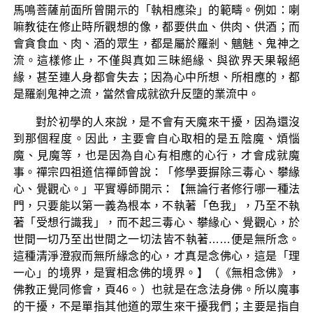
馬鳴菩薩前面所曾開示的「執相應染」的範疇。例如：喇
嘛教徒在修止時所觀想的像，都要供血、供肉、供酒；而
會貪食血、肉、酒的眾生，都是屬於羅剎、魑魅、鬼神之
流。這樣修止，不僅與真如三昧絕緣、與欲界天果報絕
緣，甚至連人身都會失去；因為心中所想、所相應的，都
是羅剎鬼神之流，當然會成就欲升反墮的業流中。
對於初學的人來說，是不會有天魔來干擾，因為還沒
到那個程度。因此，主要會自心取相的是五陰魔、煩惱
魔、見魔等，也是因為自心有相應的心行，才會成就魔
事。禪宗四祖道信禪師曾說：「修學要摒除三毒心、攀緣
心、覺觀心。」平實導師開示：【無論行者修行哪一種法
門，只要能以第一義為根本，不執著「色我」，乃至不執
著「受想行識我」，而不起三毒心、攀緣心、覺觀心，於
世間一切乃至出世間之一切法皆不執著……便是無所念。
這種清淨澄寂而無所緣念的心，才真是念佛心，這是「理
一心」的境界，是實相念佛的境界。】（《無相念佛》，
佛教正覺同修會，頁46。）也就是在念法身佛。所以魔事
的干擾，不是單指其他道的眾生來干擾我們；主要是指自