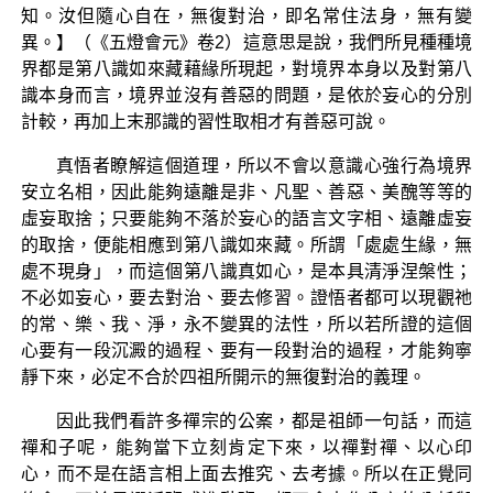
知。汝但隨心自在，無復對治，即名常住法身，無有變
異。】（《五燈會元》卷2）這意思是說，我們所見種種境
界都是第八識如來藏藉緣所現起，對境界本身以及對第八
識本身而言，境界並沒有善惡的問題，是依於妄心的分別
計較，再加上末那識的習性取相才有善惡可說。
真悟者瞭解這個道理，所以不會以意識心強行為境界
安立名相，因此能夠遠離是非、凡聖、善惡、美醜等等的
虛妄取捨；只要能夠不落於妄心的語言文字相、遠離虛妄
的取捨，便能相應到第八識如來藏。所謂「處處生緣，無
處不現身」，而這個第八識真如心，是本具清淨涅槃性；
不必如妄心，要去對治、要去修習。證悟者都可以現觀祂
的常、樂、我、淨，永不變異的法性，所以若所證的這個
心要有一段沉澱的過程、要有一段對治的過程，才能夠寧
靜下來，必定不合於四祖所開示的無復對治的義理。
因此我們看許多禪宗的公案，都是祖師一句話，而這
禪和子呢，能夠當下立刻肯定下來，以禪對禪、以心印
心，而不是在語言相上面去推究、去考據。所以在正覺同