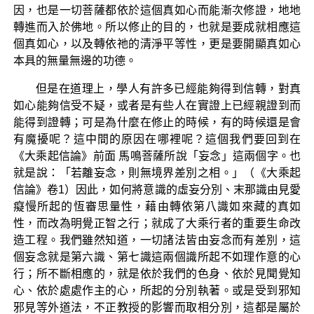
因，也是一切菩薩都依於這個真如心而能漸次修證，地地
轉進而入於佛地。所以修止的目的，也就是要成就相應這
個真如心，以及轉依祂的清淨平等性，更是要開顯真如心
本具的無量無邊的功德。
但是在道理上，學人有許多已經能夠得到信轉，對真
如心能夠信受不疑，或者是有些人在實證上已經親證到而
能得到證轉；可是為什麼在修止的時候，有的時候還是會
有魔擾呢？這中間的原因在哪裡呢？這個我們要回到在
《大乘起信論》前面 馬鳴菩薩所說「妄念」這兩個字。也
就是說：「若離妄念，則無境界差別之相。」（《大乘起
信論》卷1）因此，如何將意識的虛妄分別、末那識由見愛
癡慢所起的恆審思量性，藉由轉依第八識如來藏的真如
性，而改為明覺正智之行；就成了大乘行者的重要生命改
造工程。我們雖然知道，一切諸法皆由妄念而有差別，這
個妄念就是第六識、第七識這兩個識所起不如理作意的心
行；所不斷相應的，就是依於我們的色身、依於見聞覺知
心、依於處處作主的心，所起的分別執著。或是受到邪知
邪見等外道法，不正教授的影響而取相分別，這都是屬於