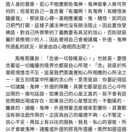
道人身的寶貴，若心不相應那些鬼神，鬼神是拿人無可奈
何的；但是若自己一直念著「有魔啊！有鬼啊！有精怪來
騷擾我」，那就是心裡一直相應著魔、鬼、精怪，如同自
己把門打開，這樣子護法神也沒有辦法阻止。因此要信受
佛語，對自己所修學的了義教要有具足的信心，否則就是
屬於善根微少的人；因此覺得自己會被諸魔、外道、鬼神
所惑亂的狀況，就會由自心取相而出現了。
馬鳴菩薩說：「念彼一切皆唯是心。」也就是，要憶
念著這一切魔擾的境界也都是自心所現。「念」就是於所
曾經境憶念不忘，這是我們意識覺知心所相應的心所法之
一，是五別境當中所屬的念心所。意思是說：你要記得這
一切諸魔、鬼神、外道的障難，其實也都是從自己心中所
出現的。換句話說，如果自己的心是正直的，就不會有這
些問題出現或存在，如果自己的心是堅定的、不動搖的、
離貪的，諸魔、鬼神、外道想要怎麼樣來影響你，其實都
沒有辦法起作用的。正因為自己的福德不夠、心不堅定、
信心不足，再加上有以往的我執、我見、私心的習氣，所
以才會被鬼神、諸魔或外道的邪見所惑擾。既然知道這個