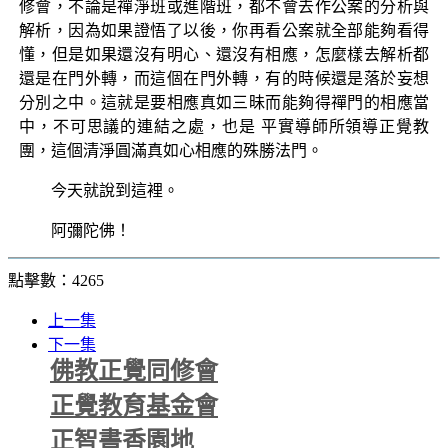
修會，不論是禪淨班或進階班，都不會去作公案的分析與
解析，因為如果證悟了以後，你再看公案就全部能夠看得
懂，但是如果還沒有明心、還沒有相應，怎麼樣去解析都
還是在門外轉，而這個在門外轉，有的時候還是落於妄想
分別之中。這就是要相應真如三昧而能夠得禪門的相應當
中，不可思議的連結之處，也是 平實導師所領導正覺教
團，這個清淨圓滿真如心相應的殊勝法門。
今天就說到這裡。
阿彌陀佛！
點擊數：4265
上一集
下一集
佛教正覺同修會
正覺教育基金會
正智書香園地