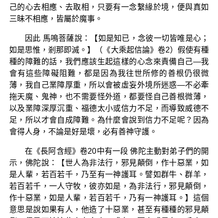
己的心去相應、去取相，只要有一念繫緣於境，便與真如
三昧不相應，皆屬於魔事。
因此 馬鳴菩薩說：【如是知已，念彼一切皆唯是心；
如是思惟，剎那即滅。】（《大乘起信論》卷2）假使有種
種的障難的話，我們應該生起這樣的心念來責備自己—我
會有這些障礙阻難，都是因為我往世所修的善根仍很微
薄，我自己業障厚重，所以會被虛妄外境所迷惑—不必牽
拖天魔、鬼神，也不需要怪外道，都要怪自己善根微薄，
以及業障深厚沉重、福德太小或信力不足，而導致威德不
足，所以才會自成障難。為什麼會說到信力不足呢？因為
會得人身，不論是好是壞，必有善神守護。
在《長阿含經》卷20中有一段 佛陀主動對弟子們的開
示，佛陀說：【世人為非法行，邪見顛倒，作十惡業，如
是人輩，若百若千，乃至有一神護耳。譬如群牛、群羊，
若百若千，一人守牧，彼亦如是，為非法行，邪見顛倒，
作十惡業，如是人輩，若百若千，乃有一神護耳。】這個
意思是說如果有人，他造了十惡業，甚至有種種的邪見顛