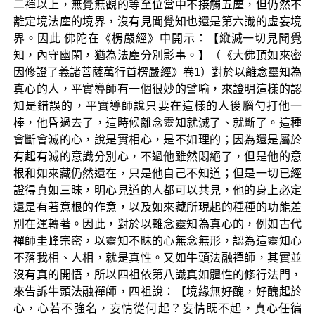
二禪以上，無覺無觀的等至位當中不接觸五塵，但仍然不
離定境法塵的境界，沒有見聞覺知也還是第六識的虛妄境
界。因此 佛陀在《楞嚴經》中開示：【縱滅一切見聞覺
知，內守幽閑，猶為法塵分別影事。】（《大佛頂如來密
因修證了義諸菩薩萬行首楞嚴經》卷1）對於以離念靈知為
真心的人，平實導師有一個很妙的譬喻，來證明這樣的認
知是錯誤的，平實導師說只要在這樣的人後腦勺打他一
棒，他昏過去了，這時候離念靈知就滅了、就斷了。這種
會斷會滅的心，說是實相心，是不如理的；因為還是屬於
有起有滅的意識分別心，不過他雖然悶絕了，但是他的意
根和如來藏仍然還在，只是他自己不知道；但是一切已經
證得真如三昧，明心見道的人都可以共見，他的身上必定
還是有著意根的作意，以及如來藏所現起的種種的功能差
別在運轉著。因此，對於以離念靈知為真心的，例如古代
禪師圭峰宗密，以靈知不昧的心無念無形，認為這靈知心
不落我相、人相，就是真性。又如牛頭法融禪師，其實並
沒有真的開悟，所以四祖依第八識真如體性的修行法門，
來告訴牛頭法融禪師，四祖說：【境緣無好醜，好醜起於
心，心若不強名，妄情從何起？妄情既不起，真心任徧