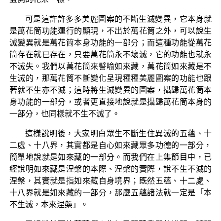
可是這許許多多美麗圖案的不斷生滅變異，它本身就
是萬花筒功能運行的顯現，不出於萬花筒之外，可以說生
滅變異就是萬花筒本身功能的一部分；而這種功能從萬花
筒存在就已存在，只要萬花筒永不壞滅，它的功能也就永
不滅失。我們以萬花筒來譬喻如來藏，萬花筒如來藏是不
生滅的，那萬花筒不斷變化呈現種種美麗圖案的功能也跟
著就不生亦不滅；這時將生滅變異的圖案，攝歸萬花筒本
身功能的一部分，或者更直接地說就是攝歸萬花筒本身的
一部分，也同樣就不生不滅了。
這樣說明後，大家明白眾生不斷生住異滅的五蘊、十
二處、十八界，其實都是自心如來藏眾多功德的一部分，
簡單地說就是如來藏的一部分。而我們在上集節目中，已
經說明如來藏是涅槃的本際、涅槃的實際，說不生不滅的
涅槃，其實就是指如來藏自身境界；既然五蘊、十二處、
十八界就是如來藏的一部分，那麼五蘊諸法就一定是「本
不生滅，本來涅槃」。