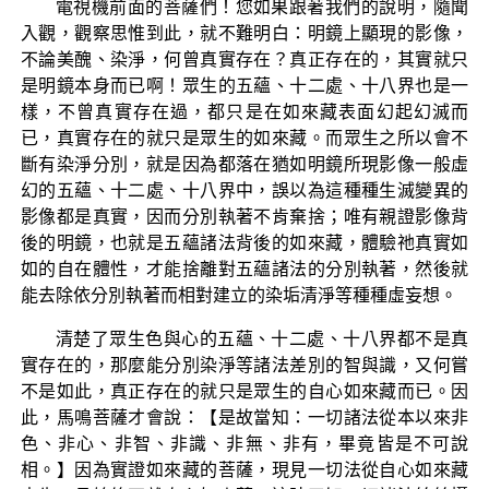
電視機前面的菩薩們！您如果跟著我們的說明，隨聞
入觀，觀察思惟到此，就不難明白：明鏡上顯現的影像，
不論美醜、染淨，何曾真實存在？真正存在的，其實就只
是明鏡本身而已啊！眾生的五蘊、十二處、十八界也是一
樣，不曾真實存在過，都只是在如來藏表面幻起幻滅而
已，真實存在的就只是眾生的如來藏。而眾生之所以會不
斷有染淨分別，就是因為都落在猶如明鏡所現影像一般虛
幻的五蘊、十二處、十八界中，誤以為這種種生滅變異的
影像都是真實，因而分別執著不肯棄捨；唯有親證影像背
後的明鏡，也就是五蘊諸法背後的如來藏，體驗祂真實如
如的自在體性，才能捨離對五蘊諸法的分別執著，然後就
能去除依分別執著而相對建立的染垢清淨等種種虛妄想。
清楚了眾生色與心的五蘊、十二處、十八界都不是真
實存在的，那麼能分別染淨等諸法差別的智與識，又何嘗
不是如此，真正存在的就只是眾生的自心如來藏而已。因
此，馬鳴菩薩才會說：【是故當知：一切諸法從本以來非
色、非心、非智、非識、非無、非有，畢竟皆是不可說
相。】因為實證如來藏的菩薩，現見一切法從自心如來藏