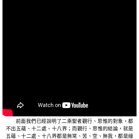
文字內容
各位菩薩：阿彌陀佛！
「三乘菩提之入門起信」，這一集我們要來說明「五
蘊本不生滅，本來涅槃」。前面兩集節目中，我們依 平實
導師《起信論講記》第四輯第252頁演述 馬鳴菩薩《大乘
起信論》的論文：【法我見者，以二乘鈍根，世尊但為說
人無我。彼人便於五蘊生滅畢竟執著，怖畏生死，妄取涅
槃。】說明了三乘法「法無我」的差別和二乘無學妄取涅
槃。這一集，我們要接著從後半段的論文：【為除此執，
明五蘊法本性不生；不生故亦無有滅，不滅故本來涅槃。
若究竟離分別執著，則知一切染法淨法皆相待立。】
（《大乘起信論》卷2）從這裡來加以說明。
前面我們已經說明了二乘聖者觀行、思惟的對象，都
不出五蘊、十二處、十八界；而觀行、思惟的結論，就是
五蘊、十二處、十八界都是無常、苦、空、無我，都是緣