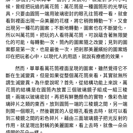
候，曾經把玩過的萬花筒：萬花筒是一種圓筒形的光學玩
具，只要由圓筒一端用玻璃密封的眼孔往筒裡一看，就會
看到裡面出現一朵美麗的花樣，將它稍微轉動一下，又會
出現另一種花的圖案；不斷地轉動，圖案也在不斷變化，
所以叫萬花筒。把玩的人看待萬花筒，可說蘊含著無限變
化的可能，每轉動一次，筒內的圖案隨之改變；見到的圖
案都是第一次，也是最後一次，把剎那美麗繽紛的圖案烙
印在把玩者心中，以現代人的用語，就說有療癒的效果。
然而，單單看萬花筒裡面呈現的圖案，雖然覺得它不
斷在生滅變異，但是如果從整個萬花筒來看，其實就無所
謂生滅變異。為什麼說呢？首先，從結構功能上來說，萬
花筒的結構是在圓筒內放置三個玻璃鏡子組成一組三稜
鏡，兩端以玻璃密封，再把有鮮艷顏色的實物，像彩色玻
璃碎片之類的東西，放到圓筒一端的三稜鏡之間，另一端
則開一個眼孔，然後觀賞的人從眼孔看進去時，就可以看
到三稜鏡之間的彩色碎片，藉由三面玻璃鏡子把光反射的
作用，就呈現出對稱的美麗圖案，看上去時，就像一朵朵
盛開的花朵一樣。