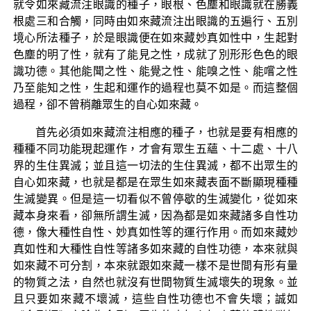
就令如來藏流注眼識的種子，眼根、色塵和眼識就在勝義
根處三和合觸，同時由如來藏流注出眼識的五遍行、五別
境心所法種子，於是眼識便在如來藏妙真如性中，生起對
色塵的明了性，就有了能見之性，成就了別形形色色的眼
識功德。其他能聞之性、能覺之性、能嗅之性、能嚐之性
乃至能知之性，生起和運作的過程也莫不如是。而這整個
過程，卻不曾稍離眾生的自心如來藏。
首先必須如來藏流注相應的種子，也就是要有相應的
種種不同功能現起運作，才會有眾生五蘊、十二處、十八
界的生住異滅；並且這一切法的生住異滅，都不出眾生的
自心如來藏，也就是都是在眾生如來藏表面不斷顯現種種
生滅變異。但是這一切看似不曾停歇的生滅變化，從如來
藏本身來看，卻無所謂生滅，因為都是如來藏諸多自性功
德，像大種性自性、妙真如性等的運行作用。而如來藏妙
真如性和大種性自性等諸多如來藏的自性功德，本來就與
如來藏不可分割，本來就跟如來藏一樣不是世間有形有量
的物質之法，自然也就沒有世間物質生滅壞失的現象。並
且只要如來藏不壞滅，這些自性功德也不會失壞；誠如