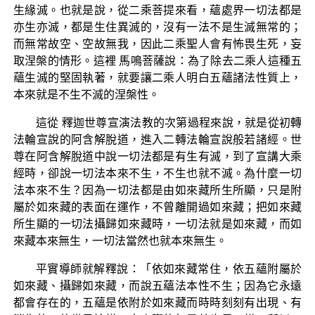
生緣滅。也就是說，從二乘菩提來看，蘊處界一切法都是
亦生亦滅，都是生住異滅的，沒有一法不是生滅無常的；
而無常故空、空故無我，因此二乘聖人會有怖畏生死，妄
取涅槃的情形。這裡 馬鳴菩薩說：為了除去二乘人這種五
蘊生滅的堅固執著，就要讓二乘人明白五蘊諸法性質上，
本來就是不生不滅的涅槃性。
這從 釋迦世尊宣演法教的次第過程來說，就是從初轉
法輪宣說的阿含解脫道，進入二轉法輪宣說般若諸經。世
尊在阿含解脫道中說一切法都是有生有滅，到了宣講大乘
經時，卻說一切法本來不生，不生也就不滅。為什麼一切
法本來不生？因為一切法都是由如來藏所生所顯，只是附
屬於如來藏的表面在運作，不曾離開過如來藏；把如來藏
所生顯的一切法攝歸如來藏時，一切法就是如來藏，而如
來藏本來無生，一切法當然也就本來無生。
平實導師就解釋說：「依如來藏常住，依五蘊附屬於
如來藏、攝歸如來藏，而說五蘊法本性不生；因為它永遠
都會存在的，五蘊是依附於如來藏而時時刻刻有出現、有