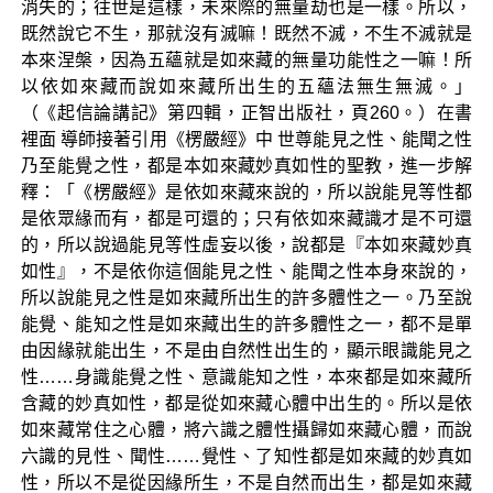
消失的；往世是這樣，未來際的無量劫也是一樣。所以，
既然說它不生，那就沒有滅嘛！既然不滅，不生不滅就是
本來涅槃，因為五蘊就是如來藏的無量功能性之一嘛！所
以依如來藏而說如來藏所出生的五蘊法無生無滅。」
（《起信論講記》第四輯，正智出版社，頁260。）在書
裡面 導師接著引用《楞嚴經》中 世尊能見之性、能聞之性
乃至能覺之性，都是本如來藏妙真如性的聖教，進一步解
釋：「《楞嚴經》是依如來藏來說的，所以說能見等性都
是依眾緣而有，都是可還的；只有依如來藏識才是不可還
的，所以說過能見等性虛妄以後，說都是『本如來藏妙真
如性』，不是依你這個能見之性、能聞之性本身來說的，
所以說能見之性是如來藏所出生的許多體性之一。乃至說
能覺、能知之性是如來藏出生的許多體性之一，都不是單
由因緣就能出生，不是由自然性出生的，顯示眼識能見之
性……身識能覺之性、意識能知之性，本來都是如來藏所
含藏的妙真如性，都是從如來藏心體中出生的。所以是依
如來藏常住之心體，將六識之體性攝歸如來藏心體，而說
六識的見性、聞性……覺性、了知性都是如來藏的妙真如
性，所以不是從因緣所生，不是自然而出生，都是如來藏