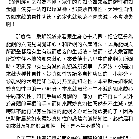
《金剛經》之喻為金剛，眾生的真如心如來藏的體性猶如
金剛，沒有一法可以壞滅祂，那麼妙真如性、大種性自性
等如來藏的自性功德，必定也就永遠不會失滅、不會壞失
啊！
那麼從二乘解脫道來看眾生身心十八界，把它區分為
能觀的六識見聞覺知心，和所觀的六塵諸法，認為能觀與
所觀全都是有生有滅而虛妄的生滅法。然而，從大乘菩薩
所證常住不壞的如來藏心，來看待十八界中的能觀與所觀
時，現象界中有生有滅的能觀與所觀等十八界法，卻是如
來藏大種性自性、妙真如性等諸多自性功德的一小部分。
像能觀的六識覺知心能見乃至能知之性，本來就是如來藏
妙真如性中的一小部分，本來就屬於不生不滅的如來藏心
中局部法性；如同手屬於身體的一部分，而不再看作是外
於身體的單獨的手。而如來藏妙真如性既然永不生滅，這
時就不能再說有生滅性的能觀之心是生滅虛妄的了，因為
這時附屬於如來藏妙真如性的識陰六識覺知性，必然是和
如來藏及祂的妙真如性一樣，是不生不滅的了。
為了要幫助電視機前面的諸位菩薩瞭解以上的說明，