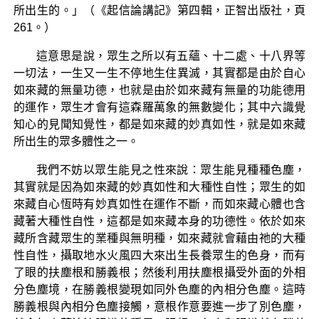
所出生的。」（《起信論講記》第四輯，正智出版社，頁
261。）
這意思是說，眾生之所以有五蘊、十二處、十八界等
一切法，一生又一生不停地生住異滅，其實都是由於自心
如來藏的無量功德，也就是由於如來藏有無量的功能德用
的運作，眾生才會有這森羅萬象的無數變化；其中六識覺
知心的見聞知覺性，都是如來藏的妙真如性，就是如來藏
所出生的眾多體性之一。
我們不妨以眾生能見之性來說：眾生能見種種色塵，
其實就是因為如來藏的妙真如性和大種性自性；眾生的如
來藏自心恆時有妙真如性在運作不斷，而如來藏心體也含
藏著大種性自性，這都是如來藏本身的功德性。依於如來
藏所含藏眾生的業種與無明種，如來藏就會藉由祂的大種
性自性，攝取地水火風四大來出生長養眾生的色身，而有
了眼的扶塵根和勝義根；然後利用扶塵根攝受外面的外相
分色塵境，在勝義根變現如同外色塵的內相分色塵。這時
勝義根與內相分色塵接觸，意根作意要進一步了別色塵，