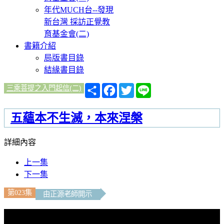
年代MUCH台--發現
新台灣 採訪正覺教
育基金會(二)
書籍介紹
局版書目錄
結緣書目錄
分
Facebook
Twitter
Line
三乘菩提之入門起信(二)
享
五蘊本不生滅，本來涅槃
詳細內容
上一集
下一集
第023集
由正源老師開示