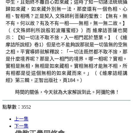
中生，且始終不離自心如來藏；這時了知一切諸法統統攝
歸如來藏，如來藏外別無一法，那麼還有一個色相、心
相、智相嗎？正是契入 文殊師利菩薩的聖教：【無有，無
不有。何以故？有及不有一相——無相，無一無二故。】
（《文殊師利所說般若波羅蜜經》）而 維摩詰菩薩也開
示：【知一切法不取不捨，入一相門起於慧業。】（《維
摩詰所說經》卷1）但是也不能夠說那就是一切皆無的空無
之相。平實導師就解釋說：「一切法既然都不取不捨，那
是什麼境界呢？那是入一相門的境界。哪一相呢？實相。
實相是無相，無相是如來藏相。實相無相才能無不相，所
有相都是從這個無相的如來藏而來。」（《維摩詰經講
經》第三輯，正智出版社，頁184。）
時間的關係，今天就為大家解說到此。阿彌陀佛！
點擊數：3552
上一集
下一集