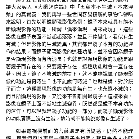
讓大家契入《大乘起信論》中「五蘊本不生滅，本來涅
槃」的真實義，我們再舉一些世間容易接觸的事物作譬喻
來說明。首先以明鏡顯現影像為例：鏡子本來就具有能不
斷顯現影像的功能，所謂「漢來漢現，胡來胡現」，這些
影像在鏡子表面不斷起起落落，並且不停變化，看似有生
有滅；但是影像的生滅變異，其實都是鏡子本有的功能運
作的結果，而鏡子顯現影像的這種功能，並不會因為鏡子
是否顯現影像而有所消長；也就是說顯現影像的功能是跟
著鏡子而存在的，只要鏡子存在，這種功能就會一直存在
著。因此，鏡子不壞滅的前提下，就不能夠說鏡子顯現影
像的功能是何時生？也不能說何時滅？也就是說，對於鏡
子而言，這種顯現影像的功能是無有生，也永遠不滅的；
而且所顯現的影像，又從來不曾離開過鏡子。這樣來看，
影像在鏡子上面不斷地生滅變異，既然都是鏡子本身功能
的運作，可以說就是鏡子功能的一部分；而鏡子顯現影像
的功能實際上沒有生滅，這時就不能夠說影像有生滅了。
如果電視機前面的菩薩還是有所疑惑，仍然不能理
解，那我們可以再舉一個例子來說明。就是許多人小時