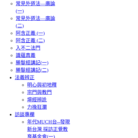
常見外道法—廣論
(一)
常見外道法—廣論
(二)
阿含正義 (一)
阿含正義 (二)
入不二法門
識蘊真義
勝鬘經講記(一)
勝鬘經講記(二)
法義辨正
明心與初地釋
宗門與教門
壇經辨訛
力挽狂瀾
訪談專欄
年代MUCH台--發現
新台灣 採訪正覺教
育基金會(一)