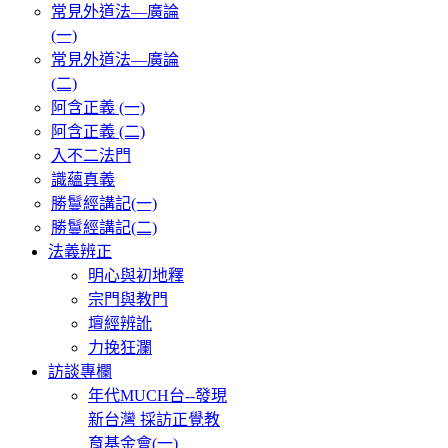
常見外道法—廣論
(一)
常見外道法—廣論
(二)
阿含正義 (一)
阿含正義 (二)
入不二法門
識蘊真義
勝鬘經講記(一)
勝鬘經講記(二)
法義辨正
明心與初地釋
宗門與教門
壇經辨訛
力挽狂瀾
訪談專欄
年代MUCH台--發現
新台灣 採訪正覺教
育基金會(一)