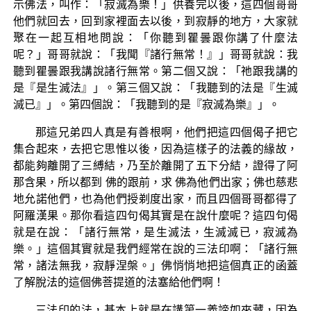
示佛法，叫作：「寂滅為樂！」供養完以後，這四個哥哥
他們就回去，回到家裡面去以後，到寂靜的地方，大家就
聚在一起互相地問說：「你聽到瞿曇跟你講了什麼法
呢？」哥哥就說：「我聞『諸行無常！』」哥哥就說：我
聽到瞿曇跟我講說諸行無常。第二個又說：「祂跟我講的
是『是生滅法』」。第三個又說：「我聽到的法是『生滅
滅已』」。第四個說：「我聽到的是『寂滅為樂』」。
那這兄弟四人真是有善根啊，他們把這四個偈子把它
集合起來，去把它思惟以後，因為這樣子的法義的緣故，
都能夠離開了三縛結，乃至於離開了五下分結，證得了阿
那含果，所以都到 佛的跟前，求 佛為他們出家；佛也慈悲
地允諾他們，也為他們授剃度出家，而且四個哥哥都得了
阿羅漢果。那你看這四句偈其實是在說什麼呢？這四句偈
就是在說：「諸行無常，是生滅法，生滅滅已，寂滅為
樂。」這個其實就是我們經常在說的三法印啊：「諸行無
常，諸法無我，寂靜涅槃。」佛悄悄地把這個真正的函蓋
了解脫法的這個佛菩提道的法塞給他們啊！
三法印的法，基本上就是在講第一義諦如來藏，因為