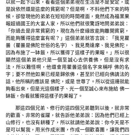
以就一起下山來，看看這個弟弟現在生活是不是安定，或
是說依然還是這麼的貧窮呢？但是啊，不料他們下來的時
候，卻發現他的弟弟在短短的時間裡面，竟然成為福業果
報超過國王的大富人家，所以他們就很驚訝地問弟弟說：
「你過去是非常貧窮的，現在為什麼緣故能夠離開貧窮，
而能夠獲得這麼富有呢？」這個弟弟就答言說：「我見瞿
曇（瞿曇是佛陀世俗的名字）、我見喬達摩、我見佛陀，
因為布施了一缽飯，所以獲得了這樣子的果報。」所以很
顯然這個弟弟他只是一個至誠心去供養佛，但是沒有求
法，所以難怪啊，他還會用瞿曇這個名字來稱呼 佛的名
字；要不然他如果已經是歸依佛，甚至於已經向佛請法的
話，他所稱的應該是 佛陀，或是 世尊了。所以從這邊就能
夠看出來，但是光這個樣子、光一個至誠心來布施給 佛一
缽飯，你看就獲得這樣子的果報了。
那這四個兄弟、修行的這四個兄弟聽到以後，就非常
的歡喜、非常的雀躍，就告訴他弟弟說：因為他們已經上
山修行，也沒有耕種了，所以就請他弟弟說：你今天是不
是可以幫我，用米作成米團，作成一個歡喜團，讓我們四