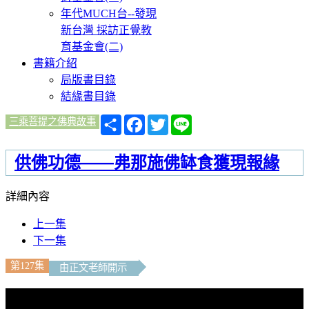
年代MUCH台--發現
新台灣 採訪正覺教
育基金會(二)
書籍介紹
局版書目錄
結緣書目錄
分
Facebook
Twitter
Line
三乘菩提之佛典故事
享
供佛功德——弗那施佛缽食獲現報緣
詳細內容
上一集
下一集
第127集
由正文老師開示