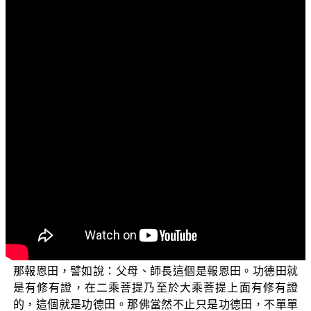
文字內容
各位菩薩：阿彌陀佛！
我們今天要跟各位繼續來分享「三乘菩提之佛典故
事」，我們今天要跟各位分享的還是有關於供佛的功德，
今天是要跟各位分享一個「弗那施佛缽食獲現報緣」。也
就是說，有一位弗那，他施佛一缽食所獲得的一個功德。
我們知道供佛的功德是無上的殊勝，為什麼會是這個
樣子呢？因為佛是最上妙的福田。我們知道布施的時候，
其實是有三種田：一種叫作貧窮田、一種叫作報恩田、一
種叫作功德田。貧窮田就是布施給一般沒有辦法回報的這
些眾生，譬如說：給狗一個包子，那個就是貧窮田；或者
是說給貧者，他沒有辦法回報給您的，那個就是貧窮田。
那報恩田，譬如說：父母、師長這個是報恩田。功德田就
是有修有證，在二乘菩提乃至於大乘菩提上面有修有證
的，這個就是功德田。那佛當然不止只是功德田，不單單