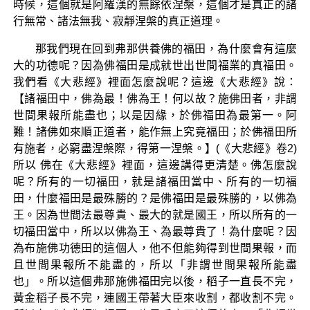
時候，這個就是阿羅漢的無餘依涅槃，這個才是真正的諸
行無常、諸法無我、寂靜涅槃的真正道理。
那我們現在回到弗那供養佛的福田，為什麼會有這麼
大的功德呢？因為佛福田是成就世出世間福業的真福田。
我們看《大悲經》裡面怎麼說呢？這邊《大悲經》說：
【諸福田中，佛為最！佛為王！何以故？施佛田者，非謂
世間果報所能盡也；以是因緣，於佛福田為最第一。阿
難！諸佛如來順正道者，能作無上究竟福田；於佛福田所
有施者，必窮盡涅槃際，得第一涅槃。】(《大悲經》卷2)
所以 佛在《大悲經》裡面，這邊講得更清楚。佛怎麼說
呢？所有的一切福田，就是諸福田當中、所有的一切福
田，什麼福田是最殊勝的？是佛福田是最殊勝的，以佛為
王。因為世間法最尊貴、最大的就是國王，所以所有的一
切福田當中，所以以佛為王、為最尊貴了！為什麼呢？因
為布施佛功德田的這個人，他不但能夠得到世間果報，而
且世間果報所不能盡的，所以「非謂世間果報所能盡
也」。所以這個弗那施佛福田完以後，稻子一直長不完，
黃金稻子長不完，連國王帶著大臣來收割，都收割不完。