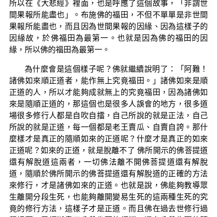
所以在《大悲經》裡面，也是呼應了這個故事，「非謂世
間果報所能盡也」。布施佛的福田，不但不單單是非世間
果報所能盡也，而且因為世間果報的因緣、因為這樣子的
因緣故，於佛福田為最第一。也就是因為佛的福田的因
緣，所以佛的福田為最第一。
為什麼會是這個樣子呢？佛就繼續說明了：「阿難！
諸佛如來順正道者，能作無上究竟福田。」諸佛如來是順
正道的人，所以才能夠成就無上的究竟福田，因為諸佛如
來是隨順正道的，那這個也是很多人誤會的地方，很多道
場很多修行人都是自吹自擂，自己所說的就是正法，自己
所說的就是正道，每一個都是老王賣瓜、自賣自誇。那什
麼樣才是真正的隨順如來的正道呢？什麼才是真正的如來
正道呢？如來的正道，就是脫離不了 佛所開示的佛菩提道
還有解脫道這兩者，一切佛法離不開佛菩提道還有解脫
道，隨順於佛所開示的佛菩提道還有解脫道的正確的方法
來修行，才是諸佛如來的正道。也就是說，佛能夠教導眾
生離開分段生死，也能夠離開變易生死的這兩種生死的究
竟的修行方法，這樣子才是正道。而且佛在過去世修行過