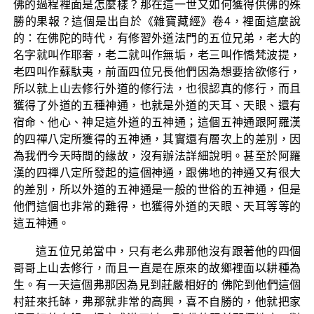
佛的過程裡面是怎麼樣？那在這一世又如何獲得供佛的殊
勝的果報？這個是出自於《雜寶藏經》卷4，裡面這麼說
的：在佛陀的時代，有修習外道法門的五位兄弟，老大的
名字就叫作耶奢，老二就叫作無垢，老三叫作憍梵波提，
老四叫作蘇馱夷，前面四位兄長他們因為想要捨欲修行，
所以就上山去修行外道的修行法，也很認真的修行，而且
獲得了外道的五種神通，也就是外道的天耳、天眼、還有
宿命、他心、神足這外道的五神通；這個五神通跟阿羅漢
的四禪八定所獲得的五神通，其實還有層次上的差別，因
為我們今天時間的緣故，沒有辦法詳細說明。甚至於阿羅
漢的四禪八定所發起的這個神通，跟佛地的神通又有很大
的差別，所以外道的五神通是一般的世俗的五神通，但是
他們這個也非常的難得，也獲得外道的天眼、天耳等等的
這五神通。
這五位兄弟當中，只有老么弗那他沒有跟著他的四個
哥哥上山去修行，而且一直是在原來的故鄉裡面以耕種為
生。有一天這個弗那因為見到莊嚴相好的 佛陀到他們這個
村莊來托缽，弗那就非常的高興，喜不自勝的，他就把家