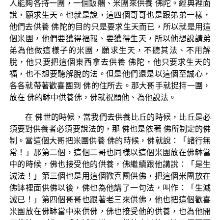
人能夠各持一團，一個飯糰、米團來供養 佛陀。經典裡面
說，願求生天。也就是說，這四個哥哥也是跟弟弟一樣，
他們去供養 佛陀的目的只是要求生天而已，所以就是用這
個米團，他們要獲得福報、要獲得生天，所以他想說請弟
弟為他做這樣子的米團，願求生天，不聽其法、不用解
脫，他只要把這個東西拿去供養 佛陀，他只要求生天的
福，也不想要聽解脫的法。但是他們還是以這個至誠心，
各各就帶著歡喜團到 佛的住所去。那大哥手就捉持一團，
放在 佛的缽中供養佛，佛就祝願他、為他說法。
在 佛世的時候，當我們去供養比丘的時候，比丘是必
須要對供養者必須要說法的，那 佛也是依著 佛所制定的佛
制。當這個大哥把米團供養 佛的時候，佛就說：「諸行無
常！」那第二個，這個二哥也同樣以這個米團放在佛缽當
中的時候，佛也接受他的供養，佛繼續跟他講說：「是生
滅法！」第三個也是用這個歡喜團供佛，把這個米團放在
佛缽裡面供佛以後，佛也為他講了一句法，叫作：「生滅
滅已！」第四個哥哥也跟著老三來供佛，他也把這個歡喜
米團放在佛缽當中來供佛，佛也接受他的供養，也為他開