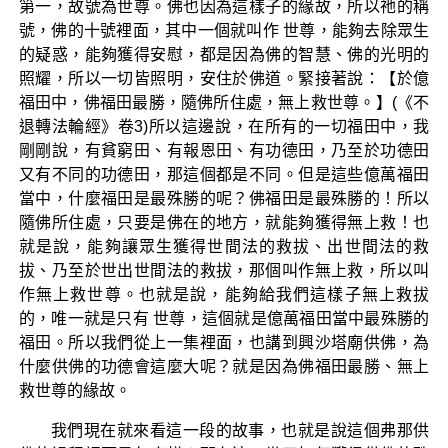
第一，故號為世尊。佛也因為這樣子的緣故，所以祂的稱
號，佛的十號裡面，其中一個就叫作 世尊，能夠去除眾生
的疑惑，能夠獲得安慰，都是因為佛的智慧、佛的光明的
照耀，所以一切皆照明，安住於佛道。緊接著說：【於億
福田中，佛福田最勝，隨佛所住處，無上救世尊。】(《不
退轉法輪經》卷3)所以這邊說，在所有的一切福田中，我
剛剛說，有貧窮田、有報恩田、有功德田，乃至於功德田
又有不同的功德田，那這個都是不同。但是這些億萬福田
當中，什麼福田是最殊勝的呢？佛福田是最殊勝的！所以
隨佛所住處，只要是佛在的地方，就能夠獲得無上救！也
就是說，能夠讓眾生獲得世間法的救拔、出世間法的救
拔、乃至於世出世間法的救拔，那個叫作無上救，所以叫
作無上救世尊。也就是說，能夠給我們這樣子無上救拔
的，唯一就是只有 世尊，這個就是億萬福田當中最殊勝的
福田。所以我們從上一集裡面，也講到興沙塔廟供佛，為
什麼供佛的功德會這麼大呢？就是因為佛福田最勝、無上
救世尊的緣故。
我們現在就來看這一段的故事，也就是說這個弗那供