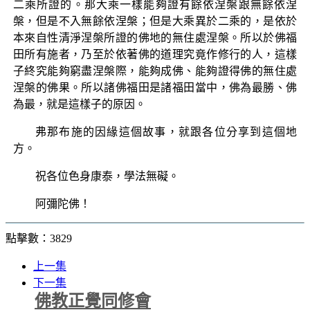
二乘所證的。那大乘一樣能夠證有餘依涅槃跟無餘依涅
槃，但是不入無餘依涅槃；但是大乘異於二乘的，是依於
本來自性清淨涅槃所證的佛地的無住處涅槃。所以於佛福
田所有施者，乃至於依著佛的道理究竟作修行的人，這樣
子終究能夠窮盡涅槃際，能夠成佛、能夠證得佛的無住處
涅槃的佛果。所以諸佛福田是諸福田當中，佛為最勝、佛
為最，就是這樣子的原因。
弗那布施的因緣這個故事，就跟各位分享到這個地
方。
祝各位色身康泰，學法無礙。
阿彌陀佛！
點擊數：3829
上一集
下一集
佛教正覺同修會