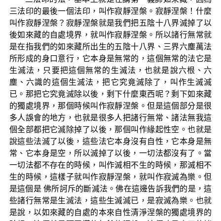
三法印的最後一個法印，叫作寂靜涅槃。寂靜涅槃！什麼
叫作寂靜涅槃？寂靜涅槃就是我們把五陰十八界滅掉了以
後如來藏的自處境界，就叫作寂靜涅槃。所以諸行無常就
是在指我們的如來藏所出生的五陰十八界、三界六塵萬法
所形成的身口意行，它本身是無常的，這個無常的法它是
生滅法，只要把這個無常的生滅法，也就是說六根、六
塵、六識的這個生滅法，把它究竟滅除了，叫作生滅滅
已。那把它究竟滅除以後，剩下什麼東西呢？剩下如來藏
的獨處境界，那個時候叫作寂靜涅槃。但是這個部分是很
多人誤會的地方，也就是很多人把諸行無常、諸法無我這
個全部都把它滅除掉了以後，那個叫作緣起性空。也就是
說這些法滅了以後，這些法它本身沒有自性，它本身是無
常、它本身是空，所以滅掉了以後，一切法都沒有了。當
一切法都不存在的時候，叫作滅相不生的時候，那滅相不
生的時候，這樣子就叫作寂靜涅槃，就叫作寂滅為樂。但
是這個是 佛所訶斥的斷滅法。佛在這邊告訴我們的是，這
些諸行無常是生滅法，這些生滅滅已，是寂滅為樂。也就
是說，以如來藏的自處的本來自性清淨涅槃的獨處境界的