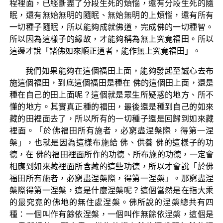
程裡面，已經斷盡了分段生死的煩惱，還有分段生死的隨
眠，還有無始無明的隨眠、無始無明的上煩惱，還有所有
一切種子隨眠，所以能夠成就佛道，完成佛的一切種智。
所以因為這樣子的緣故，才能夠稱為無上究竟福田。所以
這邊才說「諸佛如來順正道者，能作無上究竟福田」。
我們如果能夠在這個福田上面，能夠發起至誠心去布
施這個福田，到底這個福田是種在 佛的這個田上面，還是
種在自己的田上面呢？這個就是眾生所疑惑的地方、所不
懂的地方。其實真正種的福田，最後還是種到自己的如來
藏的田裡面去了，所以所有的一切種子還是回歸到如來藏
裡面。「於佛福田所有施者，必窮盡涅槃際，得第一涅
槃」，也就是因為這樣布施給 佛、供養 佛的這樣子的功
德，在 佛的福田裡面所作的功德、所布施的功德，一定會
相應到如來藏裡面所含藏的這些功德，所以才會說「於佛
福田所有施者，必窮盡涅槃際，得第一涅槃」。那窮盡涅
槃際得第一涅槃，這是什麼涅槃呢？這個當然是在指大乘
的最究竟的佛地的無住處涅槃。佛所說的涅槃總共有四
種：一個叫作有餘依涅槃，一個叫作無餘依涅槃，這個是