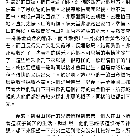
裡最好的白飯，把它盛滿了缽，到 佛的跟前那個地方，對
佛奉上了最虔誠的供養。之後弗那供養完以後，也不當一
回事，就很高興地回家了；弗那繼續地去耕種、去種植田
地，直到太陽下山的時候。隔天當弗那踏出家門，準備下
田的時候，突然間發現田裡面原本乾枯的稻禾，竟然變成
一株株金黃色的稻禾，而且散發出一片柔和金黃色的光
芒，而且長得又高又壯又飽滿，長達數尺，結實纍纍。弗
那就收割了一些黃金的稻禾，這個不可思議的事情就發生
了，這些稻禾收割下來以後，很奇怪的，照理講稻子的出
生，應該要經過一段時間以後才會再出生，但是竟然這些
稻子很快的又長出來了。於是啊，這小小的一畝田竟然怎
麼採收也採收不盡。這個消息傳出了以後，甚至連國王都
帶著大臣們親自下田來採割這個神奇的黃金稻子，所有城
裡的人他們都好奇地來採割弗那的稻子，同樣的也都割不
完。
後來，到深山修行的兄長們想到弟弟一個人在山下過
著這樣子貧苦的生活，就想說，他們已經修道獲得五神
通，想下來探望一下弟弟生活到底有沒有比較好一點，所