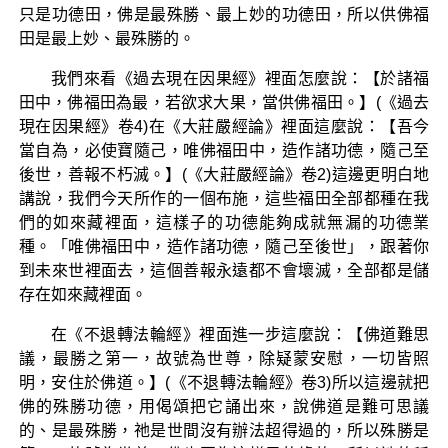
只是功德田，佛是最殊勝、最上妙的功德田，所以供佛福
田是最上妙、最殊勝的。
我們來看《過去現在因果經》裡面怎麼說：【於諸福
田中，佛福田為最，若欲求大果，當供佛福田。】(《過去
現在因果經》卷4)在《大莊嚴經論》裡面這麼說：【吾今
當自為，必使寶隨己，唯佛福田中，造作諸功德，隨己至
後世，善報不朽滅。】(《大莊嚴經論》卷2)這邊更明白地
講說，我們今天所作的一個布施，這些福田全部都種在我
們的如來藏裡面，這樣子的功德能夠成就無漏的功德業
種。「唯佛福田中，造作諸功德，隨己至後世」，跟著你
到未來世裡面去，這個善報永遠都不會壞滅，全部都是儲
存在如來藏裡面。
在《不退轉法輪經》裡面進一步這麼說：【佛道難思
議，最勝之第一，故號為世尊，除疑蒙安慰，一切皆照
明，安住於佛道。】(《不退轉法輪經》卷3)所以這邊就把
佛的殊勝功德，用偈頌把它誦出來，說佛道是難可思議
的、是最殊勝，祂是世間沒有辦法超得過的，所以殊勝是