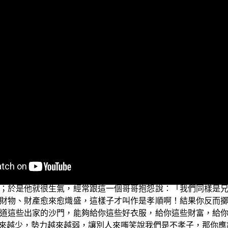
。我們今天要說的故事是引用自《雜譬喻經》這一部經典，因
沙門支婁迦讖所翻譯的，這取自於這部經的第十一則。
居，大勢富貴，資財無量。父母終亡，無所依仰，雖為兄弟，
是說：從前印度有兩個兄弟，他們家族原先是有大財勢、大富
各自的志向所念、所看重的各個不同，大哥喜歡修道，而弟弟
去之不遠，兄專行學，諮受經道，不預家計。其弟見兄不親家
沙門豈能與汝衣財寶耶？家轉貧狹，財物日耗，人所蚩笑，謂
雜譬喻經》）這一個弟弟，因為哥哥這樣子好於修學解脫之道
；於是他就很生氣，經常跟這一個哥哥抱怨說：「我們同樣是
財物、財產愈來愈熾盛，這樣子才叫作是孝順啊！結果你反而
道這些出家的沙門，能夠給你這些好衣服，給你這些財富，給
來越少，勢力越來越弱，讓別人來嗤笑說我們是不孝子，那你應