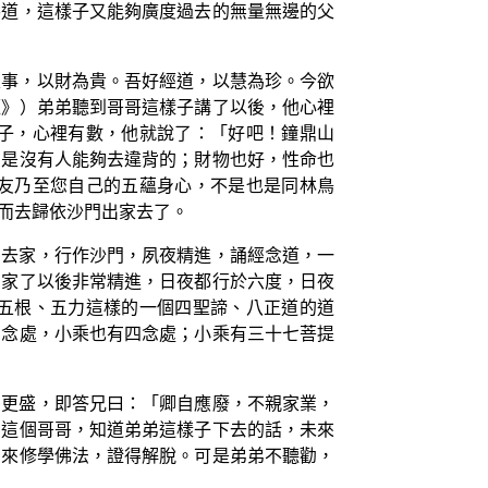
佛道，這樣子又能夠廣度過去的無量無邊的父
家事，以財為貴。吾好經道，以慧為珍。今欲
經》）弟弟聽到哥哥這樣子講了以後，他心裡
子，心裡有數，他就說了：「好吧！鐘鼎山
，是沒有人能夠去違背的；財物也好，性命也
友乃至您自己的五蘊身心，不是也是同林鳥
而去歸依沙門出家去了。
則去家，行作沙門，夙夜精進，誦經念道，一
出家了以後非常精進，日夜都行於六度，日夜
五根、五力這樣的一個四聖諦、八正道的道
四念處，小乘也有四念處；小乘有三十七菩提
恚更盛，即答兄曰：「卿自應廢，不親家業，
的這個哥哥，知道弟弟這樣子下去的話，未來
身來修學佛法，證得解脫。可是弟弟不聽勸，