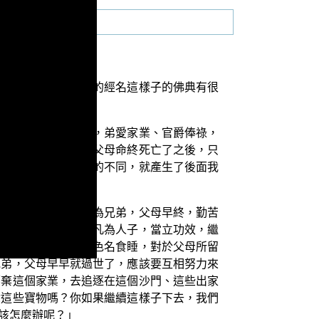
為《雜譬喻經》相似的經名這樣子的佛典有很
志念各異，兄好道誼，弟愛家業、官爵俸祿，
貴，廣有資財無量；父母命終死亡了之後，只
是貪愛俗業；這樣子的不同，就產生了後面我
事，恒嫌恨之：「共為兄弟，父母早終，勤苦
之懈廢，門戶絕滅。凡為人子，當立功效，繼
，而對於這世間的財色名食睡，對於父母所留
兄弟，父母早早就過世了，應該要互相努力來
擲棄這個家業，去追逐在這個沙門、這些出家
你這些寶物嗎？你如果繼續這樣子下去，我們
該怎麼辦呢？」