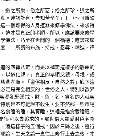
數，道之所樂，俗之所惡；俗之所珍，道之所
不真。迷謬計有，豈知苦辛？」】（～《雜譬
以這一個難得的人身道器來修學佛法、來求得
苦，這才是真正的孝順。所以，應該要來修學
修學佛法，乃至在世間的一個福德；應該來廣
六度——所謂的布施、持戒、忍辱、精進、禪
外道的四禪八定，而是以禪定這樣子的靜慮的
），以道化親。」真正的孝順父親、母親，或
的慈悲孝順。「道俗相反，自然之數」底下這
的必定是完全相反的。世俗之人，特別以欲界
就容易犯邪淫戒。財、色、名，貪名的人就容
，特別是不可能說不殺生，要不然那一些市場
色名食睡的睡，其實睡，這裡是指貪愛睡眠，
是很可以去追求的。那世俗人貪愛財色名食
妄、酒這樣子的五個戒。因於三歸之後，遵行
、戒論、生天之論一直往上修行上去之後，才