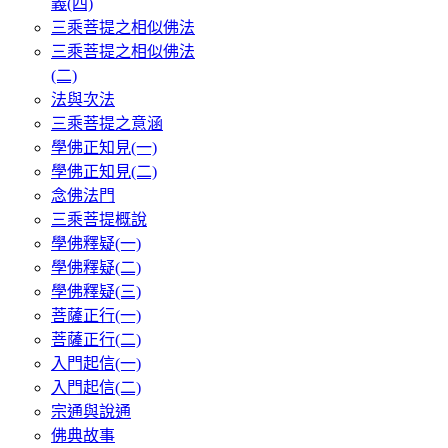
義(四)
三乘菩提之相似佛法
三乘菩提之相似佛法
(二)
法與次法
三乘菩提之意涵
學佛正知見(一)
學佛正知見(二)
念佛法門
三乘菩提概說
學佛釋疑(一)
學佛釋疑(二)
學佛釋疑(三)
菩薩正行(一)
菩薩正行(二)
入門起信(一)
入門起信(二)
宗通與說通
佛典故事