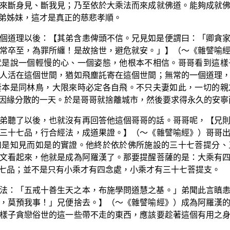
來斷身見、斷我見；乃至依於大乘法而來成就佛道。能夠成就
弟姊妹，這才是真正的慈悲孝順。
個道理以後：【其弟含恚俾頭不信。兄見如是便謂曰：「卿貪
常卒至，為罪所纏！是故捨世，避危就安。」】（～《雜譬喻
就是說一個輕慢的心、一個姿態，他根本不相信。哥哥看到這樣
人活在這個世間，猶如飛塵託寄在這個世間；無常的一個道理
妻本是同林鳥，大限來時必定各自飛。不只夫妻如此，一切的親
因緣分散的一天。於是哥哥就捨離城市，然後要求得永久的安寧
弟聽了以後，也就沒有再回答他這個哥哥的話。哥哥呢，【兄
三十七品，行合經法，成道果證。】（～《雜譬喻經》）哥哥
如是知見而如是的實證。他終於依於佛所施設的三十七菩提分、
文看起來，他就是成為阿羅漢了。那要提醒菩薩的是：大乘有
七品；並不是只有小乘才有四念處，小乘才有三十七菩提支。
法：「五戒十善生天之本，布施學問道慧之基。」弟聞此言瞋
，莫預我事！」兄便捨去。】（～《雜譬喻經》）成為阿羅漢
樣子貪戀俗世的這一些帶不走的東西，應該要趁著這個有用之