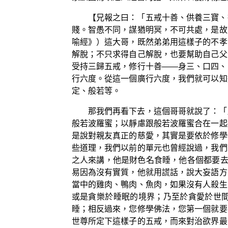
【兄報之曰：「五戒十善、供養三寶、
賤。智愚不同，謀猶明冥，不可共處，是故
喻經》）這大哥，既然弟弟用這樣子的不孝
解脫；不只求得自己解脫，也要幫助自己父
受持三歸五戒，修行十善——身三、口四、
行六度。從這一個廣行六度，我們就可以知
定、般若等。
那我們再看下去，這個哥哥就說了：「
般若波羅蜜；以靜慮跟般若波羅蜜合在一起
是說對親友真正的慈愛，其實是要依於修學
些道理，我們以前的單元也曾經說過，我們
之人來講，他是財色名食睡，他各個都要去
易因為沒有實質，他就用謊話，說大妄語方
當中的雞肉、鴨肉、魚肉，如果沒有人殺生
或是貪樂於睡眠的境界；乃至於貪愛於世
睡；相反過來，您修學佛法，您第一個就要
世尊所定下這樣子的五戒，而來對治欲界最