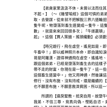
【弟貪家業汲汲不休，未曾以法而住其
不起。】（～《雜譬喻經》這個可憐的弟
取、去營謀，從來就不把解脫三界六道輪迴
隻牛呢，牠墮落到畜生道變成一隻牛，這
數」，就是來來回回很多次；「牛遂羸頓」
起」。這個【賈人策撾，搖頭纔動】必須要
【時兄遊行，飛在虛空，遙見如是，即
牛畜中！」即以威神照示本命，即自識知淚
哥是阿羅漢，證得神通飛在虛空，遙遙地、
跟這個弟弟，已經是墮落到畜生去的這樣子
帶不走的財富，你現在是一隻牛了，這一些
這個畜生道當中。」他又用神通，然後讓這
修行、沒有布施、沒有持戒，還是繼續的【
也不願意布施，不願意救濟貧困，所以這一
所謂的【違戾聖教，抵突自用，故墮牛
我弟，不信三尊，背真向偽，慳妬自恣，