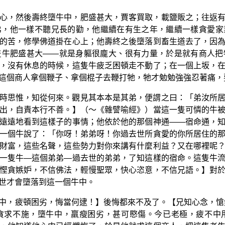
心，然後壽終墮牛中，肥盛甚大，賈客買取，載鹽販之；往返
弟，他一樣不聽兄長的勸，他繼續在有生之年，繼續一樣貪愛家
的苦，修學佛道掛在心上；他壽終之後墮落到畜生道去了，因
隻牛肥盛甚大——就是身軀很龐大、很有力量，於是就有商人把
，沒有休息的時候，這隻牛疲乏困頓走不動了；在一個上坂，
這個商人拿個鞭子、拿個棍子去鞭打牠，牠才勉勉強強忍著痛，
時思惟，知從何來。觀見其本本是其弟，便謂之曰：「弟汝所
出，自責本行不善。】（～《雜譬喻經》）當這一隻可憐的牛
遠遠地看到這樣子的事情；他依於他的那個神通——宿命通，
一個牛說了：「你呀！弟弟呀！你過去世所貪愛的你所居住的
財富，這些名聲，這些勢力對你來講有什麼利益？又在哪裡呢
一隻牛—這個弟弟—過去世的弟弟，了知這樣的宿命。這隻牛
慳貪嫉妒，不信佛法，輕慢聖眾，快心恣意，不信兄語。】對
世才會墮落到這一個牛中。
中，疲頓困劣，悔當何逮！】後悔都來不及了。【兄知心念，愴
貪求不施，墮牛中，羸瘦困劣，甚可愍傷。今已老極，疲不中