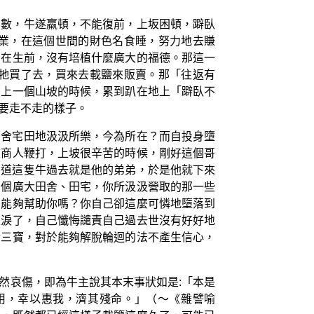
有數，牛遂羸頓，不能復前，上坂困頓，躃臥
業，在這個世間的財色名食睡，努力地去賺
為在生前，沒有培植什麼廣大的福德。那這一
牠買了去，買來去載鹽來販賣。那「往返有
在上一個山坡的時候，累到趴在地上「躃臥不
要走不走的樣子。
居舍宅田地汲汲所樂，今為所在？而自投身墮
被商人鞭打，上坡很辛苦的時候，剛好這個哥
知道這隻牛過去就是他的弟弟，於是他就下來
那個廣大田舍、田宅，你所汲汲營取的那一些
？能夠幫助你嗎？你自己卻這麼可憐地墮落到
流淚了，自己懺悔譴責自己過去世沒有好好地
於三寶，對於能夠解脫輪迴的法不產生信心，
然哀傷，即為牛主說其本末事狀如是:「本是
用，幸以惠我，濟其殘命。」（～《雜譬喻