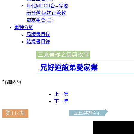
年代MUCH台--發現
新台灣 採訪正覺教
育基金會(二)
書籍介紹
局版書目錄
結緣書目錄
三乘菩提之佛典故事
兄好道誼弟愛家業
詳細內容
上一集
下一集
第114集
由正潔老師開示