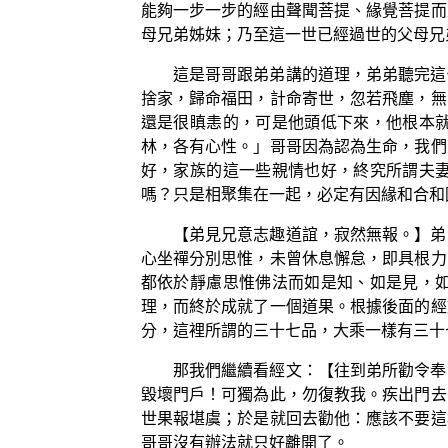
能夠一步一步的經由聲聞菩提、緣覺菩提而
母兄弟姊妹；乃至這一世已經過世的父母兄
這是哥哥跟弟弟講的道理，弟弟聽完這
捨家，歸命福田，計命寄世，忽若飛塵，無
還是很瞋恚的，可是他頭低下來，他根本
林，各有心性。」哥哥因為認為生命，我們
好，家族的這一些親情也好，終究所謂夫
嗎？只是相聚集在一起，必定有因緣和合和
【弟見兄意志趣道誼，寂然無報。】弟
心坐禪分別思惟，未曾休息懈怠，即具根力
都依於靜慮思惟佛法而如是知、如是見，
理，而終於成就了一個道果。根據後面的經
分，這裡所謂的三十七品，大乘一樣有三十
那我們繼續看經文：【往到弟所勸令奉
毀壞門戶！可獨為此，勿復教我。疾出門去
世果報堪虞；於是就回去勸他：應該不要這
哥哥沒有辦法就只好離開了。