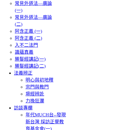
常見外道法—廣論
(一)
常見外道法—廣論
(二)
阿含正義 (一)
阿含正義 (二)
入不二法門
識蘊真義
勝鬘經講記(一)
勝鬘經講記(二)
法義辨正
明心與初地釋
宗門與教門
壇經辨訛
力挽狂瀾
訪談專欄
年代MUCH台--發現
新台灣 採訪正覺教
育基金會(一)