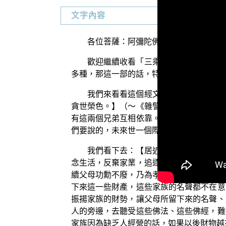
文字內容
各位菩薩：阿彌陀佛！
歡迎繼續收看「三乘菩提之佛典故事」
多種，那這一部的話，特別是後漢大月支的
我們來看看這個經文：【昔者兄弟二人
貪世榮色。】（～《雜譬喻經》）這個意思
有這兩個兄弟互相依靠。雖然是兄弟，可是
們要說的，未來世一個際遇的不同。
我們看下去：【居近波利弗，雞鳴精舍
念生活，反棄家業，追逐沙門，聽受佛經，
續父母功勳不廢，乃為孝子耳。」】（～《
下來這一些財產，這些家族的名聲都不在意
振揚家族的財勢，讓父母所留下來的名聲、
人的旁邊，去聽受這些佛法、這些佛經，難
家族因為缺乏人經營的話，如果以後財物越