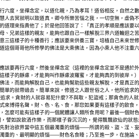
行六度，坐禪念定，以道化親，乃為孝耳！道俗相反，自然之
慧人去冥就明以致道真。卿今所樂苦惱之我，一切空無，虛偽
的道理來指責他了；於是他回答說了：「真正的孝順是應該要
母、兄弟這樣的親友，能夠也跟自己一樣解脫三界六道輪迴之
意三這樣子的十種善行；應該要來供養三寶，培植自己未來世
道這個哥哥他所修學的佛法是大乘佛法，因為小乘人他不注重
應該要再行六度，然後坐禪念定（這裡的坐禪念定並不是通於
這樣子的靜慮，才能夠叫作靜慮波羅蜜，才能夠真的到彼岸。
佛法，而能夠解脫自己，也能夠幫助這些親友解脫，才是真正
簡單的就帶過去。簡單來說，修道之人跟世俗之人，他所追求
追求。貪財的人就容易犯什麼?不與取，犯盜戒；那貪色的人
式來博得名聲。財、色、名、食，那您如果要有這樣子的飲食
，怎麼可能有這樣子的一個屍體讓人類所食用呢？最後一個財
間，譬如說飲酒作樂，而那樣子昏沉沉的，覺得飄飄欲仙的狀態
先對治欲界當中這五個最濁重的煩惱——所謂的殺、盜、淫、
濁重的、最明顯的煩惱——財色名食睡；乃至進一步，在施論