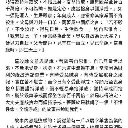
乃得為持淨戒故，不惜此身，捨命持戒，勝於毀禁全身百
千萬倍，不可為喻。如是定心，應當捨身以護淨戒。」如
一須陀洹人，生屠殺家；年向成人，應當修其家業而不肯
殺生。父母與刀并一口羊，閉著屋中而語之言：「若不殺
羊，不令汝出、得見日月、生活飲食！」兒自思惟言：
「我若殺此一羊，便當終為此業，豈以身故為此大罪？」
便以刀自殺。父母開戶，見羊在一面立，兒已命絕。當自
殺時，即生天上。】
這段論文意思是說，菩薩善自思惟：自己無量世以
來，不斷地受身、捨身，在六道中流轉不息，常常因為財
利的緣故造諸惡業。有時受惡賊身，有時受禽獸身之果
報，實在苦不堪言！而今日有幸受此淨戒，發願乃至喪身
捨命都要護持淨戒，絕不輕易棄捨淨戒；護持淨戒而捨
命，勝於毀棄淨戒而保全色身百千萬倍。於是心得決定，
大丈夫應該捨命而護持淨戒。菩薩於是就講了一個「不惜
性命，全護淨戒」的故事來勉勵我們。
故事內容是這樣的：說從前有一戶以屠宰羊隻為業的
人家，夫婦倆到年老時才求得一個兒子，這個兒子是須陀