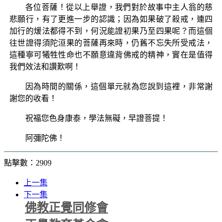
各位菩薩！從以上舉證，我們對於故事中主人翁的慈
悲願行，有了更進一步的認識；因為如果破了殺戒，連四
加行的煖法都得不到，何況能證初果乃至四果呢？而這個
往世證得須陀洹果的菩薩再來時，仍舊不忘失所受戒法，
這種寧可犧牲性命也不願意違背佛戒的精神，實在是值得
我們效法和讚歎啊！
因為時間的關係，這個單元就為您說到這裡，非常謝
謝您的收看！
祝福您色身康泰，學法無礙，早證菩提！
阿彌陀佛！
點擊數：2909
上一集
下一集
佛教正覺同修會