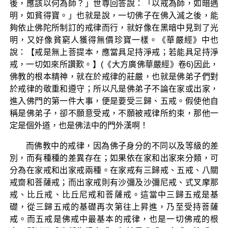
後，應該以何為師？」世尊回答說：「以戒為師，如暗遇
明，如貧得寶。」也就是說，一切佛子在佛入滅之後，能
夠依止佛陀所制訂的戒律而行，就好像在黑暗中見到了光
明，又好像貧窮人獲得無價珍寶一樣。《華嚴經》中也
說：【戒是無上菩提本，應當具足持淨戒；若能具足持淨
戒，一切如來所讚歎。】(《大方廣佛華嚴經》卷6)因此，
佛教的根本精神，就在於戒律的莊嚴，也就是佛弟子們對
於戒律的敬重和遵守；所以凡是佛弟子不論在家或出家，
進入佛門的第一件大事，便是要受三歸、五戒。假使他自
稱是佛弟子，卻不願意受戒，不願被戒律所約束，那他一
定是個外道，也是佛法中的門外漢啊！
而佛教中的戒律，因為佛子身分的不同以及等級的差
別，而有種種的差異存在；如果依在家和出家來分類，可
分為在家戒和出家戒兩種。在家戒有三歸戒、五戒、八關
戒齋和菩薩戒；而出家戒則有沙彌及沙彌尼戒、式叉摩那
戒、比丘戒、比丘尼戒和菩薩戒。這當中三歸五戒是基
礎，從三歸五戒的基礎再次第往上昇進，乃至受持菩薩
戒。而五戒是佛戒中最基本的戒律，也是一切佛戒的根