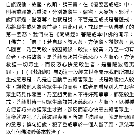
自讚毀他、故慳、故瞋、謗三寶。在《優婆塞戒經》中，
則稱重罪為六重法，分別為殺生、偷盜、大妄語、邪淫、
說四眾過、酤酒等。也就是說，不管是五戒或是菩薩戒，
都將殺生戒列為最首要；由此可見，戒殺是一切佛弟子的
第一要務。我們來看《梵網經》菩薩戒本中佛的開示：
【佛言：「佛子！若自殺、教人殺、方便殺、讚歎殺、見
作隨喜，乃至咒殺、殺因殺緣、殺法、殺業，乃至一切有
命者，不得故殺。是菩薩應起常住慈悲心、孝順心，方便
救護一切眾生，而反恣心快意殺生者，是菩薩波羅夷
罪。」】(《梵網經》卷2)這一段經文世尊開示我們所謂殺
生戒意思是：凡是自己動手去殺害眾生，或是教唆他人殺
生，讚歎他人殺害眾生手段高明，或者是看見別人在殺害
眾生時見作隨喜，乃至詛咒他人不得好死等等，都犯殺生
戒。菩薩對待一切眾生應該常起慈悲心、孝順心，以種種
方便善巧來救護眾生才對，卻反而恣心快意去殺害眾生，
這樣就違犯了菩薩波羅夷罪。所謂「波羅夷」就是斷頭罪
的意思；換句話說，犯了重戒等於一個人斷了頭，無法再
以任何佛法妙藥來救治了。