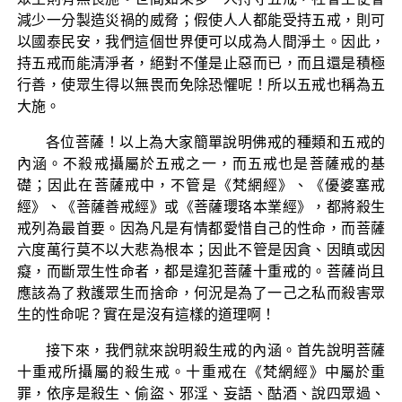
減少一分製造災禍的威脅；假使人人都能受持五戒，則可
以國泰民安，我們這個世界便可以成為人間淨土。因此，
持五戒而能清淨者，絕對不僅是止惡而已，而且還是積極
行善，使眾生得以無畏而免除恐懼呢！所以五戒也稱為五
大施。
各位菩薩！以上為大家簡單說明佛戒的種類和五戒的
內涵。不殺戒攝屬於五戒之一，而五戒也是菩薩戒的基
礎；因此在菩薩戒中，不管是《梵網經》、《優婆塞戒
經》、《菩薩善戒經》或《菩薩瓔珞本業經》，都將殺生
戒列為最首要。因為凡是有情都愛惜自己的性命，而菩薩
六度萬行莫不以大悲為根本；因此不管是因貪、因瞋或因
癡，而斷眾生性命者，都是違犯菩薩十重戒的。菩薩尚且
應該為了救護眾生而捨命，何況是為了一己之私而殺害眾
生的性命呢？實在是沒有這樣的道理啊！
接下來，我們就來說明殺生戒的內涵。首先說明菩薩
十重戒所攝屬的殺生戒。十重戒在《梵網經》中屬於重
罪，依序是殺生、偷盜、邪淫、妄語、酤酒、說四眾過、