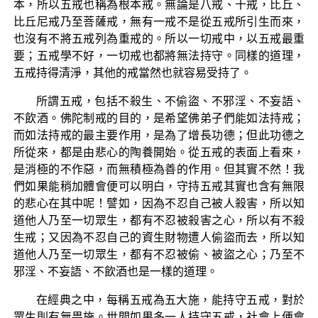
本，所以五戒也稱為根本戒。無論是八戒、十戒，比丘、
比丘尼戒乃至菩薩戒，無有一戒不是從五戒所引生而來，
也沒有不將五戒列為重戒的。所以一切戒中，以五戒最重
要；五戒學不好，一切戒也都將無法持守。同樣的道理，
五戒持得清淨，其他的戒當然也就容易受持了。
所謂五戒，包括不殺生、不偷盜、不邪淫、不妄語、
不飲酒。佛陀制戒的目的，是希望佛弟子們能如法持戒；
而如法持戒的最主要作用，是為了增長功德；但此功德之
所從來，都是由悲心的陶養開始。從五戒的表面上看來，
是消極的不作惡，而無積極為善的作用。但其實不然！我
們如果能稍加體會便可以明白，守持五戒其實也含有無限
的悲心在其中呢！譬如，因為不忍自己被人殺害，所以知
道他人乃至一切眾生，都有不忍被殺害之心，所以有不殺
生戒；又因為不忍自己的資生財物遭人偷盜而去，所以知
道他人乃至一切眾生，都有不忍被偷、被盜之心；乃至不
邪淫、不妄語、不飲酒也是一樣的道理。
在經典之中，每稱五戒為五大施，能持守五戒，對於
眾生則有無畏施。世間如果多一人持守五戒，社會上便會