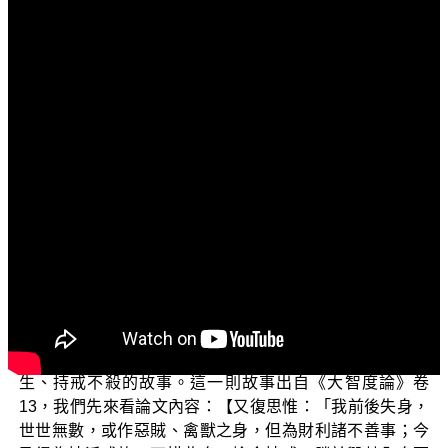
文字內容
各位菩薩：
阿彌陀佛！
歡迎您收看正覺教團電視弘法節目，目前正在演述的
是「三乘菩提之佛典故事」單元。這一季，我們以佛典故
事作為宣講主題的動機，是想藉由經典中所記載的小故
事，以淺白易懂的方式來闡述佛教義理，讓普羅大眾對深
奧難懂的佛法，有一些基本認識，進而能生起愛樂之心；
乃至想要一窺佛法全貌，而進入正法門中修學，這也是我
們正覺教團全體大眾，最深的期盼和祝禱！
今天我們要為大家說一則「捨己利生的淨兒」捨身護
生、持戒不殺的故事。這一則故事出自《大智度論》卷
13，我們先來看論文內容：【又復思惟：「我前後失身，
世世無數，或作惡賊、禽獸之身，但為財利諸不善事；今