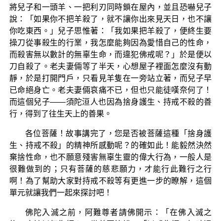
將兒子和一頭羊、一把利刃同時鎖在屋內，並且恐嚇兒子
說：「如果你不把羊殺了，就不讓你出來見天日，也不讓
你吃東西。」兒子思惟著：「我如果把羊殺了，便終生要
操刀從事殺生的行業，我怎麼能夠因為愛惜自己的性命，
而殺害無以數計的無辜生命，而違犯佛戒呢？」於是便以
刀自殺了。老夫妻倆等了半天，心想屋子裡面怎麼沒有動
靜，於是打開門戶，只看見羊隻在一旁站立著，而兒子早
已命絕身亡。老夫妻倆哀痛不已，但也只能徒嘆奈何了！
而這個兒子——須陀洹人也因為捨身護生、持戒不殺的善
行，得到了往生天上的善果。
各位菩薩！故事講完了，您是否被菩薩這種「捨身護
生、持戒不殺」的精神所感動呢？的確如此！能毅然決然
棄捨性命，也不願意殘害無辜生靈的偉大行為，一般人是
很難做到的；只有菩薩的慈悲願力，才能行此難行之行
啊！為了幫助大家對持戒不殺等有更進一步的瞭解，這個
單元就讓我們一起來探討吧！
佛陀入滅之前，阿難尊者請佛開示：「在佛入滅之