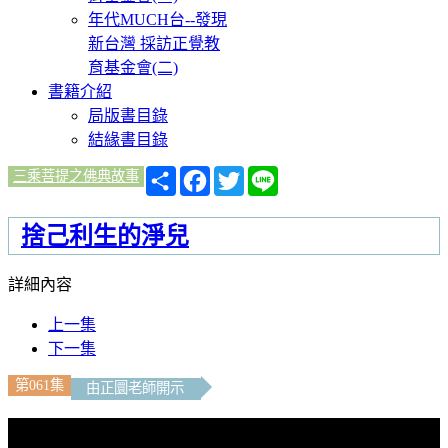
年代MUCH台--發現
新台灣 採訪正覺教
育基金會(二)
書籍介紹
局版書目錄
結緣書目錄
分
Facebook
Twitter
Line
三乘菩提之佛典故事
享
捨己利生的淨兒
詳細內容
上一集
下一集
第061集
由正圜老師開示