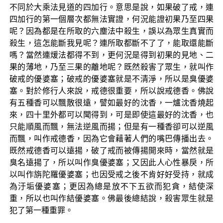
不同於大乘法見道的四加行。意思是說，如果破了戒，連
四加行的第一個層次都無法實證，何況能證初果乃至四果
呢？因為都是在所取的六塵法中殺生，誤以為眾生真實而
殺生，這怎能斷我見呢？連所取都斷不了了，能取還能斷
嗎？當然連煖法都得不到，更何況是得到初果的見地、二
果的薄地，乃至三果的離地呢？既然殺害了眾生，就叫作
破戒的優婆塞；破戒的優婆塞就是不清淨，所以是臭優婆
塞。對於修行人來說，戒德很重要，所以說戒德香。佛說
有五種香可以飄散很遠，譬如最好的沈香，一爐沈香燒起
來，四十里外都可以聞得到，可是即使這最好的沈香，也
只能順風而飄，無法逆風而揚；但是有一種香卻可以逆風
而飄，叫作戒德香，因為它會藉著人們的嘴巴傳播出去。
既然戒德香可以遠揚，破了戒而被傳揚開來時，當然就是
臭名遠揚了，所以叫作臭優婆塞；又因此人心性暴戾，所
以叫作旃陀羅優婆塞；也因受戒之後不肯好好受持，就成
為汙垢優婆塞；更因為總是放不下五欲而犯貪，結使深
重，所以也叫作結優婆塞。佛最後總結說，殺害眾生就是
犯了第一種重罪。