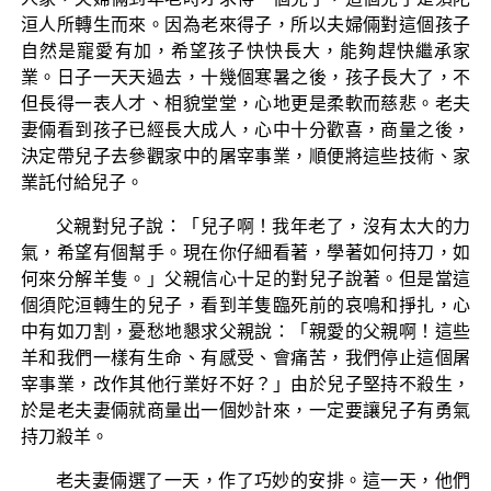
洹人所轉生而來。因為老來得子，所以夫婦倆對這個孩子
自然是寵愛有加，希望孩子快快長大，能夠趕快繼承家
業。日子一天天過去，十幾個寒暑之後，孩子長大了，不
但長得一表人才、相貌堂堂，心地更是柔軟而慈悲。老夫
妻倆看到孩子已經長大成人，心中十分歡喜，商量之後，
決定帶兒子去參觀家中的屠宰事業，順便將這些技術、家
業託付給兒子。
父親對兒子說：「兒子啊！我年老了，沒有太大的力
氣，希望有個幫手。現在你仔細看著，學著如何持刀，如
何來分解羊隻。」父親信心十足的對兒子說著。但是當這
個須陀洹轉生的兒子，看到羊隻臨死前的哀鳴和掙扎，心
中有如刀割，憂愁地懇求父親說：「親愛的父親啊！這些
羊和我們一樣有生命、有感受、會痛苦，我們停止這個屠
宰事業，改作其他行業好不好？」由於兒子堅持不殺生，
於是老夫妻倆就商量出一個妙計來，一定要讓兒子有勇氣
持刀殺羊。
老夫妻倆選了一天，作了巧妙的安排。這一天，他們