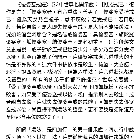
《優婆塞戒經》卷3中世尊也開示說：【既授戒已，復
作是言：「優婆塞者，有六重法。善男子！優婆塞受持戒
已，雖為天女乃至蟻子，悉不應殺；若受戒已，若口教
殺、若身自殺，是人即失優婆塞戒。是人尚不能得煖法，
況須陀洹至阿那含？是名破戒優婆塞，臭優婆塞、旃陀羅
優婆塞、垢優婆塞、結優婆塞，是名初重。」】這段經文
意思是說：戒子對於五戒已經有少分、多分乃至滿分受持
以後，世尊再為弟子們開示，這優婆塞戒有六種重大的事
情是不許做的。這六件事情依序是殺生、偷盜、大妄語、
邪淫、說四眾過、酤酒等，稱為六重法；這六種狀況都是
很嚴重的，所有的佛弟子們都不許違犯。世尊接著說：
「受了優婆塞戒以後，面對天女乃至下賤如螞蟻，都不許
殺害；如果受了優婆塞戒以後，親口指示別人去殺生，或
者親自去殺，這就失去優婆塞戒的戒體了。如是失去優婆
塞戒以後，尚且得不到煖法的證量，更不要說是須陀洹乃
至阿那含果位的證得了。」
所謂「煖法」是四加行中的第一個果證，四加行中說
煖、頂、忍、世第一法，這是從斷我見的四加行來說的，