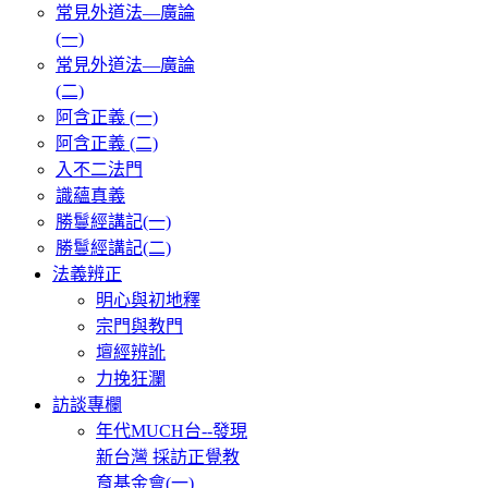
常見外道法—廣論
(一)
常見外道法—廣論
(二)
阿含正義 (一)
阿含正義 (二)
入不二法門
識蘊真義
勝鬘經講記(一)
勝鬘經講記(二)
法義辨正
明心與初地釋
宗門與教門
壇經辨訛
力挽狂瀾
訪談專欄
年代MUCH台--發現
新台灣 採訪正覺教
育基金會(一)