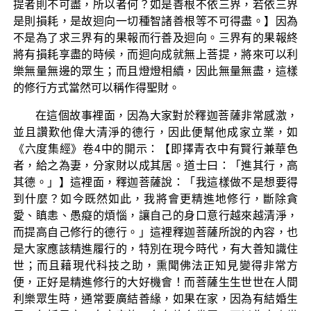
提者則不可盡，所以者何？如是善根不依三界，若依三界
是則損耗，是故迴向一切種智諸善根等不可得盡。】因為
不是為了求三界有的果報而行善及迴向。三界有的果報終
將有損耗享盡的時候，而迴向成就無上菩提，將來可以利
樂無量無邊的眾生；而且燈燈相續，因此無量無盡，這樣
的修行方式當然可以稱作得聖財。
在這個故事裡面，因為大家對於釋迦菩薩非常感激，
並且讚歎他偉大清淨的德行，因此便幫他成家立業，如
《六度集經》卷4中的開示：【即擇青衣中有賢行兼華色
者，給之為妻，分家財以成其居。道士曰：「進其行，高
其德。」】這裡面，釋迦菩薩說：「我這樣做不是想要得
到什麼？如今既然如此，我將會更精進地修行，斷除貪
愛、瞋恚、愚癡的煩惱，讓自己的身口意行越來越清淨，
而提高自己修行的德行。」這裡釋迦菩薩所說的內容，也
是大家應該精進履行的，特別在現今時代，有大善知識住
世；而且藉現代科技之助，熏聞佛法正知見變得非常方
便，正好是精進修行的大好機會！而菩薩生生世世在人間
利樂眾生時，通常要廣結善緣，如果在家，因為有結婚生