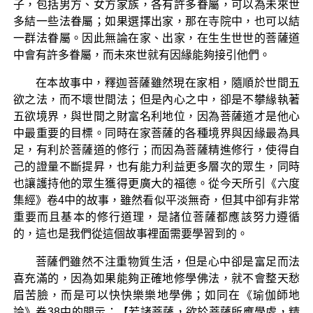
子，包括男方、女方家族，各有許多眷屬，可以為未來世
多結一些法眷屬；如果選擇出家，那在寺院中，也可以結
一群法眷屬。因此無論在家、出家，在生生世世的菩薩道
中會有許多眷屬，而未來世就有因緣能夠接引他們。
在本故事中，釋迦菩薩雖然現在家相，隨順於世間五
欲之法，而不壞世間法；但是內心之中，卻是不攀緣執著
五欲境界，與世間之財富名利地位，因為菩薩道才是他心
中最重要的目標。同時在家菩薩的各種境界與因緣最為具
足，有利於菩薩道的修行；而因為菩薩精進修行，使得自
己的證量不斷提昇，也有能力利益更多層次的眾生，同時
也讓護持他的眾生獲得更廣大的福德。從今天所引《六度
集經》卷4中的故事，雖然看似平淡無奇，但其中卻有非常
重要而且基本的修行道理，是諸位菩薩都應該努力遵循
的，這也是我們從這個故事裡面需要學習到的。
菩薩們雖然不注重物質生活，但是心中卻是富足而法
喜充滿的，因為如果能夠正確地修學佛法，就不會整天愁
眉苦臉，而是可以快快樂樂地學佛；如同在《瑜伽師地
論》卷38中的開示：【若諸菩薩，欲於菩薩所應學處，精