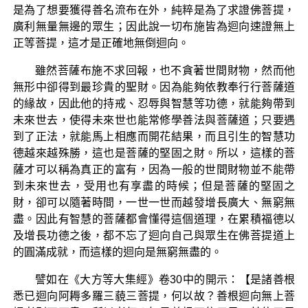
是為了想要獲得善名流布在外，純粹是為了求證佛菩提，
廣利無量無邊的眾生；因此說一切布施皆為迴向速證無上
正等菩提，這才是正確地無倒迴向。
雖然菩薩布施不求回報，也不貪著世間財物，然而他
無形中卻得到最珍貴的聖財。因為能夠依教奉行行菩薩道
的緣故，因此他的持戒、忍辱與智慧等功德，就能夠帶到
未來世去，使得未來世也能常修學善法與菩薩道；只要遇
到了正法，就能馬上相應而開花結果，而且引生的智慧功
德越來越殊勝，這也是菩薩的堅固之財。所以，這樣的菩
薩才可以稱為真正的富有，因為一般的世間財物並不能帶
到未來世去，受用也有享盡的時候；但是菩薩的堅固之
財，卻可以隨著時間，一世一世而越發增長廣大、無窮無
盡。因此有智慧的菩薩都會懂得這個道理，在累積福德以
及增長功德之後，都不忘了迴向自己與眾生在佛菩提道上
的圓滿成就，而這樣的迴向是無窮無盡的。
譬如在《大方等大集經》卷30中的開示：【是諸善根
悉已迴向阿耨多羅三藐三菩提，何以故？善根迴向無上菩