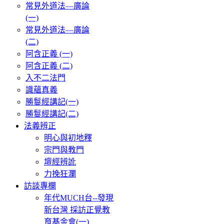
常見外道法—廣論
(一)
常見外道法—廣論
(二)
阿含正義 (一)
阿含正義 (二)
入不二法門
識蘊真義
勝鬘經講記(一)
勝鬘經講記(二)
法義辨正
明心與初地釋
宗門與教門
壇經辨訛
力挽狂瀾
訪談專欄
年代MUCH台--發現
新台灣 採訪正覺教
育基金會(一)