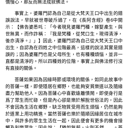
憍慢心，那反而無法成就佛法。
事實上，婆羅門認為自己是從大梵天王口中出生的錯
誤說法，早就被世尊破斥過了，在《長阿含經》卷6中開
示：【佛告婆悉吒：「今者現見婆羅門種，嫁娶產生，與
世無異，而作詐稱：『我是梵種，從梵口生，現得清淨，
後亦清淨。』」】因此，婆羅門認為自己從大梵天王口中
出生，自認為在四姓之中位階最高，這樣的說法其實是錯
誤的；因為婆羅門也是父母所生，也有種種煩惱，並非一
直都是清淨的。所以四種姓的位階，事實上與佛法修行沒
有直接的關係。
菩薩如果因為因緣時節或環境的關係，如同此故事中
的菩薩一樣，即使隱居在鄉野，也能夠安貧樂道以及隨緣
盡力幫助他人。因為菩薩心中喜歡遠離憒鬧，即使身行是
爲了眾生而忙碌，但是內心卻是樂於解脫世俗法的，因此
不會因為生活在鄉野，缺乏物質受用而生煩惱，仍然能夠
於道業上用功精進。當然菩薩也樂於隨順因緣居住在城市
中，與許多的眾生生活在一起，因此便會有更多的機會接
觸及利樂眾生；因此說：【猶如無薪，火則不然……。菩