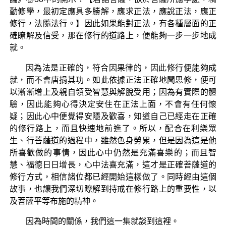
勤修學，最初定應具多勝解，應求正法，應說正法，應正
修行，法隨法行。】因此如果能對正法，有各種層面的正
確瞭解及信受，那在修行的道路上，便能夠一步一步地成
就。
因為法是正確的，符合因果律的，因此修行便能夠成
就，而不會唐捐其功。如此依據正法正確地聞思修，便可
以漸漸增上及親自領受智慧與解脫受用；因為有實際的體
驗，因此能夠心得決定安住在正法上面，不會有任何懷
疑；因此心中便覺得安隱及歡喜，知道自己已經走在正確
的修行路上，而且快速地前進了。所以，配合在利樂眾
生、行菩薩道的過程中，雖然色身勞累，但是因為這是他
所喜歡做的事情，因此心中仍然是充滿喜樂的；而且智
慧、福德日日增長，心中法喜充滿，這才是正確菩薩道的
修行方式，相信諸位都已經開始這樣做了。同時經由這個
故事，也讓我們深切瞭解到持戒在修行路上的重要性，以
及菩薩平等布施的精神。
因為時間的關係，我們這一集就談到這裡。