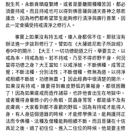
脫生死，永斷貪瞋癡繫縛，或者是要離開種種苦因，都必
須要持戒。而且持戒也可以得到佛菩薩與諸天善神之慈悲
護念，因為祂們都希望眾生能夠修行清淨與廣行善業，因
此一定會攝受持戒清淨之修行人。
事實上如果沒有持五戒，連人身都保不住，那就沒有
辦法進一步談到修行了。譬如在《大薩遮尼乾子所說經》
卷9中的開示：【大王！一切功德助道之行，舉要言之，以
戒為本，持戒為始。若不持戒，乃至不得疥野干身，何況
當得功德之身？大王當知！以戒淨故，不斷佛種，成等正
覺；不斷法種，分別法性；不斷僧種，修無為道。以持淨
戒相續不斷故，功德無盡。】因此經典中很清楚的開示，
如果沒有持戒，連要得到癩皮野狐的果報身，都很困難
了！因為如果違戒而造作諸惡，也許他會出生在地獄中，
或者獲得身量微小的小魚蝦、昆蟲身等等，都是遠不及有
皮膚病、大家看到都不喜歡的野狐。因為有持戒才能得人
身，有人身這個道器的時候，才能修學佛法，能夠護持正
法而令佛種、法種及僧種能夠相續不斷。而且菩薩在十信
具足之後，過了初住位、進入二住位的時候，他是要主修