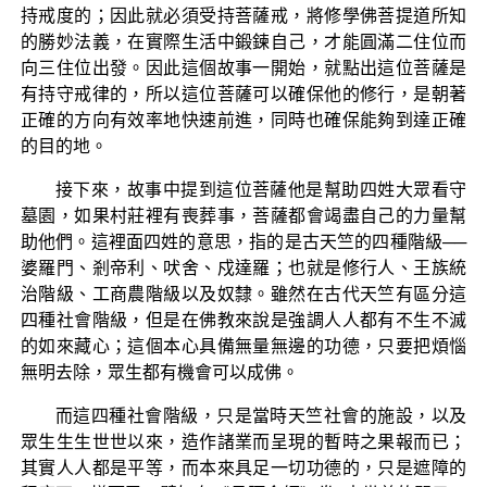
持戒度的；因此就必須受持菩薩戒，將修學佛菩提道所知
的勝妙法義，在實際生活中鍛鍊自己，才能圓滿二住位而
向三住位出發。因此這個故事一開始，就點出這位菩薩是
有持守戒律的，所以這位菩薩可以確保他的修行，是朝著
正確的方向有效率地快速前進，同時也確保能夠到達正確
的目的地。
接下來，故事中提到這位菩薩他是幫助四姓大眾看守
墓園，如果村莊裡有喪葬事，菩薩都會竭盡自己的力量幫
助他們。這裡面四姓的意思，指的是古天竺的四種階級──
婆羅門、剎帝利、吠舍、戍達羅；也就是修行人、王族統
治階級、工商農階級以及奴隸。雖然在古代天竺有區分這
四種社會階級，但是在佛教來說是強調人人都有不生不滅
的如來藏心；這個本心具備無量無邊的功德，只要把煩惱
無明去除，眾生都有機會可以成佛。
而這四種社會階級，只是當時天竺社會的施設，以及
眾生生生世世以來，造作諸業而呈現的暫時之果報而已；
其實人人都是平等，而本來具足一切功德的，只是遮障的