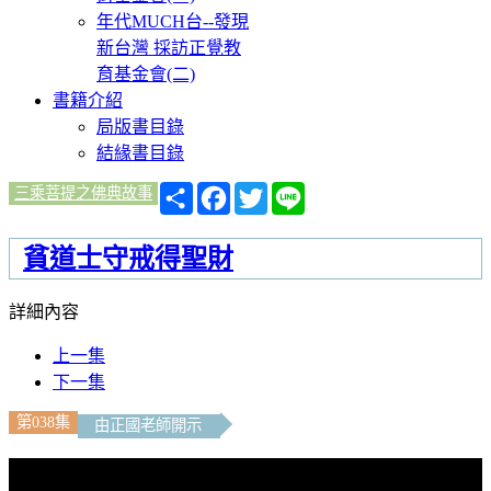
年代MUCH台--發現
新台灣 採訪正覺教
育基金會(二)
書籍介紹
局版書目錄
結緣書目錄
分
Facebook
Twitter
Line
三乘菩提之佛典故事
享
貧道士守戒得聖財
詳細內容
上一集
下一集
第038集
由正國老師開示