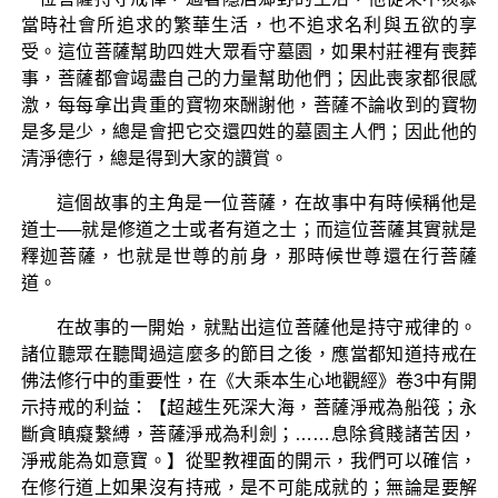
當時社會所追求的繁華生活，也不追求名利與五欲的享
受。這位菩薩幫助四姓大眾看守墓園，如果村莊裡有喪葬
事，菩薩都會竭盡自己的力量幫助他們；因此喪家都很感
激，每每拿出貴重的寶物來酬謝他，菩薩不論收到的寶物
是多是少，總是會把它交還四姓的墓園主人們；因此他的
清淨德行，總是得到大家的讚賞。
這個故事的主角是一位菩薩，在故事中有時候稱他是
道士──就是修道之士或者有道之士；而這位菩薩其實就是
釋迦菩薩，也就是世尊的前身，那時候世尊還在行菩薩
道。
在故事的一開始，就點出這位菩薩他是持守戒律的。
諸位聽眾在聽聞過這麼多的節目之後，應當都知道持戒在
佛法修行中的重要性，在《大乘本生心地觀經》卷3中有開
示持戒的利益：【超越生死深大海，菩薩淨戒為船筏；永
斷貪瞋癡繫縛，菩薩淨戒為利劍；……息除貧賤諸苦因，
淨戒能為如意寶。】從聖教裡面的開示，我們可以確信，
在修行道上如果沒有持戒，是不可能成就的；無論是要解