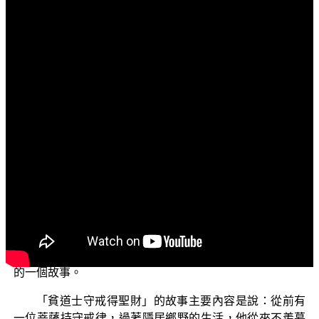
文字內容
各位菩薩：
阿彌陀佛！
歡迎大家收看「三乘菩提之佛典故事」節目，今天我
們要以《六度集經》卷4中，有關「貧道士守戒得聖財」之
故事，來與諸位探討其中相關的法義。
這個故事看起來雖然平淡，而且篇幅不長，但卻也顯
示了幾個基本的佛法道理，對於佛子來說也是非常重要
的，同時也是大家平常就要奉行的。在《六度集經》卷4
中，主要是在開示有關持戒度的道理，裡面用了許多故事
來說明持戒之因果不虛；我們今天要來探討的，就是其中
的一個故事。
「貧道士守戒得聖財」的故事主要內容是說：從前有
一位菩薩持守戒律，過著隱居鄉野的生活，他從來不羨慕