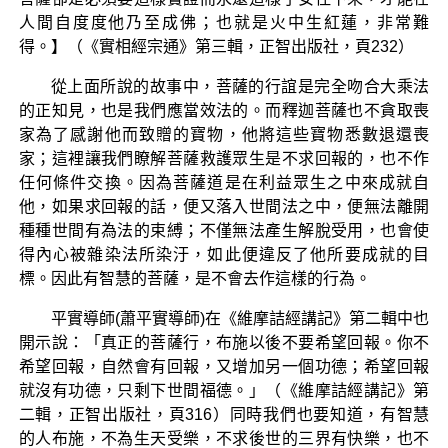
人間自度度他乃至成佛；也就是火中生紅蓮，非常難
得。】（《實相經宗通》第三輯，正智出版社，頁232）
從上面所說的故事中，菩薩的行誼是完全吻合大乘法
的正知見，也是我們應當效法的。而釋迦菩薩也不貪取喪
家為了感謝他而致贈的寶物，他將這些寶物悉數退還喪
家；這裡讓我們瞭解菩薩救護眾生是不求回報的，也不作
任何條件交換。因為菩薩道是在利益眾生之中來成就自
他，如果求回報的話，便又落入世間法之中，便無法離開
種種世間有為法的束縛；不僅無法產生解脫受用，也會使
得內心被雜染法所染汙，如此便違反了他所要成就的目
標。因此有智慧的菩薩，是不會去作這樣的行為。
平實導師(蕭平實導師)在《維摩詰經講記》第二輯中也
開示說：「真正的菩薩行，布施以後不要希望回報。你不
希望回報，自然會有回報，又增加另一個功德；希望回報
就沒有功德，只剩下世間福德。」（《維摩詰經講記》第
二輯，正智出版社，頁316）同時我們也要知道，有智慧
的人布施，不為生天受樂，不求後世的三界有快樂，也不