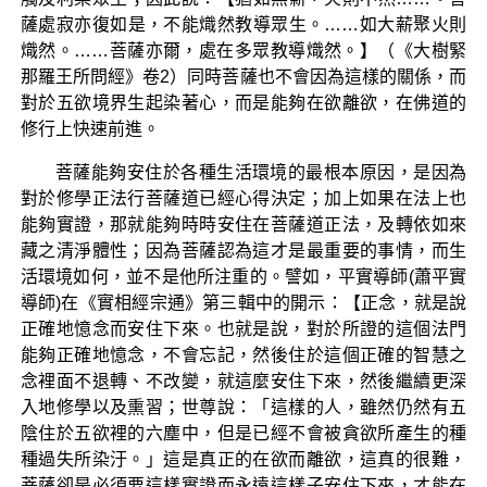
薩處寂亦復如是，不能熾然教導眾生。……如大薪聚火則
熾然。……菩薩亦爾，處在多眾教導熾然。】（《大樹緊
那羅王所問經》卷2）同時菩薩也不會因為這樣的關係，而
對於五欲境界生起染著心，而是能夠在欲離欲，在佛道的
修行上快速前進。
菩薩能夠安住於各種生活環境的最根本原因，是因為
對於修學正法行菩薩道已經心得決定；加上如果在法上也
能夠實證，那就能夠時時安住在菩薩道正法，及轉依如來
藏之清淨體性；因為菩薩認為這才是最重要的事情，而生
活環境如何，並不是他所注重的。譬如，平實導師(蕭平實
導師)在《實相經宗通》第三輯中的開示：【正念，就是說
正確地憶念而安住下來。也就是說，對於所證的這個法門
能夠正確地憶念，不會忘記，然後住於這個正確的智慧之
念裡面不退轉、不改變，就這麼安住下來，然後繼續更深
入地修學以及熏習；世尊說：「這樣的人，雖然仍然有五
陰住於五欲裡的六塵中，但是已經不會被貪欲所產生的種
種過失所染汙。」這是真正的在欲而離欲，這真的很難，
菩薩卻是必須要這樣實證而永遠這樣子安住下來，才能在