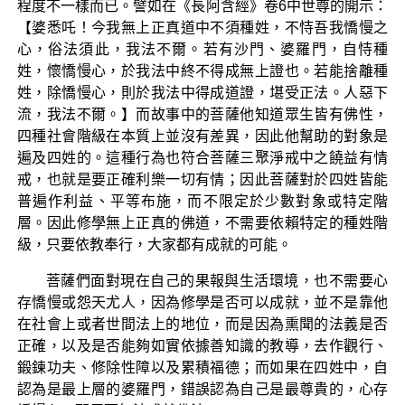
程度不一樣而已。譬如在《長阿含經》卷6中世尊的開示：
【婆悉吒！今我無上正真道中不須種姓，不恃吾我憍慢之
心，俗法須此，我法不爾。若有沙門、婆羅門，自恃種
姓，懷憍慢心，於我法中終不得成無上證也。若能捨離種
姓，除憍慢心，則於我法中得成道證，堪受正法。人惡下
流，我法不爾。】而故事中的菩薩他知道眾生皆有佛性，
四種社會階級在本質上並沒有差異，因此他幫助的對象是
遍及四姓的。這種行為也符合菩薩三聚淨戒中之饒益有情
戒，也就是要正確利樂一切有情；因此菩薩對於四姓皆能
普遍作利益、平等布施，而不限定於少數對象或特定階
層。因此修學無上正真的佛道，不需要依賴特定的種姓階
級，只要依教奉行，大家都有成就的可能。
菩薩們面對現在自己的果報與生活環境，也不需要心
存憍慢或怨天尤人，因為修學是否可以成就，並不是靠他
在社會上或者世間法上的地位，而是因為熏聞的法義是否
正確，以及是否能夠如實依據善知識的教導，去作觀行、
鍛鍊功夫、修除性障以及累積福德；而如果在四姓中，自
認為是最上層的婆羅門，錯誤認為自己是最尊貴的，心存