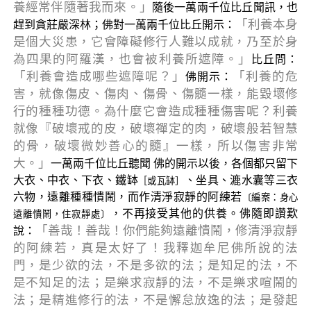
養經常伴隨著我而來。」
隨後一萬兩千位比丘聞訊，也
「利養本身
趕到貪莊嚴深林；佛對一萬兩千位比丘開示：
是個大災患，它會障礙修行人難以成就，乃至於身
為四果的阿羅漢，也會被利養所遮障。」
比丘問：
「利養會造成哪些遮障呢？」
「利養的危
佛開示：
害，就像傷皮、傷肉、傷骨、傷髓一樣，能毀壞修
行的種種功德。為什麼它會造成種種傷害呢？利養
就像『破壞戒的皮，破壞禪定的肉，破壞般若智慧
的骨，破壞微妙善心的髓』一樣，所以傷害非常
大。」
一萬兩千位比丘聽聞 佛的開示以後，各個都只留下
大衣、中衣、下衣、鐵缽
、坐具、漉水囊等三衣
［或瓦缽］
六物，遠離種種憒鬧，而作清淨寂靜的阿練若
〔編案：身心
，不再接受其他的供養。佛隨即讚歎
遠離憒鬧，住寂靜處〕
「善哉！善哉！你們能夠遠離憒鬧，修清淨寂靜
說：
的阿練若，真是太好了！我釋迦牟尼佛所說的法
門，是少欲的法，不是多欲的法；是知足的法，不
是不知足的法；是樂求寂靜的法，不是樂求喧鬧的
法；是精進修行的法，不是懈怠放逸的法；是發起