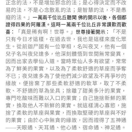
正念的法，不是增加邪念的法；是心得決定而不改
易的法，不是心念散亂的法；是智慧的法，不是愚
癡的法。」
一萬兩千位比丘聽聞 佛的開示以後，各個都
證得四果的阿羅漢。這時一萬兩千位比丘非常讚歎而歡
「真是稀有啊！世尊。」
「不是
喜：
世尊接著開示：
只有今日才這樣，在過去世，我也是這樣來度化眾
生。從前迦尸國有一位宰相，名叫夜叉，他有一個
兒子名叫夜兒達多，他深刻體悟到世間無常變異，
因而出家去學仙人道。當時眾仙人多有欲望，常常
為了鮮美的果實，以及為了柔軟舒適的草座而爭奪
不已；夜兒達多為了使他們減少欲望及不再爭吵的
緣故，便捨棄了那些柔軟舒適的軟草，取了不柔
軟、不舒適的草為坐具；捨離了甜美多汁的果實，
專門吃酸味而難以入口的果實；自己施捨新鮮的果
實，換取他人不新鮮的果實。就這樣清心寡慾，施
捨了柔軟的草座與果實，而換取堅硬的草座與不好
的果實；由於心中無貪的緣故，因而證得了五神通
——天眼通、天耳通、他心通、宿命通、神足通。