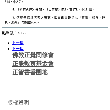
614，中2-7。
6. 《雜阿含經》卷25，《大正藏》冊2，頁178，中16-18。
7. 信施是指具信者之布施，四事供養是指以「衣服、飲食、臥
具、湯藥」供養出家人。
點擊數：4063
上一集
下一集
佛教正覺同修會
正覺教育基金會
正智書香園地
版權聲明