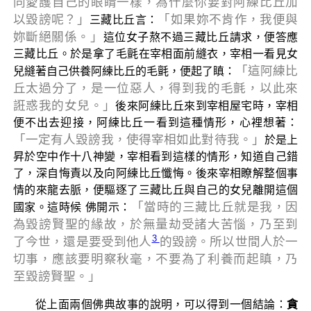
同愛護自己的眼睛一樣，為什麼你要對阿練比丘加
以毀謗呢？」
「如果妳不肯作，我便與
三藏比丘言：
妳斷絕關係。」
這位女子熬不過三藏比丘請求，便答應
三藏比丘。於是拿了毛氈在宰相面前縫衣，宰相一看見女
「這阿練比
兒縫著自己供養阿練比丘的毛氈，便起了瞋：
丘太過分了，是一位惡人，得到我的毛氈，以此來
誑惑我的女兒。」
後來阿練比丘來到宰相屋宅時，宰相
便不出去迎接，阿練比丘一看到這種情形，心裡想著：
「一定有人毀謗我，使得宰相如此對待我。」
於是上
昇於空中作十八神變，宰相看到這樣的情形，知道自己錯
了，深自悔責以及向阿練比丘懺悔。後來宰相瞭解整個事
情的來龍去脈，便驅逐了三藏比丘與自己的女兒離開這個
「當時的三藏比丘就是我，因
國家。這時候 佛開示：
為毀謗賢聖的緣故，於無量劫受諸大苦惱，乃至到
3
了今世，還是要受到他人
的毀謗。所以世間人於一
切事，應該要明察秋毫，不要為了利養而起瞋，乃
至毀謗賢聖。」
從上面兩個佛典故事的說明，可以得到一個結論：
貪