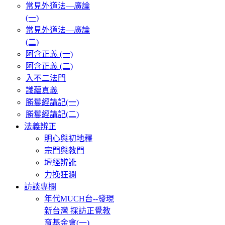
常見外道法—廣論
(一)
常見外道法—廣論
(二)
阿含正義 (一)
阿含正義 (二)
入不二法門
識蘊真義
勝鬘經講記(一)
勝鬘經講記(二)
法義辨正
明心與初地釋
宗門與教門
壇經辨訛
力挽狂瀾
訪談專欄
年代MUCH台--發現
新台灣 採訪正覺教
育基金會(一)