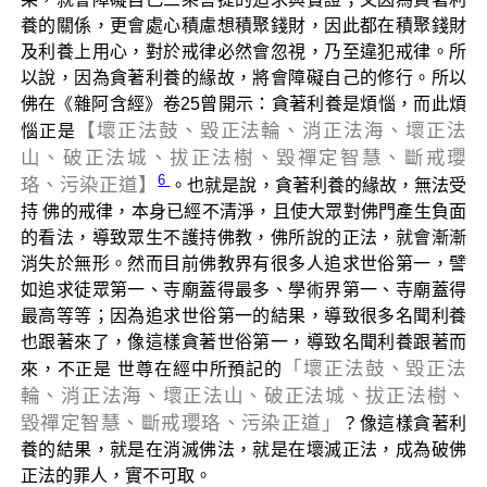
養的關係，更會處心積慮想積聚錢財，因此都在積聚錢財
及利養上用心，對於戒律必然會忽視，乃至違犯戒律。所
以說，因為貪著利養的緣故，將會障礙自己的修行。所以
佛在《雜阿含經》卷25曾開示：貪著利養是煩惱，而此煩
【壞正法鼓、毀正法輪、消正法海、壞正法
惱正是
山、破正法城、拔正法樹、毀禪定智慧、斷戒瓔
6
珞、污染正道】
。也就是說，貪著利養的緣故，無法受
持 佛的戒律，本身已經不清淨，且使大眾對佛門產生負面
的看法，導致眾生不護持佛教，佛所說的正法，就會漸漸
消失於無形。然而目前佛教界有很多人追求世俗第一，譬
如追求徒眾第一、寺廟蓋得最多、學術界第一、寺廟蓋得
最高等等；因為追求世俗第一的結果，導致很多名聞利養
也跟著來了，像這樣貪著世俗第一，導致名聞利養跟著而
「壞正法鼓、毀正法
來，不正是 世尊在經中所預記的
輪、消正法海、壞正法山、破正法城、拔正法樹、
毀禪定智慧、斷戒瓔珞、污染正道」
？像這樣貪著利
養的結果，就是在消滅佛法，就是在壞滅正法，成為破佛
正法的罪人，實不可取。