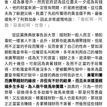
後，成為暴發戶，然而官府認為這位農夫一夕成為有錢
人，他的財富來源一定很有問題，於是將他逮捕。這位農
夫為了躲避災禍，耗盡了先前所獲得的黃金還不夠，最後
「毒蛇啊，阿
還免不了刑戮加身，因此非常感慨地說：
難！惡毒蛇啊，世尊！」
從這篇佛典故事告訴大眾：錢財對一般人而言，猶如
毒蛇一樣害人不淺。此外，就算你能廣為積聚錢財，但是
用不正當的手段而獲得，反而會害了自己的性命。譬如清
朝乾隆皇帝有一位權臣名叫和珅，多年來利用自己的權勢
來廣聚錢財，成為天下的首富；錢財之多，是清朝一年歲
入的十幾倍。可是因為貪著錢財，及用不正當的手段獲
得，於乾隆皇帝死後沒多久，便被羈押在獄中，後來為嘉
慶皇帝賜死於獄中。這樣的典故分明告訴世人：
貪著利養
而廣聚錢財的緣故，非但有不好的結果，而且未來還要經
過多生多劫，為人做牛做馬來償還。
說真的，只為一世的
榮華，卻換得多生多劫做牛做馬來償還，那是何等愚癡
啊！又反過來說，積蓄錢財對一般人也是有利的，那就是
正正當當去賺錢，去累積錢財而不貪著，然後用這些錢財