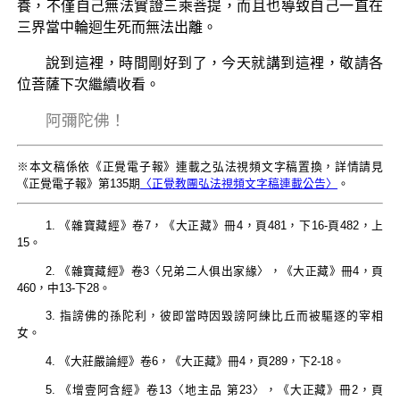
養，不僅自己無法實證三乘菩提，而且也導致自己一直在
三界當中輪迴生死而無法出離。
說到這裡，時間剛好到了，今天就講到這裡，敬請各
位菩薩下次繼續收看。
阿彌陀佛！
※本文稿係依《正覺電子報》連載之弘法視頻文字稿置換，詳情請見
《正覺電子報》第135期
〈正覺教團弘法視頻文字稿連載公告〉
。
1. 《雜寶藏經》卷7，《大正藏》冊4，頁481，下16-頁482，上
15。
2. 《雜寶藏經》卷3〈兄弟二人俱出家緣〉，《大正藏》冊4，頁
460，中13-下28。
3. 指謗佛的孫陀利，彼即當時因毀謗阿練比丘而被驅逐的宰相
女。
4. 《大莊嚴論經》卷6，《大正藏》冊4，頁289，下2-18。
5. 《增壹阿含經》卷13〈地主品 第23〉，《大正藏》冊2，頁