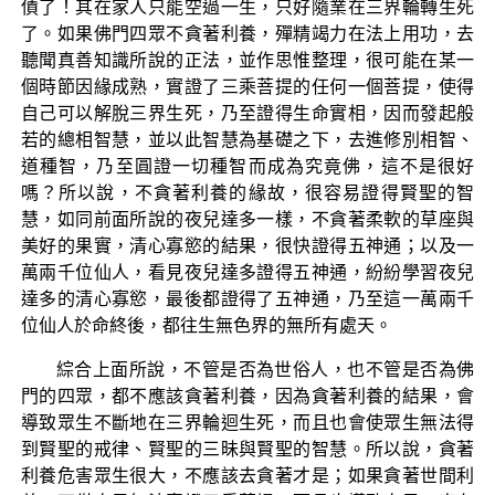
債了！其在家人只能空過一生，只好隨業在三界輪轉生死
了。如果佛門四眾不貪著利養，殫精竭力在法上用功，去
聽聞真善知識所說的正法，並作思惟整理，很可能在某一
個時節因緣成熟，實證了三乘菩提的任何一個菩提，使得
自己可以解脫三界生死，乃至證得生命實相，因而發起般
若的總相智慧，並以此智慧為基礎之下，去進修別相智、
道種智，乃至圓證一切種智而成為究竟佛，這不是很好
嗎？所以說，不貪著利養的緣故，很容易證得賢聖的智
慧，如同前面所說的夜兒達多一樣，不貪著柔軟的草座與
美好的果實，清心寡慾的結果，很快證得五神通；以及一
萬兩千位仙人，看見夜兒達多證得五神通，紛紛學習夜兒
達多的清心寡慾，最後都證得了五神通，乃至這一萬兩千
位仙人於命終後，都往生無色界的無所有處天。
綜合上面所說，不管是否為世俗人，也不管是否為佛
門的四眾，都不應該貪著利養，因為貪著利養的結果，會
導致眾生不斷地在三界輪迴生死，而且也會使眾生無法得
到賢聖的戒律、賢聖的三昧與賢聖的智慧。所以說，貪著
利養危害眾生很大，不應該去貪著才是；如果貪著世間利