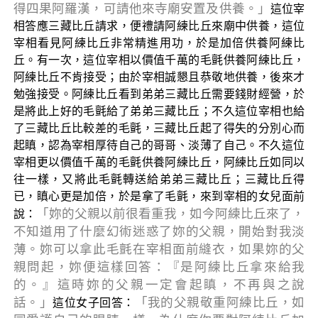
得四果阿羅漢，可請他來寺廟安置及供養。」
這位宰
相答應三藏比丘請求，便禮請阿練比丘來廟中供養，這位
宰相看見阿練比丘非常精進用功，於是加倍供養阿練比
丘。有一次，這位宰相以價值千萬的毛氈供養阿練比丘，
阿練比丘不肯接受；由於宰相誠懇且恭敬地供養，後來才
勉強接受。阿練比丘看到弟弟三藏比丘需要錢財經營，於
是將此上好的毛氈給了弟弟三藏比丘；不久這位宰相也給
了三藏比丘比較差的毛氈，三藏比丘起了得失的分別心而
起瞋，認為宰相厚待自己的哥哥、淡薄了自己。不久這位
宰相更以價值千萬的毛氈供養阿練比丘，阿練比丘如同以
往一樣，又將此毛氈轉送給弟弟三藏比丘；三藏比丘得
已，瞋心更是加倍，於是拿了毛氈，來到宰相的女兒面前
「妳的父親以前很看重我，如今阿練比丘來了，
說：
不知道用了什麼幻術迷惑了妳的父親，開始對我淡
薄。妳可以拿此毛氈在宰相面前縫衣，如果妳的父
親問起，妳便這樣回答：『是阿練比丘拿來給我
的。』這時妳的父親一定會起瞋，不再與之說
話。」
「我的父親敬重阿練比丘，如
這位女子回答：