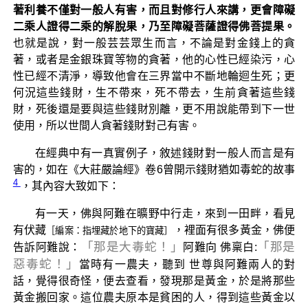
著利養不僅對一般人有害，而且對修行人來講，更會障礙
二乘人證得二乘的解脫果，乃至障礙菩薩證得佛菩提果。
也就是說，對一般芸芸眾生而言，不論是對金錢上的貪
著，或者是金銀珠寶等物的貪著，他的心性已經染污，心
性已經不清淨，導致他會在三界當中不斷地輪迴生死；更
何況這些錢財，生不帶來，死不帶去，生前貪著這些錢
財，死後還是要與這些錢財別離，更不用說能帶到下一世
使用，所以世間人貪著錢財對己有害。
在經典中有一真實例子，敘述錢財對一般人而言是有
害的，如在《大莊嚴論經》卷6曾開示錢財猶如毒蛇的故事
4
，其內容大致如下：
有一天，佛與阿難在曠野中行走，來到一田畔，看見
有伏藏
，裡面有很多黃金，佛便
［編案：指埋藏於地下的寶藏］
「那是大毒蛇！」
「那是
告訴阿難說：
阿難向 佛稟白:
惡毒蛇！」
當時有一農夫，聽到 世尊與阿難兩人的對
話，覺得很奇怪，便去查看，發現那是黃金，於是將那些
黃金搬回家。這位農夫原本是貧困的人，得到這些黃金以