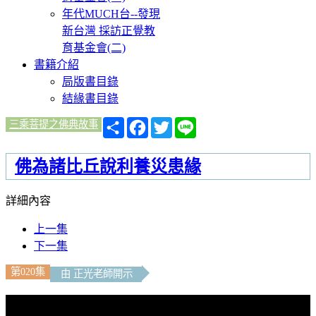
年代MUCH台--發現
新台灣 採訪正覺教
育基金會(二)
書籍介紹
局版書目錄
結緣書目錄
分
Facebook
Twitter
Line
三乘菩提之佛典故事
享
佛為諸比丘說利養災患緣
詳細內容
上一集
下一集
第020集
由 正光老師開示