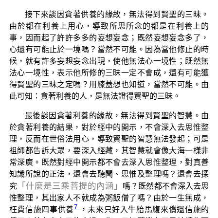
接下來談因貪著供養的緣故，無法得到賢聖的三昧。
由於都在利養上用心，導致所思所念的都是在利養上的
事，因而起了許許多多的妄想妄念；既然妄想妄念多了，
心還有可能止於一境嗎？當然不可能。因為當他修止的時
候，就有許多妄想妄念出現，使他無法心一境性；既然無
法心一境性，表示他所修的三昧一定不會成，還有可能獲
得賢聖的三昧之定嗎？用膝蓋想也知道，當然不可能。由
此可知：貪著利養的人，是無法證得賢聖的三昧。
最後談因貪著利養的緣故，無法得到賢聖的智慧。由
於貪著利養的結果，對於經中的開示，不會深入去思惟整
理，反而在世俗法用心，導致賢聖的智慧無法發起；可是
祖師都告訴大眾，要深入經藏，其智慧就會像大海一樣非
常深廣。既然對經中開示都不會去深入思惟整理，對真善
知識所說的正法，還會去聽聞、思惟及整理嗎？還會去探
「什麼是三乘菩提的內涵」
究
嗎？既然都不會深入去思
惟整理，其出家人不就成為粥飯僧了嗎？由於一生無成，
7
枉費信施四事供養
，未來只好入牛胎馬腹來償還信施的