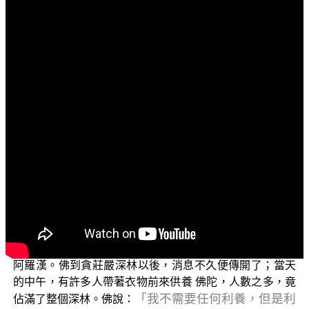
文字內容
各位電視機前面的菩薩們：阿彌陀佛！
歡迎收看正覺同修會所推出的電視弘法節目，這個節
目名為
「三乘菩提之佛典故事」
，裡面所談的都是 佛在經
中開示的真實故事，應以此來作為我們修行的借鏡，來修
正我們不好的行為。
1
佛為諸比丘說利養災患緣
今天所要談的是
，這個
佛典故事來自於 佛在《雜寶藏經》卷7所開示有關不貪求
利養的部分，內容大致如下：
佛在舍衛國時，厭患利養的緣故，躲避到一座名為貪
莊嚴的深林中，林中有一寺廟，住持是一位名叫那弋迦的
阿羅漢。佛到貪莊嚴深林以後，消息不久便傳開了；當天
的中午，有許多人帶著衣物前來供養 佛陀，人數之多，竟
「我不需要任何利養，但是利
佔滿了整個深林。佛說：