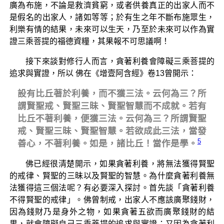
廣為布施，不論是救濟貧窮，或者供養真正的出家人而不
是假名的出家人，諸如等等；於有生之年不斷布施眾生，
利樂有情的結果，未來可以生天，乃至於未來可以作為實
證三乘菩提的福德資糧，其果報不可思議啊！
接下來談對修行人而言，貪著利養會障礙三乘菩提的
追求與實證，所以 佛在《增壹阿含經》卷13曾開示：
設有比丘著於利養，而不獲三法。云何為三？所
謂賢聖戒、賢聖三昧、賢聖智慧而不成就。若有
比丘不著利養，便獲三法。云何為三？所謂賢聖
戒、賢聖三昧、賢聖智慧。若欲成此三法，當發
5
善心，不著利養。如是，諸比丘！當作是學。
佛已經很清楚開示，如果貪著利養，將無法獲得賢聖
的戒律、賢聖的三昧以及賢聖的智慧。為什麼貪著利養無
法獲得這三個法呢？有必要深入探討。首先談「貪著利養
不得賢聖的戒律」。佛曾制戒，出家人不應該廣聚錢財，
因為錢財乃是身外之物，如果貪著五欲而廣聚錢財的結
果，就會障礙自己三乘菩提的追求與實證；又因為貪著利