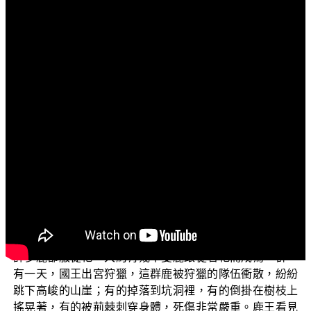
文字內容
各位菩薩：阿彌陀佛！
歡迎您收看正覺教團電視弘法節目，目前正在演述的
「三乘菩提之佛典故事」
單元是
。我們蒐集了許多佛典
故事，由本會多位親教師在節目中為大家講述，希望藉由
佛在因地行菩薩道的事蹟，使得大眾聽聞之後，能夠深信
因果，並且瞭解菩薩道的精神與內涵，種下修學正法的因
布施的故
緣。歡迎您繼續收看！今天要跟大家介紹有關
事
，這是《六度集經》卷3的記載。
從前有一位菩薩示現為鹿王，牠的身材非常高大，身
上的毛有五種顏色，非常殊勝，蹄和角也長得奇特雅致；
許多鹿都服從牠，大約有幾千隻鹿跟從著牠而成為一群。
有一天，國王出宮狩獵，這群鹿被狩獵的隊伍衝散，紛紛
跳下高峻的山崖；有的掉落到坑洞裡，有的倒掛在樹枝上
搖晃著，有的被荊棘刺穿身體，死傷非常嚴重。鹿王看見