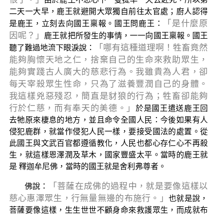
二天一大早，鹿王就避開大眾獨自前往太官處；廚人認得
「是什麼原
是鹿王，立刻去向國王稟報。國王問鹿王：
因呢？」
鹿王就把所發生的事情，一一向國王稟報。國王
「哪有這種道理啊！牲畜竟然
聽了難過地流下眼淚說：
能夠胸懷天地之仁，捨棄自己的生命來救助眾生，
能夠實踐古人廣大的慈悲行為。我雖貴為人君，卻
每天宰殺眾生性命，只為了滋養豐潤自己的身體。
我這樣兇惡殘忍，簡直是豺狼的行為；牲畜卻能夠
行於仁慈，而有奉天的美德。」
於是國王遣送鹿王回
去牠原來棲息的地方，並且命令全國人民：今後如果有人
侵犯鹿群，就當作侵犯人民一樣，要接受國法的處置。從
此國王與文武百官都遵循教化，人民也都心存仁心不再殺
生，就這樣恩澤潤及草木，國家豐盛太平。當時的鹿王就
是 釋迦牟尼佛，當時的國王就是舍利弗尊者。
「菩薩在成佛的過程中，就是要像這樣以
佛說：
慈心惠澤眾生，行無量無邊的布施行。」
也就是說，
菩薩要像這樣，生生世世不顧身命來救護眾生，而成就布