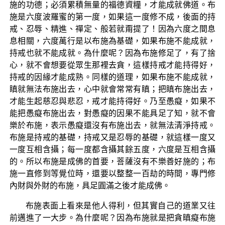
施的功德；必須累積無量的福德資糧，才能成就佛道。布
施是六度波羅蜜的第一度，如果這一度修不成，後面的持
戒、忍辱、精進、禪定、般若就甭提了！因為六度之間息
息相關，六度萬行是以布施為基礎，如果布施不能成就，
持戒也就不能成就。為什麼呢？因為布施修足了，有了捨
心，就不會想要從眾生那裡去貪，這樣持戒才能持得好，
持戒的因緣才能成熟。同樣的道理，如果布施不能成就，
瞋就無法布施出去，心中就會常常有瞋；把瞋布施出去，
才能生起慈忍與悲忍，戒才能持得好。乃至愚癡，如果不
能把愚癡布施出去，對愚癡的因果不能具足了知，就不會
樂於布施，表示愚癡還沒有布施出去，就無法清淨持戒。
布施是持戒的基礎，持戒又是忍辱的基礎，就這樣一度又
一度互相含攝；每一度都含攝其餘五度，六度是互相含攝
的。所以布施是成佛的首要，菩薩沒有不樂善好施的；布
施一直修到等覺位時，還要以整整一百劫的時間，專門修
內財與外財的布施，具足圓滿之後才能成佛。
布施表面上看來是他人得利，但其實自己的道業又往
前邁進了一大步。為什麼呢？因為布施就是把貪瞋癡布施