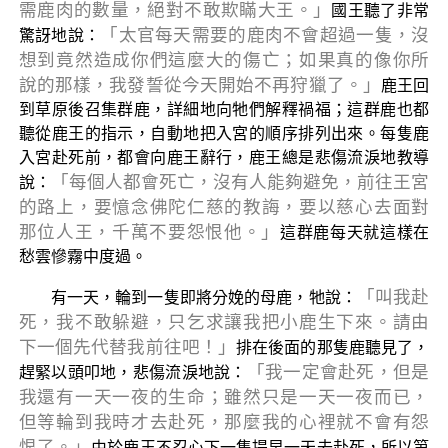
需鹿肉的數量，絕對不敢欺瞞大王。」
國王聽了非常
「太官每天需要的鹿肉不會超過一隻，沒
驚訝地說：
想到竟然造成你們這麼大的傷亡；如果真的像你所
說的那樣，我發誓從今天開始不再狩獵了。」
鹿王回
到草原後召集群鹿，詳細地向牠們解釋禍福；這群鹿也都
聽從鹿王的指示，自動地把入宮的順序排列出來。每隻鹿
入宮赴死前，都會向鹿王辭行，鹿王總是悲傷流淚地教導
「每個人都會死亡，沒有人能夠避免，前往王宮
說：
的路上，要憶念佛陀仁慈的教誨，要以慈心去面對
那位人王，千萬不要怨恨他。」
這群鹿每天就這樣在
愁雲慘霧中度過。
「叫我赴
有一天，輪到一隻即將分娩的母鹿，牠說：
死，我不敢躲避，只乞求讓我把小鹿生下來。請由
下一個先代替我前往吧！」
排在後面的那隻鹿聽見了，
「我一定會赴死，但是
趕緊以頭叩地，悲傷流淚地說：
我還有一天一夜的生命；雖然只是一天一夜而已，
但等輪到我時才去赴死，那麼我的心裡就不會有怨
恨了。」
由於鹿王不忍心下一隻提早一天去赴死，所以第