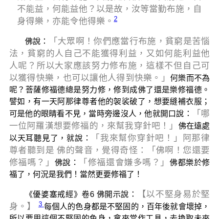
不能益，何能益他？以是故，汝等當勤布施，自
2
身得樂，亦能令他得樂。
「大眾啊！你們應當行布施，貧窮是苦惱
佛說：
法，貧窮的人自己不能獲得利益，又如何能利益他
人呢？所以大家應該努力修布施，這樣不但自己可
以獲得快樂，也可以讓他人得到快樂。」
何樂而不為
呢？菩薩修福德總是努力修，修到成佛了還是樂修福德。
譬如，有一天阿那律尊者他的袈裟破了，想要縫補衣服；
「哪
可是他的眼睛看不見，當時旁邊沒人，他就開口說：
一位阿羅漢想要修福的，來幫我穿針吧！」
佛在遠處
「我來幫你穿針吧！」阿那律
以天耳聽見了，就說：
尊者聽到是 佛的聲音，覺得奇怪：「佛啊！您還要
修福嗎？」
「修福還會嫌多嗎？」
佛說：
佛都樂於修
福了，何況是我們！當然更要修福了！
【以不堅身易於堅
《優婆塞戒經》卷6 佛開示說：
3
身。】
每個人的色身都是不堅固的，百年後就會壞掉，
所以要用這個不堅固的色身，拿來當作工具，去換取未來