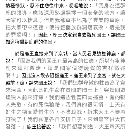
「我身為這群
這種慘狀，忍不住悲從中來，哽咽地說：
鹿的領導，應該深思熟慮選擇一個安全的地方，讓
大家可以棲息；但是我卻草率地為了豐美的草原，
把大家帶來這裡，使得整個族群凋落衰敗，這是我
的罪過啊！」
因此，鹿王決定親自去覲見國王，讓國王
知道狩獵對鹿群的傷害。
於是鹿王直接來到了京城，當人民看見這隻神鹿，都
「因為我們的國王有最崇高的仁德，所以有隻神
說：
鹿來這裡遊走，這是國家值得慶賀的吉祥徵兆
啊！」
因此沒人敢去阻擋鹿王。鹿王來到了皇宮，就在大
「我們這群卑微的牲畜為了貪
殿前下跪，請求國王說：
求活命，因此寄託生命在貴國的國土上；突然間遭
逢獵人前來狩獵，我們這些牲畜四處逃竄，有的親
人失散，有的死傷狼藉，我們真的很可憐。上天有
好生之德而愛惜生命，不嗜殺戮，祈求大王不要再
狩獵了！我們願意各自安排日子，來到皇宮供太官
發落。」
「我們想要知道，大王每天所
鹿王接著說：