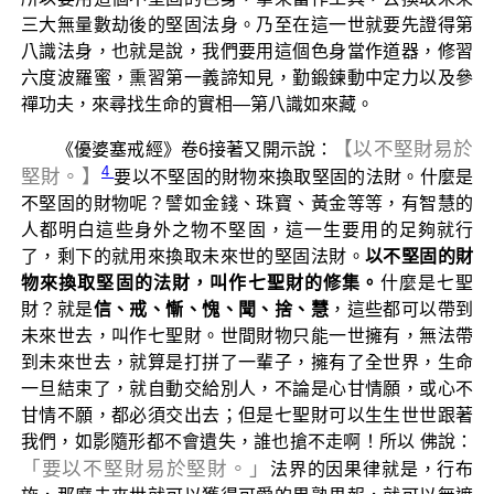
三大無量數劫後的堅固法身。乃至在這一世就要先證得第
八識法身，也就是說，我們要用這個色身當作道器，修習
六度波羅蜜，熏習第一義諦知見，勤鍛鍊動中定力以及參
禪功夫，來尋找生命的實相—第八識如來藏。
【以不堅財易於
《優婆塞戒經》卷6接著又開示說：
4
堅財。】
要以不堅固的財物來換取堅固的法財。什麼是
不堅固的財物呢？譬如金錢、珠寶、黃金等等，有智慧的
人都明白這些身外之物不堅固，這一生要用的足夠就行
了，剩下的就用來換取未來世的堅固法財。
以不堅固的財
物來換取堅固的法財，叫作七聖財的修集。
什麼是七聖
財？就是
信、戒、慚、愧、聞、捨、慧
，這些都可以帶到
未來世去，叫作七聖財。世間財物只能一世擁有，無法帶
到未來世去，就算是打拼了一輩子，擁有了全世界，生命
一旦結束了，就自動交給別人，不論是心甘情願，或心不
甘情不願，都必須交出去；但是七聖財可以生生世世跟著
我們，如影隨形都不會遺失，誰也搶不走啊！所以 佛說：
「要以不堅財易於堅財。」
法界的因果律就是，行布