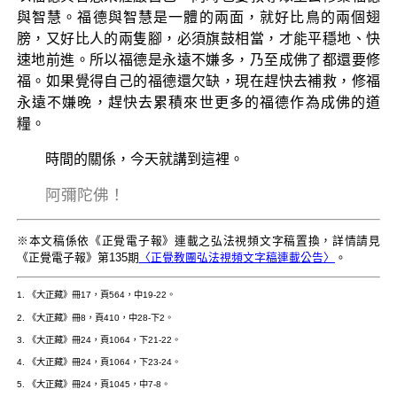
與智慧。福德與智慧是一體的兩面，就好比鳥的兩個翅
膀，又好比人的兩隻腳，必須旗鼓相當，才能平穩地、快
速地前進。所以福德是永遠不嫌多，乃至成佛了都還要修
福。如果覺得自己的福德還欠缺，現在趕快去補救，修福
永遠不嫌晚，趕快去累積來世更多的福德作為成佛的道
糧。
時間的關係，今天就講到這裡。
阿彌陀佛！
※本文稿係依《正覺電子報》連載之弘法視頻文字稿置換，詳情請見
《正覺電子報》第135期
〈正覺教團弘法視頻文字稿連載公告〉
。
1. 《大正藏》冊17，頁564，中19-22。
2. 《大正藏》冊8，頁410，中28-下2。
3. 《大正藏》冊24，頁1064，下21-22。
4. 《大正藏》冊24，頁1064，下23-24。
5. 《大正藏》冊24，頁1045，中7-8。