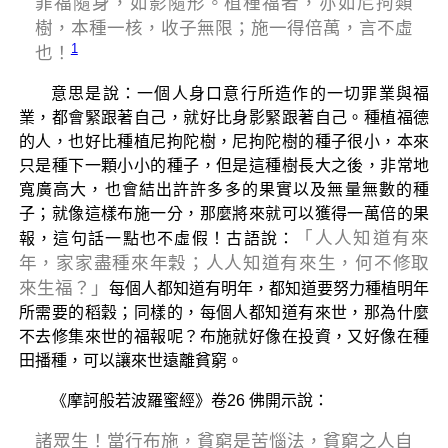
罪福隨身，如影隨形。植種福者，亦如尼拘類
樹，本種一核，收子無限；施一得倍萬，言不虛
1
也！
意思是說：一個人身口意行所造作的一切罪業與福
業，都會緊跟著自己，就好比身影緊跟著自己。種植福德
的人，也好比種植尼拘陀樹，尼拘陀樹的種子很小，本來
只是種下一顆小小的種子，但是這種樹長大之後，非常地
寬廣高大，也會結出許許多多的果實以及無量無數的種
子；就像這樣布施一分，那麼將來就可以獲得一萬倍的果
「人人知道有來
報，這句話一點也不虛假！古語說：
年，家家盡種來年穀；人人知道有來生，何不修取
來生福？」
每個人都知道有明年，都知道要努力種植明年
所需要的稻穀；同樣的，每個人都知道有來世，那為什麼
不去修集來世的福報呢？布施就好像在投資，又好像在種
田播種，可以讓來世遠離貧窮。
《摩訶般若波羅蜜經》卷26 佛開示說：
諸眾生！當行布施，貧窮是苦惱法，貧窮之人自