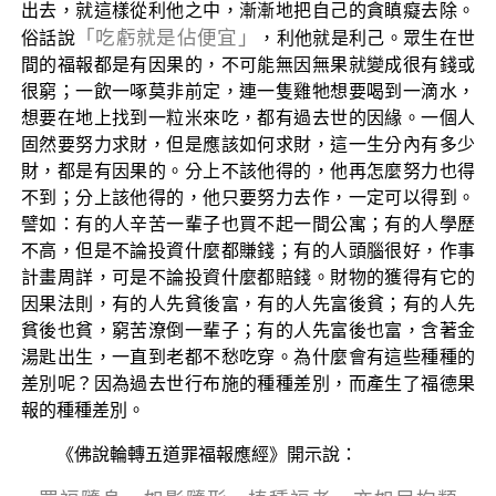
出去，就這樣從利他之中，漸漸地把自己的貪瞋癡去除。
「吃虧就是佔便宜」
俗話說
，利他就是利己。眾生在世
間的福報都是有因果的，不可能無因無果就變成很有錢或
很窮；一飲一啄莫非前定，連一隻雞牠想要喝到一滴水，
想要在地上找到一粒米來吃，都有過去世的因緣。一個人
固然要努力求財，但是應該如何求財，這一生分內有多少
財，都是有因果的。分上不該他得的，他再怎麼努力也得
不到；分上該他得的，他只要努力去作，一定可以得到。
譬如：有的人辛苦一輩子也買不起一間公寓；有的人學歷
不高，但是不論投資什麼都賺錢；有的人頭腦很好，作事
計畫周詳，可是不論投資什麼都賠錢。財物的獲得有它的
因果法則，有的人先貧後富，有的人先富後貧；有的人先
貧後也貧，窮苦潦倒一輩子；有的人先富後也富，含著金
湯匙出生，一直到老都不愁吃穿。為什麼會有這些種種的
差別呢？因為過去世行布施的種種差別，而產生了福德果
報的種種差別。
《佛說輪轉五道罪福報應經》開示說：