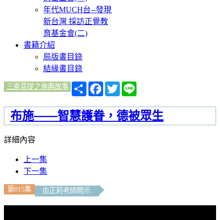
年代MUCH台--發現
新台灣 採訪正覺教
育基金會(二)
書籍介紹
局版書目錄
結緣書目錄
分
Facebook
Twitter
Line
三乘菩提之佛典故事
享
布施——智慧護眷，德被眾生
詳細內容
上一集
下一集
第015集
由正莉老師開示