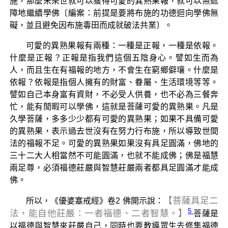
施，那麼未來世就可以獲得可愛的異熟果報，就可以無遮
障地繼續學佛〔編案：前提是要將布施的功德迴向學佛無
礙，並且避免因布施毒田而成就破法共業〕。
可愛的異熟果報有兩種：一種是正報，一種是依報。
什麼是正報？正報是指我們這個五陰身心。譬如生而為
人，而且生在有福報的地方，不會生在窮鄉僻壤。什麼是
依報？依報是指個人擁有的財富、眷屬、生活環境等等。
譬如自己本身富有資財，不必受人供養，也不必為三餐奔
忙，能有閒暇可以學佛，這就是菩薩可愛的異熟果。凡是
久學菩薩，多多少少都有可愛的異熟果；如果不具備可愛
的異熟果，表示過去世沒有在努力行布施，所以導致世間
法的福報不足。可愛的異熟果如果沒有具足圓滿，佛地的
三十二大人相當然不可能圓滿，也就不能成佛；佛是福慧
兩足尊，必須福德莊嚴與智慧莊嚴兩者都具足圓滿才能成
佛。
【菩薩具足二
所以，《優婆塞戒經》卷2 佛開示說：
5
法，能自他莊嚴：一者福德、二者智慧。】
菩薩是
以福德與智慧來莊嚴自己，同時也要教導眾生去修集福德