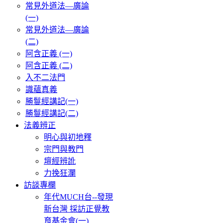
常見外道法—廣論
(一)
常見外道法—廣論
(二)
阿含正義 (一)
阿含正義 (二)
入不二法門
識蘊真義
勝鬘經講記(一)
勝鬘經講記(二)
法義辨正
明心與初地釋
宗門與教門
壇經辨訛
力挽狂瀾
訪談專欄
年代MUCH台--發現
新台灣 採訪正覺教
育基金會(一)