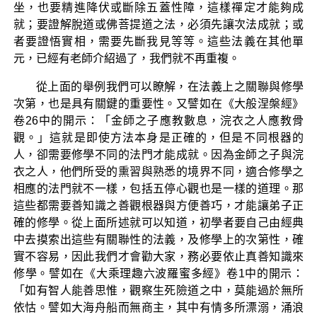
坐，也要精進降伏或斷除五蓋性障，這樣禪定才能夠成
就；要證解脫道或佛菩提道之法，必須先讓次法成就；或
者要證悟實相，需要先斷我見等等。這些法義在其他單
元，已經有老師介紹過了，我們就不再重複。
從上面的舉例我們可以瞭解，在法義上之關聯與修學
次第，也是具有關鍵的重要性。又譬如在《大般涅槃經》
卷26中的開示：「金師之子應教數息，浣衣之人應教骨
觀。」這就是即使方法本身是正確的，但是不同根器的
人，卻需要修學不同的法門才能成就。因為金師之子與浣
衣之人，他們所受的熏習與熟悉的境界不同，適合修學之
相應的法門就不一樣，包括五停心觀也是一樣的道理。那
這些都需要善知識之善觀根器與方便善巧，才能讓弟子正
確的修學。從上面所述就可以知道，初學者要自己由經典
中去摸索出這些有關聯性的法義，及修學上的次第性，確
實不容易，因此我們才會勸大家，務必要依止真善知識來
修學。譬如在《大乘理趣六波羅蜜多經》卷1中的開示：
「如有智人能善思惟，觀察生死險道之中，莫能過於無所
依怙。譬如大海舟船而無商主，其中有情多所漂溺，涌浪