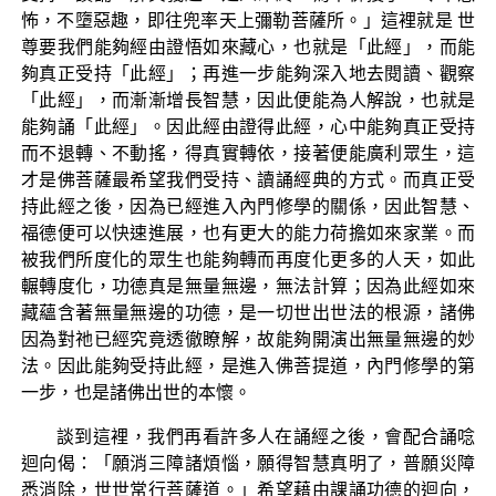
怖，不墮惡趣，即往兜率天上彌勒菩薩所。」這裡就是 世
尊要我們能夠經由證悟如來藏心，也就是「此經」，而能
夠真正受持「此經」；再進一步能夠深入地去閱讀、觀察
「此經」，而漸漸增長智慧，因此便能為人解說，也就是
能夠誦「此經」。因此經由證得此經，心中能夠真正受持
而不退轉、不動搖，得真實轉依，接著便能廣利眾生，這
才是佛菩薩最希望我們受持、讀誦經典的方式。而真正受
持此經之後，因為已經進入內門修學的關係，因此智慧、
福德便可以快速進展，也有更大的能力荷擔如來家業。而
被我們所度化的眾生也能夠轉而再度化更多的人天，如此
輾轉度化，功德真是無量無邊，無法計算；因為此經如來
藏蘊含著無量無邊的功德，是一切世出世法的根源，諸佛
因為對祂已經究竟透徹瞭解，故能夠開演出無量無邊的妙
法。因此能夠受持此經，是進入佛菩提道，內門修學的第
一步，也是諸佛出世的本懷。
談到這裡，我們再看許多人在誦經之後，會配合誦唸
迴向偈：「願消三障諸煩惱，願得智慧真明了，普願災障
悉消除，世世常行菩薩道。」希望藉由課誦功德的迴向，