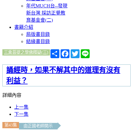
年代MUCH台--發現
新台灣 採訪正覺教
育基金會(二)
書籍介紹
局版書目錄
結緣書目錄
分
Facebook
Twitter
Line
三乘菩提之學佛釋疑(三)
享
誦經時，如果不解其中的道理有沒有
利益？
詳細內容
上一集
下一集
第43集
由正國老師開示