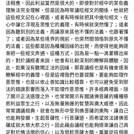
法相應，因此利益當然是很大的。即使對於經中的某些義
理無法完全理解，但是因為時常誦唸經文的關係，他就把
這些經文記在心裡面，或者有時候就把其中幾句經文，在
心中讓它浮現及思惟它的義理，有時候就突然懂了；或者
因為聽到別的法義，而讓原來其他不懂的法義，也跟著懂
了；或者因為某些境界的現前，也突然間領悟到原先不懂
的法義；這些都是因為種種因緣的出現，而使得他能夠逐
漸把一些經文弄通。這種方式，因為是一點一滴累積出來
的，對於誦經者來說，他會有比較深刻的瞭解與體驗，因
此，如果沒有聽聞正法的因緣，那靠誦經也是有機會逐漸
瞭解經中的義理。但是這裡我們也要提醒，要能夠如理作
意思惟，也是以依止善知識比較穩靠，也可以避免受到邪
法的錯誤影響而落入不如理作意思惟。許多經典裡面，除
了開示正法道理之外，也常常開示有關諸佛菩薩的種種慈
悲利益眾生之行，以及無量無邊的智慧與廣大威德。因此
常常讀誦經典，就會在無形中受到佛菩薩的熏陶，讓自己
也能夠發願，生起菩薩性，行菩薩道，而希望效法諸佛菩
薩成就大慈大悲之行。因此藉由誦經也能夠逐漸讓自己具
足對於佛法僧的信心，以及發起菩薩大願。單單從這個面