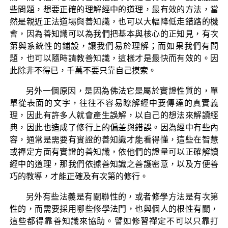
些問題，想要正確的理解經中的道理，最有效的方法，當
然是親近正法道場與善知識，也可以大幅降低走錯路的機
會，因為善知識可以為我們把基本與核心的正知見，有次
第與系統性的鋪設，讓我們易於理解；而如果我們有問
題，也可以隨時請教善知識，這樣才是最快而有效的。因
此除非不得已，千萬不要只靠自己摸索。
另外一個原因，是因為佛法它是屬於實證性質的，單
單從表面的文字，往往不容易瞭解經中要傳達的真實義
理，因此有許多人就會產生誤解，以自己的想法來解讀經
典，因此也造成了修行上的偏差與錯誤。因為經中有些內
容，通常是需要有實證的善知識才能看得懂，這些在智慧
或禪定方面有實證的善知識，依他們的證量可以正確解讀
經中的道理，那我們依據善知識之善護密意，以及方便善
巧的教導，才能正確及有次第的修行。
另外有些法義是有關聯性的，或者修學方法是有次第
性的，而需要採用哪些修學法門，也與個人的根性有關，
這些都得靠善知識來協助。譬如修習禪定不可以只靠打