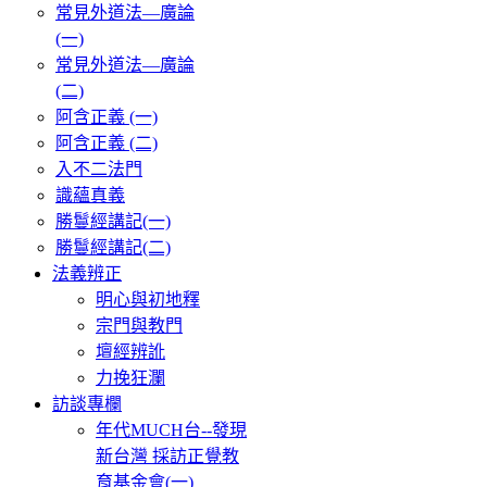
常見外道法—廣論
(一)
常見外道法—廣論
(二)
阿含正義 (一)
阿含正義 (二)
入不二法門
識蘊真義
勝鬘經講記(一)
勝鬘經講記(二)
法義辨正
明心與初地釋
宗門與教門
壇經辨訛
力挽狂瀾
訪談專欄
年代MUCH台--發現
新台灣 採訪正覺教
育基金會(一)