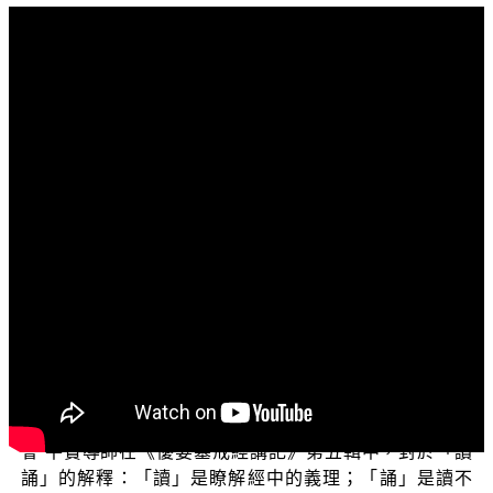
文字內容
各位菩薩：
阿彌陀佛！
歡迎大家收看「三乘菩提之學佛釋疑」節目，今天我
們所要探討的題目是「誦經時，如果不解其中的道理，有
沒有利益？」
這個題目相信是大家都非常關切的議題，因為許多學
佛者都有誦經的習慣，因此，如果能多瞭解有關誦經的相
關知見，在修行上也會有直接的幫助。
首先我們來瞭解「讀誦」的意思。我們引用正覺同修
會 平實導師在《優婆塞戒經講記》第五輯中，對於「讀
誦」的解釋：「讀」是瞭解經中的義理；「誦」是讀不