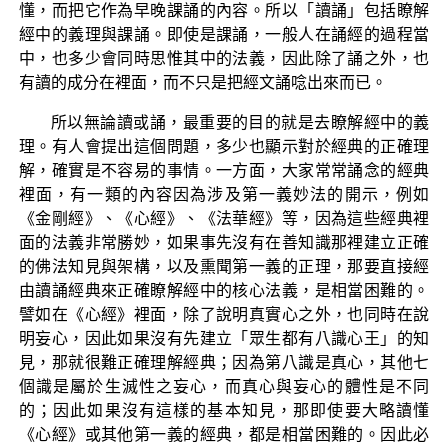
懂，而把它作為早晚課誦的內容。所以「讀誦」包括瞭解
經中的義理與課誦。即使是課誦，一般人在誦經的過程當
中，也多少會同時思惟其中的法義，因此除了誦之外，也
有讀的成分在裡面，而不只是把經文誦唸出來而已。
所以無論讀或誦，最重要的目的就是去瞭解經中的義
理。有人會提出這個問題，多少也顯示對於經典的正確理
解，確實是不容易的事情。一方面，大家常常誦念的經典
裡面，有一類的內容因為涉及第一義妙法的開示，例如
《金剛經》、《心經》、《法華經》等，因為這些經典裡
面的法義非常勝妙，如果事先沒有在善知識那裡建立正確
的佛法知見與架構，以及熏聞第一義的正理，那要直接經
由讀誦經典來正確瞭解經中的核心法義，是相當困難的。
譬如在《心經》裡面，除了說明真實心之外，也同時在說
明妄心，因此如果沒有先建立「眾生都有八識心王」的知
見，那就很難正確理解經典；因為第八識是真心，其他七
個識是屬於生滅性之妄心，而真心與妄心的體性是不同
的；因此如果沒有這樣的基本知見，那即使要大略讀懂
《心經》或其他第一義的經典，都是相當困難的。因此必