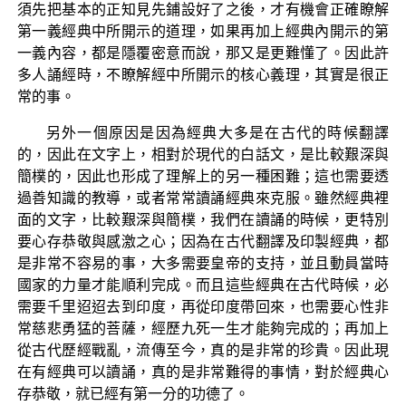
須先把基本的正知見先鋪設好了之後，才有機會正確瞭解
第一義經典中所開示的道理，如果再加上經典內開示的第
一義內容，都是隱覆密意而說，那又是更難懂了。因此許
多人誦經時，不瞭解經中所開示的核心義理，其實是很正
常的事。
另外一個原因是因為經典大多是在古代的時候翻譯
的，因此在文字上，相對於現代的白話文，是比較艱深與
簡樸的，因此也形成了理解上的另一種困難；這也需要透
過善知識的教導，或者常常讀誦經典來克服。雖然經典裡
面的文字，比較艱深與簡樸，我們在讀誦的時候，更特別
要心存恭敬與感激之心；因為在古代翻譯及印製經典，都
是非常不容易的事，大多需要皇帝的支持，並且動員當時
國家的力量才能順利完成。而且這些經典在古代時候，必
需要千里迢迢去到印度，再從印度帶回來，也需要心性非
常慈悲勇猛的菩薩，經歷九死一生才能夠完成的；再加上
從古代歷經戰亂，流傳至今，真的是非常的珍貴。因此現
在有經典可以讀誦，真的是非常難得的事情，對於經典心
存恭敬，就已經有第一分的功德了。