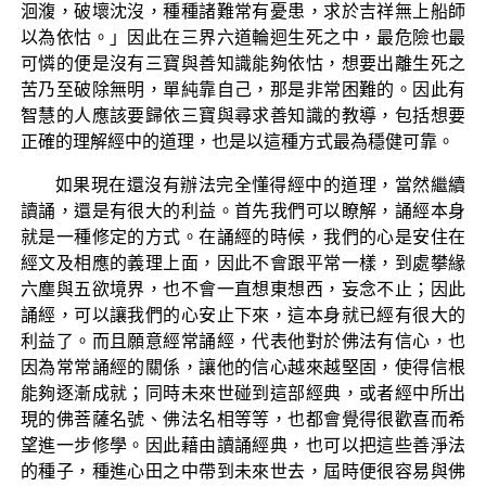
洄澓，破壞沈沒，種種諸難常有憂患，求於吉祥無上船師
以為依怙。」因此在三界六道輪迴生死之中，最危險也最
可憐的便是沒有三寶與善知識能夠依怙，想要出離生死之
苦乃至破除無明，單純靠自己，那是非常困難的。因此有
智慧的人應該要歸依三寶與尋求善知識的教導，包括想要
正確的理解經中的道理，也是以這種方式最為穩健可靠。
如果現在還沒有辦法完全懂得經中的道理，當然繼續
讀誦，還是有很大的利益。首先我們可以瞭解，誦經本身
就是一種修定的方式。在誦經的時候，我們的心是安住在
經文及相應的義理上面，因此不會跟平常一樣，到處攀緣
六塵與五欲境界，也不會一直想東想西，妄念不止；因此
誦經，可以讓我們的心安止下來，這本身就已經有很大的
利益了。而且願意經常誦經，代表他對於佛法有信心，也
因為常常誦經的關係，讓他的信心越來越堅固，使得信根
能夠逐漸成就；同時未來世碰到這部經典，或者經中所出
現的佛菩薩名號、佛法名相等等，也都會覺得很歡喜而希
望進一步修學。因此藉由讀誦經典，也可以把這些善淨法
的種子，種進心田之中帶到未來世去，屆時便很容易與佛