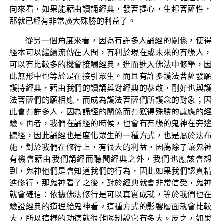
向來看，如果能藉由讀誦經典，發菩提心，生起菩薩性，
那就已經有非常廣大殊勝的利益了。
從另一個角度來看，因為有許多人誦經的關係，使得
經本可以繼續流傳在人間，有利於現在或未來的有緣人，
可以有比較多的機會接觸經典，進而進入佛法中修學，因
此無形中也等於是在接引眾生。而且有許多護法菩薩發願
護持經典，藉由我們的讀誦與對經典的恭敬，剛好也與護
法菩薩們的願相應，而成為護法菩薩們所護念的對象；因
此會有許多人，因為誦經的關係而有獲得殊勝的感應的經
驗。再者，我們在誦經的時候，也會有有緣的鬼神在旁邊
聽經，因此誦經也是度化眾生的一種方式，也是屬於法布
施，對於我們在修行上，有很大的利益。因為除了讓鬼神
有機會藉由我們誦經而聽聞經典之外，我們也應該會想
到，鬼神他們是會知道我們的行為，因此如果我們認真精
進修行，那鬼神看了之後，對於經典就會非常信受，鬼神
就會確信：依據佛法修行是可以真實成就，等於我們也在
驗證經典的道理給鬼神看。這種方式的影響層面就會比較
大，所以這樣的功德就很難限制說它有多大。反之，如果