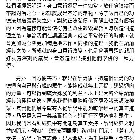
我們誦經歸誦經，身口意行還是一往如常，放任貪瞋癡而
不起對治之心，那就變成是不好的示範，除了讓自己的功
德法財繼續漏失之外，對於正法弘傳，實際上也是有虧損
的，因為這樣可能會使得有些眾生輕毀聖教。瞭解這個道
理之後，無論我們在讀誦經典，或者平常修行的時候，就
會更加誠心與更加精進地去作。同樣的道理，我們在讀誦
經典之後，所成就的身口意行改變，也是會讓周遭的親朋
好友有深刻的感受，當然這也是接引他們學佛的一種方
便。
另外一個方便善巧，就是在讀誦後，把這個讀誦的功
德迴向自己與有緣的眾生，能夠成就無上菩提；透過迴向
的力量，可以得到廣大殊勝的利益。以上是大略介紹讀誦
經典的種種功德。再來我們也要瞭解佛菩薩及諸天護法神
眾，其實他們最希望有人從讀誦中能夠瞭解經中的真正道
理，乃至悟入第一義諦實相心，進而行菩薩道廣利眾生。
因此我們常看到經典中有關能夠真正受持、讀誦經典之利
益的開示，例如在《妙法蓮華經》卷7中有開示：「若有人
受持、讀誦、解其義趣，是人命終，為千佛授手，令不恐