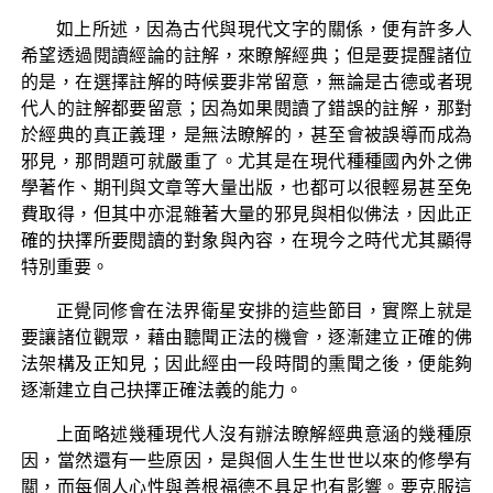
如上所述，因為古代與現代文字的關係，便有許多人
希望透過閱讀經論的註解，來瞭解經典；但是要提醒諸位
的是，在選擇註解的時候要非常留意，無論是古德或者現
代人的註解都要留意；因為如果閱讀了錯誤的註解，那對
於經典的真正義理，是無法瞭解的，甚至會被誤導而成為
邪見，那問題可就嚴重了。尤其是在現代種種國內外之佛
學著作、期刊與文章等大量出版，也都可以很輕易甚至免
費取得，但其中亦混雜著大量的邪見與相似佛法，因此正
確的抉擇所要閱讀的對象與內容，在現今之時代尤其顯得
特別重要。
正覺同修會在法界衛星安排的這些節目，實際上就是
要讓諸位觀眾，藉由聽聞正法的機會，逐漸建立正確的佛
法架構及正知見；因此經由一段時間的熏聞之後，便能夠
逐漸建立自己抉擇正確法義的能力。
上面略述幾種現代人沒有辦法瞭解經典意涵的幾種原
因，當然還有一些原因，是與個人生生世世以來的修學有
關，而每個人心性與善根福德不具足也有影響。要克服這