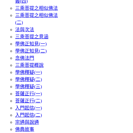
義(四)
三乘菩提之相似佛法
三乘菩提之相似佛法
(二)
法與次法
三乘菩提之意涵
學佛正知見(一)
學佛正知見(二)
念佛法門
三乘菩提概說
學佛釋疑(一)
學佛釋疑(二)
學佛釋疑(三)
菩薩正行(一)
菩薩正行(二)
入門起信(一)
入門起信(二)
宗通與說通
佛典故事