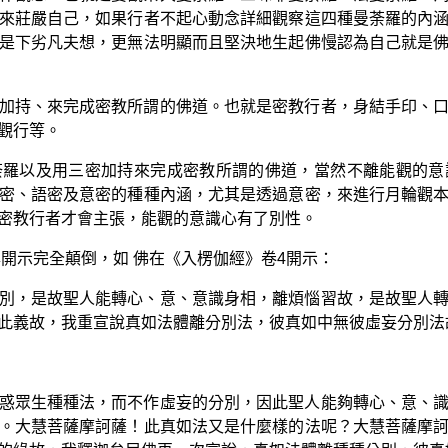
來莊嚴自己，如果行者不起心動念詳細觀察這四種曼荼羅的內
是下劣凡夫想，更無法明顯而且堅決地生起佛慢認為自己就是
加持、來完成密教所謂的佛道。也就是密教行者，身結手印、
觀行等。
荼羅以及用三密加持來完成密教所謂的佛道，當然不離能觀的意
密、語密及意密的種種內涵，尤其是透過意密，來進行月輪觀
密教行者才會主張，能觀的意識心有了別性。
開示完全顛倒，如 佛在《入楞伽經》卷4開示：
別，是故聖人能轉心、意、意識身相，離煩惱習故，是故聖人
此義故，我重宣說真如法體離分別法，彼真如中無彼虛妄分別法
惑眾生種種法，而不作虛妄的分別，因此聖人能夠轉心、意、
。大慧菩薩摩訶薩！此真如法又是什麼樣的法呢？大慧菩薩摩