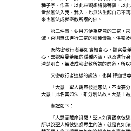
種子字、作業，以此來觀想諸佛菩薩，以此
當然無法入我、我入，也無法生起自己不再
來也無法成就密教所謂的佛。
第三件事、要用方便為究竟的三密，來
滅，否則無法進行三密的種種儀軌、供養及
既然密教行者要如實知自心，觀察曼
心，去觀察曼荼羅的種種內涵，以及進行身
清楚明白，無法成就密教所謂的佛道，所以
又密教行者這樣的說法，也與 釋迦世尊
「大慧！聖人觀察彼迷惑法，不虛妄分
大慧！此名真如法，離分別法故。大慧！為
翻譯如下：
「大慧菩薩摩訶薩！聖人如實觀察彼迷
所以說聖人轉彼迷惑眾生的法，就是真如法