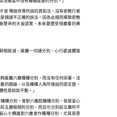
如法體當中沒有種種虛妄的分別。」
才是 釋迦世尊所說的真如法，沒有密教行者
那是錯誤不正確的說法。因為此錯而導致密教
身慧命的大妄語業，未來要遭受很嚴重的果
辭相寂滅，遠離一切諸分別，心行處滅體皆
能夠遠離六塵種種分別，而沒有任何染著。法
及義的戲論，以及種種人為所施設的語言道，
體性是如如不動。」
起種種分別。會對六塵起種種分別，就是妄心
別前五塵粗相的分別，而且也分別前五塵所不
妄心七轉識對六塵會作種種分別，尤其是意