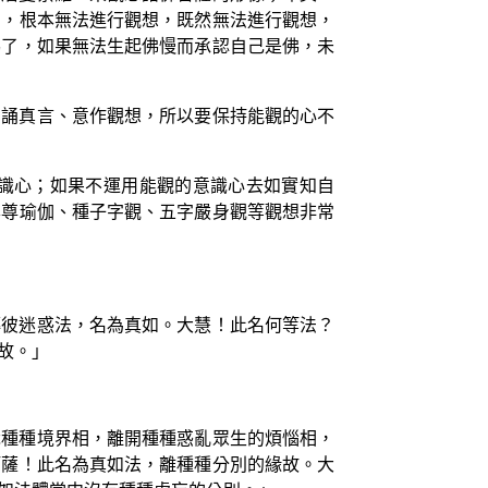
涵，根本無法進行觀想，既然無法進行觀想，
佛了，如果無法生起佛慢而承認自己是佛，未
口誦真言、意作觀想，所以要保持能觀的心不
識心；如果不運用能觀的意識心去如實知自
本尊瑜伽、種子字觀、五字嚴身觀等觀想非常
轉彼迷惑法，名為真如。大慧！此名何等法？
故。」
識種種境界相，離開種種惑亂眾生的煩惱相，
訶薩！此名為真如法，離種種分別的緣故。大