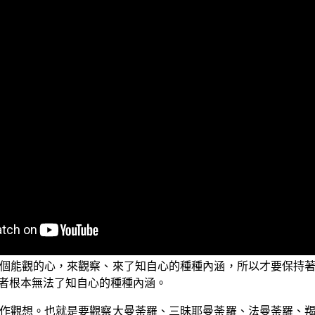
的電視弘法節目，這個節目名為「三乘菩提之學佛釋疑」，裡
典的開示，認為識大有了別性。也就是他們所認知的真心，能分
了了常知的意識心當中，以此證涅槃、入涅槃乃至成佛。然而這
馳；導致密教行者修行的方法完全走錯了，落入常見外道中而
那佛，特別強調三件事，導致後來密教行者，包括藏密四大派等
個能觀的心，來觀察、來了知自心的種種內涵，所以才要保持
者根本無法了知自心的種種內涵。
作觀想。也就是要觀察大曼荼羅、三昧耶曼荼羅、法曼荼羅、