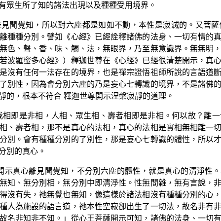
有眾生所了知的諸法出現以及種種受用境界。
離見聞覺知，所以對六塵都是如如不動，本性是寂滅的。又菩薩
離種種分別。譬如《心經》已經詮釋諸佛的法身、一切有情的
無色、聲、香、味、觸、法，無眼界，乃至無意識界。無無明
若波羅蜜多心經》）釋迦世尊在《心經》已經很清楚開示，真
是沒有任何一法存在的境界，也是禪宗證悟祖師所說的言語道
了別性，因為會分別六塵的乃是妄心七轉識的境界，不是諸佛
靜的，根本不符合 釋迦世尊開示涅槃寂靜的道理。
我相即是非相，人相、眾生相、壽者相即是非相。何以故？離
相、壽者相，那不是真心的法相，真心的法相是實相無相離一
分別。會有種種分別的了別性，那是妄心七轉識的體性，所以
分別的真心。
開示真心離見聞覺知，不分別六塵的體性，就是真心的清淨性
無知、無分別相，無分別中即清淨性。性無間雜，無有言說，
得沒有失，祂無覺也無知，像這樣於諸法相沒有種種分別的心
種人為施設的語言道，祂本性空寂卻出生了一切法，故名非有
故名非知非不知。」從心王菩薩開示可知，諸佛的法身、一切