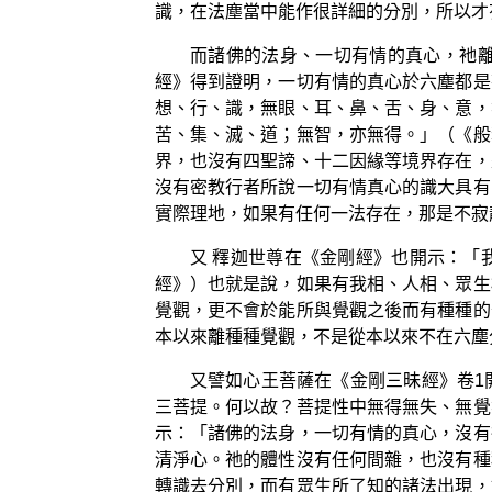
識，在法塵當中能作很詳細的分別，所以才
而諸佛的法身、一切有情的真心，衪
經》得到證明，一切有情的真心於六塵都是
想、行、識，無眼、耳、鼻、舌、身、意，
苦、集、滅、道；無智，亦無得。」（《般
界，也沒有四聖諦、十二因緣等境界存在，
沒有密教行者所說一切有情真心的識大具有
實際理地，如果有任何一法存在，那是不寂
又 釋迦世尊在《金剛經》也開示：「
經》）也就是說，如果有我相、人相、眾生
覺觀，更不會於能所與覺觀之後而有種種的
本以來離種種覺觀，不是從本以來不在六塵
又譬如心王菩薩在《金剛三昧經》卷1
三菩提。何以故？菩提性中無得無失、無覺
示：「諸佛的法身，一切有情的真心，沒有
清淨心。祂的體性沒有任何間雜，也沒有種
轉識去分別，而有眾生所了知的諸法出現，