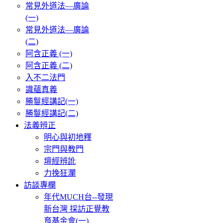
常見外道法—廣論
(一)
常見外道法—廣論
(二)
阿含正義 (一)
阿含正義 (二)
入不二法門
識蘊真義
勝鬘經講記(一)
勝鬘經講記(二)
法義辨正
明心與初地釋
宗門與教門
壇經辨訛
力挽狂瀾
訪談專欄
年代MUCH台--發現
新台灣 採訪正覺教
育基金會(一)