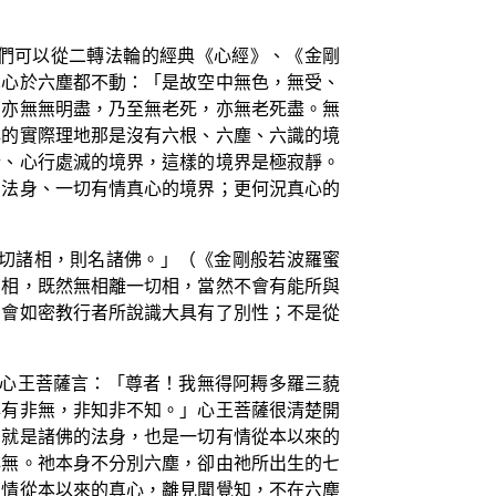
們可以從二轉法輪的經典《心經》、《金剛
真心於六塵都不動：「是故空中無色，無受、
，亦無無明盡，乃至無老死，亦無老死盡。無
心的實際理地那是沒有六根、六塵、六識的境
斷、心行處滅的境界，這樣的境界是極寂靜。
的法身、一切有情真心的境界；更何況真心的
一切諸相，則名諸佛。」（《金剛般若波羅蜜
切相，既然無相離一切相，當然不會有能所與
才會如密教行者所說識大具有了別性；不是從
。心王菩薩言：「尊者！我無得阿耨多羅三藐
非有非無，非知非不知。」心王菩薩很清楚開
，就是諸佛的法身，也是一切有情從本以來的
非無。祂本身不分別六塵，卻由祂所出生的七
有情從本以來的真心，離見聞覺知，不在六塵