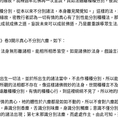
的緣故，我釋迦牟尼佛再一次宣說，真如法體離種種分別，彼真
種分別，從本以來不分別諸法，本身離見聞覺知。」這樣的法，
緣故，密教行者認為一切有情的真心有了別性能分別種種法，
法成就成佛之道，妄說未來可以成就佛道，乃是嚴重誤導眾生法
經》卷3開示真心不分別六塵，如下：
，法身無形離諸相，能相所相悉皆空。如是諸佛妙法身，戲論言
出生一切法，並於所出生的諸法當中，不去作種種分別，所以
所觀的法相都不存在，像這樣諸佛微妙的法身，世間種種言不
遠離種種分別，有情的種種心行，到這裡統統不見了，所以衪的
有情的真心，衪的體性於六塵都是如如不動的，所以不會對六塵
，鼻識分別香塵，舌識分別味塵，身識分別觸塵；意識不僅分
知的諸法出現；第七末那識分別法塵，而處處作主。由此可知，