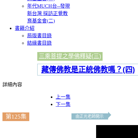
年代MUCH台--發現
新台灣 採訪正覺教
育基金會(二)
書籍介紹
局版書目錄
結緣書目錄
三乘菩提之學佛釋疑(三)
藏傳佛教是正統佛教嗎？(四)
詳細內容
上一集
下一集
第125集
由正光老師開示