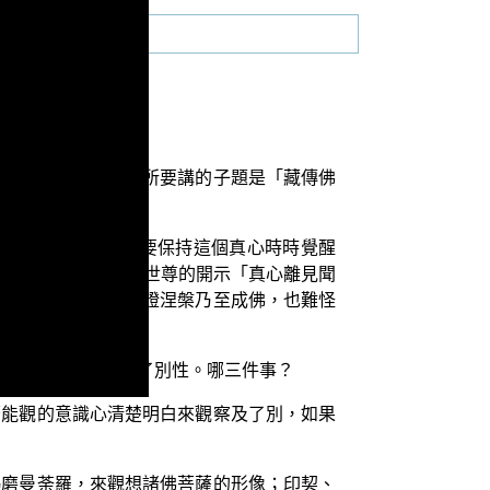
面有很多子題，今天所要講的子題是「藏傳佛
別種種法，所以才要保持這個真心時時覺醒
樣的說法，與 釋迦世尊的開示「真心離見聞
不知，還自以為已經證涅槃乃至成佛，也難怪
在內，認為識大有了別性。哪三件事？
著能觀的意識心清楚明白來觀察及了別，如果
羯磨曼荼羅，來觀想諸佛菩薩的形像；印契、