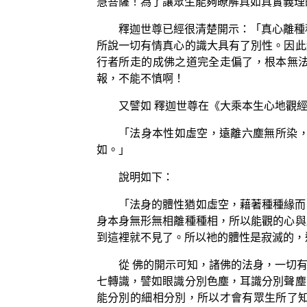
慧菩薩！為了讓眾生能夠瞭解真如真實義理
釋迦世尊已經很清楚開示：「真心離種
所說一切有情真心的識大具有了別性。因此
行者所走的成佛之道完全走偏了，根本無
報，不能不慎啊！
又譬如 釋迦世尊在《大乘本生心地觀
「法身本性如虛空，遠離六塵無所染
如。」
說明如下：
「法身的體性猶如虛空，藉著種種緣而
身本身無形無相離種種相，所以能觀的心與
到這裡就不見了。所以衪的體性是寂滅的，
從 佛的開示可知，諸佛的法身，一切
七轉識，譬如眼識分別色塵，耳識分別聲塵
能分別的細相分別，所以才會有眾生所了