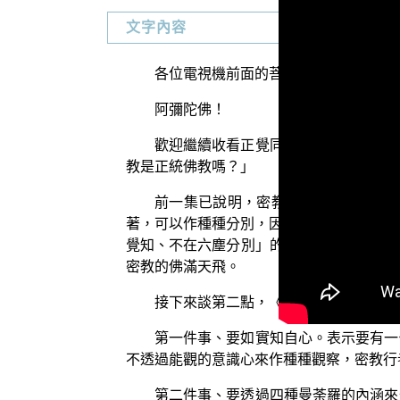
文字內容
各位電視機前面的菩薩們：
阿彌陀佛！
歡迎繼續收看正覺同修會所推出一系列
教是正統佛教嗎？」
前一集已說明，密教行者誤解大乘經
著，可以作種種分別，因此落入一念不生而
覺知、不在六塵分別」的說法，完全背道而
密教的佛滿天飛。
接下來談第二點，《大日經》的毘盧遮
第一件事、要如實知自心。表示要有一
不透過能觀的意識心來作種種觀察，密教行
第二件事、要透過四種曼荼羅的內涵來