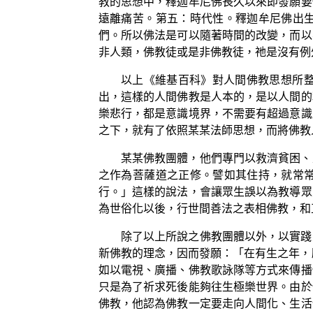
教的思想中，釋迦牟尼佛長久以來即發願要
遠離痛苦。第五：時代性。釋迦牟尼佛出
們。所以佛法是可以隨著時間的改變，而以
非人類，佛教徒或是非佛教徒，祂是沒有例
以上《維基百科》對人間佛教思想所
出，這樣的人間佛教是人本的，是以人間的
樂悲行，都是意識境界，不需要有超過意識
之下，就有了依照某某法師思想，而將佛教
某某佛教團體，他們專門以救濟貧困、
之作為菩薩道之正修。譬如其住持，就常
行。」這樣的說法，會讓眾生誤以為教導眾
為世俗化以後，行世間善法之表相佛教，和
除了以上所說之佛教團體以外，以實踐
新佛教的理念，因而發願：「在有生之年，
如以電視、廣播、佛教歌詠隊等方式來傳播
只是為了祈求死後能夠往生極樂世界。由於
佛教，他認為佛教一定要走向人間化、生活