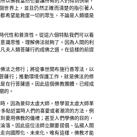
。所以佛教當然也要讓所有的人們得到快樂，
個世界上，並且仍然正確而清楚的指引著人
生都希望能救度一切的眾生，不論是人類還是
時代性和普濟性。從這六個特點我們可以看
以意識思惟、理解佛法就夠了。因為人間的利
是凡夫人類菩薩行的成佛之道。在這樣的前提
為佛法之修行；將從事世間布施行善等法，以
菩薩行；推動環境保護工作，就是佛法的修
就是在行菩薩道。因此這個佛教團體，已經成
關的。
家時，因為景仰太虛大師，想學習太虛大師革
許多貼近當時人們的喜愛或者潮流的方法，例
想到要用佛教的儀禮；甚至人們學佛的目的，
極淪落。因此這位法師立願要提倡、弘揚人間
至走向國際化、未來化。唯有這樣，佛教才能