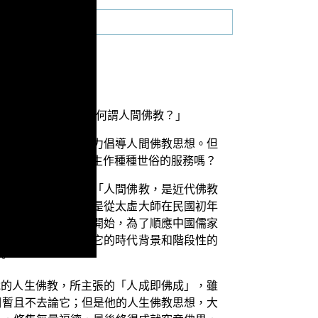
要探討的題目是：「何謂人間佛教？」
道場和團體，都在大力倡導人間佛教思想。但
是在布施行善，為眾生作種種世俗的服務嗎？
下的定義是這樣的：「人間佛教，是近代佛教
功能。『人間佛教』是從太虛大師在民國初年
就是說：從民國初年開始，為了順應中國儒家
種新的佛教運動，有它的時代背景和階段性的
。
說的人生佛教，所主張的「人成即佛成」，雖
們暫且不去論它；但是他的人生佛教思想，大