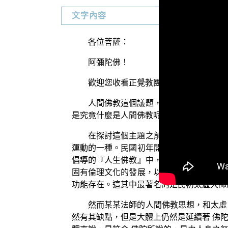
文字內容
各位菩薩：
阿彌陀佛！
歡迎您收看正覺教團電視弘法節目，目
人間佛教這個議題，已經深深影響近百
是究竟什麼是人間佛教呢？這些團體所主張
在探討這個主題之前，我們先來看看《
運動的一種。民國初年開始，因應儒家倫理
倡導的『人生佛教』中，思考現狀而作出的
固有倫理文化的發展，以及受西方基督教慈
功能存在。這其中最著名的是民初太虛大師
然而某某法師的人間佛教思想，和太虛
然有其缺點，但是大體上仍然是延續著 佛