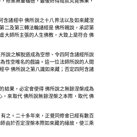
學，修集無量福德，最後終得成就究竟佛果，
阿含諸經中 佛所說之十八界法以及如來藏涅
第二及第三轉法輪諸經是 佛所親說，承認第
虛大師所主張的人生佛教，大致上是符合 佛
經所說之解脫道成為空想、令四阿含諸經所說
成為性空唯名的戲論。這一位法師所說的人間
經中 佛所說之第八識如來藏；否定四阿含諸
的結果，必定會使得 佛所說之無餘涅槃成為
，來取代 佛所說無餘涅槃之本際，取代 佛
自有之。二十多年來，正覺同修會已經有數百
法師由於否定涅槃本際如來藏的緣故，使三乘