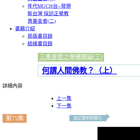
年代MUCH台--發現
新台灣 採訪正覺教
育基金會(二)
書籍介紹
局版書目錄
結緣書目錄
三乘菩提之學佛釋疑(三)
何謂人間佛教？（上）
詳細內容
上一集
下一集
第75集
由正圜老師開示