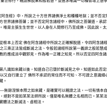
無量世修行，親證解脫果和般若慧，並進求唯識一切種智增上慧
《阿含經》中，所說之十方世界諸佛淨土和種種地獄；並不否定
方世界諸佛菩薩；並不否定阿含諸經中，佛所說之菩薩道，承認
。唯是主張生生世世，以人身在人間修行乃至成佛。因此說，太
從根本上否定 佛在阿含諸經中所說之正確解脫道，令四阿含諸
之三乘正法皆成斷滅之法、令般若諸經所說第一義諦之般若慧
教的應成派中觀邪見，作為唯一正確之知見。所以否定四阿含諸
第八識如來藏以後，知道自己已墮於斷滅見之中，知道如此否定
以又自行建立了 佛所不承認的常住而不可知、不可證之意識細心
藏。
——無餘涅槃本際之如來藏，是確實可以親證之法，一切有情本
，絕對不是如某某法師所說，僅是唯名無體之名相而已。某某
實體法之斷滅法、虛相法。