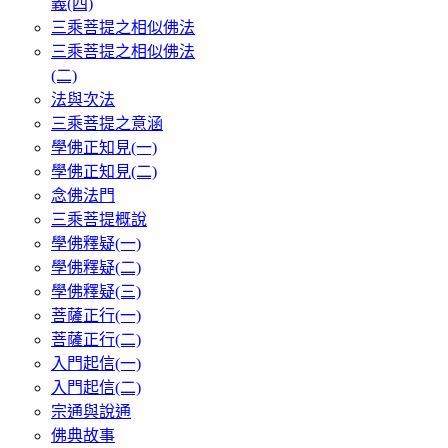
義(四)
三乘菩提之相似佛法
三乘菩提之相似佛法
(二)
法與次法
三乘菩提之意涵
學佛正知見(一)
學佛正知見(二)
念佛法門
三乘菩提概說
學佛釋疑(一)
學佛釋疑(二)
學佛釋疑(三)
菩薩正行(一)
菩薩正行(二)
入門起信(一)
入門起信(二)
宗通與說通
佛典故事