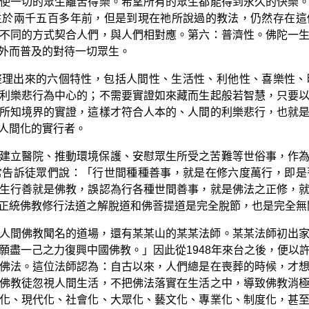
使一切的眾生離苦得樂。希望所有的眾生都能得到永久的快樂
生於兩千五百多年前，但是到現在祂所說過的教法，仍然存在這
不同的方式契合人們，與人們相對應。第六：普濟性。佛陀一
外而普及的對待一切眾生。
整理出來的六個特性，包括人間性、生活性、利他性、喜樂性、
利樂悲行為中心的；不需要實證如來藏而生起般若智慧，只要
所知境界的實證，這樣才符合人本的、人間的利樂悲行，也就
人間化的實行者。
建立醫院、推動環境保護、安慰眾生所受之苦難等世俗事，作
常告訴徒眾們說：「行世間種種善事，就是在修六度萬行，即是
生行善就是佛教，誤認為行各種世間善事，就是佛法之正修，
正統佛教修行法道之解脫道和佛菩提道是完全脫節，也是完全無
人間佛教聞名的道場，還有某某山的某某法師。某某法師初出
願盡一己之力復興中國佛教。」因此從1948年來台之後，便以
佛法。這位法師認為：自古以來，人們總是在喪葬的時候，才
佛教徒忽視人間生活，不把佛法落實在生活之中，導致佛教消
化、現代化、社會化、大眾化、藝文化、專業化、制度化，甚