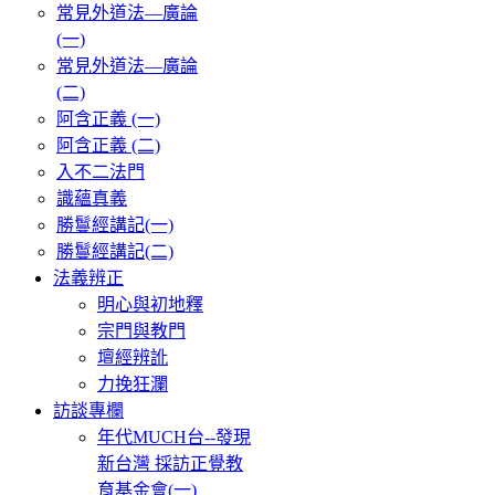
常見外道法—廣論
(一)
常見外道法—廣論
(二)
阿含正義 (一)
阿含正義 (二)
入不二法門
識蘊真義
勝鬘經講記(一)
勝鬘經講記(二)
法義辨正
明心與初地釋
宗門與教門
壇經辨訛
力挽狂瀾
訪談專欄
年代MUCH台--發現
新台灣 採訪正覺教
育基金會(一)