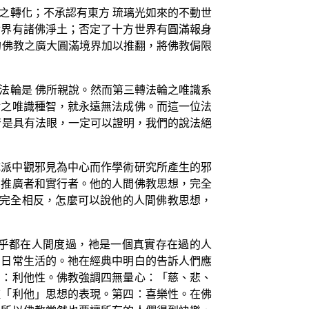
之轉化；不承認有東方 琉璃光如來的不動世
世界有諸佛淨土；否定了十方世界有圓滿報身
的佛教之廣大圓滿境界加以推翻，將佛教侷限
法輪是 佛所親說。然而第三轉法輪之唯識系
輪之唯識種智，就永遠無法成佛。而這一位法
若是具有法眼，一定可以證明，我們的說法絕
成派中觀邪見為中心而作學術研究所產生的邪
的推廣者和實行者。他的人間佛教思想，完全
教完全相反，怎麼可以說他的人間佛教思想，
乎都在人間度過，祂是一個真實存在過的人
開日常生活的。祂在經典中明白的告訴人們應
三：利他性。佛教強調四無量心：「慈、悲、
種「利他」思想的表現。第四：喜樂性。在佛