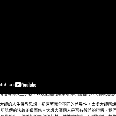
前正在演述的是「三乘菩提之學佛釋疑」(三)單元，今天我們所
年來中國佛教的發展，尤其是數十年來，台灣許多鼎鼎有名的
的人間佛教思想，真的是 佛陀的本懷嗎？學佛的目的，難道只
維基百科》是如何為人間佛教下定義的。根據《維基百科》所
、基督教慈善、科學思潮的一種佛教運動，有其時代性的階段
思想推進，後來由某某法師等近代法師，加以推廣弘傳。」也
善事業，乃至科學思潮的影響，興起了一股新的佛教運動，這
所倡導的人生佛教，以及後繼的某某法師所提倡的人間佛教思想
大師的人生佛教思想，卻有著完全不同的差異性。太虛大師所
陀所弘傳的法義正道而修。太虛大師個人是否有般若的證悟，我