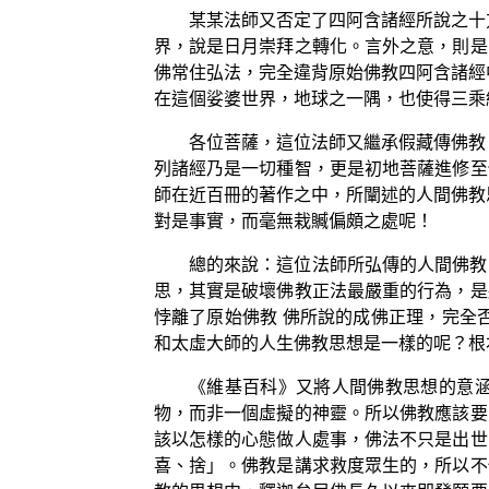
某某法師又否定了四阿含諸經所說之十
界，說是日月崇拜之轉化。言外之意，則是
佛常住弘法，完全違背原始佛教四阿含諸經
在這個娑婆世界，地球之一隅，也使得三乘
各位菩薩，這位法師又繼承假藏傳佛教
列諸經乃是一切種智，更是初地菩薩進修至
師在近百冊的著作之中，所闡述的人間佛教
對是事實，而毫無栽贓偏頗之處呢！
總的來說：這位法師所弘傳的人間佛教
思，其實是破壞佛教正法最嚴重的行為，是
悖離了原始佛教 佛所說的成佛正理，完全
和太虛大師的人生佛教思想是一樣的呢？根
《維基百科》又將人間佛教思想的意
物，而非一個虛擬的神靈。所以佛教應該要
該以怎樣的心態做人處事，佛法不只是出世
喜、捨」。佛教是講求救度眾生的，所以不