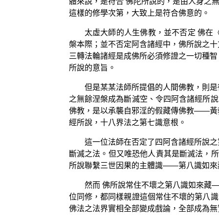
體來說，是符合 佛陀所說的，是由人身之
這樣的修學次第，大致上是符合佛意的。
太虛大師的人生佛教，並不否定 佛在
槃本際；並不否定阿含諸經中，佛所說之十
三轉法輪諸經是成佛所必須修證之一切種智
所說的意旨。
但是某某法師所提倡的人間佛教，則是
之無餘涅槃成為斷滅空、令四阿含諸經所說
佛教，是以承襲自邪淫的假藏傳佛教——黃
經所說，十八界法之第七識意根。
這一位法師在否定了四阿含諸經所說之
斷滅之法。但又唯恐他人責其是斷滅法，所
所說聯繫三世因果的主體識——第八識如來
然而 佛所說常住不壞之第八識如來藏
位同修，都同樣親證這個常住不壞的第八識
佛法之法界實相全部變成戲論，全部成為無