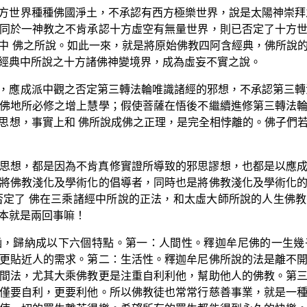
方世界種種佛國淨土，不承認有西方極樂世界，說是太陽神崇拜
同於一神教之不肯承認十方虛空有無量世界，則已否定了十方
中 佛之所說。如此一來，就是將原始佛教四阿含經典，佛所說
經典中所說之十方諸佛神變境界，成為虛妄不實之說。
，應成派中觀之否定第三轉法輪唯識諸經的邪想，不承認第三轉
佛地所必修之增上慧學；假使菩薩在悟後不繼續進修第三轉法
思想，事實上和 佛所說成佛之正理，是完全相悖離的。佛子們
思想，都是因為不肯真修實證所導致的邪思謬想，也都是以應
將佛教淺化及學術化的倡導者，同時也是將佛教淺化及學術化
否定了 佛在三乘諸經中所說的正法，和太虛大師所說的人生佛
本就是兩回事嘛！
涵，歸納成以下六個特點。第一：人間性。釋迦牟尼佛的一生幾
更貼近人的需求。第二：生活性。釋迦牟尼佛所說的法是離不
間法，尤其大乘佛教更是注重自利利他，幫助他人的佛教。第
僅要自利，更要利他。所以佛教徒也常常行慈善事業，就是一