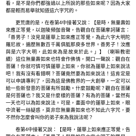
看，是不是你們都強過以上所說的那些如來呢？因為大家
都是輕而易舉就知道這六字咒的。
更荒唐的是，在卷第4中接著又說：【是時，無量壽如
來應正等覺，以迦陵頻伽音聲，告觀自在菩薩摩訶薩言：
「善男子！汝見是蓮華上如來應正等覺，為此六字大明陀
羅尼故，遍歷無數百千萬俱胝那庾多世界。善男子！汝應
與是六字大明，此如來為是故來於此。」】（喇嘛教密
續）這位無量壽如來也特會作佛情，開口一聲說：觀自在
菩薩！你就可憐可憐蓮華上如來，你就為蓮華上如來說法
吧！我有沒有看錯啊？菩薩竟然要為如來說法！這肯定是
可以申請專利了，因為這是佛教界的一大創舉，一定可以
給一些新發意的菩薩有所鼓勵。什麼鼓勵呢？觀自在菩薩
是何菩薩也？我又是什麼樣的菩薩？有為的菩薩，當然有
一天也可以為如來說法。可是，畫面中的蓮華上如來，眼
中流著一絲疑惑，莫非您無量壽如來也不知此六字咒，要
不然你怎麼會叫你的弟子來為我說法呢？
卷第4中接著又說：【是時，蓮華上如來應正等覺，告