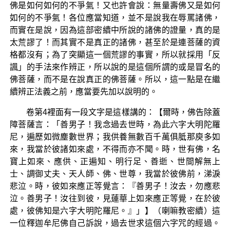
佛是如何如何的不爭氣！又也許會說：無量壽佛又是如何
如何的不爭氣！各位應當知道，並不是說我在辱罵諸佛，
而實在是說，因為這部密續中所說的諸佛的證量，真的是
太荒謬了！而其實不是真正的諸佛，甚至於是連菩薩的資
格都沒有；為了突顯這一個荒謬的事實，所以就採用「反
諷」的手法來作辨正，所以說的是這個所謂的或是冒名的
佛菩薩，而不是在說真正的佛菩薩。所以，這一點是在繼
續辨正法義之前，應當要先加以說明的。
卷第4裡面有一段文字是這樣講的：【爾時，佛告除蓋
障菩薩言：「善男子！我念過去世時，為此六字大明陀羅
尼，遍歷如微塵數世界；我供養無數百千萬俱胝那庾多如
來，我當於彼諸如來處，不得而亦不聞。時，世有佛，名
寶上如來、應供、正遍知、明行足、善逝、世間解無上
士、調御丈夫、天人師、佛、世尊，我當於彼佛前，涕淚
悲泣。時，彼如來應正等覺言：『善男子！汝去，勿應悲
泣。善男子！汝往到彼，見蓮華上如來應正等覺，在於彼
處，彼佛知是六字大明陀羅尼。』」】（喇嘛教密續）這
一位釋迦牟尼佛自己訴說，過去世求這個六字咒的經過。