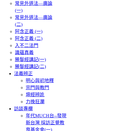
常見外道法—廣論
(一)
常見外道法—廣論
(二)
阿含正義 (一)
阿含正義 (二)
入不二法門
識蘊真義
勝鬘經講記(一)
勝鬘經講記(二)
法義辨正
明心與初地釋
宗門與教門
壇經辨訛
力挽狂瀾
訪談專欄
年代MUCH台--發現
新台灣 採訪正覺教
育基金會(一)