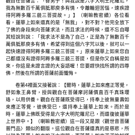
觀自在菩薩言：「善男子！與我說是六字大明王陀羅尼，
我為無數百千萬俱胝那庾多有情，令離輪迴苦惱，速疾證
得阿耨多羅三藐三菩提故。」】（喇嘛教密續）各位看
看，蓮華上如來還真的是「無我」，對不對？他完全放下
了佛的身段來向菩薩求法，而且求法的時候，還不忘自曝
其短說到說：「我求法不是為了自己，正是為了無數百千
萬俱胝那庾多有情，希望得到這個六字咒以後，就可以一
起快速證得阿耨多羅三藐三菩提。」原來蓮華上如來您自
己都還沒有證得阿耨多羅三藐三菩提，但是你又自稱是如
來，你這是未證言證的大妄語喔！您要趕快找所謂的四尊
佛，然後在所謂的菩薩前面懺悔。
卷第4裡面又接著說：【爾時，蓮華上如來應正等覺，
舒如象王鼻臂，授與觀自在菩薩摩訶薩價直百千真珠瓔
珞，以用供養。觀自在菩薩既受得已，持奉上彼無量壽如
來應正等覺，彼佛受巳，還持奉上蓮華上如來。而於是
時，蓮華上佛既受得是六字大明陀羅尼已，而還復彼蓮華
上世界中。】（喇嘛教密續）這一段又是跟〈觀世音菩薩
普門品〉類似的翻版。這位觀自在菩薩還真的是慈悲，所