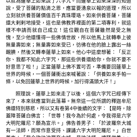
以就為蓮華上如來說了六字咒。而蓮華上如來深深的知道
說，受了菩薩的點滴之恩，應當要湧泉以報的道理，所以
立刻就供養菩薩價值百千真珠瓔珞。如來供養菩薩，菩薩
還大剌剌地接受，這也是佛教界裡面的第二項專利，就這
樣不申請而就自己成立！這位觀自在菩薩雖然是受之無
愧，至少他還懂得一些佛情世故，所以他馬上就轉奉上彼
無量壽如來；無量壽如來受已，彷彿在他的臉上露出一絲
靦腆，然後又轉奉蓮華上如來。他心中這麼想著：「反正
你、我都不知此六字咒，那這些供養還給你，你就不要不
好意思了啦！」正當蓮華上佛不置可否，準備要回蓮華上
世界的時候，一個菩薩衝出來喊著說：「供養如來手帕一
條，以免回蓮華上世界的時候，加行得滿頭大汗！」
照理說，蓮華上如來走了以後，這個六字咒已經傳下
來了，本來就應當到此落幕。無奈這一位所謂的釋迦牟尼
佛還特別慈悲，所以又有卷第4中後續的文字：【是時，除
蓋障菩薩白佛言：「世尊！我今為於何處，令我得是六字
大明陀羅尼？願為宣示。」佛告善男子：「於波羅奈大城
有一法師，而常作意受持、課誦六字大明陀羅尼。」白世