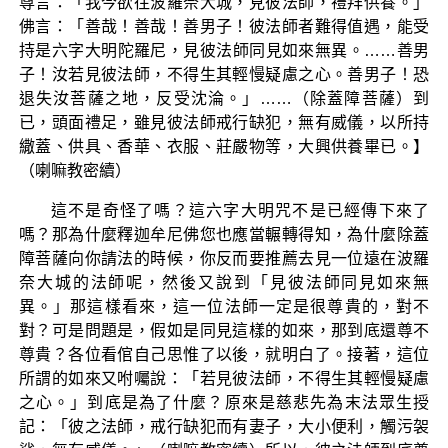
尊言：「我今欲往波羅奈大城，見彼法師，禮拜供養。」
佛言：「善哉！善哉！善男子！彼法師者難得值遇，能受
持是六字大明陀羅尼，見彼法師同見如來無異。……善男
子！汝若見彼法師，不得生其輕慢疑慮之心。善男子！恐
退失汝菩薩之地，反受沈淪。」……（除蓋障菩薩）到
已，頭面禮足，雖見彼法師戒行缺犯，無有威儀，以所持
繖蓋、供具、香華、衣服、莊嚴物等，大興供養畢已。】
（喇嘛教密續）
這不是奇怪了嗎？這六字大明咒不是已經傳下來了
嗎？那為什麼釋迦牟尼佛您也應當輾轉得知，為什麼除蓋
障菩薩向你請法的時候，你反而要推薦去見一位遠在波羅
奈大城的法師呢，然後又說到「見彼法師同見如來無
異。」那這樣看來，這一位法師一定是很尊貴的，對不
對？可是問題是，假如是同見這樣的如來，那到底還尊不
尊貴？各位看倌自己思惟了以後，就明白了。接著，這位
所謂的如來又咐囑說：「若見彼法師，不得生其輕慢疑慮
之心。」到底是為了什麼？原來是慈悲先為末法眾生授
記：「彼之法師，戒行缺犯而有妻子，大小便利，觸污袈