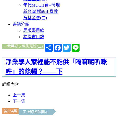
年代MUCH台--發現
新台灣 採訪正覺教
育基金會(二)
書籍介紹
局版書目錄
結緣書目錄
分
Facebook
Twitter
Line
三乘菩提之學佛釋疑(二)
享
凈業學人家裡能不能供「唵嘛呢叭咪
吽」的條幅？——下
詳細內容
上一集
下一集
第034集
由正鈞老師開示