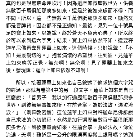
真的也是說無奈命運坎坷！因為遍歷如微塵數世界，供養
無數百千萬俱胝那庾多如來，還是於彼如來處而不得、而
不聞。所以，這一些無數百千萬俱胝那庾多如來，顯然又
都是冒牌貨，因為都不是正遍知。最後，見到一位十號具
足的寶上如來，以為說，終於蒼天不負苦心佛了，所以終
於可以求到這六字咒；結果，寶上如來依然不知，還要釋
迦牟尼佛再去見蓮華上如來。這個時候，只好說聲：「不
知！是最親切的。」抱著滿懷的希望說，往到彼，見蓮華
上如來應等正覺。無奈啊！無奈啊！見了蓮華上如來之
後，發現說：蓮華上如來依然不知啊！
所以，接著蓮華上如來也自己敘述了他求這個六字咒
的經過，那就有卷第4中的另一段文字，蓮華上如來是自己
這麼說：「善男子！我以加行遍歷無數百千萬俱胝那庾多
世界，到彼無量壽如來所，在前合掌，為於法故，涕泣流
淚。」（喇嘛教密續）這位蓮華上如來對釋迦牟尼佛訴說
自己求法的心切過程，竟然是加行遍歷無數百千萬俱胝那
庾多世界，到彼無量壽如來，在前合掌，為於法故，涕泣
流淚。天啊！難道是一公升的眼淚再度搬上銀幕嗎？這到