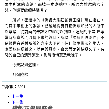
眾生所寫的密續；而這一本密續中，所強力推薦的六字
咒，你還要繼續持誦嗎？
所以，密續中的《佛說大乘莊嚴寶王經》現在還在，
而其中事相上的誤謬，已經是稍有真正佛法知見的人所不
忍卒睹。從前面的舉證之中就可以判斷，這絕對不是 世尊
當時所宣說而流傳下來的經典，所以「唵嘛呢叭咪吽」不
是觀世音菩薩所說的六字大明咒。任何修學佛法的學人，
應當速速遠離之，以免與羅剎、夜叉等鬼神結緣久了，有
礙於自己的清淨道業，到時後悔莫及就晚了。
今天說到這裡。
阿彌陀佛！
點擊數：3891
上一集
下一集
佛教正覺同修會