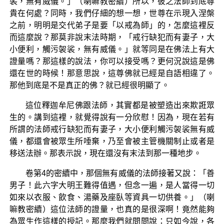
裟，無有威儀。」（喇嘛教密續）所以，彼之法師到底尊
貴在何處？同時，我們仔細的想一想，世尊在示現入涅槃
之前，明明是交代弟子是要「以戒為師」的，怎麼這裡反
而這麼說？那莫非說末法時期，「戒行缺犯而有妻子，大
小便利，觸污袈裟，無有威儀。」就等同是在佛法上有大
證量嗎？那這樣的說法，你可以接受嗎？更何況說這是佛
還在世的時候！那意思說，這尊佛就已經是自語相違了。
那他到底是不是真正的佛？就已經很明顯了。
這位釋迦牟尼佛跟法師，其實都是被塑造出來欺誑眾
生的。講到這裡，就覺得說有一分欣慰！因為，現在若有
所謂的法師戒行缺犯而有妻子，大小便利觸污袈裟無有威
儀，都還會被眾生所唾棄，乃至會被主管機關制止或者是
移送法辦。那表示說，現在還沒有末法到那一種地步。
卷第4的密續中，那個無有威儀的法師接著又說：「善
男子！此六字大明王難得值遇，但念一遍，是人當得一切
如來以衣服、飲食、湯藥及座臥等資具一切供養。」（喇
嘛教密續）這位法師的證量，也真的是很深啊！竟然能夠
為眾生作這樣的授記。那麼我們就問問說：只如今說，各