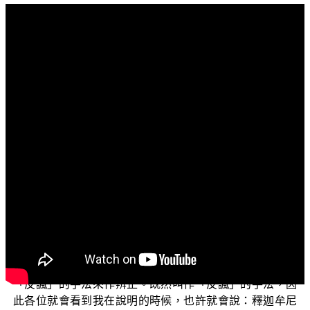
文字內容
各位菩薩：
阿彌陀佛！
問候大家身體健康，精神愉快！
三乘菩提之學佛釋疑，今天要和大家繼續來討論有
關：「淨業學人家裡面能不能供『唵嘛呢叭咪吽』的條
幅？」這個嚴肅的問題。
密續中的《佛說大乘莊嚴寶王經》從卷第4開始，就敘
述所謂的釋迦牟尼佛經過了很久很久如何又如何，才獲得
了這個六字咒。因為事相上實在是太荒謬了，所以就採用
「反諷」的手法來作辨正。既然叫作「反諷」的手法，因
此各位就會看到我在說明的時候，也許就會說：釋迦牟尼