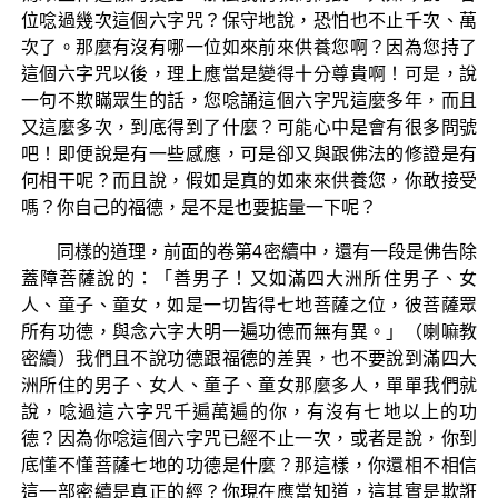
位唸過幾次這個六字咒？保守地說，恐怕也不止千次、萬
次了。那麼有沒有哪一位如來前來供養您啊？因為您持了
這個六字咒以後，理上應當是變得十分尊貴啊！可是，說
一句不欺瞞眾生的話，您唸誦這個六字咒這麼多年，而且
又這麼多次，到底得到了什麼？可能心中是會有很多問號
吧！即便說是有一些感應，可是卻又與跟佛法的修證是有
何相干呢？而且說，假如是真的如來來供養您，你敢接受
嗎？你自己的福德，是不是也要掂量一下呢？
同樣的道理，前面的卷第4密續中，還有一段是佛告除
蓋障菩薩說的：「善男子！又如滿四大洲所住男子、女
人、童子、童女，如是一切皆得七地菩薩之位，彼菩薩眾
所有功德，與念六字大明一遍功德而無有異。」（喇嘛教
密續）我們且不說功德跟福德的差異，也不要說到滿四大
洲所住的男子、女人、童子、童女那麼多人，單單我們就
說，唸過這六字咒千遍萬遍的你，有沒有七地以上的功
德？因為你唸這個六字咒已經不止一次，或者是說，你到
底懂不懂菩薩七地的功德是什麼？那這樣，你還相不相信
這一部密續是真正的經？你現在應當知道，這其實是欺誑