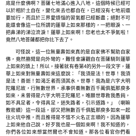
底是什麼佛啊？菩薩七地滿心進入八地，這個時候已經可
以於相於土自在，變化來去也都自在，已經沒有七地前還
要加行，而且於三界愛煩惱的習氣都已經斷盡；絕對不可
能還會像這一位所謂的蓮華上如來那樣的，一把眼淚、一
把鼻涕的涕泣流淚！蓮華上如來啊！您老也太不爭氣啦！
竟然八地菩薩都把你比下去了。
可怪說，這一位無量壽如來真的是自家佛不幫助自家
佛，竟然胳臂是向外彎的，難怪會讓觀自在菩薩騎到蓮華
上如來的頭上！所以，接著就有卷第4的另外一段文字，蓮
華上如來對無量壽如來這麼說：「我須是法！世尊！我須
是法！善逝！如渴乏者而須其水。世尊！我為是六字大明
陀羅尼故，行無數世界，承事供養無數百千萬俱胝那庾多
如來，未曾得是六字大明王陀羅尼。唯願世尊救我愚鈍，
如不具足者，令得具足，迷失路者，引示道路。」（喇嘛
教密續）這一段話，卻又把無數百千俱胝那庾多如來一起
往火坑中推，而且推得是不慍不火名正言順的。因為蓮華
上如來他自己說，好歹我也是一個如來啊！我不知道的，
你們各位如來想當然爾也不會知道。那各位看官你們看