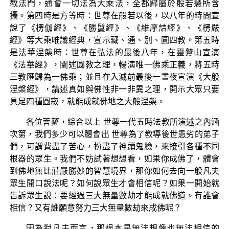
教法門，通會一切法為大乘法，全都歸屬於般若慧所含
攝。第四時是方等時：世尊在般若以後，以八年的時間宣
說了《楞伽經》、《勝鬘經》、《維摩詰經》、《楞嚴
經》等大乘唯識經典，宣示藏、通、別、圓四教。第五時
是法華涅槃時：世尊在弘法的最後八年，在靈鷲山宣演
《法華經》，闡述圓教之理，暢演唯一佛乘正義，將五時
三教匯歸為一佛乘；並且在入滅前最後一晝夜宣演《大般
涅槃經》，講述真如與佛性非一非異之理，開示大眾只要
具足四種圓寂，就能成就佛地之大般涅槃。
各位菩薩，綜合以上 世尊一代五時法教所演述之內涵
次第，我們多少可以體會出 世尊為了教導後世愚劣的弟子
們，可謂費盡了苦心，扮盡了神頭鬼臉，來接引各種不同
根器的眾生。我們不妨試著想想看，如果你成佛了，體會
到佛地無比莊嚴勝妙的智慧境界，那你如何去向一般凡夫
眾生開口說法呢？如何說眾生才會相信呢？如果一開始就
告訴眾生說：要經過三大無量數劫才能成就佛道。有誰會
相信？又有誰願意努力三大無量數劫來成佛呢？
因為對凡夫而言，那根本是無法想像也無法相信的