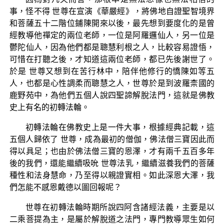
事，怪不得 世尊在宣演《華嚴經》，將佛地自證聖智境界
和菩薩五十二階位鋪陳開來以後，最先想到要度化的是曾
經教導他禪定的兩位老師，一位是阿羅邏仙人，另一位是
鬱陀仙人，因為他們都是聰慧利根之人，比較容易證悟，
可惜在打聽之後，才知道這兩位老師，都已先後謝世了。
於是 世尊又想到在苦行林中，陪伴他修行的憍陳如等五
人，也都是心性調柔而聰慧之人，世尊於是到波羅柰國的
鹿野苑中，為他們五個人說四聖諦解脫法門，這就是佛教
史上有名的初轉法輪。
初轉法輪在佛教史上是一件大事，根據經典記載，這
五個人歸依了 世尊，成為最初的僧伽，佛法僧三寶因此而
得以具足；也由於佛法僧三寶的恩澤，才有兩千五百多年
後的我們，還能繼續吸吮 世尊法乳，繼續滋養我們的菩薩
種性和法身慧命，乃至得以親證實相。如此深恩大澤，我
們怎能不感恩戴德以圖回報呢？
世尊在初轉法輪時期所說四阿含諸經法義，主要是以
二乘菩提為主，是屬於解脫道之法門，專門教導眾生如何