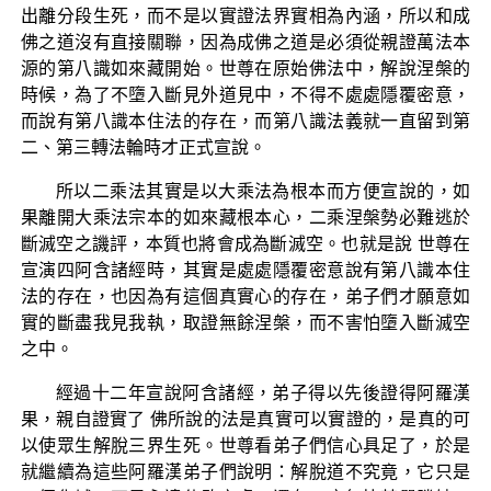
出離分段生死，而不是以實證法界實相為內涵，所以和成
佛之道沒有直接關聯，因為成佛之道是必須從親證萬法本
源的第八識如來藏開始。世尊在原始佛法中，解說涅槃的
時候，為了不墮入斷見外道見中，不得不處處隱覆密意，
而說有第八識本住法的存在，而第八識法義就一直留到第
二、第三轉法輪時才正式宣說。
所以二乘法其實是以大乘法為根本而方便宣說的，如
果離開大乘法宗本的如來藏根本心，二乘涅槃勢必難逃於
斷滅空之譏評，本質也將會成為斷滅空。也就是說 世尊在
宣演四阿含諸經時，其實是處處隱覆密意說有第八識本住
法的存在，也因為有這個真實心的存在，弟子們才願意如
實的斷盡我見我執，取證無餘涅槃，而不害怕墮入斷滅空
之中。
經過十二年宣說阿含諸經，弟子得以先後證得阿羅漢
果，親自證實了 佛所說的法是真實可以實證的，是真的可
以使眾生解脫三界生死。世尊看弟子們信心具足了，於是
就繼續為這些阿羅漢弟子們說明：解脫道不究竟，它只是