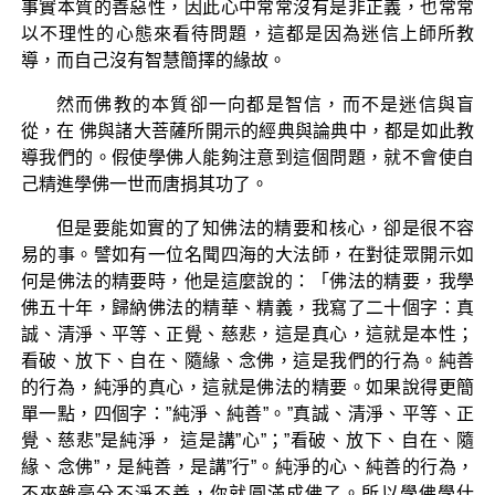
事實本質的善惡性，因此心中常常沒有是非正義，也常常
以不理性的心態來看待問題，這都是因為迷信上師所教
導，而自己沒有智慧簡擇的緣故。
然而佛教的本質卻一向都是智信，而不是迷信與盲
從，在 佛與諸大菩薩所開示的經典與論典中，都是如此教
導我們的。假使學佛人能夠注意到這個問題，就不會使自
己精進學佛一世而唐捐其功了。
但是要能如實的了知佛法的精要和核心，卻是很不容
易的事。譬如有一位名聞四海的大法師，在對徒眾開示如
何是佛法的精要時，他是這麼說的：「佛法的精要，我學
佛五十年，歸納佛法的精華、精義，我寫了二十個字：真
誠、清淨、平等、正覺、慈悲，這是真心，這就是本性；
看破、放下、自在、隨緣、念佛，這是我們的行為。純善
的行為，純淨的真心，這就是佛法的精要。如果說得更簡
單一點，四個字：”純淨、純善”。”真誠、清淨、平等、正
覺、慈悲”是純淨， 這是講”心”；”看破、放下、自在、隨
緣、念佛”，是純善，是講”行”。純淨的心、純善的行為，
不夾雜毫分不淨不善，你就圓滿成佛了。所以學佛學什