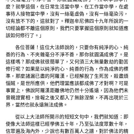
麼？就學這個，在日常生活當中學、在工作當中學，在處
事待人接物當中學，沒有一絲毫虛偽，沒有一絲毫染污，
沒有放不下的，這就對了。釋迦牟尼佛四十九年所說的一
切經論都不離這個原則，我們只要掌握這個原則就知道應
該如何修行了。」
各位菩薩！這位大法師說的，只要你有純淨的心、純
善的行為、不夾雜毫分不淨不善，那你就圓滿成佛了。是
這樣嗎？那成佛就很簡單了，又何須三大無量數劫的勤苦
修行呢？如果是以純淨的心、純善的行為，作為成佛的標
準，那麼諸漏已盡的阿羅漢，已經解脫了生死苦，殺盡煩
惱賊，是世所應供，他們理當應該都成佛了才對啊？可是
事實上，佛說阿羅漢距離佛地仍然十分遙遠，因為他們未
曾親證實相，捨報之後又都入了無餘涅槃，不再出現於三
界，當然也就永遠無法成佛。
從以上大法師所開示的短短文句中，我們就知道：即
使像大法師這樣已經學佛五十年，乃至弘法度眾數十年，
信眾遍及海內外，少說也有數百萬人之譜，對於佛法的精