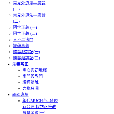
常見外道法—廣論
(一)
常見外道法—廣論
(二)
阿含正義 (一)
阿含正義 (二)
入不二法門
識蘊真義
勝鬘經講記(一)
勝鬘經講記(二)
法義辨正
明心與初地釋
宗門與教門
壇經辨訛
力挽狂瀾
訪談專欄
年代MUCH台--發現
新台灣 採訪正覺教
育基金會(一)