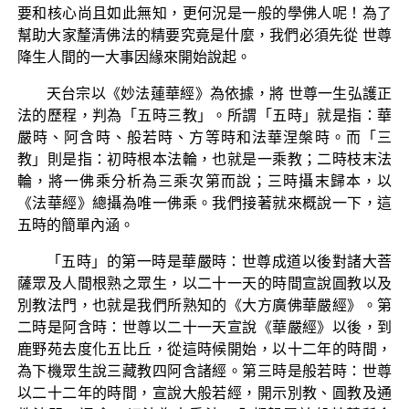
要和核心尚且如此無知，更何況是一般的學佛人呢！為了
幫助大家釐清佛法的精要究竟是什麼，我們必須先從 世尊
降生人間的一大事因緣來開始說起。
天台宗以《妙法蓮華經》為依據，將 世尊一生弘護正
法的歷程，判為「五時三教」。所謂「五時」就是指：華
嚴時、阿含時、般若時、方等時和法華涅槃時。而「三
教」則是指：初時根本法輪，也就是一乘教；二時枝末法
輪，將一佛乘分析為三乘次第而說；三時攝末歸本，以
《法華經》總攝為唯一佛乘。我們接著就來概說一下，這
五時的簡單內涵。
「五時」的第一時是華嚴時：世尊成道以後對諸大菩
薩眾及人間根熟之眾生，以二十一天的時間宣說圓教以及
別教法門，也就是我們所熟知的《大方廣佛華嚴經》。第
二時是阿含時：世尊以二十一天宣說《華嚴經》以後，到
鹿野苑去度化五比丘，從這時候開始，以十二年的時間，
為下機眾生說三藏教四阿含諸經。第三時是般若時：世尊
以二十二年的時間，宣說大般若經，開示別教、圓教及通