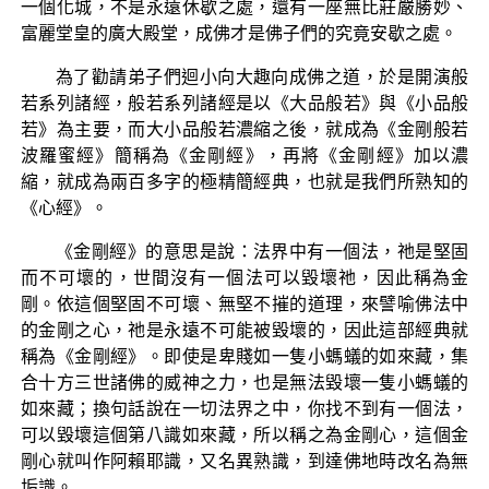
一個化城，不是永遠休歇之處，還有一座無比莊嚴勝妙、
富麗堂皇的廣大殿堂，成佛才是佛子們的究竟安歇之處。
為了勸請弟子們迴小向大趣向成佛之道，於是開演般
若系列諸經，般若系列諸經是以《大品般若》與《小品般
若》為主要，而大小品般若濃縮之後，就成為《金剛般若
波羅蜜經》簡稱為《金剛經》，再將《金剛經》加以濃
縮，就成為兩百多字的極精簡經典，也就是我們所熟知的
《心經》。
《金剛經》的意思是說：法界中有一個法，祂是堅固
而不可壞的，世間沒有一個法可以毀壞祂，因此稱為金
剛。依這個堅固不可壞、無堅不摧的道理，來譬喻佛法中
的金剛之心，祂是永遠不可能被毀壞的，因此這部經典就
稱為《金剛經》。即使是卑賤如一隻小螞蟻的如來藏，集
合十方三世諸佛的威神之力，也是無法毀壞一隻小螞蟻的
如來藏；換句話說在一切法界之中，你找不到有一個法，
可以毀壞這個第八識如來藏，所以稱之為金剛心，這個金
剛心就叫作阿賴耶識，又名異熟識，到達佛地時改名為無
垢識。