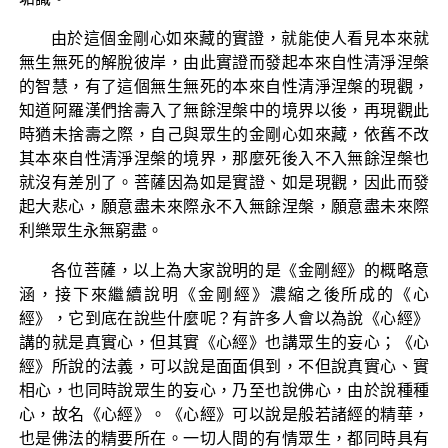
由於這個金剛心如來藏的實證，就能使人看見本來就
無生無死的解脫彼岸，由此實證而發起本來自性清淨涅槃
的智慧，有了這個無生無死的本來自性清淨涅槃的現觀，
知道阿羅漢們捨壽入了無餘涅槃中的境界以後，再現觀此
時猶未捨壽之際，自己與眾生的金剛心如來藏，依舊不改
其本來自性清淨涅槃的境界，那麼死後入不入無餘涅槃也
就沒有差別了。菩薩因為如是實證、如是現觀，因此而發
起大悲心，願意盡未來際永不入無餘涅槃，願意盡未來際
利樂眾生永無窮盡。
各位菩薩，以上為大家說明的是《金剛經》的概略意
涵，接下來繼續說明《金剛經》濃縮之後所成的《心
經》，它到底在說些什麼呢？有許多人會以為說《心經》
講的就是真實心，但其實《心經》也講眾生的妄心；《心
經》所說的法義，可以說是面面俱到，不但說真實心、實
相心，也同時說眾生的妄心，乃至也說佛心，由於說種種
心，故名《心經》。《心經》可以說是般若諸經的精華，
也是佛法的精要所在。一切人間的有情眾生，都同時具有