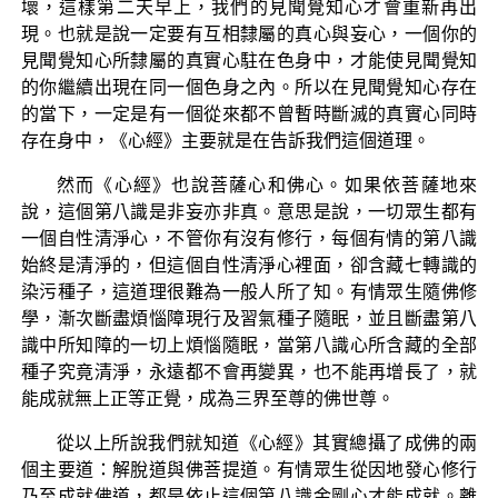
壞，這樣第二天早上，我們的見聞覺知心才會重新再出
現。也就是說一定要有互相隸屬的真心與妄心，一個你的
見聞覺知心所隸屬的真實心駐在色身中，才能使見聞覺知
的你繼續出現在同一個色身之內。所以在見聞覺知心存在
的當下，一定是有一個從來都不曾暫時斷滅的真實心同時
存在身中，《心經》主要就是在告訴我們這個道理。
然而《心經》也說菩薩心和佛心。如果依菩薩地來
說，這個第八識是非妄亦非真。意思是說，一切眾生都有
一個自性清淨心，不管你有沒有修行，每個有情的第八識
始終是清淨的，但這個自性清淨心裡面，卻含藏七轉識的
染污種子，這道理很難為一般人所了知。有情眾生隨佛修
學，漸次斷盡煩惱障現行及習氣種子隨眠，並且斷盡第八
識中所知障的一切上煩惱隨眠，當第八識心所含藏的全部
種子究竟清淨，永遠都不會再變異，也不能再增長了，就
能成就無上正等正覺，成為三界至尊的佛世尊。
從以上所說我們就知道《心經》其實總攝了成佛的兩
個主要道：解脫道與佛菩提道。有情眾生從因地發心修行
乃至成就佛道，都是依止這個第八識金剛心才能成就。離