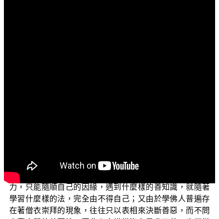
文字內容
各位菩薩：
阿彌陀佛！
歡迎您收看正覺教團的電視弘法節目，今天我們所要
探討的題目是：佛法的精要是什麼？世尊降生人間說法四
十九年，三藏十二部經浩如煙海，如果以人壽百歲來計
算，恐怕十世、百世、千世都學不完呢！因此一般學佛
人，在短短的一生當中，應該從何下手，才能契入佛法的
核心和精要呢？這樣的疑問，想必也是大多數佛子的共同
心聲。
但由於大部分佛子，未能具足善根、福德和擇法能
力，只能隨順自己的因緣，遇到什麼樣的善知識，就隨著
學習什麼樣的法，完全由不得自己；又由於學佛人普遍存
在著僧衣崇拜的現象，往往只以表相來決斷善惡，而不問