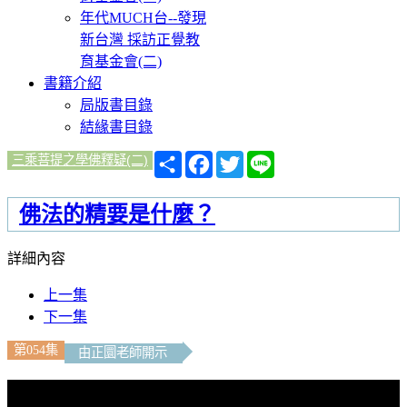
年代MUCH台--發現
新台灣 採訪正覺教
育基金會(二)
書籍介紹
局版書目錄
結緣書目錄
分
Facebook
Twitter
Line
三乘菩提之學佛釋疑(二)
享
佛法的精要是什麼？
詳細內容
上一集
下一集
第054集
由正圜老師開示