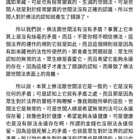
識如來藏，可是也有經常變異的、生滅的世間法。可是世
間人就是對於經常變異的世間法沒有正確的認識，所以世
間人對於佛法的認知就產生了錯誤了。
所以我們說，佛法跟世間法有沒有矛盾？事實上它本
質上是沒有絲毫的矛盾。而且，不管你相不相信佛法，這
個法界的運作的規則它就是如此，而且這個規則就是因為
有如來藏祂的法性所使然的。那會產生問題就是：眾生所
認知的無常的法，眾生總是喜愛它，而且希望它能夠永遠
的存在，因為這樣子才產生了錯誤的認知，而導致了佛法
跟世間法表面上的背離。
所以說，本質上佛法跟世間法它是一致的，它是沒有
任何的矛盾；可是認知上它就有矛盾之處，而且那是因為
眾生對於法界的實相不夠瞭解。像我剛剛所舉的這些，世
間法它是無常的，可是世間人總是希望無常的法可以永遠
保存著；就像他對於健康，希望能夠永遠健康，可是健康
也是沒有辦法永遠存在啊，所謂的金錢也沒辦法永遠保
留。因為這個見解上的矛盾，也就是眾生對於法界的認知
矛盾，所以說也產生對於佛法的認識也是錯誤的，所以也