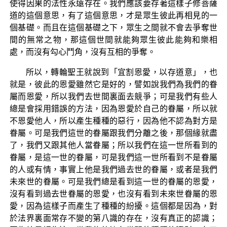
使得因果的法性永遠存在。我們應該要存著這樣子修菩薩
道的這個意思，有了這個意思，才是眾生彼此再相見的一
個基礎。而且在這個基礎之下，眾生之間就不會去爭奪世
間的無常之物，那這個世間就能夠眾生彼此能夠和樂相
處，而沒有勾心鬥角，沒有互相的爭奪。
所以，轉輪聖王就說到「宜割恩愛，以存道意」，也
就是，彼此的恩愛雖然它是好的，譬如說我們為我們的眷
屬而恩愛，所以我們去世間裏面去競爭；可是我們有些人
總是會採用錯誤的方法，因為恩愛於自己的眷屬，所以就
不恩愛他人，所以產生種種的惡行，因為他不認為對方是
眷屬。可是我們這世的眷屬跟我們分離之後，那個緣就盡
了，我們又跟其他人當眷屬；所以我們在這一世所看到的
眷屬，是這一世的眷屬，可是我們這一世所看到不是眷屬
的人或有情，事實上他是我們過去世的眷屬，或者是我們
未來世的眷屬。可是我們總是看到這一世的眷屬的恩愛，
沒有看到過去世眷屬的恩愛，也沒有看到未來世眷屬的恩
愛，因為這樣子而產生了種種的紛擾。這個都是因為，對
於法界裏面常存不變的第八識的存在，沒有真正的認識；