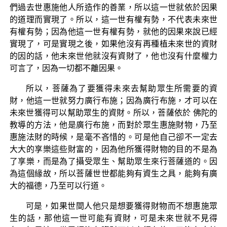
們過去世惠施他人所造作的善業，所以這一世就依於因果
的道理而實現了。所以，這一世有權有勢，不代表未來世
有權有勢；因為他這一世有權有勢，就他的因果來說已經
實現了，可是實現之後，如果他沒有再種植未來世的資財
的因的話，他未來世他就沒有資財了，他也沒有什麼權力
可言了，因為一切都不離因果。
所以，菩薩為了要獲得未來去幫助眾生所需要的資
財，他這一世就努力廣行布施；因為廣行布施，才可以在
未來世獲得可以幫助眾生的資財。所以，菩薩依於 佛陀的
教導的方法，他是廣行布施，而對於眾生惠施財物，乃至
惠施法財的時候，是毫不吝惜的。可是他自己卻不一定去
大大的享樂這些財富的，因為他所獲得財物的目的不是為
了享樂，而是為了攝受眾生、幫助眾生來行菩薩道的。因
為這個緣故，所以菩薩世世都能夠有資生之具，能夠有廣
大的福德，乃至可以行道。
可是，如果世間人他只是想要獲得財物而不想惠施眾
生的話，那他這一世可能有資財，可是未來世就不見得