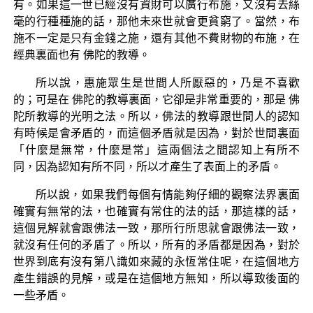
有。如果這一世已經沒有資財可以廣行布施，又沒有去絲
毫的行種種施的話，那他未來世就會更貧窮了。當然，布
施不一定是只有金錢之施，還有其他不費財物的布施，在
經典裏面也有 佛陀的教導。
所以說，惠施眾生是世間人所厭惡的，乃是不喜歡
的；可是在 佛陀的教導裏面，它卻是非常重要的，那是 佛
陀所教導的光明之法。所以，佛法的教導跟世間人的認知
有時候是會矛盾的，而這個矛盾就是因為，對於世間裏面
「什麼是無常，什麼是常」這兩個法之間認知上有所不
同，因為認知有所不同，所以才產生了表面上的矛盾。
所以說，如果我們每個有情能夠仔細的觀察法界裏面
確實有無常的法，也確實有常住的法的話，那這樣的話，
這個見解就會跟佛法一致，那所行所思就會跟佛法一致，
就沒有任何的矛盾了。所以，所有的矛盾都是因為，對於
世界到底有沒有第八識如來藏的永恆常住呢，在這個地方
產生錯誤的見解，或是在這個地方無知，所以導致後面的
一些矛盾。