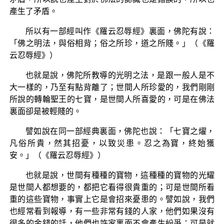
產生了矛盾。
所以有一部經叫作《羅云忍辱經》裏面，佛陀有說：
「佛之明法，與俗相背；俗之所珍，道之所賤。」（《羅
云忍辱經》）
也就是說，佛陀所教導的光明之法，是跟一般人是不
大一樣的，乃至有點背離了；世間人所珍愛的，我們剛剛
所說的轉輪聖王的七寶，是世間人所喜愛的，可是在佛法
裏面卻是被輕賤的。
譬如說在同一部經典裏面，佛陀也說：「七寶之燿，
凡俗所貴，然其招憂，以致災患。忍之為寶，終始獲
安。」（《羅云忍辱經》）
也就是說，世間有種種的寶物，這種種的寶物的光耀
是世間人都想要的，都把它看得很貴重的；可是世間所看
重的這些寶物，事實上它是會招來憂患的。譬如說，我們
也經常看到報導，有一些非常有錢的人家，他們如果沒有
很多的金錢的話，他們也許家裏面不會產生紛爭；可是就