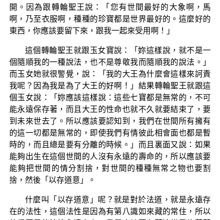
開。因為跟轉輪聖王說：「您有世間最好的大象啊，馬
啊，乃至衣服啊，種種的珍寶都是世界最好的。這麼好的
東西，你應該要留下來，跟我一起來受用啊！」
這個轉輪聖王就跟玉女寶說：「妳這樣說，就不是一
個隨順我的一種說法，也不是尊敬我而隨順我的說法。」
而玉女她就很警覺，說：「我的大王為什麼會這樣來訶責
我呢？因為我是為了大王的好啊！」結果轉輪聖王就跟這
個玉女說：「妳應該這樣說：這些七寶都是無常的，不可
能永遠保存著，而且大王的性命也就不久就要結束了，要
到未來世去了。所以應該要認知到，我們在世間所有擁有
的這一切都是無常的，即使我們有情彼此相會面也都是暫
時的，而且總是要有分離的時候。」而且裏面又說：如果
能夠出生在這個世間的人沒有永遠的壽命的，所以應該要
能夠把世間的情分割捨，對世間的種種無常之物也要割
捨，然後「以存道意」。
什麼叫「以存道意」呢？就是對於法道，就是永遠存
在的法性，這個法性是因為有第八識如來藏的常住，所以