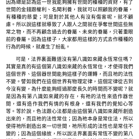
因為總是認為這一世我能夠擁有世間的種種的資財，有了
世間的金錢跟權利、名聞利養，我就可以照顧我的眷屬，
有種種的慈愛；可是對於其他人有沒有傷害呢，就不顧
慮。所以說這樣就導致了人跟人之間就在爭奪世間這些無
常之物，而不再顧念過去的眷屬、未來的眷屬，只著重眼
前的眷屬。因為這樣子，大家都用這樣的方式去作種種的
行為的時候，就產生了紛亂。
可是，法界裏面難道沒有第八識如來藏永恆常住嗎？
其實是真的有這個第八識如來藏的永恆常住，才使得我們
這個世界、這個器世間能夠這樣子的運轉，而且祂的法性
不變。譬如我們在這個世界有物理定律，這個定律從古到
今沒有變，為什麼能夠經過那麼長久的時間而不變呢？就
是因為有第八識如來藏的存在，有祂的法性來造作器世
間，還有造作我們有情的有根身，還有我們的覺知心等
等。等於說，色法跟心法都是由這個第八識如來藏所創造
出來的，而且祂的法性常住；因為祂本身是常住法，所以
使得祂所創造出來一切世間，祂所形成的法性也是常住不
變的；因為這個緣故，所以說法界裏面有常恆不變的第八