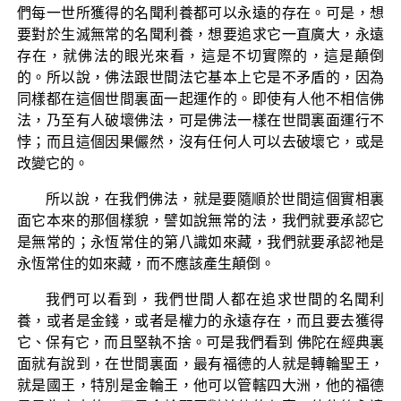
們每一世所獲得的名聞利養都可以永遠的存在。可是，想
要對於生滅無常的名聞利養，想要追求它一直廣大，永遠
存在，就佛法的眼光來看，這是不切實際的，這是顛倒
的。所以說，佛法跟世間法它基本上它是不矛盾的，因為
同樣都在這個世間裏面一起運作的。即使有人他不相信佛
法，乃至有人破壞佛法，可是佛法一樣在世間裏面運行不
悖；而且這個因果儼然，沒有任何人可以去破壞它，或是
改變它的。
所以說，在我們佛法，就是要隨順於世間這個實相裏
面它本來的那個樣貌，譬如說無常的法，我們就要承認它
是無常的；永恆常住的第八識如來藏，我們就要承認祂是
永恆常住的如來藏，而不應該產生顛倒。
我們可以看到，我們世間人都在追求世間的名聞利
養，或者是金錢，或者是權力的永遠存在，而且要去獲得
它、保有它，而且堅執不捨。可是我們看到 佛陀在經典裏
面就有說到，在世間裏面，最有福德的人就是轉輪聖王，
就是國王，特別是金輪王，他可以管轄四大洲，他的福德