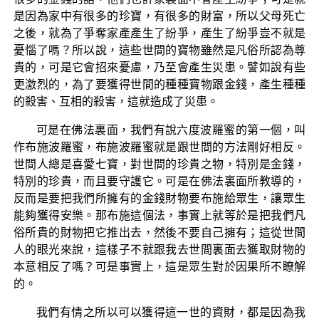
是因為家中有很多的珍寶，有很多的財富，所以父母死亡
之後，就為了爭奪家產產生了紛爭，產生了紛爭豈不就是
憂惱了嗎？所以說，這些世間的寶物雖然是凡俗所認為尊
貴的，可是它會招來憂慮，乃至會產生災患。譬如說有些
更激烈的，為了要獲得世間的種種寶物跟金錢，產生種種
的殺害、互相的殺害，這就造成了災患。
可是在佛法裏面，我們有說六度波羅蜜的第一個，叫
作布施波羅蜜，布施波羅蜜就是跟世間的方法剛好相反。
世間人總是喜愛七寶，對世間的珍貴之物，特別是金錢，
特別的珍貴，而且要守護它。可是在佛法裏面所教導的，
反而是要把我們所擁有的金錢財物要布施給眾生，讓眾生
能夠獲得安樂。那布施這個法，事實上就等於是把我們凡
俗所貴的財物把它推出去，然後不要自己擁有；這從世間
人的眼光來說，這樣子不就跟我去世間裏面去獲取財物的
本意相反了嗎？可是事實上，這是眾生對於因果所不瞭解
的。
我們有情之所以可以獲得這一世的資財，都是因為我