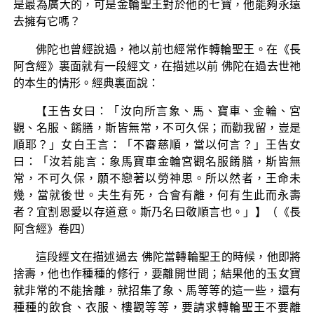
是最為廣大的，可是金輪聖王對於他的七寶，他能夠永遠
去擁有它嗎？
佛陀也曾經說過，祂以前也經常作轉輪聖王。在《長
阿含經》裏面就有一段經文，在描述以前 佛陀在過去世祂
的本生的情形。經典裏面說：
【王告女曰：「汝向所言象、馬、寶車、金輪、宮
觀、名服、餚膳，斯皆無常，不可久保；而勸我留，豈是
順耶？」女白王言：「不審慈順，當以何言？」王告女
曰：「汝若能言：象馬寶車金輪宮觀名服餚膳，斯皆無
常，不可久保，願不戀著以勞神思。所以然者，王命未
幾，當就後世。夫生有死，合會有離，何有生此而永壽
者？宜割恩愛以存道意。斯乃名曰敬順言也。」】（《長
阿含經》卷四）
這段經文在描述過去 佛陀當轉輪聖王的時候，他即將
捨壽，他也作種種的修行，要離開世間；結果他的玉女寶
就非常的不能捨離，就招集了象、馬等等的這一些，還有
種種的飲食、衣服、樓觀等等，要請求轉輪聖王不要離