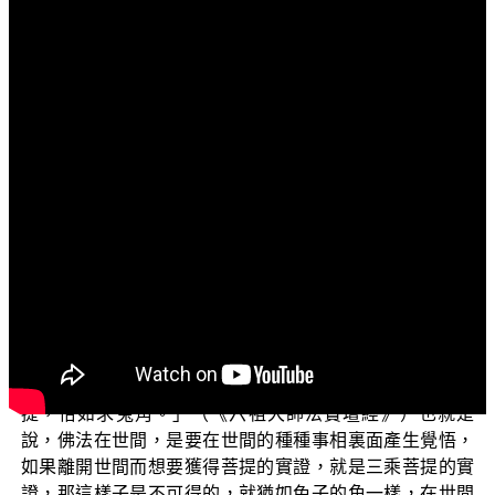
文字內容
各位菩薩：
阿彌陀佛！
今天我們所要探討的題目是：佛法跟世法是否矛盾？
有人說：「佛法不離世法，佛法也不壞世法。」這是
沒有錯的，也就是說，佛法它本來就在我們的世間裏面，
跟我們的世間法同時並行的；只是我們常常對於佛法的認
知跟對於世間法的認知，常常會有一些認識不清的地方。
譬如說在《六祖壇經》裏面，六祖慧能大師他就有這
樣的開示，他說：「佛法在世間，不離世間覺；離世覓菩
提，恰如求兔角。」（《六祖大師法寶壇經》）也就是
說，佛法在世間，是要在世間的種種事相裏面產生覺悟，
如果離開世間而想要獲得菩提的實證，就是三乘菩提的實
證，那這樣子是不可得的，就猶如兔子的角一樣，在世間