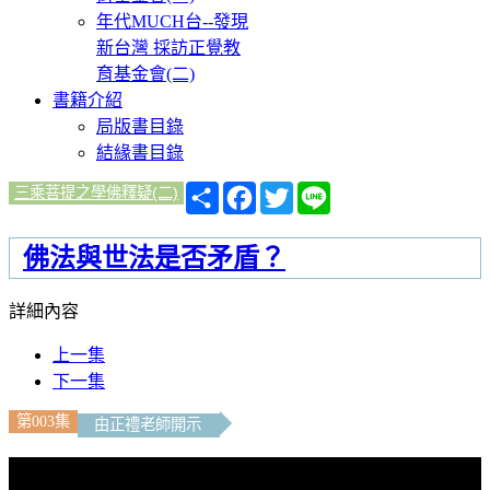
年代MUCH台--發現
新台灣 採訪正覺教
育基金會(二)
書籍介紹
局版書目錄
結緣書目錄
分
Facebook
Twitter
Line
三乘菩提之學佛釋疑(二)
享
佛法與世法是否矛盾？
詳細內容
上一集
下一集
第003集
由正禮老師開示