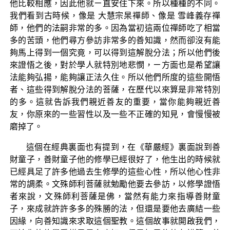
他比較相應，因此他就ㄧ直安住下來。所以種種的不同。
我們看到古時候，像是 大慧宗杲禪師、像是 雪峰義存禪
師，他們的法嗣非常的多。因為當初這兩位禪師吃了相當
多的苦頭，他們尋方參訪非常多的善知識，然而卻沒有能
夠馬上得到一個究竟，可以得到這解脫分法；所以他們後
來證悟之後，對於學人就特別地悲憫，ㄧ方面也是希望讓
法能夠弘揚，能夠讓正法久住。所以他們所度的這些開悟
者、這些得到解脫分法的菩薩，在歷代以來算是非常特別
的多。這就告訴我們親近善友的重要，當你能夠親近善
友，你原來的一些習性以及一些不正確的知見，會慢慢被
磨掉了。
這個在經典裏面也有提到，在《華嚴經》裏面說到善
財童子，善財童子他的修學已經很好了，他生出的時候就
已經具足了許多他過去生修學的這些心性，所以他心性非
常的調柔。文殊師利菩薩就勉勵他要去參訪，以修學證悟
者來說，文殊師利菩薩是佛，當然有能力來指導善財童
子，來成就許許多多的殊勝的法，但還是要他去廣結一些
因緣，向善知識來求取這個聖教。這個故事就開啟我們，