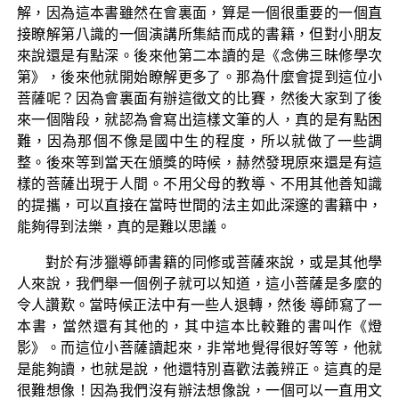
解，因為這本書雖然在會裏面，算是一個很重要的一個直
接瞭解第八識的一個演講所集結而成的書籍，但對小朋友
來說還是有點深。後來他第二本讀的是《念佛三昧修學次
第》，後來他就開始瞭解更多了。那為什麼會提到這位小
菩薩呢？因為會裏面有辦這徵文的比賽，然後大家到了後
來一個階段，就認為會寫出這樣文筆的人，真的是有點困
難，因為那個不像是國中生的程度，所以就做了一些調
整。後來等到當天在頒獎的時候，赫然發現原來還是有這
樣的菩薩出現于人間。不用父母的教導、不用其他善知識
的提攜，可以直接在當時世間的法主如此深邃的書籍中，
能夠得到法樂，真的是難以思議。
對於有涉獵導師書籍的同修或菩薩來說，或是其他學
人來說，我們舉一個例子就可以知道，這小菩薩是多麼的
令人讚歎。當時候正法中有一些人退轉，然後 導師寫了一
本書，當然還有其他的，其中這本比較難的書叫作《燈
影》。而這位小菩薩讀起來，非常地覺得很好等等，他就
是能夠讀，也就是說，他還特別喜歡法義辨正。這真的是
很難想像！因為我們沒有辦法想像說，一個可以一直用文