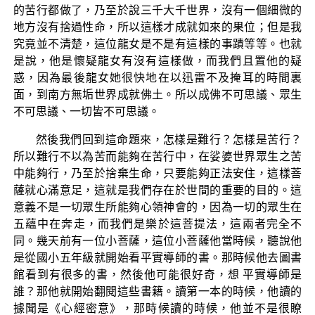
的苦行都做了，乃至於說三千大千世界，沒有一個細微的
地方沒有捨過性命，所以這樣才成就如來的果位；但是我
究竟並不清楚，這位龍女是不是有這樣的事蹟等等。也就
是說，他是懷疑龍女有沒有這樣做，而我們且置他的疑
惑，因為最後龍女她很快地在以迅雷不及掩耳的時間裏
面，到南方無垢世界成就佛土。所以成佛不可思議、眾生
不可思議、一切皆不可思議。
然後我們回到這命題來，怎樣是難行？怎樣是苦行？
所以難行不以為苦而能夠在苦行中，在娑婆世界眾生之苦
中能夠行，乃至於捨棄生命，只要能夠正法安住，這樣菩
薩就心滿意足，這就是我們存在於世間的重要的目的。這
意義不是一切眾生所能夠心領神會的，因為一切的眾生在
五蘊中在奔走，而我們是樂於這菩提法，這兩者完全不
同。幾天前有一位小菩薩，這位小菩薩他當時候，聽說他
是從國小五年級就開始看平實導師的書。那時候他去圖書
館看到有很多的書，然後他可能很好奇，想 平實導師是
誰？那他就開始翻閱這些書籍。讀第一本的時候，他讀的
據聞是《心經密意》，那時候讀的時候，他並不是很瞭