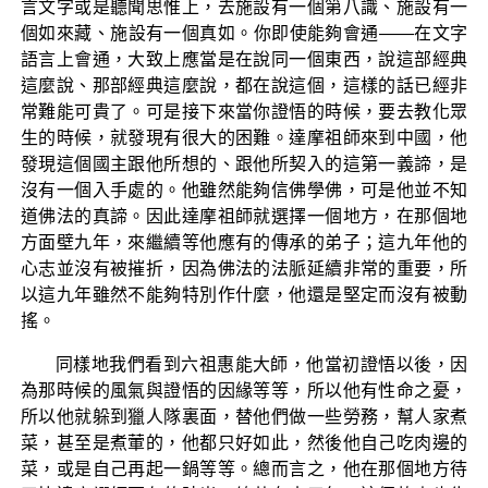
言文字或是聽聞思惟上，去施設有一個第八識、施設有一
個如來藏、施設有一個真如。你即使能夠會通——在文字
語言上會通，大致上應當是在說同一個東西，說這部經典
這麼說、那部經典這麼說，都在說這個，這樣的話已經非
常難能可貴了。可是接下來當你證悟的時候，要去教化眾
生的時候，就發現有很大的困難。達摩祖師來到中國，他
發現這個國主跟他所想的、跟他所契入的這第一義諦，是
沒有一個入手處的。他雖然能夠信佛學佛，可是他並不知
道佛法的真諦。因此達摩祖師就選擇一個地方，在那個地
方面壁九年，來繼續等他應有的傳承的弟子；這九年他的
心志並沒有被摧折，因為佛法的法脈延續非常的重要，所
以這九年雖然不能夠特別作什麼，他還是堅定而沒有被動
搖。
同樣地我們看到六祖惠能大師，他當初證悟以後，因
為那時候的風氣與證悟的因緣等等，所以他有性命之憂，
所以他就躲到獵人隊裏面，替他們做一些勞務，幫人家煮
菜，甚至是煮葷的，他都只好如此，然後他自己吃肉邊的
菜，或是自己再起一鍋等等。總而言之，他在那個地方待