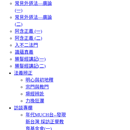
常見外道法—廣論
(一)
常見外道法—廣論
(二)
阿含正義 (一)
阿含正義 (二)
入不二法門
識蘊真義
勝鬘經講記(一)
勝鬘經講記(二)
法義辨正
明心與初地釋
宗門與教門
壇經辨訛
力挽狂瀾
訪談專欄
年代MUCH台--發現
新台灣 採訪正覺教
育基金會(一)