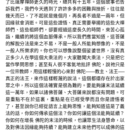
了比達摩禪師更久的時光，總共有十五年。這個故事也告
訴我們，我們今天遇到了許許多多的困難與挫折，往往是
幾天而已，了不起就是幾個月，再長者不過是一兩年，但
因緣就會消逝。可是這些證悟、真正需要舉揚的這些大禪
師們、這些祖師們，卻要經過這麼長久的時間，來苦心孤
詣，繼續的將這個血脈傳承。所以我們應當知道，這菩薩
的解脫分法是來之不易，不是一般人所能夠想像的，不是
一般人所樂求的。你也可以想像說整個娑婆世界，沒有真
正多少人在學這個大乘法的。大家聽聞大乘法，只是把它
當作學問思想；甚至有人很不客氣地批評 佛陀，說祂只是
一位宗教師，用這樣輕慢的心來對 佛陀——教主、法王──
真正的法王，來作這樣輕蔑的說法。這個都還存在於出家
眾之中，所以這個法確實是很為難的。要能夠讓末法延續
這一萬年，如果以諸佛菩薩、大菩薩來說都沒有問題。可
是重點不在於這裏，重點是在已經受學而且你是證悟者
了，甚至說你已經從語言上能夠思惟，能夠知道這是了義
法的話，你如何傳承這個法？你如何讓這個法能夠延續？
你如何在增長 佛陀的末法的時候，也讓眾生法身慧命，以
及對佛法因緣能夠持續？能夠建立未來他們可以成佛的這