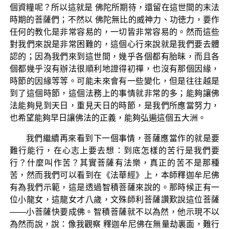
個資糧呢？所以這就是 佛陀所期待，還留在這世間的末法
時期的菩薩們；不然以 佛陀無比的威神力、功徳力，要作
任何的教化是非常容易的，一切皆非常容易的。然而這些
對我們來說是非常困難的，這個心行來說就是我們要去體
認的；因為我們來到這世間，幾乎各個都有胎昧，而且各
個都幾乎沒有辦法很順利地證得初禪，也沒有那個因緣，
時節的因緣等等。可能未來會有一些變化，但是往往越是
到了這個時節，這個法務上的事情就非常的多；能夠讓佛
法能夠見到天日，重見天日的時節，是我們所應當努力，
也希望能夠早日讓佛法的正義，能夠弘遍這個五大洲。
我們繼續再來看到下一個事情，菩薩應當作的就是要
難行能行，在心志上要去想：到底怎樣的苦行是我們要
行？什麼叫作苦？其實菩薩有法樂，真正的苦不是那種
苦，然而我們可以看到在《法華經》上，本師釋迦牟尼佛
有為我們示範，這是透過智積菩薩來說的。那時候正有一
位小龍女，這龍女才八歲，文殊師利菩薩讚歎說這位菩薩
——小菩薩快要成佛。智積菩薩就不以為然，他示現不以
為然而說，說：像我觀察 釋迦牟尼佛在無量劫裏面，難行