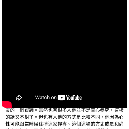
文字內容
各位菩薩：
阿彌陀佛！
我們今天繼續講這菩提法，就是繼續要求於這菩提，
還有哪些事情？其中第一個，我們要說的是要親近善友，
對於善知識他所具備的福德威德，更重要的是他的知見。
從古時候來說，禪宗的修學就是充滿了戲劇性，往往
有許多人他沒有辦法在一個大禪師──真正證悟禪師底下能
夠走出來。因此他們就繼續行腳參方，從這地方到另外一
個地方，繼續去參訪；而每到一個地方，他們也都會獲得
不一樣的知見，或是說不一樣的體會，這個就是要親近善
友的一個實踐。當然也有很多人他並不是真心參究，這樣
的話又不對了。但也有人他的方式是比較不同，他因為心
性可能跟當時候住持這家禪寺、這個道場的方丈或是和尚