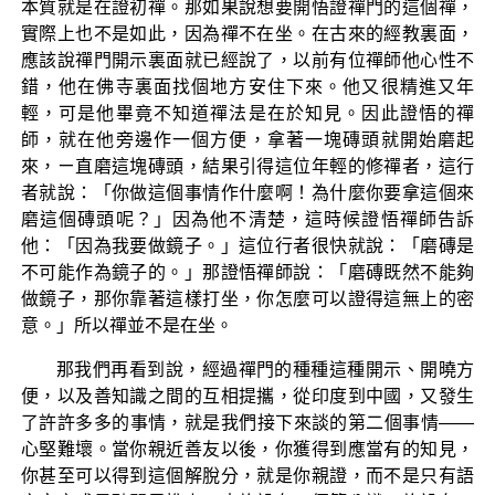
本質就是在證初禪。那如果說想要開悟證禪門的這個禪，
實際上也不是如此，因為禪不在坐。在古來的經教裏面，
應該說禪門開示裏面就已經說了，以前有位禪師他心性不
錯，他在佛寺裏面找個地方安住下來。他又很精進又年
輕，可是他畢竟不知道禪法是在於知見。因此證悟的禪
師，就在他旁邊作一個方便，拿著一塊磚頭就開始磨起
來，ㄧ直磨這塊磚頭，結果引得這位年輕的修禪者，這行
者就說：「你做這個事情作什麼啊！為什麼你要拿這個來
磨這個磚頭呢？」因為他不清楚，這時候證悟禪師告訴
他：「因為我要做鏡子。」這位行者很快就說：「磨磚是
不可能作為鏡子的。」那證悟禪師說：「磨磚既然不能夠
做鏡子，那你靠著這樣打坐，你怎麼可以證得這無上的密
意。」所以禪並不是在坐。
那我們再看到說，經過禪門的種種這種開示、開曉方
便，以及善知識之間的互相提攜，從印度到中國，又發生
了許許多多的事情，就是我們接下來談的第二個事情——
心堅難壞。當你親近善友以後，你獲得到應當有的知見，
你甚至可以得到這個解脫分，就是你親證，而不是只有語