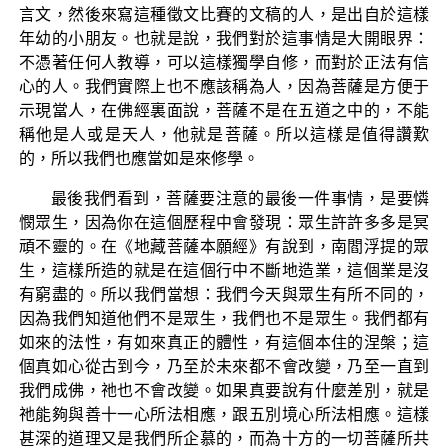
言文，然後來寫這種徵文比賽的文稿的人，是出自於這樣
年幼的小朋友。也就是說，我們對於這事情是大開眼界：
不憑著任何人教導，可以這樣獨學自修，而對於正法有信
心的人。我們實際上也不應該稱為人，因為菩薩是方便于
示現當人，在佛經裏面說，菩薩不是在五道之中的，不能
稱他是人或是天人，他就是菩薩。所以這樣是值得讚歎
的，所以我們也應當如是來修學。
最後我們看到，菩薩要注意的最後一件事情，是要憐
憫眾生，因為你在這個歷程中會發現：眾生許許多多是冥
頑不靈的。在《地藏菩薩本願經》有說到，南閻浮提的眾
生，這樣所造的就是在這個行中不斷地造業，這個業是沒
有窮盡的。所以我們當想：我們今天與眾生有所不同的，
因為我們知道他們不是眾生，我們也不是眾生。我們都有
如來的法性，有如來真正的體性，有這個本住的涅槃；這
個真如心從古到今，乃至於未來都不會改變，乃至一直到
我們成佛，祂也不會改變。如果真要說有什麼差別，就是
祂能夠與善十一心所法相應，跟五別境心所法相應。這樣
甚深的道理又是我們所企慕的，而為十方的一切菩薩所共