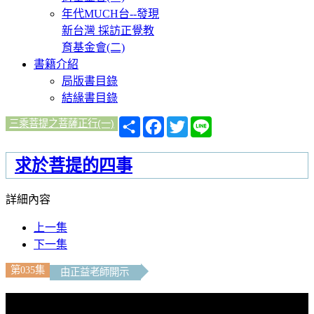
年代MUCH台--發現
新台灣 採訪正覺教
育基金會(二)
書籍介紹
局版書目錄
結緣書目錄
分
Facebook
Twitter
Line
三乘菩提之菩薩正行(一)
享
求於菩提的四事
詳細內容
上一集
下一集
第035集
由正益老師開示