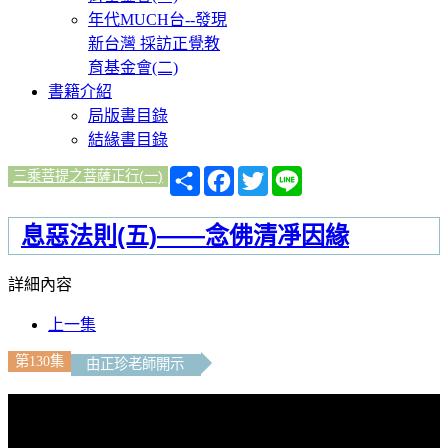
年代MUCH台--發現
新台灣 採訪正覺教
育基金會(二)
書籍介紹
局版書目錄
結緣書目錄
分
Facebook
Twitter
Line
三乘菩提之菩薩正行(一)
享
息惡法則(五)——念佛清凈因緣
詳細內容
上一集
第130集
由正珍老師開示