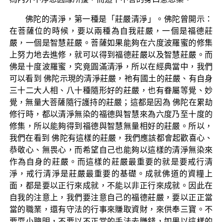
佛陀的清淨，第一種是「莊嚴清淨」。佛陀曾開示：
在菩薩位的時候，要以兩種為自我莊嚴，一個是福德莊
嚴，一個是智慧莊嚴。菩薩如果能夠在六度波羅蜜的修集
上努力地去進修，就可以得到福德莊嚴以及智慧莊嚴。而
佛是十度波羅蜜，究竟圓滿清淨，所以在經典當中，我們
可以看到 佛陀示現的清淨莊嚴，祂有國土的莊嚴、有自身
三十二大人相、八十種隨形好的莊嚴，也有眷屬等覺、妙
覺，無量大菩薩隨行護持的莊嚴；這都是因為 佛陀在累劫
修行時，都以清淨無染的福德與智慧來為六度乃至十度的
修集，所以能夠得到福德與智慧無量相好的莊嚴。所以，
我們在看到 佛陀有這樣的莊嚴，我們應該都會起歡喜心、
恭敬心、無畏心，而希望自己也能夠以這樣的清淨無染來
作為自身的莊嚴。而這樣的莊嚴最重要的就是要戒行清
淨，戒行清淨是莊嚴最重要的基礎。成就佛道的資糧上
面，都是要以正行來成就，不能以非正行來成就。因此在
自我的注意上，我們要注意自己的福德莊嚴，要以正正當
當的職業，還有守法的行事來賺取資財，來供奉三寶。不
要耍小聰明，不要以不正當的手法去賺錢，如果以這樣的