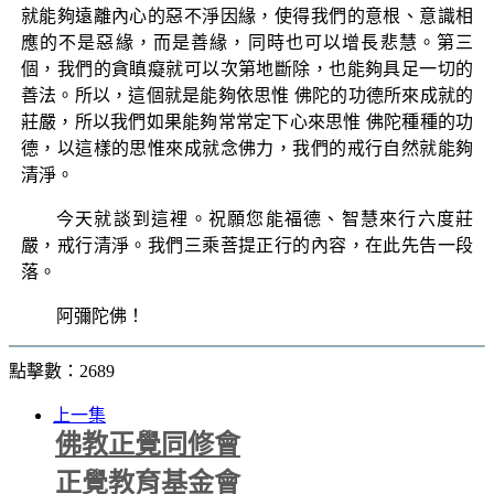
就能夠遠離內心的惡不淨因緣，使得我們的意根、意識相
應的不是惡緣，而是善緣，同時也可以增長悲慧。第三
個，我們的貪瞋癡就可以次第地斷除，也能夠具足一切的
善法。所以，這個就是能夠依思惟 佛陀的功德所來成就的
莊嚴，所以我們如果能夠常常定下心來思惟 佛陀種種的功
德，以這樣的思惟來成就念佛力，我們的戒行自然就能夠
清淨。
今天就談到這裡。祝願您能福德、智慧來行六度莊
嚴，戒行清淨。我們三乘菩提正行的內容，在此先告一段
落。
阿彌陀佛！
點擊數：2689
上一集
佛教正覺同修會
正覺教育基金會