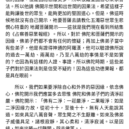
法。所以他請 佛開示世間和出世間的因果法，希望這樣子
能夠讓後世的眾生，能夠更加的堅固道心。但是，佛這時
候祂就沒有自己開示，祂要菩薩去請教化五濁惡世眾生悲
憫心特重的 地藏菩薩開示——這就是我們現在看到所結集
的《占察善惡業報經》。所以，對於 佛陀和菩薩們開示的
因緣，佛弟子們都不會有任何的懷疑；再加上佛弟子當中
有些弟子，他是有證得神通的阿羅漢，他可以驗證佛所說
的過去一萬劫、兩萬劫，乃至八萬劫的事情是不是如實
的？也因為有這樣的人證、事證，所以佛陀時期，這些弟
子們對於因果法則是信受不疑的！因為這些功德果報，都
是具在眼前。
所以，我們如果要淨除自心和外界的惡因緣，依念佛
心，佛陀開示我們應當多去思惟 佛陀和佛弟子們的清淨莊
嚴。佛陀開示：「佛有二淨：一莊嚴淨，二果報淨：如是
二淨因緣力故，從初十十，至後十十，無有人天能說其
過。如來具足八萬音聲，眾生聞之不生厭離。如來及佛弟
子威儀具足，諸根寂靜，其心柔和，清淨寂滅。以是因
緣，如來出勝一切聲聞、辟支佛等。」