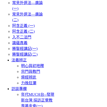
常見外道法—廣論
(一)
常見外道法—廣論
(二)
阿含正義 (一)
阿含正義 (二)
入不二法門
識蘊真義
勝鬘經講記(一)
勝鬘經講記(二)
法義辨正
明心與初地釋
宗門與教門
壇經辨訛
力挽狂瀾
訪談專欄
年代MUCH台--發現
新台灣 採訪正覺教
育基金會(一)