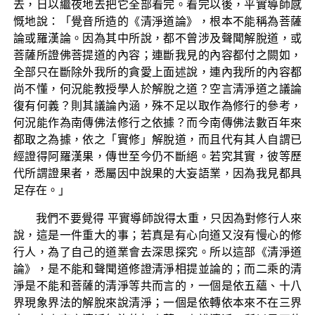
去，日以繼夜地去把它全部看完。看完以後，平實導師感
慨地說：「覺音所造的《清淨道論》，根本不能稱為菩薩
論或羅漢論。因為其中所說，都不曾涉及聲聞解脫道，或
菩薩所證佛菩提道的內容；連斷我見的內容都付之闕如，
全部只在斷除外我所的貪愛上面述說，連內我所的內容都
尚不懂，何況能教授學人於解脫之道？空言清淨道之議論
復有何義？則其議論內涵，殊不足以取作為修行的參考，
何況能作為南傳佛法修行之依據？而今南傳佛法數百年來
都取之為據，依之「實修」解脫道，而且代有其人自謂已
經證得阿羅漢果，傳世至今仍不斷絕。若究其實，彼等歷
代所謂證果者，悉屬因中說果的大妄語業，因為我見都具
足存在。」
我們不要覺得 平實導師說得太重，只因為對修行人來
說，這是一件重大的事；若真是有心向道又沒有慢心的修
行人，為了自己的道業會去深思探究。所以這部《清淨道
論》，是不能和聲聞道修證清淨相提並論的；而二乘的清
淨是不能和菩薩的清淨等共而言的，一個是依五蘊、十八
界現象界法的解脫來說清淨；一個是依轉依本來不在三界