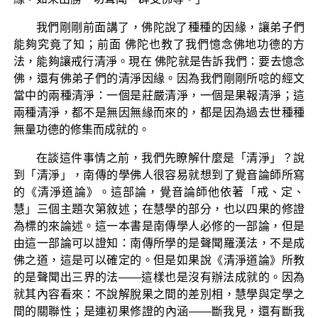
我們剛剛前面講了，佛陀說了種種的因緣，讓弟子們
能夠究竟了知；前面 佛陀也教了我們憶念佛地功德的方
法，能夠讓戒行清淨。現在 佛陀就是告訴我們：要去憶念
佛，還有佛弟子們的清淨因緣。因為我們剛剛所唸的經文
當中的兩種清淨：一個是莊嚴清淨，一個是果報清淨；這
兩種清淨，都不是無因無緣而來的，都是因為過去世種種
無量功德的修集而成就的。
在談這件事情之前，我們先瞭解什麼是「清淨」？說
到「清淨」，南傳的學佛人很容易就想到了覺音論師所寫
的《清淨道論》。這部論，覺音論師他依著「戒、定、
慧」三個主題次第敘述；在慧學的部分，也以四果的修證
為標的來論述。這一本書是南傳學人必修的一部論，但是
由這一部論可以證知：南傳所學的是聲聞羅漢法，不是成
佛之道，這是可以確定的。但是如果說《清淨道論》所教
的是聲聞出三界的法——這樣也是沒有辦法成就的。因為
就其內容看來：不說解脫果之間的差別相，慧學與定學之
間的關聯性；是連初果修證的內涵——斷我見，還有斷我