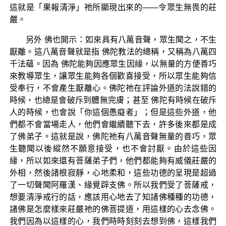
這就是「果報清淨」祂所顯現出來的——令眾生無畏的莊
嚴。
另外 佛也開示：如來具有八萬音聲，眾生聞之，不生
厭離。這八萬音聲就是指 佛陀教法的總稱，又稱為八萬四
千法蘊。因為 佛陀能夠因應眾生因緣，以無量的方便善巧
來教導眾生，讓眾生能夠各個歡喜接受，所以眾生能夠信
受奉行，不會產生厭離心。佛陀祂在評論外道的法說錯的
時候，也總是會破斥到體無完膚；甚至 佛陀有時候在破斥
人的時候，也會說「你這個愚癡者」；但是這些外道，他
們都不會當場走人，他們會繼續聽下去，許多後來都是成
了佛弟子。這就是說，佛陀祂有八萬音聲無量的善巧，眾
生聽聞以後縱然不願意接受，也不會討厭。由於這些因
緣，所以如來還有菩薩弟子們，他們都能夠有威儀莊嚴的
外相，然後諸根寂靜，心地柔和，這些功德的呈現是超過
了一切聲聞阿羅漢、緣覺辟支佛。所以我們受了菩薩戒，
想要清淨戒行的話，應該用心地去了知諸佛種種的功德，
諸佛是怎麼樣來莊嚴祂的佛菩提道，用這樣的心去念佛。
我們因為以這樣的心，我們時時刻刻去想到佛，這樣我們