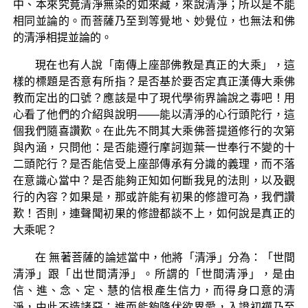
中、本來究竟清淨無染的如來藏，來說清淨；所以是不能
相同並論的。而菩薩乃至到等覺地、妙覺位，也無法和佛
的清淨相提並論的。
現在也有人說「南傳上座部佛教是真正的大乘」，這
樣的標題是否意有所指？是否基於要否定真正漢傳大乘佛
教而定出的口號？應該是中了現代學術界論說之毒吧！用
心看了他們的介紹與說明——能以清淨的心行頭陀行，這
個我們隨喜讚歎。在此先不問其大乘佛菩提道修行的次第
與內涵，只問他：是否能遵行摩訶迦葉一世奉行不變的十
二頭陀行？是否能信受上座部傳承有分識的義理，而不落
在意識心當中？是否能夠正知如何斷我見的法則，以及觀
行的內容？如果是，那或許能有初果的修證可為，我們讚
歎！否則，連聲聞初果的修證都談不上，如何說是真正的
大乘呢？
在 無著菩薩的論述當中，他將「清淨」分為：「世間
清淨」跟「出世間清淨」。所謂的「世間清淨」，是由
信、進、念、定、慧的信根產生信力，而得身口意的清
淨，由此不造諸惡；進而能夠降伏欲界愛，入證初禪乃至