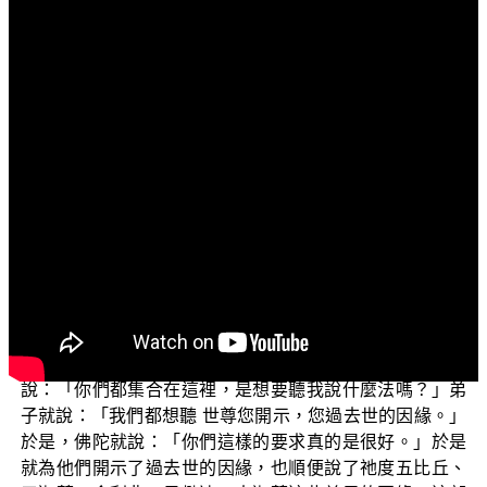
文字內容
各位菩薩：
阿彌陀佛！
歡迎大家收看「三乘菩提之菩薩正行」。今天要和大
家略談的題目是：「息惡法則（五）—念佛清淨因緣」。
佛陀對善惡果報之間的因緣關係，隨著人與事的發
生，不斷地開示著，依著說自己的因緣，或者也有依著說
弟子的因緣，或者也有說眾生的因緣。我們來舉一個例子
來說：有一次，佛陀祂看到弟子們，大家午餐以後漱過
口，結果一起都到講堂去聚集，在那邊討論著。佛陀本來
在靜坐，祂聽到了聲音，就從座位起來走到講堂，問他們
說：「你們都集合在這裡，是想要聽我說什麼法嗎？」弟
子就說：「我們都想聽 世尊您開示，您過去世的因緣。」
於是，佛陀就說：「你們這樣的要求真的是很好。」於是
就為他們開示了過去世的因緣，也順便說了祂度五比丘、