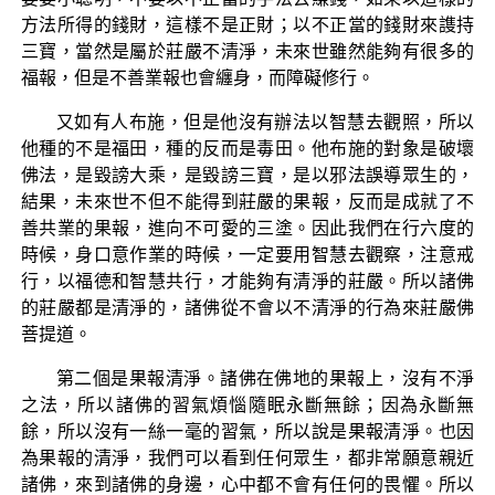
方法所得的錢財，這樣不是正財；以不正當的錢財來謢持
三寶，當然是屬於莊嚴不清淨，未來世雖然能夠有很多的
福報，但是不善業報也會纏身，而障礙修行。
又如有人布施，但是他沒有辦法以智慧去觀照，所以
他種的不是福田，種的反而是毒田。他布施的對象是破壞
佛法，是毀謗大乘，是毀謗三寶，是以邪法誤導眾生的，
結果，未來世不但不能得到莊嚴的果報，反而是成就了不
善共業的果報，進向不可愛的三塗。因此我們在行六度的
時候，身口意作業的時候，一定要用智慧去觀察，注意戒
行，以福德和智慧共行，才能夠有清淨的莊嚴。所以諸佛
的莊嚴都是清淨的，諸佛從不會以不清淨的行為來莊嚴佛
菩提道。
第二個是果報清淨。諸佛在佛地的果報上，沒有不淨
之法，所以諸佛的習氣煩惱隨眠永斷無餘；因為永斷無
餘，所以沒有一絲一毫的習氣，所以說是果報清淨。也因
為果報的清淨，我們可以看到任何眾生，都非常願意親近
諸佛，來到諸佛的身邊，心中都不會有任何的畏懼。所以