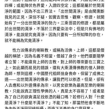
四禪；或能降伏色界愛，入證四空定；這都是屬於世間清
淨的範圍，因為不出三界法。「出世間清淨」是由聞熏斷
我見的正見，深信不疑，如實去思惟、觀察、修證，就開
始有了一分出世間清淨的勢力。三乘菩提的修證，都是屬
於出世間的清淨，不落於三界愛染法中；但是只有佛地的
清淨，能說是究竟清淨。因為只要有一分所知障的存在，
就不能稱為究竟清淨。
性力派傳承的喇嘛教，或稱為活佛、上師，這都是僭
越的稱號，因為名義不相當，僭越了身分。他們還要隨學
者立誓：不能違背上師的言教，對上師的尊崇要在三寶之
上。如此顯而易見的錯誤，還有大乘漢傳佛教的僧人歸依
為師。想到這裡，中國歷代祖師捨身喪命，保留了成佛之
道——出世間清淨的傳承，讓我們可以依憑。但是，卻有
人去應和以外道傳承為宗，以男女欲樂為最高至樂的喇嘛
教，只能說真正理性學佛的人，真是太不容易了！或者是
為了自己的欲貪滿足找依憑的藉口嗎？若修行人對「什麼
是清淨？什麼是不清淨？」不能了知，那當然他會不斷地
為內外不淨惡因緣所擾，而造下不善的身口意惡業。