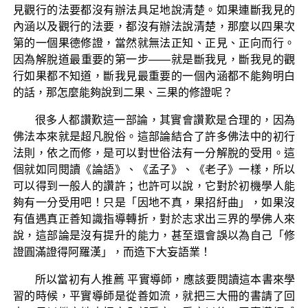
見觀行的法要都沒有辦法具足地說清楚。如果連斷我見的
內涵以及觀行的法要，都沒有辦法說清楚，那麼以四果次
第的一個果德修證，當然就無法正知、正見、正向而行。
因為解脫道最重要的第一步——就是斷我見，斷我見的觀
行如果都不知道，斷我見最重要的一個內涵都不能夠明白
的話，那怎麼能夠說到二果、三果的修證呢？
很多人都讚歎這一部論，其實會讚歎是合理的，因為
佛法本來就是超凡脫俗。這部論結合了許多佛法中的初行
法則，依之而修，是可以對世俗法有一分解脫的受用。這
個就如同閱讀《論語》、《孟子》、《老子》一樣，所以
可以得到一般人的讚許；也許可以說，它對於初機學人能
夠有一分受用吧！只是「因地不真，果招紆曲」，如果沒
有值遇真正善知識指導轉折，對於志求出三界的學佛人來
說，這部論是沒有提升的能力，甚至還會誤以為自己「修
證圓滿證得阿羅漢」，而造下大妄語業！
所以當初有人推薦 平實導師，應該要閱讀這本書來學
習的時候，平實導師是從善如流，就把三大冊的書請了回