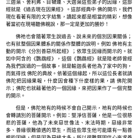
三迦葉、舍利弗、目犍連、大迦葉這些弟子的因緣，這部
經就是《過去現在因果經》。這部經典中 佛的開示，我們
現在看著有限的文字結集，讀起來都是相當的精彩，想像
著當初在現場聽佛親說，那一定是更加的勝妙！
佛祂也會隨著眾生說過去、說未來的個別因果關係；
也有就整個因果體系的關係作整體的說明。例如 佛祂有主
動的開示《分別善惡所起經》；依眾生因緣而開示的。就
如中阿含的《鸚鵡經》，這個《鸚鵡經》就是陸老師曾經
為我們說過的一個故事，就是輸迦長者他為了家中的狗，
而氣得找 佛陀的典故。依著這個緣起，所以這位長者就請
佛陀把因緣果報，什麼因會種下什麼樣的果，請 佛陀開
示；佛陀也就藉著他的一個因緣，來把因果作了一個完整
的開示。
但是，佛陀祂有的時候不會自己開示，祂有的時候也
會轉請別的菩薩開示。例如：堅淨信菩薩，他是一位很慈
悲的菩薩，他為了未來惡世像法、末法時期，惡緣非常
多、善緣很難値遇的眾生，而這些眾生他可能還有一點善
根的因緣，但是因為惡緣太多，所以很難堅固信心來求善