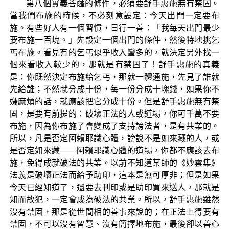
第八個實義菩薩的條件，必須要舒手惠施無有禁固。
當我們布施的時候，不必刻意設定：今天出門一定要布
施。有些好人有一個習慣，日行一善：「我每天出門最少
要布施一百塊。」先設定一個出門的條件，然後特地挑乞
丐布施。看見有的乞丐似乎收入蠻多的，就決定另外找一
個來看收入較少的，那就是有禁固了！舒手惠施的真義
是：你既然決定布施給乞丐，那就一體通施，先見了誰就
先給誰；不然就分成十份，每一份分成十塊錢，如果你不
嫌麻煩的話，就應該把它分成十份。但是舒手惠施無有禁
固，是要有前提的：破壞正法的人或道場，你可千萬不要
布施，因為你布施了會變成了支持謗法者，是有共業的。
所以，凡是否定阿賴耶識心體，謗說不是如來藏的人，或
是否定如來藏——阿賴耶識心體的道場，你都不應該去布
施，免得成就破法的共業。以前不知道某師的《妙雲集》
法義是破壞正法而給予助印，這本是無可厚非；但是如果
今天已經知道了，還要去刊印或是助印買來送人，那就是
知而故犯，一定會成為破法的共業。所以，舒手惠施雖然
沒有禁固，那是從世間相的善事來說的；在正法上得要有
禁固，不可以沒有智慧、沒有簡擇地布施，最後卻以善心