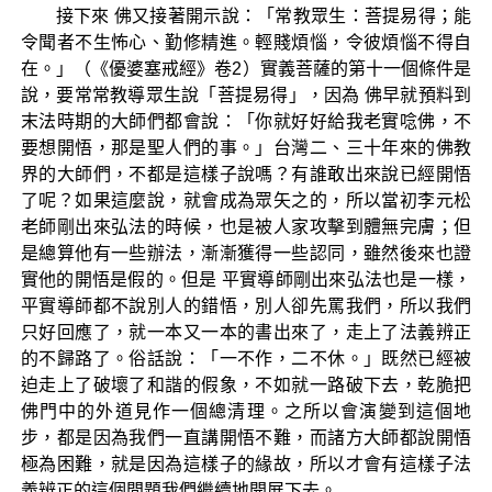
接下來 佛又接著開示說：「常教眾生：菩提易得；能
令聞者不生怖心、勤修精進。輕賤煩惱，令彼煩惱不得自
在。」（《優婆塞戒經》卷2）實義菩薩的第十一個條件是
說，要常常教導眾生說「菩提易得」，因為 佛早就預料到
末法時期的大師們都會說：「你就好好給我老實唸佛，不
要想開悟，那是聖人們的事。」台灣二、三十年來的佛教
界的大師們，不都是這樣子說嗎？有誰敢出來說已經開悟
了呢？如果這麼說，就會成為眾矢之的，所以當初李元松
老師剛出來弘法的時候，也是被人家攻擊到體無完膚；但
是總算他有一些辦法，漸漸獲得一些認同，雖然後來也證
實他的開悟是假的。但是 平實導師剛出來弘法也是一樣，
平實導師都不說別人的錯悟，別人卻先罵我們，所以我們
只好回應了，就一本又一本的書出來了，走上了法義辨正
的不歸路了。俗話說：「一不作，二不休。」既然已經被
迫走上了破壞了和諧的假象，不如就一路破下去，乾脆把
佛門中的外道見作一個總清理。之所以會演變到這個地
步，都是因為我們一直講開悟不難，而諸方大師都說開悟
極為困難，就是因為這樣子的緣故，所以才會有這樣子法
義辨正的這個問題我們繼續地開展下去。