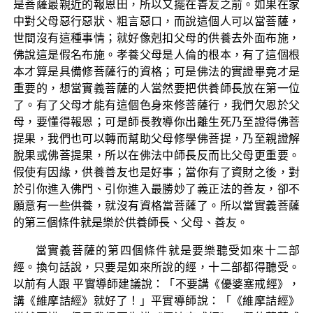
是菩薩最親近的報恩田，所以又擺在善友之前。如果在家
中對父母惡行惡狀、粗言惡口，而說這個人可以當菩薩，
世間沒有這種事情；就好像剋扣父母的供養去外面布施，
佛說這是假名布施。孝養父母是人倫的根本，有了這個根
本才算是具備修菩薩行的資格；可是佛法的實證畢竟才是
重要的，想當實義菩薩的人當然要把供養師長放在第一位
了。有了父母才能有這個色身來修菩薩行，我們欠恩於父
母，要懂得報恩；可是師長教導你出離生死乃至證得佛菩
提果，我們也可以轉而幫助父母修學佛菩提，乃至親證解
脫果或佛菩提果，所以在佛法中師長反而比父母更重要。
假使有因緣，供養善友也是好事；當你有了資財之後，對
於引你進入佛門、引你進入最勝妙了義正法的善友，卻不
願意有一些供養，就沒有資格當菩薩了。所以當實義菩薩
的第三個條件就是樂於供養師長、父母、善友。
當實義菩薩的第四個條件就是要樂聽受如來十二部
經。換句話說，只要是如來所說的經，十二部都得聽受。
以前有人跟 平實導師建議說：「不要講《優婆塞戒經》，
講《維摩詰經》就好了！」平實導師說：「《維摩詰經》