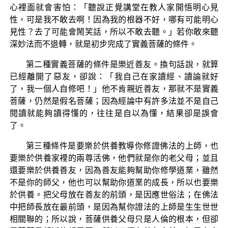
心裡面就會害怕：「聽說正覺講堂在教人家開悟明心見
性，可是我不敢去啊！因為我的根器不好，哪有可能明心
見性？去了可能會鬧笑話，所以不敢去聽。」若你敢來聽
深妙法而不退轉，就是初步完成了實義菩薩的條件。
第二種實義菩薩的條件是樂近善友。換句話說，就算
已經離開了惡友，卻說：「我自己在家讀經、讀論就好
了，我一個人自修吧！」他不肯親近善友，那就不是實義
菩薩，仍然是假名菩薩；因為經論中有許多法並不是自己
閱讀就能夠讀得懂的，往往是自以為懂，結果卻是誤會
了。
第三種條件是要樂於供養教導你修證佛法的上師，也
要樂於供養家裡的兩尊活佛，他們就是你的老父母；並且
還要樂於供養善友，因為善友能夠幫助你修學道業，雖然
不是你的師父，他也可以幫助你道業的成長，所以也要樂
於供養。把父母放在善友的前頭，是因應世俗法；在佛法
中把師長放在最前頭，是因為幫你證法的上師是生生世世
相關聯的；所以說，菩薩供養父母只是人倫的根本，但卻