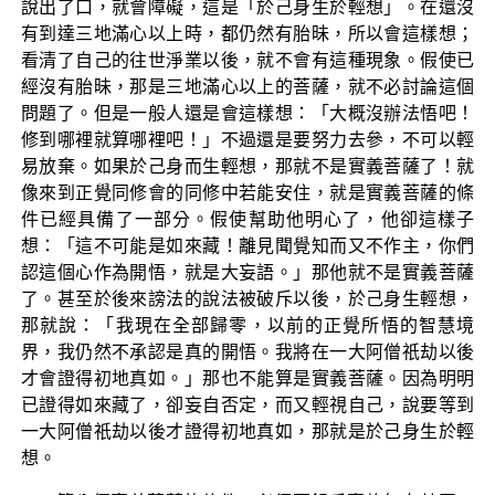
說出了口，就會障礙，這是「於己身生於輕想」。在還沒
有到達三地滿心以上時，都仍然有胎昧，所以會這樣想；
看清了自己的往世淨業以後，就不會有這種現象。假使已
經沒有胎昧，那是三地滿心以上的菩薩，就不必討論這個
問題了。但是一般人還是會這樣想：「大概沒辦法悟吧！
修到哪裡就算哪裡吧！」不過還是要努力去參，不可以輕
易放棄。如果於己身而生輕想，那就不是實義菩薩了！就
像來到正覺同修會的同修中若能安住，就是實義菩薩的條
件已經具備了一部分。假使幫助他明心了，他卻這樣子
想：「這不可能是如來藏！離見聞覺知而又不作主，你們
認這個心作為開悟，就是大妄語。」那他就不是實義菩薩
了。甚至於後來謗法的說法被破斥以後，於己身生輕想，
那就說：「我現在全部歸零，以前的正覺所悟的智慧境
界，我仍然不承認是真的開悟。我將在一大阿僧祇劫以後
才會證得初地真如。」那也不能算是實義菩薩。因為明明
已證得如來藏了，卻妄自否定，而又輕視自己，說要等到
一大阿僧祇劫以後才證得初地真如，那就是於己身生於輕
想。