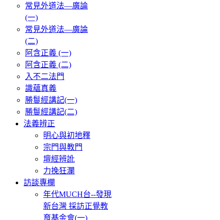
常見外道法—廣論
(一)
常見外道法—廣論
(二)
阿含正義 (一)
阿含正義 (二)
入不二法門
識蘊真義
勝鬘經講記(一)
勝鬘經講記(二)
法義辨正
明心與初地釋
宗門與教門
壇經辨訛
力挽狂瀾
訪談專欄
年代MUCH台--發現
新台灣 採訪正覺教
育基金會(一)