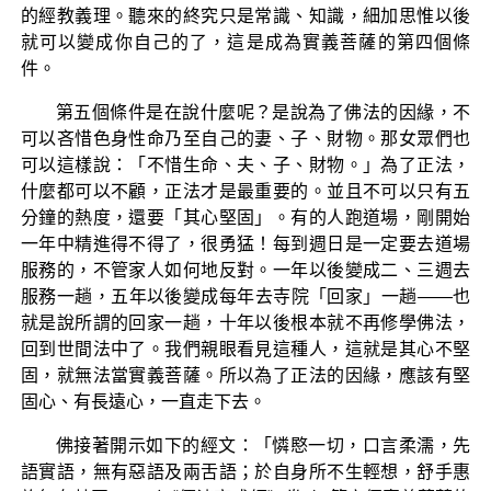
的經教義理。聽來的終究只是常識、知識，細加思惟以後
就可以變成你自己的了，這是成為實義菩薩的第四個條
件。
第五個條件是在說什麼呢？是說為了佛法的因緣，不
可以吝惜色身性命乃至自己的妻、子、財物。那女眾們也
可以這樣說：「不惜生命、夫、子、財物。」為了正法，
什麼都可以不顧，正法才是最重要的。並且不可以只有五
分鐘的熱度，還要「其心堅固」。有的人跑道場，剛開始
一年中精進得不得了，很勇猛！每到週日是一定要去道場
服務的，不管家人如何地反對。一年以後變成二、三週去
服務一趟，五年以後變成每年去寺院「回家」一趟——也
就是說所謂的回家一趟，十年以後根本就不再修學佛法，
回到世間法中了。我們親眼看見這種人，這就是其心不堅
固，就無法當實義菩薩。所以為了正法的因緣，應該有堅
固心、有長遠心，一直走下去。
佛接著開示如下的經文：「憐愍一切，口言柔濡，先
語實語，無有惡語及兩舌語；於自身所不生輕想，舒手惠