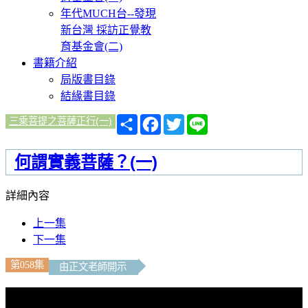
年代MUCH台--發現
新台灣 採訪正覺教
育基金會(二)
書籍介紹
局版書目錄
結緣書目錄
分
Facebook
Twitter
Line
三乘菩提之菩薩正行(一)
享
何謂實義菩薩？(一)
詳細內容
上一集
下一集
第058集
由正文老師開示