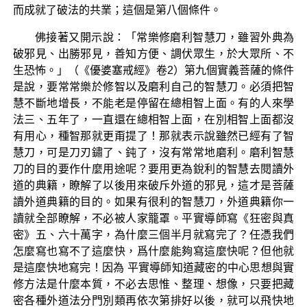
而成就了破法的共業；這個是第八個條件。
佛接著又開示說：「常樂修磨利智慧刀，雖習外典為
破邪見、出勝邪見，善知方便、調伏眾生，於大眾所、不
生恐怖。」（《優婆塞戒經》卷2）第九個實義菩薩的條件
是說，要常常樂於修智以及磨利自己的智慧刀。必須把智
慧不斷地增長，不能老是停留在總相智上面。有的人來學
法三、五年了，一直還在總相智上面，在別相智上面都沒
有用心，種智那就更甭提了！那就表示說雖然已經有了智
慧刀，可是刀刃鏽了、鈍了，沒有常常地磨利。磨利智慧
刀的目的要作什麼用途呢？要用更為銳利的智慧去閱讀外
道的典籍，瞭解了以後用來破斥外道的邪見，這才是菩薩
讀外道典籍的目的。如果有很利的智慧刀，外道典籍你一
讀就全部瞭解，不必被人家籠罩。平實導師寫《狂密與真
密》五、六十萬字，為什麼三個半月就寫完了？任憑我們
怎麼寫也寫不了這麼快，爲什麼能夠寫這麼快呢？但他就
是這麼快地寫完！因為 平實導師知道藏密的中心思想與實
修方法是什麼本質，不必去思惟、整理、想像，只要把藏
密各種外道法分門別類再依次第排好以後，就可以飛快地