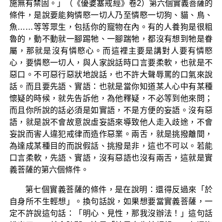
施無有禁固。」（《優婆塞戒經》卷2）第六個實義菩薩的
條件，是說要能夠憐愍一切人乃至憐愍一切狗、貓、鳥、
魚……等等眾生，包括你的寵物在內。有的人養狗是很粗
魯的，動不動就一腳踢牠、一腳踹牠，都沒有想到牠是眷
屬，那就是沒有憐愍心。而這裡主要是講對人要有憐愍
心，要憐愍一切人，與人家說話時口言要柔軟，也就是不
惡口。不可惡行惡狀地說話，也不許大聲辱罵的口氣來說
話。而且要先語、實語：也就是當你知道某人心中有某種
懷疑的時候，就先告訴他，為他釋疑，不必等到他來問；
而且你所說的話必須是如實語，不是方便的妄語。沒有惡
語，就是說不會故意說虛妄語來導致他人走入歧途，不會
妄說而害人違犯戒律而造作惡業。兩舌，就是挑撥離間，
為達成某種目的而說假話、挑撥是非，這也不可以。若能
口言柔軟，先語、實語，沒有惡語也沒有兩舌，這就是實
義菩薩的第六個條件。
第七個實義菩薩的條件，是在說明：還得反過來「於
自身所不生輕想」。換句話說，如果想要當實義菩薩，一
定不許說這句話：「明心、見性，那我沒辦法！」這句話