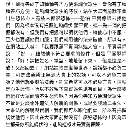
說，還得善於了知種種善巧方便來調伏眾生，當你有了種
種善巧方便，能夠調伏眾生的時候，站在大眾面前就不會
出生恐怖心。有些人都很恐怖——恐怕 平實導師去找他
們，因為根本沒有把握能夠調伏 蕭平實，連一點一滴的把
握都沒有。但我們有把握可以調伏他們，縱使心中不服，
至少也要讓他們口服；我們就用他的法來破他。所以有人
在網站上大喊：「我要跟蕭平實開無遮大會。」平實導師
說：「好！」雖然他不符合要求的條件，但是 平實導師
說：「好！請把姓名、電話、地址留下來。」但是還是不
敢！又縮回去了！網站論壇是虛擬世界，說話都不必負言
責；可是法義辨正無遮大會上的說話，可以不必負言責
嗎？他們想要辯論法義，卻又希望可以不必負言責，這就
是心生恐怖，所以不敢留下真實姓名還有面目。為什麼我
們能在大眾面前不生恐怖呢？因為你善知方便調伏眾生，
不管是要談論外道法與解脫的關係，或是要談論二乘法、
大乘法的解脫與實相，我們都可以跟他們談，所以有把握
調伏他們，因此在大眾面前就沒有什麼好恐怖的！因為眾
生都是你所能調伏的，能夠這樣才是實義菩薩。