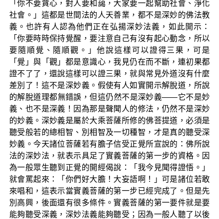
「你不要貪心，對人要和藹，大家要一起幫助社會、淨化
社會。」這都是世間法的人天善業，都不是深妙的佛法教
義。也許有人認為他們正在弘揚深妙法義，如此開示：
「你要時時保持覺醒，要注意自己有沒有起心動念，所以
要隨順覺、隨順觀。」他說這樣可以證得三果，可是
「覺」與「觀」都是意識心，我見仍在而不斷，連初果都
證不了了，還說這樣可以證三果，就與常見外道沒有什麼
差別了！這不是深妙義。假使有人如實開示解脫道，所說
的解脫道理都無錯誤，但這仍然不是深妙義——它不是妙
義、也不是深義！因為那是聲聞人的修法，仍然不是深妙
的妙義。深妙義是屬於大乘菩薩所修的佛菩提道，必須是
聽受般若的總相智、別相智及一切種智，才是真的聽受深
妙義。今天諸位菩薩若有膽子信受正覺所宣說的：佛所說
法的深妙法，就表示具足了實義菩薩的第一步的資格。因
為一般眾生聽到正覺的開經偈說：「我今見聞得證悟。」
就會罵起來：「你們好大膽！大妄語啊！」可是諸位若敢
來唱和，這表示當實義菩薩的第一步已經完成了。但是先
別高興，後面還有很多條件。實義菩薩的第一要件就是要
能夠聽受深義，深妙法義能夠聽受；因為一般人聽了以後