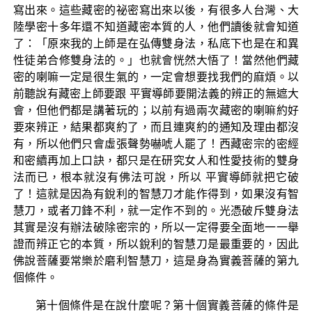
寫出來。這些藏密的祕密寫出來以後，有很多人台灣、大
陸學密十多年還不知道藏密本質的人，他們讀後就會知道
了：「原來我的上師是在弘傳雙身法，私底下也是在和異
性徒弟合修雙身法的。」也就會恍然大悟了！當然他們藏
密的喇嘛一定是很生氣的，一定會想要找我們的麻煩。以
前聽說有藏密上師要跟 平實導師要開法義的辨正的無遮大
會，但他們都是講著玩的；以前有過兩次藏密的喇嘛約好
要來辨正，結果都爽約了，而且連爽約的通知及理由都沒
有，所以他們只會虛張聲勢嚇唬人罷了！西藏密宗的密經
和密續再加上口訣，都只是在研究女人和性愛技術的雙身
法而已，根本就沒有佛法可說，所以 平實導師就把它破
了！這就是因為有銳利的智慧刀才能作得到，如果沒有智
慧刀，或者刀鋒不利，就一定作不到的。光憑破斥雙身法
其實是沒有辦法破除密宗的，所以一定得要全面地一一舉
證而辨正它的本質，所以銳利的智慧刀是最重要的，因此
佛說菩薩要常樂於磨利智慧刀，這是身為實義菩薩的第九
個條件。
第十個條件是在說什麼呢？第十個實義菩薩的條件是