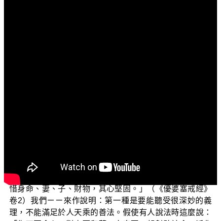
文字內容
各位菩薩：
阿彌陀佛！
我們這一集開始將爲各位說明：實義菩薩。我們依止
著還是 平實導師的《優婆塞戒經講記》來說明實義菩薩的
菩薩正行。
接下來我們開始說明「實義菩薩」的意涵。想要成為
實義菩薩還真的不容易啊！佛在此經當中開示出了很多條
件，我們下面就一一爲各位來說明。經云：「實義菩薩
者：能聽深義，樂近善友；樂供養師、父母、善友，樂聽
如來十二部經，受持、讀誦、書寫、思義。為法因緣，不
惜身命、妻、子、財物，其心堅固。」（《優婆塞戒經》
卷2）我們ㄧㄧ來作說明：第一種是要能聽受很深妙的義
理，不能滿足於人天乘的善法。假使有人說法時這麼說：