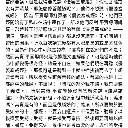
當然要講，但是我得要先講《優婆塞戒經》；假使菩薩戒
沒有弄清楚，那怎麼修菩薩道呢？」他們不想聽《優婆塞
戒經》，因為 平實導師打算講《優婆塞戒經》時，他們已
經開始有了私心在暗中運作了，所以他們反對 平實導師講
這一部菩薩正行所應該要具足的菩薩《優婆塞戒經》——
講這一部經。當時《楞嚴經》都還沒有講完，正好講到十
習因的因果，所以每次講完後都有人臉是黑的或是紫紅色
的，因為他們心中可能是認為 平實導師在說他們的不是；
然而其實 平實導師只是依據經文直解罷了！可是當時他們
心中都變得很奇怪，總是不自在。如果他們現在再聽《優
婆塞戒經》，那很可能是聽到一半就中途拂袖而去了！想
要當菩薩，所以得要先瞭解菩薩的戒法，菩薩的戒是十二
部經中的毗尼，不該說：「講戒的部分我不聽，我只要聽
了義法。」所以當時 平實導師沒有答應先講《維摩詰
經》，仍然先講這部經。不過這部經中難道就沒有了義法
嗎？其實是有的！而且是很勝妙的了義法！所以要樂於聽
受如來的十二部經，不要妄自選擇。不但要聽，聽過了以
後還要受持；受持，就是接受而奉持，然後還要再加以讀
誦、書寫，免得忘失！最後也是最重要的是：思惟所受持