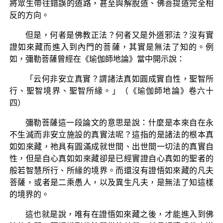
將眾生帶往錯誤的道路，甚至與解脫道、佛菩提道完全相
反的方向。
但是，何者是佛教正法？何者又是外道邪法？沒有實
證如來藏而進入到內門的菩薩，其實是無法了知的。例
如，彌勒菩薩曾經在《瑜伽師地論》當中開示說：
「云何非安立真實？謂諸法真如圓成實自性，聖智所
行、聖智境界、聖智所緣。」（《瑜伽師地論》卷六十
四）
彌勒菩薩這一段論文的意思是說：什麼是本來自在永
不生滅而非安立施設的真實法呢？這指的是諸法的根本真
如如來藏，祂具有圓滿成就世間、出世間一切法的真實自
性，但是自心真如如來藏卻是已經實證自心真如的聖者的
般若智慧所行、所緣的境界。而還沒有證悟如來藏的凡夫
菩薩，或者是二乘愚人，以及異生凡夫，是無法了知這樣
的境界的。
這也就是說，唯有在證悟如來藏之後，才能進入到佛