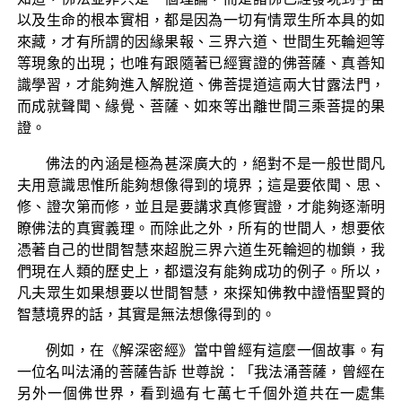
以及生命的根本實相，都是因為一切有情眾生所本具的如
來藏，才有所謂的因緣果報、三界六道、世間生死輪迴等
等現象的出現；也唯有跟隨著已經實證的佛菩薩、真善知
識學習，才能夠進入解脫道、佛菩提道這兩大甘露法門，
而成就聲聞、緣覺、菩薩、如來等出離世間三乘菩提的果
證。
佛法的內涵是極為甚深廣大的，絕對不是一般世間凡
夫用意識思惟所能夠想像得到的境界；這是要依聞、思、
修、證次第而修，並且是要講求真修實證，才能夠逐漸明
瞭佛法的真實義理。而除此之外，所有的世間人，想要依
憑著自己的世間智慧來超脫三界六道生死輪迴的枷鎖，我
們現在人類的歷史上，都還沒有能夠成功的例子。所以，
凡夫眾生如果想要以世間智慧，來探知佛教中證悟聖賢的
智慧境界的話，其實是無法想像得到的。
例如，在《解深密經》當中曾經有這麼一個故事。有
一位名叫法涌的菩薩告訴 世尊說：「我法涌菩薩，曾經在
另外一個佛世界，看到過有七萬七千個外道共在一處集