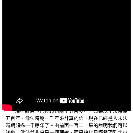
文字內容
各位電視機前面的菩薩：
阿彌陀佛！
歡迎您收看今天「三乘菩提概說」的節目。今天我們
要談的題目是：修學佛法為何一定要評論外道？
當您看完了前面一百二十集對於「三乘菩提概說」的
詳細說明，千萬不要小看自己這將近半年來的時間所累積
的對佛教正法的概念；因為在邪見充斥的末法時代，這些
正知見會逐漸讓您有智慧去簡別正法與邪法的差異，並且
能夠作出正確的判斷與抉擇。
現在離佛世已經超過兩千五百多年，如果以正法時期
五百年、像法時期一千年來計算的話，現在已經進入末法
時期超過一千餘年了。由前面一百二十集的說明我們可以
知道，佛法並非只是一個理論，而是諸佛已經發現到宇宙