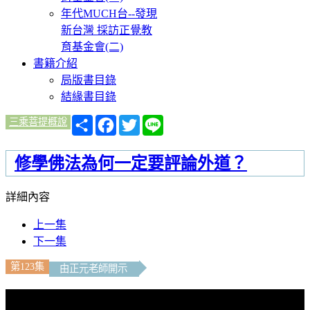
年代MUCH台--發現
新台灣 採訪正覺教
育基金會(二)
書籍介紹
局版書目錄
結緣書目錄
分
Facebook
Twitter
Line
三乘菩提概說
享
修學佛法為何一定要評論外道？
詳細內容
上一集
下一集
第123集
由正元老師開示