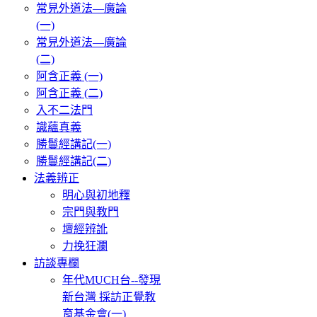
常見外道法—廣論
(一)
常見外道法—廣論
(二)
阿含正義 (一)
阿含正義 (二)
入不二法門
識蘊真義
勝鬘經講記(一)
勝鬘經講記(二)
法義辨正
明心與初地釋
宗門與教門
壇經辨訛
力挽狂瀾
訪談專欄
年代MUCH台--發現
新台灣 採訪正覺教
育基金會(一)