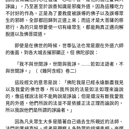
諍論」，乃至甚至於說善知識是邪魔外道。因為這種吃力
不討好的作為，正是為了要救度被誤導的佛子以及誤導眾
生的邪師，全部都回歸到正道上來；而這才是大菩薩的慈
悲行，為的只是想要使一切有緣眾生，都能夠真正邁向解
脫道以及佛菩提道。
即使是在佛世的時候，世尊弘法也常是跟在外道六師
的後面，到各大城去摧邪顯正。但 佛陀卻說：
「我不與世間諍，世間與我諍。……若如法語者，不
與世間諍。」（《雜阿含經》卷二）
這段經文的意思是說：「佛陀我是已經永遠斷盡我見
以及我愛的佛世尊，所以我所說的法是如法如理來論說
的，像這樣說法就不能夠說是諍論；但是還沒有斷我愛我
見的外道，他們所說的法並不是依據正法正理而論說的，
所以我說他們是所謂的諍論者。」
因為凡夫眾生大多是隨著自己過去生所親近的法師、
法門的業緣喜好，或者是觀察人多勢眾的排場表相，來選