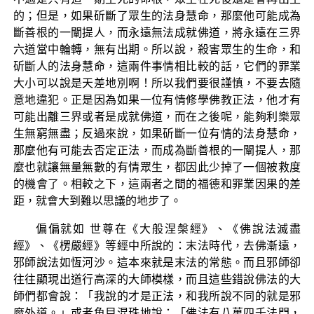
的；但是，如果斫斷了眾生的法身慧命，那麼他可能成為
斷善根的一闡提人，而永遠無法成就佛道，將永遠在三界
六道當中輪轉，無有出期。所以說，殺害眾生的生命，和
斫斷人的法身慧命，這兩件事情相比較的話，它們的罪業
大小可以說是天差地別啊！所以我們要很謹慎，不要去隨
意地違犯。正是因為如果一位有情修學佛教正法，他才有
可能出離三界或者是成就佛道，而在之後呢，能夠利樂眾
生無窮無盡；反過來說，如果斫斷一位有情的法身慧命，
那麼他有可能去否定正法，而成為斷善根的一闡提人，那
麼也就讓無量無數的有情眾生，都因此少掉了一個被救度
的機會了。相較之下，這兩者之間的福德和罪業因果的差
距，就會大到難以思議的地步了。
偏偏就如 世尊在《大般涅槃經》、《佛說法滅盡
經》、《楞嚴經》等經中所說的：末法時代，去佛漸遠，
邪師說法如恆河沙。這本來就是末法的常態。而且邪師卻
往往顯現出道行高深的大師模樣，而且這些錯說佛法的大
師們都會說：「我說的才是正法，和我所說不同的就是邪
魔外道。」或者魚目混珠地說：「佛法有八萬四千法門，