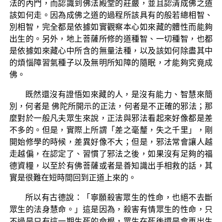
法的內門，而認識到佛法殿堂的莊嚴，並且認清成佛之道
該如何走。因為成佛之道的過程所該具有的般若總相智、
別相智，完全都是依據如實觀察本心如來藏的體性而能夠
出生的。另外，地上菩薩所修的道種智、一切種智，也都
是依據如來藏心中所含的無量法種，以及該如何除盡其中
的煩惱障習氣種子以及無明所知障的隨眠，才能夠究竟成
佛。
既然還沒有證悟如來藏的人，是沒有能力、智慧來簡
別，何者是 佛陀所開示的正法，何者是不正確的邪法；那
麼對於一般凡夫眾生來說，正法與邪法看起來好像都是差
不多的。但是，實際上所謂「差之毫釐，失之千里」，剛
開始修學的時候，差異好像不大；但是，邪法常會讓人越
走越偏，在認定了、習慣了邪法之後，如果沒有足夠的福
德資糧，以至於有佛菩薩或者是善知識出手相救的話，其
實是很難在短時間回到正道上來的。
所以有古德說：「寧願殺害眾生的性命，也絕不去斷
眾生的法身慧命。」這是因為，殺害有情眾生的性命，只
不過是只有這一期生死的命根，眾生在死後還是會再出生