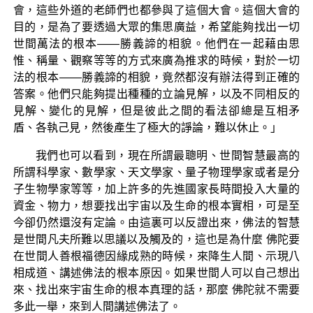
會，這些外道的老師們也都參與了這個大會。這個大會的
目的，是為了要透過大眾的集思廣益，希望能夠找出一切
世間萬法的根本——勝義諦的相貌。他們在一起藉由思
惟、稱量、觀察等等的方式來廣為推求的時候，對於一切
法的根本——勝義諦的相貌，竟然都沒有辦法得到正確的
答案。他們只能夠提出種種的立論見解，以及不同相反的
見解、變化的見解，但是彼此之間的看法卻總是互相矛
盾、各執己見，然後產生了極大的諍論，難以休止。」
我們也可以看到，現在所謂最聰明、世間智慧最高的
所謂科學家、數學家、天文學家、量子物理學家或者是分
子生物學家等等，加上許多的先進國家長時間投入大量的
資金、物力，想要找出宇宙以及生命的根本實相，可是至
今卻仍然還沒有定論。由這裏可以反證出來，佛法的智慧
是世間凡夫所難以思議以及觸及的，這也是為什麼 佛陀要
在世間人善根福德因緣成熟的時候，來降生人間、示現八
相成道、講述佛法的根本原因。如果世間人可以自己想出
來、找出來宇宙生命的根本真理的話，那麼 佛陀就不需要
多此一舉，來到人間講述佛法了。