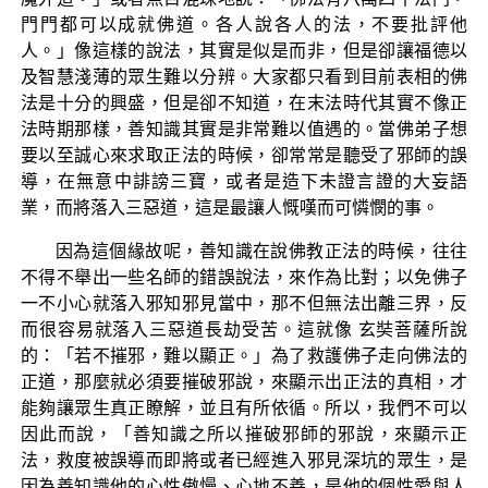
門門都可以成就佛道。各人說各人的法，不要批評他
人。」像這樣的說法，其實是似是而非，但是卻讓福德以
及智慧淺薄的眾生難以分辨。大家都只看到目前表相的佛
法是十分的興盛，但是卻不知道，在末法時代其實不像正
法時期那樣，善知識其實是非常難以值遇的。當佛弟子想
要以至誠心來求取正法的時候，卻常常是聽受了邪師的誤
導，在無意中誹謗三寶，或者是造下未證言證的大妄語
業，而將落入三惡道，這是最讓人慨嘆而可憐憫的事。
因為這個緣故呢，善知識在說佛教正法的時候，往往
不得不舉出一些名師的錯誤說法，來作為比對；以免佛子
一不小心就落入邪知邪見當中，那不但無法出離三界，反
而很容易就落入三惡道長劫受苦。這就像 玄奘菩薩所說
的：「若不摧邪，難以顯正。」為了救護佛子走向佛法的
正道，那麼就必須要摧破邪說，來顯示出正法的真相，才
能夠讓眾生真正瞭解，並且有所依循。所以，我們不可以
因此而說，「善知識之所以摧破邪師的邪說，來顯示正
法，救度被誤導而即將或者已經進入邪見深坑的眾生，是
因為善知識他的心性傲慢、心地不善，是他的個性愛與人