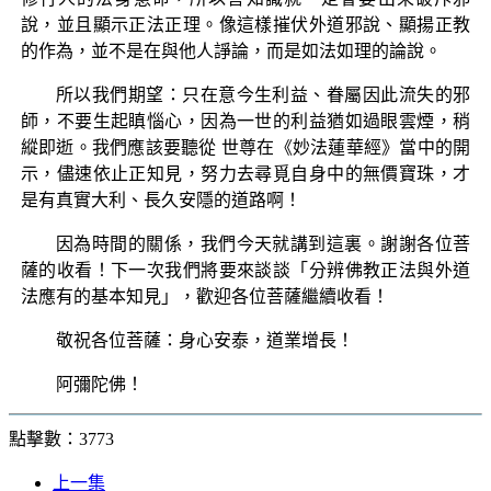
說，並且顯示正法正理。像這樣摧伏外道邪說、顯揚正教
的作為，並不是在與他人諍論，而是如法如理的論說。
所以我們期望：只在意今生利益、眷屬因此流失的邪
師，不要生起瞋惱心，因為一世的利益猶如過眼雲煙，稍
縱即逝。我們應該要聽從 世尊在《妙法蓮華經》當中的開
示，儘速依止正知見，努力去尋覓自身中的無價寶珠，才
是有真實大利、長久安隱的道路啊！
因為時間的關係，我們今天就講到這裏。謝謝各位菩
薩的收看！下一次我們將要來談談「分辨佛教正法與外道
法應有的基本知見」，歡迎各位菩薩繼續收看！
敬祝各位菩薩：身心安泰，道業增長！
阿彌陀佛！
點擊數：3773
上一集