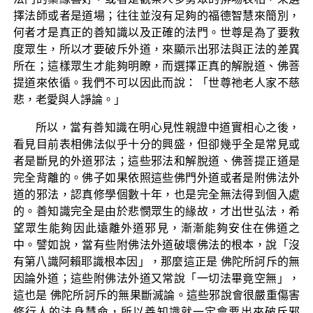
擇法師或者是道場；往往並沒有足夠的福德智慧來簡別，
何者才是真正的善知識以及正確的法門。世尊是為了要救
度眾生，所以才要破斥外道，來顯示出邪法與正法的差異
所在；這樣眾生才能夠明瞭，而選擇正真的解脫道、佛菩
提道來依循。我們不可以因此而說：「世尊祂老人家不慈
悲，老愛與人諍論。」
所以，當有善知識在明心見性親證中道實相心之後，
看見目前表相佛法似乎十分的興盛，但卻幾乎全是常見或
者是斷見的外道邪法；這些邪法和解脫道、佛菩提正道是
完全背離的。佛子如果依照這些佛門外道或者是附佛法外
道的邪法，認真修學個數十年，也是完全無法得到個入處
的。善知識完全是由於悲憫眾生的緣故，才出世弘法，希
望眾生能夠因此遠離外道邪見，漸漸能夠安住在佛道之
中。譬如說，當有些附佛法外道破壞佛法的根本，說「沒
有第八識阿賴耶識根本因」，那麼這正是 佛陀所訶斥的無
因論外道；這些附佛法外道又常說「一切法畢竟空無」，
這也是 佛陀所訶斥的無果斷滅論。這些邪說會很嚴重傷害
修行人的法身慧命，所以善知識就一定會要出來破斥邪