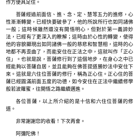
作方便具足住。
菩薩經過前面信、進、念、定、慧等五力的進修，心
性漸漸轉變，已經快要破參了，他的所說所行也如同諸佛
一般；這時候雖然還沒有開悟明心，但對於第一義諦妙
法，已經有了更深入的瞭解；這時由於心性的轉變，使得
他的容貌顯現出如同諸佛一般的慈悲和智慧相，這時的心
地都不再歪曲了，而能安住在正法之中，這就叫作「正心
住」。也就是說，菩薩修行到了這個地步，在身心之中已
經能夠以菩薩自居，並且能夠在佛菩提道勝妙法中安住下
來。這就是六住位菩薩的修行，稱為正心住。正心住的菩
薩已經圓滿前面五度的功德，如今安住在正法中繼續修學
般若波羅蜜，往開悟之路繼續邁進。
各位菩薩，以上所介紹的是十信和六住位菩薩的修
道。
非常謝謝您的收看！下次再會。
阿彌陀佛！