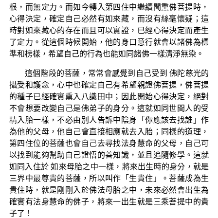
根，而無定力。而如今轉入第四住中繼續聞熏佛菩提時，
心得決定，確定自己必然有如來藏，而沒有絲毫懷疑；這
時對如來藏心的存在而且可以實證，已經心得決定而產生
了定力。從這個時候開始，他的身口意行就會以諸佛為標
準和榜樣，希望自己的行為也能如同諸佛一樣清淨無染。
這個階段的菩薩，常常會感覺到自己受到 佛陀慈光的
攝受和護念，心中也確定自己有希望親證佛菩提，佛菩提
的種子已經確實熏入八識田中；因此開始心得決定，絕對
不會想要改變自己是佛弟子的身分。這就如同世間人的受
精入胎一樣，不必由別人告訴中陰身「你應該去找誰」作
為他的父母，他自己會直接相應就去入胎；同樣的道理，
第四住位的菩薩也會自己去尋找法身慧命的父母，自己可
以找到能夠幫助自己證悟的善知識，並且追隨修學。這就
如同入住於 如來母胎之中一樣，將來出生時的身分，就是
三界中最尊貴的菩薩，所以叫作「生貴住」。菩薩成為生
貴住時，就是剛剛入於佛法母胎之中，未來必然會出生為
確實有法身慧命的佛子，將來一出生就是三乘菩提中的貴
子了！