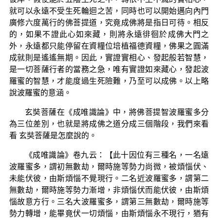
就可以永遠不受生死輪迴之苦，同時也可以開始邁向內門
廣修六度萬行的佛菩提道，究竟成佛將是指日可待。相反
的，如果不證此心如來藏，則將永遠徘徊於成佛大門之
外，永遠都只能停留在資糧位培植福德資糧，佛果之圓滿
成就則是遙遙無期。因此，實證實相心、發起般若智慧，
是一切菩薩行者的當務之急，唯有實證如來藏心，發起波
羅蜜的智慧，才能度過生死險難，乃至可以成佛。以上略
說波羅蜜的意涵。
玄奘菩薩在《成唯識論》中，將佛菩提智波羅蜜多分
為三位差別，也就是將成佛之道分成三個階段，我們來看
看 玄奘菩薩是怎麼說的。
《成唯識論》卷九云：【此十因位有三種名，一名遠
波羅蜜多，謂初無數劫，爾時施等勢力尚微，被煩惱伏、
未能伏彼，由斯煩惱不覺現行。二名近波羅蜜多，謂第二
無數劫，爾時施等勢力漸增，非煩惱伏而能伏彼，由斯煩
惱故意方行。三名大波羅蜜多，謂第三無數劫，爾時施等
勢力轉增，能畢竟伏一切煩惱，由斯煩惱永不現行，猶有