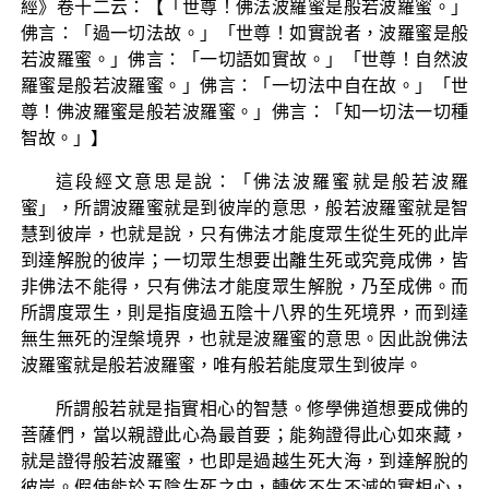
經》卷十二云：【「世尊！佛法波羅蜜是般若波羅蜜。」
佛言：「過一切法故。」「世尊！如實說者，波羅蜜是般
若波羅蜜。」佛言：「一切語如實故。」「世尊！自然波
羅蜜是般若波羅蜜。」佛言：「一切法中自在故。」「世
尊！佛波羅蜜是般若波羅蜜。」佛言：「知一切法一切種
智故。」】
這段經文意思是說：「佛法波羅蜜就是般若波羅
蜜」，所謂波羅蜜就是到彼岸的意思，般若波羅蜜就是智
慧到彼岸，也就是說，只有佛法才能度眾生從生死的此岸
到達解脫的彼岸；一切眾生想要出離生死或究竟成佛，皆
非佛法不能得，只有佛法才能度眾生解脫，乃至成佛。而
所謂度眾生，則是指度過五陰十八界的生死境界，而到達
無生無死的涅槃境界，也就是波羅蜜的意思。因此說佛法
波羅蜜就是般若波羅蜜，唯有般若能度眾生到彼岸。
所謂般若就是指實相心的智慧。修學佛道想要成佛的
菩薩們，當以親證此心為最首要；能夠證得此心如來藏，
就是證得般若波羅蜜，也即是過越生死大海，到達解脫的
彼岸。假使能於五陰生死之中，轉依不生不滅的實相心，