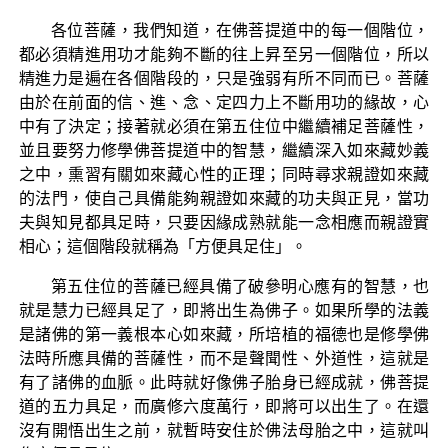
各位菩薩，我們知道，在佛菩提道中的每一個階位，
都必須精進用功才能夠不斷的往上昇至另一個階位，所以
精進力是遍在各個階段的，只是強弱有所不同而已。菩薩
由於在前面的信、進、念、定四力上不斷用功的緣故，心
中有了決定；接著就必須在第五住位中繼續補足菩薩性，
並且要努力修學佛菩提道中的智慧，繼續深入如來藏妙義
之中，熏習有關如來藏心性的正理；同時尋求親證如來藏
的法門，使自己具備能夠親證如來藏的功夫與正見，當功
夫與知見都具足時，只要因緣成熟就能一念相應而親證實
相心；這個階段就稱為「方便具足住」。
第五住位的菩薩已經具備了破參明心應有的智慧，也
就是慧力已經具足了，即將出生為佛子。如果所學的法義
是諸佛的第一義根本心如來藏，所培植的福德也是修學佛
法時所應具備的菩薩性，而不是聲聞性、外道性，這就是
有了諸佛的血脈。此時就好像佛子胎身已經成就，佛菩提
道的五力具足，而廣修六度萬行，即將可以出生了。在還
沒有開悟出生之前，就暫時安住於佛法母胎之中，這就叫