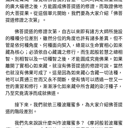
的廣大福德之後，方能圓成佛菩提道的修證，而取證佛地
的大菩提果。從這個單元開始，我們要為大家介紹「佛菩
提道修證之次第」。
佛菩提道的修證次第，自古以來即有諸方大師所施設
的種種分位差別，雖然分位的角度也許有諸多差異，但不
管是依何種角度、何種面向契入，總是以生命實相心如來
藏為核心；必須依自心藏識之修行，而生起般若慧之總相
智、別相智以及一切種智之後，才能圓成究竟佛果。如果
離開了實相心如來藏，就沒有佛菩提道的修證可說，當然
也就沒有佛果可成了。這是因為如來藏心含藏一切法種，
祂可以貫通三世而又永不間斷，使有情可以透過一世又一
世的熏習和修行，漸漸淨化如來藏中所含藏的染汙種子，
乃至究竟清淨而成就佛道。
接下來，我們就依三種波羅蜜多，為大家介紹佛菩提
道的階段差別。
我們先來說說什麼叫作波羅蜜多？《摩訶般若波羅蜜