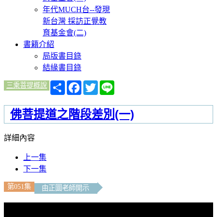
年代MUCH台--發現
新台灣 採訪正覺教
育基金會(二)
書籍介紹
局版書目錄
結緣書目錄
分
Facebook
Twitter
Line
三乘菩提概說
享
佛菩提道之階段差別(一)
詳細內容
上一集
下一集
第051集
由正圜老師開示