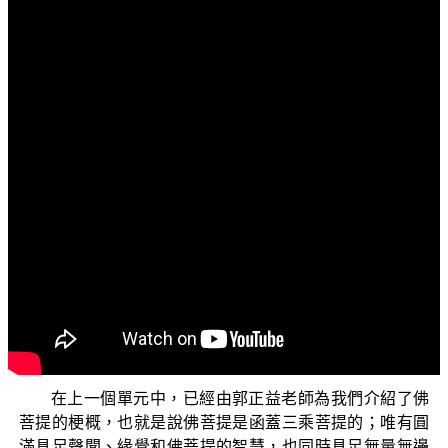
文字內容
各位菩薩：
阿彌陀佛！
歡迎您收看正覺教團的電視弘法節目！很高興能再次
和大家見面。目前正在演述的是「三乘菩提概說」，內容
主要是細說三乘菩提的內涵與三乘菩提之差異，以提供初
機學佛人基本的佛法知見。
在前面單元中，已經由本會多位親教師為各位講述了
「聲聞菩提」與「緣覺菩提」的修證內涵，以及如何去取
證解脫果的原理和原則。在為大家建立解脫果的知見之
後，我們要開始來介紹佛菩提的修證。
在上一個單元中，已經由郭正益老師為我們介紹了佛
菩提的梗概，也就是說佛菩提是函蓋三乘菩提的；唯有圓
滿具足聲聞、緣覺和佛菩提的智慧，也同時具足無量無邊