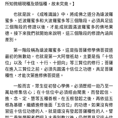
所知微細現種及煩惱種，故未究竟。】
也就是說，《成唯識論》中，將成佛之道分為遠波羅
蜜多、近波羅蜜多和大波羅蜜多等三個階段。必須具足這
三個階段的修證以後，才能成就圓滿波羅蜜多的佛地果
德。接下來我們就開始來說明，這三個階段的修證內涵與
差別。
第一階段稱為遠波羅蜜多，這是指菩薩修學佛菩提道
最初的無數劫，也就是第一大阿僧祇劫，主要是指「十信
位」以及「十住、十行、十迴向」等三賢位的修行；菩薩
在進入三賢位之前，必須先圓滿十信位之功德，具足菩薩
種性，才能次第進修佛菩提道。
一般而言，眾生從初發心學佛，必須歷經一劫乃至一
萬劫修集信心；在十信位中必須經由聞熏，而發起信、
進、念、定、慧等五種善根，在五根發起之後，再依這五
根為基礎，繼續進修後面「五信位」的功德。如果沒有修
習這十信位功德的人，就是還沒有發起菩薩種性的人。譬
如二乘無學聖者們迴入大乘別教以後，仍然要具足這十信