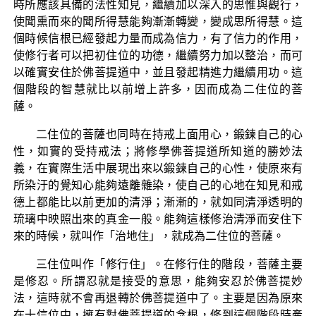
時所應該具備的法性知見，繼續加以深入的思惟與觀行，
使聞熏而來的聞所得慧能夠漸漸轉變，變成思所得慧。這
個時候信根已經發起力量而成為信力，有了信力的作用，
使修行者可以把初住位的功德，繼續努力加以整治，而可
以確實安住於佛菩提道中，並且發起精進力繼續用功。這
個階段的智慧就比以前增上許多，因而成為二住位的菩
薩。
二住位的菩薩也同時在持戒上面用心，鍛鍊自己的心
性，如實的受持戒法；將修學佛菩提道所知道的勝妙法
義，在實際生活中展現出來以鍛鍊自己的心性，使原來有
所染汙的覺知心能夠遠離雜染，使自己的心地在知見和戒
德上都能比以前更加的清淨；漸漸的，就如同清淨透明的
琉璃中映照出來的真金一般。能夠這樣修治清淨而安住下
來的時候，就叫作「治地住」，就成為二住位的菩薩。
三住位叫作「修行住」。在修行住的階段，菩薩主要
是修忍。所謂忍就是接受的意思，能夠安忍於佛菩提妙
法，這時就不會再退轉於佛菩提道中了。主要是因為原來
在十信位中，擁有對佛菩提道的念根，修到這個階段時產