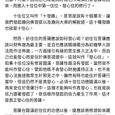
來，而進入十住位中第一住位，發心住的修行了。
十住位又叫作「十發趣」，意思是說有十個層次，讓
我們發起趣向佛菩提以及趣向大乘的解脫道，這十種發趣
也就是十住心。
然而，初住位的菩薩應該如何發心呢？初住位菩薩應
該以財佈施為最主要，並且也應該隨緣隨分為初機學人說
法而作法佈施；一方面接引有緣的眾生進入正法中，而自
己也能發心而安住於佛菩提道中，這就叫作「發心住」。
如果十信位沒有修習圓滿，菩薩性還沒有發起，當然就不
能叫作發心住。譬如他既不肯發心財施護持正法，也不肯
發心法施拯救眾生於邪見之中，雖然有時也能住於菩薩行
當中，但這仍然不是真發心。必須十信位功德圓滿以後，
再來安住於菩薩行中，這樣才能夠叫作真發心；也就是說
信力跟著發起了，依信根所發起的信力產生了作用，這才
是真正發心住的菩薩。
菩薩在圓滿初住位的功德以後，還應該將修證如來藏