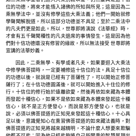
位的功德，將來才能悟入諸佛的所知與所見；這是因為二
乘無學法中，並沒有修學這些大乘法義；他們一開始就修
學聲聞解脫道，所以這部分功德並不具足；至於二乘法中
的凡夫們更是如此。所以，世尊即將演說《法華經》時，
才會有五千聲聞種性的凡夫退席的事情發生，這是因為他
們對十信功德還沒有修習的緣故，所以無法接受 世尊即將
宣講的法華妙義。
因此，二乘無學、有學或者凡夫，如果要迴入大乘法
中修學佛菩提時，一定要補修這十信位的法。具足十信位
的功德以後，就說是已經有了菩薩性了，可以開始正修菩
薩行了；在十信功德圓滿後，就可以開始進入十住位的修
行。十信位的修行始於遠離欲愛，然後再依如來藏為本體
而發起十種信心，如果不是依如來藏為本體來發起這十種
信心，就不是正方便發心，而說是邪方便發心，也就是
說，必須以佛菩提道的正知見來發起這十種信心。十心具
足以後，意識覺知心在熏習佛菩提道的如來藏法義時，對
佛菩提道的正知見將越來越精明，不論什麼人想要來欺騙
他都不可能；因為他已經能夠將自己所聞熏的智慧展現出