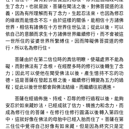
生了念力。也就是說，菩薩在聞法之後，對佛菩提道的法
義，因為有所理解而有了念力，生起忍法來，也因為修忍
的緣故而能憶念不忘。由於這樣的關係，能相信十方諸佛
世界，相信有諸佛在十方世界住世弘法；從此以後，可以
依自己的意願而求生十方諸佛世界繼續修行，而不會被這
一世所住的娑婆世界所繫縛住，因而障礙佛菩提道的修
行，所以名為修行住。
菩薩由於在第二信位時的真信明瞭，使蘊處界不能為
礙，而對佛法有了念根，在經歷多時的修行以後轉生了念
力；因此可以使他在聞受佛法以後，產生憶持不忘的功
德。這是菩薩在發起五根之後，繼續修行轉變為五力的過
程；從此以後世世都會與佛法結緣，而繼續往前邁進。
菩薩在經過佈施、持戒、忍辱的修行過程以後，能夠
安忍於如來藏妙法，已經成就了信力、精進力和念力，而
成為修行住的菩薩。在修行住修行圓滿以後轉入第四住
中，這就好像在佛法的母胎中已經入胎而住了。菩薩在第
三住位中覺得自己好像有如來藏，但是因為終究只是定