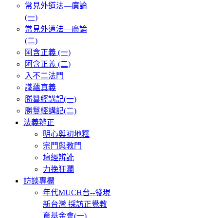
常見外道法—廣論
(一)
常見外道法—廣論
(二)
阿含正義 (一)
阿含正義 (二)
入不二法門
識蘊真義
勝鬘經講記(一)
勝鬘經講記(二)
法義辨正
明心與初地釋
宗門與教門
壇經辨訛
力挽狂瀾
訪談專欄
年代MUCH台--發現
新台灣 採訪正覺教
育基金會(一)