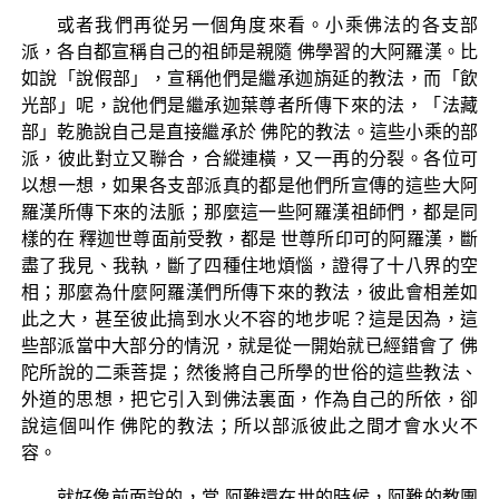
或者我們再從另一個角度來看。小乘佛法的各支部
派，各自都宣稱自己的祖師是親隨 佛學習的大阿羅漢。比
如說「說假部」，宣稱他們是繼承迦旃延的教法，而「飲
光部」呢，說他們是繼承迦葉尊者所傳下來的法，「法藏
部」乾脆說自己是直接繼承於 佛陀的教法。這些小乘的部
派，彼此對立又聯合，合縱連橫，又一再的分裂。各位可
以想一想，如果各支部派真的都是他們所宣傳的這些大阿
羅漢所傳下來的法脈；那麼這一些阿羅漢祖師們，都是同
樣的在 釋迦世尊面前受教，都是 世尊所印可的阿羅漢，斷
盡了我見、我執，斷了四種住地煩惱，證得了十八界的空
相；那麼為什麼阿羅漢們所傳下來的教法，彼此會相差如
此之大，甚至彼此搞到水火不容的地步呢？這是因為，這
些部派當中大部分的情況，就是從一開始就已經錯會了 佛
陀所說的二乘菩提；然後將自己所學的世俗的這些教法、
外道的思想，把它引入到佛法裏面，作為自己的所依，卻
說這個叫作 佛陀的教法；所以部派彼此之間才會水火不
容。
就好像前面說的，當 阿難還在世的時候，阿難的教團