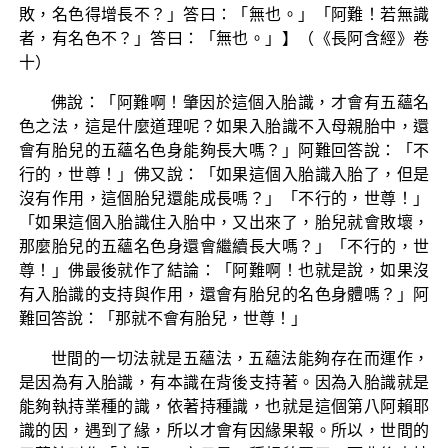
敗，名色得增長不？」答曰：「無也。」「阿難！若無識
者，有名色不？」答曰：「無也。」】（《長阿含經》卷
十）
佛說：「阿難啊！肇因於這個入胎識，才會有五蘊名
色之法，這是什麼道理呢？如果入胎識不入母親胎中，還
會有胎兒的五蘊名色身能夠長大嗎？」阿難回答說：「不
行的，世尊！」佛又說：「如果這個入胎識入胎了，但是
沒有作用，這個胎兒還能成長嗎？」「不行的，世尊！」
「如果這個入胎識住入胎中，又出來了，胎兒就會敗壞，
那麼胎兒的五蘊名色身還會繼續長大嗎？」「不行的，世
尊！」佛最後就作了結論：「阿難啊！也就是說，如果沒
有入胎識的支持與作用，還會有胎兒的名色身體嗎？」阿
難回答說：「那就不會有胎兒，世尊！」
世間的一切法就是五蘊法，五蘊法能夠存在而運作，
是因為有入胎識，有本識在背後支持著。因為入胎識就是
能夠執持業種的識，依著持種識，也就是這個第八阿賴耶
識的因，遇到了緣，所以才會有因緣果報。所以，世間的