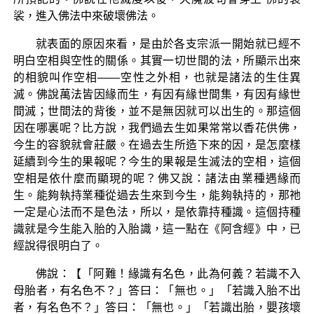
裟，進入佛法中來破壞佛法。
就表面的原因來看，是由於各支宗派一開始就已經不
明白空相與空性的關係。其實一切世間的法，所顯示出來
的相貌叫作空相——空性之外相，也就是諸法的生住異
滅。佛說萬法皆因緣而生，有因有緣世間集，有因有緣世
間滅；世間法的背後，並不是無因就可以出生的。那這個
因在哪裏呢？比方說，我們過去生如果常常以香花供佛，
今生的容貌就會莊嚴。在過去生所造下來的因，是怎麼樣
延續到今生的果報呢？今生的果報是生滅法的空相，這個
空相是依什麼而顯現的呢？佛又說：諸法由業種遇緣而
生。能夠執持業種從過去生來到今生，能夠執持的，那祂
一定是心法而不是色法，所以，是依靠持種識。這個持種
識就是今生能入胎的入胎識，這一點在《阿含經》中，已
經說得很明白了。
佛說：【「阿難！緣識有名色，此為何義？若識不入
母胎者，有名色不？」答曰：「無也。」「若識入胎不出
者，有名色不？」答曰：「無也。」「若識出胎，嬰孩壞