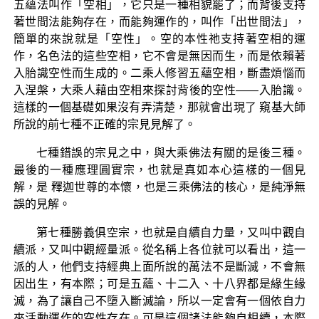
五蘊法叫作「空相」，它只是一種相貌罷了；而背後支持
著世間法能夠存在，而能夠運作的，叫作「出世間法」，
簡單的來說就是「空性」。空的本性祂支持著空相的運
作，名色法的這些空相，它不會是無因而生，而是依賴著
入胎識空性而生成的。二乘人修習五蘊空相，斷盡煩惱而
入涅槃，大乘人藉由空相來探討背後的空性——入胎識。
這樣的一個基礎如果沒有弄清楚，那就會出現了 窺基大師
所說的前七種不正確的宗見見解了。
七種錯誤的宗見之中，與大乘佛法有關的是後三種。
最後的一種應理圓實宗，也就是真如本心這樣的一個見
解，是 釋迦世尊的本懷，也是三乘佛法的核心，是純淨無
誤的見解。
第七種勝義俱空宗，也就是自續自力量，又叫中觀自
續派，又叫中觀經量派。從名稱上各位就可以看出，這一
派的人，他們支持經典上面所說的萬法不是斷滅，不會無
因出生，有本際；可是五蘊、十二入、十八界都是緣生緣
滅，為了讓自己不墮入斷滅論，所以一定會有一個依自力
來活動運作的空性存在。可是這個諸法能夠自相續，本際