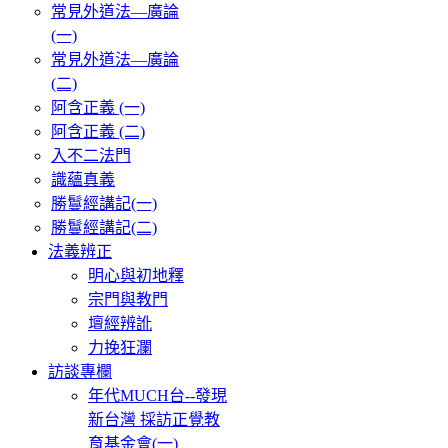
常見外道法—廣論
(一)
常見外道法—廣論
(二)
阿含正義 (一)
阿含正義 (二)
入不二法門
識蘊真義
勝鬘經講記(一)
勝鬘經講記(二)
法義辨正
明心與初地釋
宗門與教門
壇經辨訛
力挽狂瀾
訪談專欄
年代MUCH台--發現
新台灣 採訪正覺教
育基金會(一)