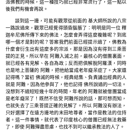
派佛教的時候，這一種技巧就已經非常流行了，這一點以
後我們有機會再說。
談到這一邊，可能有觀眾從前面的 基大師所說的八宗
一路說過來，觀眾已經覺得頭昏腦脹了：明明是同一位 釋
迦牟尼佛所傳下來的佛法，怎麼會弄得這麼複雜呢？到底
哪一個才是對的呢？答案我們前面已經提示過了，佛教為
什麼會衍生出有這麼多的宗派，那是因為沒有得到三乘菩
提的正見。所以早在 阿難入滅之前，最核心的僧團裏面，
就已經各有見解、各自為政；反而把俱解脫阿羅漢，同時
也是地上菩薩的 阿難，把他給當成老年癡呆症了。大家還
記得嗎？當初 佛滅的時候，經典結集、負責誦出經典的人
就是 阿難，因為他參與了，他也記得 佛所說過的一切法。
沒想到不過短短幾十年的時間，年老的 阿難就被僧團當成
是老年癡呆了！既然不信受 阿難所說的話，那可想而知，
也就失去了三乘菩提正確的見解了。所以 阿難沒有辦法，
只好選擇了在遠方邊地的末田地尊者，當作是教法的住持
者。這一件事情，就代表了印度核心的僧團已經無法救藥
了，即使 阿難殫盡思慮，也找不到可以繼承教法的人了。