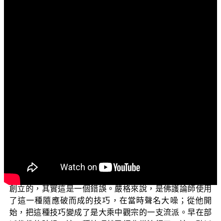
文字內容
各位電視機前的觀眾朋友們：
阿彌陀佛！
您現在所收看的節目是「三乘菩提概說」，是由佛教
正覺同修會，將一些平時學佛人要學習三乘菩提所應具有
的基本知見，把它們整理起來統一的為大家報告。
上次的課程我們講到，影響後來佛教非常深遠，可以
說是破壞佛教的中觀應成派思想（Mādhyamaka
Prasaṅgika）。我們說到這個想法，這樣的一個宗義，它
最早是源自於印度教裏面有關於辯論術的法則；然後，一
般人都說中觀的應成思想是佛護論師（Buddhapālita）所
創立的，其實這是一個錯誤。嚴格來說，是佛護論師使用
了這一種隨應破而成的技巧，在當時聲名大噪；從他開
始，把這種技巧變成了是大乘中觀宗的一支流派。早在部