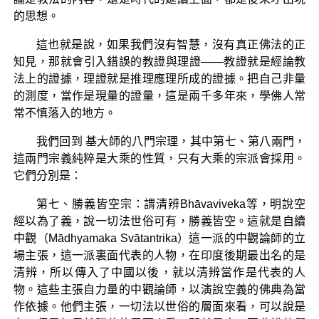
的思想。
這也就是說，如果我們沒有智慧，沒有真正佛法的正
知見，那就會引入錯誤的教證與理證——教證就是經論教
法上的證據，理證就是推理應理所成的證據。把自己非量
的測度，當作是現量的證量，這是兩千多年來，學佛人常
常不慎落入的地方。
我們回到 基大師的八門宗理，其中第七、第八兩門，
這兩門宗義純粹是大乘的性質，只有大乘的宗派會採用。
它們分別是：
第七、勝義皆空宗：謂清辨Bhāvaviveka等，明說空
經以為了義，說一切法世俗可有，勝義皆空。這就是自續
中觀（Mādhyamaka Svātantrika）這一派的中觀論師的立
場主張，這一派裏面代表的人物，在印度後期最出名的是
清辨，所以傳入了中國以後，就以清辨當作是代表的人
物。這些主張自力量的中觀論師，以演說空義的佛典為當
作依據。他們主張，一切法以世俗的層面來看，可以說是