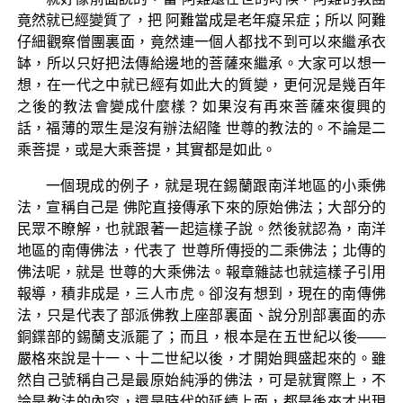
竟然就已經變質了，把 阿難當成是老年癡呆症；所以 阿難
仔細觀察僧團裏面，竟然連一個人都找不到可以來繼承衣
缽，所以只好把法傳給邊地的菩薩來繼承。大家可以想一
想，在一代之中就已經有如此大的質變，更何況是幾百年
之後的教法會變成什麼樣？如果沒有再來菩薩來復興的
話，福薄的眾生是沒有辦法紹隆 世尊的教法的。不論是二
乘菩提，或是大乘菩提，其實都是如此。
一個現成的例子，就是現在錫蘭跟南洋地區的小乘佛
法，宣稱自己是 佛陀直接傳承下來的原始佛法；大部分的
民眾不瞭解，也就跟著一起這樣子說。然後就認為，南洋
地區的南傳佛法，代表了 世尊所傳授的二乘佛法；北傳的
佛法呢，就是 世尊的大乘佛法。報章雜誌也就這樣子引用
報導，積非成是，三人市虎。卻沒有想到，現在的南傳佛
法，只是代表了部派佛教上座部裏面、說分別部裏面的赤
銅鍱部的錫蘭支派罷了；而且，根本是在五世紀以後——
嚴格來說是十一、十二世紀以後，才開始興盛起來的。雖
然自己號稱自己是最原始純淨的佛法，可是就實際上，不
論是教法的內容，還是時代的延續上面，都是後來才出現