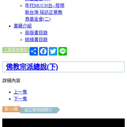
年代MUCH台--發現
新台灣 採訪正覺教
育基金會(二)
書籍介紹
局版書目錄
結緣書目錄
分
Facebook
Twitter
Line
三乘菩提概說
享
佛教宗派總說(下)
詳細內容
上一集
下一集
第120集
由正偉老師開示