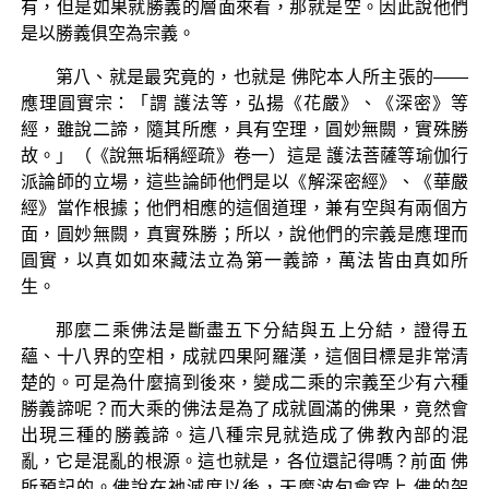
有，但是如果就勝義的層面來看，那就是空。因此說他們
是以勝義俱空為宗義。
第八、就是最究竟的，也就是 佛陀本人所主張的——
應理圓實宗：「謂 護法等，弘揚《花嚴》、《深密》等
經，雖說二諦，隨其所應，具有空理，圓妙無闕，實殊勝
故。」（《說無垢稱經疏》卷一）這是 護法菩薩等瑜伽行
派論師的立場，這些論師他們是以《解深密經》、《華嚴
經》當作根據；他們相應的這個道理，兼有空與有兩個方
面，圓妙無闕，真實殊勝；所以，說他們的宗義是應理而
圓實，以真如如來藏法立為第一義諦，萬法皆由真如所
生。
那麼二乘佛法是斷盡五下分結與五上分結，證得五
蘊、十八界的空相，成就四果阿羅漢，這個目標是非常清
楚的。可是為什麼搞到後來，變成二乘的宗義至少有六種
勝義諦呢？而大乘的佛法是為了成就圓滿的佛果，竟然會
出現三種的勝義諦。這八種宗見就造成了佛教內部的混
亂，它是混亂的根源。這也就是，各位還記得嗎？前面 佛
所預記的。佛說在祂滅度以後，天魔波旬會穿上 佛的袈