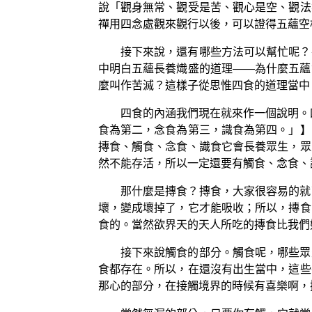
說「觀身無常、觀受是苦、觀心是空、觀法
禪用四念處觀來觀行以後，可以證得五蘊空
接下來說，還有哪些方法可以幫忙呢？
中明白五蘊長養熾盛的道理——為什麼五蘊
麼叫作苦滅？這樣子從思惟四食的道理當中
四食的內涵我們現在就來作一個說明。
食為第二，念食為第三，識食為第四。」】
摶食、觸食、念食、識食它會長養眾生，眾
然不能存活，所以一定還要有觸食、念食、
那什麼是摶食？摶食，大家很容易的就
壞，變成壞掉了，它才能吸收；所以，摶食
食的。當然欲界天的天人所吃的摶食比我們
接下來說觸食的部分。觸食呢，哪些眾
食都存在。所以，在還沒有出生當中，這些
那心的部分，在接觸境界的時候有喜樂啊，