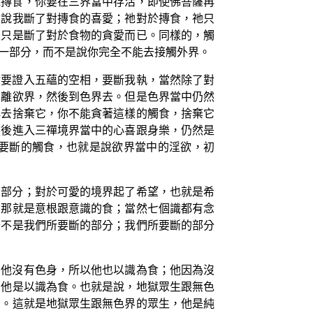
說摶食，你要在三界當中存活，即使佛菩薩再
是說我斷了對摶食的喜愛；祂對於摶食，祂只
是只是斷了對於食物的貪愛而已。同樣的，觸
一部分，而不是說你完全不能去接觸外界。
你要證入五蘊的空相，要斷我執，當然除了對
出離欲界，然後到色界去。但是色界當中仍然
再去捨棄它，你不能貪著這樣的觸食，捨棄它
然後進入三禪境界當中的心喜跟身樂，仍然是
要斷的觸食，也就是說欲界當中的淫欲，初
的部分；對於可愛的境界起了希望，也就是希
，那就是意根跟意識的食；當然七個識都有念
分不是我們所要斷的部分；我們所要斷的部分
為他沒有色身，所以他也以識為食；他因為沒
，他是以識為食。也就是說，地獄眾生跟無色
在。這就是地獄眾生跟無色界的眾生，他是純