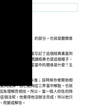
一個部分，就是「聞」的部分，也就是聽聞善
能全忘光了，經常就是忘記了這個經典裏面到
思惟那其中的道理。閱讀經典也是這個樣子，
蘊、十二處、十八界這當中的關係是什麼？五
涵。
了也知道它的義理以後；這時候你會開始相
己能夠成佛，自己能夠從三界當中解脫。也就
因為理解而相信。所以，當一個人仰信的時
的這個法呢，他覺得他沒辦法完成，所以他只
，而變成解信。