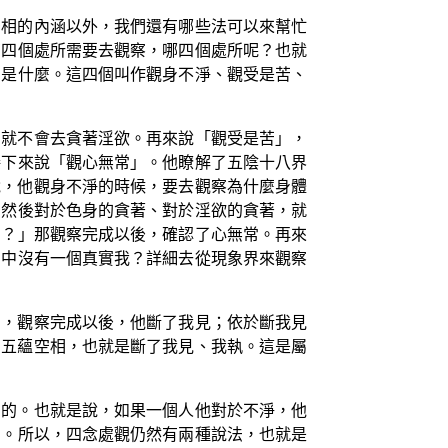
空相的內涵以外，我們還有哪些法可以來幫忙
有四個處所需要去觀察，哪四個處所呢？也就
涵是什麼。這四個叫作觀身不淨、觀受是苦、
，就不會去貪著淫欲。再來說「觀受是苦」，
接下來說「觀心無常」。他瞭解了五陰十八界
說，他觀身不淨的時候，要去觀察為什麼身體
」然後對於色身的貪著、對於淫欲的貪著，就
常？」那觀察完成以後，確認了心無常。再來
當中沒有一個真實我？詳細去從現象界來觀察
法，觀察完成以後，他斷了我見；依於斷我見
了五蘊空相，也就是斷了我見、我執。這是屬
常的。也就是說，如果一個人他對於不淨，他
常。所以，四念處觀仍然有兩種說法，也就是