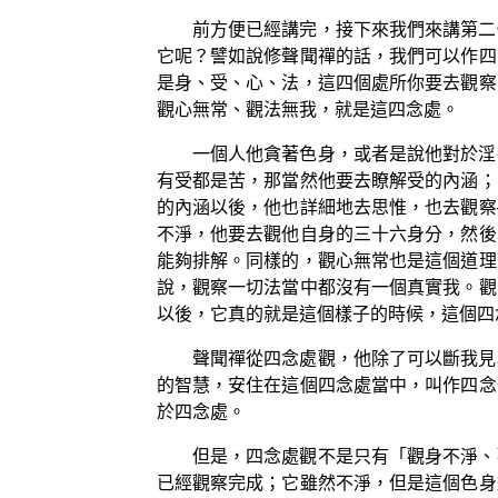
前方便已經講完，接下來我們來講第二
它呢？譬如說修聲聞禪的話，我們可以作四
是身、受、心、法，這四個處所你要去觀察
觀心無常、觀法無我，就是這四念處。
一個人他貪著色身，或者是說他對於淫
有受都是苦，那當然他要去瞭解受的內涵；
的內涵以後，他也詳細地去思惟，也去觀察
不淨，他要去觀他自身的三十六身分，然後
能夠排解。同樣的，觀心無常也是這個道理
說，觀察一切法當中都沒有一個真實我。觀
以後，它真的就是這個樣子的時候，這個四
聲聞禪從四念處觀，他除了可以斷我見
的智慧，安住在這個四念處當中，叫作四念
於四念處。
但是，四念處觀不是只有「觀身不淨、
已經觀察完成；它雖然不淨，但是這個色身