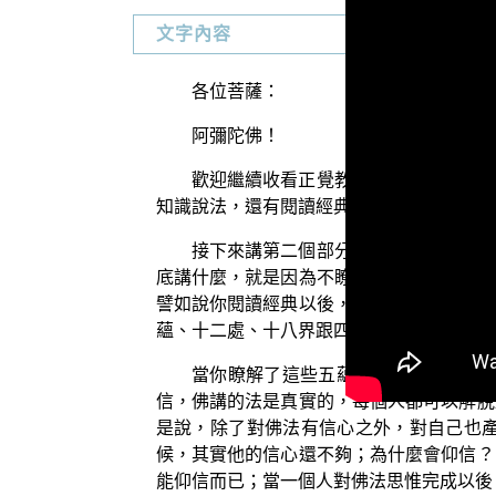
文字內容
各位菩薩：
阿彌陀佛！
歡迎繼續收看正覺教團電視弘法節目。
知識說法，還有閱讀經典。
接下來講第二個部分。當你聽聞善知識
底講什麼，就是因為不瞭解經典內涵的緣故
譬如說你閱讀經典以後，你知道五蘊、十二
蘊、十二處、十八界跟四聖諦當中的關聯是
當你瞭解了這些五蘊、十二處、十八
信，佛講的法是真實的，每個人都可以解脫
是說，除了對佛法有信心之外，對自己也
候，其實他的信心還不夠；為什麼會仰信？
能仰信而已；當一個人對佛法思惟完成以後