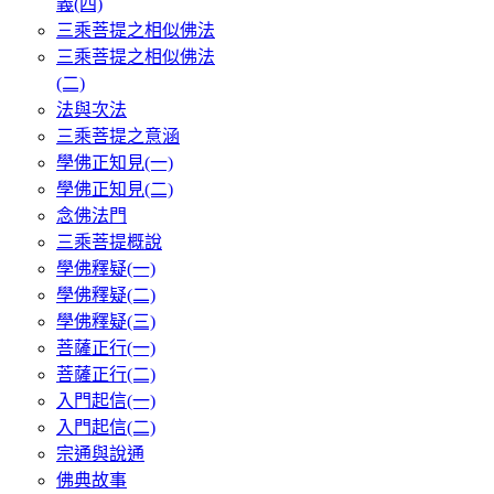
義(四)
三乘菩提之相似佛法
三乘菩提之相似佛法
(二)
法與次法
三乘菩提之意涵
學佛正知見(一)
學佛正知見(二)
念佛法門
三乘菩提概說
學佛釋疑(一)
學佛釋疑(二)
學佛釋疑(三)
菩薩正行(一)
菩薩正行(二)
入門起信(一)
入門起信(二)
宗通與說通
佛典故事