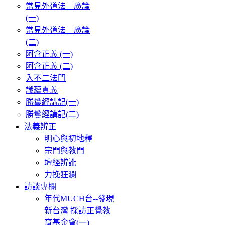
常見外道法—廣論
(一)
常見外道法—廣論
(二)
阿含正義 (一)
阿含正義 (二)
入不二法門
識蘊真義
勝鬘經講記(一)
勝鬘經講記(二)
法義辨正
明心與初地釋
宗門與教門
壇經辨訛
力挽狂瀾
訪談專欄
年代MUCH台--發現
新台灣 採訪正覺教
育基金會(一)