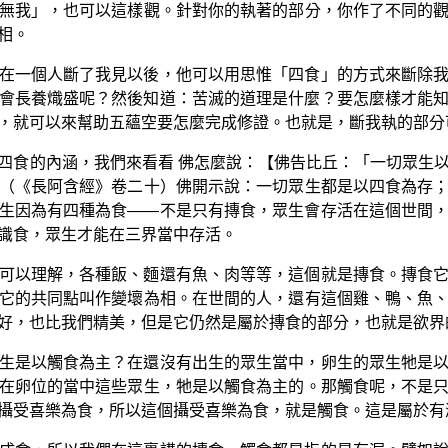
無我」，也可以這樣觀。針對你的執著的部分，你作了不同的
相。
在一個人斷了我見以後，他可以用思惟「四食」的方式來斷除
會長養熾盛呢？然後知道：苦滅的道理是什麼？要怎麼樣才能
，就可以來幫助五蘊空要怎麼完成修證。也就是，斷我執的部分
四食的內涵，我們來看看 佛怎麼說：【佛告比丘：「一切眾生
（《長阿含經》卷二十）佛開示說：一切眾生都是以四食為存
生因為有四種為食——不是只有摶食，眾生會存活在這個世間
識食，眾生才能在三界當中存活。
可以理解，各種飯、麵還有魚、肉等等，這個就是摶食。摶食
它的共同點叫作變壞為相。在世間的人，還有這個雞、鴨、魚
好，也比我們精美，但是它仍然是屬於摶食的部分，也就是欲界
生是以觸食為主？在還沒有出生的眾生當中，卵生的眾生牠是
在卵位的當中這些眾生，牠是以觸食為主的。那觸食呢，不是
攝受喜樂為食，所以這個攝受喜樂為食，就是觸食。這是屬於有