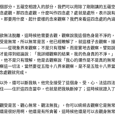
個部分。五蘊空相證入的部分，我們可以用除了剛剛講的五蘊
念處觀。那四念處觀，什麼叫作四念處？處就是處所，表示說
。那要用什麼、起什麼樣的念來觀察？我們來看這四念處的內
欲無法脫離，這時候他需要去觀，觀察說我這個色身是不淨的
受是無常，所以無常是苦，他已經瞭解了，就這樣子去觀察。
——從現象界來觀察；不是只有理解，而是實地去觀察。譬如
才能得到結論說：「我詳細觀察的結果，我的色身真的不淨。
，他不是只有理解，他是去觀察說「我心的運作是不是真的無
察這一切法，當然要從五陰十八界來觀察，是不是五陰十八界
念處觀就完成。
以外，還可以斷我執。他完全接受了這個身、受、心、法這四
住——住於這四念當中，也就是把我執斷掉了；這時候就證入
觀受是苦、觀心無常、觀法無我」，你可以統統去觀察它是無
還是很好用啊，他還是有所貪著，這時候他還是可以去觀身無