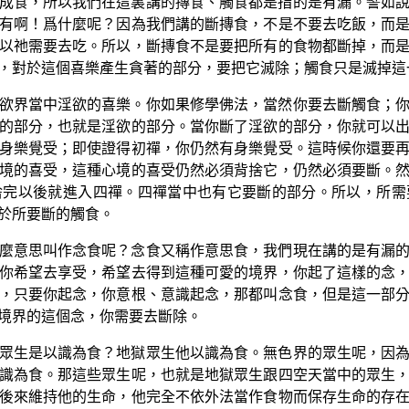
成食，所以我們在這裏講的摶食、觸食都是指的是有漏。譬如
有啊！爲什麼呢？因為我們講的斷摶食，不是不要去吃飯，而
以祂需要去吃。所以，斷摶食不是要把所有的食物都斷掉，而
，對於這個喜樂產生貪著的部分，要把它滅除；觸食只是滅掉這
欲界當中淫欲的喜樂。你如果修學佛法，當然你要去斷觸食；
的部分，也就是淫欲的部分。當你斷了淫欲的部分，你就可以
身樂覺受；即使證得初禪，你仍然有身樂覺受。這時候你還要
境的喜受，這種心境的喜受仍然必須背捨它，仍然必須要斷。
捨完以後就進入四禪。四禪當中也有它要斷的部分。所以，所需
於所要斷的觸食。
麼意思叫作念食呢？念食又稱作意思食，我們現在講的是有漏
你希望去享受，希望去得到這種可愛的境界，你起了這樣的念
，只要你起念，你意根、意識起念，那都叫念食，但是這一部
境界的這個念，你需要去斷除。
眾生是以識為食？地獄眾生他以識為食。無色界的眾生呢，因
識為食。那這些眾生呢，也就是地獄眾生跟四空天當中的眾生
後來維持他的生命，他完全不依外法當作食物而保存生命的存