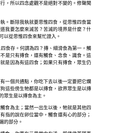
觀行，所以四念處觀不是絕對不變的。修聲聞
我執。斷除我執就要思惟四食，從思惟四食當
知道我要怎麼來滅苦？苦滅的境界是什麼？什
可以從思惟四食來幫忙證入。
以四食存。何謂為四？摶、細滑食為第一，觸
；不是只有摶食，還有觸食、念食、識食。這
，就是因為有這四食；如果只有摶食，眾生仍
它有一個共通點，你吃下去以後一定要把它爛
、狗這些傍生牠都是以摶食，欲界眾生是以摶
的眾生是以摶食為主。
以觸食為主；當然一出生以後，牠就是其他四
只有指的說在卵位當中，觸食還有心的部分；
漏的部分。