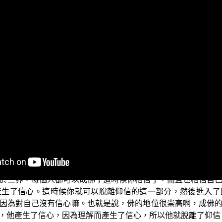
在上個單元當中，我們已經講五蘊空相證入的前方便當中的第
說法以後，或者是閱讀經典以後，你過一個月不用的話，你可
；所以，當你在聽聞善知識說法的時候，以後你還要作思惟，
處、十八界，這些名相你都瞭解了，但是你要去思惟：這個五
什麼？這樣子詳細地思惟瞭解以後，你就不會忘記這些名相的內
界、四聖諦、十因緣、十二因緣等等這些法的內涵以後，你思惟
於三界，每個人都可以成佛；這時候你相信了，而且也相信自
產生了信心。這時候你就可以脫離仰信的這一部分，然後進入了
因為對自己沒有信心嘛。也就是說，佛的地位很崇高啊，成佛
，他產生了信心，因為理解而產生了信心，所以他就脫離了仰信