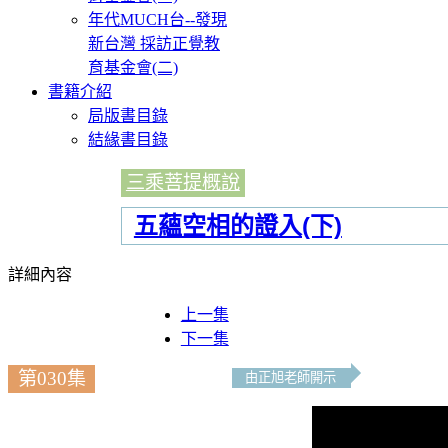
年代MUCH台--發現
新台灣 採訪正覺教
育基金會(二)
書籍介紹
局版書目錄
結緣書目錄
三乘菩提概說
五蘊空相的證入(下)
詳細內容
上一集
下一集
第030集
由正旭老師開示