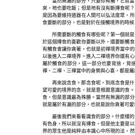
當然無漏的部分，只要你有觸，它就當
來，祂也要吃飯；但是祂有沒有斷摶食呢？
是因為要維持道器在人間可以弘法度眾，所
食要斷的部分，也是對於在接觸境界的時候
所需要斷的觸食有哪些呢？第一個就是
於這個摶食的喜歡你要斷以外，還要斷觸食
有觸食會讓你貪著，也就是初禪境界當中的
以後進入二禪境界。進入二禪境界你還有心
屬於觸食的部分，這一部分也要背捨，背
禪、二禪、三禪當中的身樂與心喜，都是屬
再來說念食。那念食呢，到底念食是什
望可愛的境界的念，就是意根跟意識的食。
食，但是意識最為殊勝。當然有無漏的部分
就是屬於有漏的部分，也就是說你貪著可愛
最後我們來看看識食的部分。什麼樣的
有色身，所以就沒有摶食，但是他主要是以
界的眾生他是純粹由本識心中所現的法，然