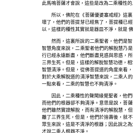
此馬鳴菩薩才會說，這些是改為二乘種性的
所以，佛陀在《菩薩優婆塞戒經》這裏
壞了，他們的菩提芽已經焦了，菩提種已經
以，這樣的種性其實就是器皿不淨，就是 
然而，這裏所說的二乘聖者，他們是智
智慧角度來說，二乘聖者他們的解脫慧乃是
行已經永遠斷盡，他們斷盡見惑與思惑，所
三界生死。但是，這樣的解脫智慧功德，相
智慧清淨。但是，從佛菩提道的角度來看，
對於大乘解脫道的清淨智慧來說，二乘人的
一點來看，二乘的智慧也不夠清淨。
因此，二乘種性的聲聞緣覺聖者，他們
而他們的根器卻不夠清淨。意思是說，菩薩
他們雖然實證解脫，而有清淨的解脫慧，但
離了三界生死，但是，他們於捨壽後，就不
眾生來說，這是不清淨的根器；因此說之為
才說二乘人根器不淨。