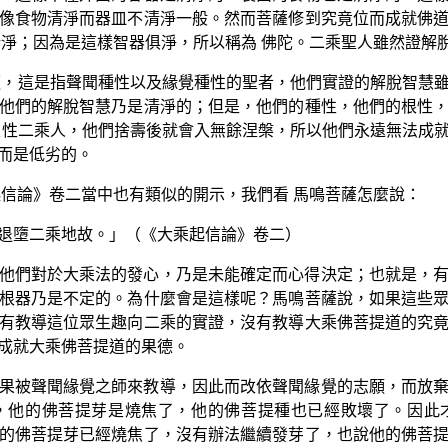
像食物清淨而器皿不清淨一般。然而菩薩修到究竟位而成就佛
清淨；因為是這樣智器俱淨，所以稱為 佛陀。二乘聖人雖然證解
道，這是指聲聞種性以及緣覺種性的聖者，他們實證的解脫智慧
他們的解脫智慧乃是清淨的；但是，他們的種性，他們的根性
定性二乘人，他們捨壽後就會入無餘涅槃，所以他們永遠無法成
而是低劣的。
起信論》卷二當中也有類似的開示，我們看 馬鳴菩薩怎麼說：
退墮二乘地故。」（《大乘起信論》卷二）
他們對於大乘法的發心，乃是未能確定而心得決定；也就是，
根器乃是不定的。為什麼會是這樣呢？馬鳴菩薩說，如果這些
有教導這位眾生趣向二乘的實證，沒有教導大乘佛菩提道的究
成就大乘佛菩提道的果德。
果被聲聞緣覺之師來教導，因此而改依聲聞緣覺的志願，而放
，他的佛菩提芽是燒焦了，他的佛菩提種也已經敗壞了。因此
的佛菩提芽已經燒焦了，沒有辦法繼續發芽了，也說他的佛菩