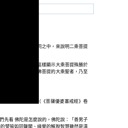
們要從三乘菩提的異同之中，來說明二乘菩提
惟疲厭與否的不同，這樣顯示大乘菩提殊勝於
聖人，以及實證大乘佛菩提的大乘聖者，乃至
淨，是故名佛。」（《菩薩優婆塞戒經》卷
們先看 佛陀是怎麼說的，佛陀說：「善男子
樣的譬喻如同聲聞、緣覺的解脫智慧雖然是清