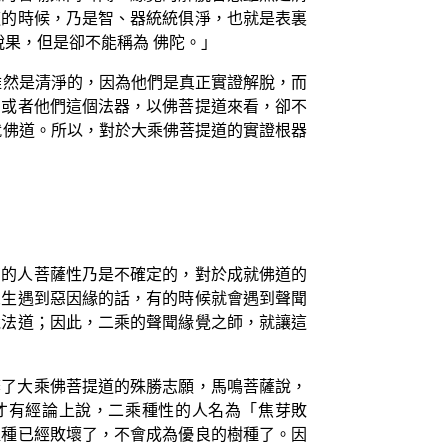
道的時候，乃是智、器統統俱淨，也就是表裏
脫果，但是卻不能稱為 佛陀。」
雖然是清淨的，因為他們是真正實證解脫，而
，或者他們這個法器，以佛菩提道來看，卻不
就佛道。所以，對於大乘佛菩提道的實證根器
有的人菩薩性乃是不確定的，對於成就佛道的
眾生遇到惡因緣的話，有的時候就會遇到聲聞
竟法道；因此，二乘的聲聞緣覺之師，就讓這
棄了大乘佛菩提道的殊勝志願，馬鳴菩薩說，
才有經論上說，二乘種性的人名為「焦芽敗
提種已經敗壞了，不會成為優良的樹種了。因