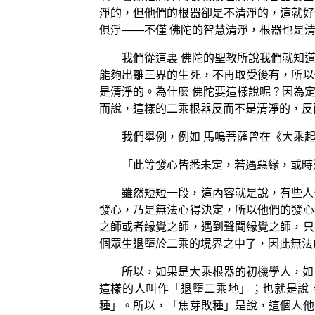
淨的，但他們的根器卻是不清淨的，這就好
俱淨——不僅 佛陀的智慧清淨，根器也是
我們從這裏 佛陀的聖教所說我們就知
能夠出離三界的生死，不再取受後有，所以
是清淨的。為什麼 佛陀要這樣說呢？因為
而說，這樣的二乘根器反而不是清淨的，反
我們舉例，例如 馬鳴菩薩曾在《大乘
「此等發心皆悉未定，若遇惡緣，或時
雖然短短一段，這內容就是說，有些人
發心，乃是無法心得決定，所以他們的發心
之師或者緣覺之師，遇到聲聞緣覺之師，只
個眾生退墮於二乘的境界之中了，因此無法
所以，如果是大乘根器的初機學人，如
這樣的人叫作「退墮二乘地」；也就是說
種」。所以，「焦芽敗種」是說，這個人他