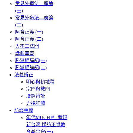
常見外道法—廣論
(一)
常見外道法—廣論
(二)
阿含正義 (一)
阿含正義 (二)
入不二法門
識蘊真義
勝鬘經講記(一)
勝鬘經講記(二)
法義辨正
明心與初地釋
宗門與教門
壇經辨訛
力挽狂瀾
訪談專欄
年代MUCH台--發現
新台灣 採訪正覺教
育基金會(一)