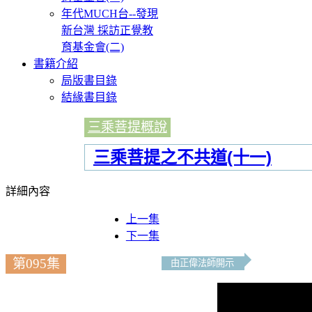
年代MUCH台--發現
新台灣 採訪正覺教
育基金會(二)
書籍介紹
局版書目錄
結緣書目錄
三乘菩提概說
三乘菩提之不共道(十一)
詳細內容
上一集
下一集
第095集
由正偉法師開示