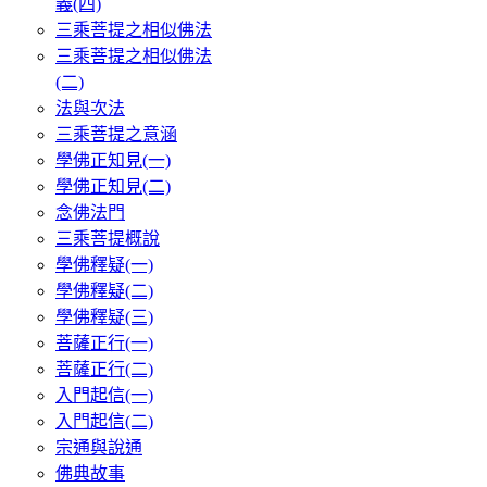
義(四)
三乘菩提之相似佛法
三乘菩提之相似佛法
(二)
法與次法
三乘菩提之意涵
學佛正知見(一)
學佛正知見(二)
念佛法門
三乘菩提概說
學佛釋疑(一)
學佛釋疑(二)
學佛釋疑(三)
菩薩正行(一)
菩薩正行(二)
入門起信(一)
入門起信(二)
宗通與說通
佛典故事