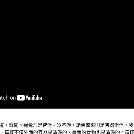
」的節目。我們今天將要繼續進行今天所要說的內容，今天我
二乘菩提與大乘菩提之境界差別中斷疑的不同，對於多聞、思
是智器清淨之不同來說明。這也就是說，實證二乘菩提的二乘
否清淨，這當中是有許多的差異，而且是很大的差異。
經》卷一當中所開示的內容來說明。
器，表裏俱淨。聲聞緣覺智雖清淨而器不淨。如來不爾，智器俱
道，聲聞、緣覺乃是智淨、器不淨，諸佛如來則是智器俱淨。我
，這樣不僅外面的容器是清淨的，裏面的食物也是清淨的。這