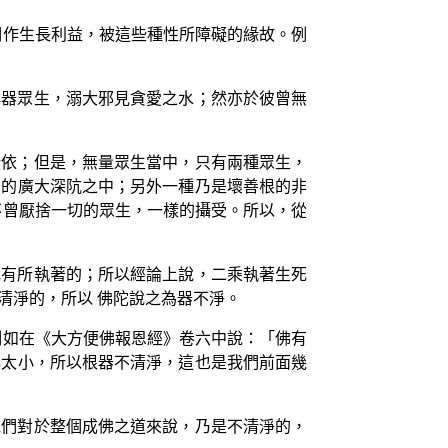
們作生長利益，被這些種性所障礙的緣故。例
非器眾生，溺大邪見貪愛之水；然亦於彼曾無
所依；但是，無量眾生當中，只有兩種眾生，
為的廣大深阬之中；另外一種乃是壞善根的非
不曾厭捨一切的眾生，一樣的攝受。所以，從
死有所執著的；所以經論上說，二乘執著生死
清淨的，所以 佛陀說之為器不淨。
例如在《大方便佛報恩經》卷六中說：「佛有
心太小，所以根器不清淨，這也是我們前面幾
他們對於整個成佛之道來說，乃是不清淨的，