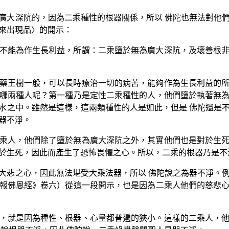
廣大深阬的，因為二乘種性的根器關係，所以 佛陀也無法對他
來出現品〉的開示：
不能為作生長利益，所謂：二乘墮於無為廣大深阬，及壞善根
藥王樹一般，可以長時療治一切的病苦，能夠作為生長利益的
哪兩種人呢？第一種乃是定性二乘種性的人，他們墮於執著無
水之中。雖然是這樣，這兩類種性的人是如此，但是 佛陀還是
器不淨。
乘人，他們除了墮於無為廣大深阬之外，其實他們也是對於生
於生死，因此而產生了恐怖畏懼之心。所以，二乘的根器乃是不
大悲之心，因此無法堪受大乘法器，所以 佛陀說之為器不淨。
報佛恩經》卷六）從這一段開示，也是因為二乘人他們的慈悲
，就是因為種性、根器、心量都普遍的狹小。這樣的二乘人，