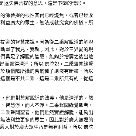
是退失佛菩提的意思，這是下墮的情形。
們的佛菩提的根性其實已經燒焦，或者已經敗
法利益廣大的眾生，無法成就究竟的佛道。所
菩提道的智慧來說。因為從二乘解脫道的解脫
經斷盡了我見、我執；因此，對於三界愛的現
他們具足了解脫的智慧，能夠於捨壽之後出離
智而顯得清淨；所以 佛陀說，二乘聲聞緣覺
對於煩惱障所攝的習氣種子還沒有斷盡，所以
，這個是不共二乘，這是二乘所無有的，從這
者，他們對於解脫道的法義，他是清淨的，然
淨、智慧淨，而人不淨。二乘聲聞緣覺聖者，
的二乘聲聞聖者，他們雖然實證解脫，能夠出
是無法利益更多的眾生，因此對於廣大無邊的
乘人對於廣大眾生乃是無有利益，所以 佛陀