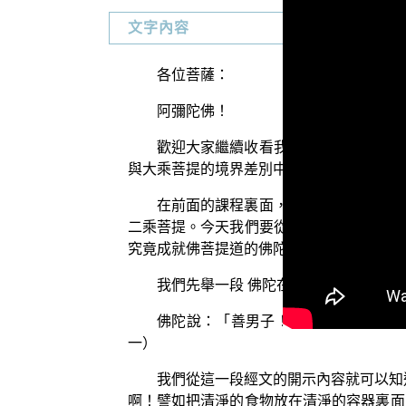
文字內容
各位菩薩：
阿彌陀佛！
歡迎大家繼續收看我們「三乘菩提概說
與大乘菩提的境界差別中智淨的不同。
在前面的課程裏面，我們已經說明了，
二乘菩提。今天我們要從第三個部分，也就
究竟成就佛菩提道的佛陀世尊，對於智器是
我們先舉一段 佛陀在《菩薩優婆塞戒
佛陀說：「善男子！譬如淨物置之淨
一）
我們從這一段經文的開示內容就可以知
啊！譬如把清淨的食物放在清淨的容器裏面