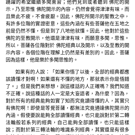
踴躍的希望繼續多聞熏習；他們見到或者聽到 佛陀的開
示，乃至思惟 佛陀開示的內容，仍然會覺得津津有味，而
且樂此不疲，不會疲厭。因此，佛陀所開示的聖教之中，
有許多位階的實證密意，這些內涵在有些菩薩他在五地之
前是仍然不懂，但是到了八地他就懂。因此，他對於這些
佛陀的至教開示，他還是津津有味，而願意多聞，思惟。
所以，菩薩各位階對於 佛陀經典以及開示，以及至教的開
示內容，各個位階在理解上仍然是有差別的。因此，菩薩
因為這樣，他是樂於多聞思惟的。
如果有的人說：「如果你悟了以後，全部的經典都應
該讀懂才對啊！如果還有不懂的地方，那就表示你是悟錯
了。」但是我們來想想，說這樣話的人正確嗎？我們知道
不正確。說這種話的人一定是大妄語者，為什麼？因為，
對於所有的經典能夠如實了知而究竟讀得懂的人，其實只
有佛陀啊！即使是等覺菩薩，都無法究竟通達佛陀開示的
內涵。假使要說能夠全部讀懂經典，也只能說對於第二轉
法輪般若系列的經典，自己能夠全部讀懂，也只能這樣
說；而對於第三轉法輪的唯識系列經典，其實還是有很多