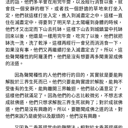
法的話，他們多半會在用完午齋，以及經行消食以後，就
會找一個安靜的樹下，或者找一個舒適的草地來打坐入
定，他們就這樣打坐入定，進入到滅盡定之中。這樣一直
住在滅盡定中，得要到了明天早上太陽曬到身體的時候，
他們才又出定而下山去托缽。這樣下山去到城鎮當中托缽
回來以後，他還是一樣用完午齋，吃完了以後，他們就把
缽洗一洗，洗了乾淨，這樣再經行一會兒而消消食一下，
如果沒有事，他們又再繼續打坐入滅盡定去了。所以，這
些聲聞種性的阿羅漢們，他們是沒有想要再多聞熏習成佛
的法道。
因為聲聞種性的人他們修行的目的，其實就是要能夠
解脫於三界生死而已。他們只要能夠實證於解脫，能夠不
受後有的生死，能夠離開三界輪迴，他們就心滿意足了，
這樣他們就滿足了。因為他們的心志比較微劣，不想志求
成就佛道，他們只想求解脫三界生死就夠了；對於成就佛
道，他們是沒有興趣的。所以，要聽聞成佛之道的法，對
他們來說乃是疲勞以及厭煩的，他們沒有興趣。
又因為二乘菩提當中的聲聞法，相對於大乘菩提道的