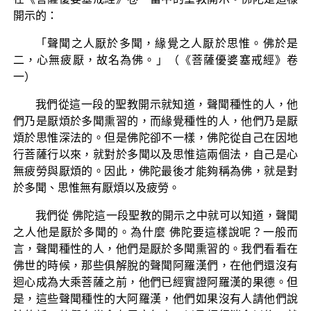
開示的：
「聲聞之人厭於多聞，緣覺之人厭於思惟。佛於是
二，心無疲厭，故名為佛。」（《菩薩優婆塞戒經》卷
一）
我們從這一段的聖教開示就知道，聲聞種性的人，他
們乃是厭煩於多聞熏習的，而緣覺種性的人，他們乃是厭
煩於思惟深法的。但是佛陀卻不一樣，佛陀從自己在因地
行菩薩行以來，就對於多聞以及思惟這兩個法，自己是心
無疲勞與厭煩的。因此，佛陀最後才能夠稱為佛，就是對
於多聞、思惟無有厭煩以及疲勞。
我們從 佛陀這一段聖教的開示之中就可以知道，聲聞
之人他是厭於多聞的。為什麼 佛陀要這樣說呢？一般而
言，聲聞種性的人，他們是厭於多聞熏習的。我們看看在
佛世的時候，那些俱解脫的聲聞阿羅漢們，在他們還沒有
迴心成為大乘菩薩之前，他們已經實證阿羅漢的果德。但
是，這些聲聞種性的大阿羅漢，他們如果沒有人請他們說