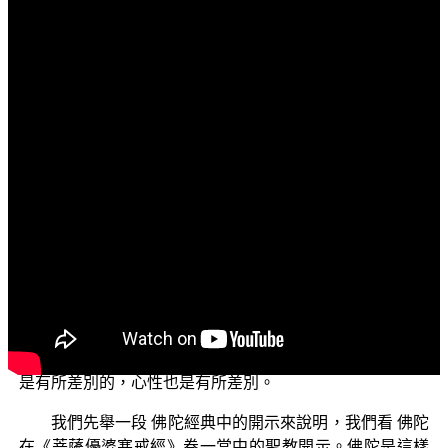
文字內容
各位菩薩：
阿彌陀佛！
歡迎大家繼續收看我們「三乘菩提概說」的節目。今
天我們將繼續下面的課程內容，今天我們要從三乘菩提的
異同之中，來比較二乘菩提以及大乘菩提的境界差別的內
容。
上一集我們已經說明了一種差別。今天，我們要從大
乘佛菩提與二乘菩提第二種差別來說明，也就是要從思惟
上，來說大乘菩提與二乘菩提的差別。也就是說，大乘菩
提與二乘菩提，對於思惟上面來說，是有所不同的，內容
是有所差別的，心性也是有所差別。
我們先舉一段 佛陀經典中的開示來說明，我們看 佛陀
在《菩薩優婆塞戒經》卷一當中的聖教開示。佛陀是這樣