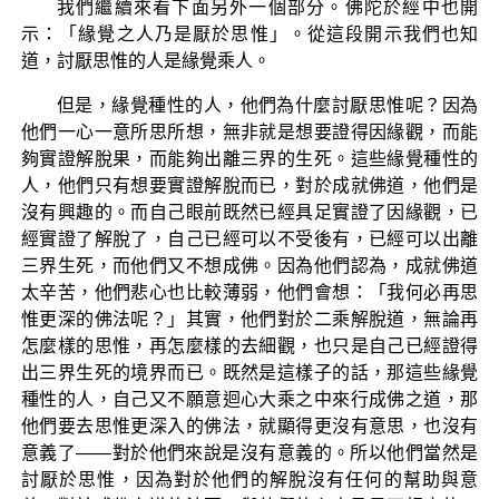
我們繼續來看下面另外一個部分。佛陀於經中也開
示：「緣覺之人乃是厭於思惟」。從這段開示我們也知
道，討厭思惟的人是緣覺乘人。
但是，緣覺種性的人，他們為什麼討厭思惟呢？因為
他們一心一意所思所想，無非就是想要證得因緣觀，而能
夠實證解脫果，而能夠出離三界的生死。這些緣覺種性的
人，他們只有想要實證解脫而已，對於成就佛道，他們是
沒有興趣的。而自己眼前既然已經具足實證了因緣觀，已
經實證了解脫了，自己已經可以不受後有，已經可以出離
三界生死，而他們又不想成佛。因為他們認為，成就佛道
太辛苦，他們悲心也比較薄弱，他們會想：「我何必再思
惟更深的佛法呢？」其實，他們對於二乘解脫道，無論再
怎麼樣的思惟，再怎麼樣的去細觀，也只是自己已經證得
出三界生死的境界而已。既然是這樣子的話，那這些緣覺
種性的人，自己又不願意迴心大乘之中來行成佛之道，那
他們要去思惟更深入的佛法，就顯得更沒有意思，也沒有
意義了——對於他們來說是沒有意義的。所以他們當然是
討厭於思惟，因為對於他們的解脫沒有任何的幫助與意