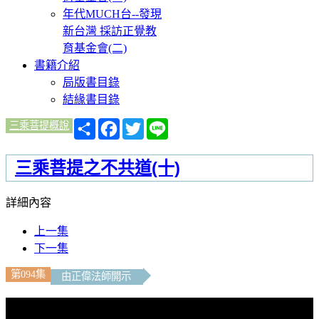
年代MUCH台--發現
新台灣 採訪正覺教
育基金會(二)
書籍介紹
局版書目錄
結緣書目錄
分
Facebook
Twitter
Line
三乘菩提概說
享
三乘菩提之不共道(十)
詳細內容
上一集
下一集
第094集
由正偉法師開示