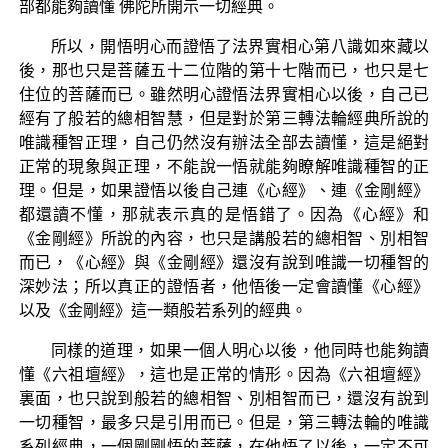
部都能夠讀懂 佛陀所開示一切經典。
所以，開悟明心而證悟了法界實相心第八識如來藏以
後，那也只是菩薩五十二位階的第十七階而已，也只是七
住位的菩薩而已。雖然明心證悟法界實相心以後，自己已
經有了般若的總相智慧，但是對於第三轉法輪經典所說的
唯識種智正理，自己仍然沒有辦法全部去讀懂，這是絕對
正常的現象與正理，不能說一悟就能夠瞭解唯識種智的正
理。但是，如果證悟以後自己連《心經》、連《金剛經》
都還讀不懂，那就表示真的是悟錯了。因為《心經》和
《金剛經》所說的內容，也只是講般若的總相智、別相智
而已，《心經》與《金剛經》還沒有說到唯識一切種智的
深妙法；所以真正的證悟者，他悟後一定會讀懂《心經》
以及《金剛經》這一類般若系列的經典。
同樣的道理，如果一個人明心以後，他同時也能夠讀
懂《六祖壇經》，這也是正常的情形。因為《六祖壇經》
裏面，也只說到般若的總相智、別相智而已，還沒有說到
一切種智，最多只是引用而已。但是，第三轉法輪的唯識
系列經典，一個剛剛悟的菩薩，在他悟了以後，一定不可