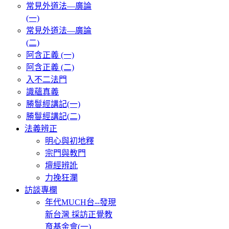
常見外道法—廣論
(一)
常見外道法—廣論
(二)
阿含正義 (一)
阿含正義 (二)
入不二法門
識蘊真義
勝鬘經講記(一)
勝鬘經講記(二)
法義辨正
明心與初地釋
宗門與教門
壇經辨訛
力挽狂瀾
訪談專欄
年代MUCH台--發現
新台灣 採訪正覺教
育基金會(一)