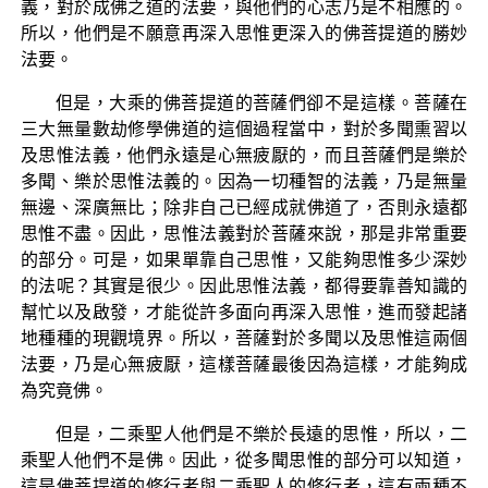
義，對於成佛之道的法要，與他們的心志乃是不相應的。
所以，他們是不願意再深入思惟更深入的佛菩提道的勝妙
法要。
但是，大乘的佛菩提道的菩薩們卻不是這樣。菩薩在
三大無量數劫修學佛道的這個過程當中，對於多聞熏習以
及思惟法義，他們永遠是心無疲厭的，而且菩薩們是樂於
多聞、樂於思惟法義的。因為一切種智的法義，乃是無量
無邊、深廣無比；除非自己已經成就佛道了，否則永遠都
思惟不盡。因此，思惟法義對於菩薩來說，那是非常重要
的部分。可是，如果單靠自己思惟，又能夠思惟多少深妙
的法呢？其實是很少。因此思惟法義，都得要靠善知識的
幫忙以及啟發，才能從許多面向再深入思惟，進而發起諸
地種種的現觀境界。所以，菩薩對於多聞以及思惟這兩個
法要，乃是心無疲厭，這樣菩薩最後因為這樣，才能夠成
為究竟佛。
但是，二乘聖人他們是不樂於長遠的思惟，所以，二
乘聖人他們不是佛。因此，從多聞思惟的部分可以知道，
這是佛菩提道的修行者與二乘聖人的修行者，這有兩種不