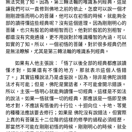
無法究竟了知。因為，第三轉法輪的唯識系列經典，這是
讓我們可以一直修到佛地之前的依止，怎麼可以說一個才
剛剛證悟而明心的菩薩，他可以在初悟的時候，就能夠全
部的讀得懂這些經典呢？沒有這個道理。因為剛剛明心的
菩薩，也只有般若的總相智而已，他對於般若的別相智，
都還沒有究竟通達，更不用說對於唯識種智的內涵，可以
如實的了知。所以，一個初悟的菩薩，對於很多經典仍然
是無法瞭解，尤其是第三轉法輪的唯識系列經典。
如果有人他主張說：「悟了以後全部的經典都應該讀
懂才對，如果還有不懂的地方，那就表示這個人悟錯
了。」其實這種說法乃是虛妄說。因為，除非是佛陀說錯
法才有可能；但是，佛陀是實語者，不可能會開示錯誤。
所以，主張一悟明心就能夠讀懂一切經典，這樣是不如法
的說法。如果一悟就懂一切的經典，那應該是一悟即至佛
地才對，不應該有悟後的十行位、十迴向位、十地、等覺
的種種法應該要去修行；如果是 佛陀沒有說錯法，但實際
上真的有菩薩五十二位階的這樣的修學的過程必須經歷，
那當然不可能在剛剛初悟的時候，剛剛明心的時候，就全