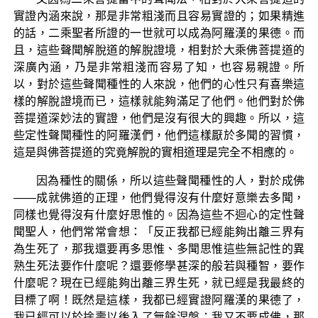
實證內涵來說，那是非常粗淺而且容易實證的；如果精進
的話，二乘聖者所證的一世就可以成為阿羅漢的果德。而
且，這些聲聞解脫道的解脫證境，相對於大乘佛菩提道的
深廣內涵，乃是非常粗淺而容易了知，也容易親證。所
以，對於這些聲聞種性的人來說，他們的心性只有喜樂這
樣的解脫證境而已，這樣就能夠滿足了他們。他們對於佛
菩提道深妙法的實證，他們是沒有很大的興趣。所以，這
些定性聲聞種性的阿羅漢們，他們這樣厭於多聞的習慣，
這是與佛菩提道的究竟解脫的實相道理是完全不相應的。
因為種性的關係，所以這些聲聞種性的人，對於成佛
——成就佛道的正理，他們覺得沒有什麼好意樂去多聞，
同樣也覺得沒有什麼好思惟的。因為這些不迴心的定性聲
聞聖人，他們常常會想：「反正我都已經能夠出離三界有
為生死了，那我還要再多思惟、多聞思惟這些無記性的異
熟生死法要作什麼呢？還要修學甚深的般若與種智，要作
什麼呢？現在已經能夠出離三界生死，就已經是我最終的
目標了啊！既然是這樣，我都已經實證阿羅漢的果德了，
我已經可以於捨壽以後入了無餘涅槃；我又不要成佛，那