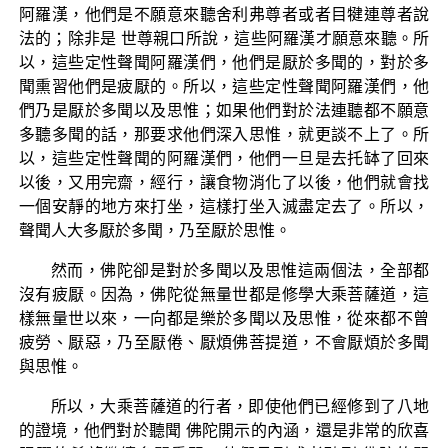
阿羅漢，他們是不願意來聽舍利弗尊者或者目犍連尊者說
法的；除非是 世尊親口所說，這些阿羅漢才願意來聽。所
以，這些定性聲聞阿羅漢們，他們是厭於多聞的，對於多
聞熏習他們是疲厭的。所以，這些定性聲聞阿羅漢們，他
們乃是厭於多聞以及思惟；如果他們對於法連聽都不願意
多聽多聞的話，那要求他們深入思惟，就更談不上了。所
以，這些定性聲聞的阿羅漢們，他們一旦是去托缽了回來
以後，又用完齋，經行，讓食物消化了以後，他們就會找
一個安靜的地方來打坐，這樣打坐入滅盡定去了。所以，
聲聞人大多厭於多聞，乃至厭於思惟。
然而，佛陀卻是對於多聞以及思惟這兩個法，全部都
沒有疲厭。因為，佛陀從無量世都是修學大乘菩薩道，這
樣無量世以來，一向都是樂於多聞以及思惟，從來都不曾
疲勞、厭惡，乃至厭倦、厭煩佛菩提道，不會厭煩於多聞
與思惟。
所以，大乘菩薩道的行者，即使他們已經修到了八地
的證境，他們對於聽聞 佛陀開示的內涵，還是非常的欣喜