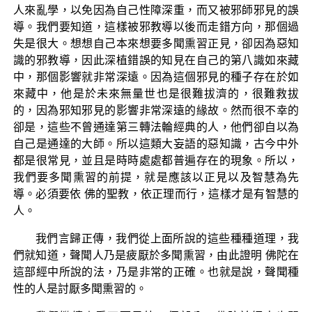
人來亂學，以免因為自己性障深重，而又被邪師邪見的誤
導。我們要知道，這樣被邪教導以後而走錯方向，那個過
失是很大。想想自己本來想要多聞熏習正見，卻因為惡知
識的邪教導，因此深植錯誤的知見在自己的第八識如來藏
中，那個影響就非常深遠。因為這個邪見的種子存在於如
來藏中，他是於未來無量世也是很難拔濟的，很難救拔
的，因為邪知邪見的影響非常深遠的緣故。然而很不幸的
卻是，這些不曾通達第三轉法輪經典的人，他們卻自以為
自己是通達的大師。所以這類大妄語的惡知識，古今中外
都是很常見，並且是時時處處都普遍存在的現象。所以，
我們要多聞熏習的前提，就是應該以正見以及智慧為先
導。必須要依 佛的聖教，依正理而行，這樣才是有智慧的
人。
我們言歸正傳，我們從上面所說的這些種種道理，我
們就知道，聲聞人乃是疲厭於多聞熏習，由此證明 佛陀在
這部經中所說的法，乃是非常的正確。也就是說，聲聞種
性的人是討厭多聞熏習的。