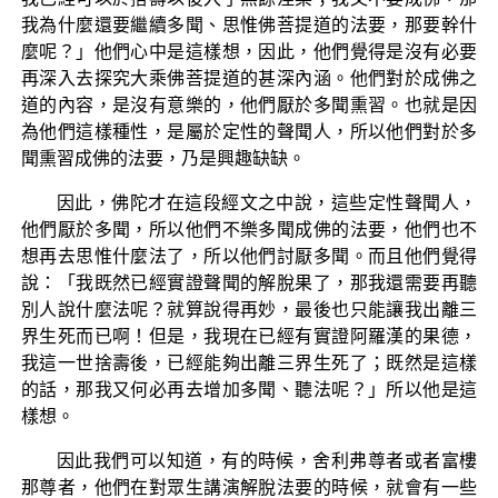
我為什麼還要繼續多聞、思惟佛菩提道的法要，那要幹什
麼呢？」他們心中是這樣想，因此，他們覺得是沒有必要
再深入去探究大乘佛菩提道的甚深內涵。他們對於成佛之
道的內容，是沒有意樂的，他們厭於多聞熏習。也就是因
為他們這樣種性，是屬於定性的聲聞人，所以他們對於多
聞熏習成佛的法要，乃是興趣缺缺。
因此，佛陀才在這段經文之中說，這些定性聲聞人，
他們厭於多聞，所以他們不樂多聞成佛的法要，他們也不
想再去思惟什麼法了，所以他們討厭多聞。而且他們覺得
說：「我既然已經實證聲聞的解脫果了，那我還需要再聽
別人說什麼法呢？就算說得再妙，最後也只能讓我出離三
界生死而已啊！但是，我現在已經有實證阿羅漢的果德，
我這一世捨壽後，已經能夠出離三界生死了；既然是這樣
的話，那我又何必再去增加多聞、聽法呢？」所以他是這
樣想。
因此我們可以知道，有的時候，舍利弗尊者或者富樓
那尊者，他們在對眾生講演解脫法要的時候，就會有一些