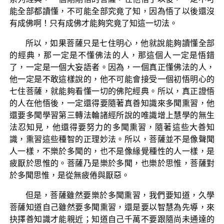
能全部都讀懂，不可能全部究竟了知，因為悟了以後還沒
有成佛啊！只有成佛才能夠究竟了知這一切法。
所以，如果菩薩只是七住明心，他就說能夠讀懂全部
的經典，那一定是不懂佛法的人，那這個人一定是悟錯
了，一定是一個大妄語者。因為，一個真正懂佛法的人，
他一定是不敢這樣說的，他不可能會接受一個初悟明心的
七住菩薩，就能夠看懂一切的佛陀經典。所以，真正證悟
的人在他悟後，一定還得要隨著真善知識來多聞熏習，他
還要多聞學習第三轉法輪諸經所說的唯識增上慧學的無生
法忍知見，他還得要努力的多聞熏習，隨著這些大善知
識，熏習這些種智的正理妙法。所以，菩薩並不是像聲聞
人一樣，不樂於多聞的，也不是像緣覺種性的人一樣，是
疲厭於思惟的。菩薩乃是樂於多聞，也樂於思惟，菩薩對
於多聞思惟，是從無疲倦與厭惡。
但是，菩薩雖然要樂於多聞熏習，我們要知道，久學
菩薩知道自己雖然要多聞熏習，還是要以智慧為先導，來
抉擇善知識才能親近；知道自己千萬不要跟隨尚未通達的