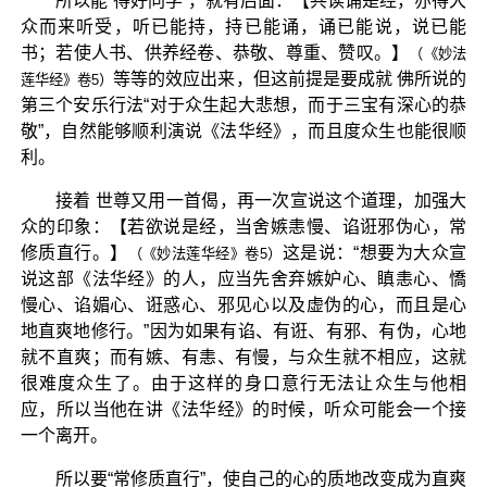
所以能“得好同学”，就有后面：【共读诵是经，亦得大
众而来听受，听已能持，持已能诵，诵已能说，说已能
书；若使人书、供养经卷、恭敬、尊重、赞叹。】
（《妙法
等等的效应出来，但这前提是要成就 佛所说的
莲华经》卷5）
第三个安乐行法“对于众生起大悲想，而于三宝有深心的恭
敬”，自然能够顺利演说《法华经》，而且度众生也能很顺
利。
接着 世尊又用一首偈，再一次宣说这个道理，加强大
众的印象：【若欲说是经，当舍嫉恚慢、谄诳邪伪心，常
修质直行。】
这是说：“想要为大众宣
（《妙法莲华经》卷5）
说这部《法华经》的人，应当先舍弃嫉妒心、瞋恚心、憍
慢心、谄媚心、诳惑心、邪见心以及虚伪的心，而且是心
地直爽地修行。”因为如果有谄、有诳、有邪、有伪，心地
就不直爽；而有嫉、有恚、有慢，与众生就不相应，这就
很难度众生了。由于这样的身口意行无法让众生与他相
应，所以当他在讲《法华经》的时候，听众可能会一个接
一个离开。
所以要“常修质直行”，使自己的心的质地改变成为直爽