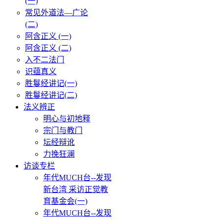
(一)
常见外道法—广论
(二)
阿含正义 (一)
阿含正义 (二)
入不二法门
识蕴真义
胜鬘经讲记(一)
胜鬘经讲记(二)
法义辨正
明心与初地释
宗门与教门
坛经辩讹
力挽狂澜
访谈专栏
年代MUCH台--发现
新台湾 采访正觉教
育基金会(一)
年代MUCH台--发现