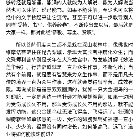
够转经就是能诵，能诵的人就能为人解说，能为人解说当
然也可以注解：说已能书。如果不能注解，至少也可以将
经中的文字抄起来让它流传。甚至于可以进一步教导别人
同样“受持、书写、供养经卷”，不断传出去以后，最后就是
大家一样，都对此经“恭敬、尊重、赞叹”。
所以菩萨们度众生都不是躲在深山老林中，像佛世时
维摩诘菩萨住在毘舍梨城，示现大富长者相度化众生；而
文殊师利菩萨则是长年在大海龙宫中，为龙族讲解《妙法
莲华经》。行菩萨道就是一直为众生作事，不断付出；当
然有个前提，就是要有智慧来为众生作事，而不是用凡夫
僧的境界一直为众生作事，这样就会觉得很辛苦、成效有
限。再说成佛是福慧双双圆满的，犹如一只大金翅鸟的一
对翅膀，一定是两边一样壮硕才能展翅翱翔；如果一边因
为受伤或长久不用，那么受伤或长久不用的那边，就不能
发挥功能，这只金翅鸟就无法飞得高、飞得远了。壮硕的
翅膀就譬如单修慧的一边，受伤的翅膀就譬如福德一直小
小、少少的，福慧没有同时增长，如何能高飞、远飞？道
业将如何能快速前进？