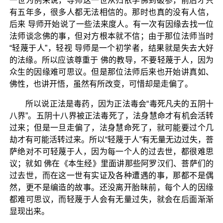
一世为例来说，导师这一世从归依学佛到破参，前后才只
有五年多，很多人都无法相信的。那时也真的没有人信，
后来 导师开始说了一些法来度人。有一次有因缘去找一位
法师谈念佛的事，但对方根本就不信；由于那位法师当时
“轻蔑于人”，轻视 导师是一个初学者，结果就是失去大好
的法缘。所以应该尊重于 佛的教导，不要轻蔑于人，因为
众生的因缘难可思议。但是那位法师后来也开始讲真如、
佛性，也讲开悟，虽然有所改变，可惜却是走偏了。
所以说正法是毒药，因为正法毒会“毒死凡夫的五阴十
八界”。五阴十八界被正法毒死了，法身慧命才有机会活转
过来；但是一旦走偏了，法身慧命死了，就可能要过个几
劫才有可能活转过来。所以“轻蔑于人”有无量无边过失，菩
萨绝对不可轻蔑于人，因为每一个人的过去世，都很难思
议；就如 佛在《本生经》里面讲那些阿罗汉们、菩萨们的
过去世，而在这一世有实证及各种遭遇的事，那都不是偶
然，更不是编造的故事。还没离开胎昧前，每个人的因缘
都难可思议，而轻蔑于人会有无量过失，就会在后面渐渐
显现出来。