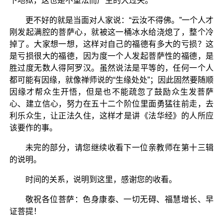
下地狱，这也是不重法而产生的大过失。
更不好的就是当面对人家说：“云汝不得佛。”一个人才
刚发起满腔的菩萨心，就被这一桶冰水给浇熄了，整个冷
掉了。大家想一想，这样对自己的福德有多大的亏损？这
是亏损很大的福德，因为度一个人发起菩萨性的福德，是
胜过度无数人得阿罗汉。虽然说法是平等的，任何一个人
都可能有因缘，就像禅师说的“生缘处处”；因此固然要随顺
因缘才帮众生开悟，但是也不能疏忽了鼓励众生发菩萨
心、建立信心，努力在五十二个阶位里面勇猛往前走，去
利乐众生，让正法久住，这样才是讲《法华经》的人所应
该要作的事。
未完的部分，请您继续收看下一位亲教师在第十三辑
的说明。
时间的关系，说明到这里，感谢您的收看。
敬祝各位菩萨：色身康泰、一切无碍、福慧增长、早
证菩提！