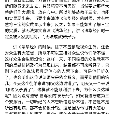
们，也就是归依十方世界菩萨僧团。因为十方世界诸大菩
萨们随意来来去去，智慧境界不可思议，当然要对那些大
菩萨们作大师想、放在心中。所以能够恭敬于三宝，也能
如实显现出来，当要出来演述《法华经》的时候，才有智
慧将三宝的实质显示出来；反之，如果不能如实了解三宝
的实质，就无法如实宣演《法华经》，讲《法华经》时一
定会被人家挑毛病，而无法成就安乐行。
讲《法华经》的时候，除了不应该轻视众生外，还要
对众生有大悲想，所以不可以直接对众生说他们听不懂，
这样众生会生起烦恼；这样一来，不同根器的众生就有不
同的反感情绪及行为显现出来，结果都不再来听经了，只
剩下对这位说法师具足信心的人留下来。可是他们听久
了，也会听出这位说法师只是依文解义，而受到他们的恼
乱；今天这个徒弟来说“师父这边讲错了”，明天又一个来说
“哪边又矛盾了”，这样就不能顺利讲下去。为什么会这样
呢？因为没有遵守 世尊说的“安乐行”。如果有遵守这第三
个安乐行，一切听经的人不管听懂或听不懂，不管是不是
听出有毛病，都不会和他计较。这是因为他很有大悲心，