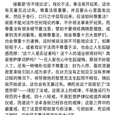
接着是“亦不戏论法”。戏论于法，拿法来开玩笑，这也
有无量无边过失。尊重法很重要，并且要从心里面发出
来，然后于身行、口行之中显现出来。应该如何尊重法？
就是不能对法作任何戏论的事，不许将法拿来开玩笑。而
尊重法有很多细节要注意，譬如不要将经典随意摆放、或
拿到洗手间看等。能够尊重法，就会尊重十方大菩萨们，
也会尊重十方诸佛，这时候说法就不可能戏论法了。如果
轻视于人，或者戏论于法而不尊重于法，也会让人生起疑
惑而想：“这个人是实证者吗？这个人的道业修得好吗？真
是菩萨摩诃萨吗？”一旦人家在心中生起疑悔，那就不好度
人了。还有一种情形也是不尊重法：好为人师、喜欢泄漏
密意来吸引别人成为弟子。在对方没有正知见又没有参禅
过程的情况下，将导致他的智慧无法生起而不相信，随后
就开始谤法，这也会有无量过失。佛陀说这个就是犯了“法
毘奈耶”——违犯了法戒，这是法上的戒律，不是施设行为
规范的十重戒、四十八轻戒，不是犯菩萨律仪戒或声闻律
仪戒，而是这个法本身就已经存在的戒律；这是三界中的
最重戒，犯了法毘奈耶就是亏损法事、亏损如来，死后得