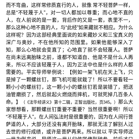
而不弯曲，这样常修质直行的人，就像 常不轻菩萨一样，
总是“不轻蔑于人”，对一切人都加以尊重；而心地不直的
人，在人前说的是一套，背后作的又是一套，表里不一，
那么这种心地不直的人，与“此经”如来藏就不相应。为什么
这样呢？因为这部经典里面说的如来藏妙义和三宝真义的
深广与奥妙，不在他所知的范围里。如果他能够深入了
知，那么心地就会变直了；心地直了就不会轻蔑人。菩萨
在尚未远离胎昧之前，谁都不知道自、他是不是什么人再
来，所以不应该轻蔑于人，因为正法中也是什么样的人都
需要的。平实导师举例说：【例如一架飞机在天上飞，只
是掉了一颗螺丝钉，那飞机可能就栽了！所以不要看轻一
颗小小的螺丝钉，这一颗小小的螺丝钉若是装错了，把送
油管磨损了，然后就起火燃烧而摔机，可就死掉几百条人
命。】
那么大
（《法华经讲义》第十二辑，正智出版社，页345。）
家想想看，那颗螺丝钉重要不重要？当然很重要啊！所以
“不轻蔑于人”，在人间弘法时是很重要的，因为在人间行菩
萨道的人，大部分还没有离开胎昧，那就无法了解别人过
去世的修行成绩，或许是菩萨再来。所以就以 平实导师这