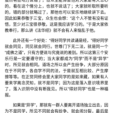
虽然有些地方说错了，但众生能体会他对大家是有大悲心
的，看在这个情分上，也就不说话了；大家就听取所要听
的，错的部分就略过了，那他也可以安乐地继续讲下去。
因此如果恭敬于三宝，众生也会想：“这个人不管有没有证
悟，至少对三宝很恭敬，这是我应该学习的。”于是大家依
教奉行，那么讲《法华经》就不会有人来恼乱于他。
此外还有一个好处：“得好同学共读诵是经，”得好同学
就会同见，同见就会同行。世尊门下无二法，就是同一个
“成佛之道”，只有方便说与究竟说的差别。所以这第三个安
乐行是一定要遵守的；当大家都成为“同学”而不是“异学”
时，所见就会相同。道场之所以会产生纷争，大部分原因
在于不同学，各自学不同的法，于是就互相比较、产生摩
擦等等。在正觉同修会里大家同学的是如来藏，如果有人
要来学离念灵知，就不是同学；因为这是落入意识境界里
了，落入识阴中没有断我见。所以“得好同学”也是一种福
报。
如果是“异学”，那就有一群人要离开道场独立出去，因
为不是同学，所见不同就会有纷争、就会闹分裂，最后是