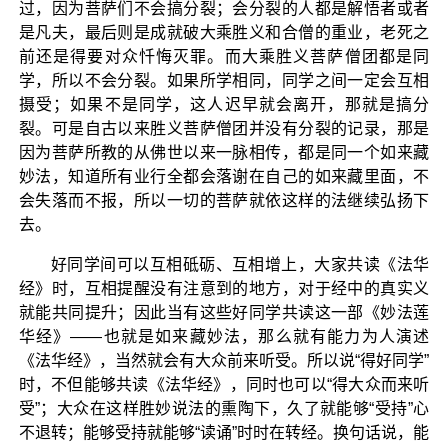
过，因为菩萨们不会搞分裂；会分裂的人都是解悟者或者
是凡夫，最后则是成就破大乘胜义和合僧的重业，老死之
前还是得要对众忏悔灭罪。而大乘胜义菩萨僧团都是同
学，所以不会分裂。如果所学相同，同学之间一定会互相
摄受；如果不是同学，这人迟早就会离开，那就是搞分
裂。可是自古以来胜义菩萨僧团并没有分裂的记录，那是
因为菩萨所教的从佛世以来一脉相传，都是同一个如来藏
妙法，知道所有业行全都会落谢在自己的如来藏里面，不
会失落而不报，所以一切的菩萨就依这样的法继续弘扬下
去。
好同学间可以互相砥砺、互相增上，大家共读《法华
经》时，互相提醒没有注意到的地方，对于经中的真实义
就能共同提升；因此当有这些好同学共读这一部《妙法莲
华经》——也就是如来藏妙法，那么就有能力为人演述
《法华经》，当然就会有大众前来听受。所以说“得好同学”
时，不但能够共读《法华经》，同时也可以“得大众而来听
受”；大众在这样胜妙说法的熏陶下，久了就能够“受持”心
不退转；能够受持就能够“读诵”时时在转经。换句话说，能