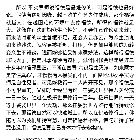
所以 平实导师说福德是最难修的，可是福德也最好
修。假使有遇到因缘，越困难的任务去作成功，那个福德
就越大；在越困难的环境中去修福德，所得的福德就最
大。就像在正法时期众生心性好，不会任意诽谤如来藏；
而末法时期的众生善根不足，还会人云亦云，为众生演说
如来藏妙法，就容易被抵制、打压；但是如果能够成功转
变众生不诽谤，进而能够信受如来藏妙法，这样所得福德
就很大了。但是凡事都须有过程，就像同修会也是经过二
十多年的摧邪显正，不断在宣导“六识是生灭法，如来藏才
是常住真心”，才慢慢有人接受而不再一面倒地诋毁 平实导
师是自性见者。可见能救得一个人离开邪见，那个福德是
不可限量的。又如净土经里有说：在娑婆世界持八关斋戒
一日一夜，胜过在极乐世界修行一百年。极乐世界的一天
等于娑婆世界一个大劫，那么在娑婆世界难行能行持续修
下去，那福德自然可以快速增上。所以在佛道修行上，佛
陀可以为我们加持智慧，可是福德若不够，佛陀加持了智
慧也没用；福德是要自己身体力行去修集的。