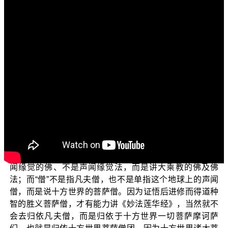
各位菩萨：阿弥陀佛！
欢迎收看“三乘菩提之法华经讲义”节目，今天这个单元
我们继续来看〈安乐行品〉的第三个安乐行法。
上次我们说到，自己恭敬于三宝时，才会得到大众的
恭敬。悟后自以为是而无视经典、诃佛骂祖，将只能停留
在自己所知有限的层次中，一生无法再进步，而且对三宝
没有深入的了知，很容易落入狂禅里。
今天要从《法华经讲义》第十二辑328页开始。佛陀
为我们开示的第三个安乐行，正是强调对于“佛、法、僧”要
有深入的理解与恭敬。可是这里的“佛”与“法”，讲的不是声
闻缘觉的佛、不是声闻缘觉法，而是讲大乘教的佛及佛
法；而“僧”不是指凡夫僧，也不是单指这个地球上的声闻
僧，而是说十方世界的菩萨僧。因为证悟后进修而得道种
智的胜义菩萨僧，才有能力讲《妙法莲华经》，当然就不
会去归依凡夫僧，而是归依于十方世界一切菩萨摩诃萨