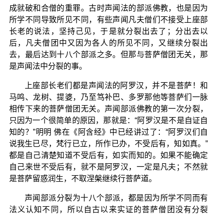
成就破和合僧的重罪。古时声闻法的部派佛教，也是因为
所学不同导致所见不同，有些声闻凡夫僧们不接受上座部
长老的说法，坚持己见，于是就分裂出去了；分出去以
后，凡夫僧团中又因为各人的所见不同，又继续分裂出
去，最后达到十八个部派之多。但那与菩萨僧团无关，那
是声闻法中分裂的事。
上座部长老们都是声闻法的阿罗汉，并不是菩萨！和
马鸣、龙树、提婆，乃至笃补巴、多罗那他等菩萨们一脉
相传下来的菩萨僧团无关。声闻部派佛教的第一次分裂，
只因为一个很简单的原因，那就是：“阿罗汉是不是自证自
知的？”明明 佛在《阿含经》中已经讲过了：“阿罗汉们自
说我生已尽，梵行已立，所作已办，不受后有，知如真。”
都是自己清楚知道不受后有，如实而知的。如果不能确定
自己来世不受后有，就不是阿罗汉，一定是凡夫；不然就
是菩萨留惑润生，不取涅槃继续行菩萨道。
声闻部派分裂为十八个部派，都是因为所学不同而有
法义认知不同，所以自古以来实证的菩萨僧团没有分裂