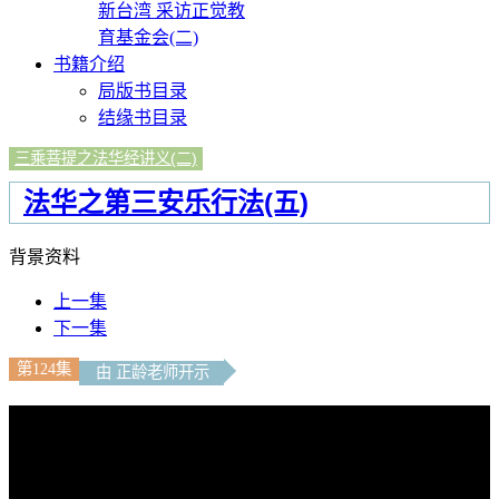
新台湾 采访正觉教
育基金会(二)
书籍介绍
局版书目录
结缘书目录
三乘菩提之法华经讲义(二)
法华之第三安乐行法(五)
背景资料
上一集
下一集
第124集
由 正龄老师开示
文字內容