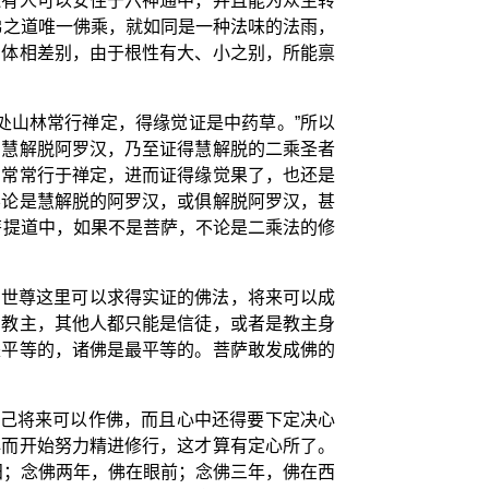
还有人可以安住于六神通中，并且能为众生转
佛之道唯一佛乘，就如同是一种法味的法雨，
的体相差别，由于根性有大、小之别，所能禀
处山林常行禅定，得缘觉证是中药草。”所以
的慧解脱阿罗汉，乃至证得慧解脱的二乘圣者
中常常行于禅定，进而证得缘觉果了，也还是
不论是慧解脱的阿罗汉，或俱解脱阿罗汉，甚
菩提道中，如果不是菩萨，不论是二乘法的修
 世尊这里可以求得实证的佛法，将来可以成
为教主，其他人都只能是信徒，或者是教主身
是平等的，诸佛是最平等的。菩萨敢发成佛的
自己将来可以作佛，而且心中还得要下定决心
心而开始努力精进修行，这才算有定心所了。
田；念佛两年，佛在眼前；念佛三年，佛在西