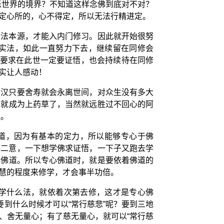
乐世界的境界？不知道这样念佛到底对不对？
定心所的，心不得定，所以无法行精进定。
诸法本源，才能入内门修习。因此就开始很努
实法，如此一直努力下去，继续留在同修会
不要求在此世一定要证悟，也会持续待在同修
实让人感动！
罗汉只要舍寿就会永离世间，对众生没有多大
，就成为上药草了，当然就远胜过不回心的阿
证。
佛道，因为有基本的定力，所以能够专心于佛
心二意，一下想学佛求证悟，一下子又跑去学
心佛道。所以专心佛道时，就是要依着佛道的
慧的程度来修学，才会事半功倍。
学什么法，就依着次第去修，这才是专心佛
到什么时候才可以“常行慈悲”呢？要到三地
、舍无量心；有了慈无量心，就可以“常行慈