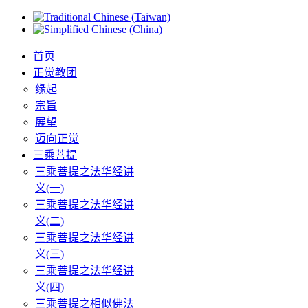
首页
正觉教团
缘起
宗旨
展望
迈向正觉
三乘菩提
三乘菩提之法华经讲
义(一)
三乘菩提之法华经讲
义(二)
三乘菩提之法华经讲
义(三)
三乘菩提之法华经讲
义(四)
三乘菩提之相似佛法