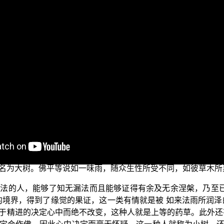
目，今天我们要继续来看《法华经》〈药草喻品〉的内容。
一味法，那就是唯一佛乘的法；因为 佛陀证得平等法，观待众
众生平等，是因为众生都具有同一体性的实相法；每位众生都
缘起性空是平等的；现象是永远不可能平等的，而缘起性空一旦
这是没有意义的。佛陀将闻法众生的根性分为五类：小药草、
闻 如来说法，是无法证得实相法的，故不能成为证悟的菩萨；
，从 平实导师讲述的《法华经讲义》第七辑31页的经文开始看
世尊处我当作佛，行精进定是上药草。又诸佛子专心佛道，常
名为大树。佛平等说如一味雨，随众生性所受不同，如彼草木所
说法的人，能够了知无漏法而且能够证得有余及无余涅槃，乃至
境界，得到了缘觉的果证，这一类有情就是被 如来法雨所润泽
于精进的决定心中而绝不改变，这种人就是上等的药草。此外还