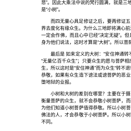
悲”。因此大乘法中说的梵行圆满，就是三
是“小树”。
而四无量心具足修证之后，要再修证五
界去度化有缘众生。为什么三地即将满心前
一定会作佛，而且心中已经“决定无疑”。
身为他们说法，这时才算是“大树”。所以菩
最后是 如来定义的大树：“安住神通
“无量亿百千众生”；只要众生的愿与菩萨
生，所以这时是“安住神通”而为众生“转不退
恭敬，如果有众生造下谤法或谤菩萨的恶业
堕地狱的业报。
小树和大树的差别在哪里？主要在于摄
衡量菩萨的众生，就不会恭敬小树菩萨，而
为他们知道小树菩萨值得恭敬。所以小树菩
佛法的人，才会恭敬于小树菩萨。所以小树
不同。