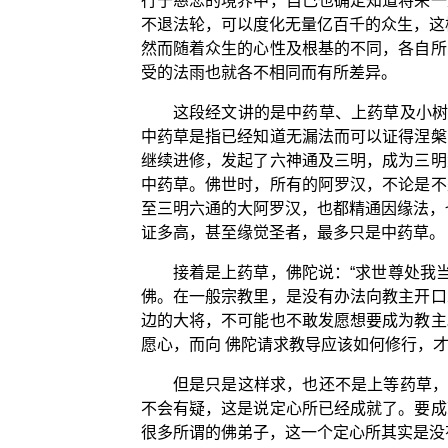
行于慈悲的境界中，自己也确定知道将来一
不退法轮，可以度化无量亿百千的众生，这
然而随着众生的心性及根基的不同，各自所
受的法雨也就各不相同而有所差异。
这段经文讲的是中药草、上药草及小树
中药草是指已经知道无漏法而可以证得涅槃
继续进修，发起了六神通及三明，成为三明
中药草。佛世时，所有的阿罗汉，不论是不
至三明六通的大阿罗汉，也都精通因缘法，
证多高，甚至缘觉圣者，最多只是中药草。
接着是上药草，佛陀说：“求世尊处我
佛。在一般宗教里，是没有办法向教主开口
边的大将，不可能也不敢发愿想要成为教主
愿心，而向 佛陀请求教导应该如何修行，
但是只是这样求，也还不是上等药草，
不会有疑，这是说定心所已经成就了。要成
很多所谓的佛弟子，这一个定心所其实是没