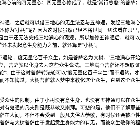
地满心前的四无量心；四无量心修成了，就是“常行慈悲”的菩萨
神通，之后就可以借三地心的无生法忍与五神通，发起三地满
还称为“小树”呢？因为这时候虽然已经不将世间一切法看在眼里，
但是由于还无法完成三地满心的现观，所以加修五神通后，就可
萨还未发起意生身能力之前，就还算是“小树”。
转不退轮，度无量亿百千众生，如是菩萨名为大树。”三地满心开
相应，菩萨就以化身去为这些众生说法。三地满心菩萨还不想取
轮”；由于这时菩萨转法轮可以“度无量亿百千众生”而不退转，才
而不知悔过，大树菩萨就入梦中来教化这个众生，直到这个众
受众生的限制。由于小树没有意生身，也没有五神通可以在众
对有鬼通的凡夫则是既恭敬又崇拜。可悲的是，他们不了解那
萨在人间，不但不会受到一般凡夫俗人恭敬，有时候还会被心
菩萨与大树菩萨由于发起意生身能力的有无，而被众生敬仰的