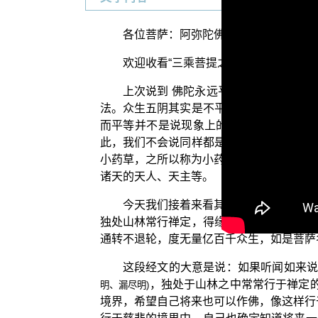
各位菩萨：阿弥陀佛！
欢迎收看“三乘菩提之法华经讲义”节
上次说到 佛陀永远平等地为众生演说
法。众生五阴其实是不平等的，因此能够说
而平等并不是说现象上的平等，也不是说
此，我们不会说同样都是无，所以叫平等，
小药草，之所以称为小药草，是因为他们听
诸天的天人、天主等。
今天我们接着来看其余四种根性的众生
独处山林常行禅定，得缘觉证是中药草。求
通转不退轮，度无量亿百千众生，如是菩萨
这段经文的大意是说：如果听闻如来
，独处于山林之中常常行于禅定的
明、漏尽明)
境界，希望自己将来也可以作佛，像这样行