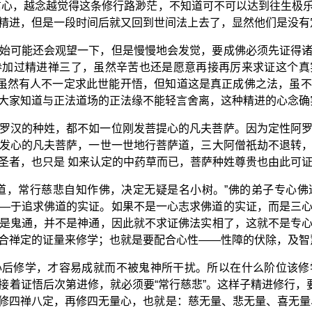
信心，越念越觉得这条修行路渺茫，不知道可不可以达到往生极
精进，但是一段时间后就又回到世间法上去了，显然他们是没有
始可能还会观望一下，但是慢慢地会发觉，要成佛必须先证得
参加过精进禅三了，虽然辛苦也还是愿意再接再厉来求证这个真
。虽然有人不一定求此世能开悟，但知道这是真正成佛之法，虽
大家知道与正法道场的正法缘不能轻言舍离，这种精进的心念确
罗汉的种姓，都不如一位刚发菩提心的凡夫菩萨。因为定性阿
发心的凡夫菩萨，一世一世地行菩萨道，三大阿僧祇劫不退转
圣者，也只是 如来认定的中药草而已，菩萨种姓尊贵也由此可
道，常行慈悲自知作佛，决定无疑是名小树。”佛的弟子专心
—于追求佛道的实证。如果不是一心志求佛道的实证，而是三
是鬼通，并不是神通，因此就不求证佛法实相了，这就不是专
合禅定的证量来修学；也就是要配合心性——性障的伏除，及智
心后修学，才容易成就而不被鬼神所干扰。所以在什么阶位该修
接着证悟后次第进修，就必须要“常行慈悲”。这样子精进修行，要
修四禅八定，再修四无量心，也就是：慈无量、悲无量、喜无量