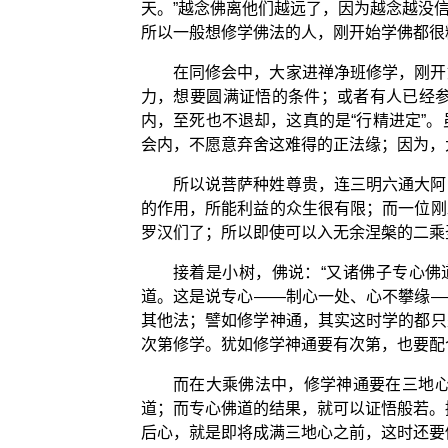
天。”越念佛离他们越远了，因为越念越没
所以一般想修学佛法的人，刚开始学佛都很
在同修会中，大家进禅净班修学，刚开
力，想要圆满证悟的条件；或者有人已经
内，至死也不退却，这真的是“行精进定”
会内，不愿意弃舍这难得的正法缘；因为，
所以说菩萨种姓尊贵，连三明六通大阿
的作用，所能利益的众生很有限；而一位刚
罗汉们了；所以即使可以入无余涅槃的二乘
接着是小树，佛说：“又诸佛子专心佛
道。这是说专心——制心一处、心不攀缘—
其他法；譬如修学神通，其实这时学的都只
次第修学。犹如修学神通要有次第，也要配
而在大乘佛法中，修学神通要在三地
道；而专心佛道的结果，就可以证悟般若。
后心，就是即将成满三地心之前，这时还要