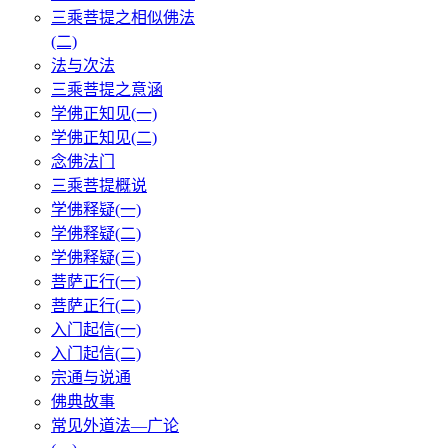
三乘菩提之相似佛法
(二)
法与次法
三乘菩提之意涵
学佛正知见(一)
学佛正知见(二)
念佛法门
三乘菩提概说
学佛释疑(一)
学佛释疑(二)
学佛释疑(三)
菩萨正行(一)
菩萨正行(二)
入门起信(一)
入门起信(二)
宗通与说通
佛典故事
常见外道法—广论