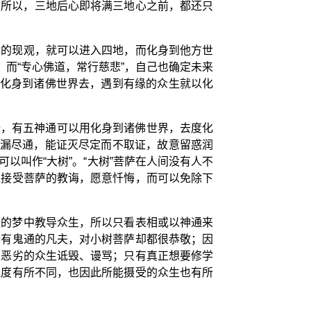
；所以，三地后心即将满三地心之前，都还只
心的现观，就可以进入四地，而化身到他方世
而“专心佛道，常行慈悲”，自己也确定未来
以化身到诸佛世界去，遇到有缘的众生就以化
始，有五神通可以用化身到诸佛世界，去度化
证漏尽通，能证灭尽定而不取证，故意留惑润
可以叫作“大树”。“大树”菩萨在人间没有人不
生接受菩萨的教诲，愿意忏悔，而可以免除下
生的梦中教导众生，所以只看表相或以神通来
些有鬼通的凡夫，对小树菩萨却都很恭敬；因
性恶劣的众生诋毁、谩骂；只有真正想要修学
程度有所不同，也因此所能摄受的众生也有所