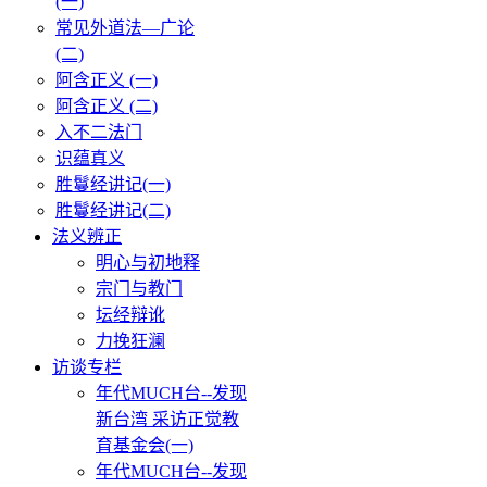
(一)
常见外道法—广论
(二)
阿含正义 (一)
阿含正义 (二)
入不二法门
识蕴真义
胜鬘经讲记(一)
胜鬘经讲记(二)
法义辨正
明心与初地释
宗门与教门
坛经辩讹
力挽狂澜
访谈专栏
年代MUCH台--发现
新台湾 采访正觉教
育基金会(一)
年代MUCH台--发现