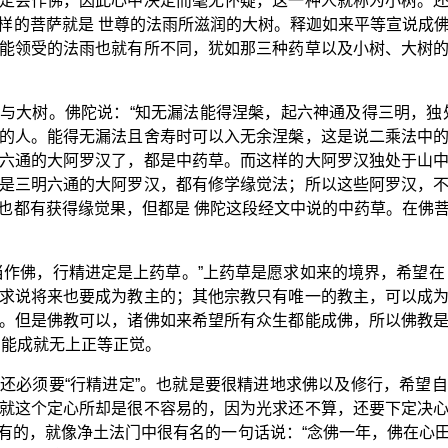
定会作佛，因此心中决定而毫无怀疑，这一种人就称为小树。
样的菩萨就是 世尊的法雨所滋润的大树。释迦如来平等宣说成
能领受的法雨也就有所不同，犹如那三种药草以及小树、大树
与大树。佛陀说：“知无漏法能得涅槃，起六神通及得三明，独
的人。能得无漏法且舍寿时可以入无余涅槃，这是说二乘法中
六通的大阿罗汉了，都是中药草。而这样的大阿罗汉独处于山
是三明六通的大阿罗汉，都有修学缘觉法；所以这些阿罗汉，
也都有获得缘觉果，但都是 佛陀这段经文中说的中药草。在佛
当作佛，行精进定是上药草。”上药草是愿求如来的境界，希望在
求说将来也要成为教主的；其他宗教只有唯一的教主，可以成
。但是佛教可以，诸佛如来希望所有众生都能成佛，所以佛教
才能成就无上正等正觉。
还必须要“行精进定”。也就是要很精进地求佛以及修行，希望
就这个定心所却是很不容易的，因为光求还不算，还要下定决
有的，就像净土法门中很有名的一句话说：“念佛一年，佛在心