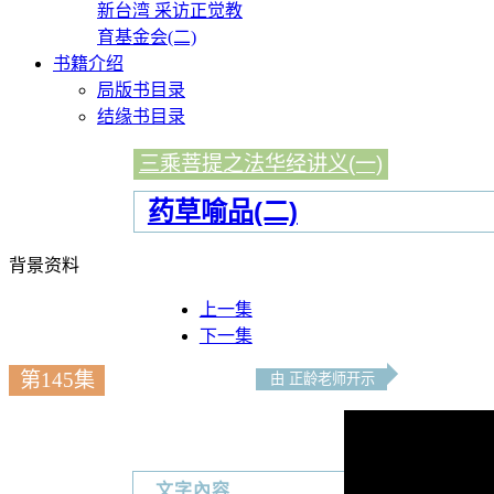
新台湾 采访正觉教
育基金会(二)
书籍介绍
局版书目录
结缘书目录
三乘菩提之法华经讲义(一)
药草喻品(二)
背景资料
上一集
下一集
第145集
由 正龄老师开示
文字內容