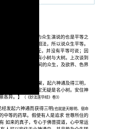
生也是平等的，因而为众生演说的也是平等之
因为有这真如性的实相法，所以说众生平等。
缘散灭了，一法也无，并没有平等可说；因
中药草、上药草，还有小树与大树。上次谈到
这类众生是指欲界人间的众生，及欲界、色界
：【知无漏法能得涅槃，起六神通及得三明，
行慈悲自知作佛，决定无疑是名小树。安住神
禀各异。】
（《妙法莲华经》卷3）
已经发起六神通而获得三明
(也就是天眼明、宿命
的中等的药草。假使有人是追求 世尊所住的
有 如来的真子，专心于佛菩提道，心中常运