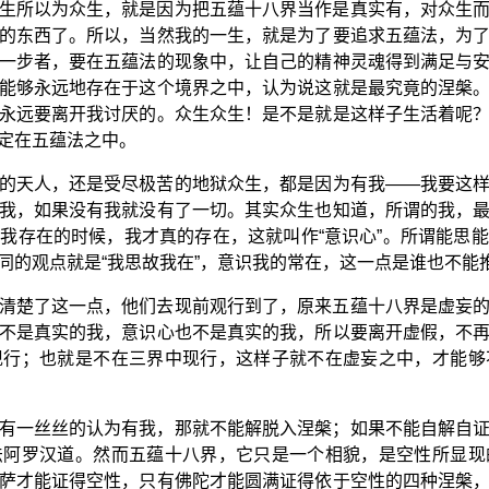
生所以为众生，就是因为把五蕴十八界当作是真实有，对众生
的东西了。所以，当然我的一生，就是为了要追求五蕴法，为
一步者，要在五蕴法的现象中，让自己的精神灵魂得到满足与
能够永远地存在于这个境界之中，认为说这就是最究竟的涅槃
永远要离开我讨厌的。众生众生！是不是就是这样子生活着呢
定在五蕴法之中。
的天人，还是受尽极苦的地狱众生，都是因为有我——我要这
我，如果没有我就没有了一切。其实众生也知道，所谓的我，
我存在的时候，我才真的存在，这就叫作“意识心”。所谓能思
同的观点就是“我思故我在”，意识我的常在，这一点是谁也不能
清楚了这一点，他们去现前观行到了，原来五蕴十八界是虚妄
不是真实的我，意识心也不是真实的我，所以要离开虚假，不
现行；也就是不在三界中现行，这样子就不在虚妄之中，才能够
有一丝丝的认为有我，那就不能解脱入涅槃；如果不能自解自
法阿罗汉道。然而五蕴十八界，它只是一个相貌，是空性所显现
萨才能证得空性，只有佛陀才能圆满证得依于空性的四种涅槃