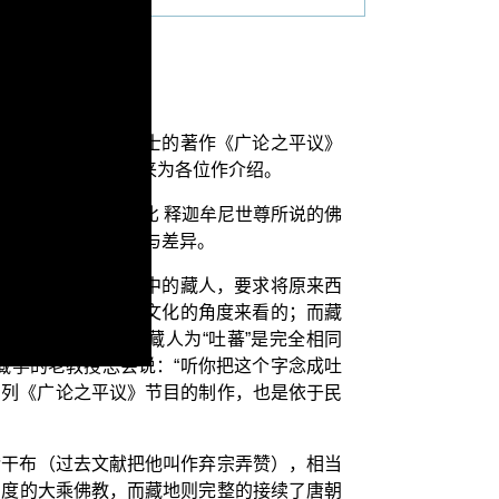
，也就是本会正雄居士的著作《广论之平议》
正雄居士的著作，来为各位作介绍。
演述出来，并且对比 释迦牟尼世尊所说的佛
间有着什么样的相同与差异。
这几年许多华文世界中的藏人，要求将原来西
西藏，这是以汉民族文化的角度来看的；而藏
国唐朝以来，汉人就称藏人为“吐蕃”是完全相同
藏学的老教授总会说：“听你把这个字念成吐
系列《广论之平议》节目的制作，也是依于民
赞干布（过去文献把他叫作弃宗弄赞），相当
印度的大乘佛教，而藏地则完整的接续了唐朝