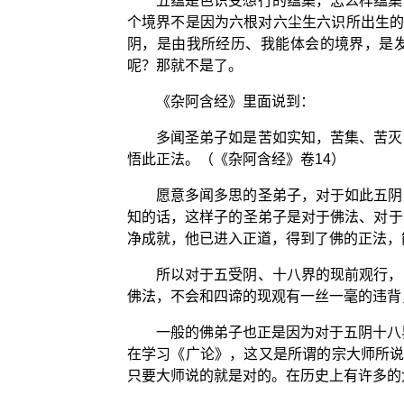
五蕴是色识受想行的蕴集，怎么样蕴集
个境界不是因为六根对六尘生六识所出生的
阴，是由我所经历、我能体会的境界，是发
呢？那就不是了。
《杂阿含经》里面说到：
多闻圣弟子如是苦如实知，苦集、苦灭
悟此正法。（《杂阿含经》卷14）
愿意多闻多思的圣弟子，对于如此五阴
知的话，这样子的圣弟子是对于佛法、对于
净成就，他已进入正道，得到了佛的正法，
所以对于五受阴、十八界的现前观行，
佛法，不会和四谛的现观有一丝一毫的违背
一般的佛弟子也正是因为对于五阴十八
在学习《广论》，这又是所谓的宗大师所说
只要大师说的就是对的。在历史上有许多的