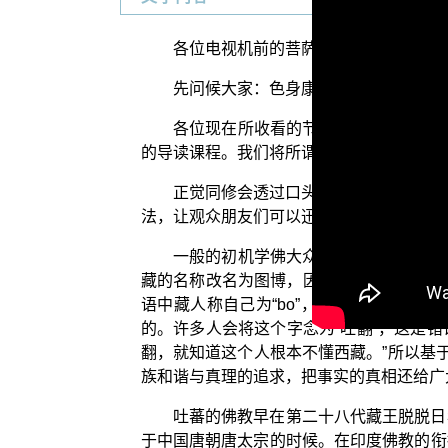
各位电视机前的菩萨们：阿弥陀佛！
先问候大家：色身康泰否？少病少恼否
各位现在所收看的节目，是由佛教正觉
的导读课程。我们将所谓藏传佛教中格鲁派
正觉同修会透过口头的演讲集，把格鲁
法，让观众朋友们可以迅速地了解，宗喀巴
一般的初机学佛大众，在学佛的过程之
藏的名称改名为图博，因为他们认为“西藏
语中藏人称自己为“bo”，英文中“Tibe
的。许多人会将这个字念为“吐翻”，这是
翻，就知道这个人根本不懂西藏。”所以基
族和谐与真理的追求，把事实的真相还给广
吐蕃的佛教早在第二十八代藏王脱脱日
于中国唐朝唐太宗的时候。在印度佛教的衔