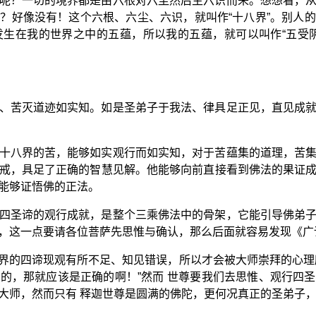
呢？一切的境界都是由六根对六尘然后生六识而来。想想看，
？好像没有！这个六根、六尘、六识，就叫作“十八界”。别人
生在我的世界之中的五蕴，所以我的五蕴，就可以叫作“五受
、苦灭道迹如实知。如是圣弟子于我法、律具足正见，直见成
十八界的苦，能够如实观行而如实知，对于苦蕴集的道理，苦
戒，具足了正确的智慧见解。他能够向前直接看到佛法的果证
能够证悟佛的正法。
四圣谛的观行成就，是整个三乘佛法中的骨架，它能引导佛弟
，这一点要请各位菩萨先思惟与确认，那么后面就容易发现《广
界的四谛现观有所不足、知见错误，所以才会被大师崇拜的心理
的，那就应该是正确的啊！”然而 世尊要我们去思惟、观行四
大师，然而只有 释迦世尊是圆满的佛陀，更何况真正的圣弟子