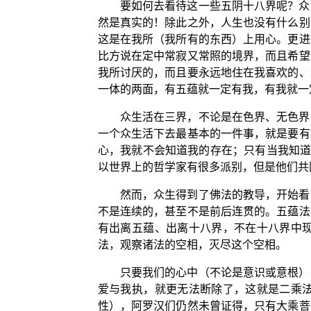
要如何去看待这一些五阴十八界呢？众
然是真实的！除此之外，人生也没有什么别
这是在我所（我所有的东西）上用心。更进
比方说在定中常寂又常照的境界，而且希望
我所讨厌的，而且要永远地住在我喜欢的、
一体的两面，有五蕴就一定有我，有我就一
众生活在三界，不论是在色界、无色界
一个众生活下去最基本的一件事，就是要有
心，我就不会知道我的存在；只有当我知道
以世界上的哲学家有很多派别，但是他们共
然而，众生得到了佛法的教导，开始看
不是连续的，甚至不是前后连贯的。五蕴法
有出离五蕴、出离十八界，不在十八界中
法，观察诸法的空相，灭尽这个空相。
只要我们的心中（不论是意识或意根）
爱与我执，就更无法断除了，这就是二乘
性），阿罗汉们仍然未曾证得，只有大乘菩