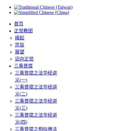
首页
正觉教团
缘起
宗旨
展望
迈向正觉
三乘菩提
三乘菩提之法华经讲
义(一)
三乘菩提之法华经讲
义(二)
三乘菩提之法华经讲
义(三)
三乘菩提之法华经讲
义(四)
三乘菩提之相似佛法