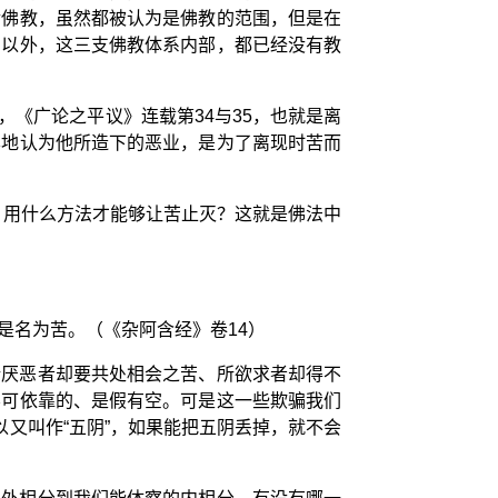
传佛教，虽然都被认为是佛教的范围，但是在
堂以外，这三支佛教体系内部，都已经没有教
，《广论之平议》连载第34与35，也就是离
样地认为他所造下的恶业，是为了离现时苦而
？用什么方法才能够让苦止灭？这就是佛法中
是名为苦。（《杂阿含经》卷14）
所厌恶者却要共处相会之苦、所欲求者却得不
不可依靠的、是假有空。可是这一些欺骗我们
又叫作“五阴”，如果能把五阴丢掉，就不会