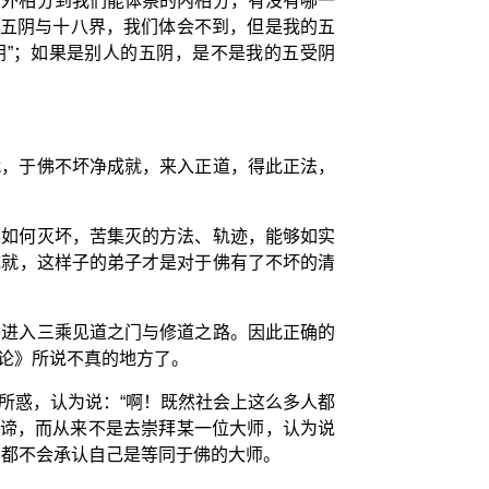
从外相分到我们能体察的内相分，有没有哪一
的五阴与十八界，我们体会不到，但是我的五
阴”；如果是别人的五阴，是不是我的五受阴
就，于佛不坏净成就，来入正道，得此正法，
集如何灭坏，苦集灭的方法、轨迹，能够如实
成就，这样子的弟子才是对于佛有了不坏的清
子进入三乘见道之门与修道之路。因此正确的
论》所说不真的地方了。
所惑，认为说：“啊！既然社会上这么多人都
圣谛，而从来不是去崇拜某一位大师，认为说
，都不会承认自己是等同于佛的大师。