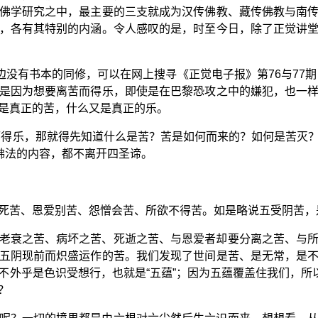
佛学研究之中，最主要的三支就成为汉传佛教、藏传佛教与南
，各有其特别的内涵。令人感叹的是，时至今日，除了正觉讲
边没有书本的同修，可以在网上搜寻《正觉电子报》第76与77期
是因为想要离苦而得乐，即使是在巴黎恐攻之中的嫌犯，也一
是真正的苦，什么又是真正的乐。
而得乐，那就得先知道什么是苦？苦是如何而来的？如何是苦灭
佛法的内容，都不离开四圣谛。
死苦、恩爱别苦、怨憎会苦、所欲不得苦。如是略说五受阴苦，
老衰之苦、病坏之苦、死逝之苦、与恩爱者却要分离之苦、与
五阴现前而炽盛运作的苦。我们发现了世间是苦、是无常，是
不外乎是色识受想行，也就是“五蕴”；因为五蕴覆盖住我们，所以
？