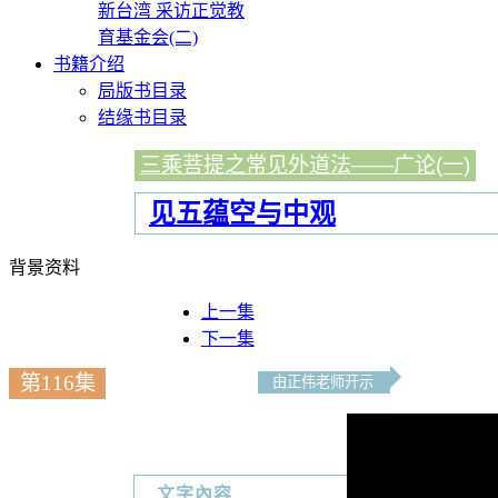
新台湾 采访正觉教
育基金会(二)
书籍介绍
局版书目录
结缘书目录
三乘菩提之常见外道法——广论(一)
见五蕴空与中观
背景资料
上一集
下一集
第116集
由正伟老师开示
文字內容