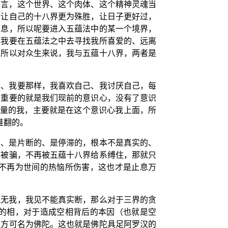
而言，这个世界、这个肉体、这个精神灵魂当
了让自己的十八界更为殊胜，让日子更好过，
安息，所以呢要进入五蕴法中的某一个境界，
。我要在五蕴法之中去寻找我所喜爱的、远离
？所以对众生来说，我与五蕴十八界，两者是
样、我要那样，我喜欢自己、我讨厌自己，每
最重要的就是我们现前的意识心，没有了意识
能量的我，主要就是在这个意识心我上面，所
推翻的。
的、是片断的、是停滞的，根本不是真实的、
再被骗，不再被五蕴十八界给系缚住，那就只
不再为世间的热恼所伤害，这也才是止息万
证无我，我见不能真实断，那么对于三界的贪
的相，对于造成空相背后的本因（也就是空
，方可名为佛陀。这也就是佛陀具足阿罗汉的