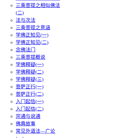
三乘菩提之相似佛法
(二)
法与次法
三乘菩提之意涵
学佛正知见(一)
学佛正知见(二)
念佛法门
三乘菩提概说
学佛释疑(一)
学佛释疑(二)
学佛释疑(三)
菩萨正行(一)
菩萨正行(二)
入门起信(一)
入门起信(二)
宗通与说通
佛典故事
常见外道法—广论