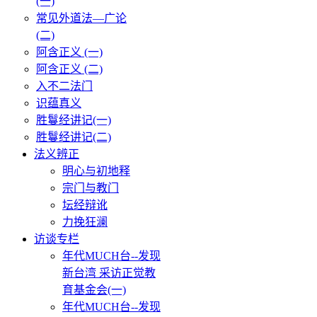
(一)
常见外道法—广论
(二)
阿含正义 (一)
阿含正义 (二)
入不二法门
识蕴真义
胜鬘经讲记(一)
胜鬘经讲记(二)
法义辨正
明心与初地释
宗门与教门
坛经辩讹
力挽狂澜
访谈专栏
年代MUCH台--发现
新台湾 采访正觉教
育基金会(一)
年代MUCH台--发现