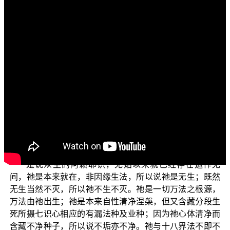
各位菩萨：阿弥陀佛！
您正在收看正觉教团电视弘法节目，目前正在演述的
是“三乘菩提之常见外道法——广论”单元。透过本会亲教师
的解说法义内容，传达正法、闻熏正见、思惟正理，可以
种下学习正法的因缘，欢迎您收看。
今天我们以阿赖耶识略谈大乘的正见与外道邪说《广
论》，比较它们之间的差别。首先：
《大乘阿毘达磨契经》中说：“无始时来界，一切法等
依；由此有诸趣，及涅槃证得。”（《成唯识论》卷3）
是说众生的阿赖耶识，无始以来就已经存在运作无
间，祂是本来就在，非因缘生法，所以说祂是无生；既然
无生当然不灭，所以祂不生不灭。祂是一切万法之根源，
万法由祂出生；祂是本来自性清净涅槃，但又含藏分段生
死所摄七识心相应的有漏法种及业种；因为祂心体清净而
含藏不净种子，所以说不垢亦不净。祂与十八界法不即不