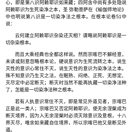
心，即是第八识阿赖耶识如来藏；四阿含中尚有多处隐说
阿赖耶识为生死染净之本，圣 弥勒菩萨在《瑜伽师地论》
中也明说第八识是一切染净法之根本。在根本论卷51中
说：
云何建立阿赖耶识杂染还灭相？谓略说阿赖耶识是一
切杂染根本。
而且大乘经典也全都这样说。然而宗喀巴不解经意，
未读或刻意忽略根本论，硬说意识为生死流转之本，说生
灭性的意识心常住不灭，说生灭性的意识为染净法之本。
殊不知意识乃生灭之法，在眠熟、闷绝、正死、无想定、
灭尽定中必定断灭；断灭时当然不能再执藏一切染净法种
了，怎能是一切染净法种之根本。
若有人执意识常住不灭，即是常见外道见者，宗喀巴
正是此一类人；宗喀巴又否定阿赖耶识，使无余涅槃成为
断灭境界，因为入无余涅槃时必须灭除意识及意根，十八
界灭尽，唯余如来藏自住境界，所以宗喀巴他又是断见外
道。