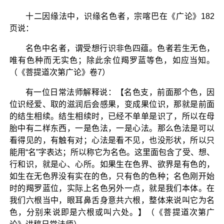
十二因缘法中，识缘名色者，宗喀巴在《广论》182
页说：
名色中名者，谓受想行识非色四蕴。色者若生无色，
唯有色种而无实色；除此余位羯罗蓝等色，如应当知。
（《菩提道次第广论》卷7）
有一位日常法师解释说：【名色支，前面那个色，因
位识经爱、取的滋润后会感果，变成果位识，那就是前面
的结生相续。结生相续时，已经不单单是识了，所以在母
胎中有二样东西，一是色法，一是心法。那么色法是可以
看得见的，有触有对；心法是看不见，也没形状，所以只
能用“名”字表达；所以称它为名色。这里面包含了受、想、
行和识，就是心、心所。如果生在色界、欲界是有色的，
如生在无色界没有实在的色，只有色的色种；名色刚开始
时的羯罗蓝位，实际上名色另外一点，就是我们本体。在
我们六根当中，眼耳鼻舌身意共六根，整体来说叫它为名
色，分别来说即是六根或叫六处。】（《菩提道次第广