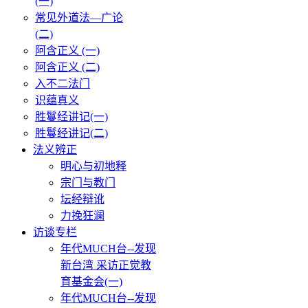
(一)
常见外道法—广论
(二)
阿含正义 (一)
阿含正义 (二)
入不二法门
识蕴真义
胜鬘经讲记(一)
胜鬘经讲记(二)
法义辨正
明心与初地释
宗门与教门
坛经辩讹
力挽狂澜
访谈专栏
年代MUCH台--发现
新台湾 采访正觉教
育基金会(一)
年代MUCH台--发现