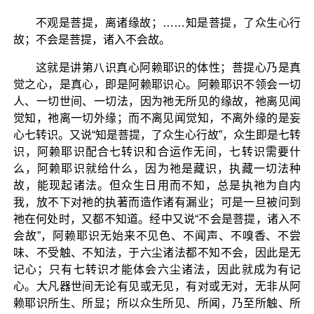
不观是菩提，离诸缘故；……知是菩提，了众生心行
故；不会是菩提，诸入不会故。
这就是讲第八识真心阿赖耶识的体性；菩提心乃是真
觉之心，是真心，即是阿赖耶识心。阿赖耶识不领会一切
人、一切世间、一切法，因为祂无所见的缘故，祂离见闻
觉知，祂离一切外缘；而不离见闻觉知，不离外缘的是妄
心七转识。又说“知是菩提，了众生心行故”，众生即是七转
识，阿赖耶识配合七转识和合运作无间，七转识需要什
么，阿赖耶识就给什么，因为祂是藏识，执藏一切法种
故，能现起诸法。但众生日用而不知，总是执祂为自内
我，放不下对祂的执著而造作诸有漏业；可是一旦被问到
祂在何处时，又都不知道。经中又说“不会是菩提，诸入不
会故”，阿赖耶识无始来不见色、不闻声、不嗅香、不尝
味、不受触、不知法，于六尘诸法都不知不会，因此是无
记心；只有七转识才能体会六尘诸法，因此就成为有记
心。大凡器世间无论有见或无见，有对或无对，无非从阿
赖耶识所生、所显；所以众生所见、所闻，乃至所触、所