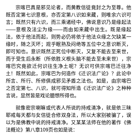
宗喀巴真是邪见论者，而黄教信徒竟封之为至尊。他
既否定第七识意根，亦否定第八识如来藏，则唯余六识可
言；既然只有六识，而三乘诸经中，佛说意识乃是缘起法
——意根及法尘为缘——而由如来藏中出生。既是缘起
法，依于他法而起，则势必仍将依于他法众缘之欠缺某一
缘时，随之灭坏；观乎眠熟及闷绝等五位中之意识断灭，
即可知也。意识既然正死位中断灭，又复不能去至来世，
而于受生后永断（所依胜义根头脑不能去至未来世），宗
喀巴究竟欲迁何识往生净土呢？无识可供宗喀巴迁往净
土！既然如此，宗喀巴为何造作《迁识法广论》？此论中
所言、所行、所修俱成邪见矛盾之法也。如是，由宗喀巴
之否定第七、八识，就可得知所造《迁识法广论》之种种
言说，显然皆是戏论臆想所得也。
就像密宗喇嘛或代表人所说的持戒清净，就是依三昧
耶戒每天都与女信徒合修双身法，所以大家别被骗了，误
以为是佛教中说的持戒清净。又某某法师在他的著作《佛
法概论》第八章109页也如是说：