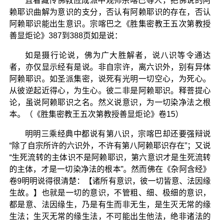
且看藏传佛教应成派中观师宗喀巴等人，把佛说的阿
赖耶识曲解为意识的支分，否认有阿赖耶识的存在，否认
阿赖耶识能出生意识。宗喀巴之《胜集密教王五次第教授
善显炬论》387到388页如是说：
如是摄行论说，佛为广大胜解者，说八识等令通达
者，亦仅显示经有是说。非自宗许，离六识外，别有异体
阿赖耶识。如圣派集密，说死有光明一切空心，为死心。
从彼逆起近得心，为生心。彼二非是阿赖耶识。释菩提心
论，虽说阿赖耶识之名。然义说意识，为一切染净法之根
本。（《胜集密教王五次第教授善显炬论》卷15）
明明三乘经典中都说有第八识，宗喀巴却还要强辩说
“除了自宗所许的六识外，不许有第八阿赖耶识存在”；又说
“生死流转的主体识不是阿赖耶识，第六意识才是生死流转
的主体，才是一切染净法的根本”。然而佛在《杂阿含经》
卷9明明说得很清楚：【诸所有意识，彼一切皆意、法因缘
生故。】也就是一切的意识，不管粗、细、极细的意识，
都是意、法因缘生，乃是有生而非无生，是生灭无常的缘
生法；生灭无常的缘生法，不可能出生他法，绝非诸法的