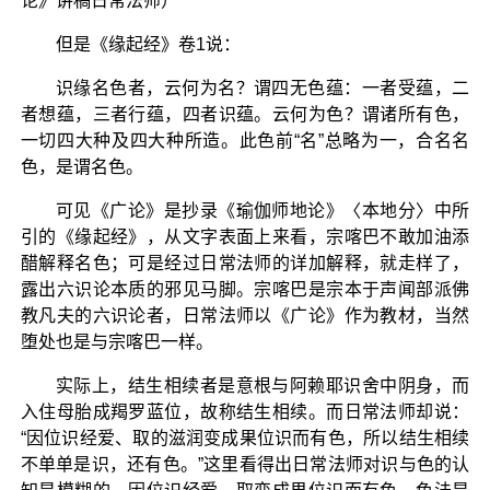
论》讲稿日常法师）
但是《缘起经》卷1说：
识缘名色者，云何为名？谓四无色蕴：一者受蕴，二
者想蕴，三者行蕴，四者识蕴。云何为色？谓诸所有色，
一切四大种及四大种所造。此色前“名”总略为一，合名名
色，是谓名色。
可见《广论》是抄录《瑜伽师地论》〈本地分〉中所
引的《缘起经》，从文字表面上来看，宗喀巴不敢加油添
醋解释名色；可是经过日常法师的详加解释，就走样了，
露出六识论本质的邪见马脚。宗喀巴是宗本于声闻部派佛
教凡夫的六识论者，日常法师以《广论》作为教材，当然
堕处也是与宗喀巴一样。
实际上，结生相续者是意根与阿赖耶识舍中阴身，而
入住母胎成羯罗蓝位，故称结生相续。而日常法师却说：
“因位识经爱、取的滋润变成果位识而有色，所以结生相续
不单单是识，还有色。”这里看得出日常法师对识与色的认