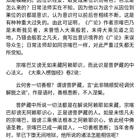
知是模糊的。因位识经爱、取变成果位识而有色，色法是
怎么来的？日常法师实在不知，因为他以为这个从因位到
果位的识都是意识，认为意识可以前后世相续不断，这是
有种种重大过失的。由此可证明，《广论》作者宗喀巴乃
是未断我见者，未曾悟入大乘般若，未得大乘见道之见
地，乃错会般若之凡夫，竟写出意识境界的《广论》来误
导众生；日常法师却如同宗喀巴一样，对此严重过失都无
所觉知。
宗喀巴又谤无如来藏阿赖耶识，而此识是菩萨藏的中
心法义。《大乘入楞伽经》卷2说：
云何舍一切善根？谓谤菩萨藏，言“此非随顺契经调伏
解脱之说”，作是语时，善根悉断，不入涅槃。
菩萨藏中所说一切法都是在解说阿赖耶如来藏，宗喀
巴却谤无阿赖耶识心，正是谤菩萨藏的人。如是未悟凡夫
的宗喀巴，毁谤三乘佛法根本之阿赖耶识心，依此经中佛
语圣教，宗喀巴已成一阐提人，一切善根悉断；当年舍寿
时，早已下堕无间地狱，他所说的诸法怎能相信呢？