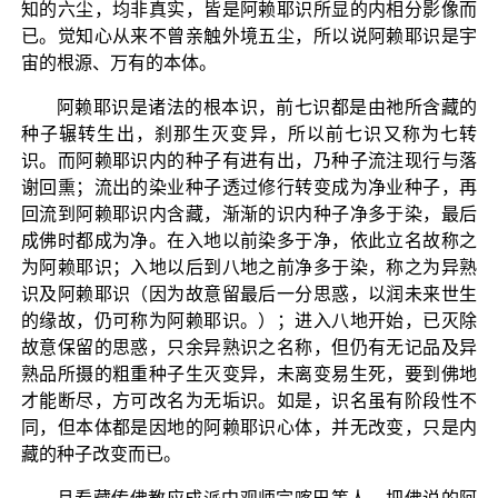
知的六尘，均非真实，皆是阿赖耶识所显的内相分影像而
已。觉知心从来不曾亲触外境五尘，所以说阿赖耶识是宇
宙的根源、万有的本体。
阿赖耶识是诸法的根本识，前七识都是由祂所含藏的
种子辗转生出，刹那生灭变异，所以前七识又称为七转
识。而阿赖耶识内的种子有进有出，乃种子流注现行与落
谢回熏；流出的染业种子透过修行转变成为净业种子，再
回流到阿赖耶识内含藏，渐渐的识内种子净多于染，最后
成佛时都成为净。在入地以前染多于净，依此立名故称之
为阿赖耶识；入地以后到八地之前净多于染，称之为异熟
识及阿赖耶识（因为故意留最后一分思惑，以润未来世生
的缘故，仍可称为阿赖耶识。）；进入八地开始，已灭除
故意保留的思惑，只余异熟识之名称，但仍有无记品及异
熟品所摄的粗重种子生灭变异，未离变易生死，要到佛地
才能断尽，方可改名为无垢识。如是，识名虽有阶段性不
同，但本体都是因地的阿赖耶识心体，并无改变，只是内
藏的种子改变而已。