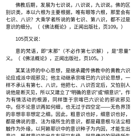
佛教后期，发展为七识说，八识说，九识说。佛的区
别识类，本以六根为主要根据，唯有眼等六根，那里会有
七识、八识？大乘学者所说的第七识、第八识，都不过是
意识的细分。（《佛法概论》，正闻出版社，页109。）
105页又说：
意的梵语，即“末那”（不必作第七识解），是“思量”
义。（《佛法概论》，正闻出版社，页105。）
某某法师的中心思想，是继承藏传佛教中的黄教六识
论应成派中观邪见；他主动继承宗喀巴的六识论思想，一
样不承认有第七、八识，他把七、八识否定后，又怕别人
说他是断灭见，所以又建立了“明确的意识”或“细意识”，作
为有情活动的根源，同样堕于宗喀巴六识论的邪说邪见
中。但不论意识再如何细，也无过于四空定——无色界顶
的非想非非想定之细。因此，粗意识也好，细意识也好，
都是佛说的意、法为缘所生的意识，都是藉意根与法尘相
触作为外缘，以阿赖耶识中的意识种子为内因，才能生出