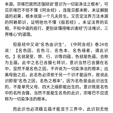
本源。宗喀巴居然还强辩说“意识为一切染净法之根本”，可
见宗喀巴不但不懂《阿含经》，连我见都未断，未证解脱
道的初果，根本就是一个凡夫异生。又否定法界万法本源
的阿赖耶识，证明他也不懂《般若经》，未证法界的实
相，不知中道的观行，更别说懂得唯识诸经“万法唯识，三
界唯心”的道理。
但是经中又说“名色由识生”，《中阿含经》卷24也
说：【名色因、名色习、名色本、名色缘者，谓此识
也。】名就是受、想、行、识等四蕴，色就是色蕴，合称
为五蕴。此中之名已含摄七转识，意识当然已含摄在名
中，显然不是名色之因，不许说为一切染净法的根本；出
离母胎之后，此名色必须依于另一个识才能运作，故说此
识即是“名色之因，名色之根本”，因为名色是由此识出生
的，不是单凭父母、四大之缘即能出生的。意识既是名色
中的名所含摄，当然不是能生名色的此识，宗喀巴不应谎
称为一切染净法的根本。
而此识也必须藉五蕴才能显于三界中，此识别无他