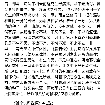
离，却与一切法不相会而远离生老病死，从来无所得。祂
又具金刚体性，集十方诸佛之神力， 也无法坏灭任何一个
众生的阿赖耶识心体一分一毫。而当您修行时，把有漏法
种断除一分的时候，无漏法种就跟着增长了一分，第八识
内的种子一进一出却是相等的，没有增减，不多不少，井
然有序，故说祂不增不减；不来不去、不一不异的道理，
亦复如是，所以成就中道义。因此，第八识真心阿赖耶识
具足不生不灭、不垢不净、不增不减、不来不去、非一非
异……等无量之中道体性。《般若经》主要说的就是此第
八阿赖耶识心体及其体性，不是意识刻意离开两边而住；
意识境界是生灭法，有生有灭，不是中道心。阿赖耶识含
藏着前七识一切善恶有漏业种子，让众生不离分段生死，
所以祂是能藏；而前七识所熏习的有漏业种，又回藏在阿
赖耶识中，所以祂又是所藏；阿赖耶识在众生未断我见之
前，被末那识内执为自我，而阿赖耶识也执藏分段生死染
污的种子，故又名执藏。阿赖耶识具备此三藏的功能，有
此阿赖耶性，所以第八识阿赖耶识又称为藏识。
《维摩诘所说经》卷1说：