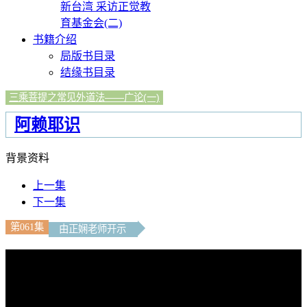
新台湾 采访正觉教
育基金会(二)
书籍介绍
局版书目录
结缘书目录
三乘菩提之常见外道法——广论(一)
阿赖耶识
背景资料
上一集
下一集
第061集
由正娴老师开示
文字內容