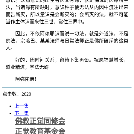
意识。既然意识的出生有因又有缘，就是佛说的因缘所生
法，当诸缘有所缺时，意识种子便无法从内因中流注出来
而告断灭，所以意识是会断灭的；会断灭的法，就不可能
当作主体识而来往三世、常住三界中。
因此，不依阿赖耶识而说一切法，就是外道法，不是
佛法，宗喀巴、某某法师与日常法师正是佛所破斥的这类
人。
好的，因时间关系，留待下集再谈。祝愿福慧增长，
道业精进，学法无碍！
阿弥陀佛！
点击数：2620
上一集
下一集
佛教正觉同修会
正觉教育基金会