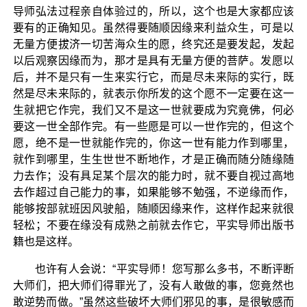
导师弘法过程亲自体验过的，所以，这个也是大家都应该
要有的正确知见。虽然得要随顺因缘来利益众生，可是以
无量方便拔济一切苦海众生的愿，终究还是要发起，发起
以后观察因缘而为，那才是具有无量方便的菩萨。发愿以
后，并不是只有一生来实行它，而是尽未来际的实行，既
然是尽未来际的，就表示你所发的这个愿不一定要在这一
生就把它作完，我们又不是这一世就要成为究竟佛，何必
要这一世全部作完。有一些愿是可以一世作完的，但这个
愿，绝不是一世就能作完的，你这一世有能力作到哪里，
就作到哪里，生生世世不断地作，才是正确而随分随缘随
力去作；没有具足某个层次的能力时，就不要自视过高地
去作超过自己能力的事，如果能够不勉强，不逆缘而作，
能够按部就班因风驶船，随顺因缘来作，这样作起来就很
轻松；不要在缘没有成熟之前就去作它，平实导师出版书
籍也是这样。
也许有人会说：“平实导师！您写那么多书，不断评断
大师们，把大师们得罪光了，没有人敢做的事，您竟然也
敢逆势而做。”虽然这些破坏大师们邪见的事，是很敏感而