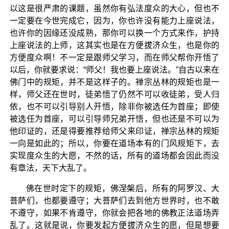
以这是很严肃的课题，虽然你有弘法度众的大心，但也不
一定要在今世完成它，因为，你也许没有能力上座说法，
也许你的因缘还没成熟，那你可以换一个方式来作，护持
上座说法的上师，这其实也是在方便拔济众生，也是你的
方便度众啊！不一定是跟师父学习，而在师父帮你开悟了
以后，你就要求说：“师父！我也要上座说法。”自古以来在
佛门中的规矩，并不是这样子的。禅宗丛林的规矩也是一
样，师父还在世时，徒弟悟了仍然不可以收徒弟，受人归
依，也不可以引导别人开悟，除非你被选任为首座；即使
被选任为首座，可以引导师兄弟开悟，但也还是不可以为
他印证的，还是得要推荐给师父来印证，禅宗丛林的规矩
一向是如此的；所以，你要在道场本有的门风规矩下，去
实现度众生的大愿，不然的话，所有的道场都会因此而没
有章法，天下大乱了。
佛在世时定下的规矩，佛涅槃后，所有的阿罗汉、大
菩萨们，也都要遵守；大菩萨们去到他方世界时，也不敢
不遵守，如果不肯遵守，你就会把各地的佛教正法道场弄
乱了。这就是说，你要发起方便拔济众生的愿，但是想要