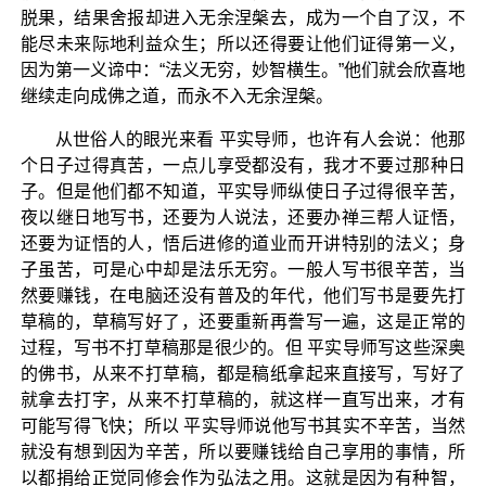
脱果，结果舍报却进入无余涅槃去，成为一个自了汉，不
能尽未来际地利益众生；所以还得要让他们证得第一义，
因为第一义谛中：“法义无穷，妙智横生。”他们就会欣喜地
继续走向成佛之道，而永不入无余涅槃。
从世俗人的眼光来看 平实导师，也许有人会说：他那
个日子过得真苦，一点儿享受都没有，我才不要过那种日
子。但是他们都不知道，平实导师纵使日子过得很辛苦，
夜以继日地写书，还要为人说法，还要办禅三帮人证悟，
还要为证悟的人，悟后进修的道业而开讲特别的法义；身
子虽苦，可是心中却是法乐无穷。一般人写书很辛苦，当
然要赚钱，在电脑还没有普及的年代，他们写书是要先打
草稿的，草稿写好了，还要重新再誊写一遍，这是正常的
过程，写书不打草稿那是很少的。但 平实导师写这些深奥
的佛书，从来不打草稿，都是稿纸拿起来直接写，写好了
就拿去打字，从来不打草稿的，就这样一直写出来，才有
可能写得飞快；所以 平实导师说他写书其实不辛苦，当然
就没有想到因为辛苦，所以要赚钱给自己享用的事情，所
以都捐给正觉同修会作为弘法之用。这就是因为有种智，