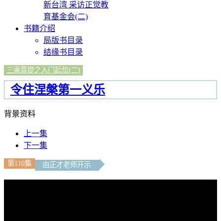
新台湾 采访正觉教
育基金会(二)
书籍介绍
局版书目录
结缘书目录
三乘菩提之入门起信(二)
令住涅槃第一义乐
背景资料
上一集
下一集
第110集
由正才老师开示
文字內容