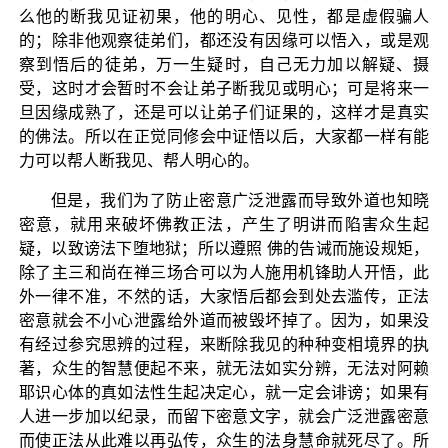
么他的断我见证初果，他的明心、见性，都是虚假骗人
的；除非他观察徒弟们，都还没有因缘可以悟入，或是观
察到悟后的徒弟，万一生疑时，自己无力加以解疑、摄
受，这时才会暂时不会让弟子断我见或明心；可是将来一
旦因缘成熟了，还是可以让弟子们证果的，这样才是真实
的佛法。所以在正觉同修会中证悟以后，大家都一样有能
力可以帮人断我见、帮人明心的。
但是，我们为了防止密意广泛泄露而导致外道也知晓
密意，就用来破坏佛教正法，产生了明讲而陷害众生起
疑，以致谤法下堕地狱；所以遵照 佛的告诫而施设规矩，
除了主三和尚在禅三场合可以为人施用机锋助人开悟，此
外一律不准，不然的话，大家悟后都会到处去滥传，正法
密意就会不小心泄露给外道而被毁坏掉了。因为，如果没
有经过参究思辨的过程，来断除我见的种种变相境界的执
著，众生的智慧便起不来，就无法如实分辨，无法对阿赖
耶识心体的真如法性生起决定心，就一定会诽谤；如果有
人进一步加以纪录，而留下密意文字，就会广泛泄露密意
而使正法从此难以再弘传，众生的法身慧命就死尽了。所