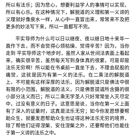
所以有法乐；因为悲心，想要利益学人的事情可以实现，
所以有心乐。在这种情况下，解脱道的义理和第一义谛的
义理就好像泉水一样，从心中一直冒出来，常常来不及把
更多的妙法写下来，所以一直都写不完。
平实导师为什么可以日以继夜、夜以继日地十来年一
直作下去，而不会觉得心烦枯燥、觉得辛苦？因为，当你
走到 平实导师这个地步时，虽然人家从世间法表面上看起
来，确实很辛苦，虽然每天写到身体真的很累，可是却是
法乐无穷啊！所以能在书桌前一直坐下去，不理会屁股的
痛觉，这就是因为有第一义的法乐。在二乘法的解脱道
上，不可能有这样深厚的法乐，因为解脱道只是佛法中很
有限的小范围，解脱道的法义，只是佛菩提道所含摄的很
小部分法义而已；所以二乘无学圣人只好常常坐入灭尽定
中，过没有意义的日子。这意思是说，当你在第一义上面
有了深入的证量时，这真是法乐无穷；如今你发愿想要帮
助众生，就要发愿帮助众生也证得这种法乐无穷的境界，
除了帮他们证得涅槃、安住涅槃之外，还要帮他们也能住
于第一义谛的法乐之中。