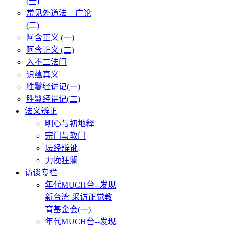
(一)
常见外道法—广论
(二)
阿含正义 (一)
阿含正义 (二)
入不二法门
识蕴真义
胜鬘经讲记(一)
胜鬘经讲记(二)
法义辨正
明心与初地释
宗门与教门
坛经辩讹
力挽狂澜
访谈专栏
年代MUCH台--发现
新台湾 采访正觉教
育基金会(一)
年代MUCH台--发现