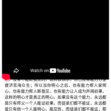
各位菩萨：阿弥陀佛！欢迎您继续收看正觉教团的电
视弘法节目，“三乘菩提之入门起信”。
上一次我们说到，尽未来际无有休息，以无量方便拔
济一切苦海众生，令住涅槃第一义乐的论文，谈到了不同
层次的拔济，最后则说到佛法，一定是可以经由许多人重
复实行与验证的法，才是真正的佛法；也就是说，一定是
可以重复验证的，才是真实的了义佛法，否则那个法就一
定有问题。譬如：世间法的物理学、化学，所有的定律一
样，都是可以重复验证的，才可以成为定律，如果不是可
以重复验证的，就不是定律。同理，你能断我见而证初
果，应该也能让别人断我见证初果，只有时间迟早的差
别，没有不能断我见的，这样就表示，你已经有能力方便
拔济苦海众生；所以当你明心之后，也有能力帮人家明
心，也有能力帮人断我见，也有能力让人成为声闻初果，
这样的明心才是真正的明心。如果没有这个能力，永远都
是只有师父一个人能证初果，而徒弟们都不能证，永远都
是只有他一个人能明心、能见性，而徒弟们都不能证，那