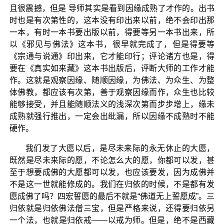
且很震撼，但是 导师其实是看到因缘成熟了才作的。出书
时也是有次第性的，这本没有印出来以前，绝不会印出那
一本，有时一本书要出版以前，得要等另一本书出来，所
以《邪见与佛法》这本书，很早就完成了，但是得要等
《宗通与说通》印出来，它才能印行；评论诸方也是，得
要在《真实如来藏》这本书出版后，评断大师的工作才能
作。这就是观察因缘、随顺因缘，为佛法、为众生、为整
体佛教，都应该有次第，善于观察因缘而作，众生也比较
能够接受，并且能随顺法义的浅深次第而步步增上，缘未
成熟就强行推出，一定会出纰漏，所以因缘不成熟时不能
硬作。
我们发了大愿以后，是尽未来际的永无休止的大愿，
既然是尽未来际的愿，不论怎么大的愿，你都可以发，甚
至于想要成佛的大愿都可以发，也应该要发，因为成佛并
不是这一世就能修成的。我们在归依的时候，不是都有发
愿成佛了吗？四宏誓愿的最后不就是“佛道无上誓愿成”。三
归依就是归依佛法僧三宝，但是严格来说，还得要归依另
一个法，也就是归依戒——以戒为师。但是，绝不是西藏