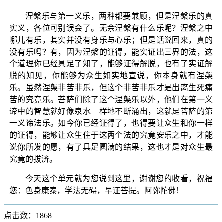
涅槃乐与第一义乐，两种都要兼顾，但是涅槃乐的真
实义，各位可别误会了。无余涅槃有什么乐呢？涅槃之中
哪儿有乐，其实并没有身乐与心乐；但是话说回来，真的
没有乐吗？有，因为涅槃的证得，能实证出三界的法，这
个道理你已经具足了知了，能够证得解脱，也有了实证解
脱的知见，你能够为众生如实地宣说，你本身就有涅槃
乐。虽然涅槃非苦非乐，但这个非苦非乐才是出离生死痛
苦的究竟乐。菩萨们除了这个涅槃乐以外，他们在第一义
谛中的智慧就好像泉水一样地不断涌出，这就是菩萨的第
一义谛法乐。如今你已经证得了，也得要让众生和你一样
的证得，能够让众生住于这两个法的究竟安乐之中，才能
说你所发的愿，有了具足圆满的结果，这也才是对众生最
究竟的拔济。
今天这个单元就为您说到这里，谢谢您的收看，祝福
您：色身康泰，学法无碍，早证菩提。阿弥陀佛！
点击数：1868