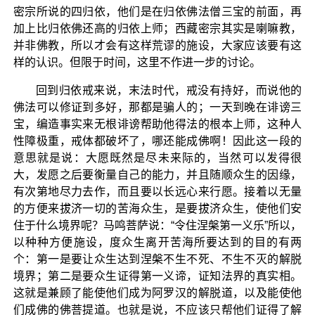
密宗所说的四归依，他们是在归依佛法僧三宝的前面，再
加上比归依佛还高的归依上师；西藏密宗其实是喇嘛教，
并非佛教，所以才会有这样荒谬的施设，大家应该要有这
样的认识。但限于时间，这里不作进一步的讨论。
回到归依戒来说，末法时代，戒没有持好，而说他的
佛法可以修证到多好，那都是骗人的；一天到晚在诽谤三
宝，编造事实来无根诽谤帮助他得法的根本上师，这种人
性障极重，戒体都破坏了，哪还能成佛啊！因此这一段的
意思就是说：大愿既然是尽未来际的，当然可以发得很
大，发愿之后要衡量自己的能力，并且随顺众生的因缘，
有次第地尽力去作，而且要以长远心来行愿。接着以无量
的方便来拔济一切的苦海众生，是要拔济众生，使他们安
住于什么境界呢？马鸣菩萨说：“令住涅槃第一义乐”所以，
以种种方便施设，度众生离开苦海所要达到的目的有两
个：第一是要让众生达到涅槃不生不死、不生不灭的解脱
境界；第二是要众生证得第一义谛，证知法界的真实相。
这就是兼顾了能使他们成为阿罗汉的解脱道，以及能使他
们成佛的佛菩提道。也就是说，不应该只帮他们证得了解