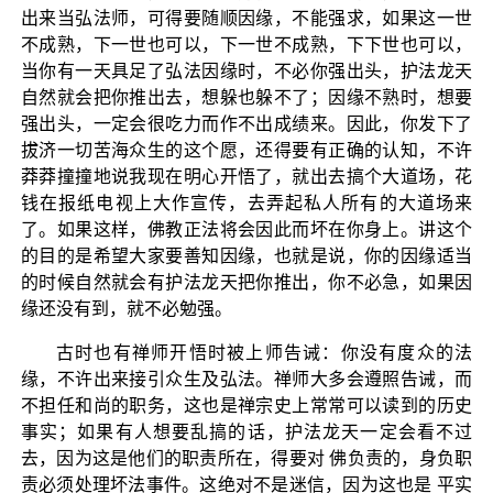
出来当弘法师，可得要随顺因缘，不能强求，如果这一世
不成熟，下一世也可以，下一世不成熟，下下世也可以，
当你有一天具足了弘法因缘时，不必你强出头，护法龙天
自然就会把你推出去，想躲也躲不了；因缘不熟时，想要
强出头，一定会很吃力而作不出成绩来。因此，你发下了
拔济一切苦海众生的这个愿，还得要有正确的认知，不许
莽莽撞撞地说我现在明心开悟了，就出去搞个大道场，花
钱在报纸电视上大作宣传，去弄起私人所有的大道场来
了。如果这样，佛教正法将会因此而坏在你身上。讲这个
的目的是希望大家要善知因缘，也就是说，你的因缘适当
的时候自然就会有护法龙天把你推出，你不必急，如果因
缘还没有到，就不必勉强。
古时也有禅师开悟时被上师告诫：你没有度众的法
缘，不许出来接引众生及弘法。禅师大多会遵照告诫，而
不担任和尚的职务，这也是禅宗史上常常可以读到的历史
事实；如果有人想要乱搞的话，护法龙天一定会看不过
去，因为这是他们的职责所在，得要对 佛负责的，身负职
责必须处理坏法事件。这绝对不是迷信，因为这也是 平实